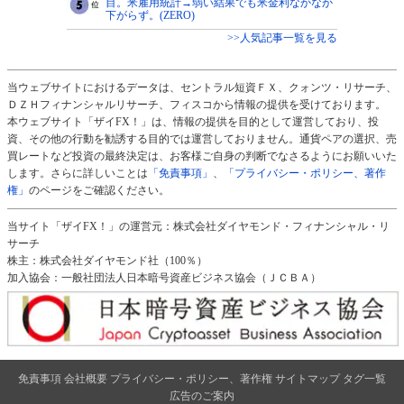
目。米雇用統計→弱い結果でも米金利なかなか
下がらず。(ZERO)
>>人気記事一覧を見る
当ウェブサイトにおけるデータは、セントラル短資ＦＸ、クォンツ・リサーチ、
ＤＺＨフィナンシャルリサーチ、フィスコから情報の提供を受けております。
本ウェブサイト「ザイFX！」は、情報の提供を目的として運営しており、投
資、その他の行動を勧誘する目的では運営しておりません。通貨ペアの選択、売
買レートなど投資の最終決定は、お客様ご自身の判断でなさるようにお願いいた
します。さらに詳しいことは
「免責事項」
、
「プライバシー・ポリシー、著作
権」
のページをご確認ください。
当サイト「ザイFX！」の運営元：株式会社ダイヤモンド・フィナンシャル・リ
サーチ
株主：株式会社ダイヤモンド社（100％）
加入協会：一般社団法人日本暗号資産ビジネス協会（ＪＣＢＡ）
免責事項
会社概要
プライバシー・ポリシー、著作権
サイトマップ
タグ一覧
広告のご案内