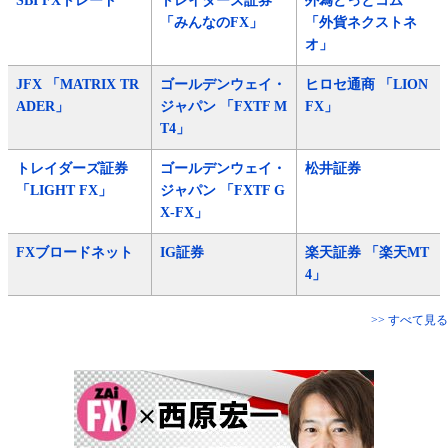
SBI FXトレード
トレイダーズ証券
外為どっとコム
「みんなのFX」
「外貨ネクストネ
オ」
JFX 「MATRIX TR
ゴールデンウェイ・
ヒロセ通商 「LION
ADER」
ジャパン 「FXTF M
FX」
T4」
トレイダーズ証券
ゴールデンウェイ・
松井証券
「LIGHT FX」
ジャパン 「FXTF G
X-FX」
FXブロードネット
IG証券
楽天証券 「楽天MT
4」
>> すべて見る