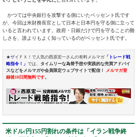
かつては中央銀行を攻撃する側にいたベッセント氏です
が、今回は米財務長官として日本と日本円を守る側に立って
いると言われています。政府・日銀だけで円を守ることの難
しさを、誰よりもよく知っているのがベッセント氏です。
★ザイＦＸ！で人気の西原宏一さんの有料メルマガ
「トレード戦
略指令！」
では、
タイムリーな為替予想や実践的な売買アドバイ
スなどをメルマガや会員限定ウェブサイトで配信！
メルマガ登
録後10日間無料です。
米ドル/円155円割れの条件は「イラン戦争終