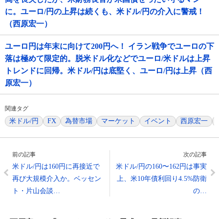
に。ユーロ/円の上昇は続くも、米ドル/円の介入に警戒！
（西原宏一）
ユーロ円は年末に向けて200円へ！ イラン戦争でユーロの下
落は極めて限定的。脱米ドル化などでユーロ/米ドルは上昇
トレンドに回帰。米ドル/円は底堅く、ユーロ/円は上昇（西
原宏一）
関連タグ
米ドル/円
FX
為替市場
マーケット
イベント
西原宏一
前の記事
次の記事
米ドル/円は160円に再接近で
米ドル/円の160〜162円は事実
再び大規模介入か。ベッセン
上、米10年債利回り4.5%防衛
ト・片山会談…
の…