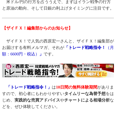
米ドル/円の行方を占ううえで、まずはイラン戦争の行方
と原油の動向、そして日銀の利上げタイミングに注目です。
【ザイＦＸ！編集部からのお知らせ】
ザイＦＸ！で人気の西原宏一さんと、ザイＦＸ！編集部が
お届けする有料メルマガ、それが
「トレード戦略指令！
（月
額：6600円・税込）
」
です。
「トレード戦略指令！」
は
10日間の無料体験期間
がありま
すので、初心者にもわかりやすい
タイムリーな為替予想
をは
じめ、
実践的な売買アドバイス
や
チャートによる相場分析
な
どを、ぜひ体験してください。