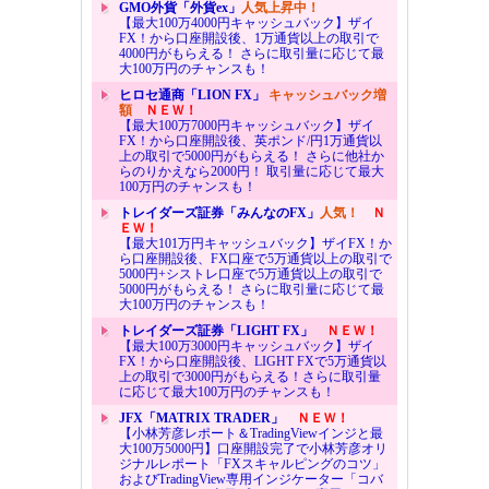
GMO外貨「外貨ex」
人気上昇中！
【最大100万4000円キャッシュバック】ザイ
FX！から口座開設後、1万通貨以上の取引で
4000円がもらえる！ さらに取引量に応じて最
大100万円のチャンスも！
ヒロセ通商「LION FX」
キャッシュバック増
額
ＮＥＷ！
【最大100万7000円キャッシュバック】ザイ
FX！から口座開設後、英ポンド/円1万通貨以
上の取引で5000円がもらえる！ さらに他社か
らのりかえなら2000円！ 取引量に応じて最大
100万円のチャンスも！
トレイダーズ証券「みんなのFX」
人気！
Ｎ
ＥＷ！
【最大101万円キャッシュバック】ザイFX！か
ら口座開設後、FX口座で5万通貨以上の取引で
5000円+シストレ口座で5万通貨以上の取引で
5000円がもらえる！ さらに取引量に応じて最
大100万円のチャンスも！
トレイダーズ証券「LIGHT FX」
ＮＥＷ！
【最大100万3000円キャッシュバック】ザイ
FX！から口座開設後、LIGHT FXで5万通貨以
上の取引で3000円がもらえる！さらに取引量
に応じて最大100万円のチャンスも！
JFX「MATRIX TRADER」
ＮＥＷ！
【小林芳彦レポート＆TradingViewインジと最
大100万5000円】口座開設完了で小林芳彦オリ
ジナルレポート「FXスキャルピングのコツ」
およびTradingView専用インジケーター「コバ