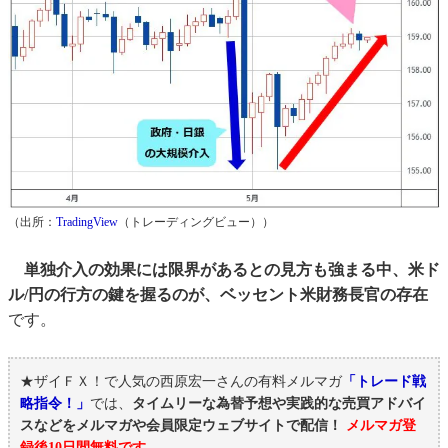
（出所：
TradingView
（トレーディングビュー））
単独介入の効果には限界があるとの見方も強まる中、米ド
ル/円の行方の鍵を握るのが、ベッセント米財務長官の存在
です。
★ザイＦＸ！で人気の西原宏一さんの有料メルマガ
「トレード戦
略指令！」
では、
タイムリーな為替予想や実践的な売買アドバイ
スなどをメルマガや会員限定ウェブサイトで配信！
メルマガ登
録後10日間無料です。