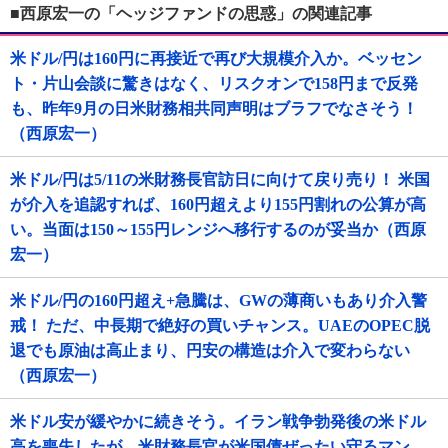
■西原宏一の「ヘッジファンドの思惑」の関連記事
米ドル/円は160円に再接近で再び大規模介入か。ベッセン
ト・片山会談に驚きはなく、リスクオンで158円まで反発
も、昨年9月の日米財務相共同声明はブラフでなさそう！
（西原宏一）
米ドル/円は5/11の米財務長官訪日に向けて戻り売り！ 米国
が介入を追認すれば、160円超えより155円割れの公算が高
い。当面は150～155円レンジへ移行するのが妥当か（西原
宏一）
米ドル/円の160円超え+急騰は、GWの薄商いもあり介入警
戒！ ただ、中長期で絶好の買いチャンス。UAEのOPEC脱
退でも原油は高止まり、円安の構造は介入で変わらない
（西原宏一）
米ドル安が緩やかに続きそう。イラン戦争勃発後の米ドル
高を喪失したが、米財務長官が米国債ぜったい守るマン