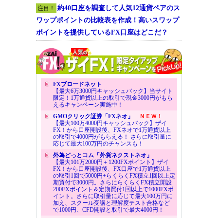
約40口座を調査して人気12通貨ペアのス
注目！
ワップポイントの比較表を作成！高いスワップ
ポイントを提供しているFX口座はどこだ？
FXブロードネット
【最大6万3000円キャッシュバック】当サイト
限定！1万通貨以上の取引で現金3000円がもら
えるキャンペーン実施中！
GMOクリック証券「FXネオ」
ＮＥＷ！
【最大100万4000円キャッシュバック】ザイ
FX！から口座開設後、FXネオで1万通貨以上
の取引で4000円がもらえる！ さらに取引量に
応じて最大100万円のチャンスも！
外為どっとコム「外貨ネクストネオ」
【最大101万2000円＋1200FXポイント】ザイ
FX！から口座開設後、FX口座で1万通貨以上
の取引1回で5000円+らくらくFX積立1回以上定
期買付で3000円。さらにらくらくFX積立開設
200FXポイント＆定期買付1回以上で1000FXポ
イント。さらに取引量に応じて最大100万円に
加え、スクール受講と理解度テスト合格など
で1000円、CFD開設と取引で最大4000円！