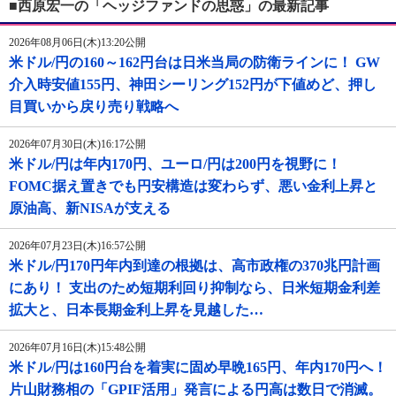
■西原宏一の「ヘッジファンドの思惑」の最新記事
2026年08月06日(木)13:20公開
米ドル/円の160～162円台は日米当局の防衛ラインに！ GW
介入時安値155円、神田シーリング152円が下値めど、押し
目買いから戻り売り戦略へ
2026年07月30日(木)16:17公開
米ドル/円は年内170円、ユーロ/円は200円を視野に！
FOMC据え置きでも円安構造は変わらず、悪い金利上昇と
原油高、新NISAが支える
2026年07月23日(木)16:57公開
米ドル/円170円年内到達の根拠は、高市政権の370兆円計画
にあり！ 支出のため短期利回り抑制なら、日米短期金利差
拡大と、日本長期金利上昇を見越した…
2026年07月16日(木)15:48公開
米ドル/円は160円台を着実に固め早晩165円、年内170円へ！
片山財務相の「GPIF活用」発言による円高は数日で消滅。