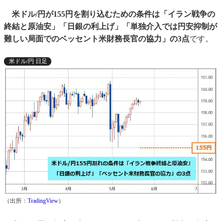
米ドル/円が155円を割り込むための条件は「イラン戦争の
終結と原油安」「日銀の利上げ」「単独介入では円安抑制が
難しい局面でのベッセント米財務長官の協力」の3点
です。
米ドル/円 日足
（出所：
TradingView
）