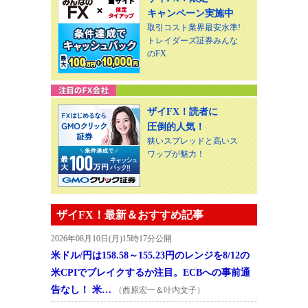
キャンペーン実施中
取引コスト業界最安水準!
トレイダーズ証券みんな
のFX
ザイFX！読者に
圧倒的人気！
狭いスプレッドと高いス
ワップが魅力！
ザイFX！最新＆おすすめ記事
2026年08月10日(月)15時17分公開
米ドル/円は158.58～155.23円のレンジを8/12の
米CPIでブレイクするか注目。ECBへの事前通
告なし！ 米…
（西原宏一＆叶内文子）