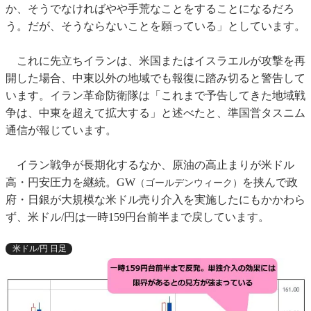
か、そうでなければやや手荒なことをすることになるだろ
う。だが、そうならないことを願っている」としています。
これに先立ちイランは、米国またはイスラエルが攻撃を再
開した場合、中東以外の地域でも報復に踏み切ると警告して
います。イラン革命防衛隊は「これまで予告してきた地域戦
争は、中東を超えて拡大する」と述べたと、準国営タスニム
通信が報じています。
イラン戦争が長期化するなか、原油の高止まりが米ドル
高・円安圧力を継続。GW
を挟んで政
（ゴールデンウィーク）
府・日銀が大規模な米ドル売り介入を実施したにもかかわら
ず、米ドル/円は一時159円台前半まで戻しています。
米ドル/円 日足