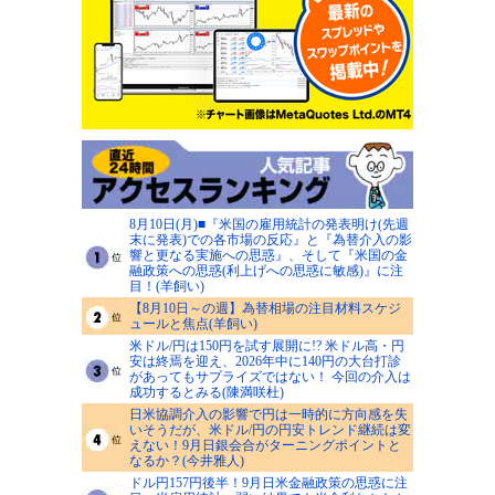
8月10日(月)■『米国の雇用統計の発表明け(先週
末に発表)での各市場の反応』と『為替介入の影
響と更なる実施への思惑』、そして『米国の金
融政策への思惑(利上げへの思惑に敏感)』に注
目！(羊飼い)
【8月10日～の週】為替相場の注目材料スケジ
ュールと焦点(羊飼い)
米ドル/円は150円を試す展開に!? 米ドル高・円
安は終焉を迎え、2026年中に140円の大台打診
があってもサプライズではない！ 今回の介入は
成功するとみる(陳満咲杜)
日米協調介入の影響で円は一時的に方向感を失
いそうだが、米ドル/円の円安トレンド継続は変
えない！9月日銀会合がターニングポイントと
なるか？(今井雅人)
ドル円157円後半！9月日米金融政策の思惑に注