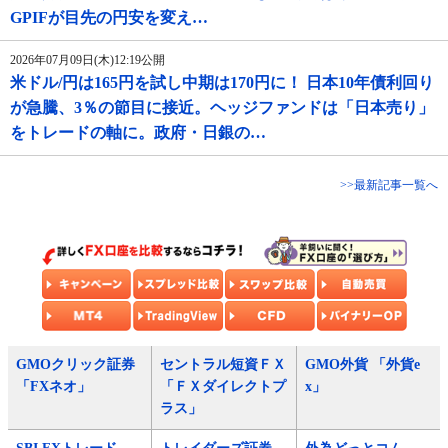
GPIFが目先の円安を変え…
2026年07月09日(木)12:19公開
米ドル/円は165円を試し中期は170円に！ 日本10年債利回り
が急騰、3％の節目に接近。ヘッジファンドは「日本売り」
をトレードの軸に。政府・日銀の…
>>最新記事一覧へ
GMOクリック証券
セントラル短資ＦＸ
GMO外貨 「外貨e
「FXネオ」
「ＦＸダイレクトプ
x」
ラス」