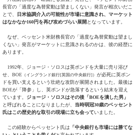
長官の「過度な為替変動は望ましくない」発言が相次いだこ
とで、
日米協調介入の可能性が市場に意識され、マーケット
はなかなか160円を再び攻めづらい展開
となっています。
なぜ、ベッセント米財務長官の「過度な為替変動は望まし
くない」発言がマーケットに意識されるのかは、彼の経歴に
あります。
1992年、ジョージ・ソロスは英ポンドを大量に売り浴び
せ、BOE
が必死に英ポン
（イングランド銀行[英国の中央銀行]）
ドを買い支えるという壮絶な攻防が展開されました。最後は
BOEが「降参」し、英ポンドが急落するという結末を迎え
ています。
ジョージ・ソロスはその後「BOEを潰した男」
と呼ばれることになりましたが、
当時弱冠30歳のベッセント
氏はこの歴史的な取引の現場に立ち会って
いました。
この経験からベッセント氏は
「中央銀行も市場には勝てな
い」ということを学んだ
と言われています。