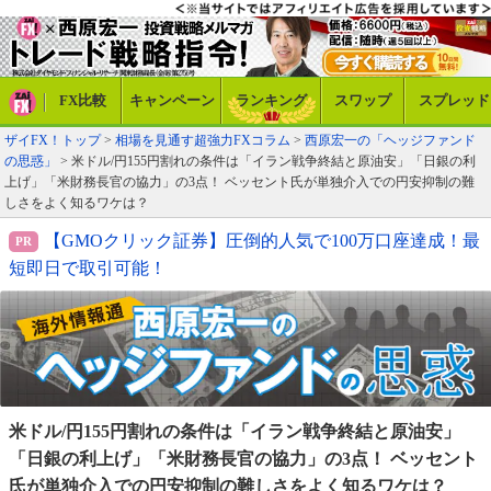
FX比較
キャンペーン
ランキング
スワップ
スプレッド
ザイFX！トップ
>
相場を見通す超強力FXコラム
>
西原宏一の「ヘッジファンド
の思惑」
> 米ドル/円155円割れの条件は「イラン戦争終結と原油安」「日銀の利
上げ」「米財務長官の協力」の3点！ ベッセント氏が単独介入での円安抑制の難
しさをよく知るワケは？
【GMOクリック証券】圧倒的人気で100万口座達成！最
短即日で取引可能！
米ドル/円155円割れの条件は「イラン戦争終結と原油安」
「日銀の利上げ」「米財務長官の協力」の3点！ ベッセント
氏が単独介入での円安抑制の難しさをよく知るワケは？