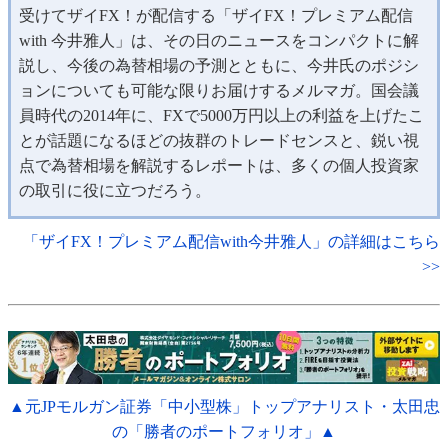
受けてザイFX！が配信する「ザイFX！プレミアム配信
with 今井雅人」は、その日のニュースをコンパクトに解
説し、今後の為替相場の予測とともに、今井氏のポジシ
ョンについても可能な限りお届けするメルマガ。国会議
員時代の2014年に、FXで5000万円以上の利益を上げたこ
とが話題になるほどの抜群のトレードセンスと、鋭い視
点で為替相場を解説するレポートは、多くの個人投資家
の取引に役に立つだろう。
「ザイFX！プレミアム配信with今井雅人」の詳細はこちら
>>
▲元JPモルガン証券「中小型株」トップアナリスト・太田忠
の「勝者のポートフォリオ」▲