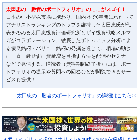
太田忠の「勝者のポートフォリオ」のここがスゴイ！
日本の中小型株市場に携わり、国内外で6年間にわたって
アナリストランキングのトップを維持した太田忠氏が代
表を務める太田忠投資評価研究所とザイ投資戦略メルマ
ガがコラボレーション。徹底したボトムアップ分析によ
る優良銘柄・バリュー銘柄の発掘を通じて、相場の動き
に一喜一憂せずに資産増を目指す方法を配信やセミナー
などで発信する。購読者（無料期間終了後）には、ポー
トフォリオの提示や質問への回答などが閲覧できるサー
ビスも提供！
太田忠の「勝者のポートフォリオ」の詳細はこちら>>
▲元フィデリティ投信アナリスト&40代でFIREを達成したポ