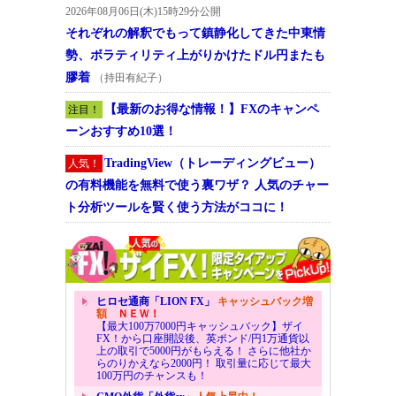
2026年08月06日(木)15時29分公開
それぞれの解釈でもって鎮静化してきた中東情
勢、ボラティリティ上がりかけたドル円またも
膠着
（持田有紀子）
【最新のお得な情報！】FXのキャンペ
注目！
ーンおすすめ10選！
TradingView（トレーディングビュー）
人気！
の有料機能を無料で使う裏ワザ？ 人気のチャー
ト分析ツールを賢く使う方法がココに！
ヒロセ通商「LION FX」
キャッシュバック増
額
ＮＥＷ！
【最大100万7000円キャッシュバック】ザイ
FX！から口座開設後、英ポンド/円1万通貨以
上の取引で5000円がもらえる！ さらに他社か
らのりかえなら2000円！ 取引量に応じて最大
100万円のチャンスも！