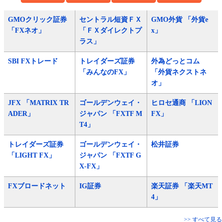
GMOクリック証券
セントラル短資ＦＸ
GMO外貨 「外貨e
「FXネオ」
「ＦＸダイレクトプ
x」
ラス」
SBI FXトレード
トレイダーズ証券
外為どっとコム
「みんなのFX」
「外貨ネクストネ
オ」
JFX 「MATRIX TR
ゴールデンウェイ・
ヒロセ通商 「LION
ADER」
ジャパン 「FXTF M
FX」
T4」
トレイダーズ証券
ゴールデンウェイ・
松井証券
「LIGHT FX」
ジャパン 「FXTF G
X-FX」
FXブロードネット
IG証券
楽天証券 「楽天MT
4」
>> すべて見る