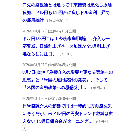
口先の楽観論とは違って中東情勢は悪化し原油
反発、ドル円も158円台に戻しドル金利上昇で
の雇用統計
（持田有紀子）
2026年08月07日(金)09時11分公開
ドル円158円半ば！今晩米雇用統計→介入も一
応警戒。日銀利上げペース加速か？9月利上げ
地ならしに注目。
（ZERO）
2026年08月07日(金)06時45分公開
8月7日(金)■『為替介入の影響と更なる実施への
思惑』と『米国の雇用統計の発表』、そして
『米国の金融政策への思惑(利上…
（羊飼い）
2026年08月06日(木)17時00分公開
日米協調介入の影響で円は一時的に方向感を失
いそうだが、米ドル/円の円安トレンド継続は変
えない！9月日銀会合がターニング…
（今井雅
人）