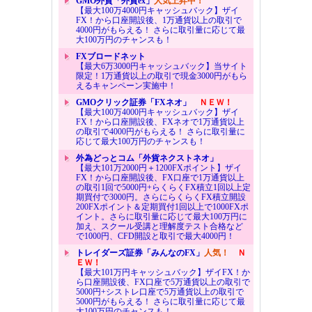
GMO外貨「外貨ex」
人気上昇中！
【最大100万4000円キャッシュバック】ザイ
FX！から口座開設後、1万通貨以上の取引で
4000円がもらえる！ さらに取引量に応じて最
大100万円のチャンスも！
FXブロードネット
【最大6万3000円キャッシュバック】当サイト
限定！1万通貨以上の取引で現金3000円がもら
えるキャンペーン実施中！
GMOクリック証券「FXネオ」
ＮＥＷ！
【最大100万4000円キャッシュバック】ザイ
FX！から口座開設後、FXネオで1万通貨以上
の取引で4000円がもらえる！ さらに取引量に
応じて最大100万円のチャンスも！
外為どっとコム「外貨ネクストネオ」
【最大101万2000円＋1200FXポイント】ザイ
FX！から口座開設後、FX口座で1万通貨以上
の取引1回で5000円+らくらくFX積立1回以上定
期買付で3000円。さらにらくらくFX積立開設
200FXポイント＆定期買付1回以上で1000FXポ
イント。さらに取引量に応じて最大100万円に
加え、スクール受講と理解度テスト合格など
で1000円、CFD開設と取引で最大4000円！
トレイダーズ証券「みんなのFX」
人気！
Ｎ
ＥＷ！
【最大101万円キャッシュバック】ザイFX！か
ら口座開設後、FX口座で5万通貨以上の取引で
5000円+シストレ口座で5万通貨以上の取引で
5000円がもらえる！ さらに取引量に応じて最
大100万円のチャンスも！