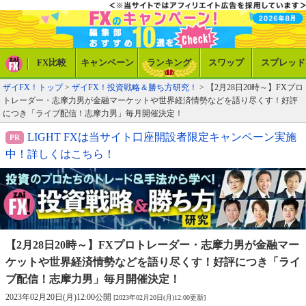
FX比較
キャンペーン
ランキング
スワップ
スプレッド
ザイFX！トップ
>
ザイFX！投資戦略＆勝ち方研究！
> 【2月28日20時～】FXプロ
トレーダー・志摩力男が金融マーケットや世界経済情勢などを語り尽くす！好評
につき「ライブ配信！志摩力男」毎月開催決定！
LIGHT FXは当サイト口座開設者限定キャンペーン実施
中！詳しくはこちら！
【2月28日20時～】FXプロトレーダー・志摩力男が
金融マー
ケットや世界経済情勢などを語り尽くす！
好評につき「ライ
ブ配信！志摩力男」毎月開催決定！
2023年02月20日(月)12:00公開
[2023年02月20日(月)12:00更新]