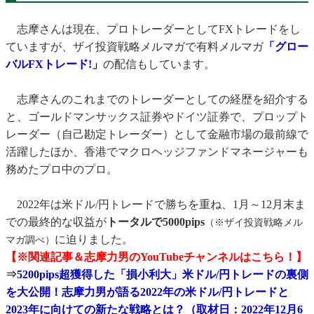
志摩さんは現在、プロトレーダーとしてFXトレードをし
ていますが、ザイ投資戦略メルマガで有料メルマガ
「グロー
バルFXトレード!」
の配信もしています。
志摩さんのこれまでのトレーダーとしての経歴を紹介する
と、ゴールドマンサックス証券やドイツ証券で、プロップト
レーダー（自己勘定トレーダー）として金融市場の最前線で
活躍したほか、香港でマクロヘッジファンドマネージャーも
務めたプロ中のプロ。
2022年は米ドル/円トレードで勝ちを重ね、1月～12月末ま
での最終的な収益が
トータルで5000pips
（※ザイ投資戦略メル
に迫りました。
マガ調べ）
【※関連記事＆志摩力男のYouTubeチャンネルはこちら！】
⇒
5200pips超獲得した「損小利大」米ドル/円トレードの裏側
を大公開！志摩力男が語る2022年の米ドル/円トレードと
2023年に向けての新たな戦略とは？（取材日：2022年12月6