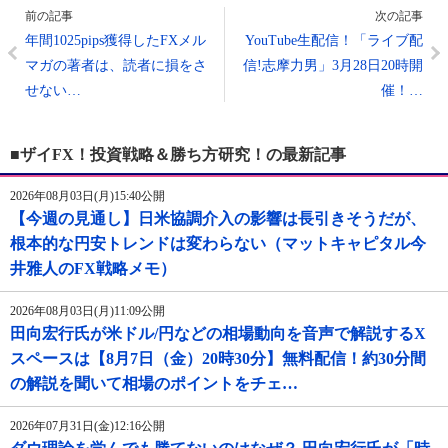
前の記事
次の記事
年間1025pips獲得したFXメル
YouTube生配信！「ライブ配
マガの著者は、読者に損をさ
信!志摩力男」3月28日20時開
せない…
催！…
■ザイFX！投資戦略＆勝ち方研究！の最新記事
2026年08月03日(月)15:40公開
【今週の見通し】日米協調介入の影響は長引きそうだが、
根本的な円安トレンドは変わらない（マットキャピタル今
井雅人のFX戦略メモ）
2026年08月03日(月)11:09公開
田向宏行氏が米ドル/円などの相場動向を音声で解説するX
スペースは【8月7日（金）20時30分】無料配信！約30分間
の解説を聞いて相場のポイントをチェ…
2026年07月31日(金)12:16公開