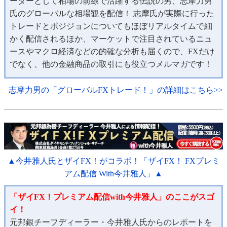
ーダーとして相場の前線で活躍する伝説の男、志摩力男
氏のグローバルな相場観を配信！ 志摩氏が実際に行った
トレードとポジジョンについてもほぼリアルタイムで細
かく配信されるほか、マーケットで注目されているニュ
ースやマクロ経済などの的確な分析も届くので、FXだけ
でなく、他の金融商品の取引にも役立つメルマガです！
志摩力男の「グローバルFXトレード！」の詳細はこちら>>
▲今井雅人氏とザイFX！がコラボ！「ザイFX！ FXプレミ
アム配信 With今井雅人」▲
「ザイFX！プレミアム配信with今井雅人」のここがスゴ
イ！
元邦銀チーフディーラー・今井雅人氏からのレポートを