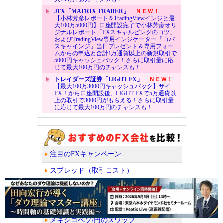
JFX「MATRIX TRADER」
ＮＥＷ！
【小林芳彦レポート＆TradingViewインジと最
大100万5000円】口座開設完了で小林芳彦オリ
ジナルレポート「FXスキャルピングのコツ」
およびTradingView専用インジケーター「コバ
スキャインジ」当日プレゼント＆専用フォー
ムからの申込と合計1万通貨以上の新規取引で
5000円キャッシュバック！さらに取引量に応
じて最大100万円のチャンスも！
トレイダーズ証券「LIGHT FX」
ＮＥＷ！
【最大100万3000円キャッシュバック】ザイ
FX！から口座開設後、LIGHT FXで5万通貨以
上の取引で3000円がもらえる！さらに取引量
に応じて最大100万円のチャンスも！
注目のFXキャンペーン
スプレッド（取引コスト）
スワップポイント
トルコリラ/円のスワップ
メキシコペソ/円のスワップ