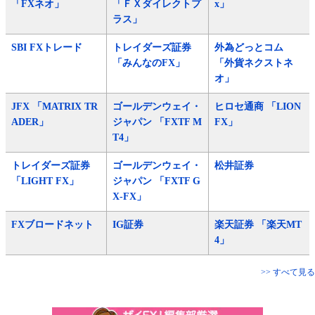
「FXネオ」
「ＦＸダイレクトプ
x」
ラス」
SBI FXトレード
トレイダーズ証券
外為どっとコム
「みんなのFX」
「外貨ネクストネ
オ」
JFX 「MATRIX TR
ゴールデンウェイ・
ヒロセ通商 「LION
ADER」
ジャパン 「FXTF M
FX」
T4」
トレイダーズ証券
ゴールデンウェイ・
松井証券
「LIGHT FX」
ジャパン 「FXTF G
X-FX」
FXブロードネット
IG証券
楽天証券 「楽天MT
4」
>> すべて見る