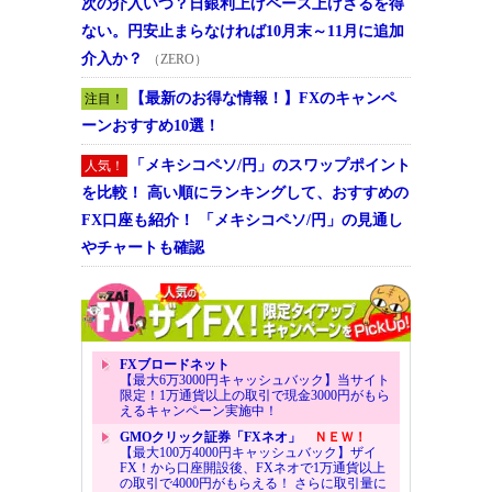
次の介入いつ？日銀利上げペース上げざるを得
ない。円安止まらなければ10月末～11月に追加
介入か？
（ZERO）
【最新のお得な情報！】FXのキャンペ
注目！
ーンおすすめ10選！
「メキシコペソ/円」のスワップポイント
人気！
を比較！ 高い順にランキングして、おすすめの
FX口座も紹介！ 「メキシコペソ/円」の見通し
やチャートも確認
FXブロードネット
【最大6万3000円キャッシュバック】当サイト
限定！1万通貨以上の取引で現金3000円がもら
えるキャンペーン実施中！
GMOクリック証券「FXネオ」
ＮＥＷ！
【最大100万4000円キャッシュバック】ザイ
FX！から口座開設後、FXネオで1万通貨以上
の取引で4000円がもらえる！ さらに取引量に