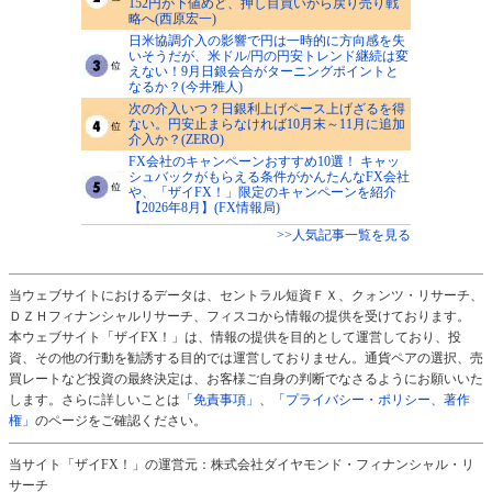
152円が下値めど、押し目買いから戻り売り戦
略へ(西原宏一)
日米協調介入の影響で円は一時的に方向感を失
いそうだが、米ドル/円の円安トレンド継続は変
えない！9月日銀会合がターニングポイントと
なるか？(今井雅人)
次の介入いつ？日銀利上げペース上げざるを得
ない。円安止まらなければ10月末～11月に追加
介入か？(ZERO)
FX会社のキャンペーンおすすめ10選！ キャッ
シュバックがもらえる条件がかんたんなFX会社
や、「ザイFX！」限定のキャンペーンを紹介
【2026年8月】(FX情報局)
>>人気記事一覧を見る
当ウェブサイトにおけるデータは、セントラル短資ＦＸ、クォンツ・リサーチ、
ＤＺＨフィナンシャルリサーチ、フィスコから情報の提供を受けております。
本ウェブサイト「ザイFX！」は、情報の提供を目的として運営しており、投
資、その他の行動を勧誘する目的では運営しておりません。通貨ペアの選択、売
買レートなど投資の最終決定は、お客様ご自身の判断でなさるようにお願いいた
します。さらに詳しいことは
「免責事項」
、
「プライバシー・ポリシー、著作
権」
のページをご確認ください。
当サイト「ザイFX！」の運営元：株式会社ダイヤモンド・フィナンシャル・リ
サーチ