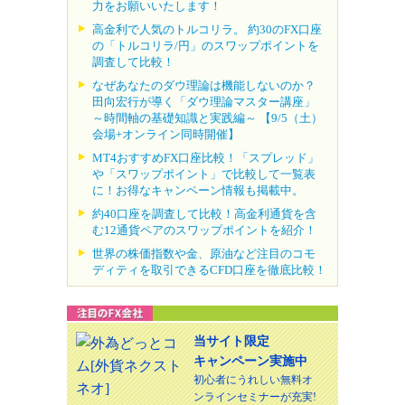
力をお願いいたします！
高金利で人気のトルコリラ。 約30のFX口座
の「トルコリラ/円」のスワップポイントを
調査して比較！
なぜあなたのダウ理論は機能しないのか？
田向宏行が導く「ダウ理論マスター講座」
～時間軸の基礎知識と実践編～ 【9/5（土）
会場+オンライン同時開催】
MT4おすすめFX口座比較！「スプレッド」
や「スワップポイント」で比較して一覧表
に！お得なキャンペーン情報も掲載中。
約40口座を調査して比較！高金利通貨を含
む12通貨ペアのスワップポイントを紹介！
世界の株価指数や金、原油など注目のコモ
ディティを取引できるCFD口座を徹底比較！
当サイト限定
キャンペーン実施中
初心者にうれしい無料オ
ンラインセミナーが充実!