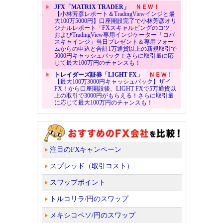
JFX「MATRIX TRADER」
ＮＥＷ！
【小林芳彦レポート＆TradingViewインジと最
大100万5000円】口座開設完了で小林芳彦オリ
ジナルレポート「FXスキャルピングのコツ」
およびTradingView専用インジケーター「コバ
スキャインジ」当日プレゼント＆専用フォー
ムからの申込と合計1万通貨以上の新規取引で
5000円キャッシュバック！さらに取引量に応
じて最大100万円のチャンスも！
トレイダーズ証券「LIGHT FX」
ＮＥＷ！
【最大100万3000円キャッシュバック】ザイ
FX！から口座開設後、LIGHT FXで5万通貨以
上の取引で3000円がもらえる！さらに取引量
に応じて最大100万円のチャンスも！
注目のFXキャンペーン
スプレッド（取引コスト）
スワップポイント
トルコリラ/円のスワップ
メキシコペソ/円のスワップ