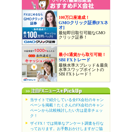
100万口座達成！
GMOクリック証券[FXネ
オ]
最短即日取引可能なGMO
クリック証券！
最小1通貨から取引可能！
SBI FXトレード
最狭水準スプレッド＆最良
水準スワップポイントの
SBI FXトレード！
当サイトで紹介している全FX会社のキャン
ペーンを掲載！たくさんのFX会社のキャン
ペーンから比較検討したい方は是非チェッ
ク！
ザイFX！では簡単なアンケート調査を行な
っております。お手数おかけしますがご協