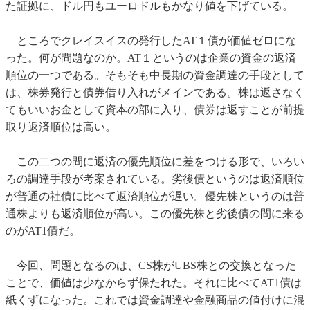
た証拠に、ドル円もユーロドルもかなり値を下げている。
ところでクレイスイスの発行したAT１債が価値ゼロにな
った。何が問題なのか。AT１というのは企業の資金の返済
順位の一つである。そもそも中長期の資金調達の手段として
は、株券発行と債券借り入れがメインである。株は返さなく
てもいいお金として資本の部に入り、債券は返すことが前提
取り返済順位は高い。
この二つの間に返済の優先順位に差をつける形で、いろい
ろの調達手段が考案されている。劣後債というのは返済順位
が普通の社債に比べて返済順位が遅い。優先株というのは普
通株よりも返済順位が高い。この優先株と劣後債の間に来る
のがAT1債だ。
今回、問題となるのは、CS株がUBS株との交換となった
ことで、価値は少なからず保たれた。それに比べてAT1債は
紙くずになった。これでは資金調達や金融商品の値付けに混