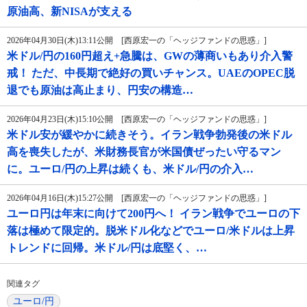
原油高、新NISAが支える
2026年04月30日(木)13:11公開 [西原宏一の「ヘッジファンドの思惑」]
米ドル/円の160円超え+急騰は、GWの薄商いもあり介入警
戒！ ただ、中長期で絶好の買いチャンス。UAEのOPEC脱
退でも原油は高止まり、円安の構造…
2026年04月23日(木)15:10公開 [西原宏一の「ヘッジファンドの思惑」]
米ドル安が緩やかに続きそう。イラン戦争勃発後の米ドル
高を喪失したが、米財務長官が米国債ぜったい守るマン
に。ユーロ/円の上昇は続くも、米ドル/円の介入…
2026年04月16日(木)15:27公開 [西原宏一の「ヘッジファンドの思惑」]
ユーロ円は年末に向けて200円へ！ イラン戦争でユーロの下
落は極めて限定的。脱米ドル化などでユーロ/米ドルは上昇
トレンドに回帰。米ドル/円は底堅く、…
関連タグ
ユーロ/円