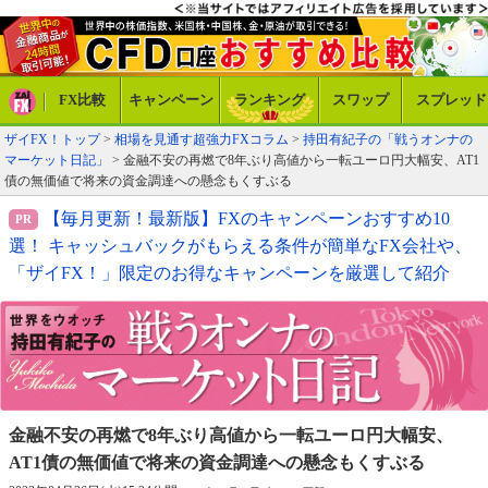
FX比較
キャンペーン
ランキング
スワップ
スプレッド
ザイFX！トップ
>
相場を見通す超強力FXコラム
>
持田有紀子の「戦うオンナの
マーケット日記」
> 金融不安の再燃で8年ぶり高値から一転ユーロ円大幅安、AT1
債の無価値で将来の資金調達への懸念もくすぶる
【毎月更新！最新版】FXのキャンペーンおすすめ10
選！ キャッシュバックがもらえる条件が簡単なFX会社や、
「ザイFX！」限定のお得なキャンペーンを厳選して紹介
金融不安の再燃で8年ぶり高値から一転ユーロ円大幅安、
AT1債の無価値で将来の資金調達への懸念もくすぶる