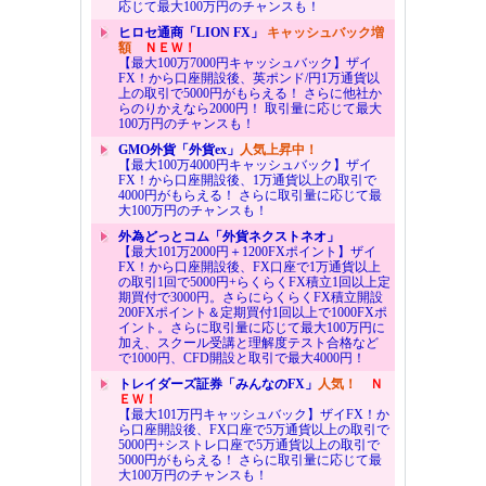
応じて最大100万円のチャンスも！
ヒロセ通商「LION FX」
キャッシュバック増
額
ＮＥＷ！
【最大100万7000円キャッシュバック】ザイ
FX！から口座開設後、英ポンド/円1万通貨以
上の取引で5000円がもらえる！ さらに他社か
らのりかえなら2000円！ 取引量に応じて最大
100万円のチャンスも！
GMO外貨「外貨ex」
人気上昇中！
【最大100万4000円キャッシュバック】ザイ
FX！から口座開設後、1万通貨以上の取引で
4000円がもらえる！ さらに取引量に応じて最
大100万円のチャンスも！
外為どっとコム「外貨ネクストネオ」
【最大101万2000円＋1200FXポイント】ザイ
FX！から口座開設後、FX口座で1万通貨以上
の取引1回で5000円+らくらくFX積立1回以上定
期買付で3000円。さらにらくらくFX積立開設
200FXポイント＆定期買付1回以上で1000FXポ
イント。さらに取引量に応じて最大100万円に
加え、スクール受講と理解度テスト合格など
で1000円、CFD開設と取引で最大4000円！
トレイダーズ証券「みんなのFX」
人気！
Ｎ
ＥＷ！
【最大101万円キャッシュバック】ザイFX！か
ら口座開設後、FX口座で5万通貨以上の取引で
5000円+シストレ口座で5万通貨以上の取引で
5000円がもらえる！ さらに取引量に応じて最
大100万円のチャンスも！