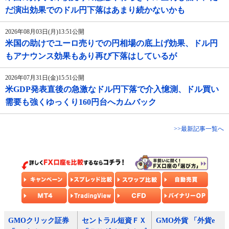
だ演出効果でのドル円下落はあまり続かないかも
2026年08月03日(月)13:51公開
米国の助けでユーロ売りでの円相場の底上げ効果、ドル円
もアナウンス効果もあり再び下落はしているが
2026年07月31日(金)15:51公開
米GDP発表直後の急激なドル円下落で介入憶測、ドル買い
需要も強くゆっくり160円台へカムバック
>>最新記事一覧へ
GMOクリック証券
セントラル短資ＦＸ
GMO外貨 「外貨e