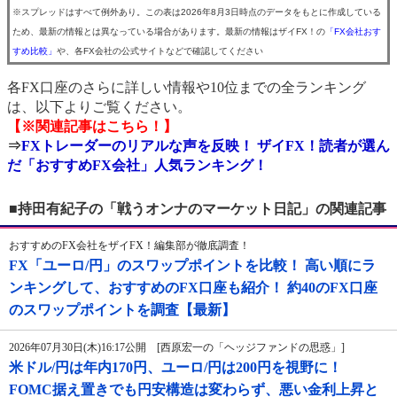
※スプレッドはすべて例外あり。この表は2026年8月3日時点のデータをもとに作成している
ため、最新の情報とは異なっている場合があります。最新の情報はザイFX！の
「FX会社おす
すめ比較」
や、各FX会社の公式サイトなどで確認してください
各FX口座のさらに詳しい情報や10位までの全ランキング
は、以下よりご覧ください。
【※関連記事はこちら！】
⇒
FXトレーダーのリアルな声を反映！ ザイFX！読者が選ん
だ「おすすめFX会社」人気ランキング！
■持田有紀子の「戦うオンナのマーケット日記」の関連記事
おすすめのFX会社をザイFX！編集部が徹底調査！
FX「ユーロ/円」のスワップポイントを比較！ 高い順にラ
ンキングして、おすすめのFX口座も紹介！ 約40のFX口座
のスワップポイントを調査【最新】
2026年07月30日(木)16:17公開 [西原宏一の「ヘッジファンドの思惑」]
米ドル/円は年内170円、ユーロ/円は200円を視野に！
FOMC据え置きでも円安構造は変わらず、悪い金利上昇と