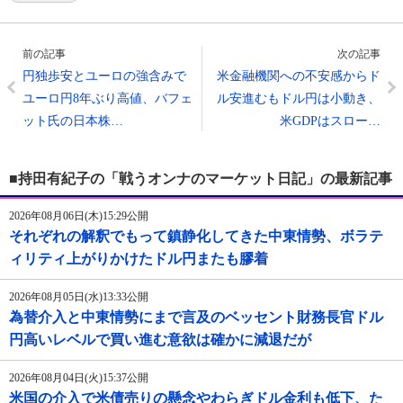
前の記事
次の記事
円独歩安とユーロの強含みで
米金融機関への不安感からド
ユーロ円8年ぶり高値、バフェ
ル安進むもドル円は小動き、
ット氏の日本株…
米GDPはスロー…
■持田有紀子の「戦うオンナのマーケット日記」の最新記事
2026年08月06日(木)15:29公開
それぞれの解釈でもって鎮静化してきた中東情勢、ボラテ
ィリティ上がりかけたドル円またも膠着
2026年08月05日(水)13:33公開
為替介入と中東情勢にまで言及のベッセント財務長官ドル
円高いレベルで買い進む意欲は確かに減退だが
2026年08月04日(火)15:37公開
米国の介入で米債売りの懸念やわらぎドル金利も低下、た