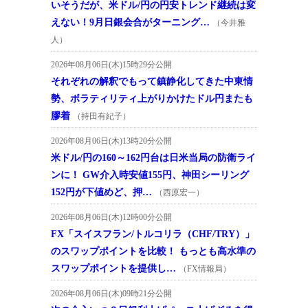
いそうだが、米ドル/円の円安トレンド継続は変
えない！9月日銀会合がターニング…
（今井雅
人）
2026年08月06日(木)15時29分公開
それぞれの解釈でもって鎮静化してきた中東情
勢、ボラティリティ上がりかけたドル円またも
膠着
（持田有紀子）
2026年08月06日(木)13時20分公開
米ドル/円の160～162円台は日米当局の防衛ライ
ンに！ GW介入時安値155円、神田シーリング
152円が下値めど、押…
（西原宏一）
2026年08月06日(木)12時00分公開
FX「スイスフラン/トルコリラ（CHF/TRY）」
のスワップポイントを比較！ もっとも高水準の
スワップポイントを提供し…
（FX情報局）
2026年08月06日(木)09時21分公開