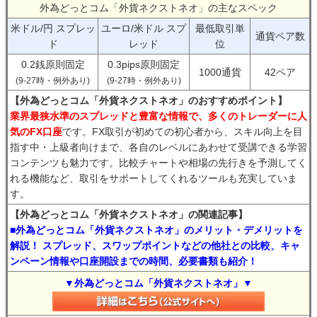
外為どっとコム「外貨ネクストネオ」の主なスペック
米ドル/円 スプレッ
ユーロ/米ドル スプ
最低取引単
通貨ペア数
ド
レッド
位
0.2銭原則固定
0.3pips原則固定
1000通貨
42ペア
(9-27時・例外あり)
(9-27時・例外あり)
【外為どっとコム「外貨ネクストネオ」のおすすめポイント】
業界最狭水準のスプレッドと豊富な情報で、多くのトレーダーに人
気のFX口座
です。FX取引が初めての初心者から、スキル向上を目
指す中・上級者向けまで、各自のレベルにあわせて受講できる学習
コンテンツも魅力です。比較チャートや相場の先行きを予測してく
れる機能など、取引をサポートしてくれるツールも充実していま
す。
【外為どっとコム「外貨ネクストネオ」の関連記事】
■外為どっとコム「外貨ネクストネオ」のメリット・デメリットを
解説！ スプレッド、スワップポイントなどの他社との比較、キャ
ンペーン情報や口座開設までの時間、必要書類も紹介！
▼外為どっとコム「外貨ネクストネオ」▼