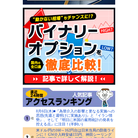
8月6日(木)■『為替介入の影響と更なる実施への
思惑(先週と週明けに実施あり)』と『イラン情
勢』、そして『明日に米国の雇用統計の発表を
控える点』に注目！(羊飼い)
米ドル/円の160～162円台は日米当局の防衛ライ
ンに！ GW介入時安値155円、神田シーリング