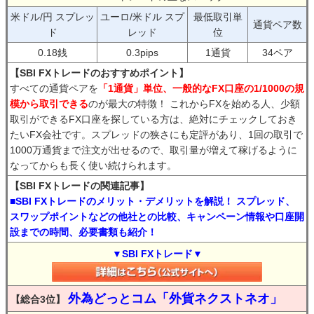
米ドル/円 スプレッ
ユーロ/米ドル スプ
最低取引単
通貨ペア数
ド
レッド
位
0.18銭
0.3pips
1通貨
34ペア
【SBI FXトレードのおすすめポイント】
すべての通貨ペアを
「1通貨」単位、一般的なFX口座の1/1000の規
模から取引できる
のが最大の特徴！ これからFXを始める人、少額
取引ができるFX口座を探している方は、絶対にチェックしておき
たいFX会社です。スプレッドの狭さにも定評があり、1回の取引で
1000万通貨まで注文が出せるので、取引量が増えて稼げるように
なってからも長く使い続けられます。
【SBI FXトレードの関連記事】
■SBI FXトレードのメリット・デメリットを解説！ スプレッド、
スワップポイントなどの他社との比較、キャンペーン情報や口座開
設までの時間、必要書類も紹介！
▼SBI FXトレード▼
外為どっとコム「外貨ネクストネオ」
【総合3位】