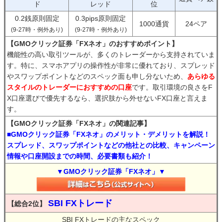
ド
レッド
位
0.2銭原則固定
0.3pips原則固定
1000通貨
24ペア
(9-27時・例外あり)
(9-27時・例外あり)
【GMOクリック証券「FXネオ」のおすすめポイント】
機能性の高い取引ツールが、多くのトレーダーから支持されていま
す。特に、スマホアプリの操作性が非常に優れており、スプレッド
やスワップポイントなどのスペック面も申し分ないため、
あらゆる
スタイルのトレーダーにおすすめの口座
です。取引環境の良さをF
X口座選びで優先するなら、選択肢から外せないFX口座と言えま
す。
【GMOクリック証券「FXネオ」の関連記事】
■GMOクリック証券「FXネオ」のメリット・デメリットを解説！
スプレッド、スワップポイントなどの他社との比較、キャンペーン
情報や口座開設までの時間、必要書類も紹介！
▼GMOクリック証券「FXネオ」▼
SBI FXトレード
【総合2位】
SBI FXトレードの主なスペック