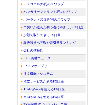
チェココルナ/円のスワップ
ハンガリーフォリント/円のスワップ
ポーランドズロチ/円のスワップ
羊飼いが選んだ初心者にやさしいFX口座
少額で取引できるFX口座
取扱通貨ペア数や取引量ランキング
会社の信頼性
FX・為替ニュース
FXスマホアプリ
注文機能・システム
積立サービスがあるFX口座
TradingViewを使えるFX口座
MT4やMT5を使えるFX口座
FX自動売買（シストレ）口座