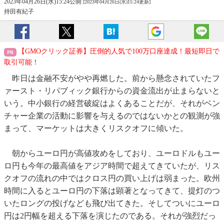
2023年04月26日(水)15:24公開
[2023年04月26日(水)15:24更新]
持田有紀子
【GMOクリック証券】圧倒的人気で100万口座達成！最短即日で
取引可能！
昨日は金融不安がやや再燃した。前から懸念されていたフ
ァースト・リパブィック銀行からの資金流出が止まらないと
いう。中小銀行の経営破綻はよくあることだが、それがベン
チャー企業の活動に影響を与えるのではないかとの観測が強
まって、マーケットは大きくリスクオフに傾いた。
朝からユーロ円が高値攻めをしており、ユーロドルもユー
ロ円も今年の最高値をアジア時間で超えてきていたが、リス
クオフの流れの中ではクロス円の買い上げは弱まった。欧州
時間に入るとユーロ円の下落は顕著となってきて、提灯のつ
いたロングの投げなども飛び出てきた。そしてついにユーロ
円は2円幅を超える下落を演じたのである。それが強烈だっ