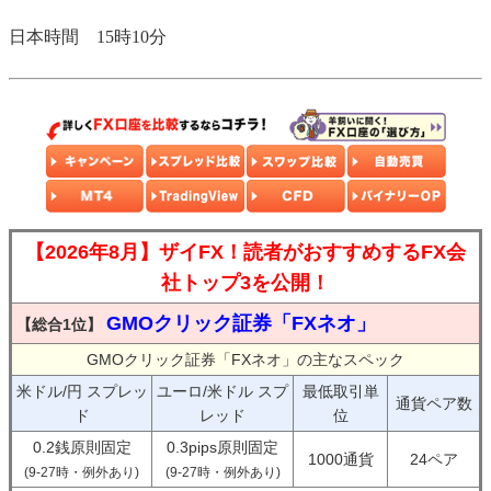
日本時間 15時10分
【2026年8月】ザイFX！読者がおすすめするFX会
社トップ3を公開！
GMOクリック証券「FXネオ」
【総合1位】
GMOクリック証券「FXネオ」の主なスペック
米ドル/円 スプレッ
ユーロ/米ドル スプ
最低取引単
通貨ペア数
ド
レッド
位
0.2銭原則固定
0.3pips原則固定
1000通貨
24ペア
(9-27時・例外あり)
(9-27時・例外あり)