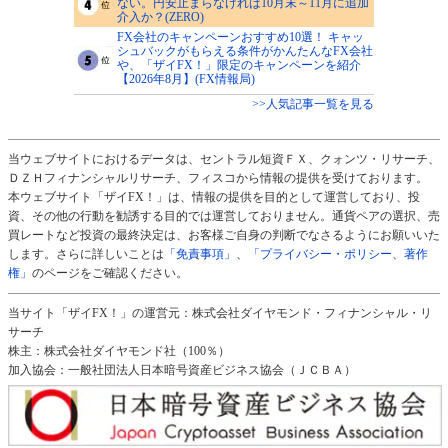
ない。円安止まらなければ10月末～11月に追加
介入か？(ZERO)
FX会社のキャンペーンおすすめ10選！ キャッ
シュバックがもらえる条件がかんたんなFX会社
や、「ザイFX！」限定のキャンペーンを紹介
【2026年8月】(FX情報局)
>>人気記事一覧を見る
当ウェブサイトにおけるデータは、セントラル短資ＦＸ、クォンツ・リサーチ、
ＤＺＨフィナンシャルリサーチ、フィスコから情報の提供を受けております。
本ウェブサイト「ザイFX！」は、情報の提供を目的として運営しており、投
資、その他の行動を勧誘する目的では運営しておりません。通貨ペアの選択、売
買レートなど投資の最終決定は、お客様ご自身の判断でなさるようにお願いいた
します。さらに詳しいことは
「免責事項」
、
「プライバシー・ポリシー、著作
権」
のページをご確認ください。
当サイト「ザイFX！」の運営元：株式会社ダイヤモンド・フィナンシャル・リ
サーチ
株主：株式会社ダイヤモンド社（100％）
加入協会：一般社団法人日本暗号資産ビジネス協会（ＪＣＢＡ）