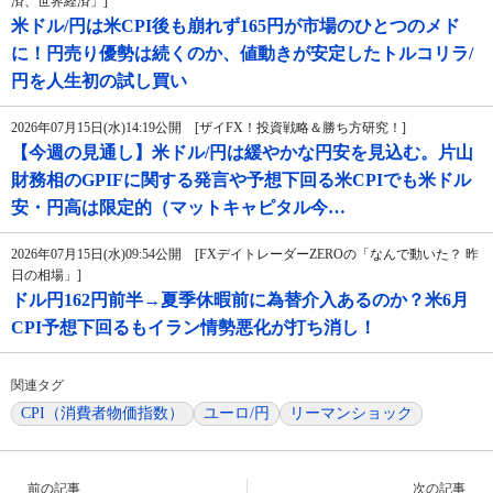
済、世界経済」]
米ドル/円は米CPI後も崩れず165円が市場のひとつのメド
に！円売り優勢は続くのか、値動きが安定したトルコリラ/
円を人生初の試し買い
2026年07月15日(水)14:19公開 [ザイFX！投資戦略＆勝ち方研究！]
【今週の見通し】米ドル/円は緩やかな円安を見込む。片山
財務相のGPIFに関する発言や予想下回る米CPIでも米ドル
安・円高は限定的（マットキャピタル今…
2026年07月15日(水)09:54公開 [FXデイトレーダーZEROの「なんで動いた？ 昨
日の相場」]
ドル円162円前半→夏季休暇前に為替介入あるのか？米6月
CPI予想下回るもイラン情勢悪化が打ち消し！
関連タグ
CPI（消費者物価指数）
ユーロ/円
リーマンショック
前の記事
次の記事