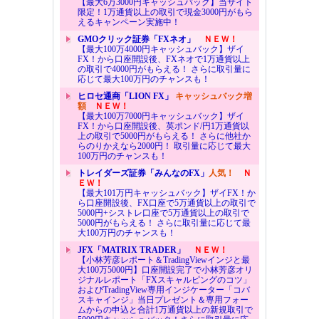
【最大6万3000円キャッシュバック】当サイト
限定！1万通貨以上の取引で現金3000円がもら
えるキャンペーン実施中！
GMOクリック証券「FXネオ」
ＮＥＷ！
【最大100万4000円キャッシュバック】ザイ
FX！から口座開設後、FXネオで1万通貨以上
の取引で4000円がもらえる！ さらに取引量に
応じて最大100万円のチャンスも！
ヒロセ通商「LION FX」
キャッシュバック増
額
ＮＥＷ！
【最大100万7000円キャッシュバック】ザイ
FX！から口座開設後、英ポンド/円1万通貨以
上の取引で5000円がもらえる！ さらに他社か
らのりかえなら2000円！ 取引量に応じて最大
100万円のチャンスも！
トレイダーズ証券「みんなのFX」
人気！
Ｎ
ＥＷ！
【最大101万円キャッシュバック】ザイFX！か
ら口座開設後、FX口座で5万通貨以上の取引で
5000円+シストレ口座で5万通貨以上の取引で
5000円がもらえる！ さらに取引量に応じて最
大100万円のチャンスも！
JFX「MATRIX TRADER」
ＮＥＷ！
【小林芳彦レポート＆TradingViewインジと最
大100万5000円】口座開設完了で小林芳彦オリ
ジナルレポート「FXスキャルピングのコツ」
およびTradingView専用インジケーター「コバ
スキャインジ」当日プレゼント＆専用フォー
ムからの申込と合計1万通貨以上の新規取引で