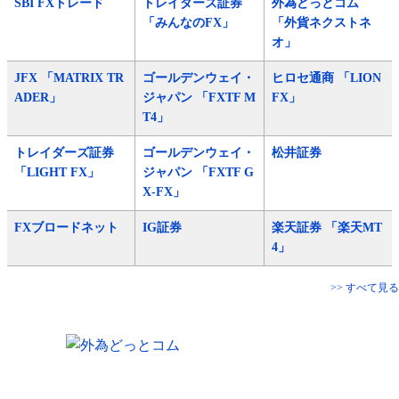
SBI FXトレード
トレイダーズ証券
外為どっとコム
「みんなのFX」
「外貨ネクストネ
オ」
JFX 「MATRIX TR
ゴールデンウェイ・
ヒロセ通商 「LION
ADER」
ジャパン 「FXTF M
FX」
T4」
トレイダーズ証券
ゴールデンウェイ・
松井証券
「LIGHT FX」
ジャパン 「FXTF G
X-FX」
FXブロードネット
IG証券
楽天証券 「楽天MT
4」
>> すべて見る