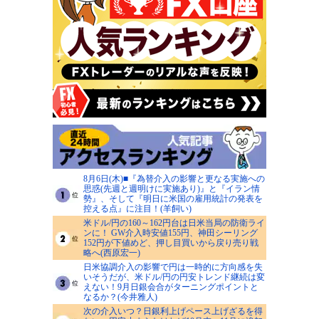
8月6日(木)■『為替介入の影響と更なる実施への
思惑(先週と週明けに実施あり)』と『イラン情
勢』、そして『明日に米国の雇用統計の発表を
控える点』に注目！(羊飼い)
米ドル/円の160～162円台は日米当局の防衛ライ
ンに！ GW介入時安値155円、神田シーリング
152円が下値めど、押し目買いから戻り売り戦
略へ(西原宏一)
日米協調介入の影響で円は一時的に方向感を失
いそうだが、米ドル/円の円安トレンド継続は変
えない！9月日銀会合がターニングポイントと
なるか？(今井雅人)
次の介入いつ？日銀利上げペース上げざるを得