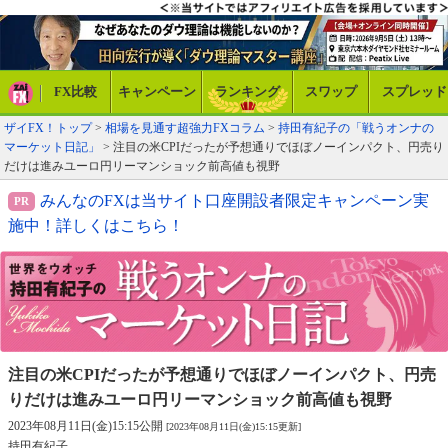
FX比較
キャンペーン
ランキング
スワップ
スプレッド
ザイFX！トップ
>
相場を見通す超強力FXコラム
>
持田有紀子の「戦うオンナの
マーケット日記」
> 注目の米CPIだったが予想通りでほぼノーインパクト、円売り
だけは進みユーロ円リーマンショック前高値も視野
みんなのFXは当サイト口座開設者限定キャンペーン実
施中！詳しくはこちら！
注目の米CPIだったが予想通りでほぼノーインパクト、
円売
りだけは進みユーロ円リーマンショック前高値も視野
2023年08月11日(金)15:15公開
[2023年08月11日(金)15:15更新]
持田有紀子