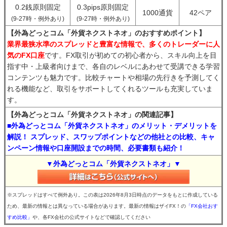
0.2銭原則固定
0.3pips原則固定
1000通貨
42ペア
(9-27時・例外あり)
(9-27時・例外あり)
【外為どっとコム「外貨ネクストネオ」のおすすめポイント】
業界最狭水準のスプレッドと豊富な情報で、多くのトレーダーに人
気のFX口座
です。FX取引が初めての初心者から、スキル向上を目
指す中・上級者向けまで、各自のレベルにあわせて受講できる学習
コンテンツも魅力です。比較チャートや相場の先行きを予測してく
れる機能など、取引をサポートしてくれるツールも充実していま
す。
【外為どっとコム「外貨ネクストネオ」の関連記事】
■外為どっとコム「外貨ネクストネオ」のメリット・デメリットを
解説！ スプレッド、スワップポイントなどの他社との比較、キャ
ンペーン情報や口座開設までの時間、必要書類も紹介！
▼外為どっとコム「外貨ネクストネオ」▼
※スプレッドはすべて例外あり。この表は2026年8月3日時点のデータをもとに作成している
ため、最新の情報とは異なっている場合があります。最新の情報はザイFX！の
「FX会社おす
すめ比較」
や、各FX会社の公式サイトなどで確認してください