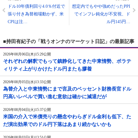
ドル10年債利回り4.0％付近で
想定内でもやや強めだったPPI
張り付き為替相場動かず、米
でインフレ鈍化が不安視、ド
CPIは注…
ル円145円…
■持田有紀子の「戦うオンナのマーケット日記」の最新記事
2026年08月06日(木)15:29公開
それぞれの解釈でもって鎮静化してきた中東情勢、ボラテ
ィリティ上がりかけたドル円またも膠着
2026年08月05日(水)13:33公開
為替介入と中東情勢にまで言及のベッセント財務長官ドル
円高いレベルで買い進む意欲は確かに減退だが
2026年08月04日(火)15:37公開
米国の介入で米債売りの懸念やわらぎドル金利も低下、た
だ演出効果でのドル円下落はあまり続かないかも
2026年08月03日(月)13:51公開