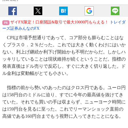
ザイFX限定！口座開設&取引で最大10000円もらえる！
トレイダ
ーズ証券みんなのFX
CPIは市場予想通りであって、コア部分も膨らむことはな
くプラス０．２％だった。これでは大きく動くわけにはいか
ない。利上げ継続か利下げ開始かも不明だからだ。しかしハ
ッキリしていることは現状維持が続くということだ。指標の
発表直後はドル売りで反応し、すぐに大きく切り返した。ド
ル金利は変動幅がとても小さい。
指標の前から勢いのあったのはクロス円である。ユーロ円
は158円台のミドルに迫り、すでに今年の最高値を抜けてき
ていた。それでも買いの手は収まらず、ニューヨーク時間に
は159円台を見るに至った。これでリーマンショック直前の
高値である160円台までもう視野に入ってきたことになる。