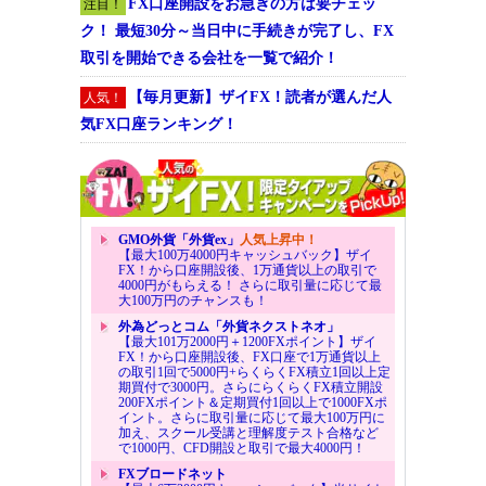
FX口座開設をお急ぎの方は要チェッ
注目！
ク！ 最短30分～当日中に手続きが完了し、FX
取引を開始できる会社を一覧で紹介！
【毎月更新】ザイFX！読者が選んだ人
人気！
気FX口座ランキング！
GMO外貨「外貨ex」
人気上昇中！
【最大100万4000円キャッシュバック】ザイ
FX！から口座開設後、1万通貨以上の取引で
4000円がもらえる！ さらに取引量に応じて最
大100万円のチャンスも！
外為どっとコム「外貨ネクストネオ」
【最大101万2000円＋1200FXポイント】ザイ
FX！から口座開設後、FX口座で1万通貨以上
の取引1回で5000円+らくらくFX積立1回以上定
期買付で3000円。さらにらくらくFX積立開設
200FXポイント＆定期買付1回以上で1000FXポ
イント。さらに取引量に応じて最大100万円に
加え、スクール受講と理解度テスト合格など
で1000円、CFD開設と取引で最大4000円！
FXブロードネット