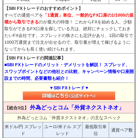
【SBI FXトレードのおすすめポイント】
すべての通貨ペアを
「1通貨」単位、一般的なFX口座の1/1000の規
模から取引できる
のが最大の特徴！ これからFXを始める人、少額
取引ができるFX口座を探している方は、絶対にチェックしておき
たいFX会社です。スプレッドの狭さにも定評があり、1回の取引で
1000万通貨まで注文が出せるので、取引量が増えて稼げるように
なってからも長く使い続けられます。
【SBI FXトレードの関連記事】
■SBI FXトレードのメリット・デメリットを解説！ スプレッド、
スワップポイントなどの他社との比較、キャンペーン情報や口座開
設までの時間、必要書類も紹介！
▼SBI FXトレード▼
外為どっとコム「外貨ネクストネオ」
【総合3位】
外為どっとコム「外貨ネクストネオ」の主なスペック
米ドル/円 スプレッ
ユーロ/米ドル スプ
最低取引単
通貨ペア数
ド
レッド
位