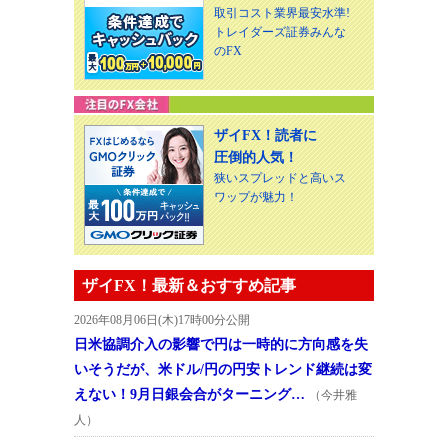
取引コスト業界最安水準!
トレイダーズ証券みんな
のFX
ザイFX！読者に
圧倒的人気！
狭いスプレッドと高いス
ワップが魅力！
ザイFX！最新＆おすすめ記事
2026年08月06日(木)17時00分公開
日米協調介入の影響で円は一時的に方向感を失
いそうだが、米ドル/円の円安トレンド継続は変
えない！9月日銀会合がターニング…
（今井雅
人）