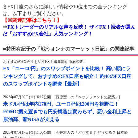
各FX口座のさらに詳しい情報や10位までの全ランキング
は、以下よりご覧ください。
【※関連記事はこちら！】
⇒
FXトレーダーのリアルな声を反映！ ザイFX！読者が選ん
だ「おすすめFX会社」人気ランキング！
■持田有紀子の「戦うオンナのマーケット日記」の関連記事
おすすめのFX会社をザイFX！編集部が徹底調査！
FX「ユーロ/円」のスワップポイントを比較！ 高い順にラ
ンキングして、おすすめのFX口座も紹介！ 約40のFX口座
のスワップポイントを調査【最新】
2026年07月30日(木)16:17公開 [西原宏一の「ヘッジファンドの思惑」]
米ドル/円は年内170円、ユーロ/円は200円を視野に！
FOMC据え置きでも円安構造は変わらず、悪い金利上昇と
原油高、新NISAが支える
2026年07月17日(金)11:06公開 [今井雅人の「どうする？ どうなる？ 日本経