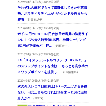
2026年08月06日(木)15時29分公開
それぞれの解釈でもって鎮静化してきた中東情
勢、ボラティリティ上がりかけたドル円またも
膠着
（持田有紀子）
2026年08月06日(木)13時20分公開
米ドル/円の160～162円台は日米当局の防衛ライ
ンに！ GW介入時安値155円、神田シーリング
152円が下値めど、押…
（西原宏一）
2026年08月06日(木)12時00分公開
FX「スイスフラン/トルコリラ（CHF/TRY）」
のスワップポイントを比較！ もっとも高水準の
スワップポイントを提供し…
（FX情報局）
2026年08月06日(木)09時21分公開
次の介入いつ？日銀利上げペース上げざるを得
ない。円安止まらなければ10月末～11月に追加
介入か？
（ZERO）