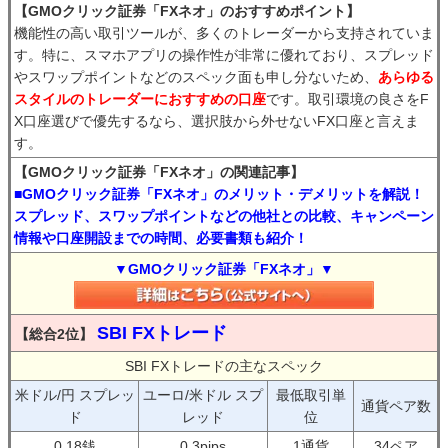
【GMOクリック証券「FXネオ」のおすすめポイント】
機能性の高い取引ツールが、多くのトレーダーから支持されていま
す。特に、スマホアプリの操作性が非常に優れており、スプレッド
やスワップポイントなどのスペック面も申し分ないため、
あらゆる
スタイルのトレーダーにおすすめの口座
です。取引環境の良さをF
X口座選びで優先するなら、選択肢から外せないFX口座と言えま
す。
【GMOクリック証券「FXネオ」の関連記事】
■GMOクリック証券「FXネオ」のメリット・デメリットを解説！
スプレッド、スワップポイントなどの他社との比較、キャンペーン
情報や口座開設までの時間、必要書類も紹介！
▼GMOクリック証券「FXネオ」▼
SBI FXトレード
【総合2位】
SBI FXトレードの主なスペック
米ドル/円 スプレッ
ユーロ/米ドル スプ
最低取引単
通貨ペア数
ド
レッド
位
0.18銭
0.3pips
1通貨
34ペア