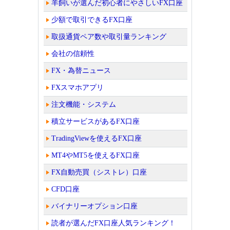
羊飼いが選んだ初心者にやさしいFX口座
少額で取引できるFX口座
取扱通貨ペア数や取引量ランキング
会社の信頼性
FX・為替ニュース
FXスマホアプリ
注文機能・システム
積立サービスがあるFX口座
TradingViewを使えるFX口座
MT4やMT5を使えるFX口座
FX自動売買（シストレ）口座
CFD口座
バイナリーオプション口座
読者が選んだFX口座人気ランキング！