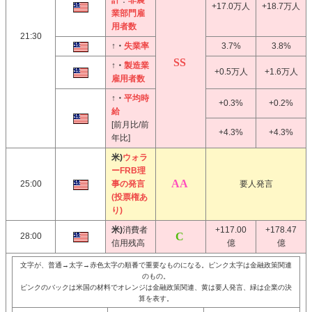
計
：
非農
+17.0万人
+18.7万人
業部門雇
用者数
21:30
↑・
失業率
3.7%
3.8%
↑・
製造業
+0.5万人
+1.6万人
雇用者数
↑・
平均時
+0.3%
+0.2%
給
[前月比/前
+4.3%
+4.3%
年比]
米)
ウォラ
ーFRB理
25:00
事の発言
要人発言
(投票権あ
り)
米)
消費者
+117.00
+178.47
28:00
信用残高
億
億
文字が、普通→太字→赤色太字の順番で重要なものになる。ピンク太字は金融政策関連
のもの。
ピンクのバックは米国の材料でオレンジは金融政策関連、黄は要人発言、緑は企業の決
算を表す。