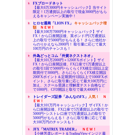
FXブロードネット
【最大6万3000円キャッシュバック】当サイト
限定！1万通貨以上の取引で現金3000円がもら
えるキャンペーン実施中！
ヒロセ通商「LION FX」
キャッシュバック増
額
ＮＥＷ！
【最大100万7000円キャッシュバック】ザイ
FX！から口座開設後、英ポンド/円1万通貨以
上の取引で5000円がもらえる！ さらに他社か
らのりかえなら2000円！ 取引量に応じて最大
100万円のチャンスも！
外為どっとコム「外貨ネクストネオ」
【最大101万2000円＋1200FXポイント】ザイ
FX！から口座開設後、FX口座で1万通貨以上
の取引1回で5000円+らくらくFX積立1回以上定
期買付で3000円。さらにらくらくFX積立開設
200FXポイント＆定期買付1回以上で1000FXポ
イント。さらに取引量に応じて最大100万円に
加え、スクール受講と理解度テスト合格など
で1000円、CFD開設と取引で最大4000円！
トレイダーズ証券「みんなのFX」
人気！
Ｎ
ＥＷ！
【最大101万円キャッシュバック】ザイFX！か
ら口座開設後、FX口座で5万通貨以上の取引で
5000円+シストレ口座で5万通貨以上の取引で
5000円がもらえる！ さらに取引量に応じて最
大100万円のチャンスも！
JFX「MATRIX TRADER」
ＮＥＷ！
【小林芳彦レポート＆TradingViewインジと最