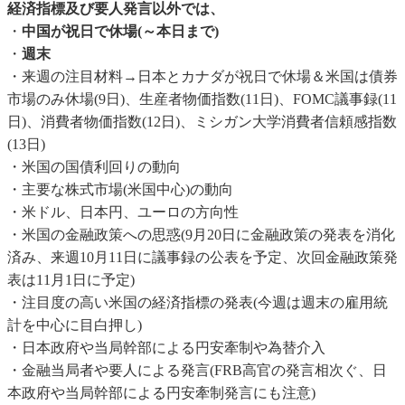
経済指標及び要人発言以外では、
・
中国が祝日で休場(～本日まで)
・
週末
・来週の注目材料→日本とカナダが祝日で休場＆米国は債券
市場のみ休場(9日)、生産者物価指数(11日)、FOMC議事録(11
日)、消費者物価指数(12日)、ミシガン大学消費者信頼感指数
(13日)
・米国の国債利回りの動向
・主要な株式市場(米国中心)の動向
・米ドル、日本円、ユーロの方向性
・米国の金融政策への思惑(9月20日に金融政策の発表を消化
済み、来週10月11日に議事録の公表を予定、次回金融政策発
表は11月1日に予定)
・注目度の高い米国の経済指標の発表(今週は週末の雇用統
計を中心に目白押し)
・日本政府や当局幹部による円安牽制や為替介入
・金融当局者や要人による発言(FRB高官の発言相次ぐ、日
本政府や当局幹部による円安牽制発言にも注意)