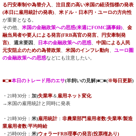
る円安牽制や為替介入
、
注目度の高い米国の経済指標の発表
(本日に雇用統計の発表)
、
米ドル・日本円・ユーロの方向性
が重要となる。
その他、
米国の金融政策への思惑(来週にFOMC議事録)
、
金
融当局者や要人による発言(FRB高官の発言、円安牽制発
言)
、
週末要因
、
日本の金融政策への思惑
、
中国による人民
元安阻止のための為替政策
、
米国のインフレ動向
、
ユーロ圏
の金融政策への思惑
などにも注意したい。
■□■
本日のトレード用のエサ
(羊飼いの見解)■□■(
※毎日更新
)
・21時30分：
加)
失業率
＆
雇用ネット変化
→米国の雇用統計と同時に発表
・21時30分：
米)
雇用統計
：
非農業部門雇用者数
/
失業率
/
製造
業雇用者数
/
平均時給
・25時00分：
米)
ウォラーFRB理事の発言(投票権あり)