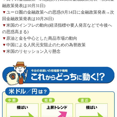
融政策発表は10月31日)
▼
ユーロ圏の金融政策への思惑(9月14日に金融政策発表→次
回金融政策発表は10月26日)
▼
米国のインフレの動向(経済指標や要人発言などで今後へ
の思惑高まる)
▼
原油と金を中心とした商品市場の動向
▼
中国による人民元安阻止のための為替政策
▼
米国のリセッション入り懸念