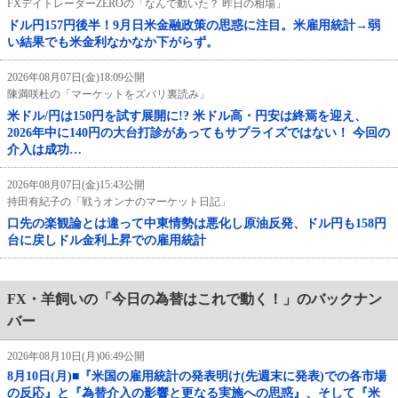
FXデイトレーダーZEROの「なんで動いた？ 昨日の相場」
ドル円157円後半！9月日米金融政策の思惑に注目。米雇用統計→弱
い結果でも米金利なかなか下がらず。
2026年08月07日(金)18:09公開
陳満咲杜の「マーケットをズバリ裏読み」
米ドル/円は150円を試す展開に!? 米ドル高・円安は終焉を迎え、
2026年中に140円の大台打診があってもサプライズではない！ 今回の
介入は成功…
2026年08月07日(金)15:43公開
持田有紀子の「戦うオンナのマーケット日記」
口先の楽観論とは違って中東情勢は悪化し原油反発、ドル円も158円
台に戻しドル金利上昇での雇用統計
FX・羊飼いの「今日の為替はこれで動く！」のバックナン
バー
2026年08月10日(月)06:49公開
8月10日(月)■『米国の雇用統計の発表明け(先週末に発表)での各市場
の反応』と『為替介入の影響と更なる実施への思惑』、そして『米