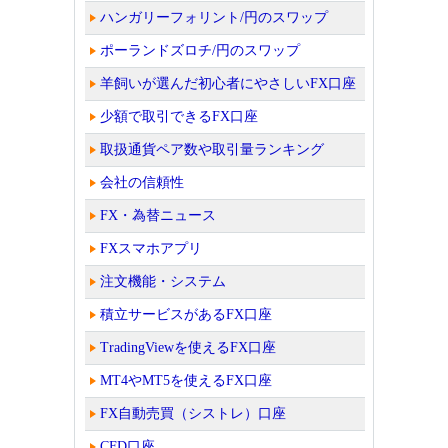
ハンガリーフォリント/円のスワップ
ポーランドズロチ/円のスワップ
羊飼いが選んだ初心者にやさしいFX口座
少額で取引できるFX口座
取扱通貨ペア数や取引量ランキング
会社の信頼性
FX・為替ニュース
FXスマホアプリ
注文機能・システム
積立サービスがあるFX口座
TradingViewを使えるFX口座
MT4やMT5を使えるFX口座
FX自動売買（シストレ）口座
CFD口座