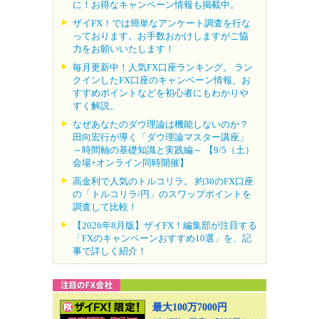
に！お得なキャンペーン情報も掲載中。
ザイFX！では簡単なアンケート調査を行な
っております。お手数おかけしますがご協
力をお願いいたします！
毎月更新中！人気FX口座ランキング。 ラン
クインしたFX口座のキャンペーン情報、お
すすめポイントなどを初心者にもわかりや
すく解説。
なぜあなたのダウ理論は機能しないのか？
田向宏行が導く「ダウ理論マスター講座」
～時間軸の基礎知識と実践編～ 【9/5（土）
会場+オンライン同時開催】
高金利で人気のトルコリラ。 約30のFX口座
の「トルコリラ/円」のスワップポイントを
調査して比較！
【2026年8月版】ザイFX！編集部が注目する
「FXのキャンペーンおすすめ10選」を、記
事で詳しく紹介！
最大100万7000円