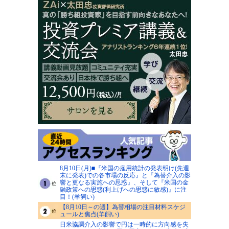
8月10日(月)■『米国の雇用統計の発表明け(先週
末に発表)での各市場の反応』と『為替介入の影
響と更なる実施への思惑』、そして『米国の金
融政策への思惑(利上げへの思惑に敏感)』に注
目！(羊飼い)
【8月10日～の週】為替相場の注目材料スケジ
ュールと焦点(羊飼い)
日米協調介入の影響で円は一時的に方向感を失