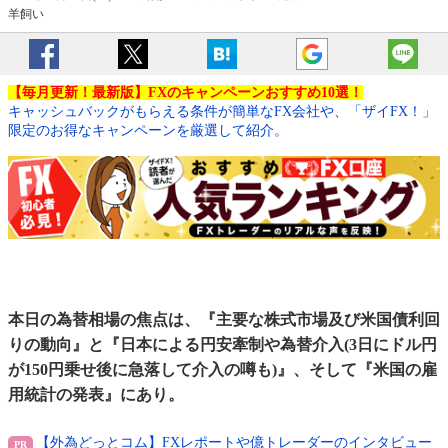
羊飼い
【毎月更新！最新版】FXのキャンペーンおすすめ10選！
キャッシュバックがもらえる条件が簡単なFX会社や、「ザイFX！」
限定のお得なキャンペーンを厳選して紹介。
本日の為替相場の焦点は、『主要な株式市場及び米国債利回
りの動向』と『日本による円安牽制や為替介入(3日にドル円
が150円乗せ後に急落して介入の噂も)』、そして『米国の雇
用統計の発表』にあり。
【外為どっとコム】FXレポートや億トレーダーのインタビュー