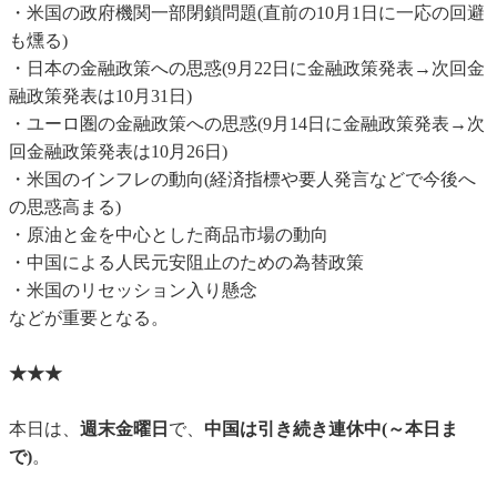
・米国の政府機関一部閉鎖問題(直前の10月1日に一応の回避
も燻る)
・日本の金融政策への思惑(9月22日に金融政策発表→次回金
融政策発表は10月31日)
・ユーロ圏の金融政策への思惑(9月14日に金融政策発表→次
回金融政策発表は10月26日)
・米国のインフレの動向(経済指標や要人発言などで今後へ
の思惑高まる)
・原油と金を中心とした商品市場の動向
・中国による人民元安阻止のための為替政策
・米国のリセッション入り懸念
などが重要となる。
★★★
本日は、
週末金曜日
で、
中国は引き続き連休中(～本日ま
で)
。