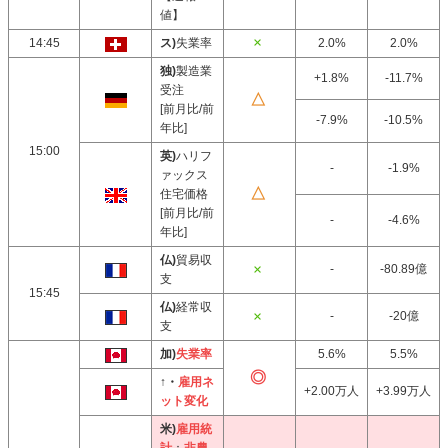
値】
14:45
ス)
失業率
2.0%
2.0%
独)
製造業
+1.8%
-11.7%
受注
[前月比/前
-7.9%
-10.5%
年比]
15:00
英)
ハリフ
-
-1.9%
ァックス
住宅価格
[前月比/前
-
-4.6%
年比]
仏)
貿易収
-
-80.89億
支
15:45
仏)
経常収
-
-20億
支
加)
失業率
5.6%
5.5%
↑・
雇用ネ
+2.00万人
+3.99万人
ット変化
米)
雇用統