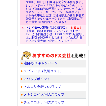
大100万5000円】口座開設完了で小林芳彦オリ
ジナルレポート「FXスキャルピングのコツ」
およびTradingView専用インジケーター「コバ
スキャインジ」当日プレゼント＆専用フォー
ムからの申込と合計1万通貨以上の新規取引で
5000円キャッシュバック！さらに取引量に応
じて最大100万円のチャンスも！
トレイダーズ証券「LIGHT FX」
ＮＥＷ！
【最大100万3000円キャッシュバック】ザイ
FX！から口座開設後、LIGHT FXで5万通貨以
上の取引で3000円がもらえる！さらに取引量
に応じて最大100万円のチャンスも！
注目のFXキャンペーン
スプレッド（取引コスト）
スワップポイント
トルコリラ/円のスワップ
メキシコペソ/円のスワップ
チェココルナ/円のスワップ