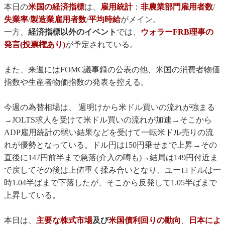
本日の
米国の経済指標
は、
雇用統計
：
非農業部門雇用者数
/
失業率
/
製造業雇用者数
/
平均時給
がメイン。
一方、
経済指標以外のイベント
では、
ウォラーFRB理事の
発言(投票権あり)
が予定されている。
また、来週にはFOMC議事録の公表の他、米国の消費者物価
指数や生産者物価指数の発表を控える。
今週の為替相場は、 週明けから米ドル買いの流れが強まる
→JOLTS求人を受けて米ドル買いの流れが加速→そこから
ADP雇用統計の弱い結果などを受けて一転米ドル売りの流
れが優勢となっている。ドル円は150円乗せまで上昇→その
直後に147円前半まで急落(介入の噂も)→結局は149円付近ま
で戻してその後は上値重く揉み合いとなり、ユーロドルは一
時1.04半ばまで下落したが、そこから反発して1.05半ばまで
上昇している。
本日は、
主要な株式市場
及び
米国債利回りの動向
、
日本によ