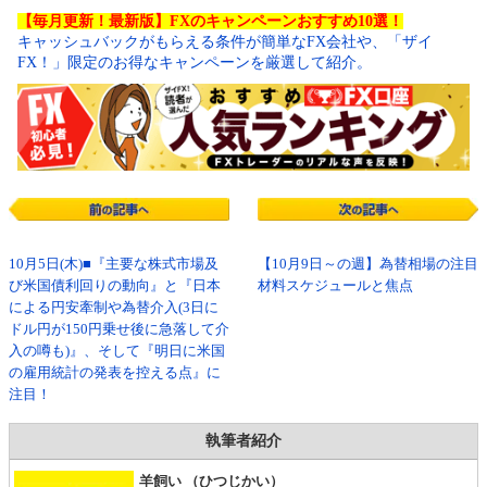
【毎月更新！最新版】FXのキャンペーンおすすめ10選！
キャッシュバックがもらえる条件が簡単なFX会社や、「ザイ
FX！」限定のお得なキャンペーンを厳選して紹介。
10月5日(木)■『主要な株式市場及
【10月9日～の週】為替相場の注目
び米国債利回りの動向』と『日本
材料スケジュールと焦点
による円安牽制や為替介入(3日に
ドル円が150円乗せ後に急落して介
入の噂も)』、そして『明日に米国
の雇用統計の発表を控える点』に
注目！
執筆者紹介
羊飼い （ひつじかい）