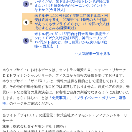
いそうだが、米ドル/円の円安トレンド継続は変
えない！9月日銀会合がターニングポイントと
なるか？(今井雅人)
米ドル/円は150円を試す展開に!? 米ドル高・円
安は終焉を迎え、2026年中に140円の大台打診
があってもサプライズではない！ 今回の介入は
成功するとみる(陳満咲杜)
米ドル/円の160～162円台は日米当局の防衛ライ
ンに！ GW介入時安値155円、神田シーリング
152円が下値めど、押し目買いから戻り売り戦
略へ(西原宏一)
>>人気記事一覧を見る
当ウェブサイトにおけるデータは、セントラル短資ＦＸ、クォンツ・リサーチ、
ＤＺＨフィナンシャルリサーチ、フィスコから情報の提供を受けております。
本ウェブサイト「ザイFX！」は、情報の提供を目的として運営しており、投
資、その他の行動を勧誘する目的では運営しておりません。通貨ペアの選択、売
買レートなど投資の最終決定は、お客様ご自身の判断でなさるようにお願いいた
します。さらに詳しいことは
「免責事項」
、
「プライバシー・ポリシー、著作
権」
のページをご確認ください。
当サイト「ザイFX！」の運営元：株式会社ダイヤモンド・フィナンシャル・リ
サーチ
株主：株式会社ダイヤモンド社（100％）
加入協会：一般社団法人日本暗号資産ビジネス協会（ＪＣＢＡ）