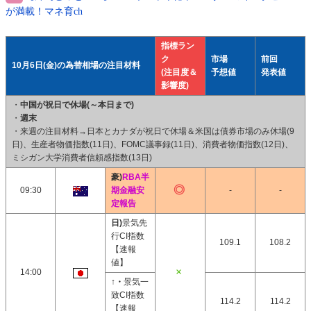
が満載！マネ育ch
指標ラン
ク
市場
前回
10月6日(金)の為替相場の注目材料
(注目度＆
予想値
発表値
影響度)
・
中国が祝日で休場(～本日まで)
・
週末
・来週の注目材料→日本とカナダが祝日で休場＆米国は債券市場のみ休場(9
日)、生産者物価指数(11日)、FOMC議事録(11日)、消費者物価指数(12日)、
ミシガン大学消費者信頼感指数(13日)
豪)
RBA半
09:30
期金融安
-
-
定報告
日)
景気先
行CI指数
109.1
108.2
【速報
値】
14:00
↑・
景気一
致CI指数
114.2
114.2
【速報