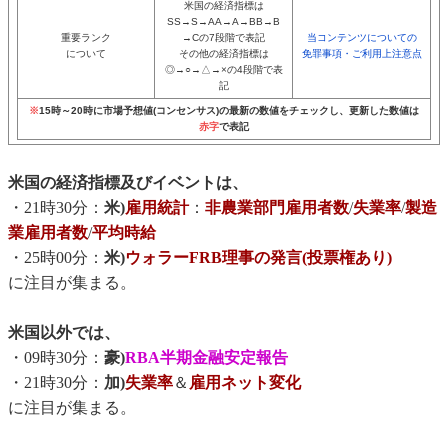
米国の経済指標は
SS→S→AA→A→BB→B
重要ランク
→Cの7段階で表記
当コンテンツについての
について
その他の経済指標は
免罪事項・ご利用上注意点
◎→○→△→×の4段階で表
記
※
15時～20時に市場予想値(コンセンサス)の最新の数値をチェックし、更新した数値は
赤字
で表記
米国の経済指標及びイベントは、
・21時30分：
米)
雇用統計
：
非農業部門雇用者数
/
失業率
/
製造
業雇用者数
/
平均時給
・25時00分：
米)
ウォラーFRB理事の発言(投票権あり)
に注目が集まる。
米国以外では、
・09時30分：
豪)
RBA半期金融安定報告
・21時30分：
加)
失業率
＆
雇用ネット変化
に注目が集まる。