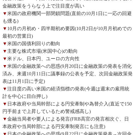
金融政策をうらなう上で注目度が高い
▼
米国の政府機関一部閉鎖問題(直前の10月1日に一応の回避
も燻る)
▼
10月の月初め・四半期初め要因(10月2日が10月月初めでの
最初の営業日)
▼
米国の国債利回りの動向
▼
主要な株式市場(米国中心)の動向
▼
米ドル、日本円、ユーロの方向性
▼
米国の金融政策への思惑(9月20日に金融政策の発表を消化
済み、来週10月11日に議事録の公表を予定、次回金融政策発
表は11月1日に予定)
▼
注目度の高い米国の経済指標の発表(今週は週末の雇用統
計を中心に目白押し)
▼
日本政府や当局幹部による円安牽制や為替介入(直近で150
円手前まで上昇しているため警戒感高し)
▼
金融当局者や要人による発言(FRB高官の発言相次ぐ、日
本政府や当局幹部による円安牽制発言にも注意)
▼
日本の金融政策への思惑(9月22日に金融政策発表→次回金