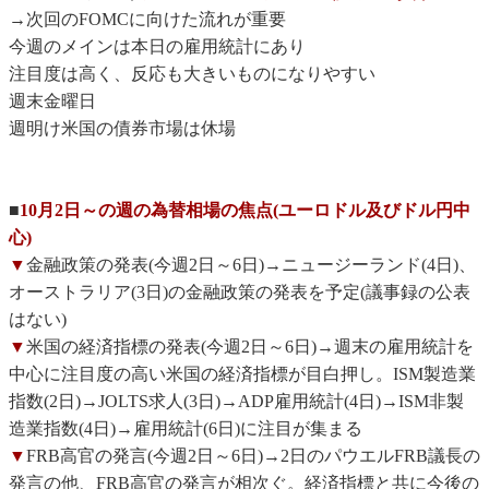
→次回のFOMCに向けた流れが重要
今週のメインは本日の雇用統計にあり
注目度は高く、反応も大きいものになりやすい
週末金曜日
週明け米国の債券市場は休場
■
10月2日～の週の為替相場の焦点(ユーロドル及びドル円中
心)
▼
金融政策の発表(今週2日～6日)→ニュージーランド(4日)、
オーストラリア(3日)の金融政策の発表を予定(議事録の公表
はない)
▼
米国の経済指標の発表(今週2日～6日)→週末の雇用統計を
中心に注目度の高い米国の経済指標が目白押し。ISM製造業
指数(2日)→JOLTS求人(3日)→ADP雇用統計(4日)→ISM非製
造業指数(4日)→雇用統計(6日)に注目が集まる
▼
FRB高官の発言(今週2日～6日)→2日のパウエルFRB議長の
発言の他、FRB高官の発言が相次ぐ。経済指標と共に今後の