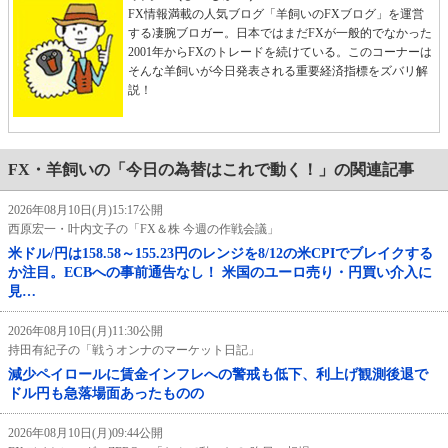
FX情報満載の人気ブログ「羊飼いのFXブログ」を運営
する凄腕ブロガー。日本ではまだFXが一般的でなかった
2001年からFXのトレードを続けている。このコーナーは
そんな羊飼いが今日発表される重要経済指標をズバリ解
説！
FX・羊飼いの「今日の為替はこれで動く！」の関連記事
2026年08月10日(月)15:17公開
西原宏一・叶内文子の「FX＆株 今週の作戦会議」
米ドル/円は158.58～155.23円のレンジを8/12の米CPIでブレイクする
か注目。ECBへの事前通告なし！ 米国のユーロ売り・円買い介入に
見…
2026年08月10日(月)11:30公開
持田有紀子の「戦うオンナのマーケット日記」
減少ペイロールに賃金インフレへの警戒も低下、利上げ観測後退で
ドル円も急落場面あったものの
2026年08月10日(月)09:44公開