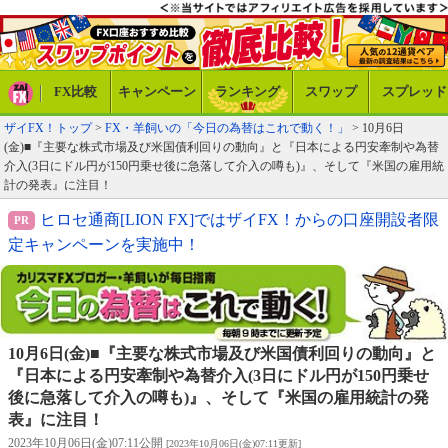
FX比較
キャンペーン
ランキング
スワップ
スプレッド
ザイFX！トップ
>
FX・羊飼いの「今日の為替はこれで動く！」
> 10月6日
(金)■『主要な株式市場及び米国債利回りの動向』と『日本による円安牽制や為替
介入(3日にドル円が150円乗せ後に急落して介入の噂も)』、そして『米国の雇用統
計の発表』に注目！
ヒロセ通商[LION FX]ではザイFX！からの口座開設者限
定キャンペーンを実施中！
10月6日(金)■『主要な株式市場及び米国債利回りの動向』と
『日本による円安牽制や為替介入(3日にドル円が150円乗せ
後に急落して介入の噂も)』、そして『米国の雇用統計の発
表』に注目！
2023年10月06日(金)07:11公開
[2023年10月06日(金)07:11更新]