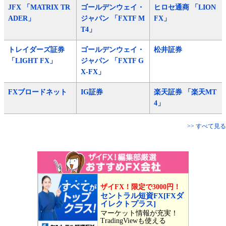
JFX 「MATRIX TR
ゴールデンウェイ・
ヒロセ通商 「LION
ADER」
ジャパン 「FXTF M
FX」
T4」
トレイダーズ証券
ゴールデンウェイ・
松井証券
「LIGHT FX」
ジャパン 「FXTF G
X-FX」
FXブロードネット
IG証券
楽天証券 「楽天MT
4」
>> すべて見る
ザイFX！限定で3000円！
セントラル短資FX[FXダ
イレクトプラス]
マーケット情報が充実！
TradingViewも使える