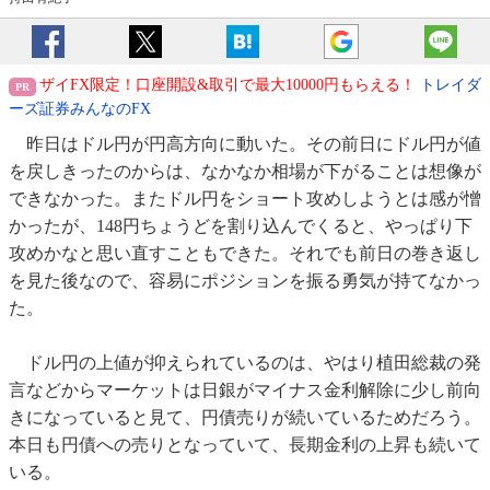
ザイFX限定！口座開設&取引で最大10000円もらえる！
トレイダ
ーズ証券みんなのFX
昨日はドル円が円高方向に動いた。その前日にドル円が値
を戻しきったのからは、なかなか相場が下がることは想像が
できなかった。またドル円をショート攻めしようとは感が憎
かったが、148円ちょうどを割り込んでくると、やっぱり下
攻めかなと思い直すこともできた。それでも前日の巻き返し
を見た後なので、容易にポジションを振る勇気が持てなかっ
た。
ドル円の上値が抑えられているのは、やはり植田総裁の発
言などからマーケットは日銀がマイナス金利解除に少し前向
きになっていると見て、円債売りが続いているためだろう。
本日も円債への売りとなっていて、長期金利の上昇も続いて
いる。