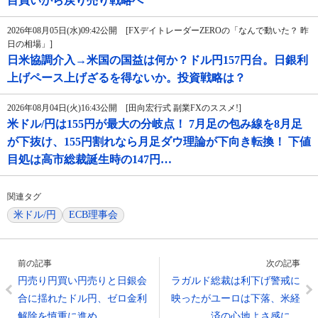
目買いから戻り売り戦略へ
2026年08月05日(水)09:42公開 [FXデイトレーダーZEROの「なんで動いた？ 昨
日の相場」]
日米協調介入→米国の国益は何か？ドル円157円台。日銀利
上げペース上げざるを得ないか。投資戦略は？
2026年08月04日(火)16:43公開 [田向宏行式 副業FXのススメ!]
米ドル/円は155円が最大の分岐点！ 7月足の包み線を8月足
が下抜け、155円割れなら月足ダウ理論が下向き転換！ 下値
目処は高市総裁誕生時の147円…
関連タグ
米ドル/円
ECB理事会
前の記事
次の記事
円売り円買い円売りと日銀会
ラガルド総裁は利下げ警戒に
合に揺れたドル円、ゼロ金利
映ったがユーロは下落、米経
解除を慎重に進め…
済の心地よさ感に…