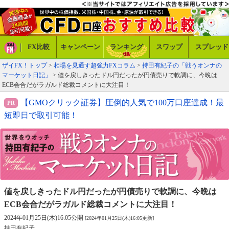
FX比較
キャンペーン
ランキング
スワップ
スプレッド
ザイFX！トップ
>
相場を見通す超強力FXコラム
>
持田有紀子の「戦うオンナの
マーケット日記」
> 値を戻しきったドル円だったが円債売りで軟調に、今晩は
ECB会合だがラガルド総裁コメントに大注目！
【GMOクリック証券】圧倒的人気で100万口座達成！最
短即日で取引可能！
値を戻しきったドル円だったが円債売りで軟調に、
今晩は
ECB会合だがラガルド総裁コメントに大注目！
2024年01月25日(木)16:05公開
[2024年01月25日(木)16:05更新]
持田有紀子