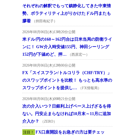
それぞれの解釈でもって鎮静化してきた中東情
勢、ボラティリティ上がりかけたドル円またも
膠着
（持田有紀子）
2026年08月06日(木)13時20分公開
米ドル/円の160～162円台は日米当局の防衛ライ
ンに！ GW介入時安値155円、神田シーリング
152円が下値めど、押…
（西原宏一）
2026年08月06日(木)12時00分公開
FX「スイスフラン/トルコリラ（CHF/TRY）」
のスワップポイントを比較！ もっとも高水準の
スワップポイントを提供し…
（FX情報局）
2026年08月06日(木)09時21分公開
次の介入いつ？日銀利上げペース上げざるを得
ない。円安止まらなければ10月末～11月に追加
介入か？
（ZERO）
FX口座開設をお急ぎの方は要チェッ
注目！