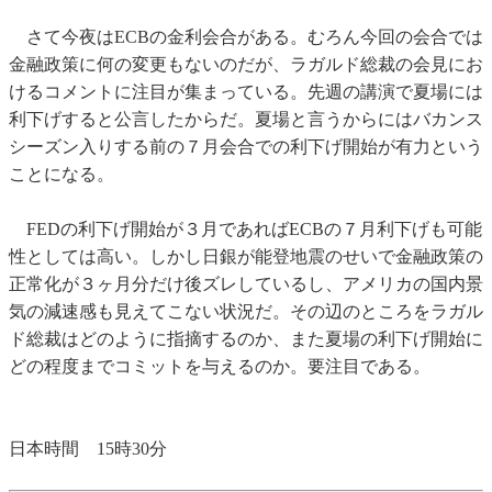
さて今夜はECBの金利会合がある。むろん今回の会合では
金融政策に何の変更もないのだが、ラガルド総裁の会見にお
けるコメントに注目が集まっている。先週の講演で夏場には
利下げすると公言したからだ。夏場と言うからにはバカンス
シーズン入りする前の７月会合での利下げ開始が有力という
ことになる。
FEDの利下げ開始が３月であればECBの７月利下げも可能
性としては高い。しかし日銀が能登地震のせいで金融政策の
正常化が３ヶ月分だけ後ズレしているし、アメリカの国内景
気の減速感も見えてこない状況だ。その辺のところをラガル
ド総裁はどのように指摘するのか、また夏場の利下げ開始に
どの程度までコミットを与えるのか。要注目である。
日本時間 15時30分