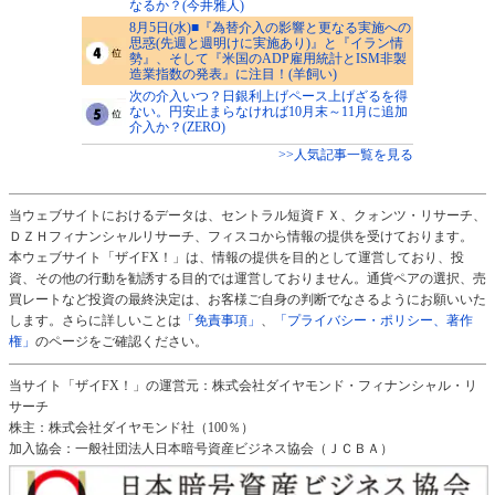
なるか？(今井雅人)
8月5日(水)■『為替介入の影響と更なる実施への
思惑(先週と週明けに実施あり)』と『イラン情
勢』、そして『米国のADP雇用統計とISM非製
造業指数の発表』に注目！(羊飼い)
次の介入いつ？日銀利上げペース上げざるを得
ない。円安止まらなければ10月末～11月に追加
介入か？(ZERO)
>>人気記事一覧を見る
当ウェブサイトにおけるデータは、セントラル短資ＦＸ、クォンツ・リサーチ、
ＤＺＨフィナンシャルリサーチ、フィスコから情報の提供を受けております。
本ウェブサイト「ザイFX！」は、情報の提供を目的として運営しており、投
資、その他の行動を勧誘する目的では運営しておりません。通貨ペアの選択、売
買レートなど投資の最終決定は、お客様ご自身の判断でなさるようにお願いいた
します。さらに詳しいことは
「免責事項」
、
「プライバシー・ポリシー、著作
権」
のページをご確認ください。
当サイト「ザイFX！」の運営元：株式会社ダイヤモンド・フィナンシャル・リ
サーチ
株主：株式会社ダイヤモンド社（100％）
加入協会：一般社団法人日本暗号資産ビジネス協会（ＪＣＢＡ）