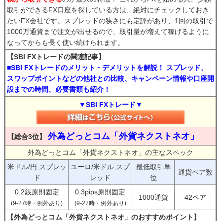
取引ができるFX口座を探している方は、絶対にチェックしておき
たいFX会社です。スプレッドの狭さにも定評があり、1回の取引で
1000万通貨まで注文が出せるので、取引量が増えて稼げるように
なってからも長く使い続けられます。
【SBI FXトレードの関連記事】
■SBI FXトレードのメリット・デメリットを解説！ スプレッド、
スワップポイントなどの他社との比較、キャンペーン情報や口座開
設までの時間、必要書類も紹介！
▼SBI FXトレード▼
外為どっとコム「外貨ネクストネオ」
【総合3位】
外為どっとコム「外貨ネクストネオ」の主なスペック
米ドル/円 スプレッ
ユーロ/米ドル スプ
最低取引単
通貨ペア数
ド
レッド
位
0.2銭原則固定
0.3pips原則固定
1000通貨
42ペア
(9-27時・例外あり)
(9-27時・例外あり)
【外為どっとコム「外貨ネクストネオ」のおすすめポイント】