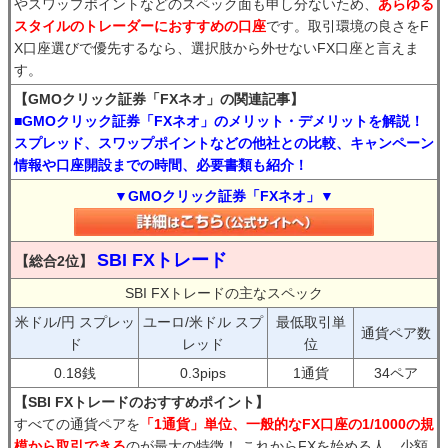
やスワップポイントなどのスペック面も申し分ないため、
あらゆる
スタイルのトレーダーにおすすめの口座
です。取引環境の良さをF
X口座選びで優先するなら、選択肢から外せないFX口座と言えま
す。
【GMOクリック証券「FXネオ」の関連記事】
■GMOクリック証券「FXネオ」のメリット・デメリットを解説！
スプレッド、スワップポイントなどの他社との比較、キャンペーン
情報や口座開設までの時間、必要書類も紹介！
▼GMOクリック証券「FXネオ」▼
SBI FXトレード
【総合2位】
SBI FXトレードの主なスペック
米ドル/円 スプレッ
ユーロ/米ドル スプ
最低取引単
通貨ペア数
ド
レッド
位
0.18銭
0.3pips
1通貨
34ペア
【SBI FXトレードのおすすめポイント】
すべての通貨ペアを
「1通貨」単位、一般的なFX口座の1/1000の規
模から取引できる
のが最大の特徴！ これからFXを始める人、少額