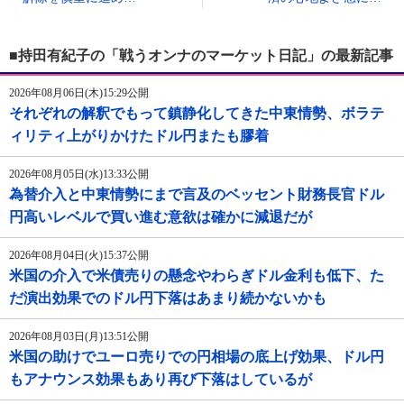
■持田有紀子の「戦うオンナのマーケット日記」の最新記事
2026年08月06日(木)15:29公開
それぞれの解釈でもって鎮静化してきた中東情勢、ボラテ
ィリティ上がりかけたドル円またも膠着
2026年08月05日(水)13:33公開
為替介入と中東情勢にまで言及のベッセント財務長官ドル
円高いレベルで買い進む意欲は確かに減退だが
2026年08月04日(火)15:37公開
米国の介入で米債売りの懸念やわらぎドル金利も低下、た
だ演出効果でのドル円下落はあまり続かないかも
2026年08月03日(月)13:51公開
米国の助けでユーロ売りでの円相場の底上げ効果、ドル円
もアナウンス効果もあり再び下落はしているが