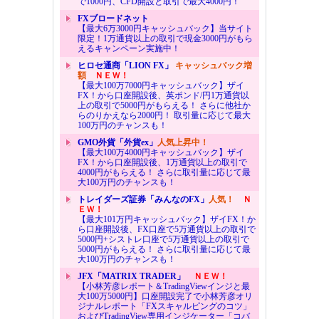
で1000円、CFD開設と取引で最大4000円！
FXブロードネット
【最大6万3000円キャッシュバック】当サイト
限定！1万通貨以上の取引で現金3000円がもら
えるキャンペーン実施中！
ヒロセ通商「LION FX」
キャッシュバック増
額
ＮＥＷ！
【最大100万7000円キャッシュバック】ザイ
FX！から口座開設後、英ポンド/円1万通貨以
上の取引で5000円がもらえる！ さらに他社か
らのりかえなら2000円！ 取引量に応じて最大
100万円のチャンスも！
GMO外貨「外貨ex」
人気上昇中！
【最大100万4000円キャッシュバック】ザイ
FX！から口座開設後、1万通貨以上の取引で
4000円がもらえる！ さらに取引量に応じて最
大100万円のチャンスも！
トレイダーズ証券「みんなのFX」
人気！
Ｎ
ＥＷ！
【最大101万円キャッシュバック】ザイFX！か
ら口座開設後、FX口座で5万通貨以上の取引で
5000円+シストレ口座で5万通貨以上の取引で
5000円がもらえる！ さらに取引量に応じて最
大100万円のチャンスも！
JFX「MATRIX TRADER」
ＮＥＷ！
【小林芳彦レポート＆TradingViewインジと最
大100万5000円】口座開設完了で小林芳彦オリ
ジナルレポート「FXスキャルピングのコツ」
およびTradingView専用インジケーター「コバ