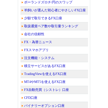
ポーランドズロチ/円のスワップ
羊飼いが選んだ初心者にやさしいFX口座
少額で取引できるFX口座
取扱通貨ペア数や取引量ランキング
会社の信頼性
FX・為替ニュース
FXスマホアプリ
注文機能・システム
積立サービスがあるFX口座
TradingViewを使えるFX口座
MT4やMT5を使えるFX口座
FX自動売買（シストレ）口座
CFD口座
バイナリーオプション口座