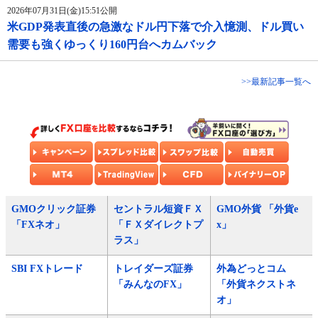
2026年07月31日(金)15:51公開
米GDP発表直後の急激なドル円下落で介入憶測、ドル買い
需要も強くゆっくり160円台へカムバック
>>最新記事一覧へ
GMOクリック証券
セントラル短資ＦＸ
GMO外貨 「外貨e
「FXネオ」
「ＦＸダイレクトプ
x」
ラス」
SBI FXトレード
トレイダーズ証券
外為どっとコム
「みんなのFX」
「外貨ネクストネ
オ」