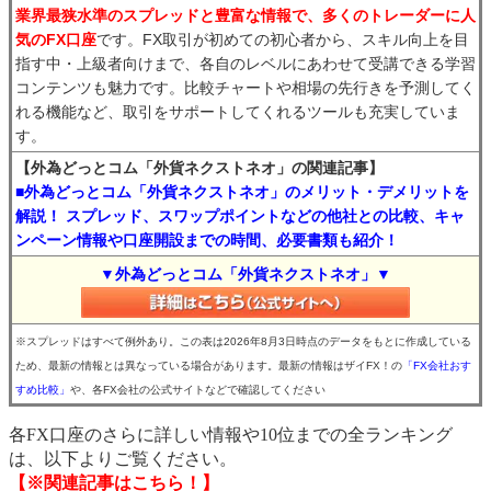
業界最狭水準のスプレッドと豊富な情報で、多くのトレーダーに人
気のFX口座
です。FX取引が初めての初心者から、スキル向上を目
指す中・上級者向けまで、各自のレベルにあわせて受講できる学習
コンテンツも魅力です。比較チャートや相場の先行きを予測してく
れる機能など、取引をサポートしてくれるツールも充実していま
す。
【外為どっとコム「外貨ネクストネオ」の関連記事】
■外為どっとコム「外貨ネクストネオ」のメリット・デメリットを
解説！ スプレッド、スワップポイントなどの他社との比較、キャ
ンペーン情報や口座開設までの時間、必要書類も紹介！
▼外為どっとコム「外貨ネクストネオ」▼
※スプレッドはすべて例外あり。この表は2026年8月3日時点のデータをもとに作成している
ため、最新の情報とは異なっている場合があります。最新の情報はザイFX！の
「FX会社おす
すめ比較」
や、各FX会社の公式サイトなどで確認してください
各FX口座のさらに詳しい情報や10位までの全ランキング
は、以下よりご覧ください。
【※関連記事はこちら！】