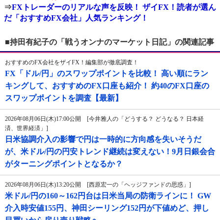
⇒
FXトレーダーのリアルな声を反映！ ザイFX！読者が選ん
だ「おすすめFX会社」人気ランキング！
■持田有紀子の「戦うオンナのマーケット日記」の関連記事
おすすめのFX会社をザイFX！編集部が徹底調査！
FX「ドル/円」のスワップポイントを比較！ 高い順にラン
キングして、おすすめのFX口座も紹介！ 約40のFX口座の
スワップポイントを調査【最新】
2026年08月06日(木)17:00公開 [今井雅人の「どうする？ どうなる？ 日本経
済、世界経済」]
日米協調介入の影響で円は一時的に方向感を失いそうだ
が、米ドル/円の円安トレンド継続は変えない！9月日銀会合
がターニングポイントとなるか？
2026年08月06日(木)13:20公開 [西原宏一の「ヘッジファンドの思惑」]
米ドル/円の160～162円台は日米当局の防衛ラインに！ GW
介入時安値155円、神田シーリング152円が下値めど、押し