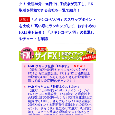
ク！ 最短30分～当日中に手続きが完了し、FX
取引を開始できる会社を一覧で紹介！
「メキシコペソ/円」のスワップポイント
人気！
を比較！ 高い順にランキングして、おすすめの
FX口座も紹介！ 「メキシコペソ/円」の見通し
やチャートも確認
GMOクリック証券「FXネオ」
ＮＥＷ！
【最大100万4000円キャッシュバック】ザイ
FX！から口座開設後、FXネオで1万通貨以上
の取引で4000円がもらえる！ さらに取引量に
応じて最大100万円のチャンスも！
外為どっとコム「外貨ネクストネオ」
【最大101万2000円＋1200FXポイント】ザイ
FX！から口座開設後、FX口座で1万通貨以上
の取引1回で5000円+らくらくFX積立1回以上定
期買付で3000円。さらにらくらくFX積立開設
200FXポイント＆定期買付1回以上で1000FXポ
イント。さらに取引量に応じて最大100万円に
加え、スクール受講と理解度テスト合格など