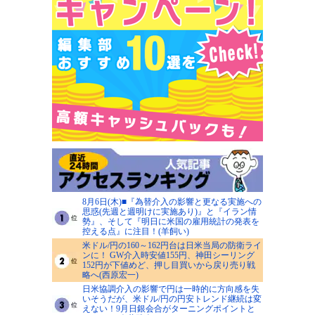
8月6日(木)■『為替介入の影響と更なる実施への
思惑(先週と週明けに実施あり)』と『イラン情
勢』、そして『明日に米国の雇用統計の発表を
控える点』に注目！(羊飼い)
米ドル/円の160～162円台は日米当局の防衛ライ
ンに！ GW介入時安値155円、神田シーリング
152円が下値めど、押し目買いから戻り売り戦
略へ(西原宏一)
日米協調介入の影響で円は一時的に方向感を失
いそうだが、米ドル/円の円安トレンド継続は変
えない！9月日銀会合がターニングポイントと