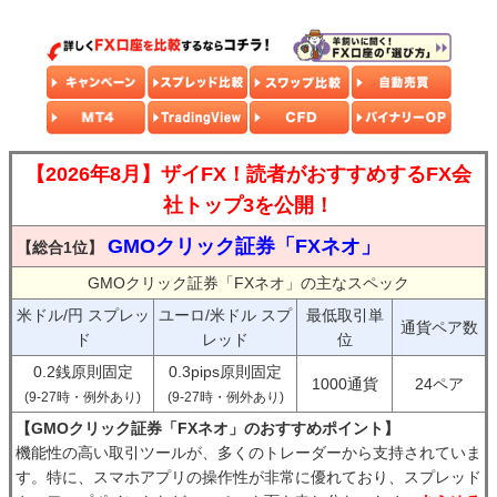
【2026年8月】ザイFX！読者がおすすめするFX会
社トップ3を公開！
GMOクリック証券「FXネオ」
【総合1位】
GMOクリック証券「FXネオ」の主なスペック
米ドル/円 スプレッ
ユーロ/米ドル スプ
最低取引単
通貨ペア数
ド
レッド
位
0.2銭原則固定
0.3pips原則固定
1000通貨
24ペア
(9-27時・例外あり)
(9-27時・例外あり)
【GMOクリック証券「FXネオ」のおすすめポイント】
機能性の高い取引ツールが、多くのトレーダーから支持されていま
す。特に、スマホアプリの操作性が非常に優れており、スプレッド