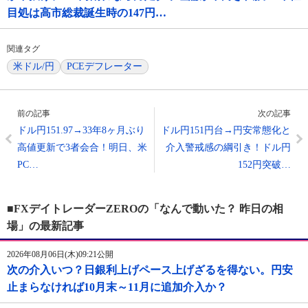
目処は高市総裁誕生時の147円…
関連タグ
米ドル/円
PCEデフレーター
前の記事
次の記事
ドル円151.97→33年8ヶ月ぶり
ドル円151円台→円安常態化と
高値更新で3者会合！明日、米
介入警戒感の綱引き！ドル円
PC…
152円突破…
■FXデイトレーダーZEROの「なんで動いた？ 昨日の相
場」の最新記事
2026年08月06日(木)09:21公開
次の介入いつ？日銀利上げペース上げざるを得ない。円安
止まらなければ10月末～11月に追加介入か？