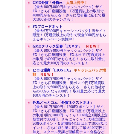
GMO外貨「外貨ex」
人気上昇中！
【最大100万4000円キャッシュバック】ザイ
FX！から口座開設後、1万通貨以上の取引で
4000円がもらえる！ さらに取引量に応じて最
大100万円のチャンスも！
FXブロードネット
【最大6万3000円キャッシュバック】当サイト
限定！1万通貨以上の取引で現金3000円がもら
えるキャンペーン実施中！
GMOクリック証券「FXネオ」
ＮＥＷ！
【最大100万4000円キャッシュバック】ザイ
FX！から口座開設後、FXネオで1万通貨以上
の取引で4000円がもらえる！ さらに取引量に
応じて最大100万円のチャンスも！
ヒロセ通商「LION FX」
キャッシュバック増
額
ＮＥＷ！
【最大100万7000円キャッシュバック】ザイ
FX！から口座開設後、英ポンド/円1万通貨以
上の取引で5000円がもらえる！ さらに他社か
らのりかえなら2000円！ 取引量に応じて最大
100万円のチャンスも！
外為どっとコム「外貨ネクストネオ」
【最大101万2000円＋1200FXポイント】ザイ
FX！から口座開設後、FX口座で1万通貨以上
の取引1回で5000円+らくらくFX積立1回以上定
期買付で3000円。さらにらくらくFX積立開設
200FXポイント＆定期買付1回以上で1000FXポ
イント。さらに取引量に応じて最大100万円に
加え、スクール受講と理解度テスト合格など