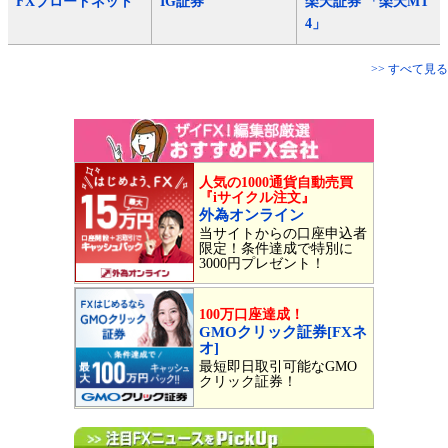
FXブロードネット
IG証券
楽天証券 「楽天MT
4」
>> すべて見る
人気の1000通貨自動売買
『iサイクル注文』
外為オンライン
当サイトからの口座申込者
限定！条件達成で特別に
3000円プレゼント！
100万口座達成！
GMOクリック証券[FXネ
オ]
最短即日取引可能なGMO
クリック証券！