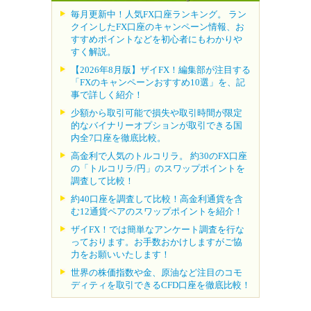
毎月更新中！人気FX口座ランキング。 ラン
クインしたFX口座のキャンペーン情報、お
すすめポイントなどを初心者にもわかりや
すく解説。
【2026年8月版】ザイFX！編集部が注目する
「FXのキャンペーンおすすめ10選」を、記
事で詳しく紹介！
少額から取引可能で損失や取引時間が限定
的なバイナリーオプションが取引できる国
内全7口座を徹底比較。
高金利で人気のトルコリラ。 約30のFX口座
の「トルコリラ/円」のスワップポイントを
調査して比較！
約40口座を調査して比較！高金利通貨を含
む12通貨ペアのスワップポイントを紹介！
ザイFX！では簡単なアンケート調査を行な
っております。お手数おかけしますがご協
力をお願いいたします！
世界の株価指数や金、原油など注目のコモ
ディティを取引できるCFD口座を徹底比較！