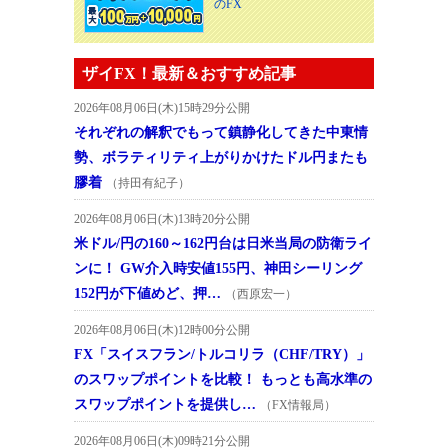
のFX
ザイFX！最新＆おすすめ記事
2026年08月06日(木)15時29分公開
それぞれの解釈でもって鎮静化してきた中東情
勢、ボラティリティ上がりかけたドル円またも
膠着
（持田有紀子）
2026年08月06日(木)13時20分公開
米ドル/円の160～162円台は日米当局の防衛ライ
ンに！ GW介入時安値155円、神田シーリング
152円が下値めど、押…
（西原宏一）
2026年08月06日(木)12時00分公開
FX「スイスフラン/トルコリラ（CHF/TRY）」
のスワップポイントを比較！ もっとも高水準の
スワップポイントを提供し…
（FX情報局）
2026年08月06日(木)09時21分公開