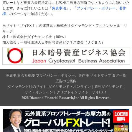
買レートなど投資の最終決定は、お客様ご自身の判断でなさるようにお願いいた
します。さらに詳しいことは
「免責事項」
、
「プライバシー・ポリシー、著作
権」
のページをご確認ください。
当サイト「ザイFX！」の運営元：株式会社ダイヤモンド・フィナンシャル・リ
サーチ
株主：株式会社ダイヤモンド社（100％）
加入協会：一般社団法人日本暗号資産ビジネス協会（ＪＣＢＡ）
免責事項
会社概要
プライバシー・ポリシー、著作権
サイトマップ
タグ一覧
広告のご案内
ダイヤモンド社のサイト
ダイヤモンド・オンライン
|
週刊ダイヤモンド
|
ザイ・オンライン
|
クリプトインサイト
|
ザイFX！
2026 Diamond Financial Research,Inc All Rights Reserved.