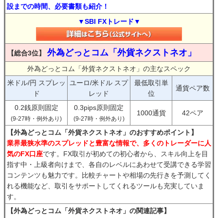
設までの時間、必要書類も紹介！
▼SBI FXトレード▼
外為どっとコム「外貨ネクストネオ」
【総合3位】
外為どっとコム「外貨ネクストネオ」の主なスペック
米ドル/円 スプレッ
ユーロ/米ドル スプ
最低取引単
通貨ペア数
ド
レッド
位
0.2銭原則固定
0.3pips原則固定
1000通貨
42ペア
(9-27時・例外あり)
(9-27時・例外あり)
【外為どっとコム「外貨ネクストネオ」のおすすめポイント】
業界最狭水準のスプレッドと豊富な情報で、多くのトレーダーに人
気のFX口座
です。FX取引が初めての初心者から、スキル向上を目
指す中・上級者向けまで、各自のレベルにあわせて受講できる学習
コンテンツも魅力です。比較チャートや相場の先行きを予測してく
れる機能など、取引をサポートしてくれるツールも充実していま
す。
【外為どっとコム「外貨ネクストネオ」の関連記事】