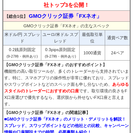
社トップ3を公開！
GMOクリック証券「FXネオ」
【総合1位】
GMOクリック証券「FXネオ」の主なスペック
米ドル/円 スプレッ
ユーロ/米ドル スプ
最低取引単
通貨ペア数
ド
レッド
位
0.2銭原則固定
0.3pips原則固定
1000通貨
24ペア
(9-27時・例外あり)
(9-27時・例外あり)
【GMOクリック証券「FXネオ」のおすすめポイント】
機能性の高い取引ツールが、多くのトレーダーから支持されていま
す。特に、スマホアプリの操作性が非常に優れており、スプレッド
やスワップポイントなどのスペック面も申し分ないため、
あらゆる
スタイルのトレーダーにおすすめの口座
です。取引環境の良さをF
X口座選びで優先するなら、選択肢から外せないFX口座と言えま
す。
【GMOクリック証券「FXネオ」の関連記事】
■GMOクリック証券「FXネオ」のメリット・デメリットを解説！
スプレッド、スワップポイントなどの他社との比較、キャンペーン
情報や口座開設までの時間、必要書類も紹介！