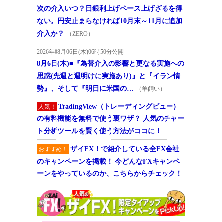
次の介入いつ？日銀利上げペース上げざるを得
ない。円安止まらなければ10月末～11月に追加
介入か？
（ZERO）
2026年08月06日(木)06時50分公開
8月6日(木)■『為替介入の影響と更なる実施への
思惑(先週と週明けに実施あり)』と『イラン情
勢』、そして『明日に米国の…
（羊飼い）
TradingView（トレーディングビュー）
人気！
の有料機能を無料で使う裏ワザ？ 人気のチャー
ト分析ツールを賢く使う方法がココに！
ザイFX！で紹介している全FX会社
おすすめ！
のキャンペーンを掲載！ 今どんなFXキャンペ
ーンをやっているのか、こちらからチェック！