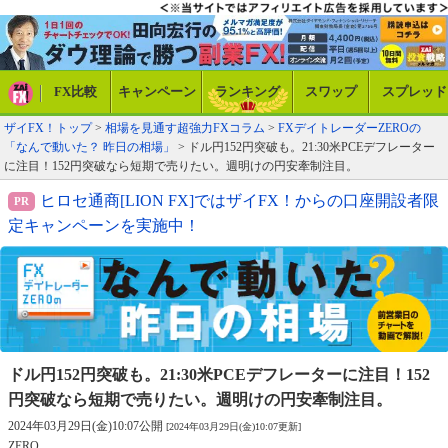
FX比較
キャンペーン
ランキング
スワップ
スプレッド
ザイFX！トップ
>
相場を見通す超強力FXコラム
>
FXデイトレーダーZEROの
「なんで動いた？ 昨日の相場」
> ドル円152円突破も。21:30米PCEデフレーター
に注目！152円突破なら短期で売りたい。週明けの円安牽制注目。
ヒロセ通商[LION FX]ではザイFX！からの口座開設者限
定キャンペーンを実施中！
ドル円152円突破も。21:30米PCEデフレーターに注目！
152
円突破なら短期で売りたい。週明けの円安牽制注目。
2024年03月29日(金)10:07公開
[2024年03月29日(金)10:07更新]
ZERO