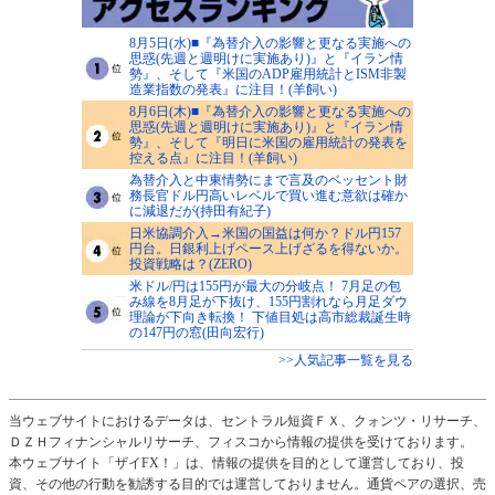
8月5日(水)■『為替介入の影響と更なる実施への
思惑(先週と週明けに実施あり)』と『イラン情
勢』、そして『米国のADP雇用統計とISM非製
造業指数の発表』に注目！(羊飼い)
8月6日(木)■『為替介入の影響と更なる実施への
思惑(先週と週明けに実施あり)』と『イラン情
勢』、そして『明日に米国の雇用統計の発表を
控える点』に注目！(羊飼い)
為替介入と中東情勢にまで言及のベッセント財
務長官ドル円高いレベルで買い進む意欲は確か
に減退だが(持田有紀子)
日米協調介入→米国の国益は何か？ドル円157
円台。日銀利上げペース上げざるを得ないか。
投資戦略は？(ZERO)
米ドル/円は155円が最大の分岐点！ 7月足の包
み線を8月足が下抜け、155円割れなら月足ダウ
理論が下向き転換！ 下値目処は高市総裁誕生時
の147円の窓(田向宏行)
>>人気記事一覧を見る
当ウェブサイトにおけるデータは、セントラル短資ＦＸ、クォンツ・リサーチ、
ＤＺＨフィナンシャルリサーチ、フィスコから情報の提供を受けております。
本ウェブサイト「ザイFX！」は、情報の提供を目的として運営しており、投
資、その他の行動を勧誘する目的では運営しておりません。通貨ペアの選択、売