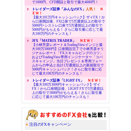
で1000円、CFD開設と取引で最大4000円！
トレイダーズ証券「みんなのFX」
人気！
Ｎ
ＥＷ！
【最大101万円キャッシュバック】ザイFX！か
ら口座開設後、FX口座で5万通貨以上の取引で
5000円+シストレ口座で5万通貨以上の取引で
5000円がもらえる！ さらに取引量に応じて最
大100万円のチャンスも！
JFX「MATRIX TRADER」
ＮＥＷ！
【小林芳彦レポート＆TradingViewインジと最
大100万5000円】口座開設完了で小林芳彦オリ
ジナルレポート「FXスキャルピングのコツ」
およびTradingView専用インジケーター「コバ
スキャインジ」当日プレゼント＆専用フォー
ムからの申込と合計1万通貨以上の新規取引で
5000円キャッシュバック！さらに取引量に応
じて最大100万円のチャンスも！
トレイダーズ証券「LIGHT FX」
ＮＥＷ！
【最大100万3000円キャッシュバック】ザイ
FX！から口座開設後、LIGHT FXで5万通貨以
上の取引で3000円がもらえる！さらに取引量
に応じて最大100万円のチャンスも！
注目のFXキャンペーン