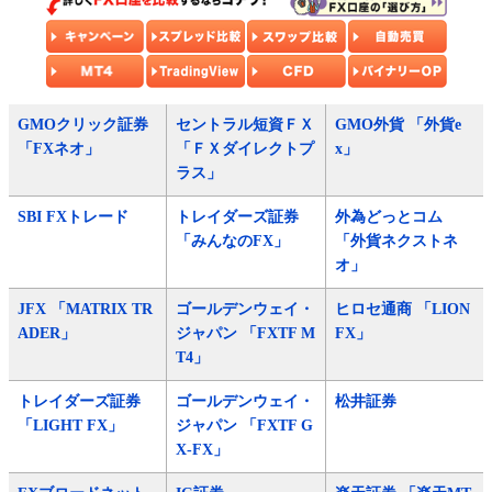
GMOクリック証券
セントラル短資ＦＸ
GMO外貨 「外貨e
「FXネオ」
「ＦＸダイレクトプ
x」
ラス」
SBI FXトレード
トレイダーズ証券
外為どっとコム
「みんなのFX」
「外貨ネクストネ
オ」
JFX 「MATRIX TR
ゴールデンウェイ・
ヒロセ通商 「LION
ADER」
ジャパン 「FXTF M
FX」
T4」
トレイダーズ証券
ゴールデンウェイ・
松井証券
「LIGHT FX」
ジャパン 「FXTF G
X-FX」