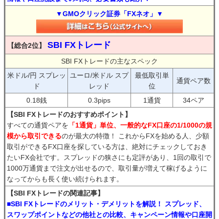
▼GMOクリック証券「FXネオ」▼
SBI FXトレード
【総合2位】
SBI FXトレードの主なスペック
米ドル/円 スプレッ
ユーロ/米ドル スプ
最低取引単
通貨ペア数
ド
レッド
位
0.18銭
0.3pips
1通貨
34ペア
【SBI FXトレードのおすすめポイント】
すべての通貨ペアを
「1通貨」単位、一般的なFX口座の1/1000の規
模から取引できる
のが最大の特徴！ これからFXを始める人、少額
取引ができるFX口座を探している方は、絶対にチェックしておき
たいFX会社です。スプレッドの狭さにも定評があり、1回の取引で
1000万通貨まで注文が出せるので、取引量が増えて稼げるように
なってからも長く使い続けられます。
【SBI FXトレードの関連記事】
■SBI FXトレードのメリット・デメリットを解説！ スプレッド、
スワップポイントなどの他社との比較、キャンペーン情報や口座開