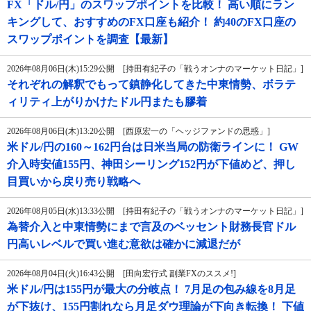
FX「ドル/円」のスワップポイントを比較！ 高い順にラン
キングして、おすすめのFX口座も紹介！ 約40のFX口座の
スワップポイントを調査【最新】
2026年08月06日(木)15:29公開 [持田有紀子の「戦うオンナのマーケット日記」]
それぞれの解釈でもって鎮静化してきた中東情勢、ボラテ
ィリティ上がりかけたドル円またも膠着
2026年08月06日(木)13:20公開 [西原宏一の「ヘッジファンドの思惑」]
米ドル/円の160～162円台は日米当局の防衛ラインに！ GW
介入時安値155円、神田シーリング152円が下値めど、押し
目買いから戻り売り戦略へ
2026年08月05日(水)13:33公開 [持田有紀子の「戦うオンナのマーケット日記」]
為替介入と中東情勢にまで言及のベッセント財務長官ドル
円高いレベルで買い進む意欲は確かに減退だが
2026年08月04日(火)16:43公開 [田向宏行式 副業FXのススメ!]
米ドル/円は155円が最大の分岐点！ 7月足の包み線を8月足
が下抜け、155円割れなら月足ダウ理論が下向き転換！ 下値