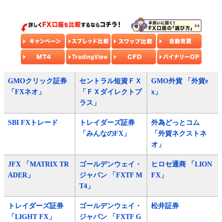
GMOクリック証券
セントラル短資ＦＸ
GMO外貨 「外貨e
「FXネオ」
「ＦＸダイレクトプ
x」
ラス」
SBI FXトレード
トレイダーズ証券
外為どっとコム
「みんなのFX」
「外貨ネクストネ
オ」
JFX 「MATRIX TR
ゴールデンウェイ・
ヒロセ通商 「LION
ADER」
ジャパン 「FXTF M
FX」
T4」
トレイダーズ証券
ゴールデンウェイ・
松井証券
「LIGHT FX」
ジャパン 「FXTF G