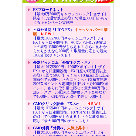
FXブロードネット
【最大6万3000円キャッシュバック】当サイト
限定！1万通貨以上の取引で現金3000円がもら
えるキャンペーン実施中！
ヒロセ通商「LION FX」
キャッシュバック増
額
ＮＥＷ！
【最大100万7000円キャッシュバック】ザイ
FX！から口座開設後、英ポンド/円1万通貨以
上の取引で5000円がもらえる！ さらに他社か
らのりかえなら2000円！ 取引量に応じて最大
100万円のチャンスも！
外為どっとコム「外貨ネクストネオ」
【最大101万2000円＋1200FXポイント】ザイ
FX！から口座開設後、FX口座で1万通貨以上
の取引1回で5000円+らくらくFX積立1回以上定
期買付で3000円。さらにらくらくFX積立開設
200FXポイント＆定期買付1回以上で1000FXポ
イント。さらに取引量に応じて最大100万円に
加え、スクール受講と理解度テスト合格など
で1000円、CFD開設と取引で最大4000円！
GMOクリック証券「FXネオ」
ＮＥＷ！
【最大100万4000円キャッシュバック】ザイ
FX！から口座開設後、FXネオで1万通貨以上
の取引で4000円がもらえる！ さらに取引量に
応じて最大100万円のチャンスも！
GMO外貨「外貨ex」
人気上昇中！
【最大100万4000円キャッシュバック】ザイ