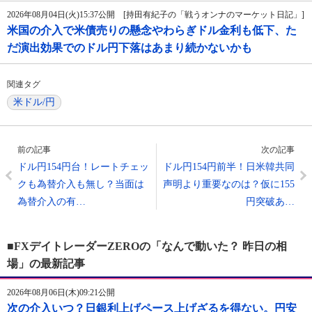
2026年08月04日(火)15:37公開 [持田有紀子の「戦うオンナのマーケット日記」]
米国の介入で米債売りの懸念やわらぎドル金利も低下、た
だ演出効果でのドル円下落はあまり続かないかも
関連タグ
米ドル/円
前の記事
次の記事
ドル円154円台！レートチェッ
ドル円154円前半！日米韓共同
クも為替介入も無し？当面は
声明より重要なのは？仮に155
為替介入の有…
円突破あ…
■FXデイトレーダーZEROの「なんで動いた？ 昨日の相
場」の最新記事
2026年08月06日(木)09:21公開
次の介入いつ？日銀利上げペース上げざるを得ない。円安