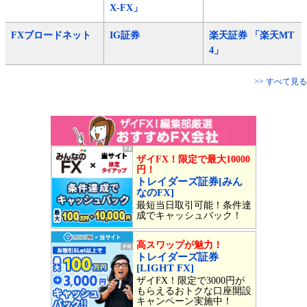
X-FX」
FXブロードネット
IG証券
楽天証券 「楽天MT
4」
>> すべて見る
ザイFX！限定で最大10000
円！
トレイダーズ証券[みん
なのFX]
最短当日取引可能！条件達
成でキャッシュバック！
高スワップが魅力！
トレイダーズ証券
[LIGHT FX]
ザイFX！限定で3000円が
もらえるおトクな口座開設
キャンペーン実施中！