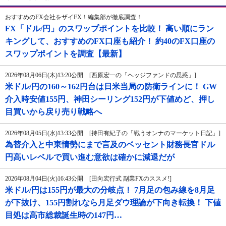
おすすめのFX会社をザイFX！編集部が徹底調査！
FX「ドル/円」のスワップポイントを比較！ 高い順にラン
キングして、おすすめのFX口座も紹介！ 約40のFX口座の
スワップポイントを調査【最新】
2026年08月06日(木)13:20公開 [西原宏一の「ヘッジファンドの思惑」]
米ドル/円の160～162円台は日米当局の防衛ラインに！ GW
介入時安値155円、神田シーリング152円が下値めど、押し
目買いから戻り売り戦略へ
2026年08月05日(水)13:33公開 [持田有紀子の「戦うオンナのマーケット日記」]
為替介入と中東情勢にまで言及のベッセント財務長官ドル
円高いレベルで買い進む意欲は確かに減退だが
2026年08月04日(火)16:43公開 [田向宏行式 副業FXのススメ!]
米ドル/円は155円が最大の分岐点！ 7月足の包み線を8月足
が下抜け、155円割れなら月足ダウ理論が下向き転換！ 下値
目処は高市総裁誕生時の147円…