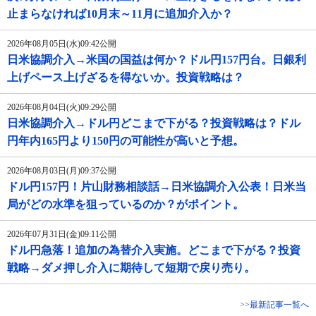
止まらなければ10月末～11月に追加介入か？
2026年08月05日(水)09:42公開
日米協調介入→米国の国益は何か？ドル円157円台。日銀利
上げペース上げざるを得ないか。投資戦略は？
2026年08月04日(火)09:29公開
日米協調介入→ドル円どこまで下がる？投資戦略は？ドル
円年内165円より150円の可能性が高いと予想。
2026年08月03日(月)09:37公開
ドル円157円！片山財務相談話→日米協調介入公表！日米当
局がどの水準を狙っているのか？がポイント。
2026年07月31日(金)09:11公開
ドル円急落！追加の為替介入実施。どこまで下がる？投資
戦略→ダメ押し介入に期待して短期で戻り売り。
>>最新記事一覧へ