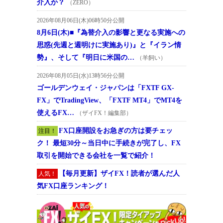
介入か？
（ZERO）
2026年08月06日(木)06時50分公開
8月6日(木)■『為替介入の影響と更なる実施への
思惑(先週と週明けに実施あり)』と『イラン情
勢』、そして『明日に米国の…
（羊飼い）
2026年08月05日(水)13時56分公開
ゴールデンウェイ・ジャパンは「FXTF GX-
FX」でTradingView、「FXTF MT4」でMT4を
使えるFX…
（ザイFX！編集部）
FX口座開設をお急ぎの方は要チェッ
注目！
ク！ 最短30分～当日中に手続きが完了し、FX
取引を開始できる会社を一覧で紹介！
【毎月更新】ザイFX！読者が選んだ人
人気！
気FX口座ランキング！