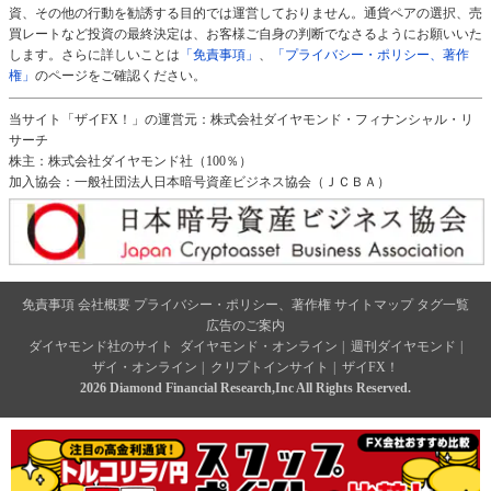
資、その他の行動を勧誘する目的では運営しておりません。通貨ペアの選択、売
買レートなど投資の最終決定は、お客様ご自身の判断でなさるようにお願いいた
します。さらに詳しいことは
「免責事項」
、
「プライバシー・ポリシー、著作
権」
のページをご確認ください。
当サイト「ザイFX！」の運営元：株式会社ダイヤモンド・フィナンシャル・リ
サーチ
株主：株式会社ダイヤモンド社（100％）
加入協会：一般社団法人日本暗号資産ビジネス協会（ＪＣＢＡ）
免責事項
会社概要
プライバシー・ポリシー、著作権
サイトマップ
タグ一覧
広告のご案内
ダイヤモンド社のサイト
ダイヤモンド・オンライン
|
週刊ダイヤモンド
|
ザイ・オンライン
|
クリプトインサイト
|
ザイFX！
2026 Diamond Financial Research,Inc All Rights Reserved.