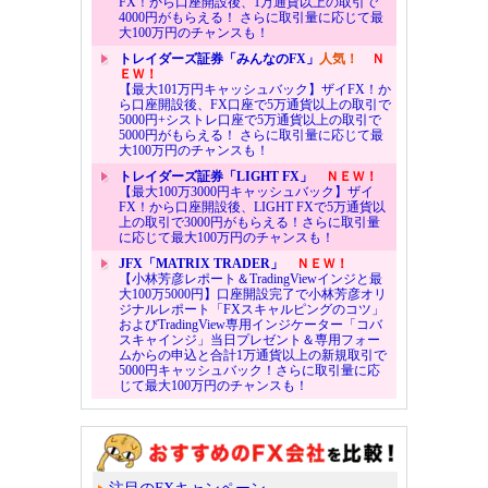
FX！から口座開設後、1万通貨以上の取引で
4000円がもらえる！ さらに取引量に応じて最
大100万円のチャンスも！
トレイダーズ証券「みんなのFX」
人気！
Ｎ
ＥＷ！
【最大101万円キャッシュバック】ザイFX！か
ら口座開設後、FX口座で5万通貨以上の取引で
5000円+シストレ口座で5万通貨以上の取引で
5000円がもらえる！ さらに取引量に応じて最
大100万円のチャンスも！
トレイダーズ証券「LIGHT FX」
ＮＥＷ！
【最大100万3000円キャッシュバック】ザイ
FX！から口座開設後、LIGHT FXで5万通貨以
上の取引で3000円がもらえる！さらに取引量
に応じて最大100万円のチャンスも！
JFX「MATRIX TRADER」
ＮＥＷ！
【小林芳彦レポート＆TradingViewインジと最
大100万5000円】口座開設完了で小林芳彦オリ
ジナルレポート「FXスキャルピングのコツ」
およびTradingView専用インジケーター「コバ
スキャインジ」当日プレゼント＆専用フォー
ムからの申込と合計1万通貨以上の新規取引で
5000円キャッシュバック！さらに取引量に応
じて最大100万円のチャンスも！