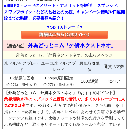
■SBI FXトレードのメリット・デメリットを解説！ スプレッド、
スワップポイントなどの他社との比較、キャンペーン情報や口座開
設までの時間、必要書類も紹介！
▼SBI FXトレード▼
外為どっとコム「外貨ネクストネオ」
【総合3位】
外為どっとコム「外貨ネクストネオ」の主なスペック
米ドル/円 スプレッ
ユーロ/米ドル スプ
最低取引単
通貨ペア数
ド
レッド
位
0.2銭原則固定
0.3pips原則固定
1000通貨
42ペア
(9-27時・例外あり)
(9-27時・例外あり)
【外為どっとコム「外貨ネクストネオ」のおすすめポイント】
業界最狭水準のスプレッドと豊富な情報で、多くのトレーダーに人
気のFX口座
です。FX取引が初めての初心者から、スキル向上を目
指す中・上級者向けまで、各自のレベルにあわせて受講できる学習
コンテンツも魅力です。比較チャートや相場の先行きを予測してく
れる機能など、取引をサポートしてくれるツールも充実していま