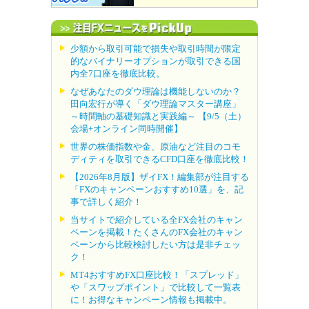
少額から取引可能で損失や取引時間が限定
的なバイナリーオプションが取引できる国
内全7口座を徹底比較。
なぜあなたのダウ理論は機能しないのか？
田向宏行が導く「ダウ理論マスター講座」
～時間軸の基礎知識と実践編～ 【9/5（土）
会場+オンライン同時開催】
世界の株価指数や金、原油など注目のコモ
ディティを取引できるCFD口座を徹底比較！
【2026年8月版】ザイFX！編集部が注目する
「FXのキャンペーンおすすめ10選」を、記
事で詳しく紹介！
当サイトで紹介している全FX会社のキャン
ペーンを掲載！たくさんのFX会社のキャン
ペーンから比較検討したい方は是非チェッ
ク！
MT4おすすめFX口座比較！「スプレッド」
や「スワップポイント」で比較して一覧表
に！お得なキャンペーン情報も掲載中。