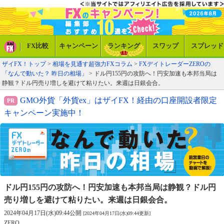
FX比較
キャンペーン
ランキング
スワップ
スプレッド
ザイFX！トップ
>
相場を見通す超強力FXコラム
>
FXデイトレーダーZEROの
「なんで動いた？ 昨日の相場」
> ドル円155円の攻防へ！円安加速も本邦当局は
静観？ドル円売り増しを避けて粘りたい。来週は日銀会合。
GMO外貨「外貨ex」はザイFX！経由の口座開設者限定
キャンペーン実施中！
ドル円155円の攻防へ！円安加速も本邦当局は静観？
ドル円
売り増しを避けて粘りたい。来週は日銀会合。
2024年04月17日(水)09:44公開
[2024年04月17日(水)09:44更新]
ZERO