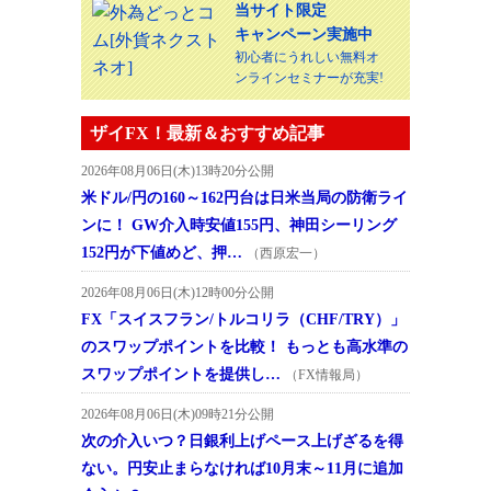
当サイト限定
キャンペーン実施中
初心者にうれしい無料オ
ンラインセミナーが充実!
ザイFX！最新＆おすすめ記事
2026年08月06日(木)13時20分公開
米ドル/円の160～162円台は日米当局の防衛ライ
ンに！ GW介入時安値155円、神田シーリング
152円が下値めど、押…
（西原宏一）
2026年08月06日(木)12時00分公開
FX「スイスフラン/トルコリラ（CHF/TRY）」
のスワップポイントを比較！ もっとも高水準の
スワップポイントを提供し…
（FX情報局）
2026年08月06日(木)09時21分公開
次の介入いつ？日銀利上げペース上げざるを得
ない。円安止まらなければ10月末～11月に追加