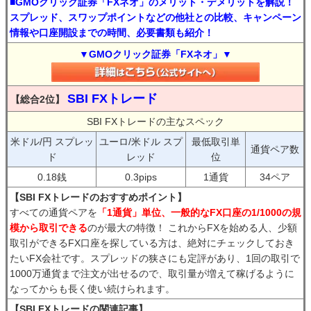
■GMOクリック証券「FXネオ」のメリット・デメリットを解説！
スプレッド、スワップポイントなどの他社との比較、キャンペーン
情報や口座開設までの時間、必要書類も紹介！
▼GMOクリック証券「FXネオ」▼
SBI FXトレード
【総合2位】
SBI FXトレードの主なスペック
米ドル/円 スプレッ
ユーロ/米ドル スプ
最低取引単
通貨ペア数
ド
レッド
位
0.18銭
0.3pips
1通貨
34ペア
【SBI FXトレードのおすすめポイント】
すべての通貨ペアを
「1通貨」単位、一般的なFX口座の1/1000の規
模から取引できる
のが最大の特徴！ これからFXを始める人、少額
取引ができるFX口座を探している方は、絶対にチェックしておき
たいFX会社です。スプレッドの狭さにも定評があり、1回の取引で
1000万通貨まで注文が出せるので、取引量が増えて稼げるように
なってからも長く使い続けられます。
【SBI FXトレードの関連記事】