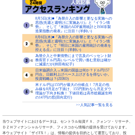
8月5日(水)■『為替介入の影響と更なる実施への
思惑(先週と週明けに実施あり)』と『イラン情
勢』、そして『米国のADP雇用統計とISM非製
造業指数の発表』に注目！(羊飼い)
8月6日(木)■『為替介入の影響と更なる実施への
思惑(先週と週明けに実施あり)』と『イラン情
勢』、そして『明日に米国の雇用統計の発表を
控える点』に注目！(羊飼い)
為替介入と中東情勢にまで言及のベッセント財
務長官ドル円高いレベルで買い進む意欲は確か
に減退だが(持田有紀子)
日米協調介入→米国の国益は何か？ドル円157
円台。日銀利上げペース上げざるを得ないか。
投資戦略は？(ZERO)
米ドル/円は155円が最大の分岐点！ 7月足の包
み線を8月足が下抜け、155円割れなら月足ダウ
理論が下向き転換！ 下値目処は高市総裁誕生時
の147円の窓(田向宏行)
>>人気記事一覧を見る
当ウェブサイトにおけるデータは、セントラル短資ＦＸ、クォンツ・リサーチ、
ＤＺＨフィナンシャルリサーチ、フィスコから情報の提供を受けております。
本ウェブサイト「ザイFX！」は、情報の提供を目的として運営しており、投