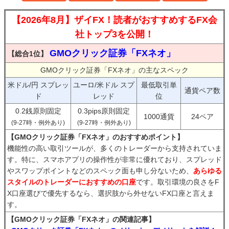
【2026年8月】ザイFX！読者がおすすめするFX会
社トップ3を公開！
GMOクリック証券「FXネオ」
【総合1位】
GMOクリック証券「FXネオ」の主なスペック
米ドル/円 スプレッ
ユーロ/米ドル スプ
最低取引単
通貨ペア数
ド
レッド
位
0.2銭原則固定
0.3pips原則固定
1000通貨
24ペア
(9-27時・例外あり)
(9-27時・例外あり)
【GMOクリック証券「FXネオ」のおすすめポイント】
機能性の高い取引ツールが、多くのトレーダーから支持されていま
す。特に、スマホアプリの操作性が非常に優れており、スプレッド
やスワップポイントなどのスペック面も申し分ないため、
あらゆる
スタイルのトレーダーにおすすめの口座
です。取引環境の良さをF
X口座選びで優先するなら、選択肢から外せないFX口座と言えま
す。
【GMOクリック証券「FXネオ」の関連記事】