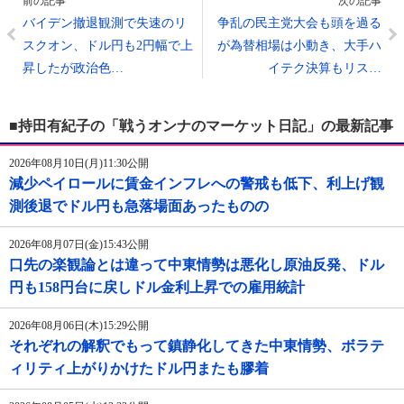
前の記事
次の記事
バイデン撤退観測で失速のリ
争乱の民主党大会も頭を過る
スクオン、ドル円も2円幅で上
が為替相場は小動き、大手ハ
昇したが政治色…
イテク決算もリス…
■持田有紀子の「戦うオンナのマーケット日記」の最新記事
2026年08月10日(月)11:30公開
減少ペイロールに賃金インフレへの警戒も低下、利上げ観
測後退でドル円も急落場面あったものの
2026年08月07日(金)15:43公開
口先の楽観論とは違って中東情勢は悪化し原油反発、ドル
円も158円台に戻しドル金利上昇での雇用統計
2026年08月06日(木)15:29公開
それぞれの解釈でもって鎮静化してきた中東情勢、ボラテ
ィリティ上がりかけたドル円またも膠着