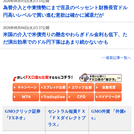
2026年08月05日(水)13:33公開
為替介入と中東情勢にまで言及のベッセント財務長官ドル
円高いレベルで買い進む意欲は確かに減退だが
2026年08月04日(火)15:37公開
米国の介入で米債売りの懸念やわらぎドル金利も低下、た
だ演出効果でのドル円下落はあまり続かないかも
>>最新記事一覧へ
GMOクリック証券
セントラル短資ＦＸ
GMO外貨 「外貨e
「FXネオ」
「ＦＸダイレクトプ
x」
ラス」