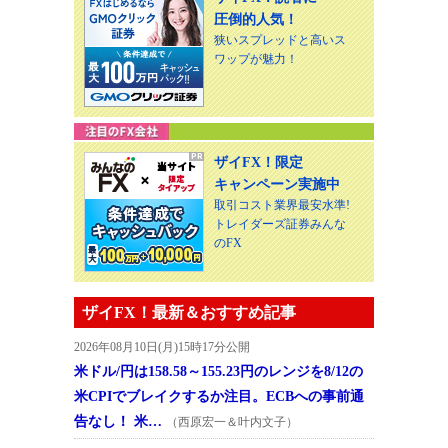
圧倒的人気！
狭いスプレッドと高いス
ワップが魅力！
ザイFX！限定
キャンペーン実施中
取引コスト業界最安水準!
トレイダーズ証券みんな
のFX
ザイFX！最新＆おすすめ記事
2026年08月10日(月)15時17分公開
米ドル/円は158.58～155.23円のレンジを8/12の
米CPIでブレイクするか注目。ECBへの事前通
告なし！ 米…
（西原宏一＆叶内文子）