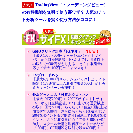
TradingView（トレーディングビュー）
人気！
の有料機能を無料で使う裏ワザ？ 人気のチャー
ト分析ツールを賢く使う方法がココに！
GMOクリック証券「FXネオ」
ＮＥＷ！
【最大100万4000円キャッシュバック】ザイ
FX！から口座開設後、FXネオで1万通貨以上
の取引で4000円がもらえる！ さらに取引量に
応じて最大100万円のチャンスも！
FXブロードネット
【最大6万3000円キャッシュバック】当サイト
限定！1万通貨以上の取引で現金3000円がもら
えるキャンペーン実施中！
外為どっとコム「外貨ネクストネオ」
【最大101万2000円＋1200FXポイント】ザイ
FX！から口座開設後、FX口座で1万通貨以上
の取引1回で5000円+らくらくFX積立1回以上定
期買付で3000円。さらにらくらくFX積立開設
200FXポイント＆定期買付1回以上で1000FXポ
イント。さらに取引量に応じて最大100万円に
加え、スクール受講と理解度テスト合格など
で1000円、CFD開設と取引で最大4000円！