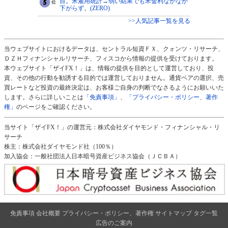
目。米雇用統計→弱い結果でも米金利なかなか
下がらず。(ZERO)
>>人気記事一覧を見る
当ウェブサイトにおけるデータは、セントラル短資ＦＸ、クォンツ・リサーチ、
ＤＺＨフィナンシャルリサーチ、フィスコから情報の提供を受けております。
本ウェブサイト「ザイFX！」は、情報の提供を目的として運営しており、投
資、その他の行動を勧誘する目的では運営しておりません。通貨ペアの選択、売
買レートなど投資の最終決定は、お客様ご自身の判断でなさるようにお願いいた
します。さらに詳しいことは
「免責事項」
、
「プライバシー・ポリシー、著作
権」
のページをご確認ください。
当サイト「ザイFX！」の運営元：株式会社ダイヤモンド・フィナンシャル・リ
サーチ
株主：株式会社ダイヤモンド社（100％）
加入協会：一般社団法人日本暗号資産ビジネス協会（ＪＣＢＡ）
免責事項
会社概要
プライバシー・ポリシー、著作権
サイトマップ
タグ一覧
広告のご案内