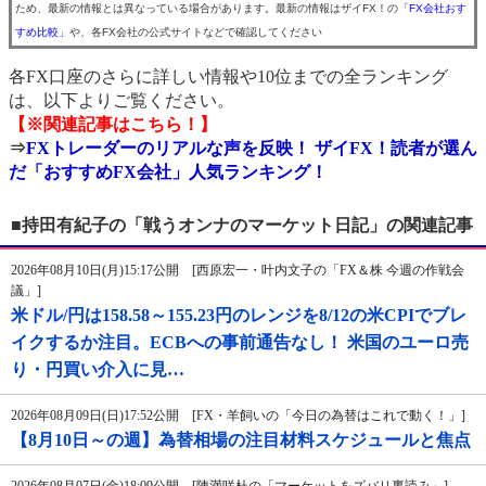
ため、最新の情報とは異なっている場合があります。最新の情報はザイFX！の
「FX会社おす
すめ比較」
や、各FX会社の公式サイトなどで確認してください
各FX口座のさらに詳しい情報や10位までの全ランキング
は、以下よりご覧ください。
【※関連記事はこちら！】
⇒
FXトレーダーのリアルな声を反映！ ザイFX！読者が選ん
だ「おすすめFX会社」人気ランキング！
■持田有紀子の「戦うオンナのマーケット日記」の関連記事
2026年08月10日(月)15:17公開 [西原宏一・叶内文子の「FX＆株 今週の作戦会
議」]
米ドル/円は158.58～155.23円のレンジを8/12の米CPIでブレ
イクするか注目。ECBへの事前通告なし！ 米国のユーロ売
り・円買い介入に見…
2026年08月09日(日)17:52公開 [FX・羊飼いの「今日の為替はこれで動く！」]
【8月10日～の週】為替相場の注目材料スケジュールと焦点