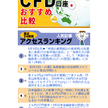
8月10日(月)■『米国の雇用統計の発表明け(先週
末に発表)での各市場の反応』と『為替介入の影
響と更なる実施への思惑』、そして『米国の金
融政策への思惑(利上げへの思惑に敏感)』に注
目！(羊飼い)
【8月10日～の週】為替相場の注目材料スケジ
ュールと焦点(羊飼い)
米ドル/円は150円を試す展開に!? 米ドル高・円
安は終焉を迎え、2026年中に140円の大台打診
があってもサプライズではない！ 今回の介入は
成功するとみる(陳満咲杜)
日米協調介入の影響で円は一時的に方向感を失
いそうだが、米ドル/円の円安トレンド継続は変
えない！9月日銀会合がターニングポイントと
なるか？(今井雅人)
ドル円157円後半！9月日米金融政策の思惑に注