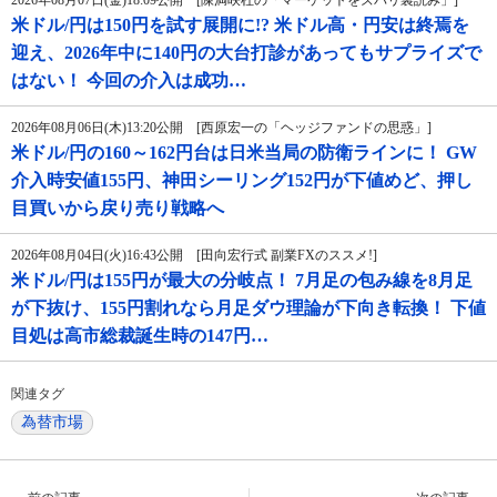
2026年08月07日(金)18:09公開 [陳満咲杜の「マーケットをズバリ裏読み」]
米ドル/円は150円を試す展開に!? 米ドル高・円安は終焉を
迎え、2026年中に140円の大台打診があってもサプライズで
はない！ 今回の介入は成功…
2026年08月06日(木)13:20公開 [西原宏一の「ヘッジファンドの思惑」]
米ドル/円の160～162円台は日米当局の防衛ラインに！ GW
介入時安値155円、神田シーリング152円が下値めど、押し
目買いから戻り売り戦略へ
2026年08月04日(火)16:43公開 [田向宏行式 副業FXのススメ!]
米ドル/円は155円が最大の分岐点！ 7月足の包み線を8月足
が下抜け、155円割れなら月足ダウ理論が下向き転換！ 下値
目処は高市総裁誕生時の147円…
関連タグ
為替市場