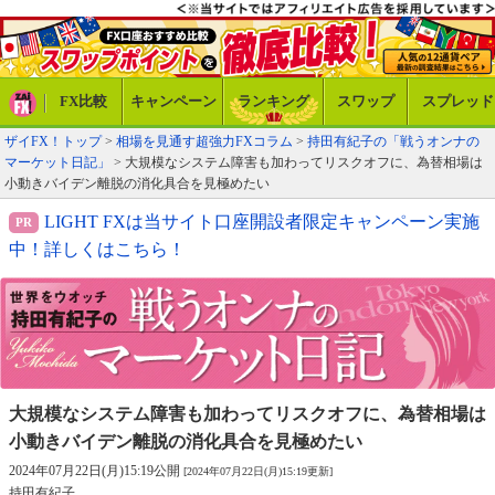
FX比較
キャンペーン
ランキング
スワップ
スプレッド
ザイFX！トップ
>
相場を見通す超強力FXコラム
>
持田有紀子の「戦うオンナの
マーケット日記」
> 大規模なシステム障害も加わってリスクオフに、為替相場は
小動きバイデン離脱の消化具合を見極めたい
LIGHT FXは当サイト口座開設者限定キャンペーン実施
中！詳しくはこちら！
大規模なシステム障害も加わってリスクオフに、
為替相場は
小動きバイデン離脱の消化具合を見極めたい
2024年07月22日(月)15:19公開
[2024年07月22日(月)15:19更新]
持田有紀子