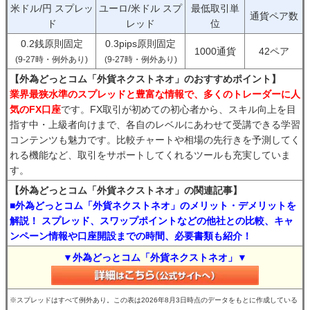
米ドル/円 スプレッ
ユーロ/米ドル スプ
最低取引単
通貨ペア数
ド
レッド
位
0.2銭原則固定
0.3pips原則固定
1000通貨
42ペア
(9-27時・例外あり)
(9-27時・例外あり)
【外為どっとコム「外貨ネクストネオ」のおすすめポイント】
業界最狭水準のスプレッドと豊富な情報で、多くのトレーダーに人
気のFX口座
です。FX取引が初めての初心者から、スキル向上を目
指す中・上級者向けまで、各自のレベルにあわせて受講できる学習
コンテンツも魅力です。比較チャートや相場の先行きを予測してく
れる機能など、取引をサポートしてくれるツールも充実していま
す。
【外為どっとコム「外貨ネクストネオ」の関連記事】
■外為どっとコム「外貨ネクストネオ」のメリット・デメリットを
解説！ スプレッド、スワップポイントなどの他社との比較、キャ
ンペーン情報や口座開設までの時間、必要書類も紹介！
▼外為どっとコム「外貨ネクストネオ」▼
※スプレッドはすべて例外あり。この表は2026年8月3日時点のデータをもとに作成している