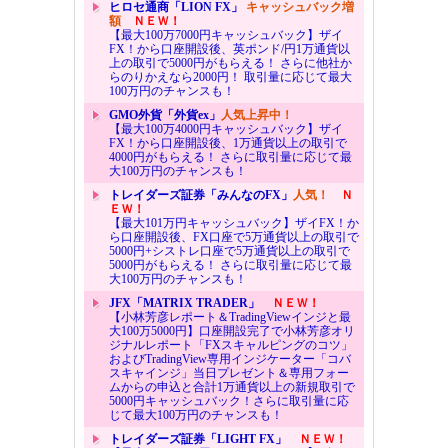
ヒロセ通商「LION FX」
キャッシュバック増
額
ＮＥＷ！
【最大100万7000円キャッシュバック】ザイ
FX！から口座開設後、英ポンド/円1万通貨以
上の取引で5000円がもらえる！ さらに他社か
らのりかえなら2000円！ 取引量に応じて最大
100万円のチャンスも！
GMO外貨「外貨ex」
人気上昇中！
【最大100万4000円キャッシュバック】ザイ
FX！から口座開設後、1万通貨以上の取引で
4000円がもらえる！ さらに取引量に応じて最
大100万円のチャンスも！
トレイダーズ証券「みんなのFX」
人気！
Ｎ
ＥＷ！
【最大101万円キャッシュバック】ザイFX！か
ら口座開設後、FX口座で5万通貨以上の取引で
5000円+シストレ口座で5万通貨以上の取引で
5000円がもらえる！ さらに取引量に応じて最
大100万円のチャンスも！
JFX「MATRIX TRADER」
ＮＥＷ！
【小林芳彦レポート＆TradingViewインジと最
大100万5000円】口座開設完了で小林芳彦オリ
ジナルレポート「FXスキャルピングのコツ」
およびTradingView専用インジケーター「コバ
スキャインジ」当日プレゼント＆専用フォー
ムからの申込と合計1万通貨以上の新規取引で
5000円キャッシュバック！さらに取引量に応
じて最大100万円のチャンスも！
トレイダーズ証券「LIGHT FX」
ＮＥＷ！