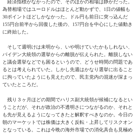
経済指標がなかったので、そのほかの相場は静かだった。
為替相場ではユーロドルはほとんど動かずで、1日の値幅も
30ポイントほどしかなかった。ドル円も前日に突っ込んだ
155円台前半から回復した後の、157円台を中心にした値動き
に終始した。
そして週明けは未明から、いや明けていたかもしれない、
バイデン大統領の選挙からの離脱が伝えられた。離脱しない
と議会選挙などでも困るというので、どうせ時間の問題であ
るとは考えられていた。しかし先週はかなり選挙に出ること
に拘っていたようにも見えたので、民主党内の混迷が深まっ
ていたところだ。
残り３ヶ月ほどの期間でハリス副大統領が候補になるとい
うことだが、それが政治の不透明さにつながるのか、それと
も先が見えるようになってきたと解釈すべきなのか。今日の
朝のマーケットでは株価は大きく反転・上昇してリスクオン
となっている。これは今晩の海外市場での消化具合も見極め