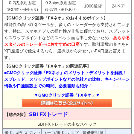
0.2銭原則固定
0.3pips原則固定
1000通貨
24ペア
(9-27時・例外あり)
(9-27時・例外あり)
【GMOクリック証券「FXネオ」のおすすめポイント】
機能性の高い取引ツールが、多くのトレーダーから支持されていま
す。特に、スマホアプリの操作性が非常に優れており、スプレッド
やスワップポイントなどのスペック面も申し分ないため、
あらゆる
スタイルのトレーダーにおすすめの口座
です。取引環境の良さをF
X口座選びで優先するなら、選択肢から外せないFX口座と言えま
す。
【GMOクリック証券「FXネオ」の関連記事】
■GMOクリック証券「FXネオ」のメリット・デメリットを解説！
スプレッド、スワップポイントなどの他社との比較、キャンペーン
情報や口座開設までの時間、必要書類も紹介！
▼GMOクリック証券「FXネオ」▼
SBI FXトレード
【総合2位】
SBI FXトレードの主なスペック
米ドル/円 スプレッ
ユーロ/米ドル スプ
最低取引単