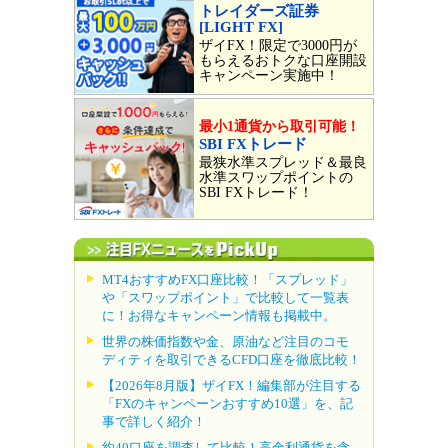
トレイダーズ証券
[LIGHT FX]
ザイFX！限定で3000円が
もらえるおトクな口座開設
キャンペーン実施中！
最小1通貨から取引可能！
SBI FXトレード
最狭水準スプレッド＆最良
水準スワップポイントの
SBI FXトレード！
MT4おすすめFX口座比較！「スプレッド」
や「スワップポイント」で比較して一覧表
に！お得なキャンペーン情報も掲載中。
世界の株価指数や金、原油など注目のコモ
ディティを取引できるCFD口座を徹底比較！
【2026年8月版】ザイFX！編集部が注目する
「FXのキャンペーンおすすめ10選」を、記
事で詳しく紹介！
約40口座を調査して比較！高金利通貨を含