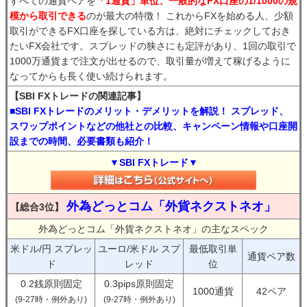
すべての通貨ペアを
「1通貨」単位、一般的なFX口座の1/1000の規
模から取引できる
のが最大の特徴！ これからFXを始める人、少額
取引ができるFX口座を探している方は、絶対にチェックしておき
たいFX会社です。スプレッドの狭さにも定評があり、1回の取引で
1000万通貨まで注文が出せるので、取引量が増えて稼げるように
なってからも長く使い続けられます。
【SBI FXトレードの関連記事】
■SBI FXトレードのメリット・デメリットを解説！ スプレッド、
スワップポイントなどの他社との比較、キャンペーン情報や口座開
設までの時間、必要書類も紹介！
▼SBI FXトレード▼
外為どっとコム「外貨ネクストネオ」
【総合3位】
外為どっとコム「外貨ネクストネオ」の主なスペック
米ドル/円 スプレッ
ユーロ/米ドル スプ
最低取引単
通貨ペア数
ド
レッド
位
0.2銭原則固定
0.3pips原則固定
1000通貨
42ペア
(9-27時・例外あり)
(9-27時・例外あり)