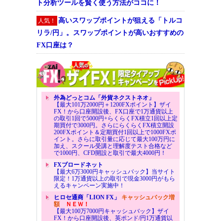
ト分析ツールを賢く使う方法がココに！
高いスワップポイントが狙える「トルコ
人気！
リラ/円」。スワップポイントが高いおすすめの
FX口座は？
外為どっとコム「外貨ネクストネオ」
【最大101万2000円＋1200FXポイント】ザイ
FX！から口座開設後、FX口座で1万通貨以上
の取引1回で5000円+らくらくFX積立1回以上定
期買付で3000円。さらにらくらくFX積立開設
200FXポイント＆定期買付1回以上で1000FXポ
イント。さらに取引量に応じて最大100万円に
加え、スクール受講と理解度テスト合格など
で1000円、CFD開設と取引で最大4000円！
FXブロードネット
【最大6万3000円キャッシュバック】当サイト
限定！1万通貨以上の取引で現金3000円がもら
えるキャンペーン実施中！
ヒロセ通商「LION FX」
キャッシュバック増
額
ＮＥＷ！
【最大100万7000円キャッシュバック】ザイ
FX！から口座開設後、英ポンド/円1万通貨以