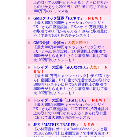
上の取引で5000円がもらえる！ さらに他社か
らのりかえなら2000円！ 取引量に応じて最大
100万円のチャンスも！
GMOクリック証券「FXネオ」
ＮＥＷ！
【最大100万4000円キャッシュバック】ザイ
FX！から口座開設後、FXネオで1万通貨以上
の取引で4000円がもらえる！ さらに取引量に
応じて最大100万円のチャンスも！
GMO外貨「外貨ex」
人気上昇中！
【最大100万4000円キャッシュバック】ザイ
FX！から口座開設後、1万通貨以上の取引で
4000円がもらえる！ さらに取引量に応じて最
大100万円のチャンスも！
トレイダーズ証券「みんなのFX」
人気！
Ｎ
ＥＷ！
【最大101万円キャッシュバック】ザイFX！か
ら口座開設後、FX口座で5万通貨以上の取引で
5000円+シストレ口座で5万通貨以上の取引で
5000円がもらえる！ さらに取引量に応じて最
大100万円のチャンスも！
トレイダーズ証券「LIGHT FX」
ＮＥＷ！
【最大100万3000円キャッシュバック】ザイ
FX！から口座開設後、LIGHT FXで5万通貨以
上の取引で3000円がもらえる！さらに取引量
に応じて最大100万円のチャンスも！
JFX「MATRIX TRADER」
ＮＥＷ！
【小林芳彦レポート＆TradingViewインジと最
大100万5000円】口座開設完了で小林芳彦オリ