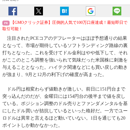
【GMOクリック証券】圧倒的人気で100万口座達成！最短即日で
取引可能！
注目されたPCEコアのデフレーターはほぼ予想通りの結果
となって、市場が期待しているソフトランディング路線の裏
打ちとなった。これを受けてドル金利はやや低下して、それ
がここのところ調整を強いられて気味だった米国株に刺激を
与えることとなった。ハイテク関連などにも買い戻しの動き
が強まり、9月と12月の利下げの確度が高まった。
ドル円は相変わらず値動きが激しい。前日に151円台まで
突っ込んだのだが、金曜日には154円台の後半まで値を戻し
ている。ポジション調整のドル売りとファンダメンタルを基
にしたドル買いが拮抗しているといった格好だ。一方でユー
ロドルは異常と言えるほど動いていない。1日を通じても20
ポイントしか動かなかった。