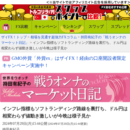
FX比較
キャンペーン
ランキング
スワップ
スプレッド
ザイFX！トップ
>
相場を見通す超強力FXコラム
>
持田有紀子の「戦うオンナの
マーケット日記」
> インフレ指標もソフトランディング路線を裏打ち、ドル円は
相変わらず値動き激しいが今晩は様子見か
GMO外貨「外貨ex」はザイFX！経由の口座開設者限定
キャンペーン実施中！
インフレ指標もソフトランディング路線を裏打ち、
ドル円は
相変わらず値動き激しいが今晩は様子見か
2024年07月29日(月)15:44公開
[2024年07月29日(月)15:44更新]
持田有紀子