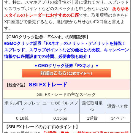
す。特に、スマホアプリの操作性が非常に優れており、スプレッド
やスワップポイントなどのスペック面も申し分ないため、
あらゆる
スタイルのトレーダーにおすすめの口座
です。取引環境の良さをF
X口座選びで優先するなら、選択肢から外せないFX口座と言えま
す。
【GMOクリック証券「FXネオ」の関連記事】
■GMOクリック証券「FXネオ」のメリット・デメリットを解説！
スプレッド、スワップポイントなどの他社との比較、キャンペーン
情報や口座開設までの時間、必要書類も紹介！
▼GMOクリック証券「FXネオ」▼
SBI FXトレード
【総合2位】
SBI FXトレードの主なスペック
米ドル/円 スプレッ
ユーロ/米ドル スプ
最低取引単
通貨ペア数
ド
レッド
位
0.18銭
0.3pips
1通貨
34ペア
【SBI FXトレードのおすすめポイント】