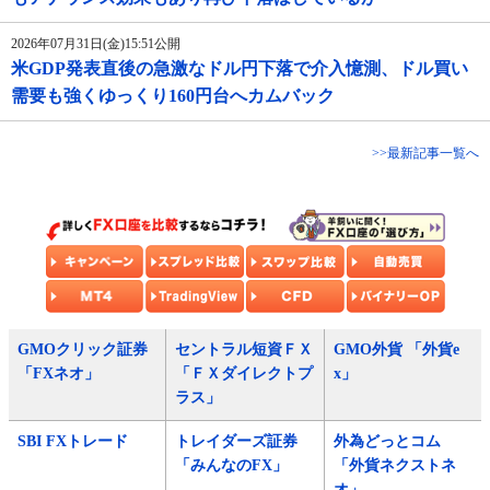
2026年07月31日(金)15:51公開
米GDP発表直後の急激なドル円下落で介入憶測、ドル買い
需要も強くゆっくり160円台へカムバック
>>最新記事一覧へ
GMOクリック証券
セントラル短資ＦＸ
GMO外貨 「外貨e
「FXネオ」
「ＦＸダイレクトプ
x」
ラス」
SBI FXトレード
トレイダーズ証券
外為どっとコム
「みんなのFX」
「外貨ネクストネ
オ」