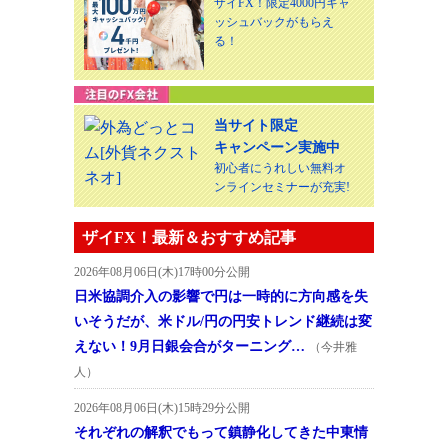
ザイFX！限定4000円キャ
ッシュバックがもらえ
る！
当サイト限定
キャンペーン実施中
初心者にうれしい無料オ
ンラインセミナーが充実!
ザイFX！最新＆おすすめ記事
2026年08月06日(木)17時00分公開
日米協調介入の影響で円は一時的に方向感を失
いそうだが、米ドル/円の円安トレンド継続は変
えない！9月日銀会合がターニング…
（今井雅
人）
2026年08月06日(木)15時29分公開
それぞれの解釈でもって鎮静化してきた中東情