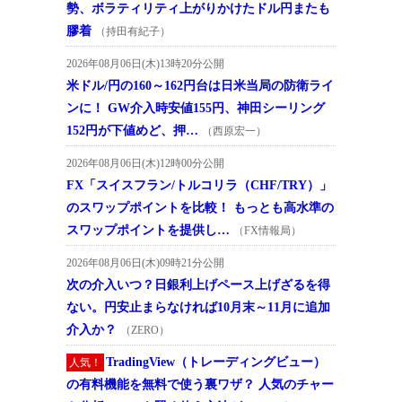
勢、ボラティリティ上がりかけたドル円またも
膠着
（持田有紀子）
2026年08月06日(木)13時20分公開
米ドル/円の160～162円台は日米当局の防衛ライ
ンに！ GW介入時安値155円、神田シーリング
152円が下値めど、押…
（西原宏一）
2026年08月06日(木)12時00分公開
FX「スイスフラン/トルコリラ（CHF/TRY）」
のスワップポイントを比較！ もっとも高水準の
スワップポイントを提供し…
（FX情報局）
2026年08月06日(木)09時21分公開
次の介入いつ？日銀利上げペース上げざるを得
ない。円安止まらなければ10月末～11月に追加
介入か？
（ZERO）
TradingView（トレーディングビュー）
人気！
の有料機能を無料で使う裏ワザ？ 人気のチャー