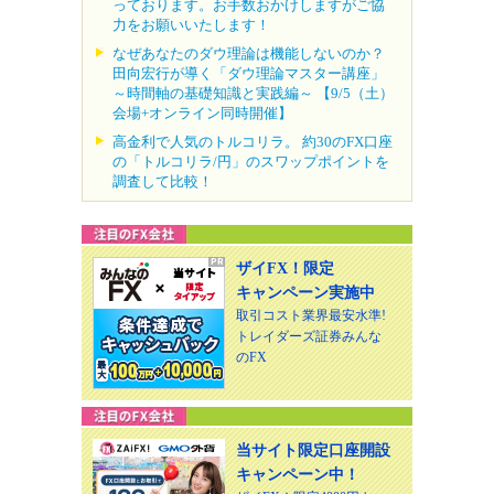
っております。お手数おかけしますがご協
力をお願いいたします！
なぜあなたのダウ理論は機能しないのか？
田向宏行が導く「ダウ理論マスター講座」
～時間軸の基礎知識と実践編～ 【9/5（土）
会場+オンライン同時開催】
高金利で人気のトルコリラ。 約30のFX口座
の「トルコリラ/円」のスワップポイントを
調査して比較！
ザイFX！限定
キャンペーン実施中
取引コスト業界最安水準!
トレイダーズ証券みんな
のFX
当サイト限定口座開設
キャンペーン中！