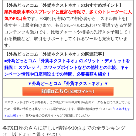
【外為どっとコム「外貨ネクストネオ」のおすすめポイント】
業界最狭水準のスプレッドと豊富な情報で、多くのトレーダーに人
気のFX口座
です。FX取引が初めての初心者から、スキル向上を目
指す中・上級者向けまで、各自のレベルにあわせて受講できる学習
コンテンツも魅力です。比較チャートや相場の先行きを予測してく
れる機能など、取引をサポートしてくれるツールも充実していま
す。
【外為どっとコム「外貨ネクストネオ」の関連記事】
■外為どっとコム「外貨ネクストネオ」のメリット・デメリットを
解説！ スプレッド、スワップポイントなどの他社との比較、キャ
ンペーン情報や口座開設までの時間、必要書類も紹介！
▼外為どっとコム「外貨ネクストネオ」▼
※スプレッドはすべて例外あり。この表は2026年8月3日時点のデータをもとに作成している
ため、最新の情報とは異なっている場合があります。最新の情報はザイFX！の
「FX会社おす
すめ比較」
や、各FX会社の公式サイトなどで確認してください
各FX口座のさらに詳しい情報や10位までの全ランキング
は、以下よりご覧ください。