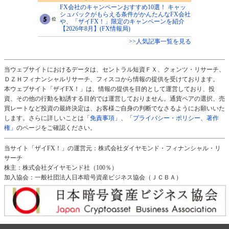
FX会社のキャンペーンおすすめ10選！ キャッ
シュバックがもらえる条件がかんたんなFX会社
や、「ザイFX！」限定のキャンペーンを紹介
【2026年8月】(FX情報局)
>>人気記事一覧を見る
当ウェブサイトにおけるデータは、セントラル短資ＦＸ、クォンツ・リサーチ、
ＤＺＨフィナンシャルリサーチ、フィスコから情報の提供を受けております。
本ウェブサイト「ザイFX！」は、情報の提供を目的として運営しており、投
資、その他の行動を勧誘する目的では運営しておりません。通貨ペアの選択、売
買レートなど投資の最終決定は、お客様ご自身の判断でなさるようにお願いいた
します。さらに詳しいことは
「免責事項」
、
「プライバシー・ポリシー、著作
権」
のページをご確認ください。
当サイト「ザイFX！」の運営元：株式会社ダイヤモンド・フィナンシャル・リ
サーチ
株主：株式会社ダイヤモンド社（100％）
加入協会：一般社団法人日本暗号資産ビジネス協会（ＪＣＢＡ）