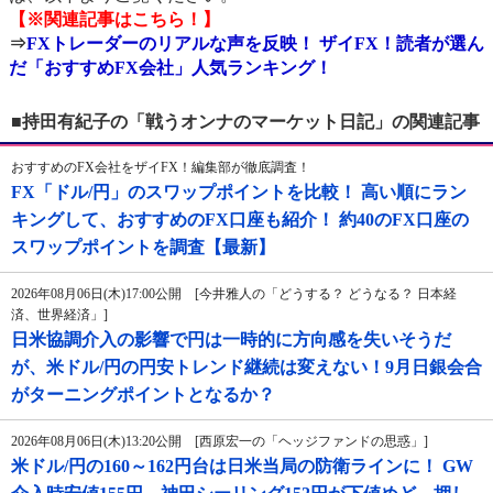
【※関連記事はこちら！】
⇒
FXトレーダーのリアルな声を反映！ ザイFX！読者が選ん
だ「おすすめFX会社」人気ランキング！
■持田有紀子の「戦うオンナのマーケット日記」の関連記事
おすすめのFX会社をザイFX！編集部が徹底調査！
FX「ドル/円」のスワップポイントを比較！ 高い順にラン
キングして、おすすめのFX口座も紹介！ 約40のFX口座の
スワップポイントを調査【最新】
2026年08月06日(木)17:00公開 [今井雅人の「どうする？ どうなる？ 日本経
済、世界経済」]
日米協調介入の影響で円は一時的に方向感を失いそうだ
が、米ドル/円の円安トレンド継続は変えない！9月日銀会合
がターニングポイントとなるか？
2026年08月06日(木)13:20公開 [西原宏一の「ヘッジファンドの思惑」]
米ドル/円の160～162円台は日米当局の防衛ラインに！ GW