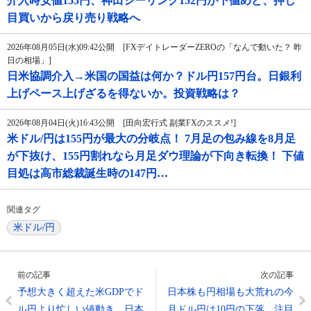
介入時安値155円、神田シーリング152円が下値めど、押し
目買いから戻り売り戦略へ
2026年08月05日(水)09:42公開 [FXデイトレーダーZEROの「なんで動いた？ 昨
日の相場」]
日米協調介入→米国の国益は何か？ドル円157円台。日銀利
上げペース上げざるを得ないか。投資戦略は？
2026年08月04日(火)16:43公開 [田向宏行式 副業FXのススメ!]
米ドル/円は155円が最大の分岐点！ 7月足の包み線を8月足
が下抜け、155円割れなら月足ダウ理論が下向き転換！ 下値
目処は高市総裁誕生時の147円…
関連タグ
米ドル/円
前の記事
次の記事
予想大きく超えた米GDPでド
日本株も円相場も大荒れの今
ル円より忙しい値動き、日本
月ドル円は10円の下落、注目