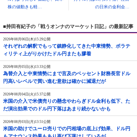
株の値動きも軽…
の日米の金利会…
■持田有紀子の「戦うオンナのマーケット日記」の最新記事
2026年08月06日(木)15:29公開
それぞれの解釈でもって鎮静化してきた中東情勢、ボラテ
ィリティ上がりかけたドル円またも膠着
2026年08月05日(水)13:33公開
為替介入と中東情勢にまで言及のベッセント財務長官ドル
円高いレベルで買い進む意欲は確かに減退だが
2026年08月04日(火)15:37公開
米国の介入で米債売りの懸念やわらぎドル金利も低下、た
だ演出効果でのドル円下落はあまり続かないかも
2026年08月03日(月)13:51公開
米国の助けでユーロ売りでの円相場の底上げ効果、ドル円
もアナウンス効果もあり再び下落はしているが