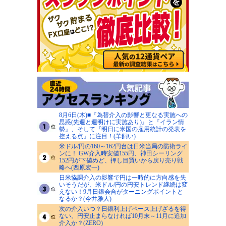
8月6日(木)■『為替介入の影響と更なる実施への
思惑(先週と週明けに実施あり)』と『イラン情
勢』、そして『明日に米国の雇用統計の発表を
控える点』に注目！(羊飼い)
米ドル/円の160～162円台は日米当局の防衛ライ
ンに！ GW介入時安値155円、神田シーリング
152円が下値めど、押し目買いから戻り売り戦
略へ(西原宏一)
日米協調介入の影響で円は一時的に方向感を失
いそうだが、米ドル/円の円安トレンド継続は変
えない！9月日銀会合がターニングポイントと
なるか？(今井雅人)
次の介入いつ？日銀利上げペース上げざるを得
ない。円安止まらなければ10月末～11月に追加
介入か？(ZERO)