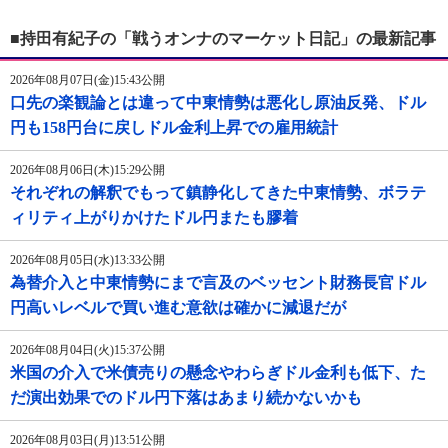
■持田有紀子の「戦うオンナのマーケット日記」の最新記事
2026年08月07日(金)15:43公開
口先の楽観論とは違って中東情勢は悪化し原油反発、ドル
円も158円台に戻しドル金利上昇での雇用統計
2026年08月06日(木)15:29公開
それぞれの解釈でもって鎮静化してきた中東情勢、ボラテ
ィリティ上がりかけたドル円またも膠着
2026年08月05日(水)13:33公開
為替介入と中東情勢にまで言及のベッセント財務長官ドル
円高いレベルで買い進む意欲は確かに減退だが
2026年08月04日(火)15:37公開
米国の介入で米債売りの懸念やわらぎドル金利も低下、た
だ演出効果でのドル円下落はあまり続かないかも
2026年08月03日(月)13:51公開