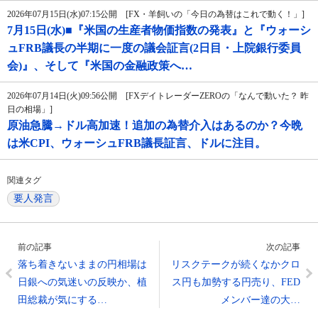
2026年07月15日(水)07:15公開 [FX・羊飼いの「今日の為替はこれで動く！」]
7月15日(水)■『米国の生産者物価指数の発表』と『ウォーシ
ュFRB議長の半期に一度の議会証言(2日目・上院銀行委員
会)』、そして『米国の金融政策へ…
2026年07月14日(火)09:56公開 [FXデイトレーダーZEROの「なんで動いた？ 昨
日の相場」]
原油急騰→ドル高加速！追加の為替介入はあるのか？今晩
は米CPI、ウォーシュFRB議長証言、ドルに注目。
関連タグ
要人発言
前の記事
次の記事
落ち着きないままの円相場は
リスクテークが続くなかクロ
日銀への気迷いの反映か、植
ス円も加勢する円売り、FED
田総裁が気にする…
メンバー達の大…