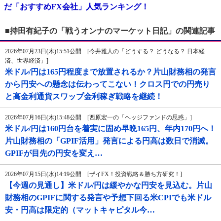
だ「おすすめFX会社」人気ランキング！
■持田有紀子の「戦うオンナのマーケット日記」の関連記事
2026年07月23日(木)15:51公開 [今井雅人の「どうする？ どうなる？ 日本経
済、世界経済」]
米ドル/円は165円程度まで放置されるか？片山財務相の発言
から円安への懸念は伝わってこない！クロス円での円売り
と高金利通貨スワップ金利稼ぎ戦略を継続！
2026年07月16日(木)15:48公開 [西原宏一の「ヘッジファンドの思惑」]
米ドル/円は160円台を着実に固め早晩165円、年内170円へ！
片山財務相の「GPIF活用」発言による円高は数日で消滅。
GPIFが目先の円安を変え…
2026年07月15日(水)14:19公開 [ザイFX！投資戦略＆勝ち方研究！]
【今週の見通し】米ドル/円は緩やかな円安を見込む。片山
財務相のGPIFに関する発言や予想下回る米CPIでも米ドル
安・円高は限定的（マットキャピタル今…