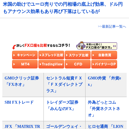
米国の助けでユーロ売りでの円相場の底上げ効果、ドル円
もアナウンス効果もあり再び下落はしているが
>>最新記事一覧へ
GMOクリック証券
セントラル短資ＦＸ
GMO外貨 「外貨e
「FXネオ」
「ＦＸダイレクトプ
x」
ラス」
SBI FXトレード
トレイダーズ証券
外為どっとコム
「みんなのFX」
「外貨ネクストネ
オ」
JFX 「MATRIX TR
ゴールデンウェイ・
ヒロセ通商 「LION