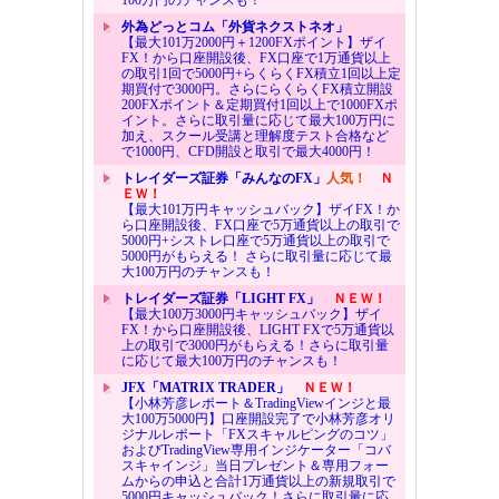
外為どっとコム「外貨ネクストネオ」
【最大101万2000円＋1200FXポイント】ザイ
FX！から口座開設後、FX口座で1万通貨以上
の取引1回で5000円+らくらくFX積立1回以上定
期買付で3000円。さらにらくらくFX積立開設
200FXポイント＆定期買付1回以上で1000FXポ
イント。さらに取引量に応じて最大100万円に
加え、スクール受講と理解度テスト合格など
で1000円、CFD開設と取引で最大4000円！
トレイダーズ証券「みんなのFX」
人気！
Ｎ
ＥＷ！
【最大101万円キャッシュバック】ザイFX！か
ら口座開設後、FX口座で5万通貨以上の取引で
5000円+シストレ口座で5万通貨以上の取引で
5000円がもらえる！ さらに取引量に応じて最
大100万円のチャンスも！
トレイダーズ証券「LIGHT FX」
ＮＥＷ！
【最大100万3000円キャッシュバック】ザイ
FX！から口座開設後、LIGHT FXで5万通貨以
上の取引で3000円がもらえる！さらに取引量
に応じて最大100万円のチャンスも！
JFX「MATRIX TRADER」
ＮＥＷ！
【小林芳彦レポート＆TradingViewインジと最
大100万5000円】口座開設完了で小林芳彦オリ
ジナルレポート「FXスキャルピングのコツ」
およびTradingView専用インジケーター「コバ
スキャインジ」当日プレゼント＆専用フォー
ムからの申込と合計1万通貨以上の新規取引で
5000円キャッシュバック！さらに取引量に応