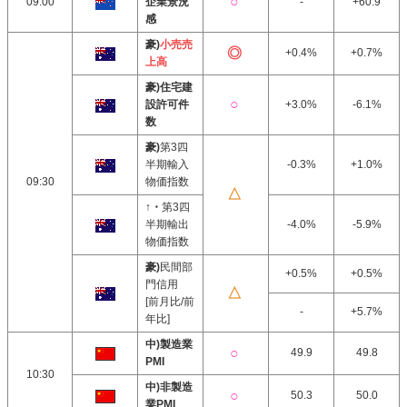
09:00
企業景況
-
+60.9
感
豪)
小売売
+0.4%
+0.7%
上高
豪)住宅建
設許可件
+3.0%
-6.1%
数
豪)
第3四
半期輸入
-0.3%
+1.0%
09:30
物価指数
↑・
第3四
半期輸出
-4.0%
-5.9%
物価指数
豪)
民間部
+0.5%
+0.5%
門信用
[前月比/前
-
+5.7%
年比]
中)製造業
49.9
49.8
PMI
10:30
中)非製造
50.3
50.0
業PMI