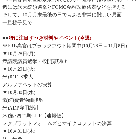
週には米大統領選挙とFOMC金融政策発表などを控える
そして、10月月末最後の日でもある非常に難しい局面
一旦様子見で
■■
特に注目すべき材料やイベント(今週)
※FRB高官はブラックアウト期間中(10月26日～11月8日)
▼10月28日(月)
衆議院議員選挙・投開票明け
▼10月29日(火)
米)JOLTS求人
アルファベットの決算
▼10月30日(水)
豪)消費者物価指数
米)ADP雇用統計
米)第3四半期GDP【速報値】
メタプラットフォームズとマイクロソフトの決算
▼10月31日(木)
10月最後