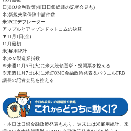
日)BOJ金融政策(植田日銀総裁の記者会見も)
米)新規失業保険申請件数
米)PCEデフレーター
アップルとアマゾンドットコムの決算
▼11月1日(金)
11月最初
米)雇用統計
米)ISM製造業指数
※来週11月5日(火)に米大統領選挙・投開票を控える
※来週11月7日(木)に米)FOMC金融政策発表＆パウエルFRB
議長の記者会見を控える
・本日は日銀金融政策発表もあり、週末には米雇用統計、来