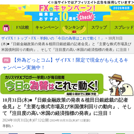
FX比較
キャンペーン
ランキング
スワップ
スプレッド
ザイFX！トップ
>
FX・羊飼いの「今日の為替はこれで動く！」
> 10月31日
(木)■『日銀金融政策の発表＆植田日銀総裁の記者会見』と『主要な株式市場及び
米国債利回りの動向』、そして『注目度の高い米国の経済指標の発表』に注目！
【外為どっとコム】ザイFX！限定で現金がもらえるキ
ャンペーン実施中！
10月31日(木)■『日銀金融政策の発表＆植田日銀総裁の記者
会見』と『主要な株式市場及び米国債利回りの動向』、そし
て『注目度の高い米国の経済指標の発表』に注目！
2024年10月31日(木)07:12公開
[2024年10月31日(木)07:12更新]
羊飼い