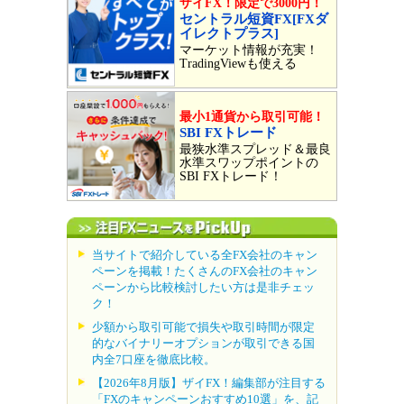
ザイFX！限定で3000円！
セントラル短資FX[FXダ
イレクトプラス]
マーケット情報が充実！
TradingViewも使える
最小1通貨から取引可能！
SBI FXトレード
最狭水準スプレッド＆最良
水準スワップポイントの
SBI FXトレード！
当サイトで紹介している全FX会社のキャン
ペーンを掲載！たくさんのFX会社のキャン
ペーンから比較検討したい方は是非チェッ
ク！
少額から取引可能で損失や取引時間が限定
的なバイナリーオプションが取引できる国
内全7口座を徹底比較。
【2026年8月版】ザイFX！編集部が注目する
「FXのキャンペーンおすすめ10選」を、記