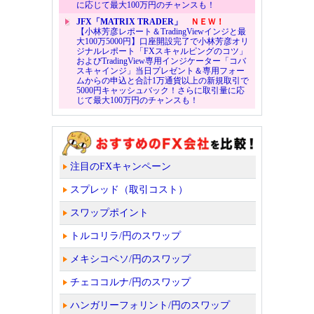
に応じて最大100万円のチャンスも！
JFX「MATRIX TRADER」
ＮＥＷ！
【小林芳彦レポート＆TradingViewインジと最
大100万5000円】口座開設完了で小林芳彦オリ
ジナルレポート「FXスキャルピングのコツ」
およびTradingView専用インジケーター「コバ
スキャインジ」当日プレゼント＆専用フォー
ムからの申込と合計1万通貨以上の新規取引で
5000円キャッシュバック！さらに取引量に応
じて最大100万円のチャンスも！
注目のFXキャンペーン
スプレッド（取引コスト）
スワップポイント
トルコリラ/円のスワップ
メキシコペソ/円のスワップ
チェココルナ/円のスワップ
ハンガリーフォリント/円のスワップ