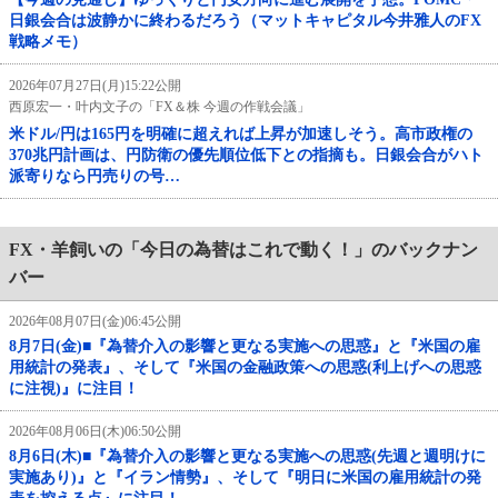
日銀会合は波静かに終わるだろう（マットキャピタル今井雅人のFX
戦略メモ）
2026年07月27日(月)15:22公開
西原宏一・叶内文子の「FX＆株 今週の作戦会議」
米ドル/円は165円を明確に超えれば上昇が加速しそう。高市政権の
370兆円計画は、円防衛の優先順位低下との指摘も。日銀会合がハト
派寄りなら円売りの号…
FX・羊飼いの「今日の為替はこれで動く！」のバックナン
バー
2026年08月07日(金)06:45公開
8月7日(金)■『為替介入の影響と更なる実施への思惑』と『米国の雇
用統計の発表』、そして『米国の金融政策への思惑(利上げへの思惑
に注視)』に注目！
2026年08月06日(木)06:50公開
8月6日(木)■『為替介入の影響と更なる実施への思惑(先週と週明けに
実施あり)』と『イラン情勢』、そして『明日に米国の雇用統計の発