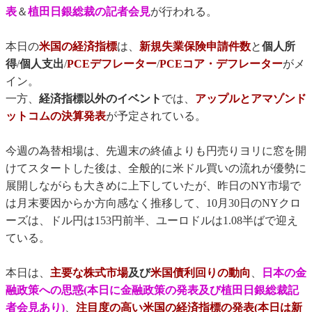
表
＆
植田日銀総裁の記者会見
が行われる。
本日の
米国の経済指標
は、
新規失業保険申請件数
と
個人所
得
/
個人支出
/
PCEデフレーター
/
PCEコア・デフレーター
がメ
イン。
一方、
経済指標以外のイベント
では、
アップルとアマゾンド
ットコムの決算発表
が予定されている。
今週の為替相場は、先週末の終値よりも円売りヨリに窓を開
けてスタートした後は、全般的に米ドル買いの流れが優勢に
展開しながらも大きめに上下していたが、昨日のNY市場で
は月末要因からか方向感なく推移して、10月30日のNYクロ
ーズは、ドル円は153円前半、ユーロドルは1.08半ばで迎え
ている。
本日は、
主要な株式市場
及び
米国債利回りの動向
、
日本の金
融政策への思惑(本日に金融政策の発表及び植田日銀総裁記
者会見あり)
、
注目度の高い米国の経済指標の発表(本日は新