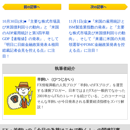
10月30日(水)■『主要な株式市場及
11月1日(金)■『米国の雇用統計と
び米国債利回りの動向』と『米国
ISM製造業指数の発表』と『主要
のADP雇用統計と第3四半期
な株式市場及び米国債利回りの動
GDP【速報値】の発表』、そして
向』、そして『来週に米国の大統
『明日に日銀金融政策発表＆植田
領選挙やFOMC金融政策発表を控
総裁記者会見を控える点』に注
える点』に注目！
目！
執筆者紹介
羊飼い （ひつじかい）
FX情報満載の人気ブログ「羊飼いのFXブログ」を運営
する凄腕ブロガー。日本ではまだFXが一般的でなかった
2001年からFXのトレードを続けている。このコーナーは
そんな羊飼いが今日発表される重要経済指標をズバリ解
説！