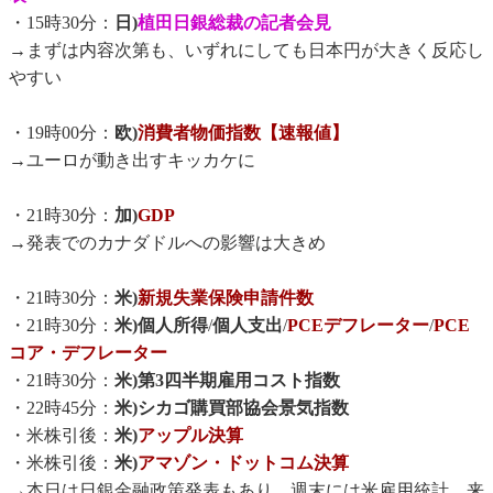
・15時30分：
日)
植田日銀総裁の記者会見
→まずは内容次第も、いずれにしても日本円が大きく反応し
やすい
・19時00分：
欧)
消費者物価指数【速報値】
→ユーロが動き出すキッカケに
・21時30分：
加)
GDP
→発表でのカナダドルへの影響は大きめ
・21時30分：
米)
新規失業保険申請件数
・21時30分：
米)個人所得
/
個人支出
/
PCEデフレーター
/
PCE
コア・デフレーター
・21時30分：
米)第3四半期雇用コスト指数
・22時45分：
米)シカゴ購買部協会景気指数
・米株引後：
米)
アップル決算
・米株引後：
米)
アマゾン・ドットコム決算
→本日は日銀金融政策発表もあり、週末には米雇用統計、来