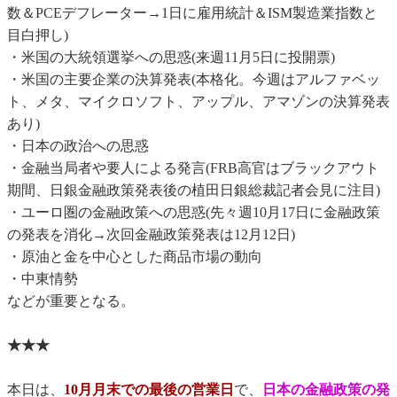
数＆PCEデフレーター→1日に雇用統計＆ISM製造業指数と
目白押し)
・米国の大統領選挙への思惑(来週11月5日に投開票)
・米国の主要企業の決算発表(本格化。今週はアルファベッ
ト、メタ、マイクロソフト、アップル、アマゾンの決算発表
あり)
・日本の政治への思惑
・金融当局者や要人による発言(FRB高官はブラックアウト
期間、日銀金融政策発表後の植田日銀総裁記者会見に注目)
・ユーロ圏の金融政策への思惑(先々週10月17日に金融政策
の発表を消化→次回金融政策発表は12月12日)
・原油と金を中心とした商品市場の動向
・中東情勢
などが重要となる。
★★★
本日は、
10月月末での最後の営業日
で、
日本の金融政策の発