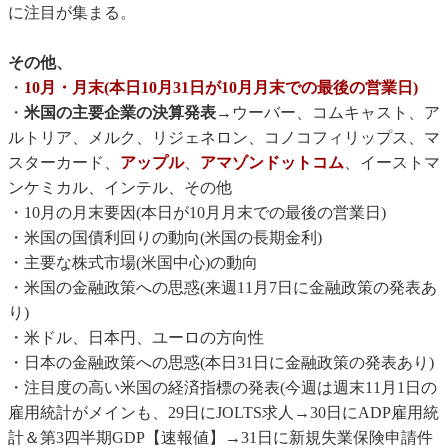
に注目が集まる。
その他、
・
10月・月末(本日10月31日が10月月末での最後の営業日)
・
米国の主要企業の決算発表
→ウーバー、コムキャスト、ア
ルトリア、メルク、リジェネロン、コノコフィリップス、マ
スターカード、
アップル
、
アマゾンドットコム
、イーストマ
ンケミカル、インテル、その他
・10月の月末要因(本日が10月月末での最後の営業日)
・米国の国債利回りの動向(米国の長期金利)
・主要な株式市場(米国中心)の動向
・米国の金融政策への思惑(来週11月7日に金融政策の発表あ
り)
・米ドル、日本円、ユーロの方向性
・日本の金融政策への思惑(本日31日に金融政策の発表あり)
・注目度の高い米国の経済指標の発表(今週は週末11月1日の
雇用統計がメインも、29日にJOLTS求人→30日にADP雇用統
計＆第3四半期GDP【速報値】→31日に新規失業保険申請件