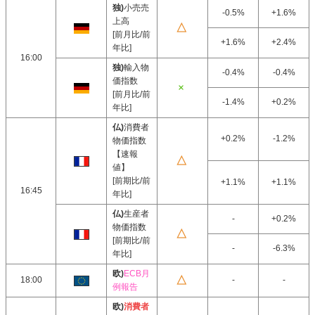
独)
小売売
-0.5%
+1.6%
上高
[前月比/前
+1.6%
+2.4%
年比]
16:00
独)
輸入物
-0.4%
-0.4%
価指数
[前月比/前
-1.4%
+0.2%
年比]
仏)
消費者
+0.2%
-1.2%
物価指数
【速報
値】
[前期比/前
+1.1%
+1.1%
16:45
年比]
仏)
生産者
-
+0.2%
物価指数
[前期比/前
-
-6.3%
年比]
欧)
ECB月
18:00
-
-
例報告
欧)
消費者