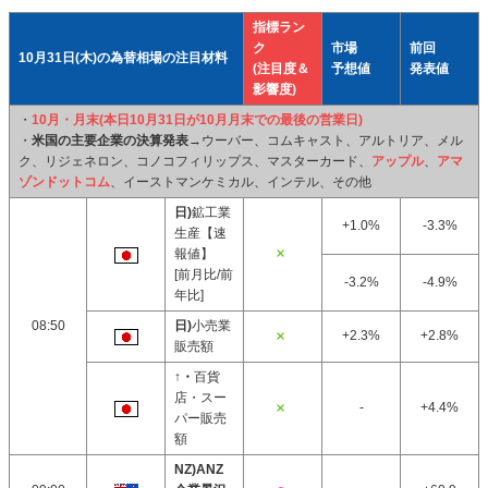
指標ラン
ク
市場
前回
10月31日(木)の為替相場の注目材料
(注目度＆
予想値
発表値
影響度)
・
10月・月末(本日10月31日が10月月末での最後の営業日)
・
米国の主要企業の決算発表
→ウーバー、コムキャスト、アルトリア、メル
ク、リジェネロン、コノコフィリップス、マスターカード、
アップル
、
アマ
ゾンドットコム
、イーストマンケミカル、インテル、その他
日)
鉱工業
+1.0%
-3.3%
生産【速
報値】
[前月比/前
-3.2%
-4.9%
年比]
08:50
日)
小売業
+2.3%
+2.8%
販売額
↑・
百貨
店・スー
-
+4.4%
パー販売
額
NZ)ANZ