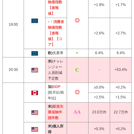
物価指数
+1.9%
+1.7%
【速報
値】
↑・
消費者
19:00
物価指数
【速報
+2.6%
+2.7%
値】【コ
ア】
欧)
失業率
6.4%
6.4%
米)
チャレ
ンジャー
20:30
-
+53.4%
人員削減
予定数
加)
GDP
±0.0%
+0.2%
[前月比/前
+1.5%
+1.5%
年比]
米)
新規失
業保険申
23.0万件
22.7万件
請件数
米)個人所
+0.3%
+0.2%
得