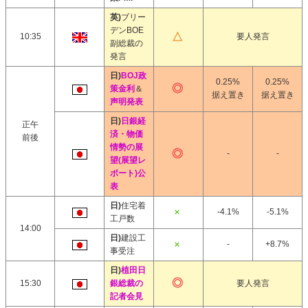
英)
ブリー
デンBOE
10:35
要人発言
副総裁の
発言
日)
BOJ政
0.25%
0.25%
策金利
＆
据え置き
据え置き
声明発表
日)
日銀経
正午
済・物価
前後
情勢の展
-
-
望(展望レ
ポート)公
表
日)
住宅着
-4.1%
-5.1%
工戸数
14:00
日)
建設工
-
+8.7%
事受注
日)
植田日
15:30
銀総裁の
要人発言
記者会見