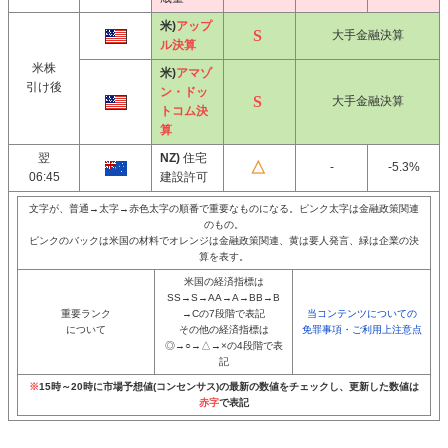
米)
アップ
大手金融決算
ル決算
米株
米)
アマゾ
引け後
ン・ドッ
大手金融決算
トコム決
算
翌
NZ)
住宅
-
-5.3%
06:45
建設許可
文字が、普通→太字→赤色太字の順番で重要なものになる。ピンク太字は金融政策関連
のもの。
ピンクのバックは米国の材料でオレンジは金融政策関連、黄は要人発言、緑は企業の決
算を表す。
米国の経済指標は
SS→S→AA→A→BB→B
重要ランク
→Cの7段階で表記
当コンテンツについての
について
その他の経済指標は
免罪事項・ご利用上注意点
◎→○→△→×の4段階で表
記
※
15時～20時に市場予想値(コンセンサス)の最新の数値をチェックし、更新した数値は
赤字
で表記