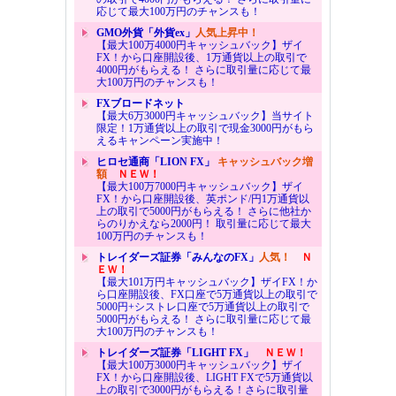
応じて最大100万円のチャンスも！
GMO外貨「外貨ex」
人気上昇中！
【最大100万4000円キャッシュバック】ザイ
FX！から口座開設後、1万通貨以上の取引で
4000円がもらえる！ さらに取引量に応じて最
大100万円のチャンスも！
FXブロードネット
【最大6万3000円キャッシュバック】当サイト
限定！1万通貨以上の取引で現金3000円がもら
えるキャンペーン実施中！
ヒロセ通商「LION FX」
キャッシュバック増
額
ＮＥＷ！
【最大100万7000円キャッシュバック】ザイ
FX！から口座開設後、英ポンド/円1万通貨以
上の取引で5000円がもらえる！ さらに他社か
らのりかえなら2000円！ 取引量に応じて最大
100万円のチャンスも！
トレイダーズ証券「みんなのFX」
人気！
Ｎ
ＥＷ！
【最大101万円キャッシュバック】ザイFX！か
ら口座開設後、FX口座で5万通貨以上の取引で
5000円+シストレ口座で5万通貨以上の取引で
5000円がもらえる！ さらに取引量に応じて最
大100万円のチャンスも！
トレイダーズ証券「LIGHT FX」
ＮＥＷ！
【最大100万3000円キャッシュバック】ザイ
FX！から口座開設後、LIGHT FXで5万通貨以
上の取引で3000円がもらえる！さらに取引量