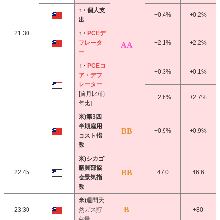
↑・個人支
+0.4%
+0.2%
出
21:30
↑・
PCEデ
フレータ
+2.1%
+2.2%
ー
↑・
PCEコ
+0.3%
+0.1%
ア・デフ
レーター
[前月比/前
+2.6%
+2.7%
年比]
米)第3四
半期雇用
+0.9%
+0.9%
コスト指
数
米)シカゴ
購買部協
22:45
47.0
46.6
会景気指
数
米)
週間天
23:30
然ガス貯
-
+80
蔵量