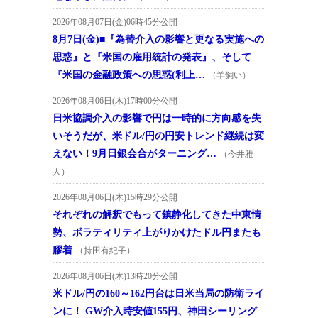
2026年08月07日(金)06時45分公開
8月7日(金)■『為替介入の影響と更なる実施への
思惑』と『米国の雇用統計の発表』、そして
『米国の金融政策への思惑(利上…
（羊飼い）
2026年08月06日(木)17時00分公開
日米協調介入の影響で円は一時的に方向感を失
いそうだが、米ドル/円の円安トレンド継続は変
えない！9月日銀会合がターニング…
（今井雅
人）
2026年08月06日(木)15時29分公開
それぞれの解釈でもって鎮静化してきた中東情
勢、ボラティリティ上がりかけたドル円またも
膠着
（持田有紀子）
2026年08月06日(木)13時20分公開
米ドル/円の160～162円台は日米当局の防衛ライ
ンに！ GW介入時安値155円、神田シーリング