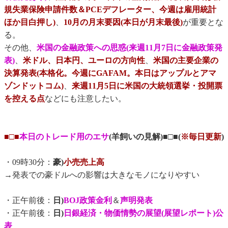
規失業保険申請件数＆PCEデフレーター、今週は雇用統計
ほか目白押し)
、
10月の月末要因(本日が月末最後)
が重要とな
る。
その他、
米国の金融政策への思惑(来週11月7日に金融政策発
表)
、
米ドル、日本円、ユーロの方向性
、
米国の主要企業の
決算発表(本格化。今週にGAFAM。本日はアップルとアマ
ゾンドットコム)
、
来週11月5日に米国の大統領選挙・投開票
を控える点
などにも注意したい。
■□■
本日のトレード用のエサ
(羊飼いの見解)■□■(
※毎日更新
)
・09時30分：
豪)
小売売上高
→発表での豪ドルへの影響は大きなモノになりやすい
・正午前後：
日)
BOJ政策金利
＆
声明発表
・正午前後：
日)
日銀経済・物価情勢の展望(展望レポート)公
表