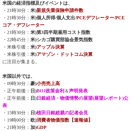
米国の経済指標及びイベントは、
・21時30分：
米)
新規失業保険申請件数
・21時30分：
米)個人所得
/
個人支出
/
PCEデフレーター
/
PCE
コア・デフレーター
・21時30分：
米)第3四半期雇用コスト指数
・22時45分：
米)シカゴ購買部協会景気指数
・米株引後：
米)
アップル決算
・米株引後：
米)
アマゾン・ドットコム決算
に注目が集まる。
米国以外では、
・09時30分：
豪)
小売売上高
・正午前後：
日)
BOJ政策金利
＆
声明発表
・正午前後：
日)
日銀経済・物価情勢の展望(展望レポート)公
表
・15時30分：
日)
植田日銀総裁の記者会見
・19時00分：
欧)
消費者物価指数【速報値】
・21時30分：
加)
GDP