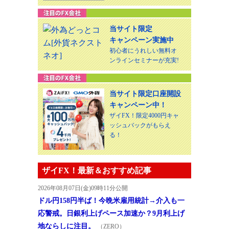
当サイト限定
キャンペーン実施中
初心者にうれしい無料オ
ンラインセミナーが充実!
当サイト限定口座開設
キャンペーン中！
ザイFX！限定4000円キャ
ッシュバックがもらえ
る！
ザイFX！最新＆おすすめ記事
2026年08月07日(金)09時11分公開
ドル円158円半ば！今晩米雇用統計→介入も一
応警戒。日銀利上げペース加速か？9月利上げ
地ならしに注目。
（ZERO）