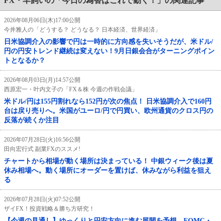
FX・羊飼いの「今日の為替はこれで動く！」の関連記事
2026年08月06日(木)17:00公開
今井雅人の「どうする？ どうなる？ 日本経済、世界経済」
日米協調介入の影響で円は一時的に方向感を失いそうだが、米ドル/
円の円安トレンド継続は変えない！9月日銀会合がターニングポイン
トとなるか？
2026年08月03日(月)14:57公開
西原宏一・叶内文子の「FX＆株 今週の作戦会議」
米ドル/円は155円割れなら152円が次の焦点！ 日米協調介入で160円
台は戻り売りへ。米国がユーロ/円で円買い、欧州通貨のクロス円の
反落が続くか注目
2026年07月28日(火)16:56公開
田向宏行式 副業FXのススメ!
チャートから相場が動く場所は決まっている！ 中銀ウィーク後は夏
休み相場へ。動く場所にオーダーを置けば、休みながら利益を狙え
る
2026年07月28日(火)07:52公開
ザイFX！投資戦略＆勝ち方研究！
【今週の見通し】ゆっくりと円安方向に進む展開を予想。FOMC・