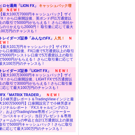
ヒロセ通商「LION FX」
キャッシュバック増
額
ＮＥＷ！
【最大100万7000円キャッシュバック】ザイ
FX！から口座開設後、英ポンド/円1万通貨以
上の取引で5000円がもらえる！ さらに他社か
らのりかえなら2000円！ 取引量に応じて最大
100万円のチャンスも！
トレイダーズ証券「みんなのFX」
人気！
Ｎ
ＥＷ！
【最大101万円キャッシュバック】ザイFX！
から口座開設後、FX口座で5万通貨以上の取引
で5000円+シストレ口座で5万通貨以上の取引
で5000円がもらえる！ さらに取引量に応じて
最大100万円のチャンスも！
トレイダーズ証券「LIGHT FX」
ＮＥＷ！
【最大100万3000円キャッシュバック】ザイ
FX！から口座開設後、LIGHT FXで5万通貨以
上の取引で3000円がもらえる！さらに取引量
に応じて最大100万円のチャンスも！
JFX「MATRIX TRADER」
ＮＥＷ！
【小林芳彦レポート＆TradingViewインジと最
大100万5000円】口座開設完了で小林芳彦オ
リジナルレポート「FXスキャルピングのコ
ツ」およびTradingView専用インジケーター
「コバスキャインジ」当日プレゼント＆専用
フォームからの申込と合計1万通貨以上の新規
取引で5000円キャッシュバック！さらに取引
量に応じて最大100万円のチャンスも！