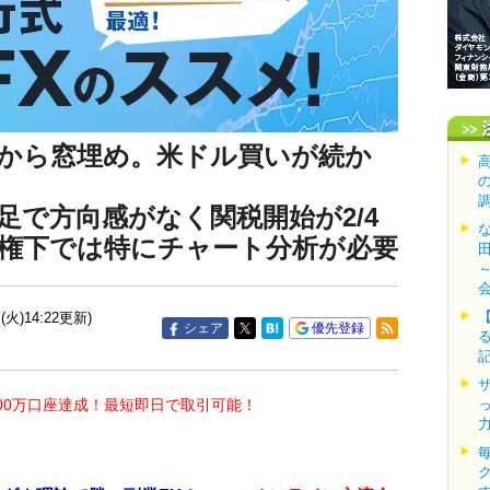
から窓埋め。米ドル買いが続か
足で方向感がなく関税開始が2/4
権下では特にチャート分析が必要
(火)14:22更新)
シェア
優先登録
00万口座達成！最短即日で取引可能！