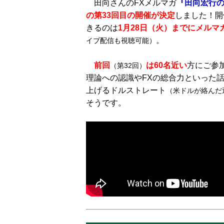
田向さんのFXメルマガ
『田向宏行の
の第33
回目の開催が決定
しました！開
きるのは
1月28日（火
）までにメルマ
。
イブ配信も視聴可能）
前回
は60名近い
方にご参
（第32回）
理論への認識やFXの総合力といった
上げるドルストレート
（米ドルが絡んだ
そうです。