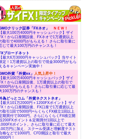
GMOクリック証券「FXネオ」
ＮＥＷ！
【最大100万4000円キャッシュバック】ザイ
FX！から口座開設後、FXネオで1万通貨以上
の取引で4000円がもらえる！ さらに取引量に
応じて最大100万円のチャンスも！
FXブロードネット
【最大6万3000円キャッシュバック】当サイト
限定！1万通貨以上の取引で現金3000円がもら
えるキャンペーン実施中！
GMO外貨「外貨ex」
人気上昇中！
【最大100万4000円キャッシュバック】ザイ
FX！から口座開設後、1万通貨以上の取引で
4000円がもらえる！ さらに取引量に応じて最
大100万円のチャンスも！
外為どっとコム「外貨ネクストネオ」
【最大101万2000円＋1200FXポイント】ザイ
FX！から口座開設後、FX口座で1万通貨以上
の取引1回で5000円+らくらくFX積立1回以上
定期買付で3000円。さらにらくらくFX積立開
設200FXポイント＆定期買付1回以上で
1000FXポイント。さらに取引量に応じて最大
100万円に加え、スクール受講と理解度テスト
合格などで1000円、CFD開設と取引で最大
4000円！