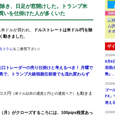
を除き、日足が窓開けした。
トランプ米
買いを仕掛けた人が多くいた
ら米ドルが買われ、
ドルストレートは米ドル/円を除
く動きました
。
ザイ
当コラム
をご参照下さい）
2026
8月6
、大口トレーダーの売り仕掛けと考えるべき！ 月曜で
思惑
異で、トランプ大統領就任前後でも流れ変わらず
勢』
2026
ゴール
ロス円
も動きま
（米ドル以外の通貨と円との通貨ペア）
FX」で
使える
日（月）がクローズするころには、100pips程度あっ
2026