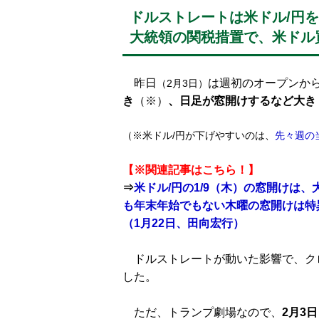
ドルストレートは米ドル/円
大統領の関税措置で、米ドル
昨日
は週初のオープンか
（2月3日）
き
（※）
、日足が窓開けするなど大き
（※米ドル/円が下げやすいのは、
先々週の
【※関連記事はこちら！】
⇒
米ドル/円の1/9（木）の窓開けは
も年末年始でもない木曜の窓開けは特
（1月22日、田向宏行）
ドルストレートが動いた影響で、ク
した。
ただ、トランプ劇場なので、
2月3