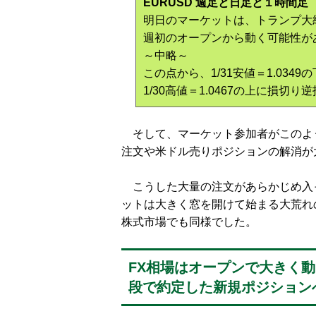
EURUSD 週足と日足と１時間足
明日のマーケットは、トランプ大
週初のオープンから動く可能性が
～中略～
この点から、1/31安値＝1.03
1/30高値＝1.0467の上に損
そして、マーケット参加者がこのよ
注文や米ドル売りポジションの解消が
こうした大量の注文があらかじめ入
ットは大きく窓を開けて始まる大荒れ
株式市場でも同様でした。
FX相場はオープンで大きく
段で約定した新規ポジション