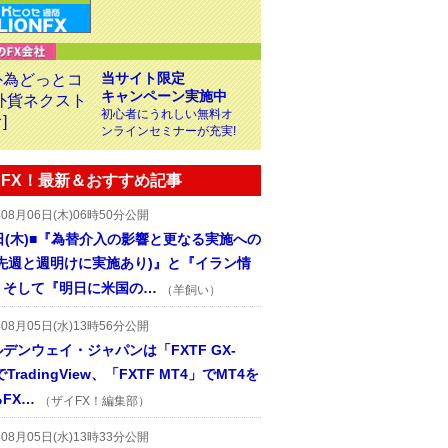
当サイト限定
キャンペーン実施中
初心者にうれしい無料オ
ンラインセミナーが充実!
FX！最新＆おすすめ記事
年08月06日(木)06時50分公開
日(木)■『為替介入の影響と更なる実施への
(先週と週明けに実施あり)』と『イラン情
、そして『明日に米国の…
（羊飼い）
年08月05日(水)13時56分公開
デンウェイ・ジャパンは「FXTF GX-
TradingView、「FXTF MT4」でMT4を
FX…
（ザイFX！編集部）
年08月05日(水)13時33分公開