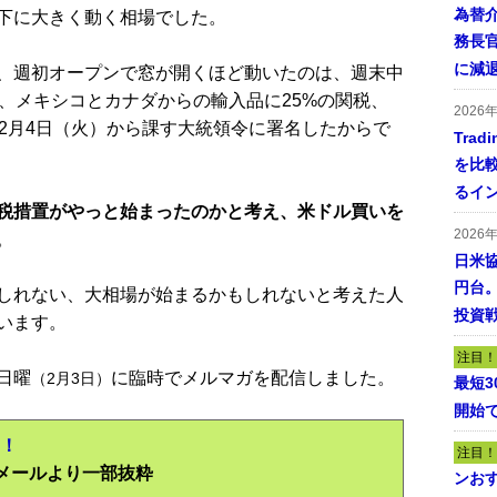
為替
下に大きく動く相場でした。
務長
に減
、週初オープンで窓が開くほど動いたのは、週末中
、メキシコとカナダからの輸入品に25%の関税、
2026
2月4日（火）から課す大統領令に署名したからで
Tra
を比
るイ
税措置がやっと始まったのかと考え、米ドル買いを
2026
。
日米
円台
しれない、大相場が始まるかもしれないと考えた人
投資
います。
注目！
日曜
に臨時でメルマガを配信しました。
（2月3日）
最短
開始
X！
注目！
配信メールより一部抜粋
ンおす