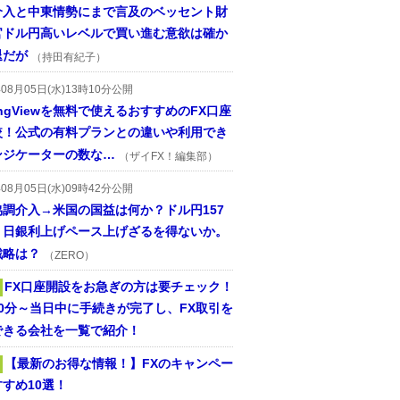
介入と中東情勢にまで言及のベッセント財
官ドル円高いレベルで買い進む意欲は確か
退だが
（持田有紀子）
年08月05日(水)13時10分公開
dingViewを無料で使えるおすすめのFX口座
較！公式の有料プランとの違いや利用でき
ンジケーターの数な…
（ザイFX！編集部）
年08月05日(水)09時42分公開
協調介入→米国の国益は何か？ドル円157
。日銀利上げペース上げざるを得ないか。
戦略は？
（ZERO）
FX口座開設をお急ぎの方は要チェック！
30分～当日中に手続きが完了し、FX取引を
できる会社を一覧で紹介！
【最新のお得な情報！】FXのキャンペー
すめ10選！