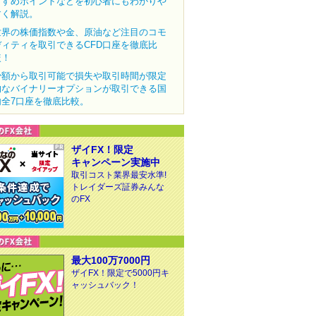
すすめポイントなどを初心者にもわかりや
すく解説。
世界の株価指数や金、原油など注目のコモ
ディティを取引できるCFD口座を徹底比
較！
少額から取引可能で損失や取引時間が限定
的なバイナリーオプションが取引できる国
内全7口座を徹底比較。
ザイFX！限定
キャンペーン実施中
取引コスト業界最安水準!
トレイダーズ証券みんな
のFX
最大100万7000円
ザイFX！限定で5000円キ
ャッシュバック！