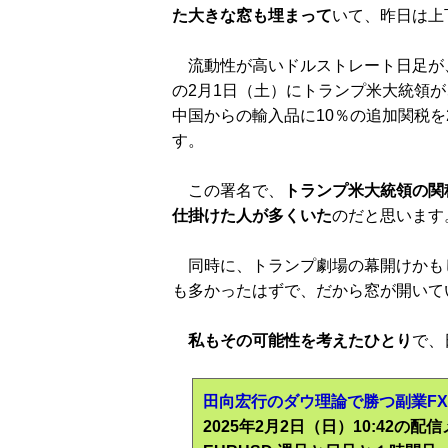
た大きな窓も埋まって
いて、昨日は上
流動性が高いドルストレート日足が
の2月1日（土）にトランプ米大統領が
中国からの輸入品に10％の追加関税を
す。
この署名で、
トランプ米大統領の関
仕掛けた人が多くいた
のだと思います
同時に、トランプ劇場の幕開けかも
も多かったはずで、だから窓が開いて
私もその可能性を考えたひとり
で、
田向宏行のダウ理論で勝つ副業F
2025年2月2日（日）10:42の