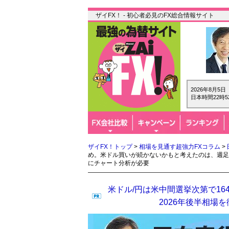
ザイFX！ - 初心者必見のFX総合情報サイト
2026年8月5
日本時間22時5
ザイFX！トップ
>
相場を見通す超強力FXコラム
>
め。米ドル買いが続かないかもと考えたのは、週足
にチャート分析が必要
米ドル/円は米中間選挙次第で16
2026年後半相場