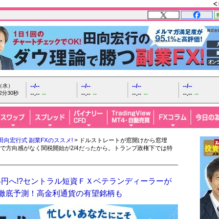
日（水）
--/--
--/--
--/--
--/--
2分31秒
--.--
--
--.--
--
--.--
--
--.--
--
田向宏行式 副業FXのススメ!
> ドルストレートが窓開けから窓埋
で方向感がなく関税開始が2/4だったから。トランプ政権下では特
4円へ!?セントラル短資ＦＸベテランディーラーが
を徹底予測！高金利通貨の有望銘柄も