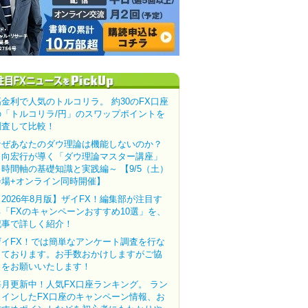
高金利で人気のトルコリラ。 約30のFX口座
の「トルコリラ/円」のスワップポイントを
調査して比較！
なぜあなたのダウ理論は機能しないのか？
田向宏行が導く「ダウ理論マスター講座」
～時間軸の基礎知識と実践編～ 【9/5（土）
会場+オンライン同時開催】
【2026年8月版】ザイFX！編集部が注目す
る「FXのキャンペーンおすすめ10選」を、
記事で詳しく紹介！
ザイFX！では簡単なアンケート調査を行な
っております。お手数おかけしますがご協
力をお願いいたします！
毎月更新中！人気FX口座ランキング。 ラン
クインしたFX口座のキャンペーン情報、お