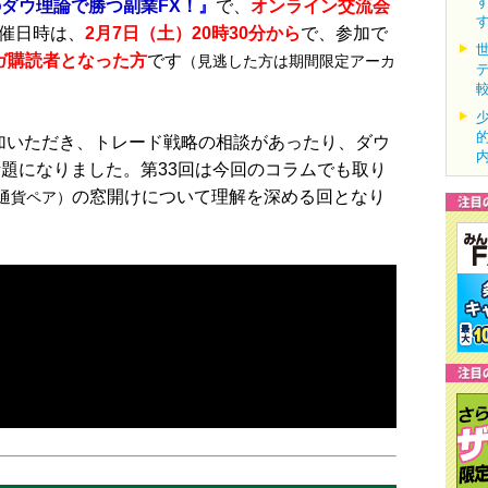
ダウ理論で勝つ副業FX！』
で、
オンライン交流会
催日時は、
2
月7
日（土）20時30分から
で、参加で
ガ購読者となった方
です
（見逃した方は期間限定アーカ
加いただき、トレード戦略の相談があったり、ダウ
話題になりました。第33回は今回のコラムでも取り
の窓開けについて理解を深める回となり
通貨ペア）