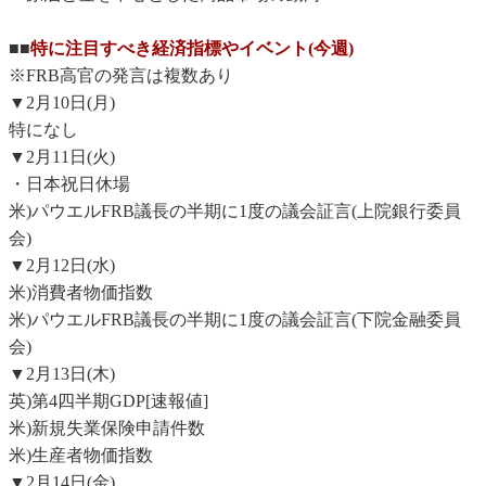
■■
特に注目すべき経済指標やイベント(今週)
※FRB高官の発言は複数あり
▼2月10日(月)
特になし
▼2月11日(火)
・日本祝日休場
米)パウエルFRB議長の半期に1度の議会証言(上院銀行委員
会)
▼2月12日(水)
米)消費者物価指数
米)パウエルFRB議長の半期に1度の議会証言(下院金融委員
会)
▼2月13日(木)
英)第4四半期GDP[速報値]
米)新規失業保険申請件数
米)生産者物価指数
▼2月14日(金)