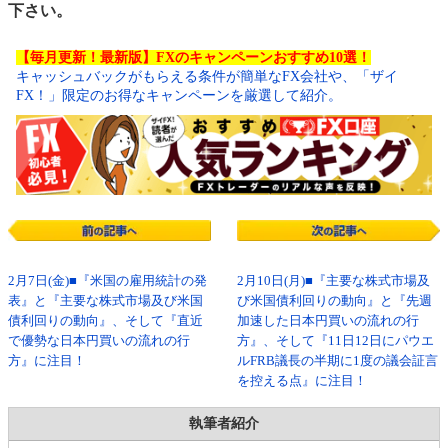
下さい。
【毎月更新！最新版】FXのキャンペーンおすすめ10選！
キャッシュバックがもらえる条件が簡単なFX会社や、「ザイ
FX！」限定のお得なキャンペーンを厳選して紹介。
2月7日(金)■『米国の雇用統計の発
2月10日(月)■『主要な株式市場及
表』と『主要な株式市場及び米国
び米国債利回りの動向』と『先週
債利回りの動向』、そして『直近
加速した日本円買いの流れの行
で優勢な日本円買いの流れの行
方』、そして『11日12日にパウエ
方』に注目！
ルFRB議長の半期に1度の議会証言
を控える点』に注目！
執筆者紹介