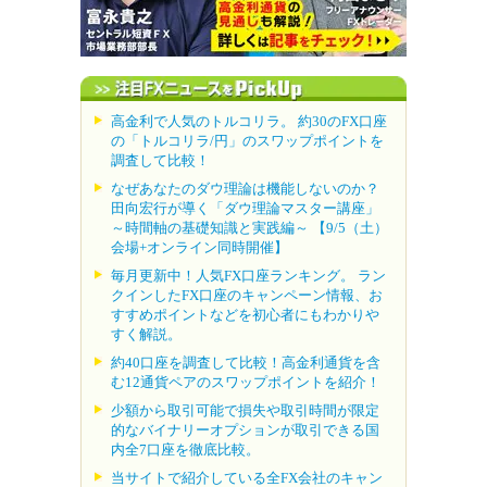
高金利で人気のトルコリラ。 約30のFX口座
の「トルコリラ/円」のスワップポイントを
調査して比較！
なぜあなたのダウ理論は機能しないのか？
田向宏行が導く「ダウ理論マスター講座」
～時間軸の基礎知識と実践編～ 【9/5（土）
会場+オンライン同時開催】
毎月更新中！人気FX口座ランキング。 ラン
クインしたFX口座のキャンペーン情報、お
すすめポイントなどを初心者にもわかりや
すく解説。
約40口座を調査して比較！高金利通貨を含
む12通貨ペアのスワップポイントを紹介！
少額から取引可能で損失や取引時間が限定
的なバイナリーオプションが取引できる国
内全7口座を徹底比較。
当サイトで紹介している全FX会社のキャン