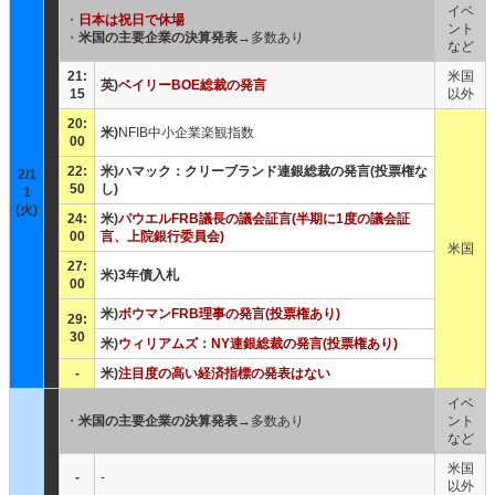
イベ
・
日本は祝日で休場
ント
・
米国の主要企業の決算発表
→多数あり
など
21:
米国
英)
ベイリーBOE総裁の発言
15
以外
20:
米)
NFIB中小企業楽観指数
00
22:
米)ハマック：クリーブランド連銀総裁の発言(投票権な
2/1
50
し)
1
(火)
24:
米)
パウエルFRB議長の議会証言(半期に1度の議会証
00
言、上院銀行委員会)
米国
27:
米)3年債入札
00
米)
ボウマンFRB理事の発言(投票権あり)
29:
30
米)
ウィリアムズ：NY連銀総裁の発言(投票権あり)
-
米)
注目度の高い経済指標の発表はない
イベ
・
米国の主要企業の決算発表
→多数あり
ント
など
米国
-
-
以外