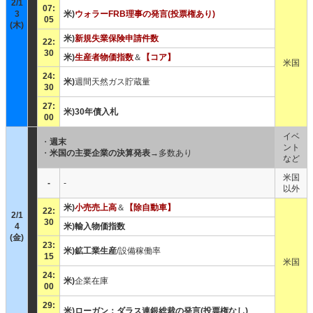
2/1
07:
3
米)
ウォラーFRB理事の発言(投票権あり)
05
(木)
米)
新規失業保険申請件数
22:
30
米)
生産者物価指数
＆
【コア】
米国
24:
米)
週間天然ガス貯蔵量
30
27:
米)30年債入札
00
イベ
・
週末
ント
・
米国の主要企業の決算発表
→多数あり
など
米国
-
-
以外
米)
小売売上高
＆
【除自動車】
22:
2/1
30
4
米)輸入物価指数
(金)
23:
米)鉱工業生産
/設備稼働率
15
米国
24:
米)
企業在庫
00
29:
米)ローガン：ダラス連銀総裁の発言(投票権なし)