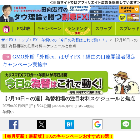
FX比較
キャンペーン
ランキング
スワップ
スプレッド
ザイFX！トップ
>
FX・羊飼いの「今日の為替はこれで動く！」
> 【2月10日～の
週】為替相場の注目材料スケジュールと焦点
GMO外貨「外貨ex」はザイFX！経由の口座開設者限定
キャンペーン実施中！
【2月10日～の週】為替相場の注目材料スケジュールと焦点
2025年02月09日(日)15:24公開
[2025年02月09日(日)15:24更新]
羊飼い
【毎月更新！最新版】FXのキャンペーンおすすめ10選！