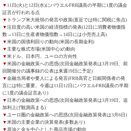
▼
11日(火)と12日(水)にパウエルFRB議長の半期に1度の議会
証言が行われる点
▼
トランプ米大統領の発言や政策(直近では特に関税に焦点)
▼
注目度の高い米国の経済指標の発表(12日に消費者物価指
数→13日に生産者物価指数→14日には小売売上高)
▼
米国の国債利回りの動向(米国の長期金利)
▼
主要な株式市場(米国中心)の動向
▼
米ドル、日本円、ユーロの方向性
▼
米国の金融政策への思惑(次回金融政策発表は3月19日、前
回開催分の議事録の公表は来週19日に予定)
▼
金融当局者や要人による発言(FRB高官と日銀関係者の発
言には特に重要。今週は11日12日にパウエルFRB議長の半期
に1度の議会証言あり)
▼
日本の金融政策への思惑(次回金融政策発表は3月19日。追
加利上げ観測高まる)
▼
ユーロ圏の金融政策への思惑(次回金融政策発表は3月6日)
▼
米国の主要企業の決算発表(多数あり)
▼
原油と金を中心とした商品市場の動向