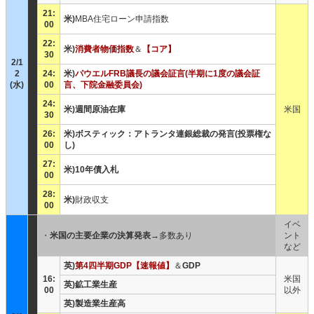
21:
米)
MBA住宅ローン申請指数
00
22:
米)
消費者物価指数
＆
【コア】
30
2/1
2
24:
米)
パウエルFRB議長の議会証言(半期に1度の議会証
(水)
00
言、下院金融委員会)
24:
米)週間原油在庫
米国
30
26:
米)ボスティック：アトランタ連銀総裁の発言(投票権な
00
し)
27:
米)10年債入札
00
28:
米)
財政収支
00
イベ
・
米国の主要企業の決算発表
→多数あり
ント
など
英)
第4四半期GDP【速報値】
＆
GDP
16:
米国
英)鉱工業生産
00
以外
英)製造業生産高