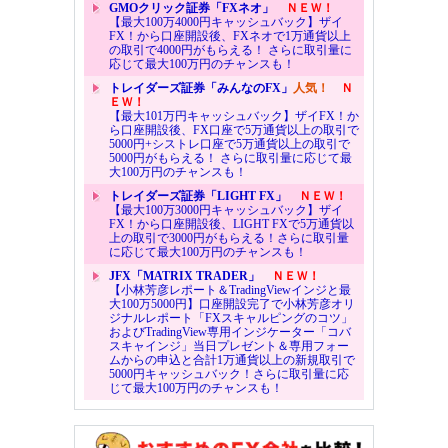
GMOクリック証券「FXネオ」
ＮＥＷ！
【最大100万4000円キャッシュバック】ザイ
FX！から口座開設後、FXネオで1万通貨以上
の取引で4000円がもらえる！ さらに取引量に
応じて最大100万円のチャンスも！
トレイダーズ証券「みんなのFX」
人気！
Ｎ
ＥＷ！
【最大101万円キャッシュバック】ザイFX！か
ら口座開設後、FX口座で5万通貨以上の取引で
5000円+シストレ口座で5万通貨以上の取引で
5000円がもらえる！ さらに取引量に応じて最
大100万円のチャンスも！
トレイダーズ証券「LIGHT FX」
ＮＥＷ！
【最大100万3000円キャッシュバック】ザイ
FX！から口座開設後、LIGHT FXで5万通貨以
上の取引で3000円がもらえる！さらに取引量
に応じて最大100万円のチャンスも！
JFX「MATRIX TRADER」
ＮＥＷ！
【小林芳彦レポート＆TradingViewインジと最
大100万5000円】口座開設完了で小林芳彦オリ
ジナルレポート「FXスキャルピングのコツ」
およびTradingView専用インジケーター「コバ
スキャインジ」当日プレゼント＆専用フォー
ムからの申込と合計1万通貨以上の新規取引で
5000円キャッシュバック！さらに取引量に応
じて最大100万円のチャンスも！