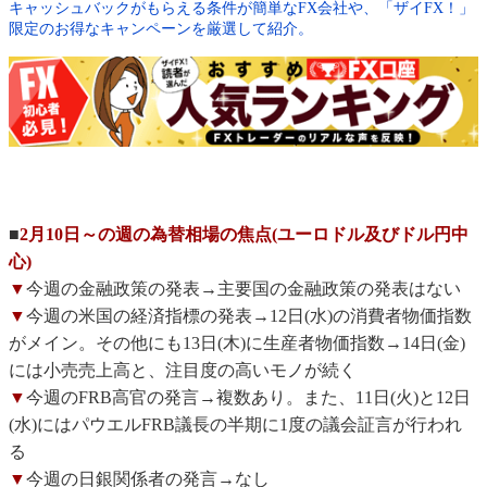
キャッシュバックがもらえる条件が簡単なFX会社や、「ザイFX！」
限定のお得なキャンペーンを厳選して紹介。
■
2月10日～の週の為替相場の焦点(ユーロドル及びドル円中
心)
▼
今週の金融政策の発表→主要国の金融政策の発表はない
▼
今週の米国の経済指標の発表→12日(水)の消費者物価指数
がメイン。その他にも13日(木)に生産者物価指数→14日(金)
には小売売上高と、注目度の高いモノが続く
▼
今週のFRB高官の発言→複数あり。また、11日(火)と12日
(水)にはパウエルFRB議長の半期に1度の議会証言が行われ
る
▼
今週の日銀関係者の発言→なし