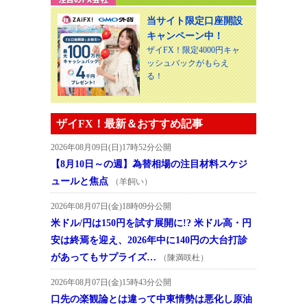
当サイト限定口座開設
キャンペーン中！
ザイFX！限定4000円キャ
ッシュバックがもらえ
る！
ザイFX！最新＆おすすめ記事
2026年08月09日(日)17時52分公開
【8月10日～の週】為替相場の注目材料スケジ
ュールと焦点
（羊飼い）
2026年08月07日(金)18時09分公開
米ドル/円は150円を試す展開に!? 米ドル高・円
安は終焉を迎え、2026年中に140円の大台打診
があってもサプライズ…
（陳満咲杜）
2026年08月07日(金)15時43分公開
口先の楽観論とは違って中東情勢は悪化し原油