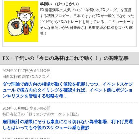
羊飼い （ひつじかい）
FX情報満載の人気ブログ「羊飼いのFXブログ」を運営
する凄腕ブロガー。日本ではまだFXが一般的でなかった
2001年からFXのトレードを続けている。このコーナーは
そんな羊飼いが今日発表される重要経済指標をズバリ解
説！
FX・羊飼いの「今日の為替はこれで動く！」の関連記事
2024年09月17日(火)16:44公開
田向宏行式 副業FXのススメ!
ダウ理論で縦方向の相場が動く値段を把握しつつ、イベントスケジ
ュールで横方向のタイミングを確認すれば、イベント前にポジショ
ンやリスクを管理する戦略を考…
2024年05月08日(水)15:48公開
持田有紀子の「戦うオンナのマーケット日記」
雇用統計の結果にそうも素直になり切れない為替相場、利下げ見通
しとはいっても今後のスケジュール感も微妙