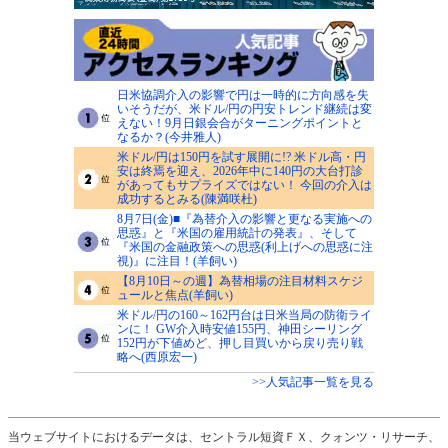
日米協調介入の影響で円は一時的に方向感を失
いそうだが、米ドル/円の円安トレンド継続は変
えない！9月日銀会合がターニングポイントと
なるか？(今井雅人)
米ドル/円は150円を試す展開に!? 米ドル高・円
安は終焉を迎え、2026年中に140円の大台打診
があってもサプライズではない！ 今回の介入は
成功するとみる(陳満咲杜)
8月7日(金)■『為替介入の影響と更なる実施への
思惑』と『米国の雇用統計の発表』、そして
『米国の金融政策への思惑(利上げへの思惑に注
視)』に注目！(羊飼い)
【8月10日～の週】為替相場の注目材料スケジ
ュールと焦点(羊飼い)
米ドル/円の160～162円台は日米当局の防衛ライ
ンに！ GW介入時安値155円、神田シーリング
152円が下値めど、押し目買いから戻り売り戦
略へ(西原宏一)
>>人気記事一覧を見る
当ウェブサイトにおけるデータは、セントラル短資ＦＸ、クォンツ・リサーチ、