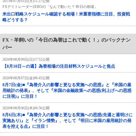
2013年07月01日(月)11:27公開
FXデイトレーダーZEROの「なんで動いた？ 昨日の相場」
米出口戦略スケジュール確認する相場！米重要指標に注目、投資戦
略どうする？
FX・羊飼いの「今日の為替はこれで動く！」のバックナン
バー
2026年08月09日(日)17:52公開
【8月10日～の週】為替相場の注目材料スケジュールと焦点
2026年08月07日(金)06:45公開
8月7日(金)■『為替介入の影響と更なる実施への思惑』と『米国の雇
用統計の発表』、そして『米国の金融政策への思惑(利上げへの思惑
に注視)』に注目！
2026年08月06日(木)06:50公開
8月6日(木)■『為替介入の影響と更なる実施への思惑(先週と週明けに
実施あり)』と『イラン情勢』、そして『明日に米国の雇用統計の発
表を控える点』に注目！