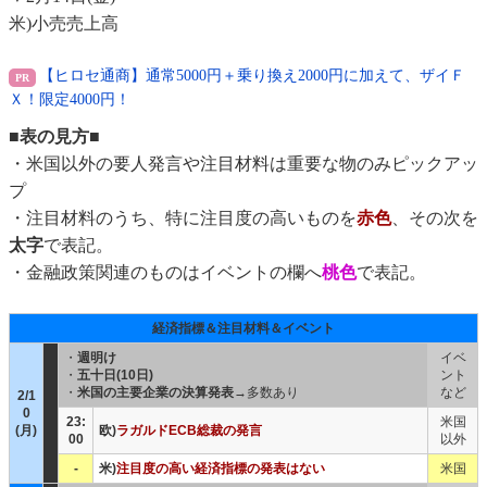
米)小売売上高
【ヒロセ通商】通常5000円＋乗り換え2000円に加えて、ザイＦ
Ｘ！限定4000円！
■表の見方■
・米国以外の要人発言や注目材料は重要な物のみピックアッ
プ
・注目材料のうち、特に注目度の高いものを
赤色
、その次を
太字
で表記。
・金融政策関連のものはイベントの欄へ
桃色
で表記。
経済指標＆注目材料＆イベント
・
週明け
イベ
・
五十日(10日)
ント
・
米国の主要企業の決算発表
→多数あり
など
2/1
0
23:
米国
(月)
欧)
ラガルドECB総裁の発言
00
以外
-
米)
注目度の高い経済指標の発表はない
米国