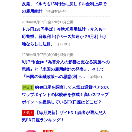
反発、ドル円も158円台に戻しドル金利上昇で
の雇用統計
（持田有紀子）
2026年08月07日(金)09時11分公開
ドル円158円半ば！今晩米雇用統計→介入も一
応警戒。日銀利上げペース加速か？9月利上げ
地ならしに注目。
（ZERO）
2026年08月07日(金)06時45分公開
8月7日(金)■『為替介入の影響と更なる実施への
思惑』と『米国の雇用統計の発表』、そして
『米国の金融政策への思惑(利上…
（羊飼い）
約40口座を調査して人気12通貨ペアのス
注目！
ワップポイントの比較表を作成！高いスワップ
ポイントを提供しているFX口座はどこだ？
【毎月更新】ザイFX！読者が選んだ人
人気！
気FX口座ランキング！