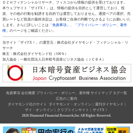
ＤＺＨフィナンシャルリサーチ、フィスコから情報の提供を受けております。
本ウェブサイト「ザイFX！」は、情報の提供を目的として運営しており、投
資、その他の行動を勧誘する目的では運営しておりません。通貨ペアの選択、売
買レートなど投資の最終決定は、お客様ご自身の判断でなさるようにお願いいた
します。さらに詳しいことは
「免責事項」
、
「プライバシー・ポリシー、著作
権」
のページをご確認ください。
当サイト「ザイFX！」の運営元：株式会社ダイヤモンド・フィナンシャル・リ
サーチ
株主：株式会社ダイヤモンド社（100％）
加入協会：一般社団法人日本暗号資産ビジネス協会（ＪＣＢＡ）
免責事項
会社概要
プライバシー・ポリシー、著作権
サイトマップ
タグ一覧
広告のご案内
ダイヤモンド社のサイト
ダイヤモンド・オンライン
|
週刊ダイヤモンド
|
ザイ・オンライン
|
クリプトインサイト
|
ザイFX！
2026 Diamond Financial Research,Inc All Rights Reserved.