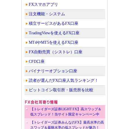
FXスマホアプリ
注文機能・システム
積立サービスがあるFX口座
TradingViewを使えるFX口座
MT4やMT5を使えるFX口座
FX自動売買（シストレ）口座
CFD口座
バイナリーオプション口座
読者が選んだFX口座人気ランキング！
ビットコイン取引所・販売所を比較
【トレイダーズ証券LIGHT FX】高スワップ＆
低スプレッド！当サイト限定キャンペーン中
【トレイダーズ証券みんなのFX】最高水準の高
スワップ＆最狭水準の低スプレッドが魅力！