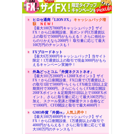
ヒロセ通商「LION FX」
キャッシュバック増
額
ＮＥＷ！
【最大100万7000円キャッシュバック】ザイ
FX！から口座開設後、英ポンド/円1万通貨以
上の取引で5000円がもらえる！ さらに他社か
らのりかえなら2000円！ 取引量に応じて最大
100万円のチャンスも！
FXブロードネット
【最大6万3000円キャッシュバック】当サイト
限定！1万通貨以上の取引で現金3000円がもら
えるキャンペーン実施中！
外為どっとコム「外貨ネクストネオ」
【最大101万2000円＋1200FXポイント】ザイ
FX！から口座開設後、FX口座で1万通貨以上
の取引1回で5000円+らくらくFX積立1回以上定
期買付で3000円。さらにらくらくFX積立開設
200FXポイント＆定期買付1回以上で1000FXポ
イント。さらに取引量に応じて最大100万円に
加え、スクール受講と理解度テスト合格など
で1000円、CFD開設と取引で最大4000円！
GMO外貨「外貨ex」
人気上昇中！
【最大100万4000円キャッシュバック】ザイ
FX！から口座開設後、1万通貨以上の取引で
4000円がもらえる！ さらに取引量に応じて最
大100万円のチャンスも！