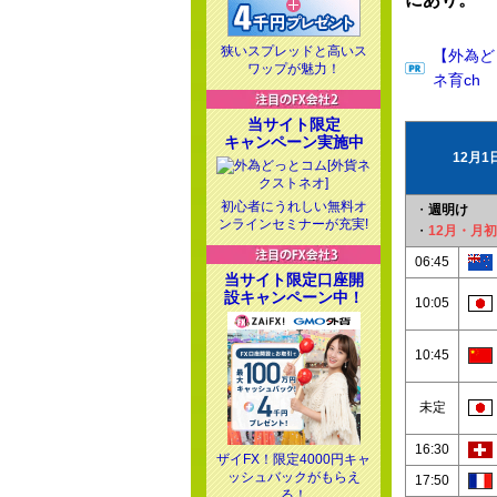
狭いスプレッドと高いス
【外為ど
ワップが魅力！
ネ育ch
当サイト限定
キャンペーン実施中
12月
初心者にうれしい無料オ
・
週明け
ンラインセミナーが充実!
・
12月・月
06:45
当サイト限定口座開
設キャンペーン中！
10:05
10:45
未定
16:30
ザイFX！限定4000円キャ
ッシュバックがもらえ
17:50
る！