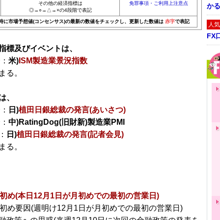
その他の経済指標は
免罪事項・ご利用上注意点
かる
◎→○→△→×の4段階で表記
0時に市場予想値(コンセンサス)の最新の数値をチェックし、更新した数値は
赤字
で表記
人気
FX
指標及びイベントは、
分：
米)
ISM製造業景況指数
まる。
は、
分：
日)
植田日銀総裁の発言(あいさつ)
分：
中)RatingDog(旧財新)製造業PMI
：
日)
植田日銀総裁の発言(記者会見)
まる。
月初め(本日12月1日が月初めでの最初の営業日)
月初め要因(週明け12月1日が月初めでの最初の営業日)