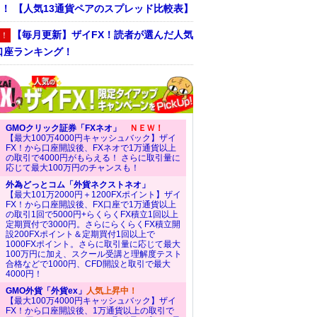
！ 【人気13通貨ペアのスプレッド比較表】
【毎月更新】ザイFX！読者が選んだ人気
！
口座ランキング！
GMOクリック証券「FXネオ」
ＮＥＷ！
【最大100万4000円キャッシュバック】ザイ
FX！から口座開設後、FXネオで1万通貨以上
の取引で4000円がもらえる！ さらに取引量に
応じて最大100万円のチャンスも！
外為どっとコム「外貨ネクストネオ」
【最大101万2000円＋1200FXポイント】ザイ
FX！から口座開設後、FX口座で1万通貨以上
の取引1回で5000円+らくらくFX積立1回以上
定期買付で3000円。さらにらくらくFX積立開
設200FXポイント＆定期買付1回以上で
1000FXポイント。さらに取引量に応じて最大
100万円に加え、スクール受講と理解度テスト
合格などで1000円、CFD開設と取引で最大
4000円！
GMO外貨「外貨ex」
人気上昇中！
【最大100万4000円キャッシュバック】ザイ
FX！から口座開設後、1万通貨以上の取引で