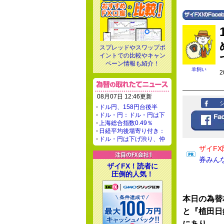
スプレッドやスワップポ
イントでの比較やキャン
ペーン情報も紹介！
羊飼い
2
08月07日 12:46更新
ドル円、158円台後半
ドル・円：ドル・円は下
上海総合指数0.49％
日経平均後場寄り付き：
ドル・円は下げ渋り、仲
ザイFX
券みん
ザイFX！読者に
圧倒的人気！
本日の為替
と『植田日
にあり。