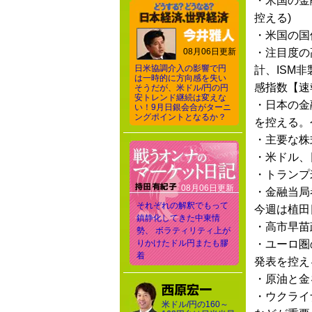
・米国の金
控える)
・米国の国
08月06日更新
・注目度の
日米協調介入の影響で円
計、ISM
は一時的に方向感を失い
感指数【速
そうだが、米ドル/円の円
安トレンド継続は変えな
・日本の金
い！9月日銀会合がターニ
ングポイントとなるか？
を控える。
・主要な株
・米ドル、
・トランプ
08月06日更新
・金融当局
それぞれの解釈でもって
今週は植田
鎮静化してきた中東情
・高市早苗
勢、 ボラティリティ上が
りかけたドル円またも膠
・ユーロ圏
着
発表を控え
・原油と金
・ウクライ
米ドル/円の160～