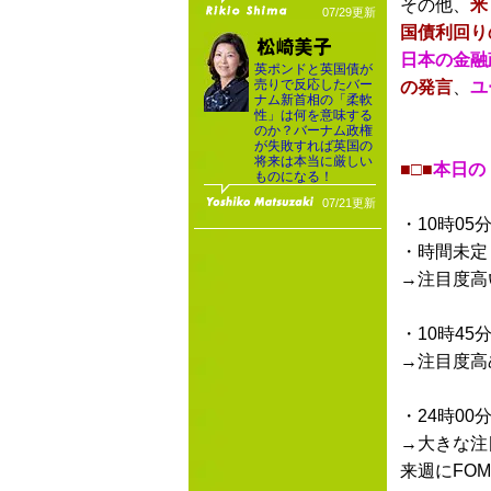
その他、
米
07/29更新
国債利回り
日本の金融
英ポンドと英国債が
売りで反応したバー
の発言
、
ユ
ナム新首相の「柔軟
性」は何を意味する
のか？バーナム政権
が失敗すれば英国の
将来は本当に厳しい
■□■
本日の
ものになる！
07/21更新
・10時05
・時間未定
→注目度高
・10時45
→注目度高
・24時00
→大きな注
来週にFO