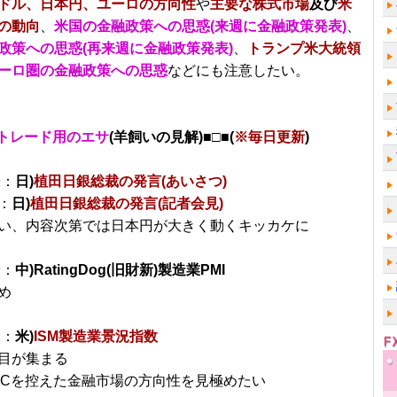
ドル、日本円、ユーロの方向性
や
主要な株式市場
及び
米
の動向
、
米国の金融政策への思惑(来週に金融政策発表)
、
政策への思惑(再来週に金融政策発表)
、
トランプ米大統領
ーロ圏の金融政策への思惑
などにも注意したい。
トレード用のエサ
(羊飼いの見解)■□■(
※毎日更新
)
分：
日)
植田日銀総裁の発言(あいさつ)
：
日)
植田日銀総裁の発言(記者会見)
い、内容次第では日本円が大きく動くキッカケに
分：
中)RatingDog(旧財新)製造業PMI
め
分：
米)
ISM製造業景況指数
目が集まる
MCを控えた金融市場の方向性を見極めたい