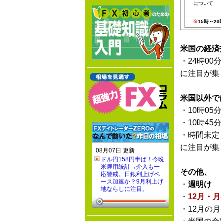
について
※
15時～2
米国の経済
・24時00
に注目が集
米国以外で
・10時05
・10時45
・時間未定
に注目が集
08月07日 更新
ドル円158円半ば！今晩
米雇用統計→介入も一
その他、
応警戒。日銀利上げペ
ース加速か？9月利上げ
・
週明け
地ならしに注目。
・
12月・
・12月の