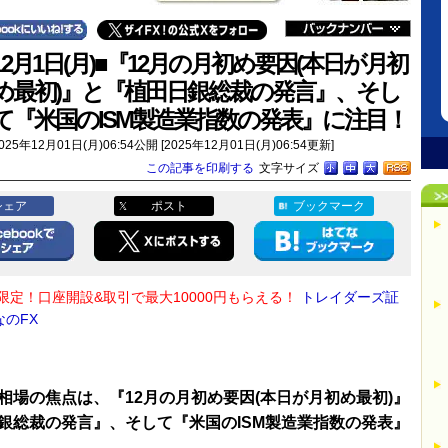
12月1日(月)■『12月の月初め要因(本日が月初
め最初)』と『植田日銀総裁の発言』、そし
て『米国のISM製造業指数の発表』に注目！
025年12月01日(月)06:54公開 [2025年12月01日(月)06:54更新]
この記事を印刷する
文字サイズ
シェア
ポスト
ブックマーク
限定！口座開設&取引で最大10000円もらえる！
トレイダーズ証
なのFX
相場の焦点は、『12月の月初め要因(本日が月初め最初)』
銀総裁の発言』、そして『米国のISM製造業指数の発表』