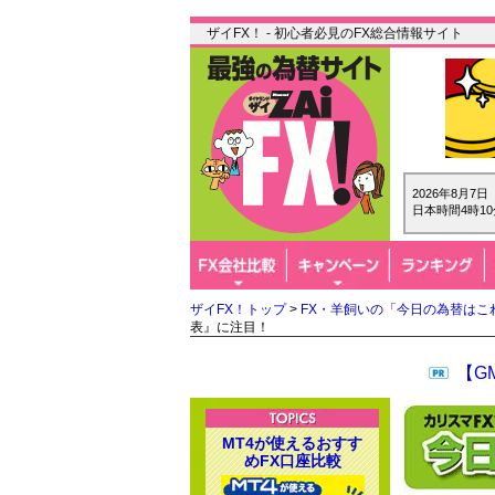
ザイFX！ - 初心者必見のFX総合情報サイト
2026年8月7
日本時間4時10
ザイFX！トップ
>
FX・羊飼いの「今日の為替はこ
表』に注目！
【G
MT4が使えるおすす
めFX口座比較