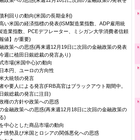
融政策への思惑(来週12月10日に次回の金融政策の発表を
債利回りの動向(米国の長期金利)
高い米国の経済指標の発表(ISM製造業指数、ADP雇用統
非製造業指数、PCEデフレーター、ミシガン大学消費者信頼
報値】が重要)
融政策への思惑(再来週12月19日に次回の金融政策の発表
今週に植田日銀総裁の発言あり)
式市場(米国中心)の動向
日本円、ユーロの方向性
米大統領の発言
者や要人による発言(FRB高官はブラックアウト期間中。
日銀総裁の発言に注目)
政権の方針や政策への思惑
の金融政策への思惑(再来週12月18日に次回の金融政策の
る)
を中心とした商品市場の動向
ナ情勢及び米国とロシアの関係悪化への思惑