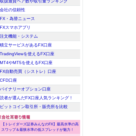
取扱通貨ペア数や取引量ランキング
会社の信頼性
FX・為替ニュース
FXスマホアプリ
注文機能・システム
積立サービスがあるFX口座
TradingViewを使えるFX口座
MT4やMT5を使えるFX口座
FX自動売買（シストレ）口座
CFD口座
バイナリーオプション口座
読者が選んだFX口座人気ランキング！
ビットコイン取引所・販売所を比較
【トレイダーズ証券みんなのFX】最高水準の高
スワップ＆最狭水準の低スプレッドが魅力！