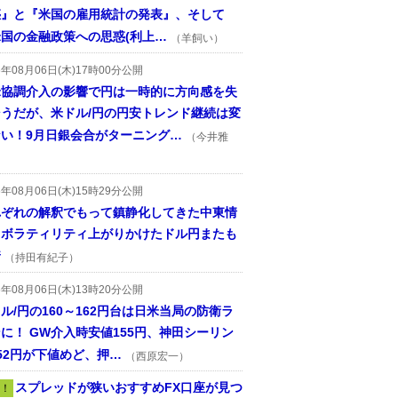
惑』と『米国の雇用統計の発表』、そして
国の金融政策への思惑(利上…
（羊飼い）
6年08月06日(木)17時00分公開
米協調介入の影響で円は一時的に方向感を失
そうだが、米ドル/円の円安トレンド継続は変
ない！9月日銀会合がターニング…
（今井雅
6年08月06日(木)15時29分公開
れぞれの解釈でもって鎮静化してきた中東情
、ボラティリティ上がりかけたドル円またも
着
（持田有紀子）
6年08月06日(木)13時20分公開
ル/円の160～162円台は日米当局の防衛ラ
に！ GW介入時安値155円、神田シーリン
52円が下値めど、押…
（西原宏一）
スプレッドが狭いおすすめFX口座が見つ
！