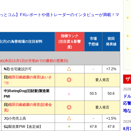
っとコム】FXレポートや億トレーダーのインタビューが満載！マ
指標ランク
市場
前回
1日(月)の為替相場の注目材料
(注目度＆影響
予想値
発表値
度)
初め(本日12月1日が月初めでの最初の営業日)
NZ)
住宅建設許可
-
+7.2%
日)
植田日銀総裁の発言(あいさ
ザ
要人発言
つ)
202
中)RatingDog(旧財新)製造業
50.5
50.6
ドル
PMI
応
日)
植田日銀総裁の発言(記者会
要人発言
見)
地
ス)
小売売上高
-
+1.5%
202
仏)
製造業PMI【改定値】
47.8
47.8
8月