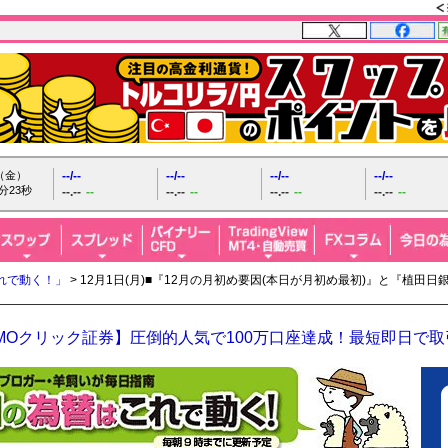
日（金）
--/--
--/--
--/--
--/--
分24秒
--.--
--
--.--
--
--.--
--
--.--
--
れで動く！」
> 12月1日(月)■『12月の月初め要因(本日が月初め最初)』と『植田
MOクリック証券】圧倒的人気で100万口座達成！最短即日で