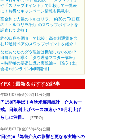
や「スワップポイント」で比較して一覧表
に！お得なキャンペーン情報も掲載中。
高金利で人気のトルコリラ。 約30のFX口座
の「トルコリラ/円」のスワップポイントを
調査して比較！
約40口座を調査して比較！高金利通貨を含
む12通貨ペアのスワップポイントを紹介！
なぜあなたのダウ理論は機能しないのか？
田向宏行が導く「ダウ理論マスター講座」
～時間軸の基礎知識と実践編～ 【9/5（土）
会場+オンライン同時開催】
イFX！最新＆おすすめ記事
6年08月07日(金)09時11分公開
円158円半ば！今晩米雇用統計→介入も一
警戒。日銀利上げペース加速か？9月利上げ
ならしに注目。
（ZERO）
6年08月07日(金)06時45分公開
7日(金)■『為替介入の影響と更なる実施への