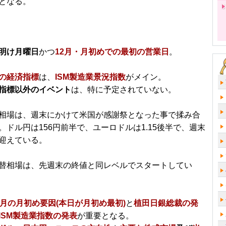
となる。
明け月曜日
かつ
12月・月初めでの最初の営業日
。
の経済指標
は、
ISM製造業景況指数
がメイン。
指標以外のイベント
は、特に予定されていない。
相場は、週末にかけて米国が感謝祭となった事で揉み合
。ドル円は156円前半で、ユーロドルは1.15後半で、週末
迎えている。
替相場は、先週末の終値と同レベルでスタートしてい
2月の月初め要因(本日が月初め最初)
と
植田日銀総裁の発
ISM製造業指数の発表
が重要となる。