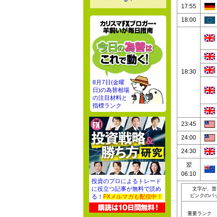
17:55
18:00
18:30
8月7日(金曜
日)の為替相場
の注目材料と
指標ランク
23:45
24:00
24:30
翌
06:10
投資のプロによるトレード
に役立つ記事が無料で読め
文字が、普
ピンクのバ
る！
FXメルマガも配信中！
重要ランク