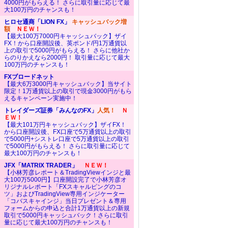
4000円がもらえる！ さらに取引量に応じて最
大100万円のチャンスも！
ヒロセ通商「LION FX」
キャッシュバック増
額
ＮＥＷ！
【最大100万7000円キャッシュバック】ザイ
FX！から口座開設後、英ポンド/円1万通貨以
上の取引で5000円がもらえる！ さらに他社か
らのりかえなら2000円！ 取引量に応じて最大
100万円のチャンスも！
FXブロードネット
【最大6万3000円キャッシュバック】当サイト
限定！1万通貨以上の取引で現金3000円がもら
えるキャンペーン実施中！
トレイダーズ証券「みんなのFX」
人気！
Ｎ
ＥＷ！
【最大101万円キャッシュバック】ザイFX！
から口座開設後、FX口座で5万通貨以上の取引
で5000円+シストレ口座で5万通貨以上の取引
で5000円がもらえる！ さらに取引量に応じて
最大100万円のチャンスも！
JFX「MATRIX TRADER」
ＮＥＷ！
【小林芳彦レポート＆TradingViewインジと最
大100万5000円】口座開設完了で小林芳彦オ
リジナルレポート「FXスキャルピングのコ
ツ」およびTradingView専用インジケーター
「コバスキャインジ」当日プレゼント＆専用
フォームからの申込と合計1万通貨以上の新規
取引で5000円キャッシュバック！さらに取引
量に応じて最大100万円のチャンスも！