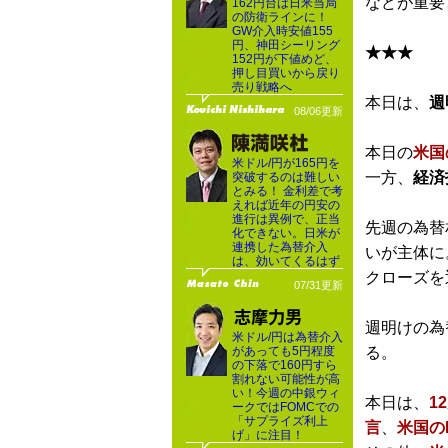
などが重要
162円台は日米当局
の防衛ラインに！
GW介入時安値155
円、神田シーリング
★★★
152円が下値めど、
押し目買いから戻り
売り戦略へ
本日は、
週
08/06更新
本日の
米国
米ドル/円が165円を
一方、
経済
突破するのは難しい
とみる！ 金利差で考
えれば近年の円安の
進行は異例で、正当
先週の為替
化できない。日米が
連携した為替介入
いが主体に
は、効いてくるはず
クローズを
07/31更新
週明けの為
米ドル/円は為替介入
があっても5円程度
る。
の下落で160円すら
割れない可能性が高
い！今週の中銀ウィ
本日は、
1
ークではFOMCでの
「サプライズ利上
言
、
米国の
げ」に注目！