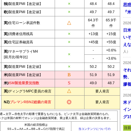
独)
製造業PMI【改定値】
48.4
48.4
思
『米
欧)
製造業PMI【改定値】
49.7
49.7
64.3千
65.9千
英)
住宅ローン承認件数
202
件
件
日
英)
消費者信用残高
+13億
+15億
い
英)
住宅証券融資高
+45億
+55億
え
-
+0.6%
英)
マネーサプライM4
人）
[前月比/前年比]
-
+3.6%
202
英)
製造業PMI【改定値】
50.2
50.2
そ
米)
製造業PMI【改定値】
51.9
51.9
勢
米)
ISM製造業景況指数
49.0
48.7
膠
英)
ディングラMPC委員の発言
要人発言
202
NZ)
ブレマンRBNZ総裁の発言
要人発言
米ド
イン
通→太字→赤色太字の順番で重要なものになる。ピンク太字は金融政策関連のもの。
グ1
ックは米国の材料でオレンジは金融政策関連、黄は要人発言、緑は企業の決算を表す。
米国の経済指標は
注目
SS→S→AA→A→BB→B→Cの7段階で表記
当コンテンツについての