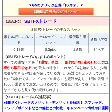
▼GMOクリック証券「FXネオ」▼
SBI FXトレード
【総合2位】
SBI FXトレードの主なスペック
米ドル/円 スプレッ
ユーロ/米ドル スプ
最低取引単
通貨ペア数
ド
レッド
位
0.18銭
0.3pips
1通貨
34ペア
【SBI FXトレードのおすすめポイント】
すべての通貨ペアを
「1通貨」単位、一般的なFX口座の1/1000の規
模から取引できる
のが最大の特徴！ これからFXを始める人、少額
取引ができるFX口座を探している方は、絶対にチェックしておき
たいFX会社です。スプレッドの狭さにも定評があり、1回の取引で
1000万通貨まで注文が出せるので、取引量が増えて稼げるように
なってからも長く使い続けられます。
【SBI FXトレードの関連記事】
■SBI FXトレードのメリット・デメリットを解説！ スプレッド、
スワップポイントなどの他社との比較、キャンペーン情報や口座開