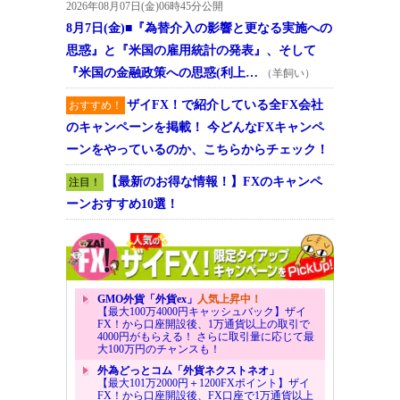
2026年08月07日(金)06時45分公開
8月7日(金)■『為替介入の影響と更なる実施への
思惑』と『米国の雇用統計の発表』、そして
『米国の金融政策への思惑(利上…
（羊飼い）
ザイFX！で紹介している全FX会社
おすすめ！
のキャンペーンを掲載！ 今どんなFXキャンペ
ーンをやっているのか、こちらからチェック！
【最新のお得な情報！】FXのキャンペ
注目！
ーンおすすめ10選！
GMO外貨「外貨ex」
人気上昇中！
【最大100万4000円キャッシュバック】ザイ
FX！から口座開設後、1万通貨以上の取引で
4000円がもらえる！ さらに取引量に応じて最
大100万円のチャンスも！
外為どっとコム「外貨ネクストネオ」
【最大101万2000円＋1200FXポイント】ザイ
FX！から口座開設後、FX口座で1万通貨以上