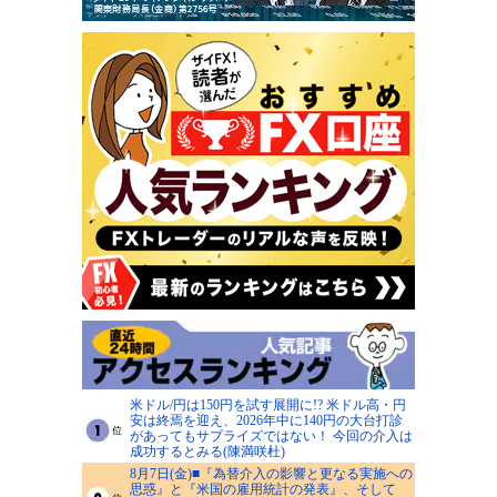
米ドル/円は150円を試す展開に!? 米ドル高・円
安は終焉を迎え、2026年中に140円の大台打診
があってもサプライズではない！ 今回の介入は
成功するとみる(陳満咲杜)
8月7日(金)■『為替介入の影響と更なる実施への
思惑』と『米国の雇用統計の発表』、そして