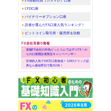
FX自動売買（シストレ）口座
CFD口座
バイナリーオプション口座
読者が選んだFX口座人気ランキング！
ビットコイン取引所・販売所を比較
老舗FX会社の外為どっとコムではザイFX！か
らの口座開設者限定キャンペーン中！
圧倒的人気で100万口座達成！ GMOクリック証
券なら最短即日で取引OK！