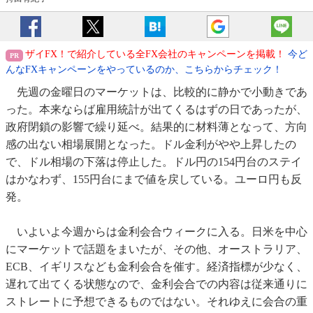
ザイFX！で紹介している全FX会社のキャンペーンを掲載！
今ど
んなFXキャンペーンをやっているのか、こちらからチェック！
先週の金曜日のマーケットは、比較的に静かで小動きであ
った。本来ならば雇用統計が出てくるはずの日であったが、
政府閉鎖の影響で繰り延べ。結果的に材料薄となって、方向
感の出ない相場展開となった。ドル金利がやや上昇したの
で、ドル相場の下落は停止した。ドル円の154円台のステイ
はかなわず、155円台にまで値を戻している。ユーロ円も反
発。
いよいよ今週からは金利会合ウィークに入る。日米を中心
にマーケットで話題をまいたが、その他、オーストラリア、
ECB、イギリスなども金利会合を催す。経済指標が少なく、
遅れて出てくる状態なので、金利会合での内容は従来通りに
ストレートに予想できるものではない。それゆえに会合の重