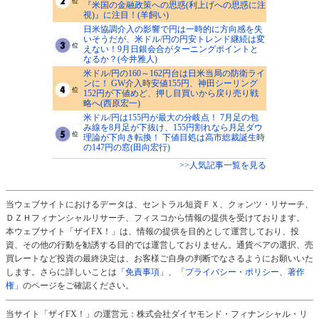
『米国の金融政策への思惑(利上げへの思惑に注
視)』に注目！(羊飼い)
日米協調介入の影響で円は一時的に方向感を失
いそうだが、米ドル/円の円安トレンド継続は変
えない！9月日銀会合がターニングポイントと
なるか？(今井雅人)
米ドル/円の160～162円台は日米当局の防衛ライ
ンに！ GW介入時安値155円、神田シーリング
152円が下値めど、押し目買いから戻り売り戦
略へ(西原宏一)
米ドル/円は155円が最大の分岐点！ 7月足の包
み線を8月足が下抜け、155円割れなら月足ダウ
理論が下向き転換！ 下値目処は高市総裁誕生時
の147円の窓(田向宏行)
>>人気記事一覧を見る
当ウェブサイトにおけるデータは、セントラル短資ＦＸ、クォンツ・リサーチ、
ＤＺＨフィナンシャルリサーチ、フィスコから情報の提供を受けております。
本ウェブサイト「ザイFX！」は、情報の提供を目的として運営しており、投
資、その他の行動を勧誘する目的では運営しておりません。通貨ペアの選択、売
買レートなど投資の最終決定は、お客様ご自身の判断でなさるようにお願いいた
します。さらに詳しいことは
「免責事項」
、
「プライバシー・ポリシー、著作
権」
のページをご確認ください。
当サイト「ザイFX！」の運営元：株式会社ダイヤモンド・フィナンシャル・リ