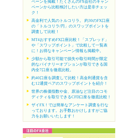
ペーンを掲載！たくさんのFX会社のキャン
ペーンから比較検討したい方は是非チェッ
ク！
高金利で人気のトルコリラ。 約30のFX口座
の「トルコリラ/円」のスワップポイントを
調査して比較！
MT4おすすめFX口座比較！「スプレッド」
や「スワップポイント」で比較して一覧表
に！お得なキャンペーン情報も掲載中。
少額から取引可能で損失や取引時間が限定
的なバイナリーオプションが取引できる国
内全7口座を徹底比較。
約40口座を調査して比較！高金利通貨を含
む12通貨ペアのスワップポイントを紹介！
世界の株価指数や金、原油など注目のコモ
ディティを取引できるCFD口座を徹底比較！
ザイFX！では簡単なアンケート調査を行な
っております。お手数おかけしますがご協
力をお願いいたします！