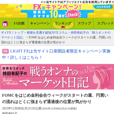
FX比較
キャンペーン
ランキング
スワップ
スプレッド
ザイFX！トップ
>
相場を見通す超強力FXコラム
>
持田有紀子の「戦うオンナの
マーケット日記」
> FOMCをはじめ金利会合ウィークがスタートの週、円買いの
流れはとくに強まらず通過後の位置が気がかり
LIGHT FXは当サイト口座開設者限定キャンペーン実施
中！詳しくはこちら！
FOMCをはじめ金利会合ウィークがスタートの週、
円買い
の流れはとくに強まらず通過後の位置が気がかり
2025年12月08日(月)15:02公開
[2025年12月08日(月)15:02更新]
持田有紀子