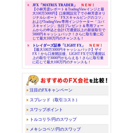
JFX「MATRIX TRADER」
ＮＥＷ！
【小林芳彦レポート＆TradingViewインジと最
大100万5000円】口座開設完了で小林芳彦オリ
ジナルレポート「FXスキャルピングのコツ」
およびTradingView専用インジケーター「コバ
スキャインジ」当日プレゼント＆専用フォー
ムからの申込と合計1万通貨以上の新規取引で
5000円キャッシュバック！さらに取引量に応
じて最大100万円のチャンスも！
トレイダーズ証券「LIGHT FX」
ＮＥＷ！
【最大100万3000円キャッシュバック】ザイ
FX！から口座開設後、LIGHT FXで5万通貨以
上の取引で3000円がもらえる！さらに取引量
に応じて最大100万円のチャンスも！
注目のFXキャンペーン
スプレッド（取引コスト）
スワップポイント
トルコリラ/円のスワップ
メキシコペソ/円のスワップ