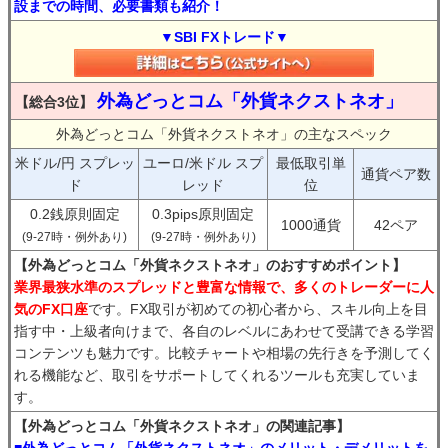
設までの時間、必要書類も紹介！
▼SBI FXトレード▼
外為どっとコム「外貨ネクストネオ」
【総合3位】
外為どっとコム「外貨ネクストネオ」の主なスペック
米ドル/円 スプレッ
ユーロ/米ドル スプ
最低取引単
通貨ペア数
ド
レッド
位
0.2銭原則固定
0.3pips原則固定
1000通貨
42ペア
(9-27時・例外あり)
(9-27時・例外あり)
【外為どっとコム「外貨ネクストネオ」のおすすめポイント】
業界最狭水準のスプレッドと豊富な情報で、多くのトレーダーに人
気のFX口座
です。FX取引が初めての初心者から、スキル向上を目
指す中・上級者向けまで、各自のレベルにあわせて受講できる学習
コンテンツも魅力です。比較チャートや相場の先行きを予測してく
れる機能など、取引をサポートしてくれるツールも充実していま
す。
【外為どっとコム「外貨ネクストネオ」の関連記事】