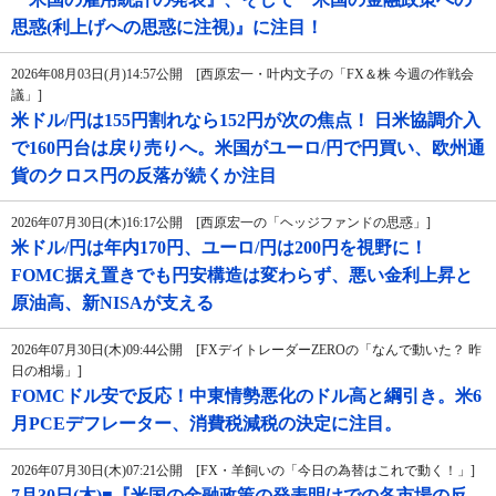
思惑(利上げへの思惑に注視)』に注目！
2026年08月03日(月)14:57公開 [西原宏一・叶内文子の「FX＆株 今週の作戦会
議」]
米ドル/円は155円割れなら152円が次の焦点！ 日米協調介入
で160円台は戻り売りへ。米国がユーロ/円で円買い、欧州通
貨のクロス円の反落が続くか注目
2026年07月30日(木)16:17公開 [西原宏一の「ヘッジファンドの思惑」]
米ドル/円は年内170円、ユーロ/円は200円を視野に！
FOMC据え置きでも円安構造は変わらず、悪い金利上昇と
原油高、新NISAが支える
2026年07月30日(木)09:44公開 [FXデイトレーダーZEROの「なんで動いた？ 昨
日の相場」]
FOMCドル安で反応！中東情勢悪化のドル高と綱引き。米6
月PCEデフレーター、消費税減税の決定に注目。
2026年07月30日(木)07:21公開 [FX・羊飼いの「今日の為替はこれで動く！」]
7月30日(木)■『米国の金融政策の発表明けでの各市場の反