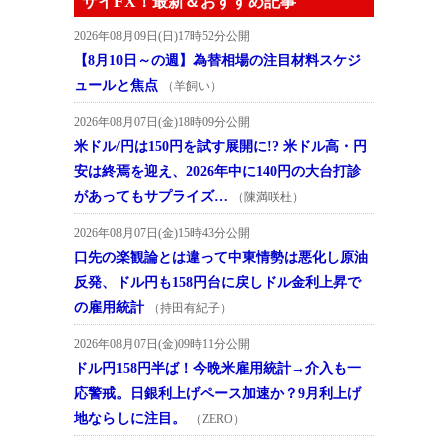
ザイFX！最新＆おすすめ記事
2026年08月09日(日)17時52分公開
【8月10日～の週】為替相場の注目材料スケジ
ュールと焦点
（羊飼い）
2026年08月07日(金)18時09分公開
米ドル/円は150円を試す展開に!? 米ドル高・円
安は終焉を迎え、2026年中に140円の大台打診
があってもサプライズ…
（陳満咲杜）
2026年08月07日(金)15時43分公開
口先の楽観論とは違って中東情勢は悪化し原油
反発、ドル円も158円台に戻しドル金利上昇で
の雇用統計
（持田有紀子）
2026年08月07日(金)09時11分公開
ドル円158円半ば！今晩米雇用統計→介入も一
応警戒。日銀利上げペース加速か？9月利上げ
地ならしに注目。
（ZERO）