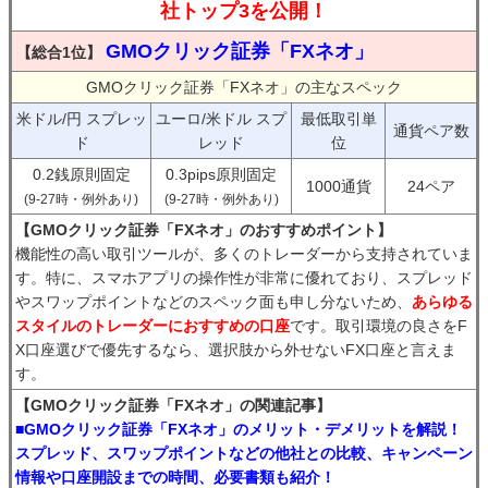
社トップ3を公開！
GMOクリック証券「FXネオ」
【総合1位】
GMOクリック証券「FXネオ」の主なスペック
米ドル/円 スプレッ
ユーロ/米ドル スプ
最低取引単
通貨ペア数
ド
レッド
位
0.2銭原則固定
0.3pips原則固定
1000通貨
24ペア
(9-27時・例外あり)
(9-27時・例外あり)
【GMOクリック証券「FXネオ」のおすすめポイント】
機能性の高い取引ツールが、多くのトレーダーから支持されていま
す。特に、スマホアプリの操作性が非常に優れており、スプレッド
やスワップポイントなどのスペック面も申し分ないため、
あらゆる
スタイルのトレーダーにおすすめの口座
です。取引環境の良さをF
X口座選びで優先するなら、選択肢から外せないFX口座と言えま
す。
【GMOクリック証券「FXネオ」の関連記事】
■GMOクリック証券「FXネオ」のメリット・デメリットを解説！
スプレッド、スワップポイントなどの他社との比較、キャンペーン
情報や口座開設までの時間、必要書類も紹介！