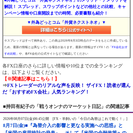
■外為どっとコム「外貨ネクストネオ」のメリット・デメリットを
解説！ スプレッド、スワップポイントなどの他社との比較、キャ
ンペーン情報や口座開設までの時間、必要書類も紹介！
▼外為どっとコム「外貨ネクストネオ」▼
※スプレッドはすべて例外あり。この表は2026年8月3日時点のデータをもとに作成している
ため、最新の情報とは異なっている場合があります。最新の情報はザイFX！の
「FX会社おす
すめ比較」
や、各FX会社の公式サイトなどで確認してください
各FX口座のさらに詳しい情報や10位までの全ランキング
は、以下よりご覧ください。
【※関連記事はこちら！】
⇒
FXトレーダーのリアルな声を反映！ ザイFX！読者が選ん
だ「おすすめFX会社」人気ランキング！
■持田有紀子の「戦うオンナのマーケット日記」の関連記事
2026年08月07日(金)06:45公開 [FX・羊飼いの「今日の為替はこれで動く！」]
8月7日(金)■『為替介入の影響と更なる実施への思惑』と
『米国の雇用統計の発表』、そして『米国の金融政策への