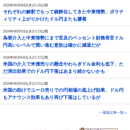
2026年08月06日(木)15:29公開
それぞれの解釈でもって鎮静化してきた中東情勢、ボラテ
ィリティ上がりかけたドル円またも膠着
2026年08月05日(水)13:33公開
為替介入と中東情勢にまで言及のベッセント財務長官ドル
円高いレベルで買い進む意欲は確かに減退だが
2026年08月04日(火)15:37公開
米国の介入で米債売りの懸念やわらぎドル金利も低下、た
だ演出効果でのドル円下落はあまり続かないかも
2026年08月03日(月)13:51公開
米国の助けでユーロ売りでの円相場の底上げ効果、ドル円
もアナウンス効果もあり再び下落はしているが
>>最新記事一覧へ