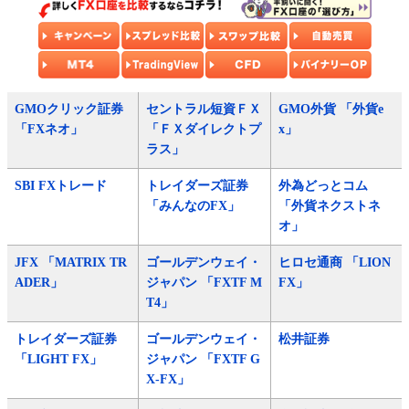
GMOクリック証券
セントラル短資ＦＸ
GMO外貨 「外貨e
「FXネオ」
「ＦＸダイレクトプ
x」
ラス」
SBI FXトレード
トレイダーズ証券
外為どっとコム
「みんなのFX」
「外貨ネクストネ
オ」
JFX 「MATRIX TR
ゴールデンウェイ・
ヒロセ通商 「LION
ADER」
ジャパン 「FXTF M
FX」
T4」
トレイダーズ証券
ゴールデンウェイ・
松井証券
「LIGHT FX」
ジャパン 「FXTF G
X-FX」