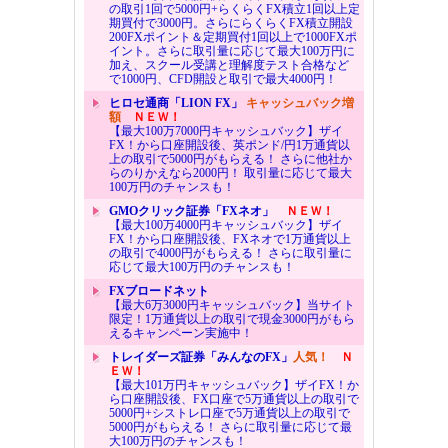
の取引1回で5000円+らくらくFX積立1回以上定
期買付で3000円。さらにらくらくFX積立開設
200FXポイント＆定期買付1回以上で1000FXポ
イント。さらに取引量に応じて最大100万円に
加え、スクール受講と理解度テスト合格など
で1000円、CFD開設と取引で最大4000円！
ヒロセ通商「LION FX」
キャッシュバック増
額
ＮＥＷ！
【最大100万7000円キャッシュバック】ザイ
FX！から口座開設後、英ポンド/円1万通貨以
上の取引で5000円がもらえる！ さらに他社か
らのりかえなら2000円！ 取引量に応じて最大
100万円のチャンスも！
GMOクリック証券「FXネオ」
ＮＥＷ！
【最大100万4000円キャッシュバック】ザイ
FX！から口座開設後、FXネオで1万通貨以上
の取引で4000円がもらえる！ さらに取引量に
応じて最大100万円のチャンスも！
FXブロードネット
【最大6万3000円キャッシュバック】当サイト
限定！1万通貨以上の取引で現金3000円がもら
えるキャンペーン実施中！
トレイダーズ証券「みんなのFX」
人気！
Ｎ
ＥＷ！
【最大101万円キャッシュバック】ザイFX！か
ら口座開設後、FX口座で5万通貨以上の取引で
5000円+シストレ口座で5万通貨以上の取引で
5000円がもらえる！ さらに取引量に応じて最
大100万円のチャンスも！