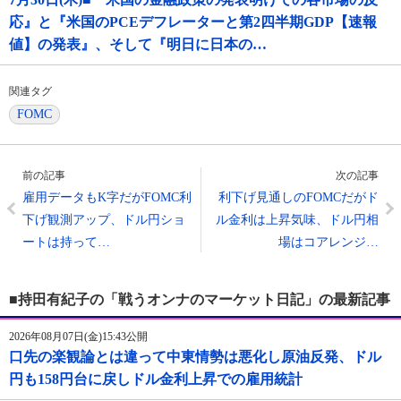
応』と『米国のPCEデフレーターと第2四半期GDP【速報
値】の発表』、そして『明日に日本の…
関連タグ
FOMC
前の記事
次の記事
雇用データもK字だがFOMC利
利下げ見通しのFOMCだがド
下げ観測アップ、ドル円ショ
ル金利は上昇気味、ドル円相
ートは持って…
場はコアレンジ…
■持田有紀子の「戦うオンナのマーケット日記」の最新記事
2026年08月07日(金)15:43公開
口先の楽観論とは違って中東情勢は悪化し原油反発、ドル
円も158円台に戻しドル金利上昇での雇用統計