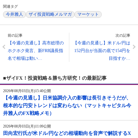
関連タグ
今井雅人
ザイ投資戦略メルマガ
マーケット
前の記事
次の記事
【今週の見通し】高市総理の
【今週の見通し】米ドル/円は
ホクホク発言、新FRB議長指
152円台が当面の底で154円を
名で相場は動い…
目指すか…
■ザイFX！投資戦略＆勝ち方研究！の最新記事
2026年08月03日(月)15:40公開
【今週の見通し】日米協調介入の影響は長引きそうだが、
根本的な円安トレンドは変わらない（マットキャピタル今
井雅人のFX戦略メモ）
2026年08月03日(月)11:09公開
田向宏行氏が米ドル/円などの相場動向を音声で解説するX