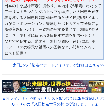
日本の中小型株市場に携わり、国内外で6年間にわたって
アナリストランキングのトップを維持した太田忠氏が代
表を務める太田忠投資評価研究所とザイ投資戦略メルマ
ガがコラボレーション。徹底したボトムアップ分析によ
る優良銘柄・バリュー銘柄の発掘を通じて、相場の動き
に一喜一憂せずに資産増を目指す方法を配信やセミナー
などで発信する。購読者（無料期間終了後）には、ポー
トフォリオの提示や質問への回答などが閲覧できるサー
ビスも提供！
太田忠の「勝者のポートフォリオ」の詳細はこちら>>
▲元フィデリティ投信アナリスト&40代でFIREを達成したポ
ール・サイの「米国株＆世界の株に投資しよう！」▲