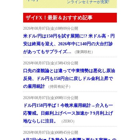
ンラインセミナーが充実!
ザイFX！最新＆おすすめ記事
2026年08月07日(金)18時09分公開
米ドル/円は150円を試す展開に!? 米ドル高・円
安は終焉を迎え、2026年中に140円の大台打診
があってもサプライズ…
（陳満咲杜）
2026年08月07日(金)15時43分公開
口先の楽観論とは違って中東情勢は悪化し原油
反発、ドル円も158円台に戻しドル金利上昇で
の雇用統計
（持田有紀子）
2026年08月07日(金)09時11分公開
ドル円158円半ば！今晩米雇用統計→介入も一
応警戒。日銀利上げペース加速か？9月利上げ
地ならしに注目。
（ZERO）
2026年08月07日(金)06時45分公開