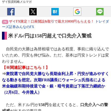
ザイ投資戦略メルマガ
ザイFX限定！口座開設&取引で最大10000円もらえる！
トレイダ
ーズ証券みんなのFX
米ドル/円は158円超えで口先介入警戒
自民党の大勝は為替相場ではある程度、事前に織り込んで
いたため、円安も伸び悩み。ただ、基本は円安トレンドは変
わりません。
【※関連記事はこちら！】
⇒
衆院選で自民党大勝なら長期金利上昇・円安が進みやすく
なる動きを想定。次期FRB議長にウォーシュ氏指名による
米金融緩和期待後退で金・銀・暗号資産は下落圧力継続か
（2月6日、今井雅人）
ただ、米ドル/円が
158円
を超えてくると、
口先介入への警
戒感
が出るので要注意。