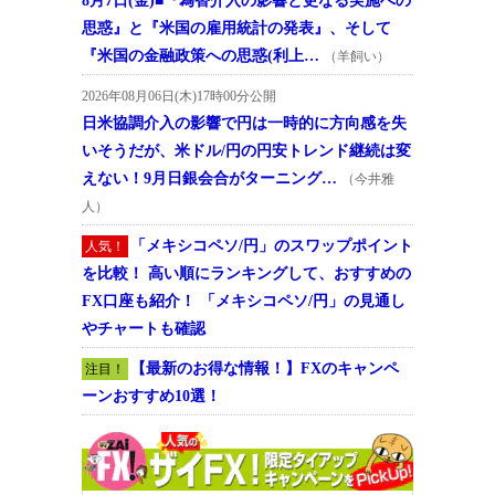
8月7日(金)■『為替介入の影響と更なる実施への
思惑』と『米国の雇用統計の発表』、そして
『米国の金融政策への思惑(利上…
（羊飼い）
2026年08月06日(木)17時00分公開
日米協調介入の影響で円は一時的に方向感を失
いそうだが、米ドル/円の円安トレンド継続は変
えない！9月日銀会合がターニング…
（今井雅
人）
「メキシコペソ/円」のスワップポイント
人気！
を比較！ 高い順にランキングして、おすすめの
FX口座も紹介！ 「メキシコペソ/円」の見通し
やチャートも確認
【最新のお得な情報！】FXのキャンペ
注目！
ーンおすすめ10選！