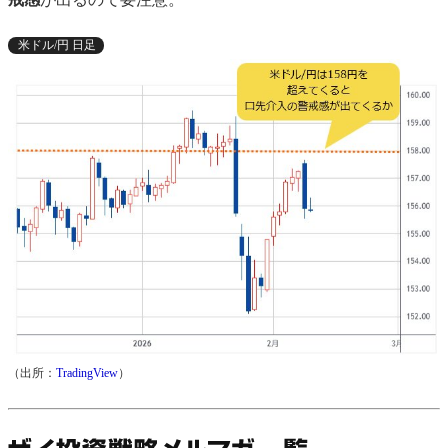
米ドル/円 日足
（出所：
TradingView
）