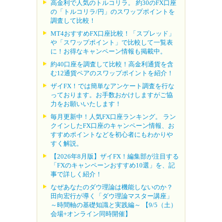
高金利で人気のトルコリラ。 約30のFX口座
の「トルコリラ/円」のスワップポイントを
調査して比較！
MT4おすすめFX口座比較！「スプレッド」
や「スワップポイント」で比較して一覧表
に！お得なキャンペーン情報も掲載中。
約40口座を調査して比較！高金利通貨を含
む12通貨ペアのスワップポイントを紹介！
ザイFX！では簡単なアンケート調査を行な
っております。お手数おかけしますがご協
力をお願いいたします！
毎月更新中！人気FX口座ランキング。 ラン
クインしたFX口座のキャンペーン情報、お
すすめポイントなどを初心者にもわかりや
すく解説。
【2026年8月版】ザイFX！編集部が注目する
「FXのキャンペーンおすすめ10選」を、記
事で詳しく紹介！
なぜあなたのダウ理論は機能しないのか？
田向宏行が導く「ダウ理論マスター講座」
～時間軸の基礎知識と実践編～ 【9/5（土）
会場+オンライン同時開催】