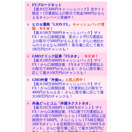
FXブロードネット
【最大6万3000円キャッシュバック】当サイト
限定！1万通貨以上の取引で現金3000円がもら
えるキャンペーン実施中！
ヒロセ通商「LION FX」
キャッシュバック増
額
ＮＥＷ！
【最大100万7000円キャッシュバック】ザイ
FX！から口座開設後、英ポンド/円1万通貨以
上の取引で5000円がもらえる！ さらに他社か
らのりかえなら2000円！ 取引量に応じて最大
100万円のチャンスも！
GMOクリック証券「FXネオ」
ＮＥＷ！
【最大100万4000円キャッシュバック】ザイ
FX！から口座開設後、FXネオで1万通貨以上
の取引で4000円がもらえる！ さらに取引量に
応じて最大100万円のチャンスも！
GMO外貨「外貨ex」
人気上昇中！
【最大100万4000円キャッシュバック】ザイ
FX！から口座開設後、1万通貨以上の取引で
4000円がもらえる！ さらに取引量に応じて最
大100万円のチャンスも！
外為どっとコム「外貨ネクストネオ」
【最大101万2000円＋1200FXポイント】ザイ
FX！から口座開設後、FX口座で1万通貨以上
の取引1回で5000円+らくらくFX積立1回以上定
期買付で3000円。さらにらくらくFX積立開設
200FXポイント＆定期買付1回以上で1000FXポ
イント。さらに取引量に応じて最大100万円に