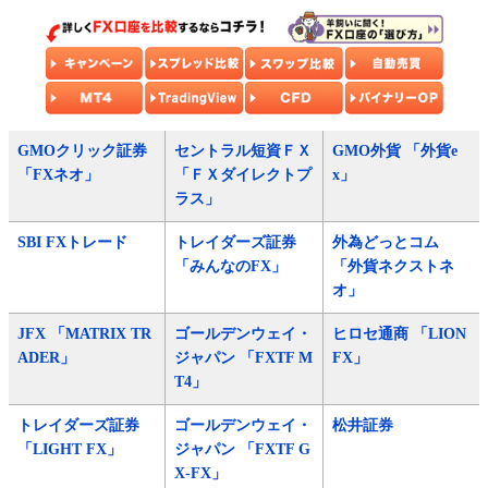
GMOクリック証券
セントラル短資ＦＸ
GMO外貨 「外貨e
「FXネオ」
「ＦＸダイレクトプ
x」
ラス」
SBI FXトレード
トレイダーズ証券
外為どっとコム
「みんなのFX」
「外貨ネクストネ
オ」
JFX 「MATRIX TR
ゴールデンウェイ・
ヒロセ通商 「LION
ADER」
ジャパン 「FXTF M
FX」
T4」
トレイダーズ証券
ゴールデンウェイ・
松井証券
「LIGHT FX」
ジャパン 「FXTF G
X-FX」