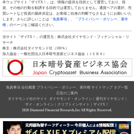
本ウェブサイト「ザイFX！」は、情報の提供を目的として運営しており、投
資、その他の行動を勧誘する目的では運営しておりません。通貨ペアの選択、売
買レートなど投資の最終決定は、お客様ご自身の判断でなさるようにお願いいた
します。さらに詳しいことは
「免責事項」
、
「プライバシー・ポリシー、著作
権」
のページをご確認ください。
当サイト「ザイFX！」の運営元：株式会社ダイヤモンド・フィナンシャル・リ
サーチ
株主：株式会社ダイヤモンド社（100％）
加入協会：一般社団法人日本暗号資産ビジネス協会（ＪＣＢＡ）
免責事項
会社概要
プライバシー・ポリシー、著作権
サイトマップ
タグ一覧
広告のご案内
ダイヤモンド社のサイト
ダイヤモンド・オンライン
|
週刊ダイヤモンド
|
ザイ・オンライン
|
クリプトインサイト
|
ザイFX！
2026 Diamond Financial Research,Inc All Rights Reserved.