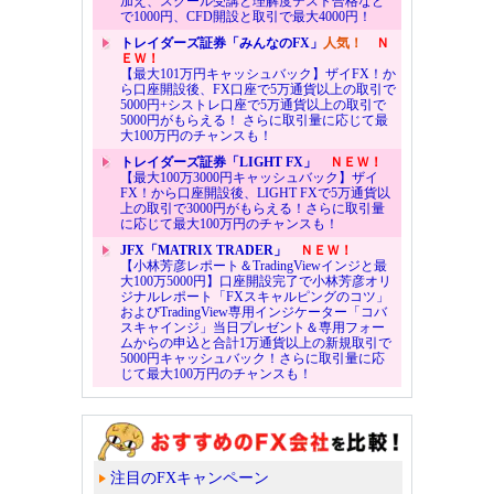
加え、スクール受講と理解度テスト合格など
で1000円、CFD開設と取引で最大4000円！
トレイダーズ証券「みんなのFX」
人気！
Ｎ
ＥＷ！
【最大101万円キャッシュバック】ザイFX！か
ら口座開設後、FX口座で5万通貨以上の取引で
5000円+シストレ口座で5万通貨以上の取引で
5000円がもらえる！ さらに取引量に応じて最
大100万円のチャンスも！
トレイダーズ証券「LIGHT FX」
ＮＥＷ！
【最大100万3000円キャッシュバック】ザイ
FX！から口座開設後、LIGHT FXで5万通貨以
上の取引で3000円がもらえる！さらに取引量
に応じて最大100万円のチャンスも！
JFX「MATRIX TRADER」
ＮＥＷ！
【小林芳彦レポート＆TradingViewインジと最
大100万5000円】口座開設完了で小林芳彦オリ
ジナルレポート「FXスキャルピングのコツ」
およびTradingView専用インジケーター「コバ
スキャインジ」当日プレゼント＆専用フォー
ムからの申込と合計1万通貨以上の新規取引で
5000円キャッシュバック！さらに取引量に応
じて最大100万円のチャンスも！
注目のFXキャンペーン