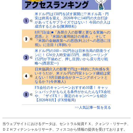
米ドル/円は150円を試す展開に!? 米ドル高・円
安は終焉を迎え、2026年中に140円の大台打診
があってもサプライズではない！ 今回の介入は
成功するとみる(陳満咲杜)
8月7日(金)■『為替介入の影響と更なる実施への
思惑』と『米国の雇用統計の発表』、そして
『米国の金融政策への思惑(利上げへの思惑に注
視)』に注目！(羊飼い)
米ドル/円の160～162円台は日米当局の防衛ライ
ンに！ GW介入時安値155円、神田シーリング
152円が下値めど、押し目買いから戻り売り戦
略へ(西原宏一)
日米協調介入の影響で円は一時的に方向感を失
いそうだが、米ドル/円の円安トレンド継続は変
えない！9月日銀会合がターニングポイントと
なるか？(今井雅人)
FX会社のキャンペーンおすすめ10選！ キャッ
シュバックがもらえる条件がかんたんなFX会社
や、「ザイFX！」限定のキャンペーンを紹介
【2026年8月】(FX情報局)
>>人気記事一覧を見る
当ウェブサイトにおけるデータは、セントラル短資ＦＸ、クォンツ・リサーチ、
ＤＺＨフィナンシャルリサーチ、フィスコから情報の提供を受けております。