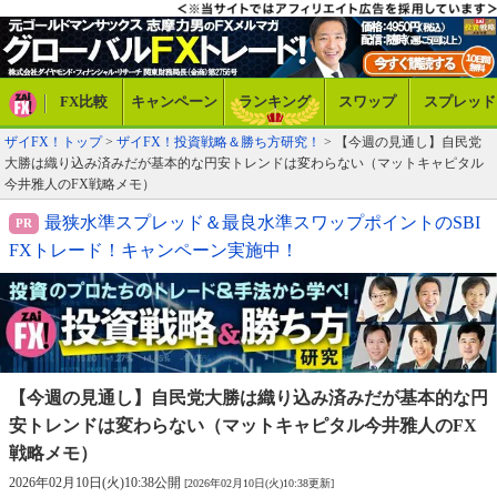
FX比較
キャンペーン
ランキング
スワップ
スプレッド
ザイFX！トップ
>
ザイFX！投資戦略＆勝ち方研究！
> 【今週の見通し】自民党
大勝は織り込み済みだが基本的な円安トレンドは変わらない（マットキャピタル
今井雅人のFX戦略メモ）
最狭水準スプレッド＆最良水準スワップポイントのSBI
FXトレード！キャンペーン実施中！
【今週の見通し】自民党大勝は織り込み済みだが基本的な
円
安トレンドは変わらない（マットキャピタル今井雅人のFX
戦略メモ）
2026年02月10日(火)10:38公開
[2026年02月10日(火)10:38更新]