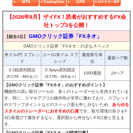
【2026年8月】ザイFX！読者がおすすめするFX会
社トップ3を公開！
GMOクリック証券「FXネオ」
【総合1位】
GMOクリック証券「FXネオ」の主なスペック
米ドル/円 スプレッ
ユーロ/米ドル スプ
最低取引単
通貨ペア数
ド
レッド
位
0.2銭原則固定
0.3pips原則固定
1000通貨
24ペア
(9-27時・例外あり)
(9-27時・例外あり)
【GMOクリック証券「FXネオ」のおすすめポイント】
機能性の高い取引ツールが、多くのトレーダーから支持されていま
す。特に、スマホアプリの操作性が非常に優れており、スプレッド
やスワップポイントなどのスペック面も申し分ないため、
あらゆる
スタイルのトレーダーにおすすめの口座
です。取引環境の良さをF
X口座選びで優先するなら、選択肢から外せないFX口座と言えま
す。
【GMOクリック証券「FXネオ」の関連記事】