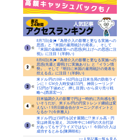
8月7日(金)■『為替介入の影響と更なる実施への
思惑』と『米国の雇用統計の発表』、そして
『米国の金融政策への思惑(利上げへの思惑に注
視)』に注目！(羊飼い)
8月6日(木)■『為替介入の影響と更なる実施への
思惑(先週と週明けに実施あり)』と『イラン情
勢』、そして『明日に米国の雇用統計の発表を
控える点』に注目！(羊飼い)
米ドル/円の160～162円台は日米当局の防衛ライ
ンに！ GW介入時安値155円、神田シーリング
152円が下値めど、押し目買いから戻り売り戦
略へ(西原宏一)
日米協調介入の影響で円は一時的に方向感を失
いそうだが、米ドル/円の円安トレンド継続は変
えない！9月日銀会合がターニングポイントと
なるか？(今井雅人)
米ドル/円は150円を試す展開に!? 米ドル高・円
安は終焉を迎え、2026年中に140円の大台打診
があってもサプライズではない！ 今回の介入は
成功するとみる(陳満咲杜)
>>人気記事一覧を見る