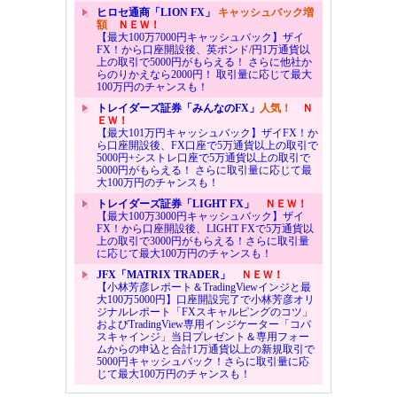
ヒロセ通商「LION FX」
キャッシュバック増
額
ＮＥＷ！
【最大100万7000円キャッシュバック】ザイ
FX！から口座開設後、英ポンド/円1万通貨以
上の取引で5000円がもらえる！ さらに他社か
らのりかえなら2000円！ 取引量に応じて最大
100万円のチャンスも！
トレイダーズ証券「みんなのFX」
人気！
Ｎ
ＥＷ！
【最大101万円キャッシュバック】ザイFX！か
ら口座開設後、FX口座で5万通貨以上の取引で
5000円+シストレ口座で5万通貨以上の取引で
5000円がもらえる！ さらに取引量に応じて最
大100万円のチャンスも！
トレイダーズ証券「LIGHT FX」
ＮＥＷ！
【最大100万3000円キャッシュバック】ザイ
FX！から口座開設後、LIGHT FXで5万通貨以
上の取引で3000円がもらえる！さらに取引量
に応じて最大100万円のチャンスも！
JFX「MATRIX TRADER」
ＮＥＷ！
【小林芳彦レポート＆TradingViewインジと最
大100万5000円】口座開設完了で小林芳彦オリ
ジナルレポート「FXスキャルピングのコツ」
およびTradingView専用インジケーター「コバ
スキャインジ」当日プレゼント＆専用フォー
ムからの申込と合計1万通貨以上の新規取引で
5000円キャッシュバック！さらに取引量に応
じて最大100万円のチャンスも！