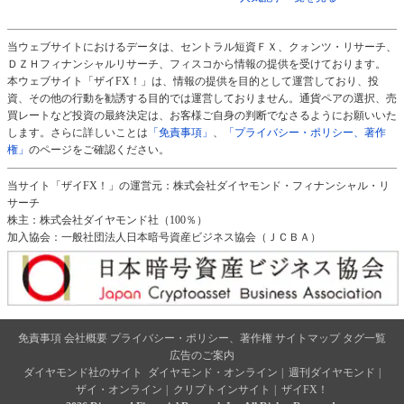
当ウェブサイトにおけるデータは、セントラル短資ＦＸ、クォンツ・リサーチ、
ＤＺＨフィナンシャルリサーチ、フィスコから情報の提供を受けております。
本ウェブサイト「ザイFX！」は、情報の提供を目的として運営しており、投
資、その他の行動を勧誘する目的では運営しておりません。通貨ペアの選択、売
買レートなど投資の最終決定は、お客様ご自身の判断でなさるようにお願いいた
します。さらに詳しいことは
「免責事項」
、
「プライバシー・ポリシー、著作
権」
のページをご確認ください。
当サイト「ザイFX！」の運営元：株式会社ダイヤモンド・フィナンシャル・リ
サーチ
株主：株式会社ダイヤモンド社（100％）
加入協会：一般社団法人日本暗号資産ビジネス協会（ＪＣＢＡ）
免責事項
会社概要
プライバシー・ポリシー、著作権
サイトマップ
タグ一覧
広告のご案内
ダイヤモンド社のサイト
ダイヤモンド・オンライン
|
週刊ダイヤモンド
|
ザイ・オンライン
|
クリプトインサイト
|
ザイFX！