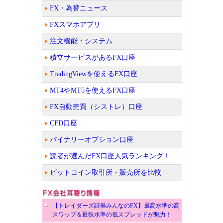
FX・為替ニュース
FXスマホアプリ
注文機能・システム
積立サービスがあるFX口座
TradingViewを使えるFX口座
MT4やMT5を使えるFX口座
FX自動売買（シストレ）口座
CFD口座
バイナリーオプション口座
読者が選んだFX口座人気ランキング！
ビットコイン取引所・販売所を比較
【トレイダーズ証券みんなのFX】最高水準の高
スワップ＆最狭水準の低スプレッドが魅力！