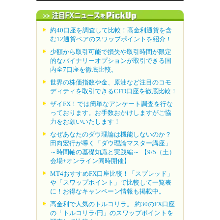
約40口座を調査して比較！高金利通貨を含
む12通貨ペアのスワップポイントを紹介！
少額から取引可能で損失や取引時間が限定
的なバイナリーオプションが取引できる国
内全7口座を徹底比較。
世界の株価指数や金、原油など注目のコモ
ディティを取引できるCFD口座を徹底比較！
ザイFX！では簡単なアンケート調査を行な
っております。お手数おかけしますがご協
力をお願いいたします！
なぜあなたのダウ理論は機能しないのか？
田向宏行が導く「ダウ理論マスター講座」
～時間軸の基礎知識と実践編～ 【9/5（土）
会場+オンライン同時開催】
MT4おすすめFX口座比較！「スプレッド」
や「スワップポイント」で比較して一覧表
に！お得なキャンペーン情報も掲載中。
高金利で人気のトルコリラ。 約30のFX口座
の「トルコリラ/円」のスワップポイントを