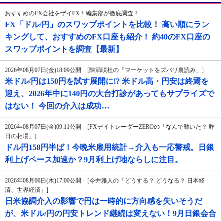
おすすめのFX会社をザイFX！編集部が徹底調査！
FX「ドル/円」のスワップポイントを比較！ 高い順にラン
キングして、おすすめのFX口座も紹介！ 約40のFX口座の
スワップポイントを調査【最新】
2026年08月07日(金)18:09公開 [陳満咲杜の「マーケットをズバリ裏読み」]
米ドル/円は150円を試す展開に!? 米ドル高・円安は終焉を
迎え、2026年中に140円の大台打診があってもサプライズで
はない！ 今回の介入は成功…
2026年08月07日(金)09:11公開 [FXデイトレーダーZEROの「なんで動いた？ 昨
日の相場」]
ドル円158円半ば！今晩米雇用統計→介入も一応警戒。日銀
利上げペース加速か？9月利上げ地ならしに注目。
2026年08月06日(木)17:00公開 [今井雅人の「どうする？ どうなる？ 日本経
済、世界経済」]
日米協調介入の影響で円は一時的に方向感を失いそうだ
が、米ドル/円の円安トレンド継続は変えない！9月日銀会合