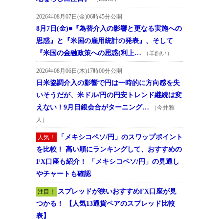
2026年08月07日(金)06時45分公開
8月7日(金)■『為替介入の影響と更なる実施への
思惑』と『米国の雇用統計の発表』、そして
『米国の金融政策への思惑(利上…
（羊飼い）
2026年08月06日(木)17時00分公開
日米協調介入の影響で円は一時的に方向感を失
いそうだが、米ドル/円の円安トレンド継続は変
えない！9月日銀会合がターニング…
（今井雅
人）
「メキシコペソ/円」のスワップポイント
人気！
を比較！ 高い順にランキングして、おすすめの
FX口座も紹介！ 「メキシコペソ/円」の見通し
やチャートも確認
スプレッドが狭いおすすめFX口座が見
注目！
つかる！ 【人気13通貨ペアのスプレッド比較
表】