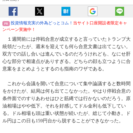
投資情報充実の外為どっとコム！
当サイト口座開設者限定キャ
ンペーン実施中！
１週間前には停戦合意が成立すると言っていたトランプ大
統領だったが、週末を迎えても何ら合意文書は出てこない。
双方での話し合いは進んでいるのだろうけれども、なにせ肝
心な部分で相違点がありすぎる。どちらの顔も立つように合
意案をまとめようとするのも指南のワザである。
これから会議を開いて合意について集中論議すると数時間
をかけたが、結局は何も出てこなかった。やはり停戦合意の
条件面でのすりあわせはひと筋縄では行かないのだろう。原
油相場はやや低下。それを好感してドル金利も低下してい
る。ドル相場も頭は重い状態が続いたが、総じて小動き。ド
ル円はこの日も159円台から脱することができなかった。