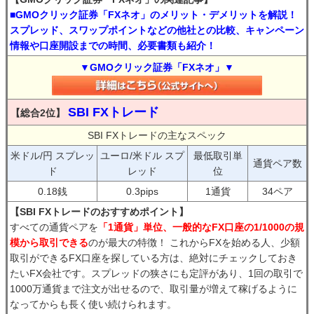
■GMOクリック証券「FXネオ」のメリット・デメリットを解説！
スプレッド、スワップポイントなどの他社との比較、キャンペーン
情報や口座開設までの時間、必要書類も紹介！
▼GMOクリック証券「FXネオ」▼
SBI FXトレード
【総合2位】
SBI FXトレードの主なスペック
米ドル/円 スプレッ
ユーロ/米ドル スプ
最低取引単
通貨ペア数
ド
レッド
位
0.18銭
0.3pips
1通貨
34ペア
【SBI FXトレードのおすすめポイント】
すべての通貨ペアを
「1通貨」単位、一般的なFX口座の1/1000の規
模から取引できる
のが最大の特徴！ これからFXを始める人、少額
取引ができるFX口座を探している方は、絶対にチェックしておき
たいFX会社です。スプレッドの狭さにも定評があり、1回の取引で
1000万通貨まで注文が出せるので、取引量が増えて稼げるように
なってからも長く使い続けられます。