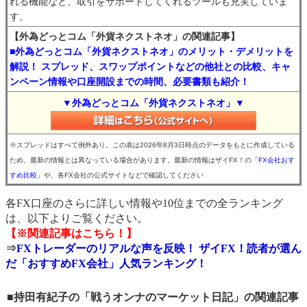
れる機能など、取引をサポートしてくれるツールも充実していま
す。
【外為どっとコム「外貨ネクストネオ」の関連記事】
■外為どっとコム「外貨ネクストネオ」のメリット・デメリットを
解説！ スプレッド、スワップポイントなどの他社との比較、キャ
ンペーン情報や口座開設までの時間、必要書類も紹介！
▼外為どっとコム「外貨ネクストネオ」▼
※スプレッドはすべて例外あり。この表は2026年8月3日時点のデータをもとに作成している
ため、最新の情報とは異なっている場合があります。最新の情報はザイFX！の
「FX会社おす
すめ比較」
や、各FX会社の公式サイトなどで確認してください
各FX口座のさらに詳しい情報や10位までの全ランキング
は、以下よりご覧ください。
【※関連記事はこちら！】
⇒
FXトレーダーのリアルな声を反映！ ザイFX！読者が選ん
だ「おすすめFX会社」人気ランキング！
■持田有紀子の「戦うオンナのマーケット日記」の関連記事