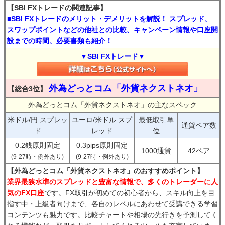
【SBI FXトレードの関連記事】
■SBI FXトレードのメリット・デメリットを解説！ スプレッド、
スワップポイントなどの他社との比較、キャンペーン情報や口座開
設までの時間、必要書類も紹介！
▼SBI FXトレード▼
外為どっとコム「外貨ネクストネオ」
【総合3位】
外為どっとコム「外貨ネクストネオ」の主なスペック
米ドル/円 スプレッ
ユーロ/米ドル スプ
最低取引単
通貨ペア数
ド
レッド
位
0.2銭原則固定
0.3pips原則固定
1000通貨
42ペア
(9-27時・例外あり)
(9-27時・例外あり)
【外為どっとコム「外貨ネクストネオ」のおすすめポイント】
業界最狭水準のスプレッドと豊富な情報で、多くのトレーダーに人
気のFX口座
です。FX取引が初めての初心者から、スキル向上を目
指す中・上級者向けまで、各自のレベルにあわせて受講できる学習
コンテンツも魅力です。比較チャートや相場の先行きを予測してく