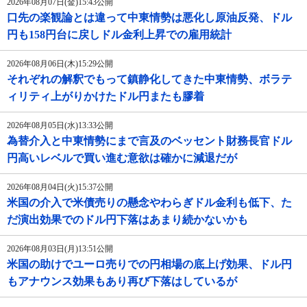
2026年08月07日(金)15:43公開
口先の楽観論とは違って中東情勢は悪化し原油反発、ドル
円も158円台に戻しドル金利上昇での雇用統計
2026年08月06日(木)15:29公開
それぞれの解釈でもって鎮静化してきた中東情勢、ボラテ
ィリティ上がりかけたドル円またも膠着
2026年08月05日(水)13:33公開
為替介入と中東情勢にまで言及のベッセント財務長官ドル
円高いレベルで買い進む意欲は確かに減退だが
2026年08月04日(火)15:37公開
米国の介入で米債売りの懸念やわらぎドル金利も低下、た
だ演出効果でのドル円下落はあまり続かないかも
2026年08月03日(月)13:51公開
米国の助けでユーロ売りでの円相場の底上げ効果、ドル円
もアナウンス効果もあり再び下落はしているが