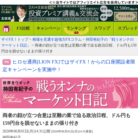
FX比較
キャンペーン
ランキング
スワップ
スプレッド
ザイFX！トップ
>
相場を見通す超強力FXコラム
>
持田有紀子の「戦うオンナの
マーケット日記」
> 両者の顔が立つ合意は至難の業で迫る政治日程、ドル円も159
円台を脱せないままの張り付き
ヒロセ通商[LION FX]ではザイFX！からの口座開設者限
定キャンペーンを実施中！
両者の顔が立つ合意は至難の業で迫る政治日程、
ドル円も
159円台を脱せないままの張り付き
2026年06月01日(月)14:31公開
[2026年06月01日(月)14:31更新]
持田有紀子