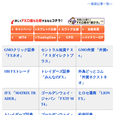
>>最新記事一覧へ
GMOクリック証券
セントラル短資ＦＸ
GMO外貨 「外貨e
「FXネオ」
「ＦＸダイレクトプ
x」
ラス」
SBI FXトレード
トレイダーズ証券
外為どっとコム
「みんなのFX」
「外貨ネクストネ
オ」
JFX 「MATRIX TR
ゴールデンウェイ・
ヒロセ通商 「LION
ADER」
ジャパン 「FXTF M
FX」
T4」
トレイダーズ証券
ゴールデンウェイ・
松井証券