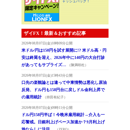
ャッシュバック！
ザイFX！最新＆おすすめ記事
2026年08月07日(金)18時09分公開
米ドル/円は150円を試す展開に!? 米ドル高・円
安は終焉を迎え、2026年中に140円の大台打診
があってもサプライズ…
（陳満咲杜）
2026年08月07日(金)15時43分公開
口先の楽観論とは違って中東情勢は悪化し原油
反発、ドル円も158円台に戻しドル金利上昇で
の雇用統計
（持田有紀子）
2026年08月07日(金)09時11分公開
ドル円158円半ば！今晩米雇用統計→介入も一
応警戒。日銀利上げペース加速か？9月利上げ
地ならしに注目。
（ZERO）