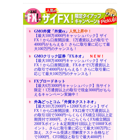
GMO外貨「外貨ex」
人気上昇中！
【最大100万4000円キャッシュバック】ザイ
FX！から口座開設後、1万通貨以上の取引で
4000円がもらえる！ さらに取引量に応じて最
大100万円のチャンスも！
GMOクリック証券「FXネオ」
ＮＥＷ！
【最大100万4000円キャッシュバック】ザイ
FX！から口座開設後、FXネオで1万通貨以上
の取引で4000円がもらえる！ さらに取引量に
応じて最大100万円のチャンスも！
FXブロードネット
【最大6万3000円キャッシュバック】当サイト
限定！1万通貨以上の取引で現金3000円がもら
えるキャンペーン実施中！
外為どっとコム「外貨ネクストネオ」
【最大101万2000円＋1200FXポイント】ザイ
FX！から口座開設後、FX口座で1万通貨以上
の取引1回で5000円+らくらくFX積立1回以上定
期買付で3000円。さらにらくらくFX積立開設
200FXポイント＆定期買付1回以上で1000FXポ
イント。さらに取引量に応じて最大100万円に
加え、スクール受講と理解度テスト合格など
で1000円、CFD開設と取引で最大4000円！