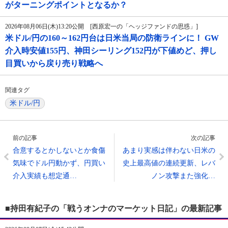
がターニングポイントとなるか？
2026年08月06日(木)13:20公開 [西原宏一の「ヘッジファンドの思惑」]
米ドル/円の160～162円台は日米当局の防衛ラインに！ GW
介入時安値155円、神田シーリング152円が下値めど、押し
目買いから戻り売り戦略へ
関連タグ
米ドル/円
前の記事
次の記事
合意するとかしないとか食傷
あまり実感は伴わない日米の
気味でドル円動かず、円買い
史上最高値の連続更新、レバ
介入実績も想定通…
ノン攻撃また強化…
■持田有紀子の「戦うオンナのマーケット日記」の最新記事