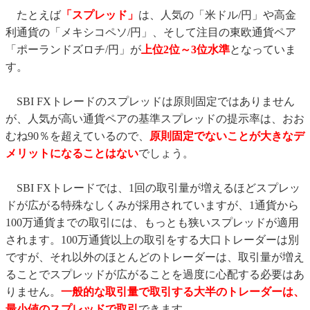
たとえば
「スプレッド」
は、人気の「米ドル/円」や高金
利通貨の「メキシコペソ/円」、そして注目の東欧通貨ペア
「ポーランドズロチ/円」が
上位2位～3位水準
となっていま
す。
SBI FXトレードのスプレッドは原則固定ではありません
が、人気が高い通貨ペアの基準スプレッドの提示率は、おお
むね90％を超えているので、
原則固定でないことが大きなデ
メリットになることはない
でしょう。
SBI FXトレードでは、1回の取引量が増えるほどスプレッ
ドが広がる特殊なしくみが採用されていますが、1通貨から
100万通貨までの取引には、もっとも狭いスプレッドが適用
されます。100万通貨以上の取引をする大口トレーダーは別
ですが、それ以外のほとんどのトレーダーは、取引量が増え
ることでスプレッドが広がることを過度に心配する必要はあ
りません。
一般的な取引量で取引する大半のトレーダーは、
最小値のスプレッドで取引
できます。