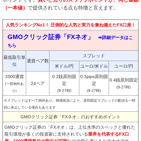
（一本値）
で提供されている点も特徴と言えます。
人気ランキングNo1！ 圧倒的な人気と実力を兼ね備えたFX口座！
GMOクリック証券「FXネオ」
⇛詳細データはこ
ちら
スプレッド
最低取引単
通貨ペア数
位
米ドル/円
ユーロ/米ドル
ユーロ/円
1000通貨
0.2銭原則固
0.3pips原則固
0.4銭原則固定
24ペア
定
定
(一部例外あ
(9-27時)
(9-27時)
(9-27時)
り)
※スプレッドはすべて例外あり。相場状況により、原則固定スプレッドの配信を一時
的に休止している場合もあります
GMOクリック証券「FXネオ」のおすすめポイント
GMOクリック証券の「FXネオ」は、上位水準のスペックと優れた
取引環境が多くの投資家に支持されている
業界を代表するFX口