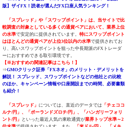
版】ザイFX！読者が選んだFX口座人気ランキング！
「スプレッド」や「スワップポイント」は、当サイトで比
較調査の対象としている多くの通貨ペアにおいて、業界上位
の水準
で安定的に提供されています。
特にスワップポイント
はほとんどの通貨ペアが上位3位以内の水準
で提供されてお
り、高いスワップポイントを狙った中長期派のFXトレーダ
ーにおすすめできる取引環境です。
【※おすすめの関連記事はこちら！】
⇒
GMOクリック証券「FXネオ」のメリット・デメリットを
解説！ スプレッド、スワップポイントなどの他社との比較
のほか、キャンペーン情報や口座開設までの時間、必要書類
も紹介！
「スプレッド」
については、直近のデータでは
「チェココ
ルナ/円」、「ポーランドズロチ/円」、「ハンガリーフォリ
ント/円」
といった最近人気の東欧通貨が
業界トップ水準～2
位水準
で提供されています。また、
「米ドル/円」、「メキ