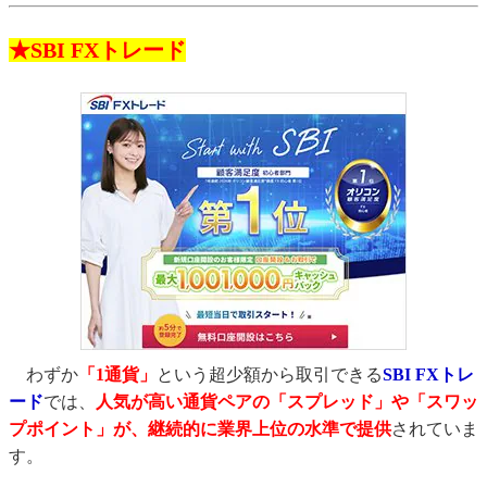
★SBI FXトレード
わずか
「1通貨」
という超少額から取引できる
SBI FXトレ
ード
では、
人気が高い通貨ペアの「スプレッド」や「スワッ
プポイント」が、継続的に業界上位の水準で提供
されていま
す。