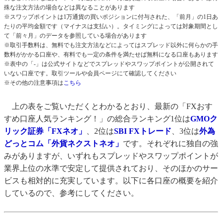
殊な注文方法の場合などは異なることがあります
※スワップポイントは1万通貨の買いポジションに付与された、「前月」の1日あ
たりの平均金額です（マイナスは支払い）。タイミングによっては対象期間とし
て「前々月」のデータを参照している場合があります
※取引手数料は、無料でも注文方法などによってはスプレッド以外に何らかの手
数料がかかる口座や、有料でも一定の条件を満たせば無料になる口座もあります
※表中の「-」は公式サイトなどでスプレッドやスワップポイントが公開されて
いない口座です。取引ツールや会員ページにて確認してください
※その他の注意事項は
こちら
上の表をご覧いただくとわかるとおり、最新の「FXおす
すめ口座人気ランキング！」の総合ランキング1位は
GMOク
リック証券「FXネオ」
、2位は
SBI FXトレード
、3位は
外為
どっとコム「外貨ネクストネオ」
です。それぞれに独自の強
みがありますが、いずれもスプレッドやスワップポイントが
業界上位の水準で安定して提供されており、そのほかのサー
ビスも相対的に充実しています。以下に各口座の概要を紹介
しているので、参考にしてください。