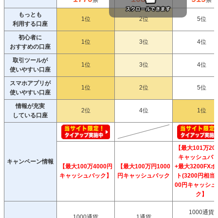
票
票
票
もっとも
1位
2位
5位
利用する口座
初心者に
1位
3位
4位
おすすめの口座
取引ツールが
1位
3位
4位
使いやすい口座
スマホアプリが
1位
2位
5位
使いやすい口座
情報が充実
2位
4位
1位
している口座
【最大101万20
キャッシュバ
キャンペーン情報
【最大100万4000円
【最大100万円1000
+最大3200FX
キャッシュバック】
円キャッシュバック
ト(3200円相当)
00円キャッシュ
ク】
1000通貨
1000通貨
1通貨