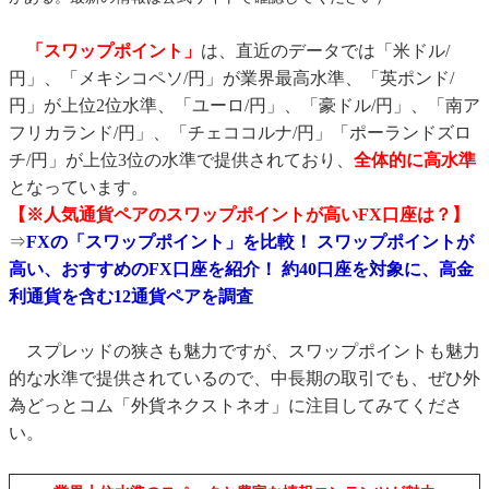
「スワップポイント」
は、直近のデータでは「米ドル/
円」、「メキシコペソ/円」が業界最高水準、「英ポンド/
円」が上位2位水準、「ユーロ/円」、「豪ドル/円」、「南ア
フリカランド/円」、「チェココルナ/円」「ポーランドズロ
チ/円」が上位3位の水準で提供されており、
全体的に高水準
となっています。
【※人気通貨ペアのスワップポイントが高いFX口座は？】
⇒
FXの「スワップポイント」を比較！ スワップポイントが
高い、おすすめのFX口座を紹介！ 約40口座を対象に、高金
利通貨を含む12通貨ペアを調査
スプレッドの狭さも魅力ですが、スワップポイントも魅力
的な水準で提供されているので、中長期の取引でも、ぜひ外
為どっとコム「外貨ネクストネオ」に注目してみてくださ
い。