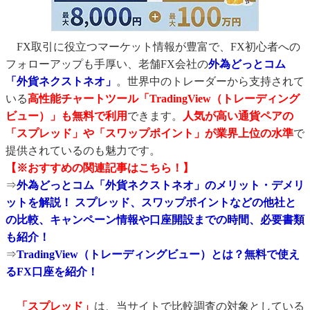
FX取引に役立つマーケット情報が豊富で、FX初心者への
フォローアップも手厚い、老舗FX会社の
外為どっとコム
「外貨ネクストネオ」
。世界中のトレーダーから支持されて
いる
高性能チャートツール「TradingView（トレーディング
ビュー）」も無料で利用
できます。
人気が高い通貨ペアの
「スプレッド」や「スワップポイント」が業界上位の水準
で
提供されているのも魅力です。
【※おすすめの関連記事はこちら！】
⇒
外為どっとコム「外貨ネクストネオ」のメリット・デメリ
ットを解説！ スプレッド、スワップポイントなどの他社と
の比較、キャンペーン情報や口座開設までの時間、必要書類
も紹介！
⇒
TradingView（トレーディングビュー）とは？無料で使え
るFX口座を紹介！
「スプレッド」
は、当サイトで比較調査の対象としている