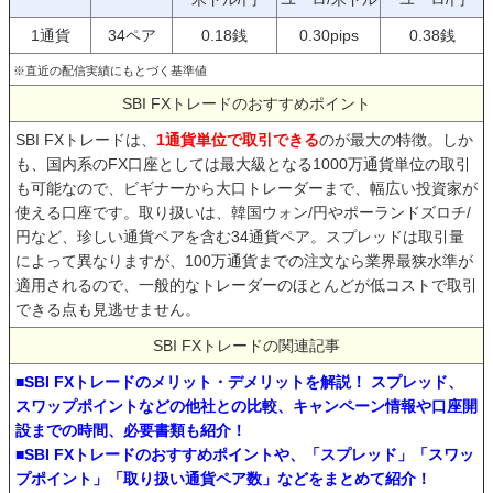
1通貨
34ペア
0.18銭
0.30pips
0.38銭
※直近の配信実績にもとづく基準値
SBI FXトレードのおすすめポイント
SBI FXトレードは、
1通貨単位で取引できる
のが最大の特徴。しか
も、国内系のFX口座としては最大級となる1000万通貨単位の取引
も可能なので、ビギナーから大口トレーダーまで、幅広い投資家が
使える口座です。取り扱いは、韓国ウォン/円やポーランドズロチ/
円など、珍しい通貨ペアを含む34通貨ペア。スプレッドは取引量
によって異なりますが、100万通貨までの注文なら業界最狭水準が
適用されるので、一般的なトレーダーのほとんどが低コストで取引
できる点も見逃せません。
SBI FXトレードの関連記事
■SBI FXトレードのメリット・デメリットを解説！ スプレッド、
スワップポイントなどの他社との比較、キャンペーン情報や口座開
設までの時間、必要書類も紹介！
■SBI FXトレードのおすすめポイントや、「スプレッド」「スワッ
プポイント」「取り扱い通貨ペア数」などをまとめて紹介！