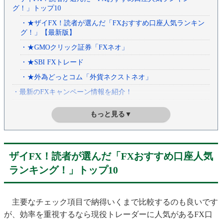
グ！」トップ10
・★ザイFX！読者が選んだ「FXおすすめ口座人気ランキン
グ！」【最新版】
・★GMOクリック証券「FXネオ」
・★SBI FXトレード
・★外為どっとコム「外貨ネクストネオ」
・最新のFXキャンペーン情報を紹介！
・FX口座を比較するときに必ずチェックしたい6項目
もっと見る▼
・1、スプレッド（取引コスト）
・★【最新版】13通貨ペアの「スプレッド」比較表
・2、スワップポイント
ザイFX！読者が選んだ「FXおすすめ口座人気
・★【最新版】人気が高い12通貨ペアの「スワップポイン
ランキング！」トップ10
ト」比較表
・3、最低取引単位
主要なチェック項目で納得いくまで比較するのも良いです
・★ 【最新版】各FX口座の「最低取引単位」比較表
が、効率を重視するなら現役トレーダーに人気があるFX口
・★SBI FXトレード