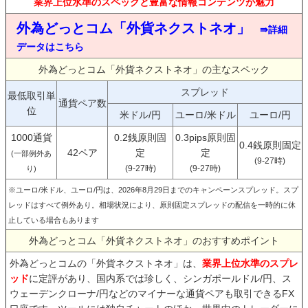
業界上位水準のスペックと豊富な情報コンテンツが魅力
外為どっとコム「外貨ネクストネオ」
⇛詳細
データはこちら
外為どっとコム「外貨ネクストネオ」の主なスペック
スプレッド
最低取引単
通貨ペア数
位
米ドル/円
ユーロ/米ドル
ユーロ/円
1000通貨
0.2銭原則固
0.3pips原則固
0.4銭原則固定
42ペア
定
定
(一部例外あ
(9-27時)
(9-27時)
(9-27時)
り)
※ユーロ/米ドル、ユーロ/円は、2026年8月29日までのキャンペーンスプレッド。スプ
レッドはすべて例外あり。相場状況により、原則固定スプレッドの配信を一時的に休
止している場合もあります
外為どっとコム「外貨ネクストネオ」のおすすめポイント
外為どっとコムの「外貨ネクストネオ」は、
業界上位水準のスプレ
ッド
に定評があり、国内系では珍しく、シンガポールドル/円、ス
ウェーデンクローナ/円などのマイナーな通貨ペアも取引できるFX