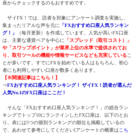
座からチェックするのもおすすめです。
・★松井証券
・4、通貨ペアのラインナップ
ザイFX！では、読者を対象にアンケート調査を実施し、
集まったリアルな声を元に
「FXおすすめ口座人気ランキン
・★【最新版】各FX口座の「通貨ペア数」比較・ランキング
グ！」
（毎月更新）を作成しています。人気が高いFX口座
・5、取引ツールやスマホアプリ
は、主要な通貨ペアを中心に
「スプレッド（取引コスト）」
・6、マーケット情報
や「スワップポイント」が業界上位の水準で提供されてお
・こだわりの条件でFX口座を比較！
り、取引ツールの機能や情報サービスなども充実している
こ
・ TradingView（トレーディングビュー）を使えるFX口座
とが多いです。すでにFXを始めている人はもちろん、初心
者にも利用しやすい口座が数多くあります。
・★TradingViewを「無料」で使えるおすすめのFX口座一覧
【※関連記事はこちら！】
・ MT4やMT5を使えるFX口座
⇒
FXおすすめ口座人気ランキング！ ザイFX！読者が選んだ
・★MT4が使えるFX口座【比較表】
人気No.1のFX口座はここだ！
・ 自動売買（シストレ）ができるFX口座
・ FXの積立サービス
そんな「FXおすすめ口座人気ランキング！」の総合ラン
キングでトップ10にランクインしたFX口座は、以下のとお
・通常のFX以外のサービスも利用したい
り。表には5つの個別ランキングの順位も掲載しているの
・ バイナリーオプション口座
で、あわせて参考にしてください[アンケートの概要は
こち
・ CFD口座