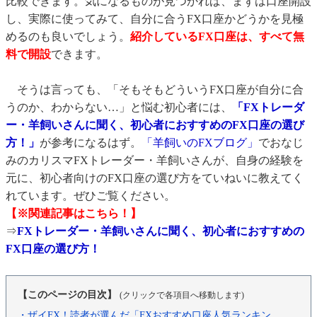
比較できます。気になるものが見つかれば、まずは口座開設
し、実際に使ってみて、自分に合うFX口座かどうかを見極
めるのも良いでしょう。
紹介しているFX口座は、すべて無
料で開設
できます。
そうは言っても、「そもそもどういうFX口座が自分に合
うのか、わからない…」と悩む初心者には、
「FXトレーダ
ー・羊飼いさんに聞く、初心者におすすめのFX口座の選び
方！」
が参考になるはず。
「羊飼いのFXブログ」
でおなじ
みのカリスマFXトレーダー・羊飼いさんが、自身の経験を
元に、初心者向けのFX口座の選び方をていねいに教えてく
れています。ぜひご覧ください。
【※関連記事はこちら！】
⇒
FXトレーダー・羊飼いさんに聞く、初心者におすすめの
FX口座の選び方！
【このページの目次】
(クリックで各項目へ移動します)
・ザイFX！読者が選んだ「FXおすすめ口座人気ランキン