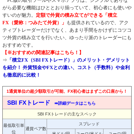
PC版の取引ツールやスマホアプリは、シンプルでありな
がら必要な機能はひととおり揃っていて、初心者にも使いや
すいのが魅力。
定額で外貨の積み立てができる「積立
FX（愛称：つみたて外貨）」
も提供されているので、アク
ティブトレーダーだけでなく、あまり手間をかけずにコツコ
ツ外貨の積み立てを行いたい、ゆったり派のトレーダーにも
おすすめです。
【※おすすめの関連記事はこちら！】
⇒
「積立FX（SBI FXトレード）」のメリット・デメリット
を紹介！ 外貨預金やFXとの違い、コスト（手数料）や金利
も徹底的に比較！
1通貨単位の超少額取引が可能、FX初心者はまずこの口座から！
SBI FXトレード
⇛詳細データはこちら
SBI FXトレードの主なスペック
スプレッド
最低取引単
通貨ペア数
位
米ドル/円
ユーロ/米ドル
ユーロ/円