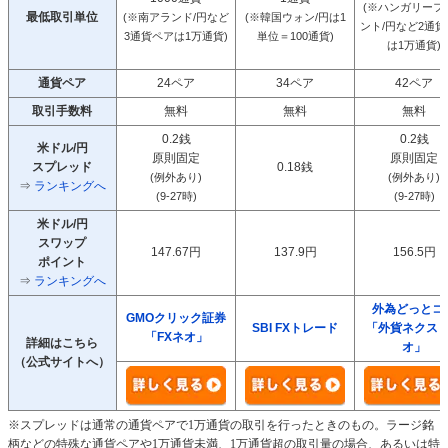
(※ハンガリーフ
最低取引単位
(※南アランド/円など
(※韓国ウォン/円は1
ント/円など2通
3通貨ペアは1万通貨)
単位＝100通貨)
は1万通貨)
通貨ペア
24ペア
34ペア
42ペア
取引手数料
無料
無料
無料
0.2銭
0.2銭
米ドル/円
原則固定
原則固定
スプレッド
0.18銭
(例外あり)
(例外あり)
⇒
ランキングへ
(9-27時)
(9-27時)
米ドル/円
スワップ
147.67円
137.9円
156.5円
ポイント
⇒
ランキングへ
外為どっとコ
GMOクリック証券
SBI FXトレード
「外貨ネクス
「FXネオ」
詳細はこちら
オ」
（公式サイトへ）
※スプレッドは通常の通貨ペアで1万通貨の取引を行ったときのもの。ラージ銘
柄などの特殊な通貨ペアや1万通貨未満、1万通貨超の取引量の場合、あるいは特