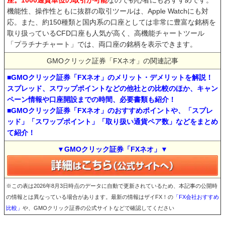
座。1000通貨単位の取引が可能
なので初心者にもおすすめです。
機能性、操作性ともに抜群の取引ツールは、Apple Watchにも対
応。また、約150種類と国内系の口座としては非常に豊富な銘柄を
取り扱っているCFD口座も人気が高く、高機能チャートツール
「プラチナチャート」では、両口座の銘柄を表示できます。
GMOクリック証券「FXネオ」の関連記事
■GMOクリック証券「FXネオ」のメリット・デメリットを解説！
スプレッド、スワップポイントなどの他社との比較のほか、キャン
ペーン情報や口座開設までの時間、必要書類も紹介！
■GMOクリック証券「FXネオ」のおすすめポイントや、「スプレ
ッド」「スワップポイント」「取り扱い通貨ペア数」などをまとめ
て紹介！
▼GMOクリック証券「FXネオ」▼
※この表は2026年8月3日時点のデータに自動で更新されているため、本記事の公開時
の情報とは異なっている場合があります。最新の情報はザイFX！の
「FX会社おすすめ
比較」
や、GMOクリック証券の公式サイトなどで確認してください