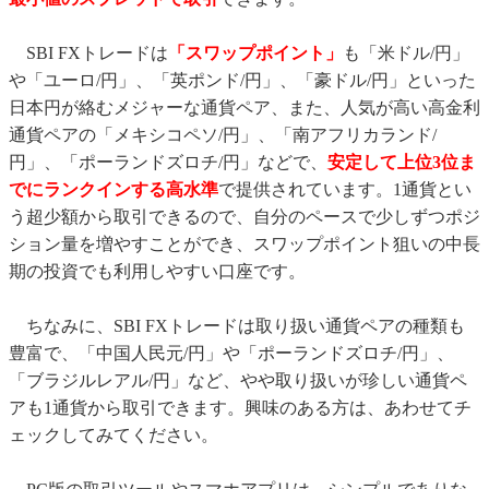
SBI FXトレードは
「スワップポイント」
も「米ドル/円」
や「ユーロ/円」、「英ポンド/円」、「豪ドル/円」といった
日本円が絡むメジャーな通貨ペア、また、人気が高い高金利
通貨ペアの「メキシコペソ/円」、「南アフリカランド/
円」、「ポーランドズロチ/円」などで、
安定して上位3位ま
でにランクインする高水準
で提供されています。1通貨とい
う超少額から取引できるので、自分のペースで少しずつポジ
ション量を増やすことができ、スワップポイント狙いの中長
期の投資でも利用しやすい口座です。
ちなみに、SBI FXトレードは取り扱い通貨ペアの種類も
豊富で、「中国人民元/円」や「ポーランドズロチ/円」、
「ブラジルレアル/円」など、やや取り扱いが珍しい通貨ペ
アも1通貨から取引できます。興味のある方は、あわせてチ
ェックしてみてください。