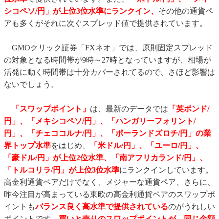
シコペソ/円」が
上位3位水準にランクイン、
その他の通貨ペ
アも多くがそれに次ぐスプレッド値で提供されています。
GMOクリック証券「FXネオ」では、原則固定スプレッド
の対象となる時間帯が9時～27時となっていますが、相場が
活発に動く時間帯は十分カバーされてるので、さほど影響は
ないでしょう。
「スワップポイント」
は、最新のデータでは
「英ポンド/
円」、「メキシコペソ/円」、「ハンガリーフォリント/
円」、「チェココルナ/円」、「ポーランドズロチ/円」の業
界トップ水準
をはじめ、
「米ドル/円」、「ユーロ/円」、
「豪ドル/円」が上位2位水準
、「南アフリカランド/円」、
「トルコリラ/円」
が上位3位水準
にランクインしています。
高金利通貨ペアだけでなく、メジャーな通貨ペア、さらに、
昨今注目が高まっている東欧の高金利通貨ペアのスワップポ
イントも
バランス良く高水準で提供されている
のがうれしい
ポイントです。
買いと売りのスワップポイントが、同じ金額