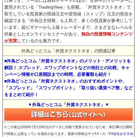
口座です。ツールには独自チャートのほか、世界中のトレーダーに
愛用されている「TradingView」も搭載。「外貨ネクストネオ」で
取引している投資家の指値注文や逆指値（ストップ）注文の状況を
確認できる「外為注文情報」も人気で、多くの投資家が参考にして
います。超ビギナーから上級トレーダーまで、さまざまなレベルを
対象としたオンラインセミナーがあり、
独自の投資情報コンテンツ
が充実
しているのも魅力です。
外為どっとコム「外貨ネクストネオ」の関連記事
■外為どっとコム「外貨ネクストネオ」のメリット・デメリットを
解説！ スプレッド、スワップポイントなどの他社との比較、キャ
ンペーン情報や口座開設までの時間、必要書類も紹介！
■外為どっとコム「外貨ネクストネオ」のおすすめポイントや、
「スプレッド」「スワップポイント」「取り扱い通貨ペア数」など
をまとめて紹介！
▼外為どっとコム「外貨ネクストネオ」▼
※この表は2026年7月1日時点のデータに自動で更新されているため、本記事の公開時
の情報とは異なっている場合があります。最新の情報はザイFX！の
「FX会社おすすめ