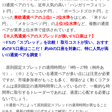
13通貨ペアのうち、近年人気の高い「ハンガリーフォリン
ト/円」、「チェココルナ/円」、「ポーランドズロチ/円」と
いった
東欧通貨ペアの上位1～2位水準
をはじめ、「米ドル/
円」、「メキシコペソ/円」の
上位3位水準
など、複数の通貨
ペアが業界上位水準で提供されています。
【※人気通貨ペアのスプレッドが狭いFX口座は？】
⇒
FXの「スプレッド」を比較！ 取引コストが安い、おすす
めのFX口座はここだ！ 約40の口座を対象に、特に人気が高
い13通貨ペアを調査！
原則固定スプレッドの適用時間が「9時～27時（例外あ
り）」（※）となっている通貨ペアが多い点には注意が必要
ですが、市場参加者がもっとも多く、相場がよく動くコアタ
イムは原則固定の適用時間帯に入っているので、一般的な時
間帯に取引するトレーダーであれば、過度に心配する必要は
ないでしょう。
（※通貨ペアによって原則固定スプレッドの適用時間が異なること
がある。最新の情報は公式サイトで確認してください）