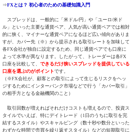
⇒
FXとは？ 初心者のための基礎知識入門
スプレッドは、一般的に「米ドル/円」や「ユーロ/米ド
ル」といった主要な通貨ペア、人気が高い通貨ペアでは相対
的に狭く、マイナーな通貨ペアになるほど広い傾向がありま
すが、カバー先（※）から提示される取引レートを加味して
各FX会社が独自に設定するため、同じ通貨ペアでも口座に
よって水準が異なります。したがって、トレーダーは各FX
口座を比較して、
できるだけ狭いスプレッドを提供している
口座を選ぶのがポイント
です。
（※FX会社が、顧客との取引によって生じるリスクをヘッ
ジするためにインターバンク市場などで行う「カバー取引」
の相手方となる金融機関のこと）
取引回数が増えればそれだけコストも増えるので、投資ス
タイルでいえば、特にデイトレード（1日のうちに取引を完
結するスタイル）やスキャルピング（数十秒や数分といった
わずかな時間で売買を繰り返すスタイル）などの短期取引に