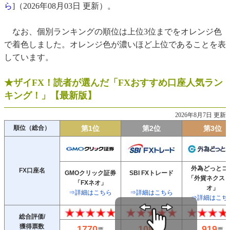
ら
]（2026年08月03日 更新）。
・FX口座に関する初心者向けのQ＆A
・FX口座の開設は無料でできますか？
なお、個別ランキングの順位は上位3位までをオレンジ色
で着色しました。オレンジ色が濃いほど上位であることを表
・FX口座開設の審査に落ちることはありますか？
しています。
・未成年でもFX口座を開設できますか？
・FX口座の申し込み手続きにかかる時間はどのくらいです
★ザイFX！読者が選んだ「FXおすすめ口座人気ラン
か？
キング！」【最新版】
・初心者がFX口座を選ぶうえで重要なポイントはなんです
か？
2026年8月7日 更新
・新規口座開設者向けのFXキャンペーンを知りたいです
順位（総合）
第1位
第2位
第3位
・FXの基礎的知識を身に着けたいです
外為どっとコ
FX口座名
GMOクリック証券
SBI FXトレード
「外貨ネクス
「FXネオ」
オ」
⇒詳細はこちら
⇒詳細はこちら
⇒詳細はこち
総合評価/
獲得票数
1770
1084
919