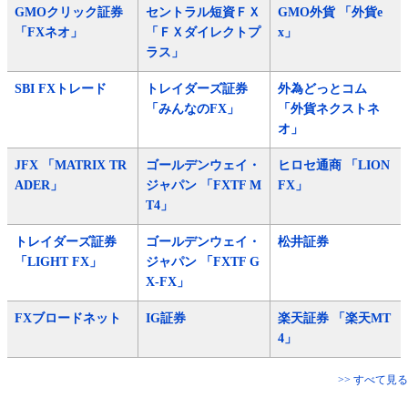
GMOクリック証券
セントラル短資ＦＸ
GMO外貨 「外貨e
「FXネオ」
「ＦＸダイレクトプ
x」
ラス」
SBI FXトレード
トレイダーズ証券
外為どっとコム
「みんなのFX」
「外貨ネクストネ
オ」
JFX 「MATRIX TR
ゴールデンウェイ・
ヒロセ通商 「LION
ADER」
ジャパン 「FXTF M
FX」
T4」
トレイダーズ証券
ゴールデンウェイ・
松井証券
「LIGHT FX」
ジャパン 「FXTF G
X-FX」
FXブロードネット
IG証券
楽天証券 「楽天MT
4」
>> すべて見る