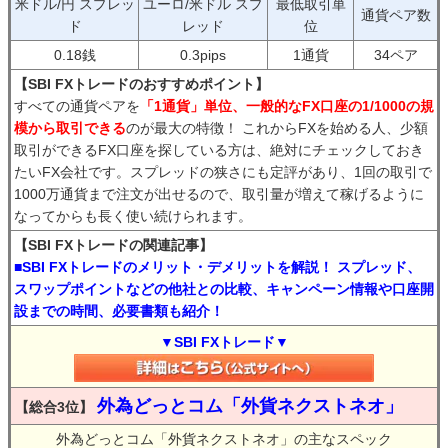
米ドル/円 スプレッ
ユーロ/米ドル スプ
最低取引単
通貨ペア数
ド
レッド
位
0.18銭
0.3pips
1通貨
34ペア
【SBI FXトレードのおすすめポイント】
すべての通貨ペアを
「1通貨」単位、一般的なFX口座の1/1000の規
模から取引できる
のが最大の特徴！ これからFXを始める人、少額
取引ができるFX口座を探している方は、絶対にチェックしておき
たいFX会社です。スプレッドの狭さにも定評があり、1回の取引で
1000万通貨まで注文が出せるので、取引量が増えて稼げるように
なってからも長く使い続けられます。
【SBI FXトレードの関連記事】
■SBI FXトレードのメリット・デメリットを解説！ スプレッド、
スワップポイントなどの他社との比較、キャンペーン情報や口座開
設までの時間、必要書類も紹介！
▼SBI FXトレード▼
外為どっとコム「外貨ネクストネオ」
【総合3位】
外為どっとコム「外貨ネクストネオ」の主なスペック