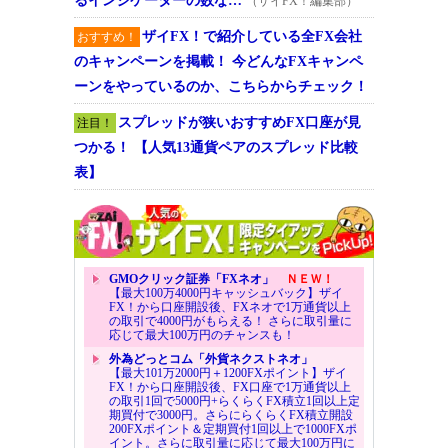
るインジケーターの数な…
（ザイFX！編集部）
ザイFX！で紹介している全FX会社
おすすめ！
のキャンペーンを掲載！ 今どんなFXキャンペ
ーンをやっているのか、こちらからチェック！
スプレッドが狭いおすすめFX口座が見
注目！
つかる！ 【人気13通貨ペアのスプレッド比較
表】
GMOクリック証券「FXネオ」
ＮＥＷ！
【最大100万4000円キャッシュバック】ザイ
FX！から口座開設後、FXネオで1万通貨以上
の取引で4000円がもらえる！ さらに取引量に
応じて最大100万円のチャンスも！
外為どっとコム「外貨ネクストネオ」
【最大101万2000円＋1200FXポイント】ザイ
FX！から口座開設後、FX口座で1万通貨以上
の取引1回で5000円+らくらくFX積立1回以上定
期買付で3000円。さらにらくらくFX積立開設
200FXポイント＆定期買付1回以上で1000FXポ
イント。さらに取引量に応じて最大100万円に