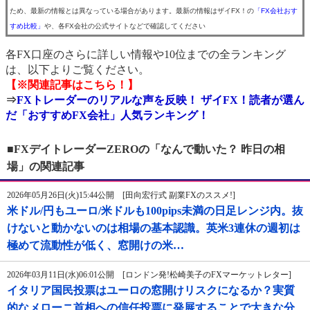
ため、最新の情報とは異なっている場合があります。最新の情報はザイFX！の
「FX会社おす
すめ比較」
や、各FX会社の公式サイトなどで確認してください
各FX口座のさらに詳しい情報や10位までの全ランキング
は、以下よりご覧ください。
【※関連記事はこちら！】
⇒
FXトレーダーのリアルな声を反映！ ザイFX！読者が選ん
だ「おすすめFX会社」人気ランキング！
■FXデイトレーダーZEROの「なんで動いた？ 昨日の相
場」の関連記事
2026年05月26日(火)15:44公開 [田向宏行式 副業FXのススメ!]
米ドル/円もユーロ/米ドルも100pips未満の日足レンジ内。抜
けないと動かないのは相場の基本認識。英米3連休の週初は
極めて流動性が低く、窓開けの米…
2026年03月11日(水)06:01公開 [ロンドン発!松崎美子のFXマーケットレター]
イタリア国民投票はユーロの窓開けリスクになるか？実質
的なメローニ首相への信任投票に発展することで大きな分