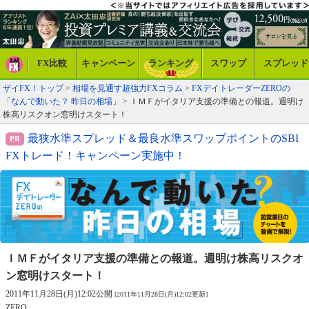
FX比較
キャンペーン
ランキング
スワップ
スプレッド
ザイFX！トップ
>
相場を見通す超強力FXコラム
>
FXデイトレーダーZEROの
「なんで動いた？ 昨日の相場」
> ＩＭＦがイタリア支援の準備との報道。週明け
株高リスクオン窓明けスタート！
最狭水準スプレッド＆最良水準スワップポイントのSBI
FXトレード！キャンペーン実施中！
ＩＭＦがイタリア支援の準備との報道。
週明け株高リスクオ
ン窓明けスタート！
2011年11月28日(月)12:02公開
[2011年11月28日(月)12:02更新]
ZERO