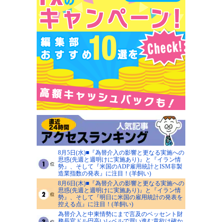
8月5日(水)■『為替介入の影響と更なる実施への
思惑(先週と週明けに実施あり)』と『イラン情
勢』、そして『米国のADP雇用統計とISM非製
造業指数の発表』に注目！(羊飼い)
8月6日(木)■『為替介入の影響と更なる実施への
思惑(先週と週明けに実施あり)』と『イラン情
勢』、そして『明日に米国の雇用統計の発表を
控える点』に注目！(羊飼い)
為替介入と中東情勢にまで言及のベッセント財
務長官ドル円高いレベルで買い進む意欲は確か