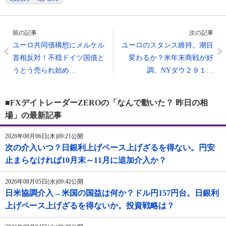
前の記事
次の記事
ユーロ共同債構想にメルケル
ユーロのスタンス維持。潮目
首相反対！不穏ドイツ国債と
変わるか？米年末商戦が好
うとう売られ始め…
調、NYダウ２９１…
■FXデイトレーダーZEROの「なんで動いた？ 昨日の相
場」の最新記事
2026年08月06日(木)09:21公開
次の介入いつ？日銀利上げペース上げざるを得ない。円安
止まらなければ10月末～11月に追加介入か？
2026年08月05日(水)09:42公開
日米協調介入→米国の国益は何か？ドル円157円台。日銀利
上げペース上げざるを得ないか。投資戦略は？