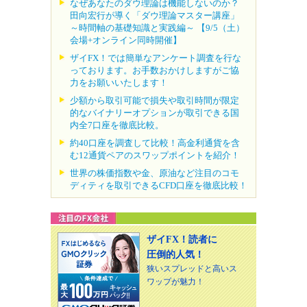
なぜあなたのダウ理論は機能しないのか？
田向宏行が導く「ダウ理論マスター講座」
～時間軸の基礎知識と実践編～ 【9/5（土）
会場+オンライン同時開催】
ザイFX！では簡単なアンケート調査を行な
っております。お手数おかけしますがご協
力をお願いいたします！
少額から取引可能で損失や取引時間が限定
的なバイナリーオプションが取引できる国
内全7口座を徹底比較。
約40口座を調査して比較！高金利通貨を含
む12通貨ペアのスワップポイントを紹介！
世界の株価指数や金、原油など注目のコモ
ディティを取引できるCFD口座を徹底比較！
ザイFX！読者に
圧倒的人気！
狭いスプレッドと高いス
ワップが魅力！