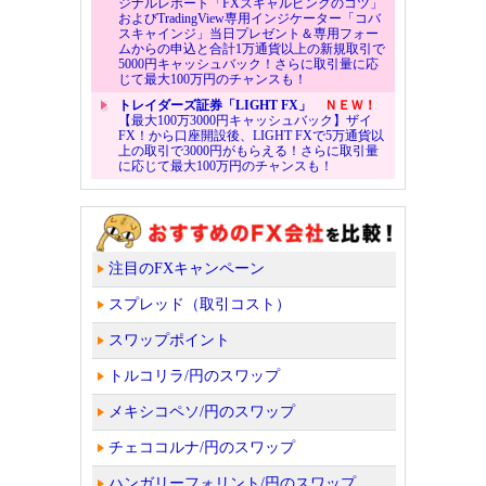
ジナルレポート「FXスキャルピングのコツ」
およびTradingView専用インジケーター「コバ
スキャインジ」当日プレゼント＆専用フォー
ムからの申込と合計1万通貨以上の新規取引で
5000円キャッシュバック！さらに取引量に応
じて最大100万円のチャンスも！
トレイダーズ証券「LIGHT FX」
ＮＥＷ！
【最大100万3000円キャッシュバック】ザイ
FX！から口座開設後、LIGHT FXで5万通貨以
上の取引で3000円がもらえる！さらに取引量
に応じて最大100万円のチャンスも！
注目のFXキャンペーン
スプレッド（取引コスト）
スワップポイント
トルコリラ/円のスワップ
メキシコペソ/円のスワップ
チェココルナ/円のスワップ
ハンガリーフォリント/円のスワップ