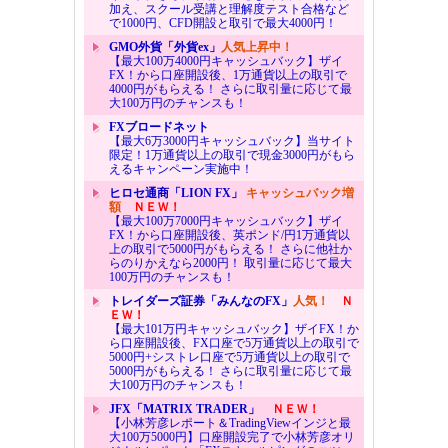
加え、スクール受講と理解度テスト合格など
で1000円、CFD開設と取引で最大4000円！
GMO外貨「外貨ex」
人気上昇中！
【最大100万4000円キャッシュバック】ザイ
FX！から口座開設後、1万通貨以上の取引で
4000円がもらえる！ さらに取引量に応じて最
大100万円のチャンスも！
FXブロードネット
【最大6万3000円キャッシュバック】当サイト
限定！1万通貨以上の取引で現金3000円がもら
えるキャンペーン実施中！
ヒロセ通商「LION FX」
キャッシュバック増
額
ＮＥＷ！
【最大100万7000円キャッシュバック】ザイ
FX！から口座開設後、英ポンド/円1万通貨以
上の取引で5000円がもらえる！ さらに他社か
らのりかえなら2000円！ 取引量に応じて最大
100万円のチャンスも！
トレイダーズ証券「みんなのFX」
人気！
Ｎ
ＥＷ！
【最大101万円キャッシュバック】ザイFX！か
ら口座開設後、FX口座で5万通貨以上の取引で
5000円+シストレ口座で5万通貨以上の取引で
5000円がもらえる！ さらに取引量に応じて最
大100万円のチャンスも！
JFX「MATRIX TRADER」
ＮＥＷ！
【小林芳彦レポート＆TradingViewインジと最
大100万5000円】口座開設完了で小林芳彦オリ