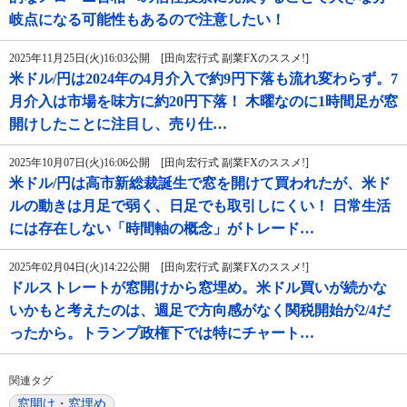
岐点になる可能性もあるので注意したい！
2025年11月25日(火)16:03公開 [田向宏行式 副業FXのススメ!]
米ドル/円は2024年の4月介入で約9円下落も流れ変わらず。7
月介入は市場を味方に約20円下落！ 木曜なのに1時間足が窓
開けしたことに注目し、売り仕…
2025年10月07日(火)16:06公開 [田向宏行式 副業FXのススメ!]
米ドル/円は高市新総裁誕生で窓を開けて買われたが、米ド
ルの動きは月足で弱く、日足でも取引しにくい！ 日常生活
には存在しない「時間軸の概念」がトレード…
2025年02月04日(火)14:22公開 [田向宏行式 副業FXのススメ!]
ドルストレートが窓開けから窓埋め。米ドル買いが続かな
いかもと考えたのは、週足で方向感がなく関税開始が2/4だ
ったから。トランプ政権下では特にチャート…
関連タグ
窓開け・窓埋め