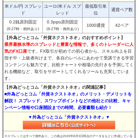
米ドル/円 スプレッ
ユーロ/米ドル スプ
最低取引単
通貨ペア数
ド
レッド
位
0.2銭原則固定
0.3pips原則固定
1000通貨
42ペア
(9-27時・例外あり)
(9-27時・例外あり)
【外為どっとコム「外貨ネクストネオ」のおすすめポイント】
業界最狭水準のスプレッドと豊富な情報で、多くのトレーダーに人
気のFX口座
です。FX取引が初めての初心者から、スキル向上を目
指す中・上級者向けまで、各自のレベルにあわせて受講できる学習
コンテンツも魅力です。比較チャートや相場の先行きを予測してく
れる機能など、取引をサポートしてくれるツールも充実していま
す。
【外為どっとコム「外貨ネクストネオ」の関連記事】
■外為どっとコム「外貨ネクストネオ」のメリット・デメリットを
解説！ スプレッド、スワップポイントなどの他社との比較、キャ
ンペーン情報や口座開設までの時間、必要書類も紹介！
▼外為どっとコム「外貨ネクストネオ」▼
※スプレッドはすべて例外あり。この表は2026年8月3日時点のデータをもとに作成している