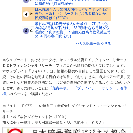
に減退だが(持田有紀子)
日米協調介入→米国の国益は何か？ドル円157
円台。日銀利上げペース上げざるを得ないか。
投資戦略は？(ZERO)
米ドル/円は155円が最大の分岐点！ 7月足の包
み線を8月足が下抜け、155円割れなら月足ダウ
理論が下向き転換！ 下値目処は高市総裁誕生時
の147円の窓(田向宏行)
>>人気記事一覧を見る
当ウェブサイトにおけるデータは、セントラル短資ＦＸ、クォンツ・リサーチ、
ＤＺＨフィナンシャルリサーチ、フィスコから情報の提供を受けております。
本ウェブサイト「ザイFX！」は、情報の提供を目的として運営しており、投
資、その他の行動を勧誘する目的では運営しておりません。通貨ペアの選択、売
買レートなど投資の最終決定は、お客様ご自身の判断でなさるようにお願いいた
します。さらに詳しいことは
「免責事項」
、
「プライバシー・ポリシー、著作
権」
のページをご確認ください。
当サイト「ザイFX！」の運営元：株式会社ダイヤモンド・フィナンシャル・リ
サーチ
株主：株式会社ダイヤモンド社（100％）
加入協会：一般社団法人日本暗号資産ビジネス協会（ＪＣＢＡ）