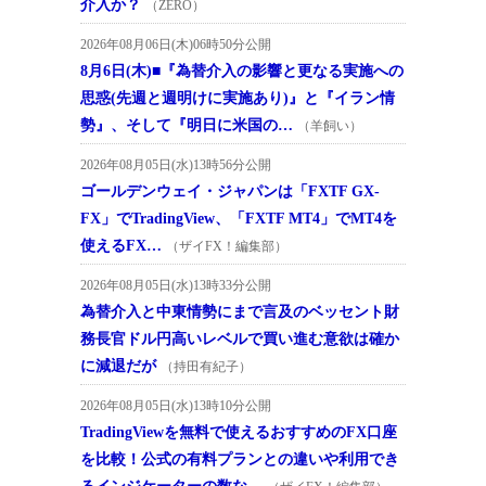
介入か？
（ZERO）
2026年08月06日(木)06時50分公開
8月6日(木)■『為替介入の影響と更なる実施への
思惑(先週と週明けに実施あり)』と『イラン情
勢』、そして『明日に米国の…
（羊飼い）
2026年08月05日(水)13時56分公開
ゴールデンウェイ・ジャパンは「FXTF GX-
FX」でTradingView、「FXTF MT4」でMT4を
使えるFX…
（ザイFX！編集部）
2026年08月05日(水)13時33分公開
為替介入と中東情勢にまで言及のベッセント財
務長官ドル円高いレベルで買い進む意欲は確か
に減退だが
（持田有紀子）
2026年08月05日(水)13時10分公開
TradingViewを無料で使えるおすすめのFX口座
を比較！公式の有料プランとの違いや利用でき