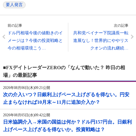
要人発言
前の記事
次の記事
ドル円相場今後の値動きのイ
共和党ベイナー下院議長一転
メージは？今後の投資戦略と
進展なし！世界的にややリス
今の相場環境こう…
クオンの流れ継続…
■FXデイトレーダーZEROの「なんで動いた？ 昨日の相
場」の最新記事
2026年08月06日(木)09:21公開
次の介入いつ？日銀利上げペース上げざるを得ない。円安
止まらなければ10月末～11月に追加介入か？
2026年08月05日(水)09:42公開
日米協調介入→米国の国益は何か？ドル円157円台。日銀利
上げペース上げざるを得ないか。投資戦略は？