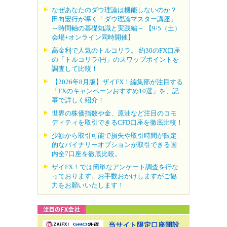
なぜあなたのダウ理論は機能しないのか？
田向宏行が導く「ダウ理論マスター講座」
～時間軸の基礎知識と実践編～ 【9/5（土）
会場+オンライン同時開催】
高金利で人気のトルコリラ。 約30のFX口座
の「トルコリラ/円」のスワップポイントを
調査して比較！
【2026年8月版】ザイFX！編集部が注目する
「FXのキャンペーンおすすめ10選」を、記
事で詳しく紹介！
世界の株価指数や金、原油など注目のコモ
ディティを取引できるCFD口座を徹底比較！
少額から取引可能で損失や取引時間が限定
的なバイナリーオプションが取引できる国
内全7口座を徹底比較。
ザイFX！では簡単なアンケート調査を行な
っております。お手数おかけしますがご協
力をお願いいたします！
当サイト限定口座開設