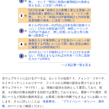
勢』、そして『明日に米国の雇用統計の発表を
控える点』に注目！(羊飼い)
8月5日(水)■『為替介入の影響と更なる実施への
思惑(先週と週明けに実施あり)』と『イラン情
勢』、そして『米国のADP雇用統計とISM非製
造業指数の発表』に注目！(羊飼い)
米ドル/円の160～162円台は日米当局の防衛ライ
ンに！ GW介入時安値155円、神田シーリング
152円が下値めど、押し目買いから戻り売り戦
略へ(西原宏一)
為替介入と中東情勢にまで言及のベッセント財
務長官ドル円高いレベルで買い進む意欲は確か
に減退だが(持田有紀子)
次の介入いつ？日銀利上げペース上げざるを得
ない。円安止まらなければ10月末～11月に追加
介入か？(ZERO)
>>人気記事一覧を見る
当ウェブサイトにおけるデータは、セントラル短資ＦＸ、クォンツ・リサーチ、
ＤＺＨフィナンシャルリサーチ、フィスコから情報の提供を受けております。
本ウェブサイト「ザイFX！」は、情報の提供を目的として運営しており、投
資、その他の行動を勧誘する目的では運営しておりません。通貨ペアの選択、売
買レートなど投資の最終決定は、お客様ご自身の判断でなさるようにお願いいた
します。さらに詳しいことは
「免責事項」
、
「プライバシー・ポリシー、著作
権」
のページをご確認ください。