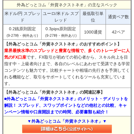
外為どっとコム「外貨ネクストネオ」の主なスペック
米ドル/円 スプレッ
ユーロ/米ドル スプ
最低取引単
通貨ペア数
ド
レッド
位
0.2銭原則固定
0.3pips原則固定
1000通貨
42ペア
(9-27時・例外あり)
(9-27時・例外あり)
【外為どっとコム「外貨ネクストネオ」のおすすめポイント】
業界最狭水準のスプレッドと豊富な情報で、多くのトレーダーに人
気のFX口座
です。FX取引が初めての初心者から、スキル向上を目
指す中・上級者向けまで、各自のレベルにあわせて受講できる学習
コンテンツも魅力です。比較チャートや相場の先行きを予測してく
れる機能など、取引をサポートしてくれるツールも充実していま
す。
【外為どっとコム「外貨ネクストネオ」の関連記事】
■外為どっとコム「外貨ネクストネオ」のメリット・デメリットを
解説！ スプレッド、スワップポイントなどの他社との比較、キャ
ンペーン情報や口座開設までの時間、必要書類も紹介！
▼外為どっとコム「外貨ネクストネオ」▼