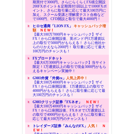
期買付で3000円。さらにらくらくFX積立開設
200FXポイント＆定期買付1回以上で1000FXポ
イント。さらに取引量に応じて最大100万円に
加え、スクール受講と理解度テスト合格など
で1000円、CFD開設と取引で最大4000円！
ヒロセ通商「LION FX」
キャッシュバック増
額
ＮＥＷ！
【最大100万7000円キャッシュバック】ザイ
FX！から口座開設後、英ポンド/円1万通貨以
上の取引で5000円がもらえる！ さらに他社か
らのりかえなら2000円！ 取引量に応じて最大
100万円のチャンスも！
FXブロードネット
【最大6万3000円キャッシュバック】当サイト
限定！1万通貨以上の取引で現金3000円がもら
えるキャンペーン実施中！
GMO外貨「外貨ex」
人気上昇中！
【最大100万4000円キャッシュバック】ザイ
FX！から口座開設後、1万通貨以上の取引で
4000円がもらえる！ さらに取引量に応じて最
大100万円のチャンスも！
GMOクリック証券「FXネオ」
ＮＥＷ！
【最大100万4000円キャッシュバック】ザイ
FX！から口座開設後、FXネオで1万通貨以上
の取引で4000円がもらえる！ さらに取引量に
応じて最大100万円のチャンスも！
トレイダーズ証券「みんなのFX」
人気！
Ｎ
ＥＷ！