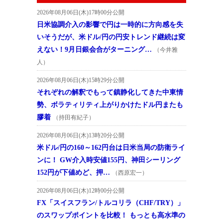
2026年08月06日(木)17時00分公開
日米協調介入の影響で円は一時的に方向感を失
いそうだが、米ドル/円の円安トレンド継続は変
えない！9月日銀会合がターニング…
（今井雅
人）
2026年08月06日(木)15時29分公開
それぞれの解釈でもって鎮静化してきた中東情
勢、ボラティリティ上がりかけたドル円またも
膠着
（持田有紀子）
2026年08月06日(木)13時20分公開
米ドル/円の160～162円台は日米当局の防衛ライ
ンに！ GW介入時安値155円、神田シーリング
152円が下値めど、押…
（西原宏一）
2026年08月06日(木)12時00分公開
FX「スイスフラン/トルコリラ（CHF/TRY）」
のスワップポイントを比較！ もっとも高水準の