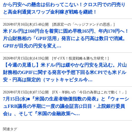
から円安への懸念は伝わってこない！クロス円での円売り
と高金利通貨スワップ金利稼ぎ戦略を継続！
2026年07月16日(木)15:48公開 [西原宏一の「ヘッジファンドの思惑」]
米ドル/円は160円台を着実に固め早晩165円、年内170円へ！
片山財務相の「GPIF活用」発言による円高は数日で消滅。
GPIFが目先の円安を変え…
2026年07月15日(水)14:19公開 [ザイFX！投資戦略＆勝ち方研究！]
【今週の見通し】米ドル/円は緩やかな円安を見込む。片山
財務相のGPIFに関する発言や予想下回る米CPIでも米ドル
安・円高は限定的（マットキャピタル今…
2026年07月15日(水)07:15公開 [FX・羊飼いの「今日の為替はこれで動く！」]
7月15日(水)■『米国の生産者物価指数の発表』と『ウォーシ
ュFRB議長の半期に一度の議会証言(2日目・上院銀行委員
会)』、そして『米国の金融政策へ…
関連タグ