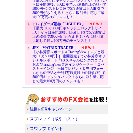
【最大101万円キャッシュバック】ザイFX！か
ら口座開設後、FX口座で5万通貨以上の取引で
5000円+シストレ口座で5万通貨以上の取引で
5000円がもらえる！ さらに取引量に応じて最
大100万円のチャンスも！
トレイダーズ証券「LIGHT FX」
ＮＥＷ！
【最大100万3000円キャッシュバック】ザイ
FX！から口座開設後、LIGHT FXで5万通貨以
上の取引で3000円がもらえる！さらに取引量
に応じて最大100万円のチャンスも！
JFX「MATRIX TRADER」
ＮＥＷ！
【小林芳彦レポート＆TradingViewインジと最
大100万5000円】口座開設完了で小林芳彦オリ
ジナルレポート「FXスキャルピングのコツ」
およびTradingView専用インジケーター「コバ
スキャインジ」当日プレゼント＆専用フォー
ムからの申込と合計1万通貨以上の新規取引で
5000円キャッシュバック！さらに取引量に応
じて最大100万円のチャンスも！
注目のFXキャンペーン
スプレッド（取引コスト）
スワップポイント