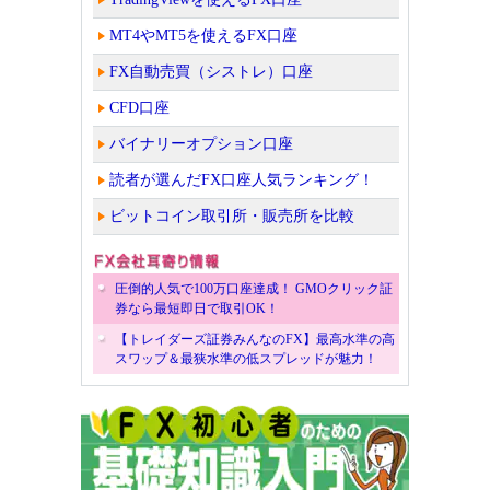
MT4やMT5を使えるFX口座
FX自動売買（シストレ）口座
CFD口座
バイナリーオプション口座
読者が選んだFX口座人気ランキング！
ビットコイン取引所・販売所を比較
圧倒的人気で100万口座達成！ GMOクリック証
券なら最短即日で取引OK！
【トレイダーズ証券みんなのFX】最高水準の高
スワップ＆最狭水準の低スプレッドが魅力！