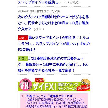
スワップポイントを提供し…
（FX情報局）
2026年08月06日(木)09時21分公開
次の介入いつ？日銀利上げペース上げざるを得
ない。円安止まらなければ10月末～11月に追加
介入か？
（ZERO）
高いスワップポイントが狙える「トルコ
人気！
リラ/円」。スワップポイントが高いおすすめの
FX口座は？
FX口座開設をお急ぎの方は要チェッ
注目！
ク！ 最短30分～当日中に手続きが完了し、FX
取引を開始できる会社を一覧で紹介！
外為どっとコム「外貨ネクストネオ」
【最大101万2000円＋1200FXポイント】ザイ
FX！から口座開設後、FX口座で1万通貨以上
の取引1回で5000円+らくらくFX積立1回以上定