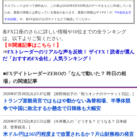
※スプレッドはすべて例外あり。この表は2026年8月3日時点のデータをもとに作成している
ため、最新の情報とは異なっている場合があります。最新の情報はザイFX！の
「FX会社おす
すめ比較」
や、各FX会社の公式サイトなどで確認してください
各FX口座のさらに詳しい情報や10位までの全ランキング
は、以下よりご覧ください。
【※関連記事はこちら！】
⇒
FXトレーダーのリアルな声を反映！ ザイFX！読者が選ん
だ「おすすめFX会社」人気ランキング！
■FXデイトレーダーZEROの「なんで動いた？ 昨日の相
場」の関連記事
2026年07月28日(火)15:47公開 [持田有紀子の「戦うオンナのマーケット日記」]
トランプ楽観発言ではもはや動かない為替相場、半導体競
争で中国に敗北するか懸念で日韓株も大幅安
2026年07月23日(木)15:51公開 [今井雅人の「どうする？ どうなる？ 日本経
済、世界経済」]
米ドル/円は165円程度まで放置されるか？片山財務相の発言