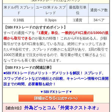
SBI FXトレードの主なスペック
米ドル/円 スプレッ
ユーロ/米ドル スプ
最低取引単
通貨ペア数
ド
レッド
位
0.18銭
0.3pips
1通貨
34ペア
【SBI FXトレードのおすすめポイント】
すべての通貨ペアを
「1通貨」単位、一般的なFX口座の1/1000の規
模から取引できる
のが最大の特徴！ これからFXを始める人、少額
取引ができるFX口座を探している方は、絶対にチェックしておき
たいFX会社です。スプレッドの狭さにも定評があり、1回の取引で
1000万通貨まで注文が出せるので、取引量が増えて稼げるように
なってからも長く使い続けられます。
【SBI FXトレードの関連記事】
■SBI FXトレードのメリット・デメリットを解説！ スプレッド、
スワップポイントなどの他社との比較、キャンペーン情報や口座開
設までの時間、必要書類も紹介！
▼SBI FXトレード▼
外為どっとコム「外貨ネクストネオ」
【総合3位】