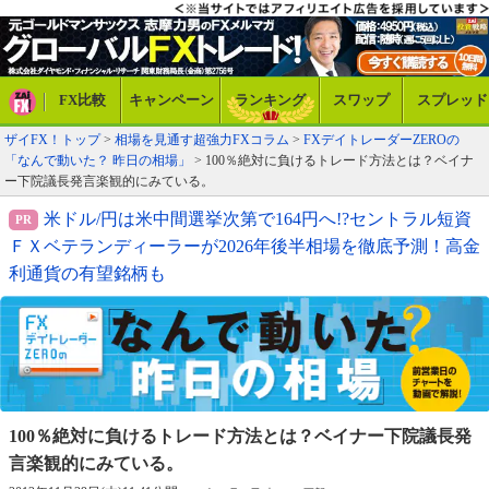
FX比較
キャンペーン
ランキング
スワップ
スプレッド
ザイFX！トップ
>
相場を見通す超強力FXコラム
>
FXデイトレーダーZEROの
「なんで動いた？ 昨日の相場」
> 100％絶対に負けるトレード方法とは？ベイナ
ー下院議長発言楽観的にみている。
米ドル/円は米中間選挙次第で164円へ!?セントラル短資
ＦＸベテランディーラーが2026年後半相場を徹底予測！高金
利通貨の有望銘柄も
100％絶対に負けるトレード方法とは？
ベイナー下院議長発
言楽観的にみている。