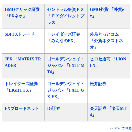
GMOクリック証券
セントラル短資ＦＸ
GMO外貨 「外貨e
「FXネオ」
「ＦＸダイレクトプ
x」
ラス」
SBI FXトレード
トレイダーズ証券
外為どっとコム
「みんなのFX」
「外貨ネクストネ
オ」
JFX 「MATRIX TR
ゴールデンウェイ・
ヒロセ通商 「LION
ADER」
ジャパン 「FXTF M
FX」
T4」
トレイダーズ証券
ゴールデンウェイ・
松井証券
「LIGHT FX」
ジャパン 「FXTF G
X-FX」
FXブロードネット
IG証券
楽天証券 「楽天MT
4」
>> すべて見る