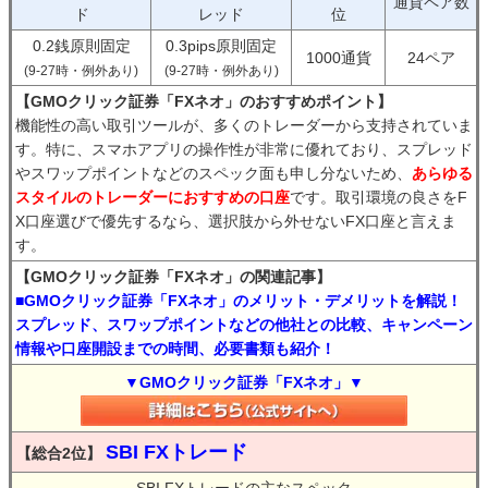
通貨ペア数
ド
レッド
位
0.2銭原則固定
0.3pips原則固定
1000通貨
24ペア
(9-27時・例外あり)
(9-27時・例外あり)
【GMOクリック証券「FXネオ」のおすすめポイント】
機能性の高い取引ツールが、多くのトレーダーから支持されていま
す。特に、スマホアプリの操作性が非常に優れており、スプレッド
やスワップポイントなどのスペック面も申し分ないため、
あらゆる
スタイルのトレーダーにおすすめの口座
です。取引環境の良さをF
X口座選びで優先するなら、選択肢から外せないFX口座と言えま
す。
【GMOクリック証券「FXネオ」の関連記事】
■GMOクリック証券「FXネオ」のメリット・デメリットを解説！
スプレッド、スワップポイントなどの他社との比較、キャンペーン
情報や口座開設までの時間、必要書類も紹介！
▼GMOクリック証券「FXネオ」▼
SBI FXトレード
【総合2位】