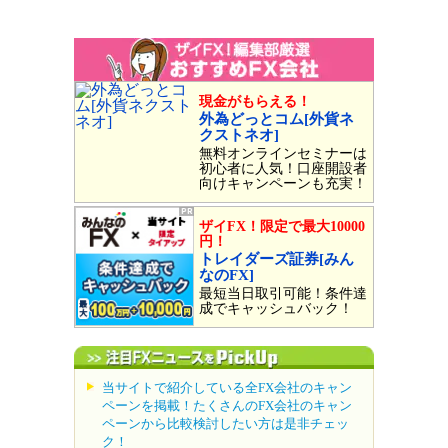
現金がもらえる！
外為どっとコム[外貨ネ
クストネオ]
無料オンラインセミナーは
初心者に人気！口座開設者
向けキャンペーンも充実！
ザイFX！限定で最大10000
円！
トレイダーズ証券[みん
なのFX]
最短当日取引可能！条件達
成でキャッシュバック！
当サイトで紹介している全FX会社のキャン
ペーンを掲載！たくさんのFX会社のキャン
ペーンから比較検討したい方は是非チェッ
ク！