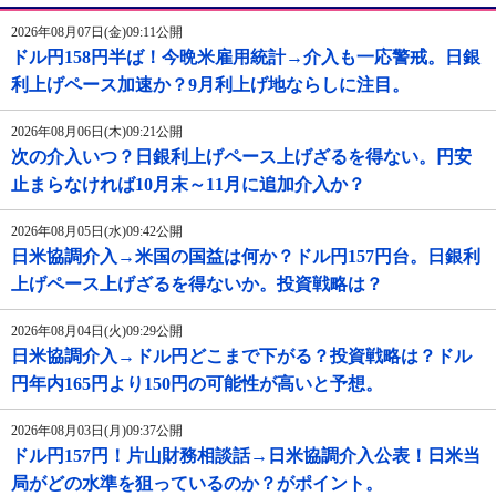
2026年08月07日(金)09:11公開
ドル円158円半ば！今晩米雇用統計→介入も一応警戒。日銀
利上げペース加速か？9月利上げ地ならしに注目。
2026年08月06日(木)09:21公開
次の介入いつ？日銀利上げペース上げざるを得ない。円安
止まらなければ10月末～11月に追加介入か？
2026年08月05日(水)09:42公開
日米協調介入→米国の国益は何か？ドル円157円台。日銀利
上げペース上げざるを得ないか。投資戦略は？
2026年08月04日(火)09:29公開
日米協調介入→ドル円どこまで下がる？投資戦略は？ドル
円年内165円より150円の可能性が高いと予想。
2026年08月03日(月)09:37公開
ドル円157円！片山財務相談話→日米協調介入公表！日米当
局がどの水準を狙っているのか？がポイント。