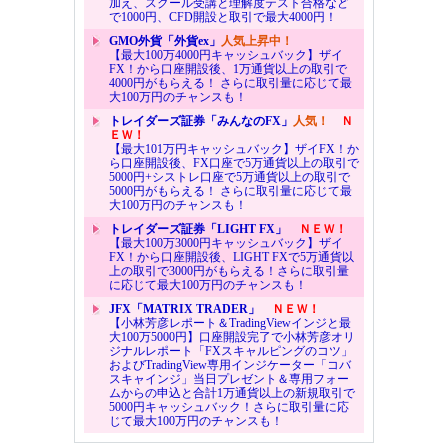
加え、スクール受講と理解度テスト合格など
で1000円、CFD開設と取引で最大4000円！
GMO外貨「外貨ex」
人気上昇中！
【最大100万4000円キャッシュバック】ザイ
FX！から口座開設後、1万通貨以上の取引で
4000円がもらえる！ さらに取引量に応じて最
大100万円のチャンスも！
トレイダーズ証券「みんなのFX」
人気！
Ｎ
ＥＷ！
【最大101万円キャッシュバック】ザイFX！か
ら口座開設後、FX口座で5万通貨以上の取引で
5000円+シストレ口座で5万通貨以上の取引で
5000円がもらえる！ さらに取引量に応じて最
大100万円のチャンスも！
トレイダーズ証券「LIGHT FX」
ＮＥＷ！
【最大100万3000円キャッシュバック】ザイ
FX！から口座開設後、LIGHT FXで5万通貨以
上の取引で3000円がもらえる！さらに取引量
に応じて最大100万円のチャンスも！
JFX「MATRIX TRADER」
ＮＥＷ！
【小林芳彦レポート＆TradingViewインジと最
大100万5000円】口座開設完了で小林芳彦オリ
ジナルレポート「FXスキャルピングのコツ」
およびTradingView専用インジケーター「コバ
スキャインジ」当日プレゼント＆専用フォー
ムからの申込と合計1万通貨以上の新規取引で
5000円キャッシュバック！さらに取引量に応
じて最大100万円のチャンスも！