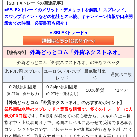
【SBI FXトレードの関連記事】
■SBI FXトレードのメリット・デメリットを解説！ スプレッド、
スワップポイントなどの他社との比較、キャンペーン情報や口座開
設までの時間、必要書類も紹介！
▼SBI FXトレード▼
外為どっとコム「外貨ネクストネオ」
【総合3位】
外為どっとコム「外貨ネクストネオ」の主なスペック
米ドル/円 スプレッ
ユーロ/米ドル スプ
最低取引単
通貨ペア数
ド
レッド
位
0.2銭原則固定
0.3pips原則固定
1000通貨
42ペア
(9-27時・例外あり)
(9-27時・例外あり)
【外為どっとコム「外貨ネクストネオ」のおすすめポイント】
業界最狭水準のスプレッドと豊富な情報で、多くのトレーダーに人
気のFX口座
です。FX取引が初めての初心者から、スキル向上を目
指す中・上級者向けまで、各自のレベルにあわせて受講できる学習
コンテンツも魅力です。比較チャートや相場の先行きを予測してく
れる機能など、取引をサポートしてくれるツールも充実していま