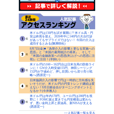
米ドル/円は150円を試す展開に!? 米ドル高・円
安は終焉を迎え、2026年中に140円の大台打診
があってもサプライズではない！ 今回の介入は
成功するとみる(陳満咲杜)
8月7日(金)■『為替介入の影響と更なる実施への
思惑』と『米国の雇用統計の発表』、そして
『米国の金融政策への思惑(利上げへの思惑に注
視)』に注目！(羊飼い)
米ドル/円の160～162円台は日米当局の防衛ライ
ンに！ GW介入時安値155円、神田シーリング
152円が下値めど、押し目買いから戻り売り戦
略へ(西原宏一)
日米協調介入の影響で円は一時的に方向感を失
いそうだが、米ドル/円の円安トレンド継続は変
えない！9月日銀会合がターニングポイントと
なるか？(今井雅人)
米ドル/円は年内170円、ユーロ/円は200円を視
野に！ FOMC据え置きでも円安構造は変わら
ず、悪い金利上昇と原油高、新NISAが支える
(西原宏一)
>>人気記事一覧を見る