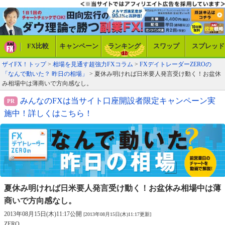
FX比較
キャンペーン
ランキング
スワップ
スプレッド
ザイFX！トップ
>
相場を見通す超強力FXコラム
>
FXデイトレーダーZEROの
「なんで動いた？ 昨日の相場」
> 夏休み明ければ日米要人発言受け動く！お盆休
み相場中は薄商いで方向感なし。
みんなのFXは当サイト口座開設者限定キャンペーン実
施中！詳しくはこちら！
夏休み明ければ日米要人発言受け動く！
お盆休み相場中は薄
商いで方向感なし。
2013年08月15日(木)11:17公開
[2013年08月15日(木)11:17更新]
ZERO