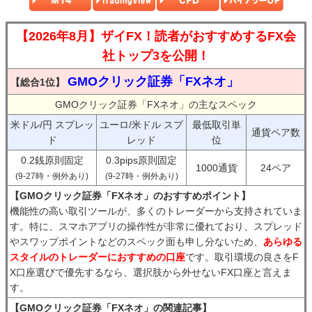
【2026年8月】ザイFX！読者がおすすめするFX会
社トップ3を公開！
GMOクリック証券「FXネオ」
【総合1位】
GMOクリック証券「FXネオ」の主なスペック
米ドル/円 スプレッ
ユーロ/米ドル スプ
最低取引単
通貨ペア数
ド
レッド
位
0.2銭原則固定
0.3pips原則固定
1000通貨
24ペア
(9-27時・例外あり)
(9-27時・例外あり)
【GMOクリック証券「FXネオ」のおすすめポイント】
機能性の高い取引ツールが、多くのトレーダーから支持されていま
す。特に、スマホアプリの操作性が非常に優れており、スプレッド
やスワップポイントなどのスペック面も申し分ないため、
あらゆる
スタイルのトレーダーにおすすめの口座
です。取引環境の良さをF
X口座選びで優先するなら、選択肢から外せないFX口座と言えま
す。
【GMOクリック証券「FXネオ」の関連記事】