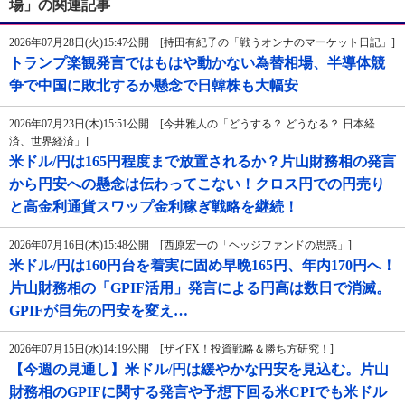
場」の関連記事
2026年07月28日(火)15:47公開 [持田有紀子の「戦うオンナのマーケット日記」]
トランプ楽観発言ではもはや動かない為替相場、半導体競
争で中国に敗北するか懸念で日韓株も大幅安
2026年07月23日(木)15:51公開 [今井雅人の「どうする？ どうなる？ 日本経
済、世界経済」]
米ドル/円は165円程度まで放置されるか？片山財務相の発言
から円安への懸念は伝わってこない！クロス円での円売り
と高金利通貨スワップ金利稼ぎ戦略を継続！
2026年07月16日(木)15:48公開 [西原宏一の「ヘッジファンドの思惑」]
米ドル/円は160円台を着実に固め早晩165円、年内170円へ！
片山財務相の「GPIF活用」発言による円高は数日で消滅。
GPIFが目先の円安を変え…
2026年07月15日(水)14:19公開 [ザイFX！投資戦略＆勝ち方研究！]
【今週の見通し】米ドル/円は緩やかな円安を見込む。片山
財務相のGPIFに関する発言や予想下回る米CPIでも米ドル