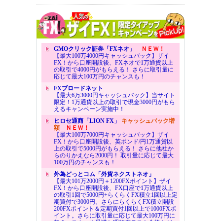
GMOクリック証券「FXネオ」
ＮＥＷ！
【最大100万4000円キャッシュバック】ザイ
FX！から口座開設後、FXネオで1万通貨以上
の取引で4000円がもらえる！ さらに取引量に
応じて最大100万円のチャンスも！
FXブロードネット
【最大6万3000円キャッシュバック】当サイト
限定！1万通貨以上の取引で現金3000円がもら
えるキャンペーン実施中！
ヒロセ通商「LION FX」
キャッシュバック増
額
ＮＥＷ！
【最大100万7000円キャッシュバック】ザイ
FX！から口座開設後、英ポンド/円1万通貨以
上の取引で5000円がもらえる！ さらに他社か
らのりかえなら2000円！ 取引量に応じて最大
100万円のチャンスも！
外為どっとコム「外貨ネクストネオ」
【最大101万2000円＋1200FXポイント】ザイ
FX！から口座開設後、FX口座で1万通貨以上
の取引1回で5000円+らくらくFX積立1回以上定
期買付で3000円。さらにらくらくFX積立開設
200FXポイント＆定期買付1回以上で1000FXポ
イント。さらに取引量に応じて最大100万円に