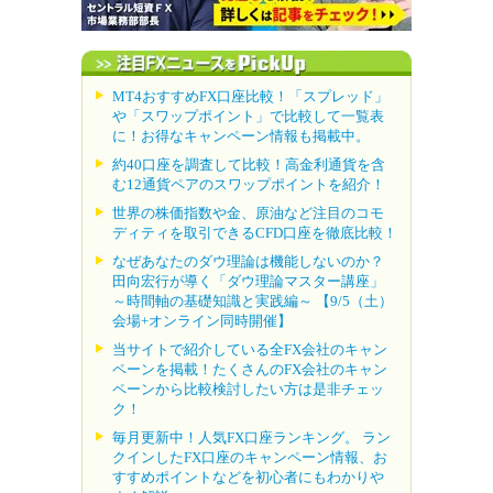
MT4おすすめFX口座比較！「スプレッド」
や「スワップポイント」で比較して一覧表
に！お得なキャンペーン情報も掲載中。
約40口座を調査して比較！高金利通貨を含
む12通貨ペアのスワップポイントを紹介！
世界の株価指数や金、原油など注目のコモ
ディティを取引できるCFD口座を徹底比較！
なぜあなたのダウ理論は機能しないのか？
田向宏行が導く「ダウ理論マスター講座」
～時間軸の基礎知識と実践編～ 【9/5（土）
会場+オンライン同時開催】
当サイトで紹介している全FX会社のキャン
ペーンを掲載！たくさんのFX会社のキャン
ペーンから比較検討したい方は是非チェッ
ク！
毎月更新中！人気FX口座ランキング。 ラン
クインしたFX口座のキャンペーン情報、お
すすめポイントなどを初心者にもわかりや