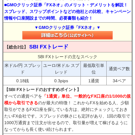
■GMOクリック証券「FXネオ」のメリット・デメリットを解説！
スプレッド、スワップポイントなどの他社との比較、キャンペーン
情報や口座開設までの時間、必要書類も紹介！
▼GMOクリック証券「FXネオ」▼
SBI FXトレード
【総合2位】
SBI FXトレードの主なスペック
米ドル/円 スプレッ
ユーロ/米ドル スプ
最低取引単
通貨ペア数
ド
レッド
位
0.18銭
0.3pips
1通貨
34ペア
【SBI FXトレードのおすすめポイント】
すべての通貨ペアを
「1通貨」単位、一般的なFX口座の1/1000の規
模から取引できる
のが最大の特徴！ これからFXを始める人、少額
取引ができるFX口座を探している方は、絶対にチェックしておき
たいFX会社です。スプレッドの狭さにも定評があり、1回の取引で
1000万通貨まで注文が出せるので、取引量が増えて稼げるように
なってからも長く使い続けられます。