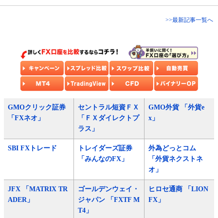
>>最新記事一覧へ
GMOクリック証券
セントラル短資ＦＸ
GMO外貨 「外貨e
「FXネオ」
「ＦＸダイレクトプ
x」
ラス」
SBI FXトレード
トレイダーズ証券
外為どっとコム
「みんなのFX」
「外貨ネクストネ
オ」
JFX 「MATRIX TR
ゴールデンウェイ・
ヒロセ通商 「LION
ADER」
ジャパン 「FXTF M
FX」
T4」