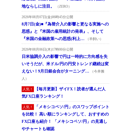
地ならしに注目。
（ZERO）
2026年08月07日(金)06時45分公開
8月7日(金)■『為替介入の影響と更なる実施への
思惑』と『米国の雇用統計の発表』、そして
『米国の金融政策への思惑(利上…
（羊飼い）
2026年08月06日(木)17時00分公開
日米協調介入の影響で円は一時的に方向感を失
いそうだが、米ドル/円の円安トレンド継続は変
えない！9月日銀会合がターニング…
（今井雅
人）
【毎月更新】ザイFX！読者が選んだ人
人気！
気FX口座ランキング！
「メキシコペソ/円」のスワップポイント
人気！
を比較！ 高い順にランキングして、おすすめの
FX口座も紹介！ 「メキシコペソ/円」の見通し
やチャートも確認