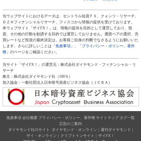
当ウェブサイトにおけるデータは、セントラル短資ＦＸ、クォンツ・リサーチ、
ＤＺＨフィナンシャルリサーチ、フィスコから情報の提供を受けております。
本ウェブサイト「ザイFX！」は、情報の提供を目的として運営しており、投
資、その他の行動を勧誘する目的では運営しておりません。通貨ペアの選択、売
買レートなど投資の最終決定は、お客様ご自身の判断でなさるようにお願いいた
します。さらに詳しいことは
「免責事項」
、
「プライバシー・ポリシー、著作
権」
のページをご確認ください。
当サイト「ザイFX！」の運営元：株式会社ダイヤモンド・フィナンシャル・リ
サーチ
株主：株式会社ダイヤモンド社（100％）
加入協会：一般社団法人日本暗号資産ビジネス協会（ＪＣＢＡ）
免責事項
会社概要
プライバシー・ポリシー、著作権
サイトマップ
タグ一覧
広告のご案内
ダイヤモンド社のサイト
ダイヤモンド・オンライン
|
週刊ダイヤモンド
|
ザイ・オンライン
|
クリプトインサイト
|
ザイFX！