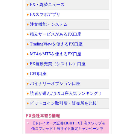
FX・為替ニュース
FXスマホアプリ
注文機能・システム
積立サービスがあるFX口座
TradingViewを使えるFX口座
MT4やMT5を使えるFX口座
FX自動売買（シストレ）口座
CFD口座
バイナリーオプション口座
読者が選んだFX口座人気ランキング！
ビットコイン取引所・販売所を比較
【トレイダーズ証券LIGHT FX】高スワップ＆
低スプレッド！当サイト限定キャンペーン中