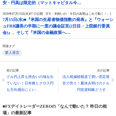
安・円高は限定的（マットキャピタル今…
2026年07月15日(水)07:15公開 [FX・羊飼いの「今日の為替はこれで動く！」]
7月15日(水)■『米国の生産者物価指数の発表』と『ウォーシ
ュFRB議長の半期に一度の議会証言(2日目・上院銀行委員
会)』、そして『米国の金融政策へ…
関連タグ
要人発言
前の記事
次の記事
ドル円上昇も持合いの域を出
法人税減税報道で買い否定発
ていない！日本株とクロス円
言で売り！夏休み明けのドル
も方向感出にくい…
円投資戦略どうす…
■FXデイトレーダーZEROの「なんで動いた？ 昨日の相
場」の最新記事