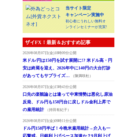
当サイト限定
キャンペーン実施中
初心者にうれしい無料オ
ンラインセミナーが充実!
ザイFX！最新＆おすすめ記事
2026年08月07日(金)18時09分公開
米ドル/円は150円を試す展開に!? 米ドル高・円
安は終焉を迎え、2026年中に140円の大台打診
があってもサプライズ…
（陳満咲杜）
2026年08月07日(金)15時43分公開
口先の楽観論とは違って中東情勢は悪化し原油
反発、ドル円も158円台に戻しドル金利上昇で
の雇用統計
（持田有紀子）
2026年08月07日(金)09時11分公開
ドル円158円半ば！今晩米雇用統計→介入も一
応警戒。日銀利上げペース加速か？9月利上げ