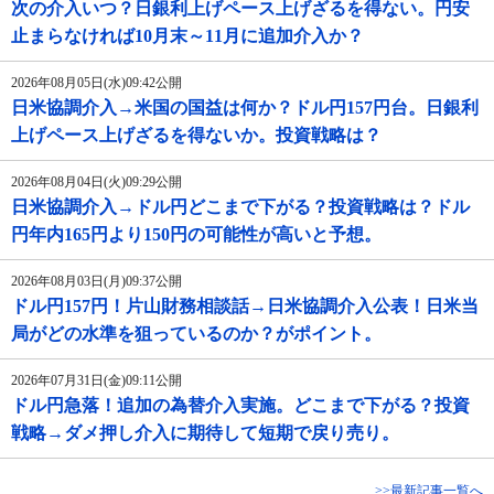
次の介入いつ？日銀利上げペース上げざるを得ない。円安
止まらなければ10月末～11月に追加介入か？
2026年08月05日(水)09:42公開
日米協調介入→米国の国益は何か？ドル円157円台。日銀利
上げペース上げざるを得ないか。投資戦略は？
2026年08月04日(火)09:29公開
日米協調介入→ドル円どこまで下がる？投資戦略は？ドル
円年内165円より150円の可能性が高いと予想。
2026年08月03日(月)09:37公開
ドル円157円！片山財務相談話→日米協調介入公表！日米当
局がどの水準を狙っているのか？がポイント。
2026年07月31日(金)09:11公開
ドル円急落！追加の為替介入実施。どこまで下がる？投資
戦略→ダメ押し介入に期待して短期で戻り売り。
>>最新記事一覧へ