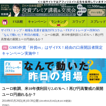
FX比較
キャンペーン
ランキング
スワップ
スプレッド
ザイFX！トップ
>
相場を見通す超強力FXコラム
>
FXデイトレーダーZEROの
「なんで動いた？ 昨日の相場」
> ユーロ軟調、米10年債利回り2.45％へ！再び円
高警戒の展開ユーロ円崩れるか？
GMO外貨「外貨ex」はザイFX！経由の口座開設者限定
キャンペーン実施中！
ユーロ軟調、米10年債利回り2.45％へ！
再び円高警戒の展開
ユーロ円崩れるか？
2014年05月29日(木)10:39公開
[2014年05月29日(木)10:39更新]
ZERO