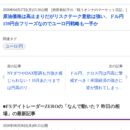
2026年04月27日(月)15:26公開 [持田有紀子の「戦うオンナのマーケット日記」]
原油価格は高止まりだがリスクテーク意欲は強い、ドル円
159円台フリーズなのでユーロ円戦略も一手か
関連タグ
ユーロ/円
前の記事
次の記事
NYダウやDAX堅調も力強さ感
ドル円、クロス円は円高に警
じられない！10月あたりまで
戒すべき！米国経済の強さに
は円高のリ…
皆が慣れてしまっ…
■FXデイトレーダーZEROの「なんで動いた？ 昨日の相
場」の最新記事
2026年08月06日(木)09:21公開