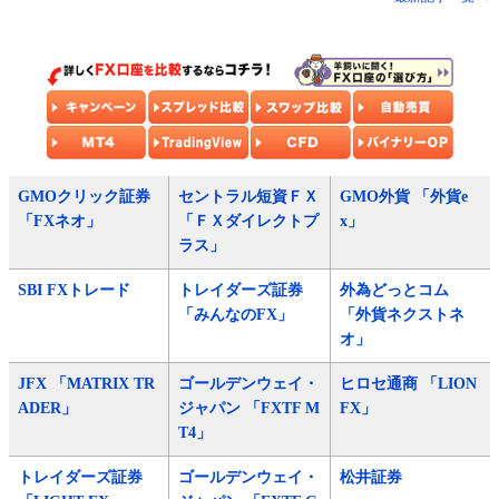
GMOクリック証券
セントラル短資ＦＸ
GMO外貨 「外貨e
「FXネオ」
「ＦＸダイレクトプ
x」
ラス」
SBI FXトレード
トレイダーズ証券
外為どっとコム
「みんなのFX」
「外貨ネクストネ
オ」
JFX 「MATRIX TR
ゴールデンウェイ・
ヒロセ通商 「LION
ADER」
ジャパン 「FXTF M
FX」
T4」
トレイダーズ証券
ゴールデンウェイ・
松井証券