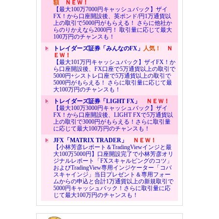
額
ＮＥＷ！
【最大100万7000円キャッシュバック】ザイ
FX！から口座開設後、英ポンド/円1万通貨以
上の取引で5000円がもらえる！ さらに他社か
らのりかえなら2000円！ 取引量に応じて最大
100万円のチャンスも！
トレイダーズ証券「みんなのFX」
人気！
Ｎ
ＥＷ！
【最大101万円キャッシュバック】ザイFX！か
ら口座開設後、FX口座で5万通貨以上の取引で
5000円+シストレ口座で5万通貨以上の取引で
5000円がもらえる！ さらに取引量に応じて最
大100万円のチャンスも！
トレイダーズ証券「LIGHT FX」
ＮＥＷ！
【最大100万3000円キャッシュバック】ザイ
FX！から口座開設後、LIGHT FXで5万通貨以
上の取引で3000円がもらえる！さらに取引量
に応じて最大100万円のチャンスも！
JFX「MATRIX TRADER」
ＮＥＷ！
【小林芳彦レポート＆TradingViewインジと最
大100万5000円】口座開設完了で小林芳彦オリ
ジナルレポート「FXスキャルピングのコツ」
およびTradingView専用インジケーター「コバ
スキャインジ」当日プレゼント＆専用フォー
ムからの申込と合計1万通貨以上の新規取引で
5000円キャッシュバック！さらに取引量に応
じて最大100万円のチャンスも！