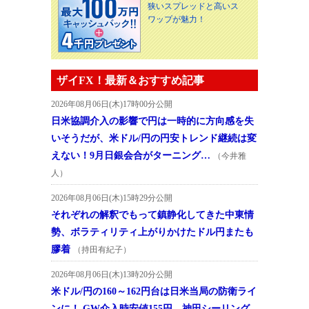
狭いスプレッドと高いス
ワップが魅力！
ザイFX！最新＆おすすめ記事
2026年08月06日(木)17時00分公開
日米協調介入の影響で円は一時的に方向感を失
いそうだが、米ドル/円の円安トレンド継続は変
えない！9月日銀会合がターニング…
（今井雅
人）
2026年08月06日(木)15時29分公開
それぞれの解釈でもって鎮静化してきた中東情
勢、ボラティリティ上がりかけたドル円またも
膠着
（持田有紀子）
2026年08月06日(木)13時20分公開
米ドル/円の160～162円台は日米当局の防衛ライ
ンに！ GW介入時安値155円、神田シーリング