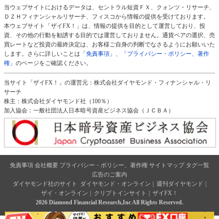
当ウェブサイトにおけるデータは、セントラル短資ＦＸ、クォンツ・リサーチ、
ＤＺＨフィナンシャルリサーチ、フィスコから情報の提供を受けております。
本ウェブサイト「ザイFX！」は、情報の提供を目的として運営しており、投
資、その他の行動を勧誘する目的では運営しておりません。通貨ペアの選択、売
買レートなど投資の最終決定は、お客様ご自身の判断でなさるようにお願いいた
します。さらに詳しいことは
「免責事項」
、
「プライバシー・ポリシー、著作
権」
のページをご確認ください。
当サイト「ザイFX！」の運営元：株式会社ダイヤモンド・フィナンシャル・リ
サーチ
株主：株式会社ダイヤモンド社（100％）
加入協会：一般社団法人日本暗号資産ビジネス協会（ＪＣＢＡ）
免責事項
会社概要
プライバシー・ポリシー、著作権
サイトマップ
タグ一覧
広告のご案内
ダイヤモンド社のサイト
ダイヤモンド・オンライン
|
週刊ダイヤモンド
|
ザイ・オンライン
|
クリプトインサイト
|
ザイFX！
2026 Diamond Financial Research,Inc All Rights Reserved.