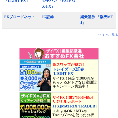
「LIGHT FX」
ジャパン 「FXTF G
X-FX」
FXブロードネット
IG証券
楽天証券 「楽天MT
4」
>> すべて見る
高スワップが魅力！
トレイダーズ証券
[LIGHT FX]
ザイFX！限定で3000円が
もらえるおトクな口座開設
キャンペーン実施中！
ザイFX！限定5000円&オ
リジナルレポート
JFX[MATRIX TRADER]
スキャルOK！MT4や
TradingViewを使った分析