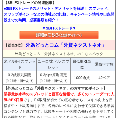
【SBI FXトレードの関連記事】
■SBI FXトレードのメリット・デメリットを解説！ スプレッド、
スワップポイントなどの他社との比較、キャンペーン情報や口座開
設までの時間、必要書類も紹介！
▼SBI FXトレード▼
外為どっとコム「外貨ネクストネオ」
【総合3位】
外為どっとコム「外貨ネクストネオ」の主なスペック
米ドル/円 スプレッ
ユーロ/米ドル スプ
最低取引単
通貨ペア数
ド
レッド
位
0.2銭原則固定
0.3pips原則固定
1000通貨
42ペア
(9-27時・例外あり)
(9-27時・例外あり)
【外為どっとコム「外貨ネクストネオ」のおすすめポイント】
業界最狭水準のスプレッドと豊富な情報で、多くのトレーダーに人
気のFX口座
です。FX取引が初めての初心者から、スキル向上を目
指す中・上級者向けまで、各自のレベルにあわせて受講できる学習
コンテンツも魅力です。比較チャートや相場の先行きを予測してく
れる機能など、取引をサポートしてくれるツールも充実していま