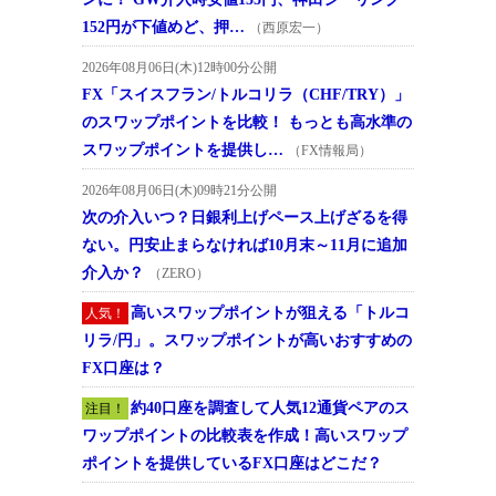
152円が下値めど、押…
（西原宏一）
2026年08月06日(木)12時00分公開
FX「スイスフラン/トルコリラ（CHF/TRY）」
のスワップポイントを比較！ もっとも高水準の
スワップポイントを提供し…
（FX情報局）
2026年08月06日(木)09時21分公開
次の介入いつ？日銀利上げペース上げざるを得
ない。円安止まらなければ10月末～11月に追加
介入か？
（ZERO）
高いスワップポイントが狙える「トルコ
人気！
リラ/円」。スワップポイントが高いおすすめの
FX口座は？
約40口座を調査して人気12通貨ペアのス
注目！
ワップポイントの比較表を作成！高いスワップ
ポイントを提供しているFX口座はどこだ？