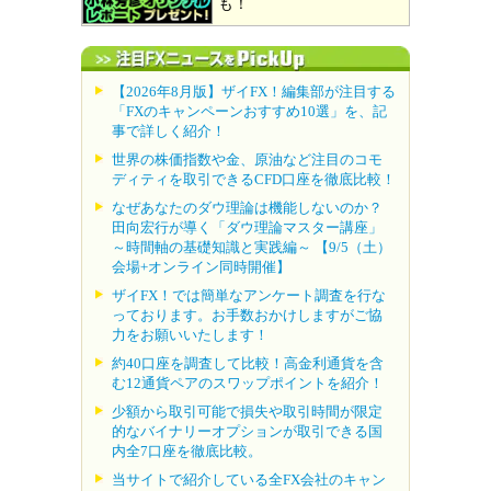
も！
【2026年8月版】ザイFX！編集部が注目する
「FXのキャンペーンおすすめ10選」を、記
事で詳しく紹介！
世界の株価指数や金、原油など注目のコモ
ディティを取引できるCFD口座を徹底比較！
なぜあなたのダウ理論は機能しないのか？
田向宏行が導く「ダウ理論マスター講座」
～時間軸の基礎知識と実践編～ 【9/5（土）
会場+オンライン同時開催】
ザイFX！では簡単なアンケート調査を行な
っております。お手数おかけしますがご協
力をお願いいたします！
約40口座を調査して比較！高金利通貨を含
む12通貨ペアのスワップポイントを紹介！
少額から取引可能で損失や取引時間が限定
的なバイナリーオプションが取引できる国
内全7口座を徹底比較。
当サイトで紹介している全FX会社のキャン