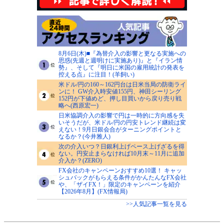
8月6日(木)■『為替介入の影響と更なる実施への
思惑(先週と週明けに実施あり)』と『イラン情
勢』、そして『明日に米国の雇用統計の発表を
控える点』に注目！(羊飼い)
米ドル/円の160～162円台は日米当局の防衛ライ
ンに！ GW介入時安値155円、神田シーリング
152円が下値めど、押し目買いから戻り売り戦
略へ(西原宏一)
日米協調介入の影響で円は一時的に方向感を失
いそうだが、米ドル/円の円安トレンド継続は変
えない！9月日銀会合がターニングポイントと
なるか？(今井雅人)
次の介入いつ？日銀利上げペース上げざるを得
ない。円安止まらなければ10月末～11月に追加
介入か？(ZERO)
FX会社のキャンペーンおすすめ10選！ キャッ
シュバックがもらえる条件がかんたんなFX会社
や、「ザイFX！」限定のキャンペーンを紹介
【2026年8月】(FX情報局)
>>人気記事一覧を見る