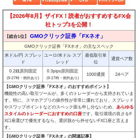
【2026年8月】ザイFX！読者がおすすめするFX会
社トップ3を公開！
GMOクリック証券「FXネオ」
【総合1位】
GMOクリック証券「FXネオ」の主なスペック
米ドル/円 スプレッ
ユーロ/米ドル スプ
最低取引単
通貨ペア数
ド
レッド
位
0.2銭原則固定
0.3pips原則固定
1000通貨
24ペア
(9-27時・例外あり)
(9-27時・例外あり)
【GMOクリック証券「FXネオ」のおすすめポイント】
機能性の高い取引ツールが、多くのトレーダーから支持されていま
す。特に、スマホアプリの操作性が非常に優れており、スプレッド
やスワップポイントなどのスペック面も申し分ないため、
あらゆる
スタイルのトレーダーにおすすめの口座
です。取引環境の良さをF
X口座選びで優先するなら、選択肢から外せないFX口座と言えま
す。
【GMOクリック証券「FXネオ」の関連記事】