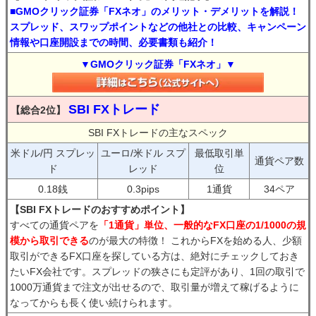
■GMOクリック証券「FXネオ」のメリット・デメリットを解説！
スプレッド、スワップポイントなどの他社との比較、キャンペーン
情報や口座開設までの時間、必要書類も紹介！
▼GMOクリック証券「FXネオ」▼
SBI FXトレード
【総合2位】
SBI FXトレードの主なスペック
米ドル/円 スプレッ
ユーロ/米ドル スプ
最低取引単
通貨ペア数
ド
レッド
位
0.18銭
0.3pips
1通貨
34ペア
【SBI FXトレードのおすすめポイント】
すべての通貨ペアを
「1通貨」単位、一般的なFX口座の1/1000の規
模から取引できる
のが最大の特徴！ これからFXを始める人、少額
取引ができるFX口座を探している方は、絶対にチェックしておき
たいFX会社です。スプレッドの狭さにも定評があり、1回の取引で
1000万通貨まで注文が出せるので、取引量が増えて稼げるように
なってからも長く使い続けられます。