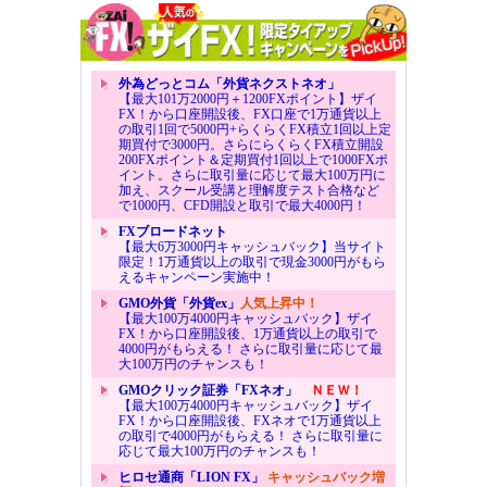
外為どっとコム「外貨ネクストネオ」
【最大101万2000円＋1200FXポイント】ザイ
FX！から口座開設後、FX口座で1万通貨以上
の取引1回で5000円+らくらくFX積立1回以上定
期買付で3000円。さらにらくらくFX積立開設
200FXポイント＆定期買付1回以上で1000FXポ
イント。さらに取引量に応じて最大100万円に
加え、スクール受講と理解度テスト合格など
で1000円、CFD開設と取引で最大4000円！
FXブロードネット
【最大6万3000円キャッシュバック】当サイト
限定！1万通貨以上の取引で現金3000円がもら
えるキャンペーン実施中！
GMO外貨「外貨ex」
人気上昇中！
【最大100万4000円キャッシュバック】ザイ
FX！から口座開設後、1万通貨以上の取引で
4000円がもらえる！ さらに取引量に応じて最
大100万円のチャンスも！
GMOクリック証券「FXネオ」
ＮＥＷ！
【最大100万4000円キャッシュバック】ザイ
FX！から口座開設後、FXネオで1万通貨以上
の取引で4000円がもらえる！ さらに取引量に
応じて最大100万円のチャンスも！
ヒロセ通商「LION FX」
キャッシュバック増