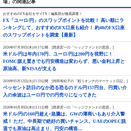
場」の関連記事
おすすめのFX会社をザイFX！編集部が徹底調査！
FX「ユーロ/円」のスワップポイントを比較！ 高い順にラ
ンキングして、おすすめのFX口座も紹介！ 約40のFX口座
のスワップポイントを調査【最新】
2026年07月30日(木)16:17公開 [西原宏一の「ヘッジファンドの思惑」]
米ドル/円は年内170円、ユーロ/円は200円を視野に！
FOMC据え置きでも円安構造は変わらず、悪い金利上昇と
原油高、新NISAが支える
2026年05月12日(火)15:33公開 [持田有紀子の「戦うオンナのマーケット日記」]
ベッセント訪日のなか恐る恐るのドル円157円台、円買い介
入の余波はユーロ円での円売りになってきた
2026年04月30日(木)13:11公開 [西原宏一の「ヘッジファンドの思惑」]
米ドル/円の160円超え+急騰は、GWの薄商いもあり介入警
戒！ ただ、中長期で絶好の買いチャンス。UAEのOPEC脱
退でも原油は高止まり、円安の構造…