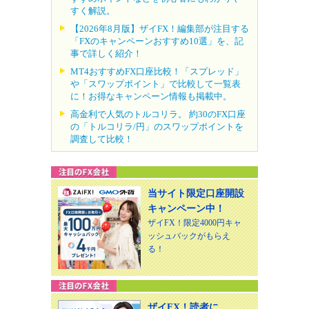
すく解説。
【2026年8月版】ザイFX！編集部が注目する
「FXのキャンペーンおすすめ10選」を、記
事で詳しく紹介！
MT4おすすめFX口座比較！「スプレッド」
や「スワップポイント」で比較して一覧表
に！お得なキャンペーン情報も掲載中。
高金利で人気のトルコリラ。 約30のFX口座
の「トルコリラ/円」のスワップポイントを
調査して比較！
当サイト限定口座開設
キャンペーン中！
ザイFX！限定4000円キャ
ッシュバックがもらえ
る！
ザイFX！読者に