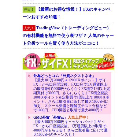
【最新のお得な情報！】FXのキャンペ
注目！
ーンおすすめ10選！
TradingView（トレーディングビュー）
人気！
の有料機能を無料で使う裏ワザ？ 人気のチャー
ト分析ツールを賢く使う方法がココに！
外為どっとコム「外貨ネクストネオ」
【最大101万2000円＋1200FXポイント】ザイ
FX！から口座開設後、FX口座で1万通貨以上
の取引1回で5000円+らくらくFX積立1回以上定
期買付で3000円。さらにらくらくFX積立開設
200FXポイント＆定期買付1回以上で1000FXポ
イント。さらに取引量に応じて最大100万円に
加え、スクール受講と理解度テスト合格など
で1000円、CFD開設と取引で最大4000円！
GMO外貨「外貨ex」
人気上昇中！
【最大100万4000円キャッシュバック】ザイ
FX！から口座開設後、1万通貨以上の取引で
4000円がもらえる！ さらに取引量に応じて最
大100万円のチャンスも！