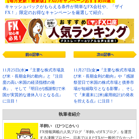
【毎月更新！最新版】FXのキャンペーンおすすめ10選！
キャッシュバックがもらえる条件が簡単なFX会社や、「ザイ
FX！」限定のお得なキャンペーンを厳選して紹介。
11月25日(水)■『主要な株式市場及
11月27日(金)■『主要な株式市場及
び米・長期金利の動向』と『注目
び米・長期金利の動向』や『感謝
度の高い米国の経済指標の発
祭翌日で米国の株式市場と債券市
表』、そして『明日が[感謝祭]で米
場が短縮取引となる影響』、そし
国が実質的な連休入りとなる点』
て『来週末に[米)雇用統計]の発表
に注目！
を控える点』に注目！
執筆者紹介
羊飼い （ひつじかい）
FX情報満載の人気ブログ「羊飼いのFXブログ」を運営
する凄腕ブロガー。日本ではまだFXが一般的でなかった