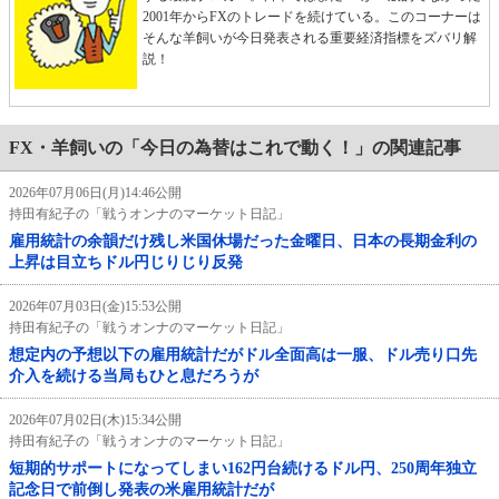
2001年からFXのトレードを続けている。このコーナーは
そんな羊飼いが今日発表される重要経済指標をズバリ解
説！
FX・羊飼いの「今日の為替はこれで動く！」の関連記事
2026年07月06日(月)14:46公開
持田有紀子の「戦うオンナのマーケット日記」
雇用統計の余韻だけ残し米国休場だった金曜日、日本の長期金利の
上昇は目立ちドル円じりじり反発
2026年07月03日(金)15:53公開
持田有紀子の「戦うオンナのマーケット日記」
想定内の予想以下の雇用統計だがドル全面高は一服、ドル売り口先
介入を続ける当局もひと息だろうが
2026年07月02日(木)15:34公開
持田有紀子の「戦うオンナのマーケット日記」
短期的サポートになってしまい162円台続けるドル円、250周年独立
記念日で前倒し発表の米雇用統計だが