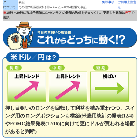
ク
表記
免罪事項・ご利用上注意
について
その他の経済指標は◎→○→△→×の4段階で表記
点
※
15時～20時に市場予想値(コンセンサス)の最新の数値をチェックし、更新した数値は
赤字
で
表記
押し目狙いのロングを回転して利益を積み重ねつつ、スイ
ング用のロングポジションも構築(米雇用統計の発表(12/4)
やFOMC結果発表(12/16)に向けて更にドルが買われる場面
があると判断)