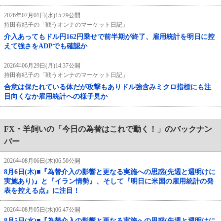
2026年07月01日(水)15:29公開
持田有紀子の「戦うオンナのマーケット日記」
介入あってもドル円162円乗せで前半期が終了、雇用統計を明日に控
えて強さをADPでも確認か
2026年06月29日(月)14:37公開
持田有紀子の「戦うオンナのマーケット日記」
合意は保たれている体だが攻撃もありドル強含みミクロ指標にも注
目向くなか雇用統計への様子見か
FX・羊飼いの「今日の為替はこれで動く！」のバックナン
バー
2026年08月06日(木)06:50公開
8月6日(木)■『為替介入の影響と更なる実施への思惑(先週と週明けに
実施あり)』と『イラン情勢』、そして『明日に米国の雇用統計の発
表を控える点』に注目！
2026年08月05日(水)06:47公開
8月5日(水)■『為替介入の影響と更なる実施への思惑(先週と週明けに