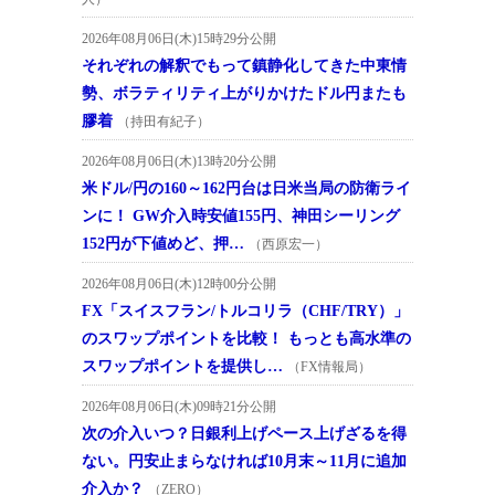
2026年08月06日(木)15時29分公開
それぞれの解釈でもって鎮静化してきた中東情
勢、ボラティリティ上がりかけたドル円またも
膠着
（持田有紀子）
2026年08月06日(木)13時20分公開
米ドル/円の160～162円台は日米当局の防衛ライ
ンに！ GW介入時安値155円、神田シーリング
152円が下値めど、押…
（西原宏一）
2026年08月06日(木)12時00分公開
FX「スイスフラン/トルコリラ（CHF/TRY）」
のスワップポイントを比較！ もっとも高水準の
スワップポイントを提供し…
（FX情報局）
2026年08月06日(木)09時21分公開
次の介入いつ？日銀利上げペース上げざるを得
ない。円安止まらなければ10月末～11月に追加
介入か？
（ZERO）