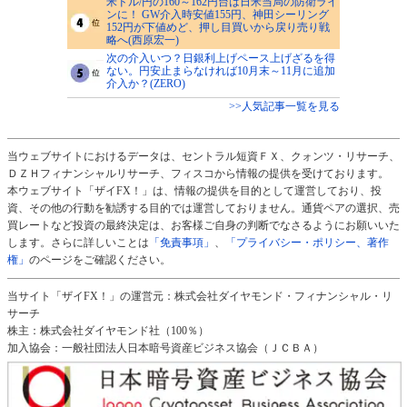
米ドル/円の160～162円台は日米当局の防衛ライ
ンに！ GW介入時安値155円、神田シーリング
152円が下値めど、押し目買いから戻り売り戦
略へ(西原宏一)
次の介入いつ？日銀利上げペース上げざるを得
ない。円安止まらなければ10月末～11月に追加
介入か？(ZERO)
>>人気記事一覧を見る
当ウェブサイトにおけるデータは、セントラル短資ＦＸ、クォンツ・リサーチ、
ＤＺＨフィナンシャルリサーチ、フィスコから情報の提供を受けております。
本ウェブサイト「ザイFX！」は、情報の提供を目的として運営しており、投
資、その他の行動を勧誘する目的では運営しておりません。通貨ペアの選択、売
買レートなど投資の最終決定は、お客様ご自身の判断でなさるようにお願いいた
します。さらに詳しいことは
「免責事項」
、
「プライバシー・ポリシー、著作
権」
のページをご確認ください。
当サイト「ザイFX！」の運営元：株式会社ダイヤモンド・フィナンシャル・リ
サーチ
株主：株式会社ダイヤモンド社（100％）
加入協会：一般社団法人日本暗号資産ビジネス協会（ＪＣＢＡ）