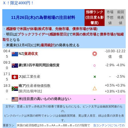
Ｘ！限定4000円！
指標ランク
市場
前回
11月26日(木)の為替相場の注目材料
(注目度＆影
予想
発表
響度)
値
値
・
感謝祭で米国が休場(株式市場、先物市場、債券市場が休場)
・
明日は[
ブラックフライデー(感謝祭翌日)
]で
米国の株式市場と債券市場が短縮
取引
となる
・
来週末(12月4日)に[米)
雇用統計
]の発表を控える
06:4
-10.00
-12.22
◎
NZ)
貿易収支
5
億
億
09:3
○
豪)第3四半期民間設備投資
-2.9%
-4.0%
0
17:1
×
ス)
鉱工業生産
-
-2.5%
5
+0.5%
+0.3%
18:3
南ア)
生産者物価指数
△
0
[前月比/前年比]
+3.8%
+3.6%
-
-
米)注目度の高いものの発表はない
-
-
文字が、普通→太字→赤色太字の順番で重要なものになる。ピンク太字は金融政策関連のも
の。
ピンクのバックは米国の材料でオレンジは金融政策関連、黄は要人発言、緑は企業の決算を表
す。
重要ラン
米国の経済指標はSS→S→AA→A→BB→B→Cの7段階で
当コンテンツについての