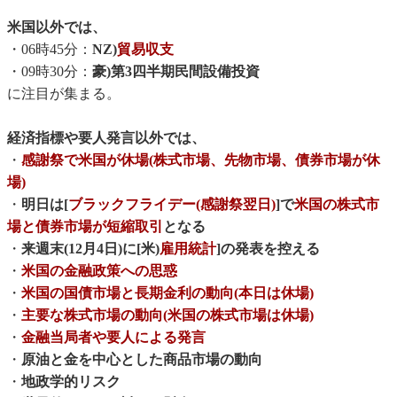
米国以外では、
・06時45分：
NZ)
貿易収支
・09時30分：
豪)第3四半期民間設備投資
に注目が集まる。
経済指標や要人発言以外では、
・
感謝祭で米国が休場(株式市場、先物市場、債券市場が休
場)
・
明日は[
ブラックフライデー(感謝祭翌日)
]で
米国の株式市
場と債券市場が短縮取引
となる
・
来週末(12月4日)に[米)
雇用統計
]の発表を控える
・
米国の金融政策への思惑
・
米国の国債市場と長期金利の動向(本日は休場)
・
主要な株式市場の動向(米国の株式市場は休場)
・
金融当局者や要人による発言
・
原油と金を中心とした商品市場の動向
・
地政学的リスク