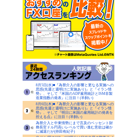
8月5日(水)■『為替介入の影響と更なる実施への
思惑(先週と週明けに実施あり)』と『イラン情
勢』、そして『米国のADP雇用統計とISM非製
造業指数の発表』に注目！(羊飼い)
8月6日(木)■『為替介入の影響と更なる実施への
思惑(先週と週明けに実施あり)』と『イラン情
勢』、そして『明日に米国の雇用統計の発表を
控える点』に注目！(羊飼い)
為替介入と中東情勢にまで言及のベッセント財
務長官ドル円高いレベルで買い進む意欲は確か
に減退だが(持田有紀子)