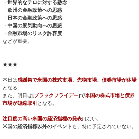
・
世界的なテロに対する懸念
・
欧州の金融政策への思惑
・
日本の金融政策への思惑
・
中国の景気動向への思惑
・
金融市場のリスク許容度
などが重要。
★★★
本日は
感謝祭で米国の株式市場、先物市場、債券市場が休場
となる。
また、明日は
[
ブラックフライデー
]で
米国の株式市場と債券
市場が短縮取引
となる。
注目度の高い米国の経済指標の発表
はない。
米国の経済指標以外のイベント
も、特に予定されていない。