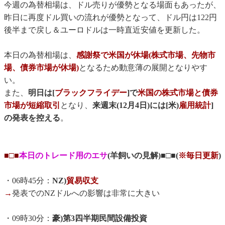
今週の為替相場は、ドル売りが優勢となる場面もあったが、
昨日に再度ドル買いの流れが優勢となって、ドル円は122円
後半まで戻し＆ユーロドルは一時直近安値を更新した。
本日の為替相場は、
感謝祭で米国が休場(株式市場、先物市
場、債券市場が休場)
となるため動意薄の展開となりやす
い。
また、
明日は[
ブラックフライデー
]で
米国の株式市場と債券
市場が短縮取引
となり、
来週末(12月4日)には[米)
雇用統計
]
の発表を控える
。
■□■
本日のトレード用のエサ
(羊飼いの見解)■□■(
※毎日更新
)
・06時45分：
NZ)
貿易収支
→
発表でのNZドルへの影響は非常に大きい
・09時30分：
豪)第3四半期民間設備投資