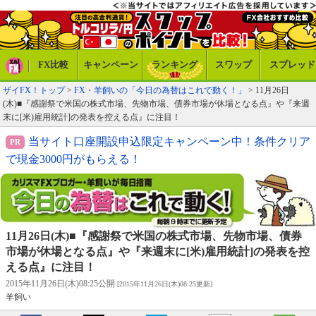
FX比較
キャンペーン
ランキング
スワップ
スプレッド
ザイFX！トップ
>
FX・羊飼いの「今日の為替はこれで動く！」
> 11月26日
(木)■『感謝祭で米国の株式市場、先物市場、債券市場が休場となる点』や『来週
末に[米)雇用統計]の発表を控える点』に注目！
当サイト口座開設申込限定キャンペーン中！条件クリア
で現金3000円がもらえる！
11月26日(木)■『感謝祭で米国の株式市場、先物市場、債券
市場が休場となる点』や『来週末に[米)雇用統計]の発表を控
える点』に注目！
2015年11月26日(木)08:25公開
[2015年11月26日(木)08:25更新]
羊飼い