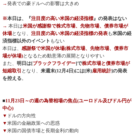
→
発表での豪ドルへの影響は大きめ
※
本日は、『
注目度の高い米国の経済指標
』の発表はない
→
本日は
米国が感謝祭で株式市場、先物市場、債券市場が
休場
となり、
注目度の高い米国の経済指標の発表
も
米国の経
済指標以外のイベント
もない
本日は、
感謝祭で米国が休場(株式市場、先物市場、債券市
場が休場)
となるため動意薄の展開となりやすい
また、
明日は[
ブラックフライデー
]で
株式市場と債券市場が
短縮取引
となり、
来週末(12月4日)には[米)
雇用統計
]の発表
を控える
。
■
11月23日～の週の為替相場の焦点(ユーロドル及びドル円が
中心)
▼
ドルの方向性
▼
米国の金融政策への思惑
▼
米国の国債市場と長期金利の動向