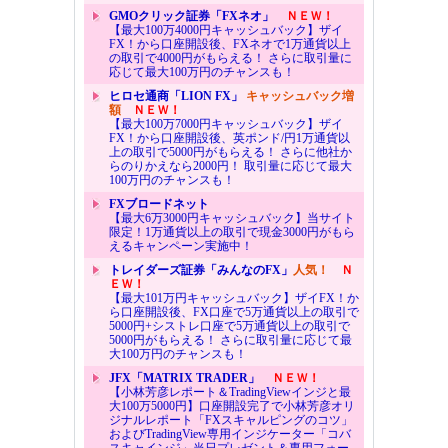
GMOクリック証券「FXネオ」
ＮＥＷ！
【最大100万4000円キャッシュバック】ザイ
FX！から口座開設後、FXネオで1万通貨以上
の取引で4000円がもらえる！ さらに取引量に
応じて最大100万円のチャンスも！
ヒロセ通商「LION FX」
キャッシュバック増
額
ＮＥＷ！
【最大100万7000円キャッシュバック】ザイ
FX！から口座開設後、英ポンド/円1万通貨以
上の取引で5000円がもらえる！ さらに他社か
らのりかえなら2000円！ 取引量に応じて最大
100万円のチャンスも！
FXブロードネット
【最大6万3000円キャッシュバック】当サイト
限定！1万通貨以上の取引で現金3000円がもら
えるキャンペーン実施中！
トレイダーズ証券「みんなのFX」
人気！
Ｎ
ＥＷ！
【最大101万円キャッシュバック】ザイFX！か
ら口座開設後、FX口座で5万通貨以上の取引で
5000円+シストレ口座で5万通貨以上の取引で
5000円がもらえる！ さらに取引量に応じて最
大100万円のチャンスも！
JFX「MATRIX TRADER」
ＮＥＷ！
【小林芳彦レポート＆TradingViewインジと最
大100万5000円】口座開設完了で小林芳彦オリ
ジナルレポート「FXスキャルピングのコツ」
およびTradingView専用インジケーター「コバ
スキャインジ」当日プレゼント＆専用フォー