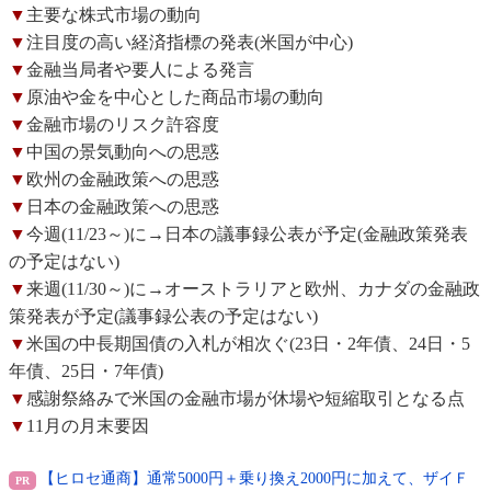
▼
主要な株式市場の動向
▼
注目度の高い経済指標の発表(米国が中心)
▼
金融当局者や要人による発言
▼
原油や金を中心とした商品市場の動向
▼
金融市場のリスク許容度
▼
中国の景気動向への思惑
▼
欧州の金融政策への思惑
▼
日本の金融政策への思惑
▼
今週(11/23～)に→日本の議事録公表が予定(金融政策発表
の予定はない)
▼
来週(11/30～)に→オーストラリアと欧州、カナダの金融政
策発表が予定(議事録公表の予定はない)
▼
米国の中長期国債の入札が相次ぐ(23日・2年債、24日・5
年債、25日・7年債)
▼
感謝祭絡みで米国の金融市場が休場や短縮取引となる点
▼
11月の月末要因
【ヒロセ通商】通常5000円＋乗り換え2000円に加えて、ザイＦ