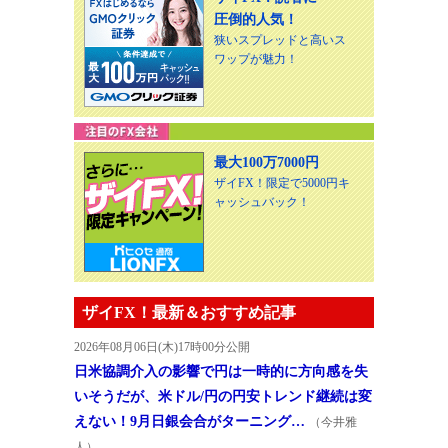
圧倒的人気！
狭いスプレッドと高いス
ワップが魅力！
最大100万7000円
ザイFX！限定で5000円キ
ャッシュバック！
ザイFX！最新＆おすすめ記事
2026年08月06日(木)17時00分公開
日米協調介入の影響で円は一時的に方向感を失
いそうだが、米ドル/円の円安トレンド継続は変
えない！9月日銀会合がターニング…
（今井雅
人）