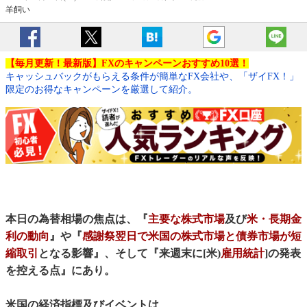
羊飼い
【毎月更新！最新版】FXのキャンペーンおすすめ10選！
キャッシュバックがもらえる条件が簡単なFX会社や、「ザイFX！」
限定のお得なキャンペーンを厳選して紹介。
本日の為替相場の焦点は、『
主要な株式市場
及び
米・長期金
利の動向
』や『
感謝祭翌日で米国の株式市場と債券市場が短
縮取引
となる影響』、そして『来週末に[米)
雇用統計
]の発表
を控える点』にあり。
米国の経済指標及びイベントは、