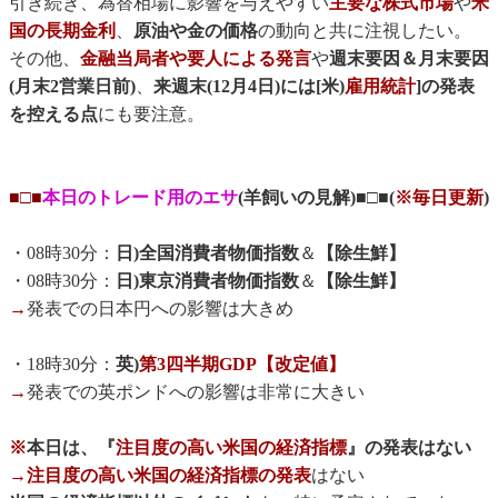
引き続き、為替相場に影響を与えやすい
主要な株式市場
や
米
国の長期金利
、
原油や金の価格
の動向と共に注視したい。
その他、
金融当局者や要人による発言
や
週末要因＆月末要因
(月末2営業日前)
、
来週末(12月4日)には[米)
雇用統計
]の発表
を控える点
にも要注意。
■□■
本日のトレード用のエサ
(羊飼いの見解)■□■(
※毎日更新
)
・08時30分：
日)全国消費者物価指数
＆
【除生鮮】
・08時30分：
日)東京消費者物価指数
＆
【除生鮮】
→
発表での日本円への影響は大きめ
・18時30分：
英)
第3四半期GDP【改定値】
→
発表での英ポンドへの影響は非常に大きい
※
本日は、『
注目度の高い米国の経済指標
』の発表はない
→注目度の高い米国の経済指標の発表
はない