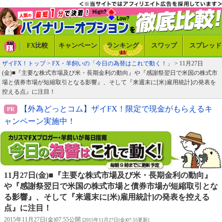
FX比較
キャンペーン
ランキング
スワップ
スプレッド
ザイFX！トップ
>
FX・羊飼いの「今日の為替はこれで動く！」
> 11月27日
(金)■『主要な株式市場及び米・長期金利の動向』や『感謝祭翌日で米国の株式市
場と債券市場が短縮取引となる影響』、そして『来週末に[米)雇用統計]の発表を
控える点』に注目！
【外為どっとコム】ザイFX！限定で現金がもらえるキ
ャンペーン実施中！
11月27日(金)■『主要な株式市場及び米・長期金利の動向』
や『感謝祭翌日で米国の株式市場と債券市場が短縮取引とな
る影響』、そして『来週末に[米)雇用統計]の発表を控える
点』に注目！
2015年11月27日(金)07:55公開
[2015年11月27日(金)07:55更新]