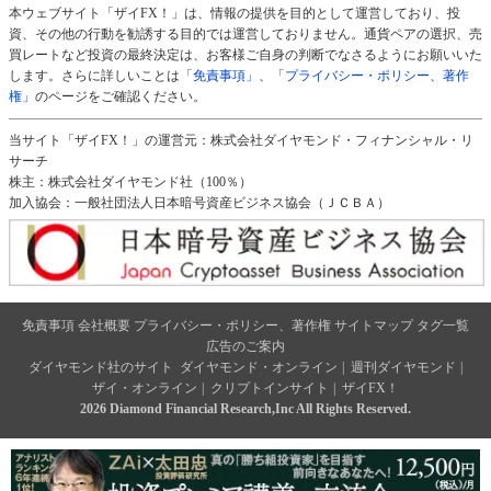
本ウェブサイト「ザイFX！」は、情報の提供を目的として運営しており、投
資、その他の行動を勧誘する目的では運営しておりません。通貨ペアの選択、売
買レートなど投資の最終決定は、お客様ご自身の判断でなさるようにお願いいた
します。さらに詳しいことは
「免責事項」
、
「プライバシー・ポリシー、著作
権」
のページをご確認ください。
当サイト「ザイFX！」の運営元：株式会社ダイヤモンド・フィナンシャル・リ
サーチ
株主：株式会社ダイヤモンド社（100％）
加入協会：一般社団法人日本暗号資産ビジネス協会（ＪＣＢＡ）
免責事項
会社概要
プライバシー・ポリシー、著作権
サイトマップ
タグ一覧
広告のご案内
ダイヤモンド社のサイト
ダイヤモンド・オンライン
|
週刊ダイヤモンド
|
ザイ・オンライン
|
クリプトインサイト
|
ザイFX！
2026 Diamond Financial Research,Inc All Rights Reserved.