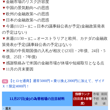
▼
金融市場のリスク許容度
▼
中国の景気動向への思惑
▼
欧州の金融政策への思惑
▼
日本の金融政策への思惑
▼
今週(11/23～)に→日本の議事録公表が予定(金融政策発表
の予定はない)
▼
来週(11/30～)に→オーストラリアと欧州、カナダの金融政
策発表が予定(議事録公表の予定はない)
▼
米国の中長期国債の入札が相次ぐ(23日・2年債、24日・5
年債、25日・7年債)
▼
感謝祭絡みで米国の金融市場が休場や短縮取引となる点
▼
11月の月末要因
【ヒロセ通商】通常5000円＋乗り換え2000円に加えて、ザイＦ
Ｘ！限定4000円！
指標ランク
市場
前回
11月27日(金)の為替相場の注目材料
(注目度＆影響
予想
発表
度)
値
値
・
週末