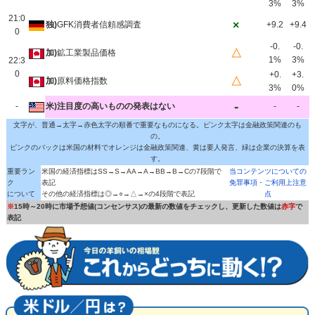
3%
3%
21:0
×
独)
GFK消費者信頼感調査
+9.2
+9.4
0
-0.
-0.
△
加)
鉱工業製品価格
1%
3%
22:3
0
+0.
+3.
△
加)
原料価格指数
3%
0%
-
-
米)注目度の高いものの発表はない
-
-
文字が、普通→太字→赤色太字の順番で重要なものになる。ピンク太字は金融政策関連のも
の。
ピンクのバックは米国の材料でオレンジは金融政策関連、黄は要人発言、緑は企業の決算を表
す。
重要ラン
米国の経済指標はSS→S→AA→A→BB→B→Cの7段階で
当コンテンツについての
ク
表記
免罪事項・ご利用上注意
について
その他の経済指標は◎→○→△→×の4段階で表記
点
※
15時～20時に市場予想値(コンセンサス)の最新の数値をチェックし、更新した数値は
赤字
で
表記