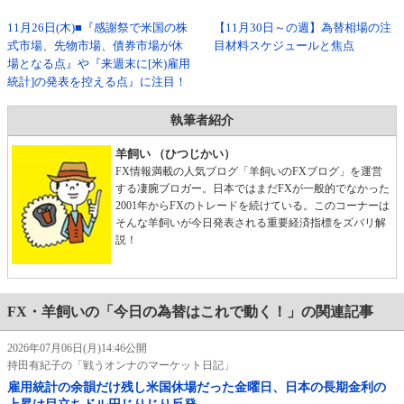
11月26日(木)■『感謝祭で米国の株
【11月30日～の週】為替相場の注
式市場、先物市場、債券市場が休
目材料スケジュールと焦点
場となる点』や『来週末に[米)雇用
統計]の発表を控える点』に注目！
執筆者紹介
羊飼い （ひつじかい）
FX情報満載の人気ブログ「羊飼いのFXブログ」を運営
する凄腕ブロガー。日本ではまだFXが一般的でなかった
2001年からFXのトレードを続けている。このコーナーは
そんな羊飼いが今日発表される重要経済指標をズバリ解
説！
FX・羊飼いの「今日の為替はこれで動く！」の関連記事
2026年07月06日(月)14:46公開
持田有紀子の「戦うオンナのマーケット日記」
雇用統計の余韻だけ残し米国休場だった金曜日、日本の長期金利の