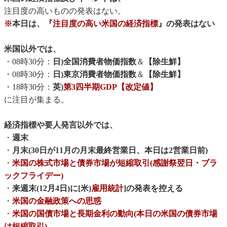
注目度の高いものの発表はない。
※
本日は、『
注目度の高い米国の経済指標
』の発表はない
米国以外では、
・08時30分：
日)全国消費者物価指数
＆
【除生鮮】
・08時30分：
日)東京消費者物価指数
＆
【除生鮮】
・18時30分：
英)
第3四半期GDP【改定値】
に注目が集まる。
経済指標や要人発言以外では、
・
週末
・
月末(30日が11月の月末最終営業日、本日は2営業日前)
・
米国の株式市場と債券市場が短縮取引(感謝祭翌日・ブラ
ックフライデー)
・
来週末(12月4日)に[米)
雇用統計
]の発表を控える
・
米国の金融政策への思惑
・
米国の国債市場と長期金利の動向(本日の米国の債券市場
は短縮取引)