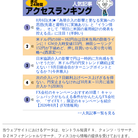
8月6日(木)■『為替介入の影響と更なる実施への
思惑(先週と週明けに実施あり)』と『イラン情
勢』、そして『明日に米国の雇用統計の発表を
控える点』に注目！(羊飼い)
米ドル/円の160～162円台は日米当局の防衛ライ
ンに！ GW介入時安値155円、神田シーリング
152円が下値めど、押し目買いから戻り売り戦
略へ(西原宏一)
日米協調介入の影響で円は一時的に方向感を失
いそうだが、米ドル/円の円安トレンド継続は変
えない！9月日銀会合がターニングポイントと
なるか？(今井雅人)
次の介入いつ？日銀利上げペース上げざるを得
ない。円安止まらなければ10月末～11月に追加
介入か？(ZERO)
FX会社のキャンペーンおすすめ10選！ キャッ
シュバックがもらえる条件がかんたんなFX会社
や、「ザイFX！」限定のキャンペーンを紹介
【2026年8月】(FX情報局)
>>人気記事一覧を見る
当ウェブサイトにおけるデータは、セントラル短資ＦＸ、クォンツ・リサーチ、
ＤＺＨフィナンシャルリサーチ、フィスコから情報の提供を受けております。