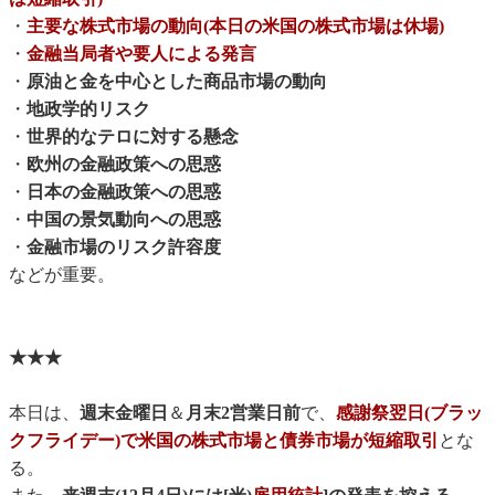
・
主要な株式市場の動向(本日の米国の株式市場は休場)
・
金融当局者や要人による発言
・
原油と金を中心とした商品市場の動向
・
地政学的リスク
・
世界的なテロに対する懸念
・
欧州の金融政策への思惑
・
日本の金融政策への思惑
・
中国の景気動向への思惑
・
金融市場のリスク許容度
などが重要。
★★★
本日は、
週末金曜日
＆
月末2営業日前
で、
感謝祭翌日(ブラッ
クフライデー)で米国の株式市場と債券市場が短縮取引
とな
る。