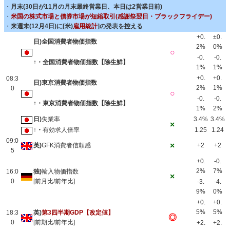
・
月末(30日が11月の月末最終営業日、本日は2営業日前)
・
米国の株式市場と債券市場が短縮取引(感謝祭翌日・ブラックフライデー)
・
来週末(12月4日)に[米)
雇用統計
]の発表を控える
+0.
±0.
日)全国消費者物価指数
2%
0%
○
-0.
-0.
↑・全国消費者物価指数【除生鮮】
1%
1%
+0.
+0.
08:3
日)東京消費者物価指数
2%
1%
0
○
-0.
-0.
↑・東京消費者物価指数【除生鮮】
1%
2%
日)
失業率
3.4%
3.4%
×
↑・
有効求人倍率
1.25
1.24
09:0
×
英)
GFK消費者信頼感
+2
+2
5
+0.
-0.
2%
7%
16:0
独)
輸入物価指数
×
0
[前月比/前年比]
-3.
-4.
9%
0%
+0.
+0.
5%
5%
18:3
英)
第3四半期GDP【改定値】
◎
0
[前期比/前年比]
+2.
+2.