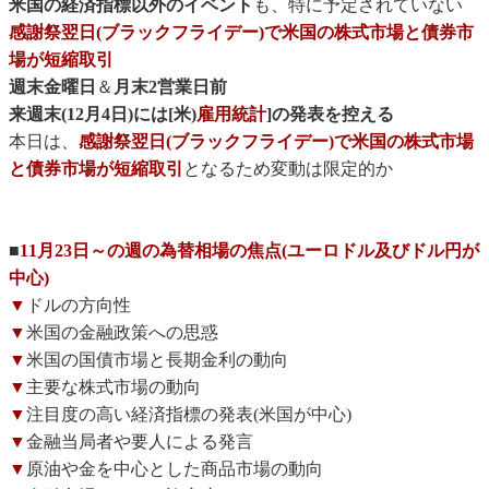
米国の経済指標以外のイベント
も、特に予定されていない
感謝祭翌日(ブラックフライデー)で米国の株式市場と債券市
場が短縮取引
週末金曜日
＆
月末2営業日前
来週末(12月4日)には[米)
雇用統計
]の発表を控える
本日は、
感謝祭翌日(ブラックフライデー)で米国の株式市場
と債券市場が短縮取引
となるため変動は限定的か
■
11月23日～の週の為替相場の焦点(ユーロドル及びドル円が
中心)
▼
ドルの方向性
▼
米国の金融政策への思惑
▼
米国の国債市場と長期金利の動向
▼
主要な株式市場の動向
▼
注目度の高い経済指標の発表(米国が中心)
▼
金融当局者や要人による発言
▼
原油や金を中心とした商品市場の動向