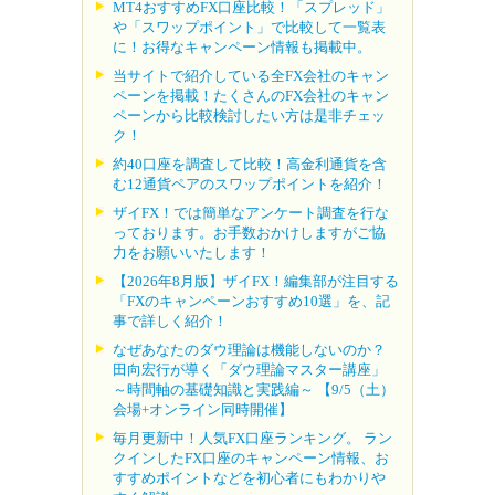
MT4おすすめFX口座比較！「スプレッド」
や「スワップポイント」で比較して一覧表
に！お得なキャンペーン情報も掲載中。
当サイトで紹介している全FX会社のキャン
ペーンを掲載！たくさんのFX会社のキャン
ペーンから比較検討したい方は是非チェッ
ク！
約40口座を調査して比較！高金利通貨を含
む12通貨ペアのスワップポイントを紹介！
ザイFX！では簡単なアンケート調査を行な
っております。お手数おかけしますがご協
力をお願いいたします！
【2026年8月版】ザイFX！編集部が注目する
「FXのキャンペーンおすすめ10選」を、記
事で詳しく紹介！
なぜあなたのダウ理論は機能しないのか？
田向宏行が導く「ダウ理論マスター講座」
～時間軸の基礎知識と実践編～ 【9/5（土）
会場+オンライン同時開催】
毎月更新中！人気FX口座ランキング。 ラン
クインしたFX口座のキャンペーン情報、お
すすめポイントなどを初心者にもわかりや