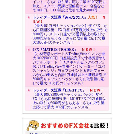
イント。さらに取引量に応じて最大100万円に
加え、スクール受講と理解度テスト合格など
で1000円、CFD開設と取引で最大4000円！
トレイダーズ証券「みんなのFX」
人気！
Ｎ
ＥＷ！
【最大101万円キャッシュバック】ザイFX！か
ら口座開設後、FX口座で5万通貨以上の取引で
5000円+シストレ口座で5万通貨以上の取引で
5000円がもらえる！ さらに取引量に応じて最
大100万円のチャンスも！
JFX「MATRIX TRADER」
ＮＥＷ！
【小林芳彦レポート＆TradingViewインジと最
大100万5000円】口座開設完了で小林芳彦オリ
ジナルレポート「FXスキャルピングのコツ」
およびTradingView専用インジケーター「コバ
スキャインジ」当日プレゼント＆専用フォー
ムからの申込と合計1万通貨以上の新規取引で
5000円キャッシュバック！さらに取引量に応
じて最大100万円のチャンスも！
トレイダーズ証券「LIGHT FX」
ＮＥＷ！
【最大100万3000円キャッシュバック】ザイ
FX！から口座開設後、LIGHT FXで5万通貨以
上の取引で3000円がもらえる！さらに取引量
に応じて最大100万円のチャンスも！