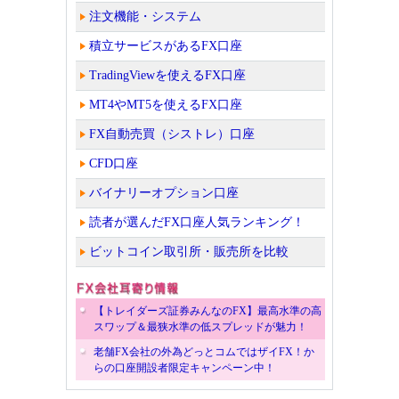
注文機能・システム
積立サービスがあるFX口座
TradingViewを使えるFX口座
MT4やMT5を使えるFX口座
FX自動売買（シストレ）口座
CFD口座
バイナリーオプション口座
読者が選んだFX口座人気ランキング！
ビットコイン取引所・販売所を比較
【トレイダーズ証券みんなのFX】最高水準の高
スワップ＆最狭水準の低スプレッドが魅力！
老舗FX会社の外為どっとコムではザイFX！か
らの口座開設者限定キャンペーン中！