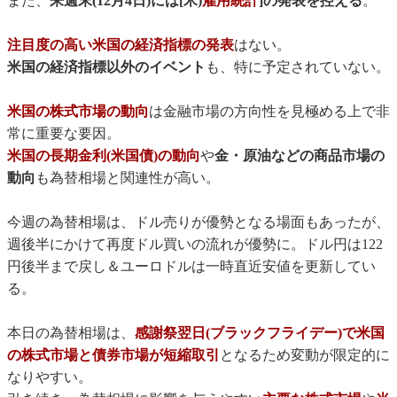
また、
来週末(12月4日)には[米)
雇用統計
]の発表を控える
。
注目度の高い米国の経済指標の発表
はない。
米国の経済指標以外のイベント
も、特に予定されていない。
米国の株式市場の動向
は金融市場の方向性を見極める上で非
常に重要な要因。
米国の長期金利(米国債)の動向
や
金・原油などの商品市場の
動向
も為替相場と関連性が高い。
今週の為替相場は、ドル売りが優勢となる場面もあったが、
週後半にかけて再度ドル買いの流れが優勢に。ドル円は122
円後半まで戻し＆ユーロドルは一時直近安値を更新してい
る。
本日の為替相場は、
感謝祭翌日(ブラックフライデー)で米国
の株式市場と債券市場が短縮取引
となるため変動が限定的に
なりやすい。