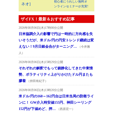
初心者にうれしい無料オ
ンラインセミナーが充実!
ザイFX！最新＆おすすめ記事
2026年08月06日(木)17時00分公開
日米協調介入の影響で円は一時的に方向感を失
いそうだが、米ドル/円の円安トレンド継続は変
えない！9月日銀会合がターニング…
（今井雅
人）
2026年08月06日(木)15時29分公開
それぞれの解釈でもって鎮静化してきた中東情
勢、ボラティリティ上がりかけたドル円またも
膠着
（持田有紀子）
2026年08月06日(木)13時20分公開
米ドル/円の160～162円台は日米当局の防衛ライ
ンに！ GW介入時安値155円、神田シーリング
152円が下値めど、押…
（西原宏一）