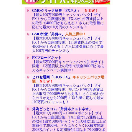
GMOクリック証券「FXネオ」
ＮＥＷ！
【最大100万4000円キャッシュバック】ザイ
FX！から口座開設後、FXネオで1万通貨以上
の取引で4000円がもらえる！ さらに取引量に
応じて最大100万円のチャンスも！
GMO外貨「外貨ex」
人気上昇中！
【最大100万4000円キャッシュバック】ザイ
FX！から口座開設後、1万通貨以上の取引で
4000円がもらえる！ さらに取引量に応じて最
大100万円のチャンスも！
FXブロードネット
【最大6万3000円キャッシュバック】当サイト
限定！1万通貨以上の取引で現金3000円がもら
えるキャンペーン実施中！
ヒロセ通商「LION FX」
キャッシュバック増
額
ＮＥＷ！
【最大100万7000円キャッシュバック】ザイ
FX！から口座開設後、英ポンド/円1万通貨以
上の取引で5000円がもらえる！ さらに他社か
らのりかえなら2000円！ 取引量に応じて最大
100万円のチャンスも！
外為どっとコム「外貨ネクストネオ」
【最大101万2000円＋1200FXポイント】ザイ
FX！から口座開設後、FX口座で1万通貨以上
の取引1回で5000円+らくらくFX積立1回以上定
期買付で3000円。さらにらくらくFX積立開設
200FXポイント＆定期買付1回以上で1000FXポ