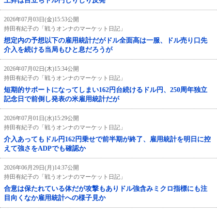
上昇は目立ちドル円じりじり反発
2026年07月03日(金)15:53公開
持田有紀子の「戦うオンナのマーケット日記」
想定内の予想以下の雇用統計だがドル全面高は一服、ドル売り口先
介入を続ける当局もひと息だろうが
2026年07月02日(木)15:34公開
持田有紀子の「戦うオンナのマーケット日記」
短期的サポートになってしまい162円台続けるドル円、250周年独立
記念日で前倒し発表の米雇用統計だが
2026年07月01日(水)15:29公開
持田有紀子の「戦うオンナのマーケット日記」
介入あってもドル円162円乗せで前半期が終了、雇用統計を明日に控
えて強さをADPでも確認か
2026年06月29日(月)14:37公開
持田有紀子の「戦うオンナのマーケット日記」
合意は保たれている体だが攻撃もありドル強含みミクロ指標にも注
目向くなか雇用統計への様子見か