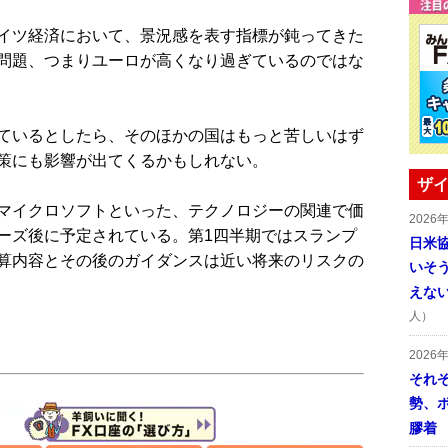
イツ経済において、景況感を表す指標が鈍ってきた
問題、つまりユーロが高くなり過ぎているのではな
ているとしたら、そのほかの国はもっと苦しいはず
策にも影響が出てくるかもしれない。
ザイ
マイクロソフトといった、テクノロジーの関連で価
2026
ーズ後に予定されている。第1四半期ではスランプ
日米
算内容とその後のガイダンスは近い将来のリスクの
いそ
えな
人）
2026
それ
勢、
膠着