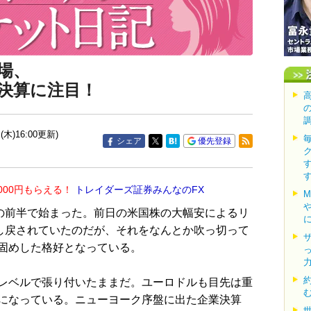
場、
手決算に注目！
(木)16:00更新)
シェア
優先登録
000円もらえる！
トレイダーズ証券みんなのFX
の前半で始まった。前日の米国株の大幅安によるリ
押し戻されていたのだが、それをなんとか吹っ切って
固めした格好となっている。
レベルで張り付いたままだ。ユーロドルも目先は重
になっている。ニューヨーク序盤に出た企業決算