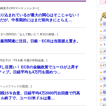
発!松崎美子のFXマーケットレター]
に織り込まれているが最大の関心はそこじゃない！
だが、中長期的にはまだ前向きにとらえ…
トレーダーZEROの「なんで動いた？ 昨日の相場」]
雇用関連に注目。日銀・ECBは当面据え置き。
・叶内文子の「FX＆株 今週の作戦会議」]
し押し目買い！ ECBの金融政策でユーロが上昇す
ティブ。日経平均も4万円を固めつ…
一の「ヘッジファンドの思惑」]
関税15％合意、日経平均4万2000円台回復で円高
クル終了で、ユーロ/米ドルは最…