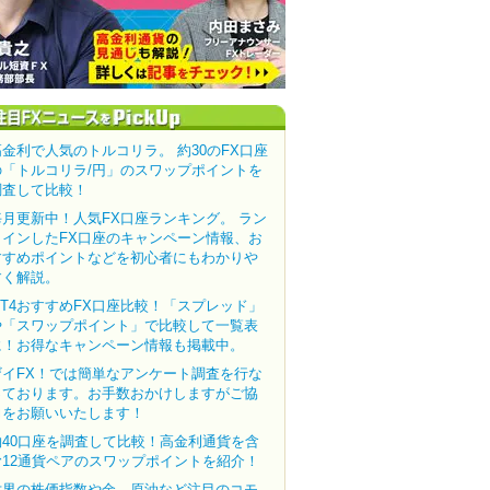
高金利で人気のトルコリラ。 約30のFX口座
の「トルコリラ/円」のスワップポイントを
調査して比較！
毎月更新中！人気FX口座ランキング。 ラン
クインしたFX口座のキャンペーン情報、お
すすめポイントなどを初心者にもわかりや
すく解説。
MT4おすすめFX口座比較！「スプレッド」
や「スワップポイント」で比較して一覧表
に！お得なキャンペーン情報も掲載中。
ザイFX！では簡単なアンケート調査を行な
っております。お手数おかけしますがご協
力をお願いいたします！
約40口座を調査して比較！高金利通貨を含
む12通貨ペアのスワップポイントを紹介！
世界の株価指数や金、原油など注目のコモ