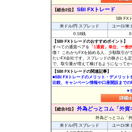
SBI FXトレード
【総合2位】
SBI 
米ドル/円 スプレッド
ユーロ/米
0.18銭
0
【SBI FXトレードのおすすめポイント】
すべての通貨ペアを
「1通貨」単位、一般的
徴！ これからFXを始める人、少額取引が
たいFX会社です。スプレッドの狭さにも定
で、取引量が増えて稼げるようになってか
【SBI FXトレードの関連記事】
■SBI FXトレードのメリット・デメリッ
比較、キャンペーン情報や口座開設までの
▼
外為どっとコム「外貨
【総合3位】
外為どっとコム「
米ドル/円 スプレッド
ユーロ/米