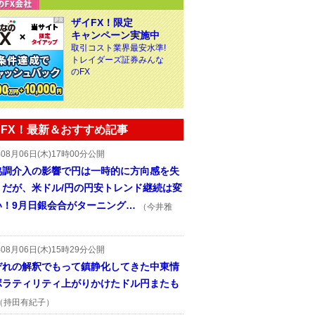
ザイFX！限定
キャンペーン実施中
取引コスト業界最安水準!
トレイダーズ証券みんな
のFX
FX！最新＆おすすめ記事
年08月06日(木)17時00分公開
協調介入の影響で円は一時的に方向感を失
うだが、米ドル/円の円安トレンド継続は変
い！9月日銀会合がターニング…
（今井雅
年08月06日(木)15時29分公開
ぞれの解釈でもって鎮静化してきた中東情
ボラティリティ上がりかけたドル円またも
（持田有紀子）