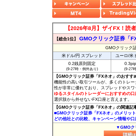
【2026年8月】ザイFX！
GMOクリック証券「F
【総合1位】
GMOクリック
米ドル/円 スプレッド
ユーロ/米
0.2銭原則固定
0.3p
(9-27時・例外あり)
(9-2
【GMOクリック証券「FXネオ」のおすす
機能性の高い取引ツールが、多くのトレー
性が非常に優れており、スプレッドやスワ
ゆるスタイルのトレーダーにおすすめの口
選択肢から外せないFX口座と言えます。
【GMOクリック証券「FXネオ」の関連記
■GMOクリック証券「FXネオ」のメリッ
どの他社との比較、キャンペーン情報や口
▼GMOク