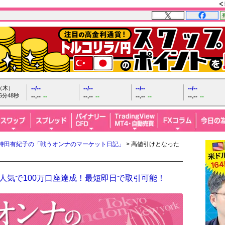
日（木）
--/--
--/--
--/--
--/--
6分49秒
--.--
--
--.--
--
--.--
--
--.--
--
持田有紀子の「戦うオンナのマーケット日記」
> 高値引けとなった
人気で100万口座達成！最短即日で取引可能！