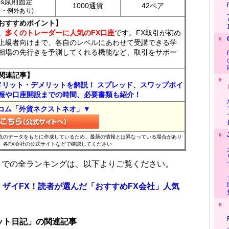
ips原則固定
1000通貨
42ペア
7時・例外あり)
おすすめポイント】
、多くのトレーダーに人気のFX口座
です。FX取引が初め
上級者向けまで、各自のレベルにあわせて受講できる学
相場の先行きを予測してくれる機能など、取引をサポー
関連記事】
メリット・デメリットを解説！ スプレッド、スワップポイ
報や口座開設までの時間、必要書類も紹介！
コム「外貨ネクストネオ」▼
時点のデータをもとに作成しているため、最新の情報とは異なっている場合があり
、各FX会社の公式サイトなどで確認してください
位までの全ランキングは、以下よりご覧ください。
 ザイFX！読者が選んだ「おすすめFX会社」人気
ット日記」の関連記事