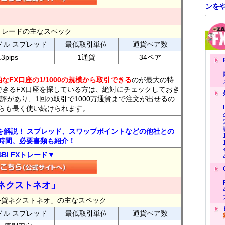
ンを
FXトレードの主なスペック
ドル スプレッド
最低取引単位
通貨ペア数
.3pips
1通貨
34ペア
なFX口座の1/1000の規模から取引できる
のが最大の特
できるFX口座を探している方は、絶対にチェックしておき
評があり、1回の取引で1000万通貨まで注文が出せるの
らも長く使い続けられます。
トを解説！ スプレッド、スワップポイントなどの他社との
時間、必要書類も紹介！
SBI FXトレード▼
ネクストネオ」
外貨ネクストネオ」の主なスペック
ドル スプレッド
最低取引単位
通貨ペア数