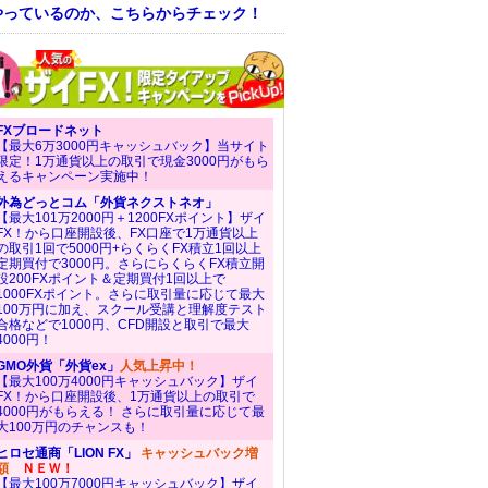
やっているのか、こちらからチェック！
FXブロードネット
【最大6万3000円キャッシュバック】当サイト
限定！1万通貨以上の取引で現金3000円がもら
えるキャンペーン実施中！
外為どっとコム「外貨ネクストネオ」
【最大101万2000円＋1200FXポイント】ザイ
FX！から口座開設後、FX口座で1万通貨以上
の取引1回で5000円+らくらくFX積立1回以上
定期買付で3000円。さらにらくらくFX積立開
設200FXポイント＆定期買付1回以上で
1000FXポイント。さらに取引量に応じて最大
100万円に加え、スクール受講と理解度テスト
合格などで1000円、CFD開設と取引で最大
4000円！
GMO外貨「外貨ex」
人気上昇中！
【最大100万4000円キャッシュバック】ザイ
FX！から口座開設後、1万通貨以上の取引で
4000円がもらえる！ さらに取引量に応じて最
大100万円のチャンスも！
ヒロセ通商「LION FX」
キャッシュバック増
額
ＮＥＷ！
【最大100万7000円キャッシュバック】ザイ