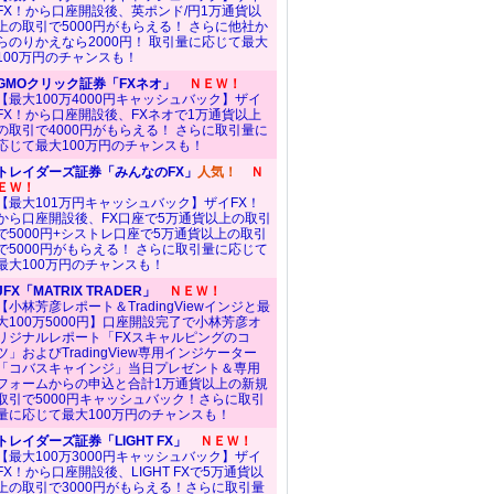
FX！から口座開設後、英ポンド/円1万通貨以
上の取引で5000円がもらえる！ さらに他社か
らのりかえなら2000円！ 取引量に応じて最大
100万円のチャンスも！
GMOクリック証券「FXネオ」
ＮＥＷ！
【最大100万4000円キャッシュバック】ザイ
FX！から口座開設後、FXネオで1万通貨以上
の取引で4000円がもらえる！ さらに取引量に
応じて最大100万円のチャンスも！
トレイダーズ証券「みんなのFX」
人気！
Ｎ
ＥＷ！
【最大101万円キャッシュバック】ザイFX！
から口座開設後、FX口座で5万通貨以上の取引
で5000円+シストレ口座で5万通貨以上の取引
で5000円がもらえる！ さらに取引量に応じて
最大100万円のチャンスも！
JFX「MATRIX TRADER」
ＮＥＷ！
【小林芳彦レポート＆TradingViewインジと最
大100万5000円】口座開設完了で小林芳彦オ
リジナルレポート「FXスキャルピングのコ
ツ」およびTradingView専用インジケーター
「コバスキャインジ」当日プレゼント＆専用
フォームからの申込と合計1万通貨以上の新規
取引で5000円キャッシュバック！さらに取引
量に応じて最大100万円のチャンスも！
トレイダーズ証券「LIGHT FX」
ＮＥＷ！
【最大100万3000円キャッシュバック】ザイ
FX！から口座開設後、LIGHT FXで5万通貨以
上の取引で3000円がもらえる！さらに取引量