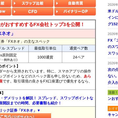
2026
米ドル
インに
読者がおすすめするFX会社トップ3を公開！
グ15
Xネオ」
2026
FX「
証券「FXネオ」の主なスペック
のス
ドル スプレッド
最低取引単位
通貨ペア数
スワ
ips原則固定
1000通貨
24ペア
7時・例外あり)
2026
めポイント】
次の
ダーから支持されています。特に、スマホアプリの操作
ない。
ップポイントなどのスペック面も申し分ないため、
あら
座
です。取引環境の良さをFX口座選びで優先するなら、
介入
注目！
事】
ト・デメリットを解説！ スプレッド、スワップポイントな
ンおす
座開設までの時間、必要書類も紹介！
おすす
リック証券「FXネオ」▼
キャ