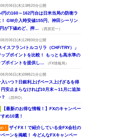
年08月06日(木)13時20分公開
/円の160～162円台は日米当局の防衛ラ
！ GW介入時安値155円、神田シーリン
2円が下値めど、押…
（西原宏一）
年08月06日(木)12時00分公開
スイスフラン/トルコリラ（CHF/TRY）」
ワップポイントを比較！ もっとも高水準の
ップポイントを提供し…
（FX情報局）
年08月06日(木)09時21分公開
介入いつ？日銀利上げペース上げざるを得
円安止まらなければ10月末～11月に追加
か？
（ZERO）
【最新のお得な情報！】FXのキャンペー
すめ10選！
ザイFX！で紹介している全FX会社の
め！
ンペーンを掲載！ 今どんなFXキャンペー