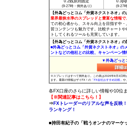
0.2銭原則固定
0.3p
(9-27時・例外あり)
(9-2
【外為どっとコム「外貨ネクストネオ」の
業界最狭水準のスプレッドと豊富な情報で
ての初心者から、スキル向上を目指す中・
習コンテンツも魅力です。比較チャートや
トしてくれるツールも充実しています。
【外為どっとコム「外貨ネクストネオ」の
■外為どっとコム「外貨ネクストネオ」の
ントなどの他社との比較、キャンペーン情
▼外為どっと
※スプレッドはすべて例外あり。この表は2026年8月3日
ます。最新の情報はザイFX！の
「FX会社おすすめ比較」
や
各FX口座のさらに詳しい情報や10
【※関連記事はこちら！】
⇒
FXトレーダーのリアルな声を反映！
ランキング！
■持田有紀子の「戦うオンナのマーケ