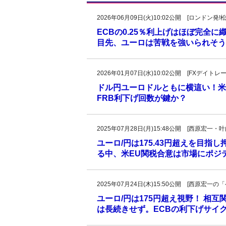
2026年06月09日(火)10:02公開 [ロンドン
ECBの0.25％利上げはほぼ完全
目先、ユーロは苦戦を強いられそう
2026年01月07日(水)10:02公開 [FXデイ
ドル円ユーロドルともに横這い！米
FRB利下げ回数が鍵か？
2025年07月28日(月)15:48公開 [西原宏一
ユーロ/円は175.43円超えを目指
る中、米EU関税合意は市場にポジ
2025年07月24日(木)15:50公開 [西原宏
ユーロ/円は175円超え視野！ 相互
は長続きせず。ECBの利下げサイ