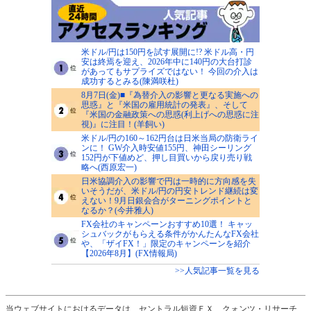
米ドル/円は150円を試す展開に!? 米ドル高・円
安は終焉を迎え、2026年中に140円の大台打診
があってもサプライズではない！ 今回の介入は
成功するとみる(陳満咲杜)
8月7日(金)■『為替介入の影響と更なる実施への
思惑』と『米国の雇用統計の発表』、そして
『米国の金融政策への思惑(利上げへの思惑に注
視)』に注目！(羊飼い)
米ドル/円の160～162円台は日米当局の防衛ライ
ンに！ GW介入時安値155円、神田シーリング
152円が下値めど、押し目買いから戻り売り戦
略へ(西原宏一)
日米協調介入の影響で円は一時的に方向感を失
いそうだが、米ドル/円の円安トレンド継続は変
えない！9月日銀会合がターニングポイントと
なるか？(今井雅人)
FX会社のキャンペーンおすすめ10選！ キャッ
シュバックがもらえる条件がかんたんなFX会社
や、「ザイFX！」限定のキャンペーンを紹介
【2026年8月】(FX情報局)
>>人気記事一覧を見る
当ウェブサイトにおけるデータは、セントラル短資ＦＸ、クォンツ・リサーチ、