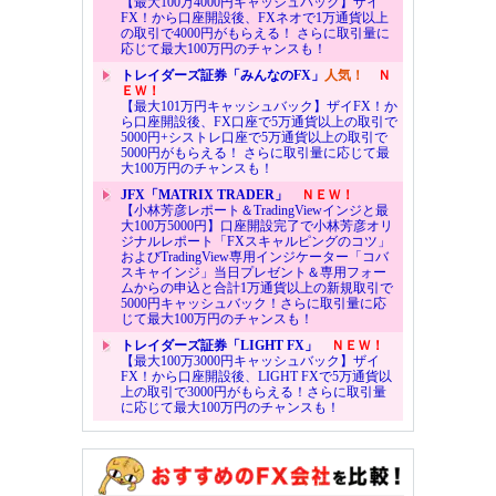
【最大100万4000円キャッシュバック】ザイ
FX！から口座開設後、FXネオで1万通貨以上
の取引で4000円がもらえる！ さらに取引量に
応じて最大100万円のチャンスも！
トレイダーズ証券「みんなのFX」
人気！
Ｎ
ＥＷ！
【最大101万円キャッシュバック】ザイFX！か
ら口座開設後、FX口座で5万通貨以上の取引で
5000円+シストレ口座で5万通貨以上の取引で
5000円がもらえる！ さらに取引量に応じて最
大100万円のチャンスも！
JFX「MATRIX TRADER」
ＮＥＷ！
【小林芳彦レポート＆TradingViewインジと最
大100万5000円】口座開設完了で小林芳彦オリ
ジナルレポート「FXスキャルピングのコツ」
およびTradingView専用インジケーター「コバ
スキャインジ」当日プレゼント＆専用フォー
ムからの申込と合計1万通貨以上の新規取引で
5000円キャッシュバック！さらに取引量に応
じて最大100万円のチャンスも！
トレイダーズ証券「LIGHT FX」
ＮＥＷ！
【最大100万3000円キャッシュバック】ザイ
FX！から口座開設後、LIGHT FXで5万通貨以
上の取引で3000円がもらえる！さらに取引量
に応じて最大100万円のチャンスも！