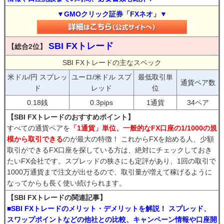
▼GMOクリック証券「FXネオ」▼
SBI FXトレード
【総合2位】
SBI FXトレードの主なスペック
米ドル/円 スプレッ
ユーロ/米ドル スプ
最低取引単
通貨ペア数
ド
レッド
位
0.18銭
0.3pips
1通貨
34ペア
【SBI FXトレードのおすすめポイント】
すべての通貨ペアを
「1通貨」単位、一般的なFX口座の1/1000の規
模から取引できる
のが最大の特徴！ これからFXを始める人、少額
取引ができるFX口座を探している方は、絶対にチェックしておき
たいFX会社です。スプレッドの狭さにも定評があり、1回の取引で
1000万通貨まで注文が出せるので、取引量が増えて稼げるように
なってからも長く使い続けられます。
【SBI FXトレードの関連記事】
■SBI FXトレードのメリット・デメリットを解説！ スプレッド、
スワップポイントなどの他社との比較、キャンペーン情報や口座開