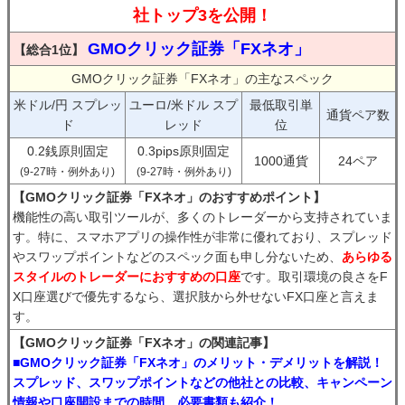
社トップ3を公開！
GMOクリック証券「FXネオ」
【総合1位】
GMOクリック証券「FXネオ」の主なスペック
米ドル/円 スプレッ
ユーロ/米ドル スプ
最低取引単
通貨ペア数
ド
レッド
位
0.2銭原則固定
0.3pips原則固定
1000通貨
24ペア
(9-27時・例外あり)
(9-27時・例外あり)
【GMOクリック証券「FXネオ」のおすすめポイント】
機能性の高い取引ツールが、多くのトレーダーから支持されていま
す。特に、スマホアプリの操作性が非常に優れており、スプレッド
やスワップポイントなどのスペック面も申し分ないため、
あらゆる
スタイルのトレーダーにおすすめの口座
です。取引環境の良さをF
X口座選びで優先するなら、選択肢から外せないFX口座と言えま
す。
【GMOクリック証券「FXネオ」の関連記事】
■GMOクリック証券「FXネオ」のメリット・デメリットを解説！
スプレッド、スワップポイントなどの他社との比較、キャンペーン
情報や口座開設までの時間、必要書類も紹介！