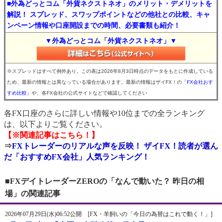
■外為どっとコム「外貨ネクストネオ」のメリット・デメリットを
解説！ スプレッド、スワップポイントなどの他社との比較、キャ
ンペーン情報や口座開設までの時間、必要書類も紹介！
▼外為どっとコム「外貨ネクストネオ」▼
※スプレッドはすべて例外あり。この表は2026年8月3日時点のデータをもとに作成している
ため、最新の情報とは異なっている場合があります。最新の情報はザイFX！の
「FX会社おす
すめ比較」
や、各FX会社の公式サイトなどで確認してください
各FX口座のさらに詳しい情報や10位までの全ランキング
は、以下よりご覧ください。
【※関連記事はこちら！】
⇒
FXトレーダーのリアルな声を反映！ ザイFX！読者が選ん
だ「おすすめFX会社」人気ランキング！
■FXデイトレーダーZEROの「なんで動いた？ 昨日の相
場」の関連記事
2026年07月29日(水)06:52公開 [FX・羊飼いの「今日の為替はこれで動く！」]