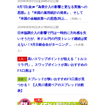
2026年08月07日(金)06時45分公開
8月7日(金)■『為替介入の影響と更なる実施への
思惑』と『米国の雇用統計の発表』、そして
『米国の金融政策への思惑(利上…
（羊飼い）
2026年08月06日(木)17時00分公開
日米協調介入の影響で円は一時的に方向感を失
いそうだが、米ドル/円の円安トレンド継続は変
えない！9月日銀会合がターニング…
（今井雅
人）
高いスワップポイントが狙える「トルコ
人気！
リラ/円」。スワップポイントが高いおすすめの
FX口座は？
スプレッドが狭いおすすめFX口座が見
注目！
つかる！ 【人気13通貨ペアのスプレッド比較
表】