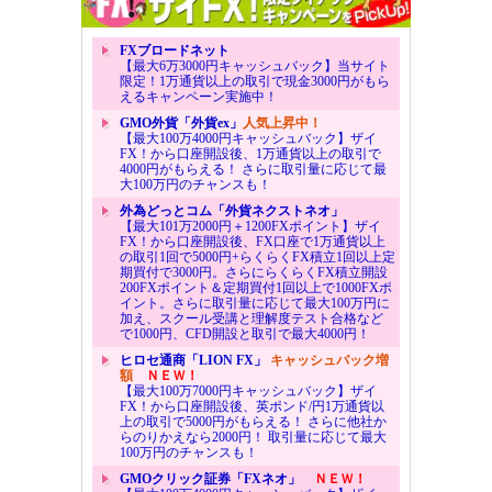
FXブロードネット
【最大6万3000円キャッシュバック】当サイト
限定！1万通貨以上の取引で現金3000円がもら
えるキャンペーン実施中！
GMO外貨「外貨ex」
人気上昇中！
【最大100万4000円キャッシュバック】ザイ
FX！から口座開設後、1万通貨以上の取引で
4000円がもらえる！ さらに取引量に応じて最
大100万円のチャンスも！
外為どっとコム「外貨ネクストネオ」
【最大101万2000円＋1200FXポイント】ザイ
FX！から口座開設後、FX口座で1万通貨以上
の取引1回で5000円+らくらくFX積立1回以上定
期買付で3000円。さらにらくらくFX積立開設
200FXポイント＆定期買付1回以上で1000FXポ
イント。さらに取引量に応じて最大100万円に
加え、スクール受講と理解度テスト合格など
で1000円、CFD開設と取引で最大4000円！
ヒロセ通商「LION FX」
キャッシュバック増
額
ＮＥＷ！
【最大100万7000円キャッシュバック】ザイ
FX！から口座開設後、英ポンド/円1万通貨以
上の取引で5000円がもらえる！ さらに他社か
らのりかえなら2000円！ 取引量に応じて最大
100万円のチャンスも！
GMOクリック証券「FXネオ」
ＮＥＷ！