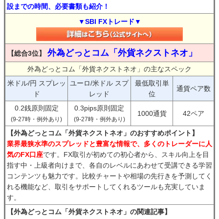
設までの時間、必要書類も紹介！
▼SBI FXトレード▼
外為どっとコム「外貨ネクストネオ」
【総合3位】
外為どっとコム「外貨ネクストネオ」の主なスペック
米ドル/円 スプレッ
ユーロ/米ドル スプ
最低取引単
通貨ペア数
ド
レッド
位
0.2銭原則固定
0.3pips原則固定
1000通貨
42ペア
(9-27時・例外あり)
(9-27時・例外あり)
【外為どっとコム「外貨ネクストネオ」のおすすめポイント】
業界最狭水準のスプレッドと豊富な情報で、多くのトレーダーに人
気のFX口座
です。FX取引が初めての初心者から、スキル向上を目
指す中・上級者向けまで、各自のレベルにあわせて受講できる学習
コンテンツも魅力です。比較チャートや相場の先行きを予測してく
れる機能など、取引をサポートしてくれるツールも充実していま
す。
【外為どっとコム「外貨ネクストネオ」の関連記事】