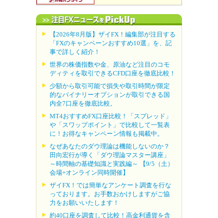
【2026年8月版】ザイFX！編集部が注目する
「FXのキャンペーンおすすめ10選」を、記
事で詳しく紹介！
世界の株価指数や金、原油など注目のコモ
ディティを取引できるCFD口座を徹底比較！
少額から取引可能で損失や取引時間が限定
的なバイナリーオプションが取引できる国
内全7口座を徹底比較。
MT4おすすめFX口座比較！「スプレッド」
や「スワップポイント」で比較して一覧表
に！お得なキャンペーン情報も掲載中。
なぜあなたのダウ理論は機能しないのか？
田向宏行が導く「ダウ理論マスター講座」
～時間軸の基礎知識と実践編～ 【9/5（土）
会場+オンライン同時開催】
ザイFX！では簡単なアンケート調査を行な
っております。お手数おかけしますがご協
力をお願いいたします！
約40口座を調査して比較！高金利通貨を含