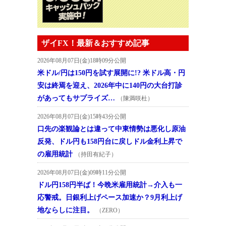
ザイFX！最新＆おすすめ記事
2026年08月07日(金)18時09分公開
米ドル/円は150円を試す展開に!? 米ドル高・円
安は終焉を迎え、2026年中に140円の大台打診
があってもサプライズ…
（陳満咲杜）
2026年08月07日(金)15時43分公開
口先の楽観論とは違って中東情勢は悪化し原油
反発、ドル円も158円台に戻しドル金利上昇で
の雇用統計
（持田有紀子）
2026年08月07日(金)09時11分公開
ドル円158円半ば！今晩米雇用統計→介入も一
応警戒。日銀利上げペース加速か？9月利上げ
地ならしに注目。
（ZERO）