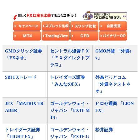
GMOクリック証券
セントラル短資ＦＸ
GMO外貨 「外貨e
「FXネオ」
「ＦＸダイレクトプ
x」
ラス」
SBI FXトレード
トレイダーズ証券
外為どっとコム
「みんなのFX」
「外貨ネクストネ
オ」
JFX 「MATRIX TR
ゴールデンウェイ・
ヒロセ通商 「LION
ADER」
ジャパン 「FXTF M
FX」
T4」
トレイダーズ証券
ゴールデンウェイ・
松井証券
「LIGHT FX」
ジャパン 「FXTF G