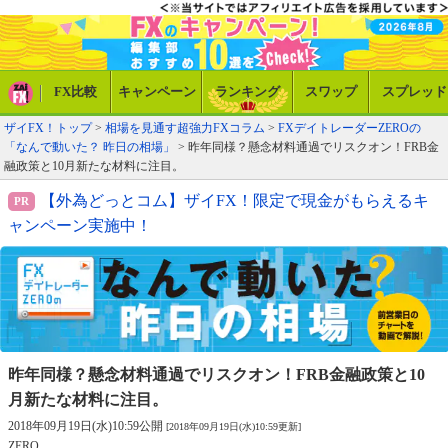
FX比較
キャンペーン
ランキング
スワップ
スプレッド
ザイFX！トップ
>
相場を見通す超強力FXコラム
>
FXデイトレーダーZEROの
「なんで動いた？ 昨日の相場」
> 昨年同様？懸念材料通過でリスクオン！FRB金
融政策と10月新たな材料に注目。
【外為どっとコム】ザイFX！限定で現金がもらえるキ
ャンペーン実施中！
昨年同様？懸念材料通過でリスクオン！
FRB金融政策と10
月新たな材料に注目。
2018年09月19日(水)10:59公開
[2018年09月19日(水)10:59更新]
ZERO