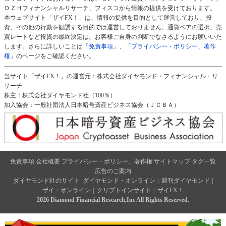
ＤＺＨフィナンシャルリサーチ、フィスコから情報の提供を受けております。
本ウェブサイト「ザイFX！」は、情報の提供を目的として運営しており、投
資、その他の行動を勧誘する目的では運営しておりません。通貨ペアの選択、売
買レートなど投資の最終決定は、お客様ご自身の判断でなさるようにお願いいた
します。さらに詳しいことは
「免責事項」
、
「プライバシー・ポリシー、著作
権」
のページをご確認ください。
当サイト「ザイFX！」の運営元：株式会社ダイヤモンド・フィナンシャル・リ
サーチ
株主：株式会社ダイヤモンド社（100％）
加入協会：一般社団法人日本暗号資産ビジネス協会（ＪＣＢＡ）
免責事項
会社概要
プライバシー・ポリシー、著作権
サイトマップ
タグ一覧
広告のご案内
ダイヤモンド社のサイト
ダイヤモンド・オンライン
|
週刊ダイヤモンド
|
ザイ・オンライン
|
クリプトインサイト
|
ザイFX！
2026 Diamond Financial Research,Inc All Rights Reserved.