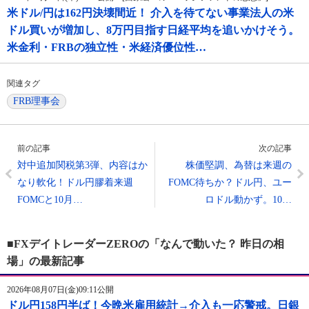
米ドル/円は162円決壊間近！ 介入を待てない事業法人の米
ドル買いが増加し、8万円目指す日経平均を追いかけそう。
米金利・FRBの独立性・米経済優位性…
関連タグ
FRB理事会
前の記事
次の記事
対中追加関税第3弾、内容はか
株価堅調、為替は来週の
なり軟化！ドル円膠着来週
FOMC待ちか？ドル円、ユー
FOMCと10月…
ロドル動かず。10…
■FXデイトレーダーZEROの「なんで動いた？ 昨日の相
場」の最新記事
2026年08月07日(金)09:11公開
ドル円158円半ば！今晩米雇用統計→介入も一応警戒。日銀