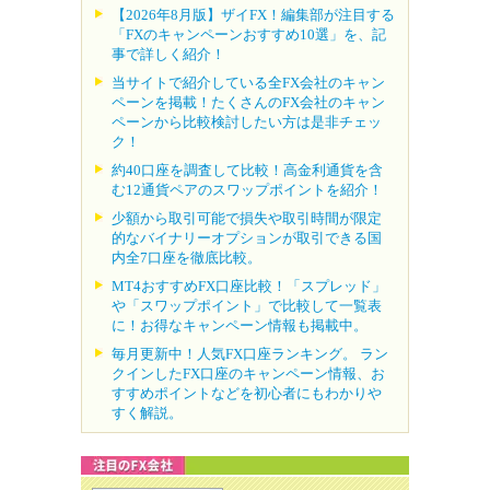
【2026年8月版】ザイFX！編集部が注目する
「FXのキャンペーンおすすめ10選」を、記
事で詳しく紹介！
当サイトで紹介している全FX会社のキャン
ペーンを掲載！たくさんのFX会社のキャン
ペーンから比較検討したい方は是非チェッ
ク！
約40口座を調査して比較！高金利通貨を含
む12通貨ペアのスワップポイントを紹介！
少額から取引可能で損失や取引時間が限定
的なバイナリーオプションが取引できる国
内全7口座を徹底比較。
MT4おすすめFX口座比較！「スプレッド」
や「スワップポイント」で比較して一覧表
に！お得なキャンペーン情報も掲載中。
毎月更新中！人気FX口座ランキング。 ラン
クインしたFX口座のキャンペーン情報、お
すすめポイントなどを初心者にもわかりや
すく解説。