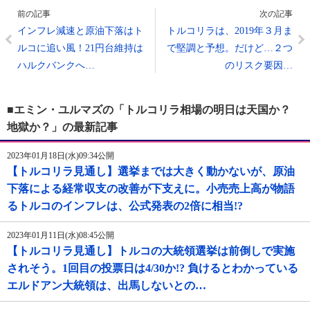
前の記事
次の記事
インフレ減速と原油下落はト
トルコリラは、2019年３月ま
ルコに追い風！21円台維持は
で堅調と予想。だけど…２つ
ハルクバンクへ…
のリスク要因…
■エミン・ユルマズの「トルコリラ相場の明日は天国か？
地獄か？」の最新記事
2023年01月18日(水)09:34公開
【トルコリラ見通し】選挙までは大きく動かないが、原油
下落による経常収支の改善が下支えに。小売売上高が物語
るトルコのインフレは、公式発表の2倍に相当!?
2023年01月11日(水)08:45公開
【トルコリラ見通し】トルコの大統領選挙は前倒しで実施
されそう。1回目の投票日は4/30か!? 負けるとわかっている
エルドアン大統領は、出馬しないとの…