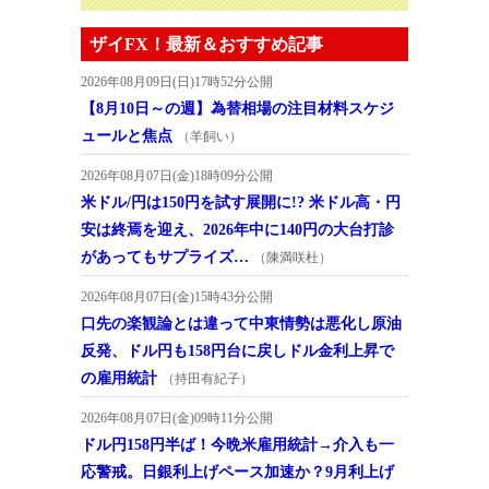
ザイFX！最新＆おすすめ記事
2026年08月09日(日)17時52分公開
【8月10日～の週】為替相場の注目材料スケジ
ュールと焦点
（羊飼い）
2026年08月07日(金)18時09分公開
米ドル/円は150円を試す展開に!? 米ドル高・円
安は終焉を迎え、2026年中に140円の大台打診
があってもサプライズ…
（陳満咲杜）
2026年08月07日(金)15時43分公開
口先の楽観論とは違って中東情勢は悪化し原油
反発、ドル円も158円台に戻しドル金利上昇で
の雇用統計
（持田有紀子）
2026年08月07日(金)09時11分公開
ドル円158円半ば！今晩米雇用統計→介入も一
応警戒。日銀利上げペース加速か？9月利上げ