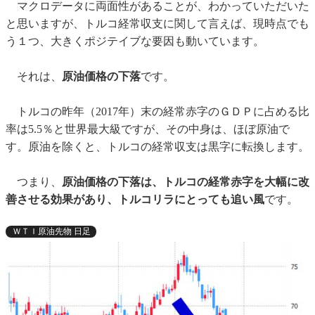
マクロデータに両面性があることが、わかっていただいた
と思いますが、トルコ経常収支に関して言えば、現時点でも
う１つ、大きくポジテイブな要因も動いています。
それは、
原油価格の下落
です。
トルコの昨年（2017年）末の経常赤字のＧＤＰに占める比
率は5.5％と世界最大級ですが、その中身は、ほぼ原油で
す。原油を除くと、トルコの経常収支は黒字に転換します。
つまり、
原油価格の下落は、トルコの経常赤字を大幅に改
善させる効果があり、トルコリラにとっても追い風
です。
ＷＴＩ原油先物 日足