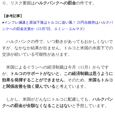
り、リスク要因は
ハルクバンクへの罰金
の件です。
【参考記事】
●
インフレ減速と原油下落はトルコに追い風！ 21円台維持はハルクバ
ンクへの罰金次第か（11月7日、エミン・ユルマズ）
ハルクバンクの件で、いつ動きがあってもおかしくないで
すが、なかなか結果が出ません。トルコと米国の水面下での
交渉が続いている可能性があります。
米国によるイランへの経済制裁は今月（11月）からです
が、
トルコのサポートがないと、この経済制裁は思うように
効果を発揮することができません
。そのため、
米国もトルコ
と関係改善を強く望んでいる
と考えています。
しかし、米国がどんなにトルコに配慮しても、
ハルクバン
クへの罰金が全額なくなることはない
と予想しています。