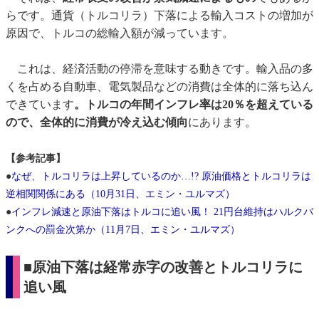
らです。通貨（トルコリラ）下落による輸入コストの増加が
原因で、トルコの総輸入額が減っています。
これは、経済活動の停滞を意味する動きです。輸入品の多
くを占める自動車、電気製品などの消費は全体的に落ち込ん
できています
。トルコの年間インフレ率は20％を超えている
ので、全体的に消費が冷え込む傾向
にあります。
【参考記事】
●
なぜ、トルコリラは上昇しているのか…!? 原油価格とトルコリラは
逆相関関係にある（10月31日、エミン・ユルマズ）
●
インフレ減速と原油下落はトルコに追い風！ 21円台維持はハルクバ
ンクへの罰金次第か（11月7日、エミン・ユルマズ）
■原油下落は経常赤字の改善とトルコリラに
追い風