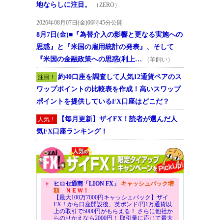
地ならしに注目。
（ZERO）
2026年08月07日(金)06時45分公開
8月7日(金)■『為替介入の影響と更なる実施への
思惑』と『米国の雇用統計の発表』、そして
『米国の金融政策への思惑(利上…
（羊飼い）
約40口座を調査して人気12通貨ペアのス
注目！
ワップポイントの比較表を作成！高いスワップ
ポイントを提供しているFX口座はどこだ？
【毎月更新】ザイFX！読者が選んだ人
人気！
気FX口座ランキング！
ヒロセ通商「LION FX」
キャッシュバック増
額
ＮＥＷ！
【最大100万7000円キャッシュバック】ザイ
FX！から口座開設後、英ポンド/円1万通貨以
上の取引で5000円がもらえる！ さらに他社か
らのりかえなら2000円！ 取引量に応じて最大