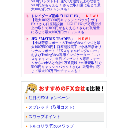
5000円+シストレ口座で5万通貨以上の取引で
5000円がもらえる！ さらに取引量に応じて最
大100万円のチャンスも！
トレイダーズ証券「LIGHT FX」
ＮＥＷ！
【最大100万3000円キャッシュバック】ザイ
FX！から口座開設後、LIGHT FXで5万通貨以
上の取引で3000円がもらえる！さらに取引量
に応じて最大100万円のチャンスも！
JFX「MATRIX TRADER」
ＮＥＷ！
【小林芳彦レポート＆TradingViewインジと最
大100万5000円】口座開設完了で小林芳彦オリ
ジナルレポート「FXスキャルピングのコツ」
およびTradingView専用インジケーター「コバ
スキャインジ」当日プレゼント＆専用フォー
ムからの申込と合計1万通貨以上の新規取引で
5000円キャッシュバック！さらに取引量に応
じて最大100万円のチャンスも！
注目のFXキャンペーン
スプレッド（取引コスト）
スワップポイント
トルコリラ/円のスワップ