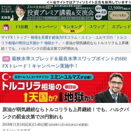
FX比較
キャンペーン
ランキング
スワップ
スプレッド
ザイFX！トップ
>
相場を見通す超強力FXコラム
>
エミン・ユルマズの「トルコ
リラ相場の明日は天国か？ 地獄か？」
> 原油が弱気継続ならトルコリラも上昇継
続！でも、ハルクバンクの罰金次第で20円割れも
最狭水準スプレッド＆最良水準スワップポイントのSBI
FXトレード！キャンペーン実施中！
原油が弱気継続ならトルコリラも上昇継続！
でも、ハルクバ
ンクの罰金次第で20円割れも
2018年11月14日(水)12:46公開
[2018年11月14日(水)12:46更新]
エミン・ユルマズ