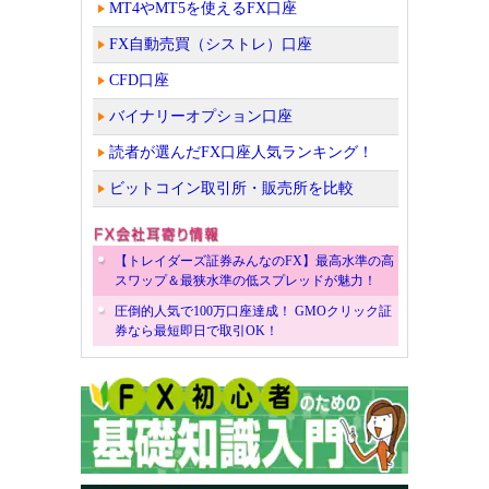
MT4やMT5を使えるFX口座
FX自動売買（シストレ）口座
CFD口座
バイナリーオプション口座
読者が選んだFX口座人気ランキング！
ビットコイン取引所・販売所を比較
【トレイダーズ証券みんなのFX】最高水準の高
スワップ＆最狭水準の低スプレッドが魅力！
圧倒的人気で100万口座達成！ GMOクリック証
券なら最短即日で取引OK！