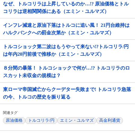
なぜ、トルコリラは上昇しているのか…!? 原油価格とトル
コリラは逆相関関係にある（エミン・ユルマズ）
インフレ減速と原油下落はトルコに追い風！ 21円台維持は
ハルクバンクへの罰金次第か（エミン・ユルマズ）
トルコショック第二波はもうやって来ない!?トルコリラ/円
は年内20円前後で推移か（エミン・ユルマズ）
８分間の暴落！ トルコショックで何が…!? トルコリラのロ
スカット未収金の規模は？
東ローマ帝国滅亡からクーデター失敗まで! トルコリラ急落
の今、トルコの歴史を振り返る
関連タグ
原油価格
トルコリラ/円
エミン・ユルマズ
高金利通貨