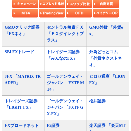
GMOクリック証券
セントラル短資ＦＸ
GMO外貨 「外貨e
「FXネオ」
「ＦＸダイレクトプ
x」
ラス」
SBI FXトレード
トレイダーズ証券
外為どっとコム
「みんなのFX」
「外貨ネクストネ
オ」
JFX 「MATRIX TR
ゴールデンウェイ・
ヒロセ通商 「LION
ADER」
ジャパン 「FXTF M
FX」
T4」
トレイダーズ証券
ゴールデンウェイ・
松井証券
「LIGHT FX」
ジャパン 「FXTF G
X-FX」
FXブロードネット
IG証券
楽天証券 「楽天MT