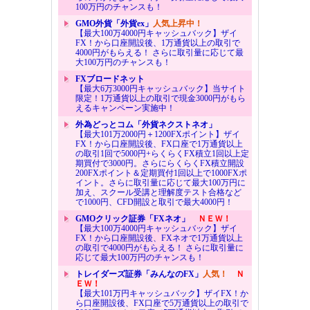
100万円のチャンスも！
GMO外貨「外貨ex」
人気上昇中！
【最大100万4000円キャッシュバック】ザイ
FX！から口座開設後、1万通貨以上の取引で
4000円がもらえる！ さらに取引量に応じて最
大100万円のチャンスも！
FXブロードネット
【最大6万3000円キャッシュバック】当サイト
限定！1万通貨以上の取引で現金3000円がもら
えるキャンペーン実施中！
外為どっとコム「外貨ネクストネオ」
【最大101万2000円＋1200FXポイント】ザイ
FX！から口座開設後、FX口座で1万通貨以上
の取引1回で5000円+らくらくFX積立1回以上定
期買付で3000円。さらにらくらくFX積立開設
200FXポイント＆定期買付1回以上で1000FXポ
イント。さらに取引量に応じて最大100万円に
加え、スクール受講と理解度テスト合格など
で1000円、CFD開設と取引で最大4000円！
GMOクリック証券「FXネオ」
ＮＥＷ！
【最大100万4000円キャッシュバック】ザイ
FX！から口座開設後、FXネオで1万通貨以上
の取引で4000円がもらえる！ さらに取引量に
応じて最大100万円のチャンスも！
トレイダーズ証券「みんなのFX」
人気！
Ｎ
ＥＷ！
【最大101万円キャッシュバック】ザイFX！か
ら口座開設後、FX口座で5万通貨以上の取引で