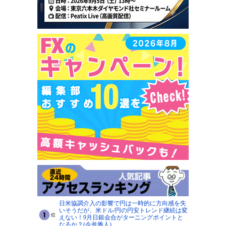
日米協調介入の影響で円は一時的に方向感を失
いそうだが、米ドル/円の円安トレンド継続は変
えない！9月日銀会合がターニングポイントと
なるか？(今井雅人)