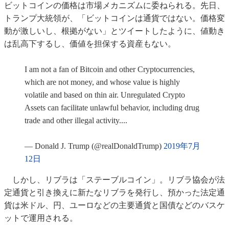
ビットコインの価格は市場メカニズムに委ねられる。先日、
トランプ大統領が、「ビットコインは通貨ではない。価格変
動が激しいし、根拠がない」とツイートしたように、値動き
は乱高下するし、価値を担保する資産もない。
I am not a fan of Bitcoin and other Cryptocurrencies,
which are not money, and whose value is highly
volatile and based on thin air. Unregulated Crypto
Assets can facilitate unlawful behavior, including drug
trade and other illegal activity....
— Donald J. Trump (@realDonaldTrump)
2019年7月
12日
しかし、リブラは「ステーブルコイン」。リブラ協会が法
定通貨と引き換えに新たなリブラを発行し、預かった法定通
貨は米ドル、円、ユーロなどの主要通貨と国債などのバスケ
ットで運用される。