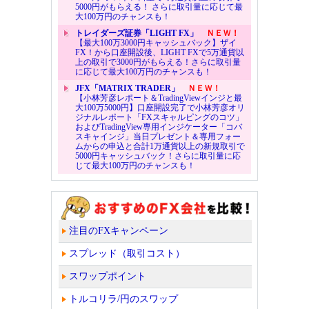
5000円がもらえる！ さらに取引量に応じて最
大100万円のチャンスも！
トレイダーズ証券「LIGHT FX」
ＮＥＷ！
【最大100万3000円キャッシュバック】ザイ
FX！から口座開設後、LIGHT FXで5万通貨以
上の取引で3000円がもらえる！さらに取引量
に応じて最大100万円のチャンスも！
JFX「MATRIX TRADER」
ＮＥＷ！
【小林芳彦レポート＆TradingViewインジと最
大100万5000円】口座開設完了で小林芳彦オリ
ジナルレポート「FXスキャルピングのコツ」
およびTradingView専用インジケーター「コバ
スキャインジ」当日プレゼント＆専用フォー
ムからの申込と合計1万通貨以上の新規取引で
5000円キャッシュバック！さらに取引量に応
じて最大100万円のチャンスも！
注目のFXキャンペーン
スプレッド（取引コスト）
スワップポイント
トルコリラ/円のスワップ