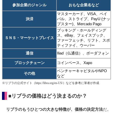
参加企業のジャンル
おもな企業名など
マスターカード、VISA、ペイ
決済
パル、ストライプ、PayU (ナッ
プスター)、Mercado Pago
ブッキング・ホールディング
ス、eBay、フェイスブック、
ＳＮＳ・マーケットプレイス
ファーフェッチ、リフト、スポ
ティファイ、ウーバー
通信
Iliad（仏通信）、ボーダフォン
ブロックチェーン
コインベース、Xapo
ベンチャーキャピタルやNPO
その他
など
※リブラの公式サイト（https://libra.org/en-US/）などを参考に筆者が作成
■リブラの価格はどう決まるのか？
リブラのもうひとつの大きな特徴が、価格の決定方法
だ。