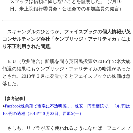
スブックは信頼に値しないことを証明した」（7月16
日、米上院銀行委員会・公聴会での参加議員の発言）
スキャンダルのひとつが、
フェイスブックの個人情報が英
コンサルティング会社「ケンブリッジ・アナリティカ」によ
り不正利用された問題
。
ＥＵ（欧州連合）離脱を問う英国民投票や2016年の米大統
領選の結果にもケンブリッジ・アナリティカの暗躍があった
とされ、2018年３月に発覚するとフェイスブックの株価は急
落した。
【参考記事】
●
Facebook株急落で市場に不透明感…。株安・円高継続で、ドル/円は
100円の過程（2018年３月22日、西原宏一）
もしも、リブラが広く使われるようになれば、フェイスブ