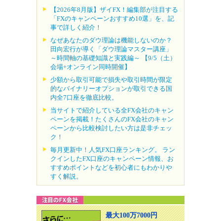
【2026年8月版】ザイFX！編集部が注目する
「FXのキャンペーンおすすめ10選」を、記
事で詳しく紹介！
なぜあなたのダウ理論は機能しないのか？
田向宏行が導く「ダウ理論マスター講座」
～時間軸の基礎知識と実践編～ 【9/5（土）
会場+オンライン同時開催】
少額から取引可能で損失や取引時間が限定
的なバイナリーオプションが取引できる国
内全7口座を徹底比較。
当サイトで紹介している全FX会社のキャン
ペーンを掲載！たくさんのFX会社のキャン
ペーンから比較検討したい方は是非チェッ
ク！
毎月更新中！人気FX口座ランキング。 ラン
クインしたFX口座のキャンペーン情報、お
すすめポイントなどを初心者にもわかりや
すく解説。
最大100万7000円