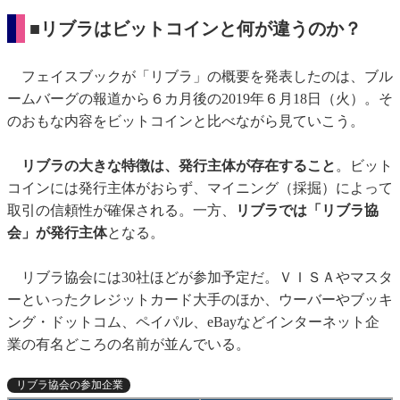
■リブラはビットコインと何が違うのか？
フェイスブックが「リブラ」の概要を発表したのは、ブル
ームバーグの報道から６カ月後の2019年６月18日（火）。そ
のおもな内容をビットコインと比べながら見ていこう。
リブラの大きな特徴は、発行主体が存在すること
。ビット
コインには発行主体がおらず、マイニング（採掘）によって
取引の信頼性が確保される。一方、
リブラでは「リブラ協
会」が発行主体
となる。
リブラ協会には30社ほどが参加予定だ。ＶＩＳＡやマスタ
ーといったクレジットカード大手のほか、ウーバーやブッキ
ング・ドットコム、ペイパル、eBayなどインターネット企
業の有名どころの名前が並んでいる。
リブラ協会の参加企業