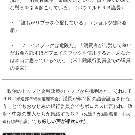
洗浄）、消費者保護、金融安定といった点で多くの深刻
な懸念を引き起こしている」（パウエルＦＲＢ議長）
・ 「誰もがリブラを心配している」（ショルツ独財務
相）
・ 「フェイスブックは危険だ」「消費者が苦労して稼い
だお金を託すほどフェイスブックを信用すると、あなた
は本当に思っているのか」（米上院銀行委員会での議員
の発言）
政治のトップと金融政策のトップから批判され、それにＦ
ＲＢ
議長が年２回の議会証言を行な
（米連邦準備制度理事会）
うことでもおなじみの銀行委員会でもボロカスに言われ、政
府・中銀の要人たちが集結するＧ７
（先進７カ国財務相・中央
でも
厳しい声が相次いだ
。
銀行総裁会議）