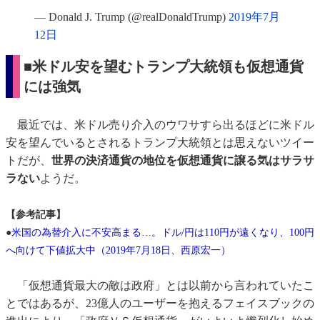
— Donald J. Trump (@realDonaldTrump)
2019年7月
12日
■米ドル安を望むトランプ大統領も仮想通貨
には強気
最近では、米ドル売り介入のウワサすら出るほどに米ドル
安を望んでいるとされるトランプ大統領とは思えないツイー
トだが、
世界の決済通貨の地位を仮想通貨に譲る気はサラサ
ラない
ようだ。
【参考記事】
●
米国の為替介入に不安高まる…。ドル/円は110円が遠くなり、100円
へ向けて下値拡大中（2019年7月18日、西原宏一）
「仮想通貨最大の敵は政府」とは以前から言われていたこ
とではあるが、23億人のユーザーを抱えるフェイスブックの