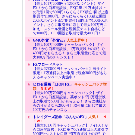
【最大101万2000円＋1200FXポイント】ザイ
FX！から口座開設後、FX口座で1万通貨以上
の取引1回で5000円+らくらくFX積立1回以上定
期買付で3000円。さらにらくらくFX積立開設
200FXポイント＆定期買付1回以上で1000FXポ
イント。さらに取引量に応じて最大100万円に
加え、スクール受講と理解度テスト合格など
で1000円、CFD開設と取引で最大4000円！
GMO外貨「外貨ex」
人気上昇中！
【最大100万4000円キャッシュバック】ザイ
FX！から口座開設後、1万通貨以上の取引で
4000円がもらえる！ さらに取引量に応じて最
大100万円のチャンスも！
FXブロードネット
【最大6万3000円キャッシュバック】当サイト
限定！1万通貨以上の取引で現金3000円がもら
えるキャンペーン実施中！
ヒロセ通商「LION FX」
キャッシュバック増
額
ＮＥＷ！
【最大100万7000円キャッシュバック】ザイ
FX！から口座開設後、英ポンド/円1万通貨以
上の取引で5000円がもらえる！ さらに他社か
らのりかえなら2000円！ 取引量に応じて最大
100万円のチャンスも！
トレイダーズ証券「みんなのFX」
人気！
Ｎ
ＥＷ！
【最大101万円キャッシュバック】ザイFX！か
ら口座開設後、FX口座で5万通貨以上の取引で
5000円+シストレ口座で5万通貨以上の取引で