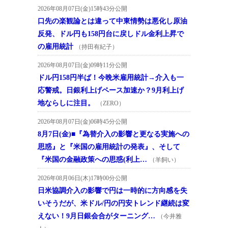
2026年08月07日(金)15時43分公開
口先の楽観論とは違って中東情勢は悪化し原油
反発、ドル円も158円台に戻しドル金利上昇で
の雇用統計
（持田有紀子）
2026年08月07日(金)09時11分公開
ドル円158円半ば！今晩米雇用統計→介入も一
応警戒。日銀利上げペース加速か？9月利上げ
地ならしに注目。
（ZERO）
2026年08月07日(金)06時45分公開
8月7日(金)■『為替介入の影響と更なる実施への
思惑』と『米国の雇用統計の発表』、そして
『米国の金融政策への思惑(利上…
（羊飼い）
2026年08月06日(木)17時00分公開
日米協調介入の影響で円は一時的に方向感を失
いそうだが、米ドル/円の円安トレンド継続は変
えない！9月日銀会合がターニング…
（今井雅