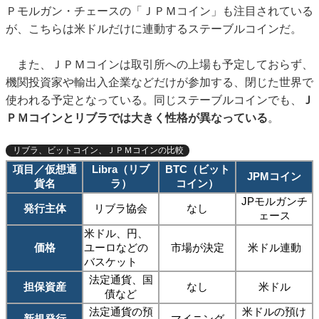
Ｐモルガン・チェースの「ＪＰＭコイン」も注目されている
が、こちらは米ドルだけに連動するステーブルコインだ。
また、ＪＰＭコインは取引所への上場も予定しておらず、
機関投資家や輸出入企業などだけが参加する、閉じた世界で
使われる予定となっている。同じステーブルコインでも、
Ｊ
ＰＭコインとリブラでは大きく性格が異なっている
。
リブラ、ビットコイン、ＪＰＭコインの比較
項目／仮想通
Libra（リブ
BTC（ビット
JPMコイン
貨名
ラ）
コイン）
JPモルガンチ
発行主体
リブラ協会
なし
ェース
米ドル、円、
価格
ユーロなどの
市場が決定
米ドル連動
バスケット
法定通貨、国
担保資産
なし
米ドル
債など
法定通貨の預
米ドルの預け
新規発行
マイニング