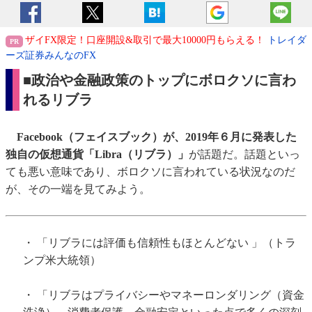
ザイFX限定！口座開設&取引で最大10000円もらえる！
トレイダ
ーズ証券みんなのFX
■政治や金融政策のトップにボロクソに言わ
れるリブラ
Facebook（フェイスブック）が、2019年６月に発表した
独自の仮想通貨「Libra（リブラ）」
が話題だ。話題といっ
ても悪い意味であり、ボロクソに言われている状況なのだ
が、その一端を見てみよう。
・ 「リブラには評価も信頼性もほとんどない 」（トラ
ンプ米大統領）
・ 「リブラはプライバシーやマネーロンダリング（資金