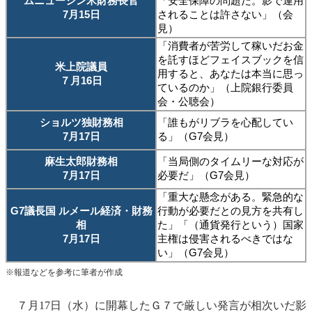
ムニューシン米財務長官
「安全保障の問題だ。影で運用
7月15日
されることは許さない」（会
見）
「消費者が苦労して稼いだお金
を託すほどフェイスブックを信
米上院議員
用すると、あなたは本当に思っ
７月16日
ているのか」（上院銀行委員
会・公聴会）
ショルツ独財務相
「誰もがリブラを心配してい
7月17日
る」（G7会見）
麻生太郎財務相
「当局側のタイムリーな対応が
7月17日
必要だ」（G7会見）
「重大な懸念がある。緊急的な
G7議長国 ルメール経済・財務
行動が必要だとの見方を共有し
相
た」「（通貨発行という）国家
7月17日
主権は侵害されるべきではな
い」（G7会見）
※報道などを参考に筆者が作成
７月17日（水）に開幕したＧ７で厳しい発言が相次いだ影