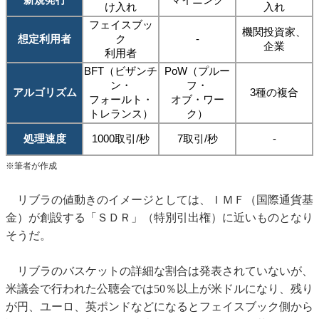
け入れ
入れ
フェイスブッ
機関投資家、
想定利用者
ク
-
企業
利用者
BFT（ビザンチ
PoW（プルー
ン・
フ・
アルゴリズム
3種の複合
フォールト・
オブ・ワー
トレランス）
ク）
処理速度
1000取引/秒
7取引/秒
-
※筆者が作成
リブラの値動きのイメージとしては、ＩＭＦ（国際通貨基
金）が創設する「ＳＤＲ」（特別引出権）に近いものとなり
そうだ。
リブラのバスケットの詳細な割合は発表されていないが、
米議会で行われた公聴会では50％以上が米ドルになり、残り
が円、ユーロ、英ポンドなどになるとフェイスブック側から