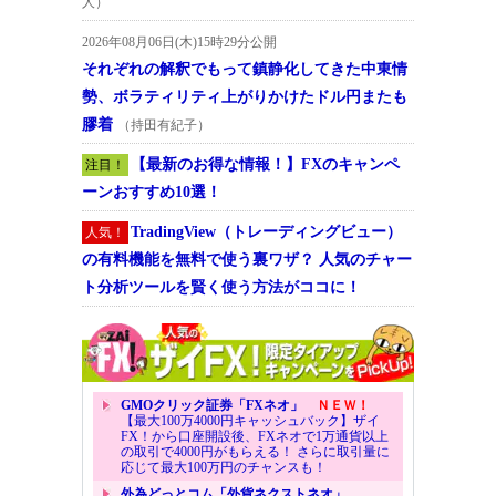
人）
2026年08月06日(木)15時29分公開
それぞれの解釈でもって鎮静化してきた中東情
勢、ボラティリティ上がりかけたドル円またも
膠着
（持田有紀子）
【最新のお得な情報！】FXのキャンペ
注目！
ーンおすすめ10選！
TradingView（トレーディングビュー）
人気！
の有料機能を無料で使う裏ワザ？ 人気のチャー
ト分析ツールを賢く使う方法がココに！
GMOクリック証券「FXネオ」
ＮＥＷ！
【最大100万4000円キャッシュバック】ザイ
FX！から口座開設後、FXネオで1万通貨以上
の取引で4000円がもらえる！ さらに取引量に
応じて最大100万円のチャンスも！
外為どっとコム「外貨ネクストネオ」