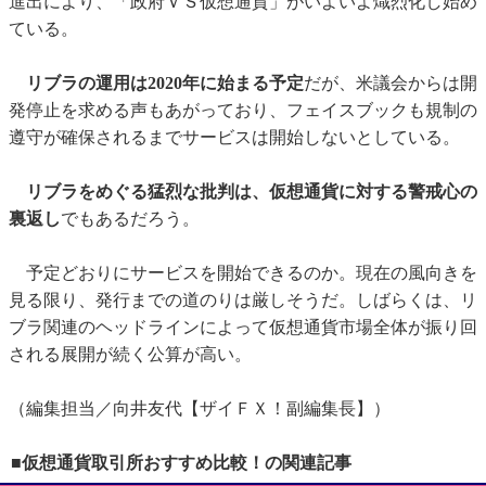
進出により、「政府ＶＳ仮想通貨」がいよいよ熾烈化し始め
ている。
リブラの運用は2020年に始まる予定
だが、米議会からは開
発停止を求める声もあがっており、フェイスブックも規制の
遵守が確保されるまでサービスは開始しないとしている。
リブラをめぐる猛烈な批判は、仮想通貨に対する警戒心の
裏返し
でもあるだろう。
予定どおりにサービスを開始できるのか。現在の風向きを
見る限り、発行までの道のりは厳しそうだ。しばらくは、リ
ブラ関連のヘッドラインによって仮想通貨市場全体が振り回
される展開が続く公算が高い。
（編集担当／向井友代【ザイＦＸ！副編集長】）
■仮想通貨取引所おすすめ比較！の関連記事