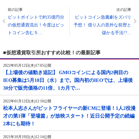
前の記事
次の記事
ビットポイントで約35億円分
ビットコイン急騰劇をズバリ
の仮想通貨流出！今度はビッ
予想！ 億り人の意外な前歴と
トコイン含む５…
儲かる手法!?…
■仮想通貨取引所おすすめ比較！の最新記事
2022年05月12日(木)17:05公開
【上場後の値動き追記】 GMOコインによる国内2例目の
IEO募集は5月18日（水）まで。国内初のIEOでは、上場後
30分で販売価格の11倍、1カ月で…
2022年01月12日(水)12:10公開
松本人志さんがビットフライヤーの新CMに登場！1人2役漫
才の第1弾「登場篇」が放映スタート！近日公開予定の続編
2本にも期待！
2021年10月19日(火)12:14公開