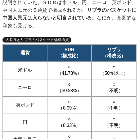
説明されていた。ＳＤＲは米ドル、円、ユーロ、英ポンド、
中国人民元の５通貨で構成されるが、
リブラのバスケットに
中国人民元は入らないと明言されている
。なにか、意図的な
印象も受ける。
ＳＤＲとリブラのバスケット構成通貨
SDR
リブラ
通貨
（構成比）
（構成比）
○
○
米ドル
（41.73%）
（50％以上）
○
○
ユーロ
（30.93%）
（不明）
○
○
英ポンド
（8.09%）
（不明）
○
○
円
（8.33%）
（不明）
○