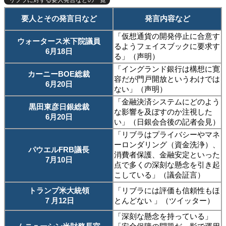
リブラに対する要人発言などの一覧
要人とその発言日など
発言内容など
「仮想通貨の開発停止に合意す
ウォータース米下院議員
るようフェイスブックに要求す
6月18日
る」（声明）
「イングランド銀行は構想に寛
カーニーBOE総裁
容だが門戸開放というわけでは
6月20日
ない」（声明）
「金融決済システムにどのよう
黒田東彦日銀総裁
な影響を及ぼすのか注視した
6月20日
い」（日銀会合後の記者会見）
「リブラはプライバシーやマネ
ーロンダリング（資金洗浄）、
パウエルFRB議長
消費者保護、金融安定といった
7月10日
点で多くの深刻な懸念を引き起
こしている」（議会証言）
トランプ米大統領
「リブラには評価も信頼性もほ
７月12日
とんどない 」（ツイッター）
「深刻な懸念を持っている」