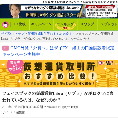
FX比較
キャンペーン
ランキング
スワップ
スプレッド
ザイFX！トップ
>
仮想通貨取引所おすすめ比較！
> フェイスブックの仮想通貨
Libra（リブラ）がボロクソに言われているのは、なぜなのか？
GMO外貨「外貨ex」はザイFX！経由の口座開設者限定
キャンペーン実施中！
フェイスブックの仮想通貨Libra（リブラ）が
ボロクソに言
われているのは、なぜなのか？
2019年07月19日(金)17:44公開
[2019年07月19日(金)17:44更新]
ザイFX！編集部