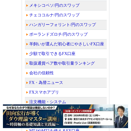
メキシコペソ/円のスワップ
チェココルナ/円のスワップ
ハンガリーフォリント/円のスワップ
ポーランドズロチ/円のスワップ
羊飼いが選んだ初心者にやさしいFX口座
少額で取引できるFX口座
取扱通貨ペア数や取引量ランキング
会社の信頼性
FX・為替ニュース
FXスマホアプリ
注文機能・システム
積立サービスがあるFX口座
TradingViewを使えるFX口座
MT4やMT5を使えるFX口座