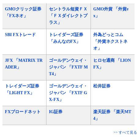
GMOクリック証券
セントラル短資ＦＸ
GMO外貨 「外貨e
「FXネオ」
「ＦＸダイレクトプ
x」
ラス」
SBI FXトレード
トレイダーズ証券
外為どっとコム
「みんなのFX」
「外貨ネクストネ
オ」
JFX 「MATRIX TR
ゴールデンウェイ・
ヒロセ通商 「LION
ADER」
ジャパン 「FXTF M
FX」
T4」
トレイダーズ証券
ゴールデンウェイ・
松井証券
「LIGHT FX」
ジャパン 「FXTF G
X-FX」
FXブロードネット
IG証券
楽天証券 「楽天MT
4」
>> すべて見る