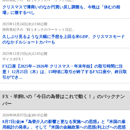
クリスマスで薄商いのなか円買い戻し調整も、今晩は「休むの相
場」に徹するべし
2025年12月24日(水)13:06公開
持田有紀子の「戦うオンナのマーケット日記」
久しぶり見るような大幅に予想を上回る米GDP、クリスマスモード
のなかドルショートカバーも
2025年12月23日(火)12:05公開
ザイスポFX！
FX口座【2025年～2026年 クリスマス・年末年始】の取引時間に注
意！ 12月25日（木）は、15時頃に取引が終了するFX口座や、終日取
引ができ…
FX・羊飼いの「今日の為替はこれで動く！」のバックナン
バー
2026年08月07日(金)06:45公開
8月7日(金)■『為替介入の影響と更なる実施への思惑』と『米国の雇
用統計の発表』、そして『米国の金融政策への思惑(利上げへの思惑