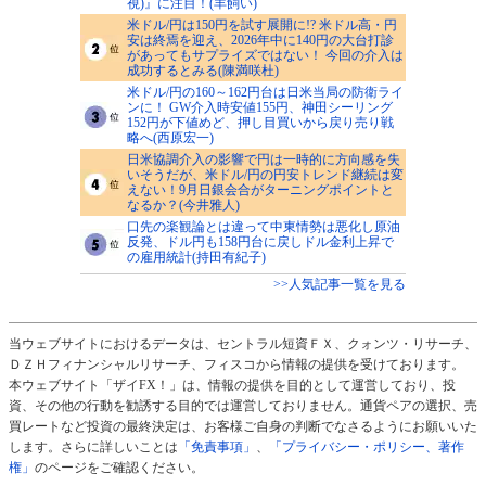
視)』に注目！(羊飼い)
米ドル/円は150円を試す展開に!? 米ドル高・円
安は終焉を迎え、2026年中に140円の大台打診
があってもサプライズではない！ 今回の介入は
成功するとみる(陳満咲杜)
米ドル/円の160～162円台は日米当局の防衛ライ
ンに！ GW介入時安値155円、神田シーリング
152円が下値めど、押し目買いから戻り売り戦
略へ(西原宏一)
日米協調介入の影響で円は一時的に方向感を失
いそうだが、米ドル/円の円安トレンド継続は変
えない！9月日銀会合がターニングポイントと
なるか？(今井雅人)
口先の楽観論とは違って中東情勢は悪化し原油
反発、ドル円も158円台に戻しドル金利上昇で
の雇用統計(持田有紀子)
>>人気記事一覧を見る
当ウェブサイトにおけるデータは、セントラル短資ＦＸ、クォンツ・リサーチ、
ＤＺＨフィナンシャルリサーチ、フィスコから情報の提供を受けております。
本ウェブサイト「ザイFX！」は、情報の提供を目的として運営しており、投
資、その他の行動を勧誘する目的では運営しておりません。通貨ペアの選択、売
買レートなど投資の最終決定は、お客様ご自身の判断でなさるようにお願いいた
します。さらに詳しいことは
「免責事項」
、
「プライバシー・ポリシー、著作
権」
のページをご確認ください。