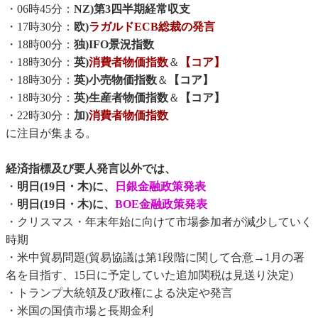
・06時45分：
NZ)第3四半期経常収支
・17時30分：
欧)
ラガルドECB総裁の発言
・18時00分：
独)IFO景況指数
・18時30分：
英)
消費者物価指数
＆
【コア】
・18時30分：
英)小売物価指数
＆
【コア】
・18時30分：
英)生産者物価指数
＆
【コア】
・22時30分：
加)
消費者物価指数
に注目が集まる。
経済指標及び要人発言以外では、
・
明日(19日・木)に、
日銀金融政策発表
・
明日(19日・木)に、
BOE金融政策発表
・クリスマス・年末年始に向けて市場参加者が減少していく
時期
・米中貿易問題(貿易協議は第1段階に関して合意→1月の署
名を目指す、15日に予定していた追加関税は見送り決定)
・トランプ大統領及び政権による決定や発言
・米国の国債市場と長期金利