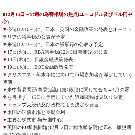
■
12月16日～の週の為替相場の焦点(ユーロドル及びドル円中
心)
▼
今週(12/16～)に、日本、英国の金融政策の発表とオースト
ラリアの議事録の公表が予定
▼
来週(12/23～)に、日本の議事録の公表が予定
▼
17日(火)に、RBA議事録(12月3日開催分)の公表
▼
19日(木)に、日銀金融政策発表
▼
19日(木)に、BOE金融政策発表
▼
クリスマス・年末年始に向けて市場参加者が減少していく
時期
▼
米中貿易問題(貿易協議は第1段階に関して合意→1月の署
名を目指す、15日に予定していた追加関税は見送り決定)
▼
トランプ大統領及び政権による決定や発言
▼
米国の国債市場と長期金利
▼
主要な株式市場(米国中心)
▼
英国のEU離脱問題(12月12日に総選挙を消化済み、離脱期
限は2020年1月末)