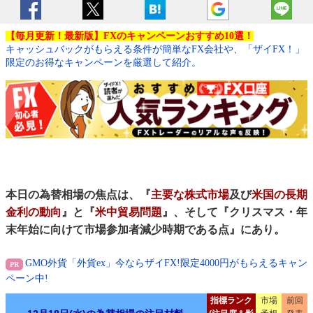
【毎月更新！最新版】FXのキャンペーンおすすめ10選！
キャッシュバックがもらえる条件が簡単なFX会社や、「ザイFX！」
限定のお得なキャンペーンを厳選して紹介。
本日の為替相場の焦点は、『
主要な株式市場
及び
米国の長期
金利の動向
』と『
米中貿易問題
』、そして『クリスマス・年
末年始に向けて市場参加者減少時期である点』にあり。
GMO外貨「外貨ex」今ならザイFX!限定4000円がもらえるキャン
ペーン中!
指標ランク
市場
前回