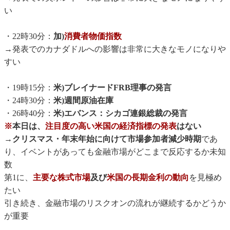
い
・22時30分：
加)
消費者物価指数
→発表でのカナダドルへの影響は非常に大きなモノになりや
すい
・19時15分：
米)ブレイナードFRB理事の発言
・24時30分：
米)週間原油在庫
・26時40分：
米)エバンス：シカゴ連銀総裁の発言
※
本日は、
注目度の高い米国の経済指標の発表
はない
→
クリスマス・年末年始に向けて市場参加者減少時期
であ
り、イベントがあっても金融市場がどこまで反応するか未知
数
第1に、
主要な株式市場
及び
米国の長期金利の動向
を見極め
たい
引き続き、金融市場のリスクオンの流れが継続するかどうか
が重要