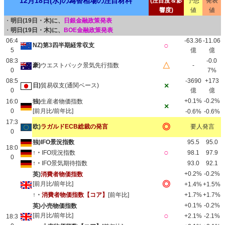
12月18日(水)の為替相場の注目材料
(注目度＆影
予想
発表
響度)
値
値
・
明日(19日・木)に、
日銀金融政策発表
・
明日(19日・木)に、
BOE金融政策発表
06:4
-63.36
-11.06
○
NZ)第3四半期経常収支
5
億
億
08:3
-0.0
△
豪)
ウエストパック景気先行指数
-
0
7%
08:5
-3690
+173
×
日)
貿易収支(通関ベース)
0
億
億
+0.1%
-0.2%
16:0
独)
生産者物価指数
×
0
[前月比/前年比]
-0.6%
-0.6%
17:3
◎
欧)
ラガルドECB総裁の発言
要人発言
0
独)IFO景況指数
95.5
95.0
18:0
○
↑・
IFO現況指数
98.1
97.9
0
↑・
IFO景気期待指数
93.0
92.1
+0.2%
-0.2%
英)
消費者物価指数
◎
[前月比/前年比]
+1.4%
+1.5%
↑・
消費者物価指数【コア】
[前年比]
+1.7%
+1.7%
+0.1%
-0.2%
英)小売物価指数
○
[前月比/前年比]
+2.1%
-2.1%
18:3