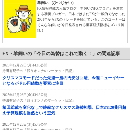
羊飼い （ひつじかい）
FX情報満載の人気ブログ「羊飼いのFXブログ」を運営
する凄腕ブロガー。日本ではまだFXが一般的でなかった
2001年からFXのトレードを続けている。このコーナーは
そんな羊飼いが今日発表される重要経済指標をズバリ解
説！
FX・羊飼いの「今日の為替はこれで動く！」の関連記事
2025年12月29日(月)14:18公開
持田有紀子の「戦うオンナのマーケット日記」
クリスマスモードだった先週一層の円安は回避、今週ニューイヤー
となるがドル円値動き要素に注目
2025年12月26日(金)13:18公開
持田有紀子の「戦うオンナのマーケット日記」
植田総裁も変化なしで静寂なクリスマス為替相場、日本の120兆円超
え予算規模も当然という空気
2025年12月25日(木)15:43公開
持田有紀子の「戦うオンナのマーケット日記」