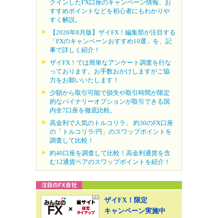
クインしたFX口座のキャンペーン情報、お
すすめポイントなどを初心者にもわかりや
すく解説。
【2026年8月版】ザイFX！編集部が注目する
「FXのキャンペーンおすすめ10選」を、記
事で詳しく紹介！
ザイFX！では簡単なアンケート調査を行な
っております。お手数おかけしますがご協
力をお願いいたします！
少額から取引可能で損失や取引時間が限定
的なバイナリーオプションが取引できる国
内全7口座を徹底比較。
高金利で人気のトルコリラ。 約30のFX口座
の「トルコリラ/円」のスワップポイントを
調査して比較！
約40口座を調査して比較！高金利通貨を含
む12通貨ペアのスワップポイントを紹介！
ザイFX！限定
キャンペーン実施中