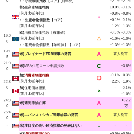
0
↑・小売物価指数【コア】
[前年比]
+2.1%
+2.1%
±0.0%
-0.1%
英)生産者物価指数
[前月比/前年比]
+0.8%
+0.8%
○
+0.1%
-0.1%
↑・生産者物価指数【コア】
[前月比/前年比]
+1.2%
+1.3%
-0.3%
-0.3%
欧)
消費者物価指数【確報値】
19:0
△
[前月比/前年比]
+1.0%
+1.0%
0
↑・
消費者物価指数【確報値】【コア】
+1.3%
+1.3%
19:1
A
米)ブレイナードFRB理事の発言
要人発言
5
21:0
C
米)
MBA住宅ローン申請指数
-
+3.8%
0
-0.1%
+0.3%
加)
消費者物価指数
◎
[前月比/前年比]
+2.2%
+1.9%
22:3
0
-
-0.1%
加)
住宅価格指数
×
[前月比/前年比]
-
+1.0%
24:3
+82.2
A
米)週間原油在庫
-
0
万
26:4
A
米)エバンス：シカゴ連銀総裁の発言
要人発言
0
-
-
米)注目度の高い経済指標の発表はない
-
-
+0.5%
+0.5%