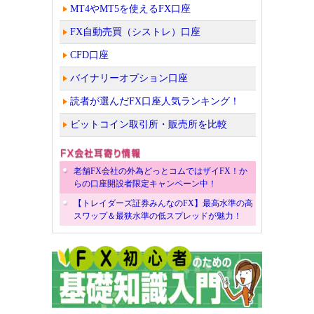
MT4やMT5を使えるFX口座
FX自動売買（シストレ）口座
CFD口座
バイナリーオプション口座
読者が選んだFX口座人気ランキング！
ビットコイン取引所・販売所を比較
老舗FX会社の外為どっとコムではザイFX！か
らの口座開設者限定キャンペーン中！
【トレイダーズ証券みんなのFX】最高水準の高
スワップ＆最狭水準の低スプレッドが魅力！