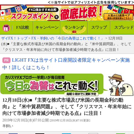
FX比較
キャンペーン
ランキング
スワップ
スプレッド
ザイFX！トップ
>
FX・羊飼いの「今日の為替はこれで動く！」
> 12月18日
(水)■『主要な株式市場及び米国の長期金利の動向』と『米中貿易問題』、そして
『クリスマス・年末年始に向けて市場参加者減少時期である点』に注目！
LIGHT FXは当サイト口座開設者限定キャンペーン実施
中！詳しくはこちら！
12月18日(水)■『主要な株式市場及び米国の長期金利の動
向』と『米中貿易問題』、そして『クリスマス・年末年始に
向けて市場参加者減少時期である点』に注目！
2019年12月18日(水)07:01公開
[2019年12月18日(水)07:01更新]
羊飼い