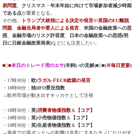
易問題
、
クリスマス・年末年始に向けて市場参加者減少時期
である点
が重要となる。
その他、
トランプ大統領による決定や発言
や
英国のEU離脱
問題
、
金融当局者や要人による発言
、
米国の金融政策への思
惑
、
金融市場のリスク許容度
、
日本の金融政策への思惑(明
日に日銀金融政策発表)
などにも注意したい。
■□■
本日のトレード用のエサ
(羊飼いの見解)■□■(
※毎日更新
)
・17時30分：
欧)
ラガルドECB総裁の発言
・18時00分：
独)IFO景況指数
→欧州市場が動き出すキッカケとして注視
・18時30分：
英)
消費者物価指数
＆
【コア】
・18時30分：
英)小売物価指数
＆
【コア】
・18時30分：
英)生産者物価指数
＆
【コア】
→発表での英ポンドへの影響は非常に大きなモノになりやす