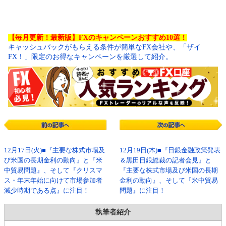
【毎月更新！最新版】FXのキャンペーンおすすめ10選！
キャッシュバックがもらえる条件が簡単なFX会社や、「ザイ
FX！」限定のお得なキャンペーンを厳選して紹介。
12月17日(火)■『主要な株式市場及
12月19日(木)■『日銀金融政策発表
び米国の長期金利の動向』と『米
＆黒田日銀総裁の記者会見』と
中貿易問題』、そして『クリスマ
『主要な株式市場及び米国の長期
ス・年末年始に向けて市場参加者
金利の動向』、そして『米中貿易
減少時期である点』に注目！
問題』に注目！
執筆者紹介