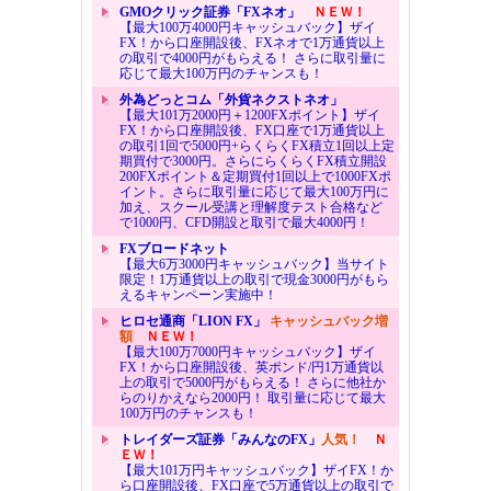
GMOクリック証券「FXネオ」
ＮＥＷ！
【最大100万4000円キャッシュバック】ザイ
FX！から口座開設後、FXネオで1万通貨以上
の取引で4000円がもらえる！ さらに取引量に
応じて最大100万円のチャンスも！
外為どっとコム「外貨ネクストネオ」
【最大101万2000円＋1200FXポイント】ザイ
FX！から口座開設後、FX口座で1万通貨以上
の取引1回で5000円+らくらくFX積立1回以上定
期買付で3000円。さらにらくらくFX積立開設
200FXポイント＆定期買付1回以上で1000FXポ
イント。さらに取引量に応じて最大100万円に
加え、スクール受講と理解度テスト合格など
で1000円、CFD開設と取引で最大4000円！
FXブロードネット
【最大6万3000円キャッシュバック】当サイト
限定！1万通貨以上の取引で現金3000円がもら
えるキャンペーン実施中！
ヒロセ通商「LION FX」
キャッシュバック増
額
ＮＥＷ！
【最大100万7000円キャッシュバック】ザイ
FX！から口座開設後、英ポンド/円1万通貨以
上の取引で5000円がもらえる！ さらに他社か
らのりかえなら2000円！ 取引量に応じて最大
100万円のチャンスも！
トレイダーズ証券「みんなのFX」
人気！
Ｎ
ＥＷ！
【最大101万円キャッシュバック】ザイFX！か
ら口座開設後、FX口座で5万通貨以上の取引で