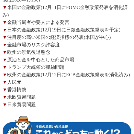
▼
米国の金融政策(12月11日にFOMC金融政策発表を消化済
み)
▼
金融当局者や要人による発言
▼
日本の金融政策(12月19日に日銀金融政策発表を予定)
▼
注目度の高い米国の経済指標の発表(米国が中心)
▼
金融市場のリスク許容度
▼
欧州の景気後退懸念
▼
原油と金を中心とした商品市場
▼
トランプ大統領の弾劾問題
▼
欧州の金融政策(12月12日にECB金融政策発表を消化済み)
▼
人民元
▼
香港情勢
▼
米欧貿易問題
▼
日米貿易問題