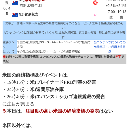
NZ)
第3四半期GDP
◎
翌
[前期比/前年比]
+2.3%
+2.1%
06:4
-7.00
-10.13
5
○
NZ)貿易収支
億
億
文字が、普通→太字→赤色太字の順番で重要なものになる。ピンク太字は金融政策関連のも
の。
ピンクのバックは米国の材料でオレンジは金融政策関連、黄は要人発言、緑は企業の決算を表
す。
重要ラン
米国の経済指標はSS→S→AA→A→BB→B→Cの7段階で
当コンテンツについての
ク
表記
免罪事項・ご利用上注意
について
その他の経済指標は◎→○→△→×の4段階で表記
点
※
15時～20時に市場予想値(コンセンサス)の最新の数値をチェックし、更新した数値は
赤字
で
表記
米国の経済指標及びイベントは、
・19時15分：
米)ブレイナードFRB理事の発言
・24時30分：
米)週間原油在庫
・26時40分：
米)エバンス：シカゴ連銀総裁の発言
に注目が集まる。
※
本日は、
注目度の高い米国の経済指標の発表
はない
米国以外では、