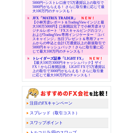
5000円+シストレ口座で5万通貨以上の取引で
5000円がもらえる！ さらに取引量に応じて最
大100万円のチャンスも！
JFX「MATRIX TRADER」
ＮＥＷ！
【小林芳彦レポート＆TradingViewインジと最
大100万5000円】口座開設完了で小林芳彦オリ
ジナルレポート「FXスキャルピングのコツ」
およびTradingView専用インジケーター「コバ
スキャインジ」当日プレゼント＆専用フォー
ムからの申込と合計1万通貨以上の新規取引で
5000円キャッシュバック！さらに取引量に応
じて最大100万円のチャンスも！
トレイダーズ証券「LIGHT FX」
ＮＥＷ！
【最大100万3000円キャッシュバック】ザイ
FX！から口座開設後、LIGHT FXで5万通貨以
上の取引で3000円がもらえる！さらに取引量
に応じて最大100万円のチャンスも！
注目のFXキャンペーン
スプレッド（取引コスト）
スワップポイント
トルコリラ/円のスワップ