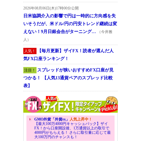
2026年08月06日(木)17時00分公開
日米協調介入の影響で円は一時的に方向感を失
いそうだが、米ドル/円の円安トレンド継続は変
えない！9月日銀会合がターニング…
（今井雅
人）
【毎月更新】ザイFX！読者が選んだ人
人気！
気FX口座ランキング！
スプレッドが狭いおすすめFX口座が見
注目！
つかる！ 【人気13通貨ペアのスプレッド比較
表】
GMO外貨「外貨ex」
人気上昇中！
【最大100万4000円キャッシュバック】ザイ
FX！から口座開設後、1万通貨以上の取引で
4000円がもらえる！ さらに取引量に応じて最
大100万円のチャンスも！