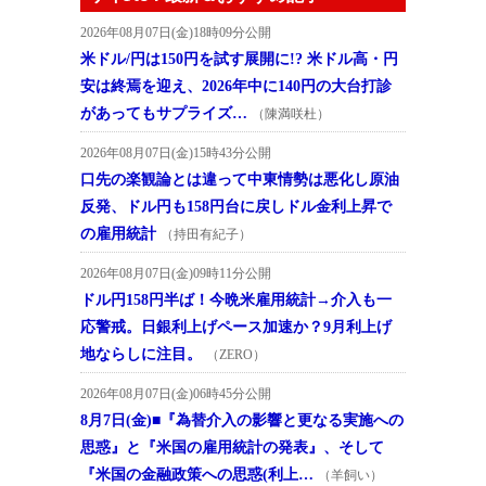
2026年08月07日(金)18時09分公開
米ドル/円は150円を試す展開に!? 米ドル高・円
安は終焉を迎え、2026年中に140円の大台打診
があってもサプライズ…
（陳満咲杜）
2026年08月07日(金)15時43分公開
口先の楽観論とは違って中東情勢は悪化し原油
反発、ドル円も158円台に戻しドル金利上昇で
の雇用統計
（持田有紀子）
2026年08月07日(金)09時11分公開
ドル円158円半ば！今晩米雇用統計→介入も一
応警戒。日銀利上げペース加速か？9月利上げ
地ならしに注目。
（ZERO）
2026年08月07日(金)06時45分公開
8月7日(金)■『為替介入の影響と更なる実施への
思惑』と『米国の雇用統計の発表』、そして
『米国の金融政策への思惑(利上…
（羊飼い）