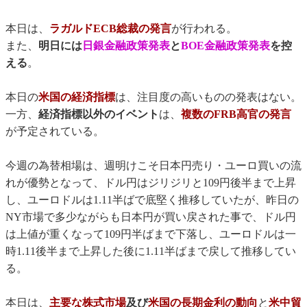
本日は、
ラガルドECB総裁の発言
が行われる。
また、
明日には
日銀金融政策発表
と
BOE金融政策発表
を控
える
。
本日の
米国の経済指標
は、注目度の高いものの発表はない。
一方、
経済指標以外のイベント
は、
複数のFRB高官の発言
が予定されている。
今週の為替相場は、週明けこそ日本円売り・ユーロ買いの流
れが優勢となって、ドル円はジリジリと109円後半まで上昇
し、ユーロドルは1.11半ばで底堅く推移していたが、昨日の
NY市場で多少ながらも日本円が買い戻された事で、ドル円
は上値が重くなって109円半ばまで下落し、ユーロドルは一
時1.11後半まで上昇した後に1.11半ばまで戻して推移してい
る。
本日は、
主要な株式市場
及び
米国の長期金利の動向
と
米中貿