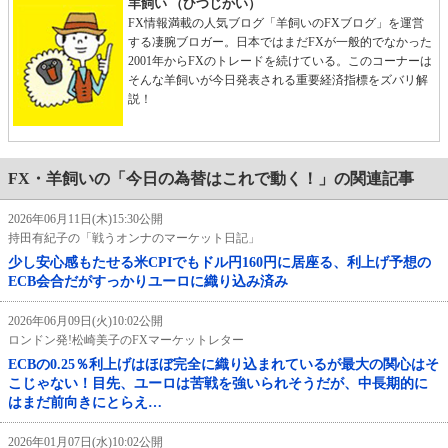
羊飼い （ひつじかい）
FX情報満載の人気ブログ「羊飼いのFXブログ」を運営
する凄腕ブロガー。日本ではまだFXが一般的でなかった
2001年からFXのトレードを続けている。このコーナーは
そんな羊飼いが今日発表される重要経済指標をズバリ解
説！
FX・羊飼いの「今日の為替はこれで動く！」の関連記事
2026年06月11日(木)15:30公開
持田有紀子の「戦うオンナのマーケット日記」
少し安心感もたせる米CPIでもドル円160円に居座る、利上げ予想の
ECB会合だがすっかりユーロに織り込み済み
2026年06月09日(火)10:02公開
ロンドン発!松崎美子のFXマーケットレター
ECBの0.25％利上げはほぼ完全に織り込まれているが最大の関心はそ
こじゃない！目先、ユーロは苦戦を強いられそうだが、中長期的に
はまだ前向きにとらえ…
2026年01月07日(水)10:02公開