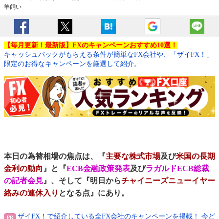
羊飼い
【毎月更新！最新版】FXのキャンペーンおすすめ10選！
キャッシュバックがもらえる条件が簡単なFX会社や、「ザイFX！」
限定のお得なキャンペーンを厳選して紹介。
本日の為替相場の焦点は、『
主要な株式市場
及び
米国の長期
金利の動向
』と『
ECB金融政策発表
及び
ラガルドECB総裁
の記者会見
』、そして『明日から
チャイニーズニューイヤー
絡みの連休入り
となる点』にあり。
ザイFX！で紹介している全FX会社のキャンペーンを掲載！ 今ど