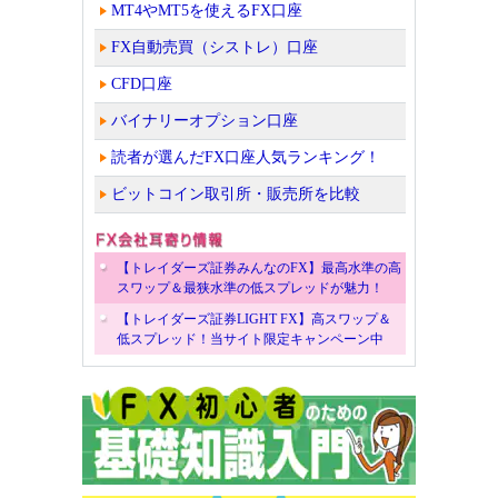
MT4やMT5を使えるFX口座
FX自動売買（シストレ）口座
CFD口座
バイナリーオプション口座
読者が選んだFX口座人気ランキング！
ビットコイン取引所・販売所を比較
【トレイダーズ証券みんなのFX】最高水準の高
スワップ＆最狭水準の低スプレッドが魅力！
【トレイダーズ証券LIGHT FX】高スワップ＆
低スプレッド！当サイト限定キャンペーン中