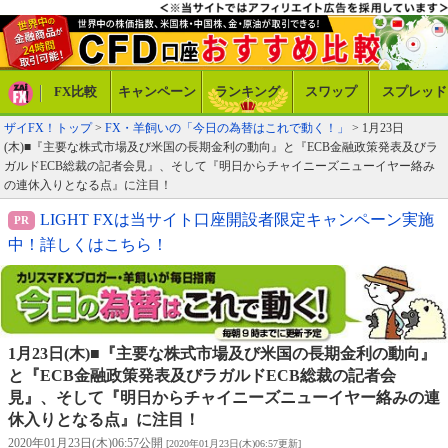
FX比較
キャンペーン
ランキング
スワップ
スプレッド
ザイFX！トップ
>
FX・羊飼いの「今日の為替はこれで動く！」
> 1月23日
(木)■『主要な株式市場及び米国の長期金利の動向』と『ECB金融政策発表及びラ
ガルドECB総裁の記者会見』、そして『明日からチャイニーズニューイヤー絡み
の連休入りとなる点』に注目！
LIGHT FXは当サイト口座開設者限定キャンペーン実施
中！詳しくはこちら！
1月23日(木)■『主要な株式市場及び米国の長期金利の動向』
と『ECB金融政策発表及びラガルドECB総裁の記者会
見』、そして『明日からチャイニーズニューイヤー絡みの連
休入りとなる点』に注目！
2020年01月23日(木)06:57公開
[2020年01月23日(木)06:57更新]