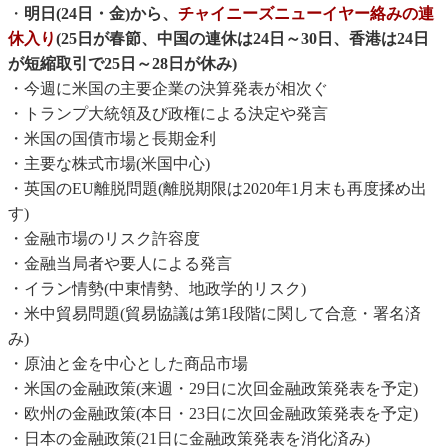
・
明日(24日・金)から、
チャイニーズニューイヤー絡みの連
休入り
(25日が春節、中国の連休は24日～30日、香港は24日
が短縮取引で25日～28日が休み)
・今週に米国の主要企業の決算発表が相次ぐ
・トランプ大統領及び政権による決定や発言
・米国の国債市場と長期金利
・主要な株式市場(米国中心)
・英国のEU離脱問題(離脱期限は2020年1月末も再度揉め出
す)
・金融市場のリスク許容度
・金融当局者や要人による発言
・イラン情勢(中東情勢、地政学的リスク)
・米中貿易問題(貿易協議は第1段階に関して合意・署名済
み)
・原油と金を中心とした商品市場
・米国の金融政策(来週・29日に次回金融政策発表を予定)
・欧州の金融政策(本日・23日に次回金融政策発表を予定)
・日本の金融政策(21日に金融政策発表を消化済み)