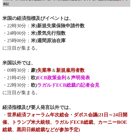
表記
米国の経済指標及びイベントは、
・22時30分：
米)新規失業保険申請件数
・24時00分：
米)景気先行指数
・25時00分：
米)週間原油在庫
に注目が集まる。
米国以外では、
・09時30分：
豪)
失業率
＆
新規雇用者数
・21時45分：
欧)
ECB政策金利
＆
声明発表
・22時30分：
欧)
ラガルドECB総裁の記者会見
に注目が集まる。
経済指標及び要人発言以外では、
・
世界経済フォーラム年次総会・ダボス会議(21日～24日開
催、トランプ米大統領、ラガルドECB総裁、カーニーBOE
総裁、黒田日銀総裁などが参加予定)