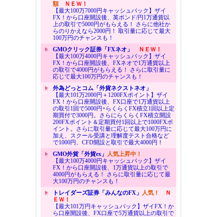
額
ＮＥＷ！
【最大100万7000円キャッシュバック】ザイ
FX！から口座開設後、英ポンド/円1万通貨以
上の取引で5000円がもらえる！ さらに他社か
らのりかえなら2000円！ 取引量に応じて最大
100万円のチャンスも！
GMOクリック証券「FXネオ」
ＮＥＷ！
【最大100万4000円キャッシュバック】ザイ
FX！から口座開設後、FXネオで1万通貨以上
の取引で4000円がもらえる！ さらに取引量に
応じて最大100万円のチャンスも！
外為どっとコム「外貨ネクストネオ」
【最大101万2000円＋1200FXポイント】ザイ
FX！から口座開設後、FX口座で1万通貨以上
の取引1回で5000円+らくらくFX積立1回以上定
期買付で3000円。さらにらくらくFX積立開設
200FXポイント＆定期買付1回以上で1000FXポ
イント。さらに取引量に応じて最大100万円に
加え、スクール受講と理解度テスト合格など
で1000円、CFD開設と取引で最大4000円！
GMO外貨「外貨ex」
人気上昇中！
【最大100万4000円キャッシュバック】ザイ
FX！から口座開設後、1万通貨以上の取引で
4000円がもらえる！ さらに取引量に応じて最
大100万円のチャンスも！
トレイダーズ証券「みんなのFX」
人気！
Ｎ
ＥＷ！
【最大101万円キャッシュバック】ザイFX！か
ら口座開設後、FX口座で5万通貨以上の取引で