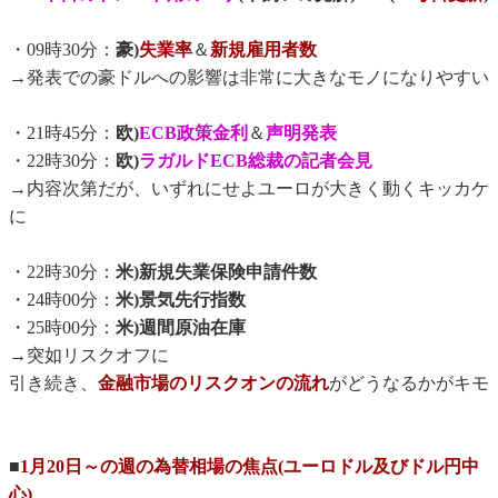
・09時30分：
豪)
失業率
＆
新規雇用者数
→発表での豪ドルへの影響は非常に大きなモノになりやすい
・21時45分：
欧)
ECB政策金利
＆
声明発表
・22時30分：
欧)
ラガルドECB総裁の記者会見
→内容次第だが、いずれにせよユーロが大きく動くキッカケ
に
・22時30分：
米)新規失業保険申請件数
・24時00分：
米)景気先行指数
・25時00分：
米)週間原油在庫
→突如リスクオフに
引き続き、
金融市場のリスクオンの流れ
がどうなるかがキモ
■
1月20日～の週の為替相場の焦点(ユーロドル及びドル円中
心)