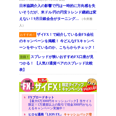
日米協調介入の影響で円は一時的に方向感を失
いそうだが、米ドル/円の円安トレンド継続は変
えない！9月日銀会合がターニング…
（今井雅
人）
ザイFX！で紹介している全FX会社
おすすめ！
のキャンペーンを掲載！ 今どんなFXキャンペ
ーンをやっているのか、こちらからチェック！
スプレッドが狭いおすすめFX口座が見
注目！
つかる！ 【人気13通貨ペアのスプレッド比較
表】
FXブロードネット
【最大6万3000円キャッシュバック】当サイト
限定！1万通貨以上の取引で現金3000円がもら
えるキャンペーン実施中！
ヒロセ通商「LION FX」
キャッシュバック増