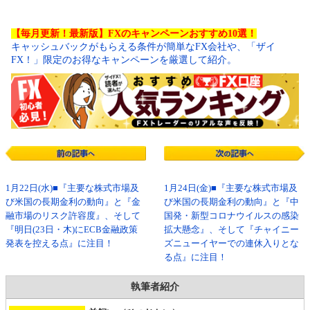
【毎月更新！最新版】FXのキャンペーンおすすめ10選！
キャッシュバックがもらえる条件が簡単なFX会社や、「ザイ
FX！」限定のお得なキャンペーンを厳選して紹介。
1月22日(水)■『主要な株式市場及
1月24日(金)■『主要な株式市場及
び米国の長期金利の動向』と『金
び米国の長期金利の動向』と『中
融市場のリスク許容度』、そして
国発・新型コロナウイルスの感染
『明日(23日・木)にECB金融政策
拡大懸念』、そして『チャイニー
発表を控える点』に注目！
ズニューイヤーでの連休入りとな
る点』に注目！
執筆者紹介