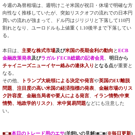
今週の為替相場は、週明けこそ米国が祝日・休場で明確な方
向性なく推移していたが、突如リスクオフの流れでの日本円
買いの流れが強まって、ドル円はジリジリと下落して110円
割れとなり、ユーロドルも上値重く1.10後半まで下落してい
る。
本日は、
主要な株式市場
及び
米国の長期金利の動向
と
ECB
金融政策発表
及び
ラガルドECB総裁の記者会見
、
明日から
チャイニーズニューイヤー絡みの連休入り
となる点
が重要と
なる。
その他、
トランプ大統領による決定や発言
や
英国のEU離脱
問題
、
注目度の高い米国の経済指標の発表
、
金融市場のリス
ク許容度
、
金融当局者や要人による発言
、
イラン情勢(中東
情勢、地政学的リスク)
、
米中貿易問題
などにも注意した
い。
■□■
本日のトレード用のエサ
(羊飼いの見解)■□■(
※毎日更新
)