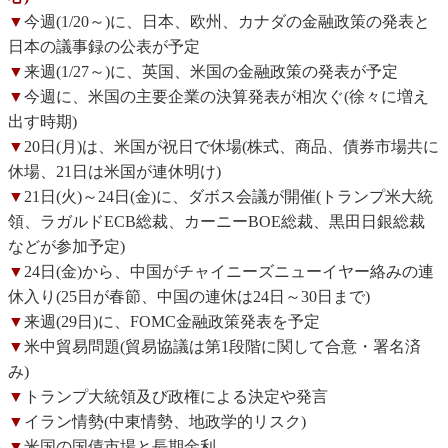
▼
今週(1/20～)に、日本、欧州、カナダの金融政策の発表と
日本の議事録の公表が予定
▼
来週(1/27～)に、英国、米国の金融政策の発表が予定
▼
今週に、米国の主要企業の決算発表が相次ぐ(徐々に増え
出す時期)
▼
20日(月)は、米国が祝日で休場(株式、商品、債券市場共に
休場、21日は米国が連休明け)
▼
21日(火)～24日(金)に、ダボス会議が開催(トランプ米大統
領、ラガルドECB総裁、カーニーBOE総裁、黒田日銀総裁
などが参加予定)
▼
24日(金)から、中国がチャイニーズニューイヤー絡みの連
休入り(25日が春節、中国の連休は24日～30日まで)
▼
来週(29日)に、FOMC金融政策発表を予定
▼
米中貿易問題(貿易協議は第1段階に関して合意・署名済
み)
▼
トランプ大統領及び政権による決定や発言
▼
イラン情勢(中東情勢、地政学的リスク)
▼
米国の国債市場と長期金利