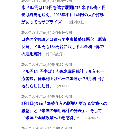
2026年08月07日(金)18時09分公開
米ドル/円は150円を試す展開に!? 米ドル高・円
安は終焉を迎え、2026年中に140円の大台打診
があってもサプライズ…
（陳満咲杜）
2026年08月07日(金)15時43分公開
口先の楽観論とは違って中東情勢は悪化し原油
反発、ドル円も158円台に戻しドル金利上昇で
の雇用統計
（持田有紀子）
2026年08月07日(金)09時11分公開
ドル円158円半ば！今晩米雇用統計→介入も一
応警戒。日銀利上げペース加速か？9月利上げ
地ならしに注目。
（ZERO）
2026年08月07日(金)06時45分公開
8月7日(金)■『為替介入の影響と更なる実施への
思惑』と『米国の雇用統計の発表』、そして
『米国の金融政策への思惑(利上…
（羊飼い）
2026年08月06日(木)17時00分公開