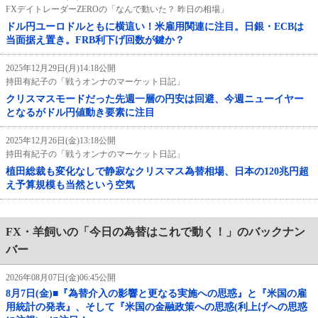
FXデイトレーダーZEROの「なんで動いた？ 昨日の相場」
ドル円ユーロドルともに横這い！米雇用関連に注目。日銀・ECBは
当面据え置き。FRB利下げ回数が鍵か？
2025年12月29日(月)14:18公開
持田有紀子の「戦うオンナのマーケット日記」
クリスマスモードだった先週一層の円安は回避、今週ニューイヤー
となるがドル円値動き要素に注目
2025年12月26日(金)13:18公開
持田有紀子の「戦うオンナのマーケット日記」
植田総裁も変化なしで静寂なクリスマス為替相場、日本の120兆円超
え予算規模も当然という空気
FX・羊飼いの「今日の為替はこれで動く！」のバックナン
バー
2026年08月07日(金)06:45公開
8月7日(金)■『為替介入の影響と更なる実施への思惑』と『米国の雇
用統計の発表』、そして『米国の金融政策への思惑(利上げへの思惑