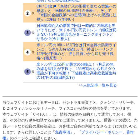
8月7日(金)■『為替介入の影響と更なる実施への
思惑』と『米国の雇用統計の発表』、そして
『米国の金融政策への思惑(利上げへの思惑に注
視)』に注目！(羊飼い)
日米協調介入の影響で円は一時的に方向感を失
いそうだが、米ドル/円の円安トレンド継続は変
えない！9月日銀会合がターニングポイントと
なるか？(今井雅人)
米ドル/円の160～162円台は日米当局の防衛ライ
ンに！ GW介入時安値155円、神田シーリング
152円が下値めど、押し目買いから戻り売り戦
略へ(西原宏一)
米ドル/円は155円が最大の分岐点！ 7月足の包
み線を8月足が下抜け、155円割れなら月足ダウ
理論が下向き転換！ 下値目処は高市総裁誕生時
の147円の窓(田向宏行)
>>人気記事一覧を見る
当ウェブサイトにおけるデータは、セントラル短資ＦＸ、クォンツ・リサーチ、
ＤＺＨフィナンシャルリサーチ、フィスコから情報の提供を受けております。
本ウェブサイト「ザイFX！」は、情報の提供を目的として運営しており、投
資、その他の行動を勧誘する目的では運営しておりません。通貨ペアの選択、売
買レートなど投資の最終決定は、お客様ご自身の判断でなさるようにお願いいた
します。さらに詳しいことは
「免責事項」
、
「プライバシー・ポリシー、著作
権」
のページをご確認ください。