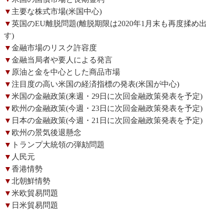
▼
主要な株式市場(米国中心)
▼
英国のEU離脱問題(離脱期限は2020年1月末も再度揉め出
す)
▼
金融市場のリスク許容度
▼
金融当局者や要人による発言
▼
原油と金を中心とした商品市場
▼
注目度の高い米国の経済指標の発表(米国が中心)
▼
米国の金融政策(来週・29日に次回金融政策発表を予定)
▼
欧州の金融政策(今週・23日に次回金融政策発表を予定)
▼
日本の金融政策(今週・21日に次回金融政策発表を予定)
▼
欧州の景気後退懸念
▼
トランプ大統領の弾劾問題
▼
人民元
▼
香港情勢
▼
北朝鮮情勢
▼
米欧貿易問題
▼
日米貿易問題