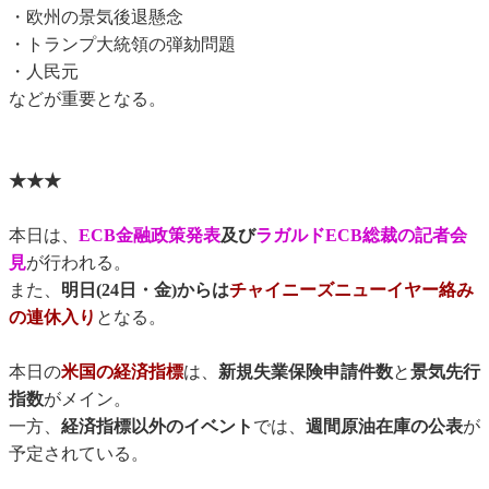
・欧州の景気後退懸念
・トランプ大統領の弾劾問題
・人民元
などが重要となる。
★★★
本日は、
ECB金融政策発表
及び
ラガルドECB総裁の記者会
見
が行われる。
また、
明日(24日・金)からは
チャイニーズニューイヤー絡み
の連休入り
となる。
本日の
米国の経済指標
は、
新規失業保険申請件数
と
景気先行
指数
がメイン。
一方、
経済指標以外のイベント
では、
週間原油在庫の公表
が
予定されている。