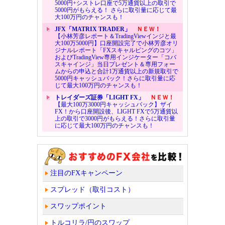
5000円+シストレ口座で5万通貨以上の取引で
5000円がもらえる！ さらに取引量に応じて最
大100万円のチャンスも！
JFX「MATRIX TRADER」
ＮＥＷ！
【小林芳彦レポート＆TradingViewインジと最
大100万5000円】口座開設完了で小林芳彦オリ
ジナルレポート「FXスキャルピングのコツ」
およびTradingView専用インジケーター「コバ
スキャインジ」当日プレゼント＆専用フォー
ムからの申込と合計1万通貨以上の新規取引で
5000円キャッシュバック！さらに取引量に応
じて最大100万円のチャンスも！
トレイダーズ証券「LIGHT FX」
ＮＥＷ！
【最大100万3000円キャッシュバック】ザイ
FX！から口座開設後、LIGHT FXで5万通貨以
上の取引で3000円がもらえる！さらに取引量
に応じて最大100万円のチャンスも！
注目のFXキャンペーン
スプレッド（取引コスト）
スワップポイント
トルコリラ/円のスワップ