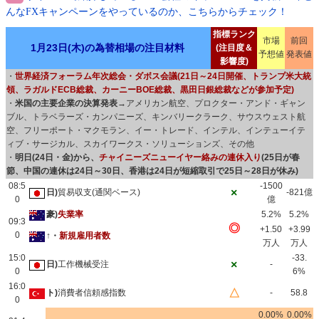
んなFXキャンペーンをやっているのか、こちらからチェック！
指標ランク
市場
前回
1月23日(木)の為替相場の注目材料
(注目度＆
予想値
発表値
影響度)
・
世界経済フォーラム年次総会・ダボス会議(21日～24日開催、トランプ米大統
領、ラガルドECB総裁、カーニーBOE総裁、黒田日銀総裁などが参加予定)
・
米国の主要企業の決算発表
→アメリカン航空、プロクター・アンド・ギャン
ブル、トラベラーズ・カンパニーズ、キンバリークラーク、サウスウェスト航
空、フリーポート・マクモラン、イー・トレード、インテル、インテューイテ
ィブ・サージカル、スカイワークス・ソリューションズ、その他
・
明日(24日・金)から、
チャイニーズニューイヤー絡みの連休入り
(25日が春
節、中国の連休は24日～30日、香港は24日が短縮取引で25日～28日が休み)
08:5
-1500
×
日)
貿易収支(通関ベース)
-821億
0
億
豪)
失業率
5.2%
5.2%
09:3
◎
+1.50
+3.99
0
↑・
新規雇用者数
万人
万人
15:0
-33.
×
日)
工作機械受注
-
0
6%
16:0
△
ト)
消費者信頼感指数
-
58.8
0
0.00%
0.00%