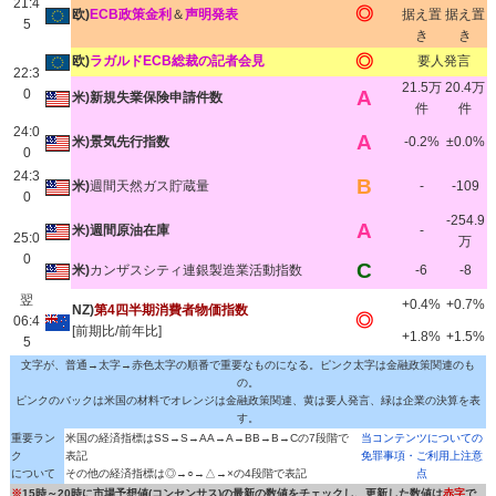
21:4
◎
欧)
ECB政策金利
＆
声明発表
据え置
据え置
5
き
き
◎
欧)
ラガルドECB総裁の記者会見
要人発言
22:3
21.5万
20.4万
0
A
米)新規失業保険申請件数
件
件
24:0
A
米)景気先行指数
-0.2%
±0.0%
0
24:3
B
米)
週間天然ガス貯蔵量
-
-109
0
-254.9
A
米)週間原油在庫
-
25:0
万
0
C
米)
カンザスシティ連銀製造業活動指数
-6
-8
翌
+0.4%
+0.7%
NZ)
第4四半期消費者物価指数
◎
06:4
[前期比/前年比]
+1.8%
+1.5%
5
文字が、普通→太字→赤色太字の順番で重要なものになる。ピンク太字は金融政策関連のも
の。
ピンクのバックは米国の材料でオレンジは金融政策関連、黄は要人発言、緑は企業の決算を表
す。
重要ラン
米国の経済指標はSS→S→AA→A→BB→B→Cの7段階で
当コンテンツについての
ク
表記
免罪事項・ご利用上注意
について
その他の経済指標は◎→○→△→×の4段階で表記
点
※
15時～20時に市場予想値(コンセンサス)の最新の数値をチェックし、更新した数値は
赤字
で