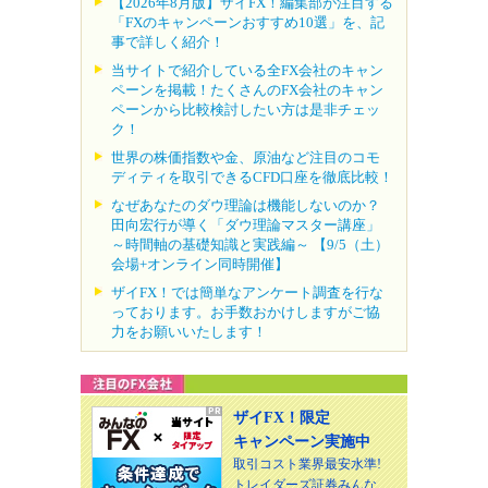
【2026年8月版】ザイFX！編集部が注目する
「FXのキャンペーンおすすめ10選」を、記
事で詳しく紹介！
当サイトで紹介している全FX会社のキャン
ペーンを掲載！たくさんのFX会社のキャン
ペーンから比較検討したい方は是非チェッ
ク！
世界の株価指数や金、原油など注目のコモ
ディティを取引できるCFD口座を徹底比較！
なぜあなたのダウ理論は機能しないのか？
田向宏行が導く「ダウ理論マスター講座」
～時間軸の基礎知識と実践編～ 【9/5（土）
会場+オンライン同時開催】
ザイFX！では簡単なアンケート調査を行な
っております。お手数おかけしますがご協
力をお願いいたします！
ザイFX！限定
キャンペーン実施中
取引コスト業界最安水準!
トレイダーズ証券みんな