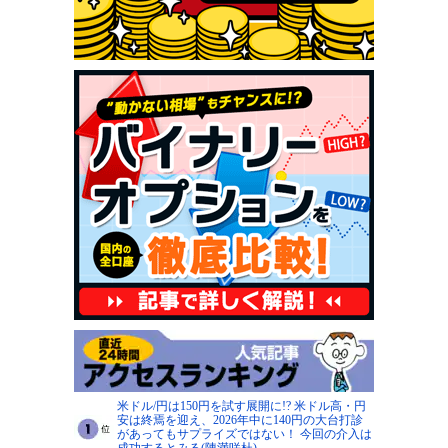
米ドル/円は150円を試す展開に!? 米ドル高・円
安は終焉を迎え、2026年中に140円の大台打診
があってもサプライズではない！ 今回の介入は
成功するとみる(陳満咲杜)