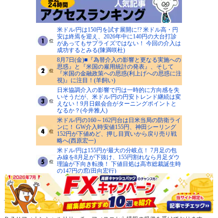
米ドル/円は150円を試す展開に!? 米ドル高・円
安は終焉を迎え、2026年中に140円の大台打診
があってもサプライズではない！ 今回の介入は
成功するとみる(陳満咲杜)
8月7日(金)■『為替介入の影響と更なる実施への
思惑』と『米国の雇用統計の発表』、そして
『米国の金融政策への思惑(利上げへの思惑に注
視)』に注目！(羊飼い)
日米協調介入の影響で円は一時的に方向感を失
いそうだが、米ドル/円の円安トレンド継続は変
えない！9月日銀会合がターニングポイントと
なるか？(今井雅人)
米ドル/円の160～162円台は日米当局の防衛ライ
ンに！ GW介入時安値155円、神田シーリング
152円が下値めど、押し目買いから戻り売り戦
略へ(西原宏一)
米ドル/円は155円が最大の分岐点！ 7月足の包
み線を8月足が下抜け、155円割れなら月足ダウ
理論が下向き転換！ 下値目処は高市総裁誕生時
の147円の窓(田向宏行)
>>人気記事一覧を見る
当ウェブサイトにおけるデータは、セントラル短資ＦＸ、クォンツ・リサーチ、