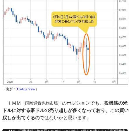
（出所：
Trading View
）
ＩＭＭ
のポジションでも、
投機筋の米
（国際通貨先物市場）
ドルに対する豪ドルの売り越しが多くなっており、この買い
戻しが出てくる
のではないかと思います。
ＩＭＭ（国際通貨先物市場）のポジション状況（豪ドル/米ドル）3月3日時点