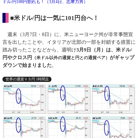
ドル/円100円割れも！（3月4日、志摩力男）
■米ドル/円は一気に101円台へ！
週末（3月7日・8日）に、米ニューヨーク州が非常事態宣
言を出したことや、イタリアが北部の一部を封鎖する措置に
踏み切ったことなどから、週明け
3月9日（月）は、米ドル/
円やクロス円
がギャップ
（米ドル以外の通貨と円との通貨ペア）
ダウンで始まりました
。
世界の通貨ＶＳ円 1時間足