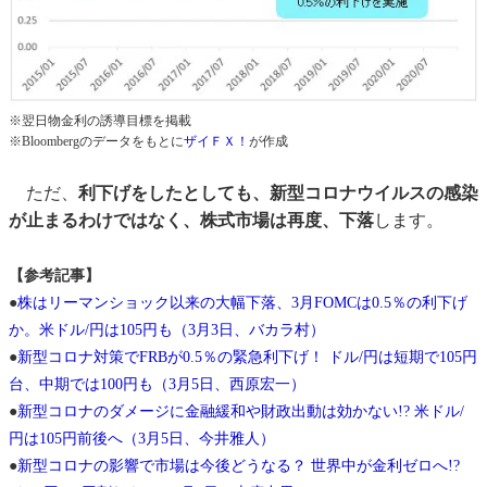
※翌日物金利の誘導目標を掲載
※Bloombergのデータをもとに
ザイＦＸ！
が作成
ただ、
利下げをしたとしても、新型コロナウイルスの感染
が止まるわけではなく、株式市場は再度、下落
します。
【参考記事】
●
株はリーマンショック以来の大幅下落、3月FOMCは0.5％の利下げ
か。米ドル/円は105円も（3月3日、バカラ村）
●
新型コロナ対策でFRBが0.5％の緊急利下げ！ ドル/円は短期で105円
台、中期では100円も（3月5日、西原宏一）
●
新型コロナのダメージに金融緩和や財政出動は効かない!? 米ドル/
円は105円前後へ（3月5日、今井雅人）
●
新型コロナの影響で市場は今後どうなる？ 世界中が金利ゼロへ!?