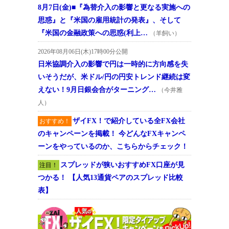
8月7日(金)■『為替介入の影響と更なる実施への
思惑』と『米国の雇用統計の発表』、そして
『米国の金融政策への思惑(利上…
（羊飼い）
2026年08月06日(木)17時00分公開
日米協調介入の影響で円は一時的に方向感を失
いそうだが、米ドル/円の円安トレンド継続は変
えない！9月日銀会合がターニング…
（今井雅
人）
ザイFX！で紹介している全FX会社
おすすめ！
のキャンペーンを掲載！ 今どんなFXキャンペ
ーンをやっているのか、こちらからチェック！
スプレッドが狭いおすすめFX口座が見
注目！
つかる！ 【人気13通貨ペアのスプレッド比較
表】