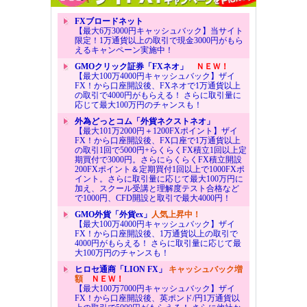
FXブロードネット
【最大6万3000円キャッシュバック】当サイト
限定！1万通貨以上の取引で現金3000円がもら
えるキャンペーン実施中！
GMOクリック証券「FXネオ」
ＮＥＷ！
【最大100万4000円キャッシュバック】ザイ
FX！から口座開設後、FXネオで1万通貨以上
の取引で4000円がもらえる！ さらに取引量に
応じて最大100万円のチャンスも！
外為どっとコム「外貨ネクストネオ」
【最大101万2000円＋1200FXポイント】ザイ
FX！から口座開設後、FX口座で1万通貨以上
の取引1回で5000円+らくらくFX積立1回以上定
期買付で3000円。さらにらくらくFX積立開設
200FXポイント＆定期買付1回以上で1000FXポ
イント。さらに取引量に応じて最大100万円に
加え、スクール受講と理解度テスト合格など
で1000円、CFD開設と取引で最大4000円！
GMO外貨「外貨ex」
人気上昇中！
【最大100万4000円キャッシュバック】ザイ
FX！から口座開設後、1万通貨以上の取引で
4000円がもらえる！ さらに取引量に応じて最
大100万円のチャンスも！
ヒロセ通商「LION FX」
キャッシュバック増
額
ＮＥＷ！
【最大100万7000円キャッシュバック】ザイ
FX！から口座開設後、英ポンド/円1万通貨以