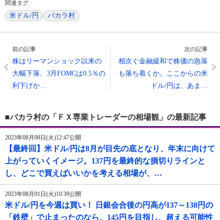
関連タグ
米ドル/円
バカラ村
前の記事
次の記事
株はリーマンショック以来の
相次ぐ金融緩和で株価の急落
大幅下落、3月FOMCは0.5％の
も落ち着くか。ここからの米
利下げか…
ドル/円は、あま…
■バカラ村の「ＦＸ専業トレーダーの相場観」の最新記事
2023年08月08日(火)12:47公開
【最終回】米ドル/円は8月が目先の底となり、年末に向けて
上がっていくイメージ。137円を最終的な損切りラインと
し、どこで買えばいいかを考える相場が、…
2023年08月01日(火)10:39公開
米ドル/円を今週は買い！ 日銀会合後の円高が137～138円の
「鉄壁」で止まったのなら、145円を目指し、超える可能性