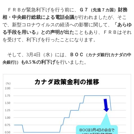
ＦＲＢが緊急利下げを行う前に、
Ｇ７
財務
（先進７カ国）
相・中央銀行総裁による電話会議
が行われましたが、そこ
で、新型コロナウイルスの経済への影響に関して、
「あらゆ
る手段を用いる」との声明が出た
こともあり、ＦＲＢはそれ
を受けて、利下げを行ったことになります。
そして、3月4日（水）には、
ＢＯＣ
（カナダ銀行[カナダの中
も0.5％の利下げ
を行いました。
央銀行]）