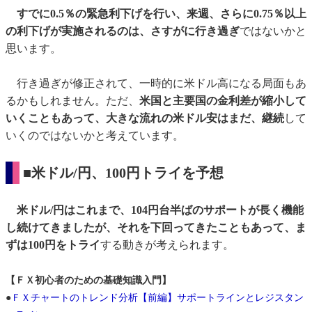
すでに0.5％の緊急利下げを行い、来週、さらに0.75％以上
の利下げが実施されるのは、さすがに行き過ぎ
ではないかと
思います。
行き過ぎが修正されて、一時的に米ドル高になる局面もあ
るかもしれません。ただ、
米国と主要国の金利差が縮小して
いくこともあって、大きな流れの米ドル安はまだ、継続
して
いくのではないかと考えています。
■米ドル/円、100円トライを予想
米ドル/円はこれまで、104円台半ばのサポートが長く機能
し続けてきましたが、それを下回ってきたこともあって、ま
ずは100円をトライ
する動きが考えられます。
【ＦＸ初心者のための基礎知識入門】
●
ＦＸチャートのトレンド分析【前編】サポートラインとレジスタン