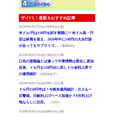
ザイFX！最新＆おすすめ記事
2026年08月07日(金)18時09分公開
米ドル/円は150円を試す展開に!? 米ドル高・円
安は終焉を迎え、2026年中に140円の大台打診
があってもサプライズ…
（陳満咲杜）
2026年08月07日(金)15時43分公開
口先の楽観論とは違って中東情勢は悪化し原油
反発、ドル円も158円台に戻しドル金利上昇で
の雇用統計
（持田有紀子）
2026年08月07日(金)09時11分公開
ドル円158円半ば！今晩米雇用統計→介入も一
応警戒。日銀利上げペース加速か？9月利上げ
地ならしに注目。
（ZERO）
2026年08月07日(金)06時45分公開