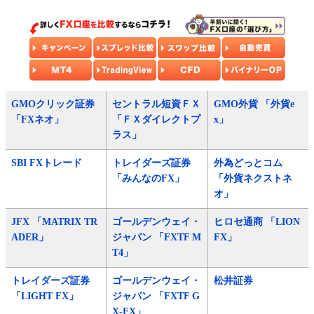
GMOクリック証券
セントラル短資ＦＸ
GMO外貨 「外貨e
「FXネオ」
「ＦＸダイレクトプ
x」
ラス」
SBI FXトレード
トレイダーズ証券
外為どっとコム
「みんなのFX」
「外貨ネクストネ
オ」
JFX 「MATRIX TR
ゴールデンウェイ・
ヒロセ通商 「LION
ADER」
ジャパン 「FXTF M
FX」
T4」
トレイダーズ証券
ゴールデンウェイ・
松井証券
「LIGHT FX」
ジャパン 「FXTF G
X-FX」