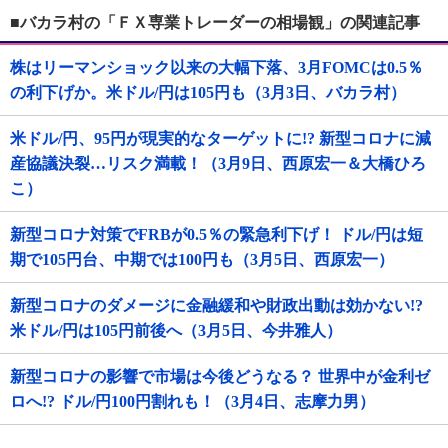
■バカラ村の「ＦＸ専業トレーダーの相場観」の関連記事
株はリーマンショック以来の大幅下落、3月FOMCは0.5％
の利下げか。米ドル/円は105円も（3月3日、バカラ村）
米ドル/円、95円が現実的なターゲットに!? 新型コロナに減
産協議決裂…リスク満載！（3月9日、西原宏一＆大橋ひろ
こ）
新型コロナ対策でFRBが0.5％の緊急利下げ！ ドル/円は短
期で105円台、中期では100円も（3月5日、西原宏一）
新型コロナのダメージに金融緩和や財政出動は効かない!?
米ドル/円は105円前後へ（3月5日、今井雅人）
新型コロナの影響で市場は今後どうなる？ 世界中が金利ゼ
ロへ!? ドル/円100円割れも！（3月4日、志摩力男）