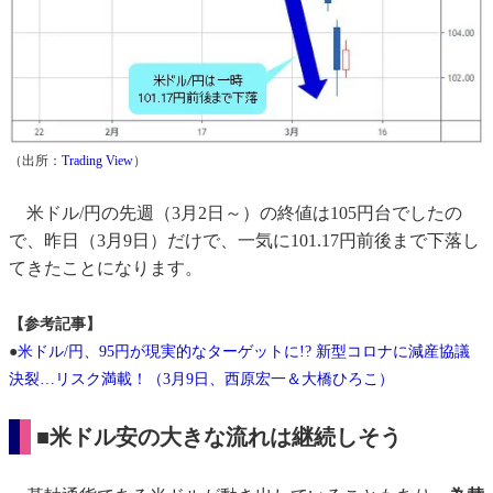
（出所：
Trading View
）
米ドル/円の先週（3月2日～）の終値は105円台でしたの
で、昨日（3月9日）だけで、一気に101.17円前後まで下落し
てきたことになります。
【参考記事】
●
米ドル/円、95円が現実的なターゲットに!? 新型コロナに減産協議
決裂…リスク満載！（3月9日、西原宏一＆大橋ひろこ）
■米ドル安の大きな流れは継続しそう