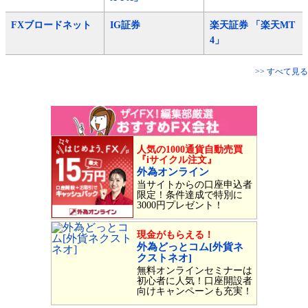
FXブロードネット
IG証券
楽天証券 「楽天MT
4」
>> すべて見る
人気の1000通貨自動売買
『iサイクル注文』
外為オンライン
当サイトからの口座申込者
限定！条件達成で特別に
3000円プレゼント！
現金がもらえる！
外為どっとコム[外貨ネ
クストネオ]
無料オンラインセミナーは
初心者に人気！口座開設者
向けキャンペーンも充実！