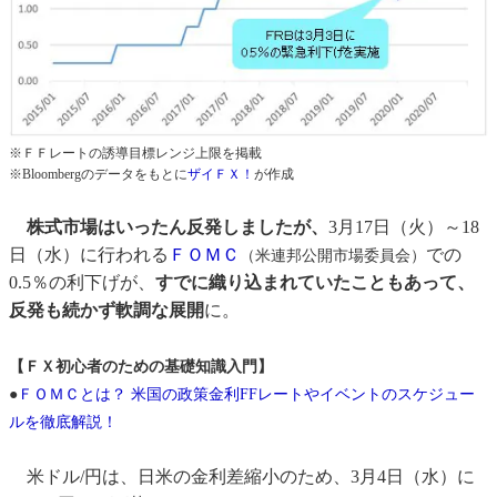
※ＦＦレートの誘導目標レンジ上限を掲載
※Bloombergのデータをもとに
ザイＦＸ！
が作成
株式市場はいったん反発しましたが、
3月17日（火）～18
日（水）に行われる
ＦＯＭＣ
での
（米連邦公開市場委員会）
0.5％の利下げが、
すでに織り込まれていたこともあって、
反発も続かず軟調な展開
に。
【ＦＸ初心者のための基礎知識入門】
●
ＦＯＭＣとは？ 米国の政策金利FFレートやイベントのスケジュー
ルを徹底解説！
米ドル/円は、日米の金利差縮小のため、3月4日（水）に