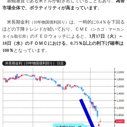
基軸通貨である米ドルが動き出していることもあり、
為替
市場全体で、ボラティリティが高まっています
。
米長期金利
は、一時的に0.4％を下回る
（10年物国債利回り）
ほどの下降トレンドが続いており、ＣＭＥ
（シカゴ・マーカン
のＦＥＤウォッチによると、
3月17日（火）～
タイル取引所）
18日（水）のＦＯＭＣにおける、0.75％以上の利下げ確率は
100％
となっています。
米長期金利（10年物国債利回り） 日足