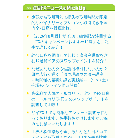
少額から取引可能で損失や取引時間が限定
的なバイナリーオプションが取引できる国
内全7口座を徹底比較。
【2026年8月版】ザイFX！編集部が注目する
「FXのキャンペーンおすすめ10選」を、記
事で詳しく紹介！
約40口座を調査して比較！高金利通貨を含
む12通貨ペアのスワップポイントを紹介！
なぜあなたのダウ理論は機能しないのか？
田向宏行が導く「ダウ理論マスター講座」
～時間軸の基礎知識と実践編～ 【9/5（土）
会場+オンライン同時開催】
高金利で人気のトルコリラ。 約30のFX口座
の「トルコリラ/円」のスワップポイントを
調査して比較！
ザイFX！では簡単なアンケート調査を行な
っております。お手数おかけしますがご協
力をお願いいたします！
世界の株価指数や金、原油など注目のコモ
ディティを取引できるCFD口座を徹底比較！