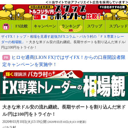
FX比較
キャンペーン
ランキング
スワップ
スプレッド
ザイFX！トップ
>
相場を見通す超強力FXコラム
>
バカラ村の「ＦＸ専業トレー
ダーの相場観」
> 大きな米ドル安の流れ継続。長期サポートを割り込んだ米ドル/
円は100円をトライか！
ヒロセ通商[LION FX]ではザイFX！からの口座開設者限
定キャンペーンを実施中！
大きな米ドル安の流れ継続。長期サポートを
割り込んだ米ド
ル/円は100円をトライか！
2020年03月10日(火)13:19公開
[2020年03月10日(火)13:19更新]
バカラ村