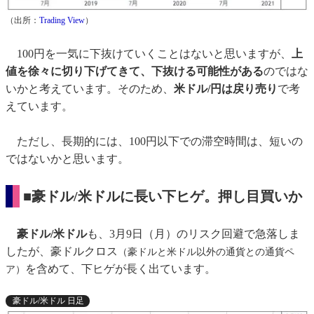
（出所：
Trading View
）
100円を一気に下抜けていくことはないと思いますが、
上
値を徐々に切り下げてきて、下抜ける可能性がある
のではな
いかと考えています。そのため、
米ドル/円は戻り売り
で考
えています。
ただし、長期的には、100円以下での滞空時間は、短いの
ではないかと思います。
■豪ドル/米ドルに長い下ヒゲ。押し目買いか
豪ドル/米ドル
も、3月9日（月）のリスク回避で急落しま
したが、豪ドルクロス
（豪ドルと米ドル以外の通貨との通貨ペ
を含めて、下ヒゲが長く出ています。
ア）
豪ドル/米ドル 日足