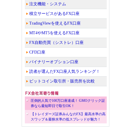
注文機能・システム
積立サービスがあるFX口座
TradingViewを使えるFX口座
MT4やMT5を使えるFX口座
FX自動売買（シストレ）口座
CFD口座
バイナリーオプション口座
読者が選んだFX口座人気ランキング！
ビットコイン取引所・販売所を比較
圧倒的人気で100万口座達成！ GMOクリック証
券なら最短即日で取引OK！
【トレイダーズ証券みんなのFX】最高水準の高
スワップ＆最狭水準の低スプレッドが魅力！