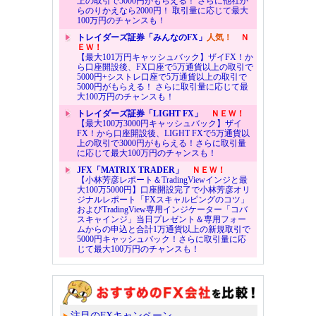
上の取引で5000円がもらえる！ さらに他社か
らのりかえなら2000円！ 取引量に応じて最大
100万円のチャンスも！
トレイダーズ証券「みんなのFX」
人気！
Ｎ
ＥＷ！
【最大101万円キャッシュバック】ザイFX！か
ら口座開設後、FX口座で5万通貨以上の取引で
5000円+シストレ口座で5万通貨以上の取引で
5000円がもらえる！ さらに取引量に応じて最
大100万円のチャンスも！
トレイダーズ証券「LIGHT FX」
ＮＥＷ！
【最大100万3000円キャッシュバック】ザイ
FX！から口座開設後、LIGHT FXで5万通貨以
上の取引で3000円がもらえる！さらに取引量
に応じて最大100万円のチャンスも！
JFX「MATRIX TRADER」
ＮＥＷ！
【小林芳彦レポート＆TradingViewインジと最
大100万5000円】口座開設完了で小林芳彦オリ
ジナルレポート「FXスキャルピングのコツ」
およびTradingView専用インジケーター「コバ
スキャインジ」当日プレゼント＆専用フォー
ムからの申込と合計1万通貨以上の新規取引で
5000円キャッシュバック！さらに取引量に応
じて最大100万円のチャンスも！
注目のFXキャンペーン