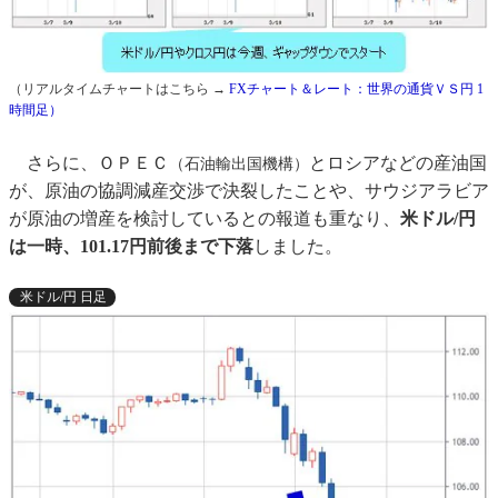
（リアルタイムチャートはこちら →
FXチャート＆レート：世界の通貨ＶＳ円 1
時間足）
さらに、ＯＰＥＣ
とロシアなどの産油国
（石油輸出国機構）
が、原油の協調減産交渉で決裂したことや、サウジアラビア
が原油の増産を検討しているとの報道も重なり、
米ドル/円
は一時、101.17円前後まで下落
しました。
米ドル/円 日足