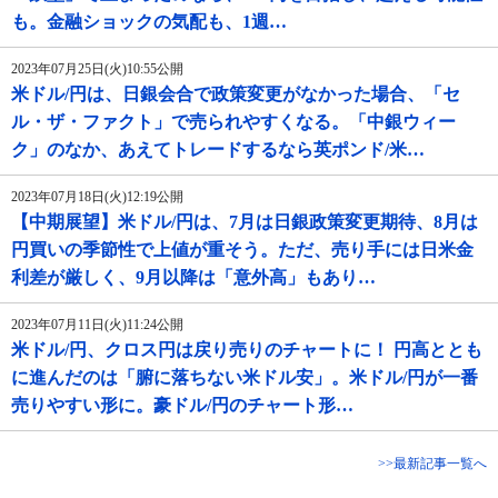
も。金融ショックの気配も、1週…
2023年07月25日(火)10:55公開
米ドル/円は、日銀会合で政策変更がなかった場合、「セ
ル・ザ・ファクト」で売られやすくなる。「中銀ウィー
ク」のなか、あえてトレードするなら英ポンド/米…
2023年07月18日(火)12:19公開
【中期展望】米ドル/円は、7月は日銀政策変更期待、8月は
円買いの季節性で上値が重そう。ただ、売り手には日米金
利差が厳しく、9月以降は「意外高」もあり…
2023年07月11日(火)11:24公開
米ドル/円、クロス円は戻り売りのチャートに！ 円高ととも
に進んだのは「腑に落ちない米ドル安」。米ドル/円が一番
売りやすい形に。豪ドル/円のチャート形…
>>最新記事一覧へ