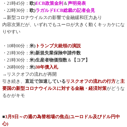
・21時45分：
欧)
ECB政策金利
＆
声明発表
・22時30分：
欧)
ラガルドECB総裁の記者会見
→新型コロナウイルスの影響で金融緩和圧力あり
内容次第だが、いずれでもユーロが大きく動くキッカケにな
りやすい
・10時00分：
米)
トランプ大統領の演説
・21時30分：
米)新規失業保険申請件数
・21時30分：
米)生産者物価指数
＆
【コア】
・26時00分：
米)
30年債入札
→リスクオフの流れが再開
引き続き、
直近で加速している
リスクオフの流れの行方
と
主
要国の新型コロナウイルスに対する金融・経済対策
がどうな
るかがキモ
■
3月9日～の週の為替相場の焦点(ユーロドル及びドル円中
心)