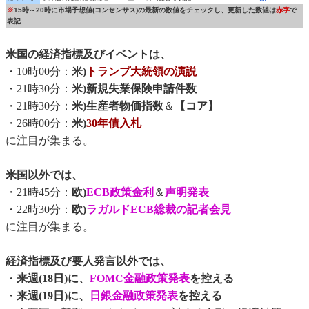
※
15時～20時に市場予想値(コンセンサス)の最新の数値をチェックし、更新した数値は
赤字
で
表記
米国の経済指標及びイベントは、
・10時00分：
米)
トランプ大統領の演説
・21時30分：
米)新規失業保険申請件数
・21時30分：
米)生産者物価指数
＆
【コア】
・26時00分：
米)
30年債入札
に注目が集まる。
米国以外では、
・21時45分：
欧)
ECB政策金利
＆
声明発表
・22時30分：
欧)
ラガルドECB総裁の記者会見
に注目が集まる。
経済指標及び要人発言以外では、
・
来週(18日)に、
FOMC金融政策発表
を控える
・
来週(19日)に、
日銀金融政策発表
を控える