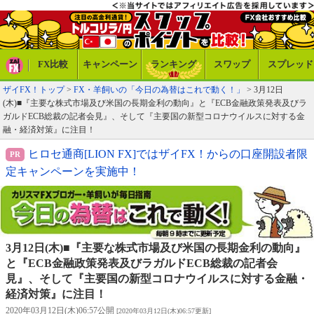
FX比較
キャンペーン
ランキング
スワップ
スプレッド
ザイFX！トップ
>
FX・羊飼いの「今日の為替はこれで動く！」
> 3月12日
(木)■『主要な株式市場及び米国の長期金利の動向』と『ECB金融政策発表及びラ
ガルドECB総裁の記者会見』、そして『主要国の新型コロナウイルスに対する金
融・経済対策』に注目！
ヒロセ通商[LION FX]ではザイFX！からの口座開設者限
定キャンペーンを実施中！
3月12日(木)■『主要な株式市場及び米国の長期金利の動向』
と『ECB金融政策発表及びラガルドECB総裁の記者会
見』、そして『主要国の新型コロナウイルスに対する金融・
経済対策』に注目！
2020年03月12日(木)06:57公開
[2020年03月12日(木)06:57更新]