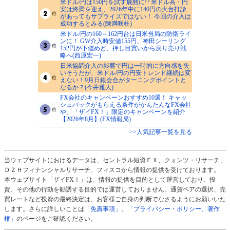
米ドル/円は150円を試す展開に!? 米ドル高・円
安は終焉を迎え、2026年中に140円の大台打診
があってもサプライズではない！ 今回の介入は
成功するとみる(陳満咲杜)
米ドル/円の160～162円台は日米当局の防衛ライ
ンに！ GW介入時安値155円、神田シーリング
152円が下値めど、押し目買いから戻り売り戦
略へ(西原宏一)
日米協調介入の影響で円は一時的に方向感を失
いそうだが、米ドル/円の円安トレンド継続は変
えない！9月日銀会合がターニングポイントと
なるか？(今井雅人)
FX会社のキャンペーンおすすめ10選！ キャッ
シュバックがもらえる条件がかんたんなFX会社
や、「ザイFX！」限定のキャンペーンを紹介
【2026年8月】(FX情報局)
>>人気記事一覧を見る
当ウェブサイトにおけるデータは、セントラル短資ＦＸ、クォンツ・リサーチ、
ＤＺＨフィナンシャルリサーチ、フィスコから情報の提供を受けております。
本ウェブサイト「ザイFX！」は、情報の提供を目的として運営しており、投
資、その他の行動を勧誘する目的では運営しておりません。通貨ペアの選択、売
買レートなど投資の最終決定は、お客様ご自身の判断でなさるようにお願いいた
します。さらに詳しいことは
「免責事項」
、
「プライバシー・ポリシー、著作
権」
のページをご確認ください。