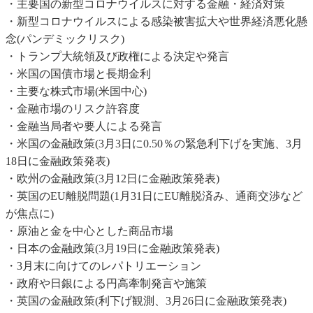
・主要国の新型コロナウイルスに対する金融・経済対策
・新型コロナウイルスによる感染被害拡大や世界経済悪化懸
念(パンデミックリスク)
・トランプ大統領及び政権による決定や発言
・米国の国債市場と長期金利
・主要な株式市場(米国中心)
・金融市場のリスク許容度
・金融当局者や要人による発言
・米国の金融政策(3月3日に0.50％の緊急利下げを実施、3月
18日に金融政策発表)
・欧州の金融政策(3月12日に金融政策発表)
・英国のEU離脱問題(1月31日にEU離脱済み、通商交渉など
が焦点に)
・原油と金を中心とした商品市場
・日本の金融政策(3月19日に金融政策発表)
・3月末に向けてのレパトリエーション
・政府や日銀による円高牽制発言や施策
・英国の金融政策(利下げ観測、3月26日に金融政策発表)