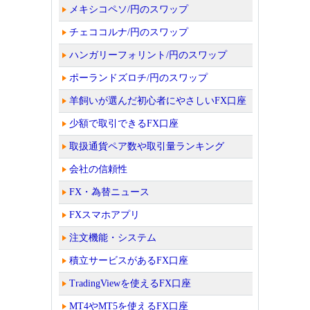
メキシコペソ/円のスワップ
チェココルナ/円のスワップ
ハンガリーフォリント/円のスワップ
ポーランドズロチ/円のスワップ
羊飼いが選んだ初心者にやさしいFX口座
少額で取引できるFX口座
取扱通貨ペア数や取引量ランキング
会社の信頼性
FX・為替ニュース
FXスマホアプリ
注文機能・システム
積立サービスがあるFX口座
TradingViewを使えるFX口座
MT4やMT5を使えるFX口座