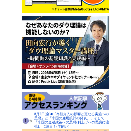
8月7日(金)■『為替介入の影響と更なる実施への
思惑』と『米国の雇用統計の発表』、そして
『米国の金融政策への思惑(利上げへの思惑に注
視)』に注目！(羊飼い)