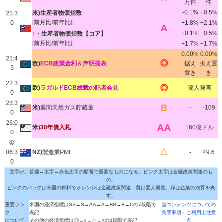
万件
件
-0.1%
+0.5%
米)生産者物価指数
21:3
[前月比/前年比]
0
+1.8%
+2.1%
A
+0.1%
+0.5%
↑・生産者物価指数【コア】
[前月比/前年比]
+1.7%
+1.7%
0.00%
0.00%
21:4
◎
欧)
ECB政策金利
＆
声明発表
据え
据え置
5
置き
き
22:3
◎
欧)
ラガルドECB総裁の記者会見
要人発言
0
23:3
B
米)
週間天然ガス貯蔵量
-
-109
0
26:0
AA
米)
30年債入札
160億ドル
0
翌
△
06:3
NZ)
製造業PMI
-
49.6
0
文字が、普通→太字→赤色太字の順番で重要なものになる。ピンク太字は金融政策関連のも
の。
ピンクのバックは米国の材料でオレンジは金融政策関連、黄は要人発言、緑は企業の決算を表
す。
重要ラン
米国の経済指標はSS→S→AA→A→BB→B→Cの7段階で
当コンテンツについての
ク
表記
免罪事項・ご利用上注意
について
その他の経済指標は◎→○→△→×の4段階で表記
点