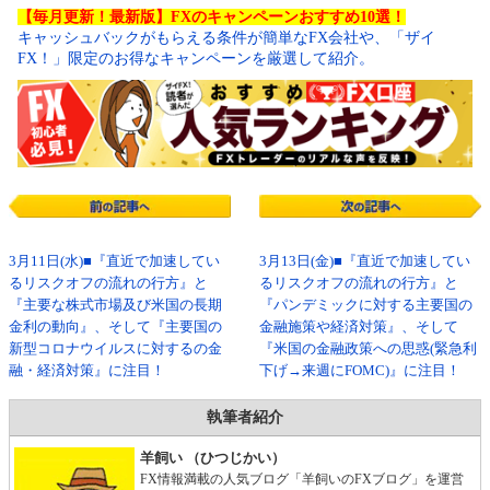
【毎月更新！最新版】FXのキャンペーンおすすめ10選！
キャッシュバックがもらえる条件が簡単なFX会社や、「ザイ
FX！」限定のお得なキャンペーンを厳選して紹介。
3月11日(水)■『直近で加速してい
3月13日(金)■『直近で加速してい
るリスクオフの流れの行方』と
るリスクオフの流れの行方』と
『主要な株式市場及び米国の長期
『パンデミックに対する主要国の
金利の動向』、そして『主要国の
金融施策や経済対策』、そして
新型コロナウイルスに対するの金
『米国の金融政策への思惑(緊急利
融・経済対策』に注目！
下げ→来週にFOMC)』に注目！
執筆者紹介
羊飼い （ひつじかい）
FX情報満載の人気ブログ「羊飼いのFXブログ」を運営