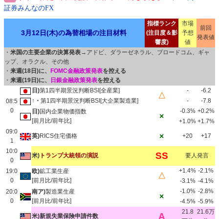
証券みんなのFX
指標ランク
市場
前回
3月12日(木)の為替相場の注目材料
(注目度＆影
予想
発表値
響度)
値
・
米国の主要企業の決算発表
→アドビ、ダラーゼネラル、ブロードコム、ギャ
ップ、オラクル、その他
・
来週(18日)に、
FOMC金融政策発表
を控える
・
来週(19日)に、
日銀金融政策発表
を控える
日)
第1四半期景況判断BSI[全産業]
-
-6.2
△
↑・
第1四半期景況判断BSI[大企業製造業]
-
-7.8
08:5
0
-0.3%
+0.2%
日)
国内企業物価指数
×
[前月比/前年比]
+1.0%
+1.7%
09:0
×
英)
RICS住宅価格
+20
+17
1
10:0
SS
米)
トランプ大統領の演説
要人発言
0
+1.4%
-2.1%
19:0
欧)
鉱工業生産
△
0
[前月比/前年比]
-3.1%
-4.1%
-1.0%
-2.8%
20:0
南ア)
製造業生産
×
0
[前月比/前年比]
-4.5%
-5.9%
21.8
21.6万
A
米)新規失業保険申請件数