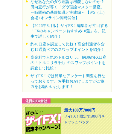
なぜあなたのダウ理論は機能しないのか？
田向宏行が導く「ダウ理論マスター講座」
～時間軸の基礎知識と実践編～ 【9/5（土）
会場+オンライン同時開催】
【2026年8月版】ザイFX！編集部が注目する
「FXのキャンペーンおすすめ10選」を、記
事で詳しく紹介！
約40口座を調査して比較！高金利通貨を含
む12通貨ペアのスワップポイントを紹介！
高金利で人気のトルコリラ。 約30のFX口座
の「トルコリラ/円」のスワップポイントを
調査して比較！
ザイFX！では簡単なアンケート調査を行な
っております。お手数おかけしますがご協
力をお願いいたします！
最大100万7000円
ザイFX！限定で5000円キ
ャッシュバック！