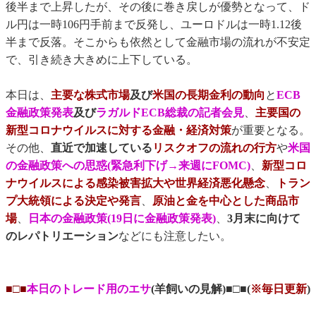
後半まで上昇したが、その後に巻き戻しが優勢となって、ド
ル円は一時106円手前まで反発し、ユーロドルは一時1.12後
半まで反落。そこからも依然として金融市場の流れが不安定
で、引き続き大きめに上下している。
本日は、
主要な株式市場
及び
米国の長期金利の動向
と
ECB
金融政策発表
及び
ラガルドECB総裁の記者会見
、
主要国の
新型コロナウイルスに対する金融・経済対策
が重要となる。
その他、
直近で加速している
リスクオフの流れの行方
や
米国
の金融政策への思惑(緊急利下げ→来週にFOMC)
、
新型コロ
ナウイルスによる感染被害拡大や世界経済悪化懸念
、
トラン
プ大統領による決定や発言
、
原油と金を中心とした商品市
場
、
日本の金融政策(19日に金融政策発表)
、
3月末に向けて
のレパトリエーション
などにも注意したい。
■□■
本日のトレード用のエサ
(羊飼いの見解)■□■(
※毎日更新
)