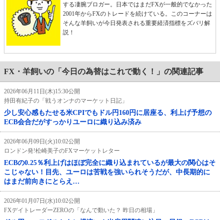
する凄腕ブロガー。日本ではまだFXが一般的でなかった
2001年からFXのトレードを続けている。このコーナーは
そんな羊飼いが今日発表される重要経済指標をズバリ解
説！
FX・羊飼いの「今日の為替はこれで動く！」の関連記事
2026年06月11日(木)15:30公開
持田有紀子の「戦うオンナのマーケット日記」
少し安心感もたせる米CPIでもドル円160円に居座る、利上げ予想の
ECB会合だがすっかりユーロに織り込み済み
2026年06月09日(火)10:02公開
ロンドン発!松崎美子のFXマーケットレター
ECBの0.25％利上げはほぼ完全に織り込まれているが最大の関心はそ
こじゃない！目先、ユーロは苦戦を強いられそうだが、中長期的に
はまだ前向きにとらえ…
2026年01月07日(水)10:02公開
FXデイトレーダーZEROの「なんで動いた？ 昨日の相場」