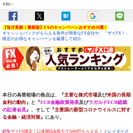
羊飼い
【毎月更新！最新版】FXのキャンペーンおすすめ10選！
キャッシュバックがもらえる条件が簡単なFX会社や、「ザイFX！」
限定のお得なキャンペーンを厳選して紹介。
本日の為替相場の焦点は、『
主要な株式市場
及び
米国の長期
金利の動向
』と『
ECB金融政策発表
及び
ラガルドECB総裁
の記者会見
』、そして『
主要国の新型コロナウイルスに対す
る金融・経済対策
』にあり。
ザイFX限定！口座開設&取引で5000円もらえる！
トレイダーズ