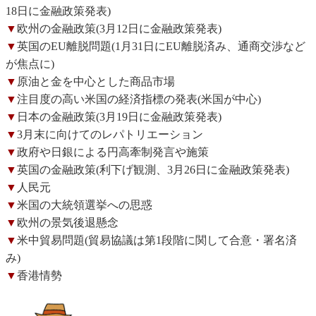
18日に金融政策発表)
▼
欧州の金融政策(3月12日に金融政策発表)
▼
英国のEU離脱問題(1月31日にEU離脱済み、通商交渉など
が焦点に)
▼
原油と金を中心とした商品市場
▼
注目度の高い米国の経済指標の発表(米国が中心)
▼
日本の金融政策(3月19日に金融政策発表)
▼
3月末に向けてのレパトリエーション
▼
政府や日銀による円高牽制発言や施策
▼
英国の金融政策(利下げ観測、3月26日に金融政策発表)
▼
人民元
▼
米国の大統領選挙への思惑
▼
欧州の景気後退懸念
▼
米中貿易問題(貿易協議は第1段階に関して合意・署名済
み)
▼
香港情勢