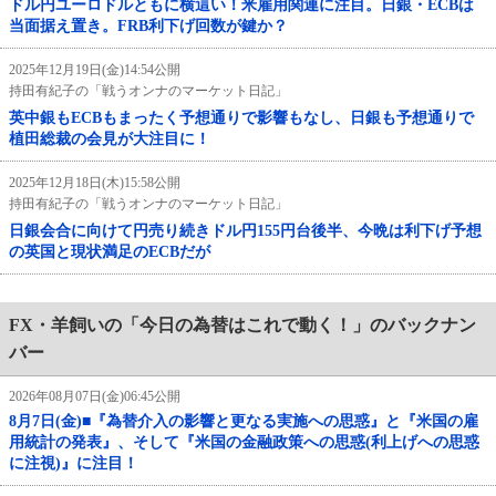
ドル円ユーロドルともに横這い！米雇用関連に注目。日銀・ECBは
当面据え置き。FRB利下げ回数が鍵か？
2025年12月19日(金)14:54公開
持田有紀子の「戦うオンナのマーケット日記」
英中銀もECBもまったく予想通りで影響もなし、日銀も予想通りで
植田総裁の会見が大注目に！
2025年12月18日(木)15:58公開
持田有紀子の「戦うオンナのマーケット日記」
日銀会合に向けて円売り続きドル円155円台後半、今晩は利下げ予想
の英国と現状満足のECBだが
FX・羊飼いの「今日の為替はこれで動く！」のバックナン
バー
2026年08月07日(金)06:45公開
8月7日(金)■『為替介入の影響と更なる実施への思惑』と『米国の雇
用統計の発表』、そして『米国の金融政策への思惑(利上げへの思惑
に注視)』に注目！