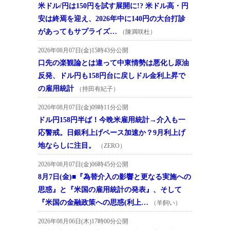
米ドル/円は150円を試す展開に!? 米ドル高・円
安は終焉を迎え、2026年中に140円の大台打診
があってもサプライズ…
（陳満咲杜）
2026年08月07日(金)15時43分公開
口先の楽観論とは違って中東情勢は悪化し原油
反発、ドル円も158円台に戻しドル金利上昇で
の雇用統計
（持田有紀子）
2026年08月07日(金)09時11分公開
ドル円158円半ば！今晩米雇用統計→介入も一
応警戒。日銀利上げペース加速か？9月利上げ
地ならしに注目。
（ZERO）
2026年08月07日(金)06時45分公開
8月7日(金)■『為替介入の影響と更なる実施への
思惑』と『米国の雇用統計の発表』、そして
『米国の金融政策への思惑(利上…
（羊飼い）
2026年08月06日(木)17時00分公開