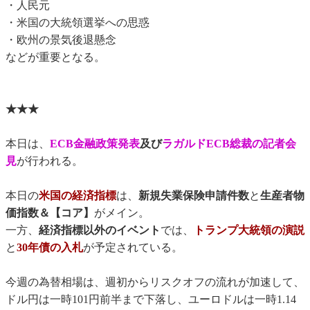
・人民元
・米国の大統領選挙への思惑
・欧州の景気後退懸念
などが重要となる。
★★★
本日は、
ECB金融政策発表
及び
ラガルドECB総裁の記者会
見
が行われる。
本日の
米国の経済指標
は、
新規失業保険申請件数
と
生産者物
価指数＆【コア】
がメイン。
一方、
経済指標以外のイベント
では、
トランプ大統領の演説
と
30年債の入札
が予定されている。
今週の為替相場は、週初からリスクオフの流れが加速して、
ドル円は一時101円前半まで下落し、ユーロドルは一時1.14