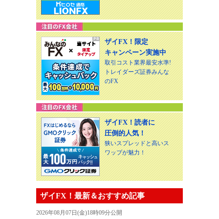
ザイFX！限定
キャンペーン実施中
取引コスト業界最安水準!
トレイダーズ証券みんな
のFX
ザイFX！読者に
圧倒的人気！
狭いスプレッドと高いス
ワップが魅力！
ザイFX！最新＆おすすめ記事
2026年08月07日(金)18時09分公開