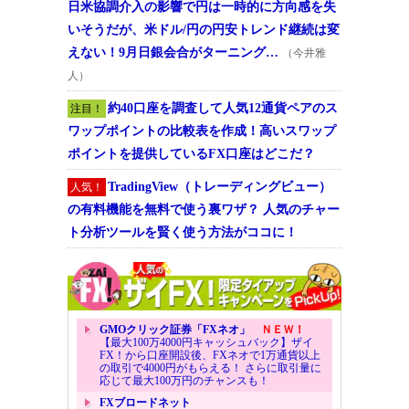
日米協調介入の影響で円は一時的に方向感を失
いそうだが、米ドル/円の円安トレンド継続は変
えない！9月日銀会合がターニング…
（今井雅
人）
約40口座を調査して人気12通貨ペアのス
注目！
ワップポイントの比較表を作成！高いスワップ
ポイントを提供しているFX口座はどこだ？
TradingView（トレーディングビュー）
人気！
の有料機能を無料で使う裏ワザ？ 人気のチャー
ト分析ツールを賢く使う方法がココに！
GMOクリック証券「FXネオ」
ＮＥＷ！
【最大100万4000円キャッシュバック】ザイ
FX！から口座開設後、FXネオで1万通貨以上
の取引で4000円がもらえる！ さらに取引量に
応じて最大100万円のチャンスも！
FXブロードネット