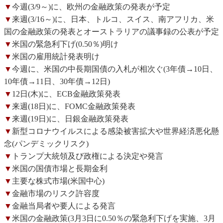
▼
今週(3/9～)に、欧州の金融政策の発表が予定
▼
来週(3/16～)に、日本、トルコ、スイス、南アフリカ、米
国の金融政策の発表とオーストラリアの議事録の公表が予定
▼
米国の緊急利下げ(0.50％)明け
▼
米国の雇用統計発表明け
▼
今週に、米国の中長期国債の入札が相次ぐ(3年債→10日、
10年債→11日、30年債→12日)
▼
12日(木)に、ECB金融政策発表
▼
来週(18日)に、FOMC金融政策発表
▼
来週(19日)に、日銀金融政策発表
▼
新型コロナウイルスによる感染被害拡大や世界経済悪化懸
念(パンデミックリスク)
▼
トランプ大統領及び政権による決定や発言
▼
米国の国債市場と長期金利
▼
主要な株式市場(米国中心)
▼
金融市場のリスク許容度
▼
金融当局者や要人による発言
▼
米国の金融政策(3月3日に0.50％の緊急利下げを実施、3月