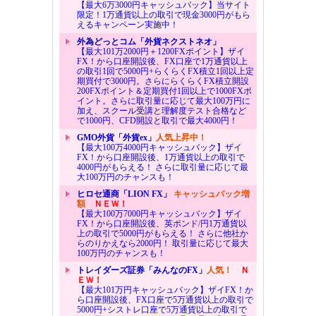
【最大6万3000円キャッシュバック】当サイト
限定！1万通貨以上の取引で現金3000円がもら
えるキャンペーン実施中！
外為どっとコム「外貨ネクストネオ」
【最大101万2000円＋1200FXポイント】ザイ
FX！から口座開設後、FX口座で1万通貨以上
の取引1回で5000円+らくらくFX積立1回以上定
期買付で3000円。さらにらくらくFX積立開設
200FXポイント＆定期買付1回以上で1000FXポ
イント。さらに取引量に応じて最大100万円に
加え、スクール受講と理解度テスト合格など
で1000円、CFD開設と取引で最大4000円！
GMO外貨「外貨ex」
人気上昇中！
【最大100万4000円キャッシュバック】ザイ
FX！から口座開設後、1万通貨以上の取引で
4000円がもらえる！ さらに取引量に応じて最
大100万円のチャンスも！
ヒロセ通商「LION FX」
キャッシュバック増
額
ＮＥＷ！
【最大100万7000円キャッシュバック】ザイ
FX！から口座開設後、英ポンド/円1万通貨以
上の取引で5000円がもらえる！ さらに他社か
らのりかえなら2000円！ 取引量に応じて最大
100万円のチャンスも！
トレイダーズ証券「みんなのFX」
人気！
Ｎ
ＥＷ！
【最大101万円キャッシュバック】ザイFX！か
ら口座開設後、FX口座で5万通貨以上の取引で
5000円+シストレ口座で5万通貨以上の取引で