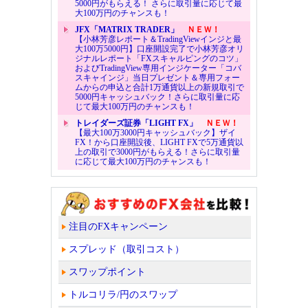
5000円がもらえる！ さらに取引量に応じて最
大100万円のチャンスも！
JFX「MATRIX TRADER」
ＮＥＷ！
【小林芳彦レポート＆TradingViewインジと最
大100万5000円】口座開設完了で小林芳彦オリ
ジナルレポート「FXスキャルピングのコツ」
およびTradingView専用インジケーター「コバ
スキャインジ」当日プレゼント＆専用フォー
ムからの申込と合計1万通貨以上の新規取引で
5000円キャッシュバック！さらに取引量に応
じて最大100万円のチャンスも！
トレイダーズ証券「LIGHT FX」
ＮＥＷ！
【最大100万3000円キャッシュバック】ザイ
FX！から口座開設後、LIGHT FXで5万通貨以
上の取引で3000円がもらえる！さらに取引量
に応じて最大100万円のチャンスも！
注目のFXキャンペーン
スプレッド（取引コスト）
スワップポイント
トルコリラ/円のスワップ