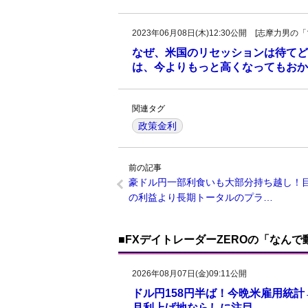
2023年06月08日(木)12:30公開 [志摩力
なぜ、米国のリセッションは待てど
は、今よりもっと高くなってもおかし
関連タグ
政策金利
前の記事
豪ドル円一部利食いも大部分持ち越し！
の利益より長期トータルのプラ…
■FXデイトレーダーZEROの「なん
2026年08月07日(金)09:11公開
ドル円158円半ば！今晩米雇用統
月利上げ地ならしに注目。