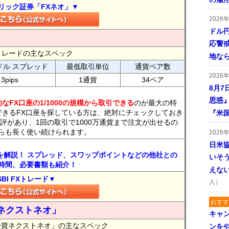
リック証券「FXネオ」▼
2026
ドル
応警
FXトレードの主なスペック
地な
ドル スプレッド
最低取引単位
通貨ペア数
2026
.3pips
1通貨
34ペア
8月7
思惑
なFX口座の1/1000の規模から取引できる
のが最大の特
できるFX口座を探している方は、絶対にチェックしておき
『米
評があり、1回の取引で1000万通貨まで注文が出せるの
らも長く使い続けられます。
2026
日米
トを解説！ スプレッド、スワップポイントなどの他社との
いそ
時間、必要書類も紹介！
えな
SBI FXトレード▼
人）
おすす
ネクストネオ」
キャ
外貨ネクストネオ」の主なスペック
ンを