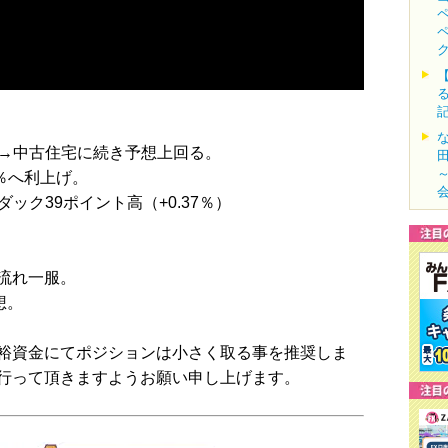
万件→中古住宅に続き予想上回る。
5％へ利上げ。
ダック39ポイント高（+0.37％）
流れ一服。
想。
裕資金にてポジションは小さく取る事を推奨しま
行って頂きますようお願い申し上げます。