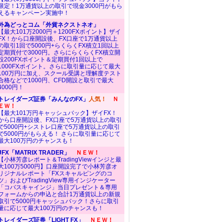
限定！1万通貨以上の取引で現金3000円がもら
えるキャンペーン実施中！
外為どっとコム「外貨ネクストネオ」
【最大101万2000円＋1200FXポイント】ザイ
FX！から口座開設後、FX口座で1万通貨以上
の取引1回で5000円+らくらくFX積立1回以上
定期買付で3000円。さらにらくらくFX積立開
設200FXポイント＆定期買付1回以上で
1000FXポイント。さらに取引量に応じて最大
100万円に加え、スクール受講と理解度テスト
合格などで1000円、CFD開設と取引で最大
4000円！
トレイダーズ証券「みんなのFX」
人気！
Ｎ
ＥＷ！
【最大101万円キャッシュバック】ザイFX！
から口座開設後、FX口座で5万通貨以上の取引
で5000円+シストレ口座で5万通貨以上の取引
で5000円がもらえる！ さらに取引量に応じて
最大100万円のチャンスも！
JFX「MATRIX TRADER」
ＮＥＷ！
【小林芳彦レポート＆TradingViewインジと最
大100万5000円】口座開設完了で小林芳彦オ
リジナルレポート「FXスキャルピングのコ
ツ」およびTradingView専用インジケーター
「コバスキャインジ」当日プレゼント＆専用
フォームからの申込と合計1万通貨以上の新規
取引で5000円キャッシュバック！さらに取引
量に応じて最大100万円のチャンスも！
トレイダーズ証券「LIGHT FX」
ＮＥＷ！