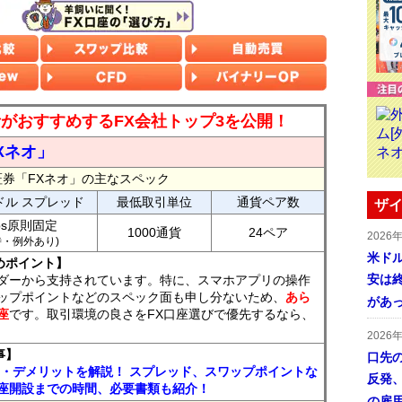
読者がおすすめするFX会社トップ3を公開！
Xネオ」
証券「FXネオ」の主なスペック
ドル スプレッド
最低取引単位
通貨ペア数
ザイ
ips原則固定
1000通貨
24ペア
2026
7時・例外あり)
米ドル
めポイント】
安は終
ダーから支持されています。特に、スマホアプリの操作
ップポイントなどのスペック面も申し分ないため、
あら
があ
座
です。取引環境の良さをFX口座選びで優先するなら、
2026
事】
口先
ト・デメリットを解説！ スプレッド、スワップポイントな
反発
座開設までの時間、必要書類も紹介！
の雇