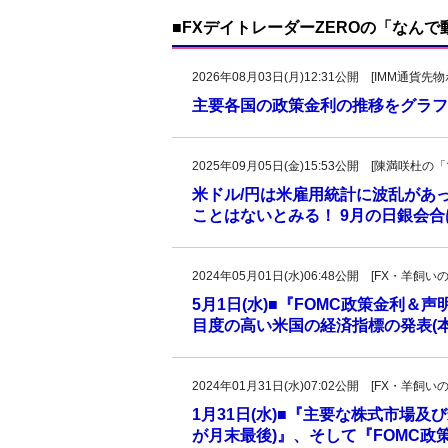
■FXデイトレーダーZEROの「なん
2026年08月03日(月)12:31公開 [IMM通
主要各国の政策金利の推移をグラフ
2025年09月05日(金)15:53公開 [陳満咲
米ドル/円は米雇用統計に波乱があ
ことはないとみる！ 9月の日銀会
2024年05月01日(水)06:48公開 [FX・
5月1日(水)■『FOMC政策金利
目度の高い米国の経済指標の発表(
2024年01月31日(水)07:02公開 [FX・
1月31日(水)■『主要な株式市場
が月末最後)』、そして『FOMC政