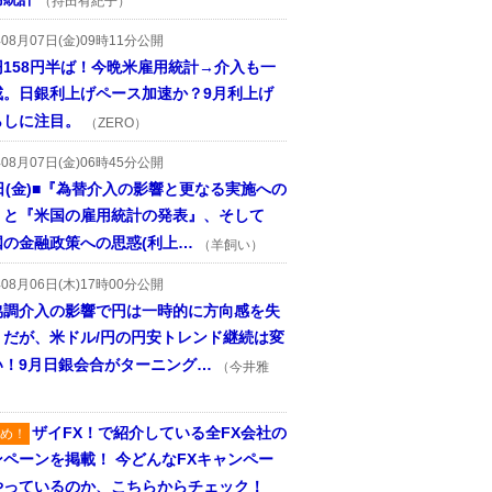
（持田有紀子）
年08月07日(金)09時11分公開
円158円半ば！今晩米雇用統計→介入も一
戒。日銀利上げペース加速か？9月利上げ
らしに注目。
（ZERO）
年08月07日(金)06時45分公開
日(金)■『為替介入の影響と更なる実施への
』と『米国の雇用統計の発表』、そして
国の金融政策への思惑(利上…
（羊飼い）
年08月06日(木)17時00分公開
協調介入の影響で円は一時的に方向感を失
うだが、米ドル/円の円安トレンド継続は変
い！9月日銀会合がターニング…
（今井雅
ザイFX！で紹介している全FX会社の
め！
ンペーンを掲載！ 今どんなFXキャンペー
やっているのか、こちらからチェック！