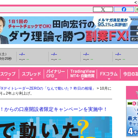
日（土）
--/--
--/--
--/--
--/--
8分26秒
--.--
--
--.--
--
--.--
--
--.--
--
FXデイトレーダーZEROの「なんで動いた？ 昨日の相場」
> 10月に
利→2年ぶり利上げ。
ザイFX！からの口座開設者限定キャンペーンを実施中！