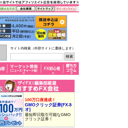
サイト内検索（外部サイトに遷移します）
100万口座達成！
GMOクリック証券[FXネ
オ]
最短即日取引可能なGMO
クリック証券！