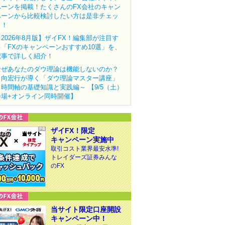
ペーンを掲載！たくさんのFX会社のキャン
ペーンから比較検討したい方は是非チェッ
ク！
【2026年8月版】ザイFX！編集部が注目す
る「FXのキャンペーンおすすめ10選」を、
記事で詳しく紹介！
なぜあなたのダウ理論は機能しないのか？
田向宏行が導く「ダウ理論マスター講座」
～時間軸の基礎知識と実践編～ 【9/5（土）
会場+オンライン同時開催】
ザイFX！限定
キャンペーン実施中
取引コスト業界最安水準!
トレイダーズ証券みんな
のFX
当サイト限定口座開設
キャンペーン中！