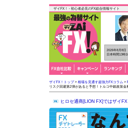
ザイFX！ - 初心者必見のFX総合情報サイト
2026年8月8
日本時間13時1
ザイFX！トップ
>
相場を見通す超強力FXコラム
>
リスク回避第2弾があると予想！トルコ中銀政策金
ヒロセ通商[LION FX]では