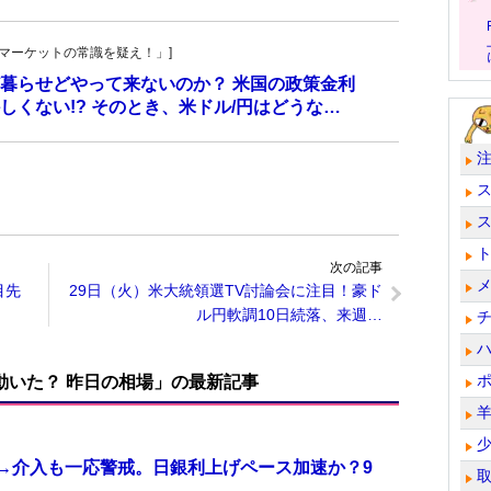
男の「マーケットの常識を疑え！」]
暮らせどやって来ないのか？ 米国の政策金利
くない!? そのとき、米ドル/円はどうな…
次の記事
目先
29日（火）米大統領選TV討論会に注目！豪ド
ル円軟調10日続落、来週…
で動いた？ 昨日の相場」の最新記事
計→介入も一応警戒。日銀利上げペース加速か？9