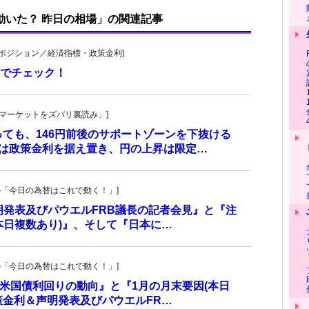
で動いた？ 昨日の相場」の関連記事
貨先物ポジション／経済指標・政策金利]
でチェック！
杜の「マーケットをズバリ裏読み」]
っても、146円前後のサポートゾーンを下抜ける
合は政策金利を据え置き、円の上昇は限定…
羊飼いの「今日の為替はこれで動く！」]
＆声明発表及びパウエルFRB議長の記者会見』と『注
本日複数あり)』、そして『日本に…
羊飼いの「今日の為替はこれで動く！」]
及び米国債利回りの動向』と『1月の月末要因(本日
策金利＆声明発表及びパウエルFR…