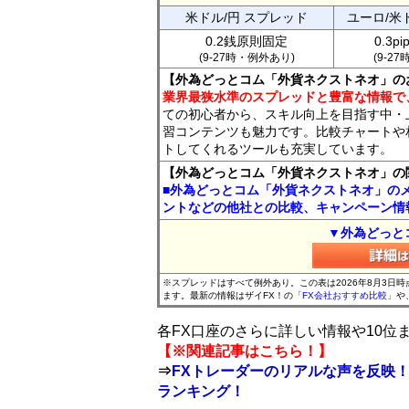
米ドル/円 スプレッド
ユーロ/米
0.2銭原則固定
0.3p
(9-27時・例外あり)
(9-2
【外為どっとコム「外貨ネクストネオ」の
業界最狭水準のスプレッドと豊富な情報で
ての初心者から、スキル向上を目指す中・
習コンテンツも魅力です。比較チャートや
トしてくれるツールも充実しています。
【外為どっとコム「外貨ネクストネオ」の
■外為どっとコム「外貨ネクストネオ」の
ントなどの他社との比較、キャンペーン情
▼外為どっと
※スプレッドはすべて例外あり。この表は2026年8月3日
ます。最新の情報はザイFX！の
「FX会社おすすめ比較」
や
各FX口座のさらに詳しい情報や10
【※関連記事はこちら！】
⇒
FXトレーダーのリアルな声を反映！
ランキング！