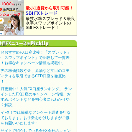
最小1通貨から取引可能！
SBI FXトレード
最狭水準スプレッド＆最良
水準スワップポイントの
SBI FXトレード！
MT4おすすめFX口座比較！「スプレッド」
や「スワップポイント」で比較して一覧表
に！お得なキャンペーン情報も掲載中。
世界の株価指数や金、原油など注目のコモ
ディティを取引できるCFD口座を徹底比
較！
毎月更新中！人気FX口座ランキング。 ラン
クインしたFX口座のキャンペーン情報、お
すすめポイントなどを初心者にもわかりや
すく解説。
ザイFX！では簡単なアンケート調査を行な
っております。お手数おかけしますがご協
力をお願いいたします！
当サイトで紹介している全FX会社のキャン