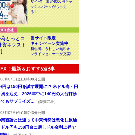
ザイFX！限定4000円キャ
ッシュバックがもらえ
る！
当サイト限定
キャンペーン実施中
初心者にうれしい無料オ
ンラインセミナーが充実!
FX！最新＆おすすめ記事
年08月07日(金)18時09分公開
/円は150円を試す展開に!? 米ドル高・円
焉を迎え、2026年中に140円の大台打診
ってもサプライズ…
（陳満咲杜）
年08月07日(金)15時43分公開
の楽観論とは違って中東情勢は悪化し原油
、ドル円も158円台に戻しドル金利上昇で
用統計