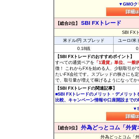
▼GMOク
SBI FXトレード
【総合2位】
SBI 
米ドル/円 スプレッド
ユーロ/米
0.18銭
0
【SBI FXトレードのおすすめポイント】
すべての通貨ペアを
「1通貨」単位、一般的
徴！ これからFXを始める人、少額取引が
たいFX会社です。スプレッドの狭さにも定
で、取引量が増えて稼げるようになってか
【SBI FXトレードの関連記事】
■SBI FXトレードのメリット・デメリッ
比較、キャンペーン情報や口座開設までの
▼
外為どっとコム「外貨
【総合3位】
外為どっとコム「