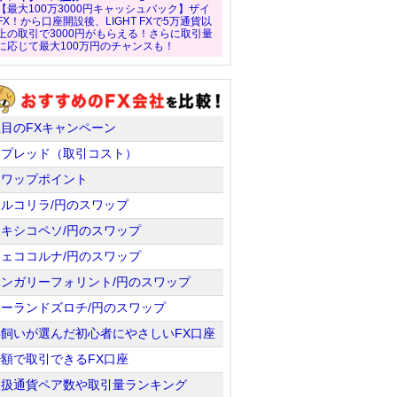
【最大100万3000円キャッシュバック】ザイ
FX！から口座開設後、LIGHT FXで5万通貨以
上の取引で3000円がもらえる！さらに取引量
に応じて最大100万円のチャンスも！
注目のFXキャンペーン
スプレッド（取引コスト）
スワップポイント
トルコリラ/円のスワップ
メキシコペソ/円のスワップ
チェココルナ/円のスワップ
ハンガリーフォリント/円のスワップ
ポーランドズロチ/円のスワップ
羊飼いが選んだ初心者にやさしいFX口座
少額で取引できるFX口座
取扱通貨ペア数や取引量ランキング