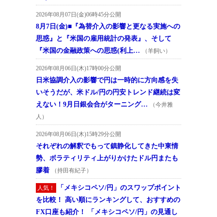
2026年08月07日(金)06時45分公開
8月7日(金)■『為替介入の影響と更なる実施への
思惑』と『米国の雇用統計の発表』、そして
『米国の金融政策への思惑(利上…
（羊飼い）
2026年08月06日(木)17時00分公開
日米協調介入の影響で円は一時的に方向感を失
いそうだが、米ドル/円の円安トレンド継続は変
えない！9月日銀会合がターニング…
（今井雅
人）
2026年08月06日(木)15時29分公開
それぞれの解釈でもって鎮静化してきた中東情
勢、ボラティリティ上がりかけたドル円またも
膠着
（持田有紀子）
「メキシコペソ/円」のスワップポイント
人気！
を比較！ 高い順にランキングして、おすすめの
FX口座も紹介！ 「メキシコペソ/円」の見通し