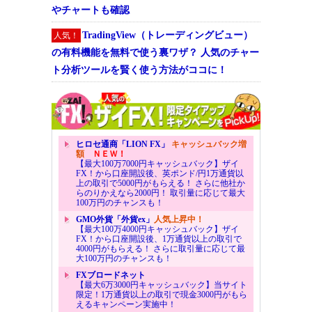
やチャートも確認
TradingView（トレーディングビュー）
人気！
の有料機能を無料で使う裏ワザ？ 人気のチャー
ト分析ツールを賢く使う方法がココに！
ヒロセ通商「LION FX」
キャッシュバック増
額
ＮＥＷ！
【最大100万7000円キャッシュバック】ザイ
FX！から口座開設後、英ポンド/円1万通貨以
上の取引で5000円がもらえる！ さらに他社か
らのりかえなら2000円！ 取引量に応じて最大
100万円のチャンスも！
GMO外貨「外貨ex」
人気上昇中！
【最大100万4000円キャッシュバック】ザイ
FX！から口座開設後、1万通貨以上の取引で
4000円がもらえる！ さらに取引量に応じて最
大100万円のチャンスも！
FXブロードネット
【最大6万3000円キャッシュバック】当サイト
限定！1万通貨以上の取引で現金3000円がもら
えるキャンペーン実施中！