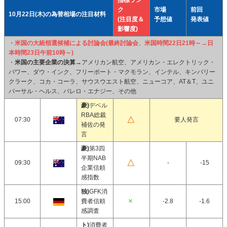
指標ラン
ク
市場
前回
10月22日(木)の為替相場の注目材料
(注目度＆
予想値
発表値
影響度)
・
米国の大統領選候補による討論会(最終討論会、米国時間22日21時～→日
本時間23日午前10時～)
・
米国の主要企業の決算→
アメリカン航空、アメリカン・エレクトリック・
パワー、ダウ・インク、フリーポート・マクモラン、インテル、キンバリー
クラーク、コカ・コーラ、サウスウエスト航空、ニューコア、AT＆T、ユニ
バーサル・ヘルス、バレロ・エナジー、その他
豪)
デベル
RBA総裁
07:30
要人発言
補佐の発
言
豪)
第3四
半期NAB
09:30
-
-15
企業信頼
感指数
独)
GFK消
15:00
費者信頼
-2.8
-1.6
感調査
ト)
消費者