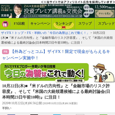
FX比較
キャンペーン
ランキング
スワップ
スプレッド
ザイFX！トップ
>
FX・羊飼いの「今日の為替はこれで動く！」
> 10月22日
(木)■『米ドルの方向性』と『金融市場のリスク許容度』、そして『米国の大統領
選候補による最終討論会(日本時間23日午前10時)』に注目！
【外為どっとコム】ザイFX！限定で現金がもらえるキ
ャンペーン実施中！
10月22日(木)■『米ドルの方向性』と『金融市場のリスク許
容度』、そして『米国の大統領選候補による最終討論会(日
本時間23日午前10時)』に注目！
2020年10月22日(木)06:56公開
[2020年10月22日(木)06:56更新]
羊飼い