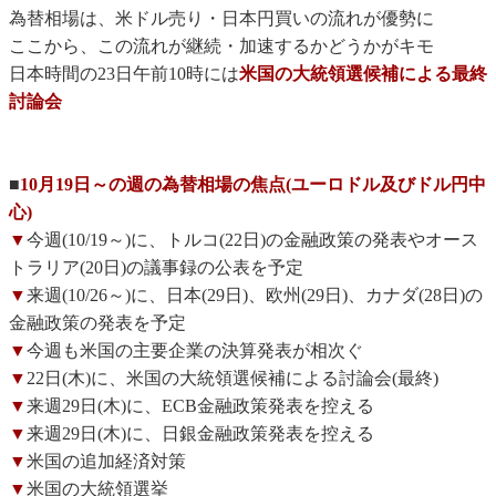
為替相場は、米ドル売り・日本円買いの流れが優勢に
ここから、この流れが継続・加速するかどうかがキモ
日本時間の23日午前10時には
米国の大統領選候補による最終
討論会
■
10月19日～の週の為替相場の焦点(ユーロドル及びドル円中
心)
▼
今週(10/19～)に、トルコ(22日)の金融政策の発表やオース
トラリア(20日)の議事録の公表を予定
▼
来週(10/26～)に、日本(29日)、欧州(29日)、カナダ(28日)の
金融政策の発表を予定
▼
今週も米国の主要企業の決算発表が相次ぐ
▼
22日(木)に、米国の大統領選候補による討論会(最終)
▼
来週29日(木)に、ECB金融政策発表を控える
▼
来週29日(木)に、日銀金融政策発表を控える
▼
米国の追加経済対策
▼
米国の大統領選挙