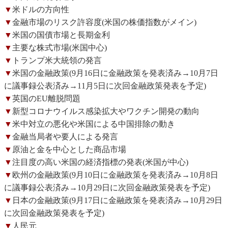
▼
米ドルの方向性
▼
金融市場のリスク許容度(米国の株価指数がメイン)
▼
米国の国債市場と長期金利
▼
主要な株式市場(米国中心)
▼
トランプ米大統領の発言
▼
米国の金融政策(9月16日に金融政策を発表済み→10月7日
に議事録公表済み→11月5日に次回金融政策発表を予定)
▼
英国のEU離脱問題
▼
新型コロナウイルス感染拡大やワクチン開発の動向
▼
米中対立の悪化や米国による中国排除の動き
▼
金融当局者や要人による発言
▼
原油と金を中心とした商品市場
▼
注目度の高い米国の経済指標の発表(米国が中心)
▼
欧州の金融政策(9月10日に金融政策を発表済み→10月8日
に議事録公表済み→10月29日に次回金融政策発表を予定)
▼
日本の金融政策(9月17日に金融政策を発表済み→10月29日
に次回金融政策発表を予定)
▼
人民元