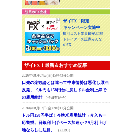
ザイFX！限定
キャンペーン実施中
取引コスト業界最安水準!
トレイダーズ証券みんな
のFX
ザイFX！最新＆おすすめ記事
2026年08月07日(金)15時43分公開
口先の楽観論とは違って中東情勢は悪化し原油
反発、ドル円も158円台に戻しドル金利上昇で
の雇用統計
（持田有紀子）
2026年08月07日(金)09時11分公開
ドル円158円半ば！今晩米雇用統計→介入も一
応警戒。日銀利上げペース加速か？9月利上げ
地ならしに注目。
（ZERO）