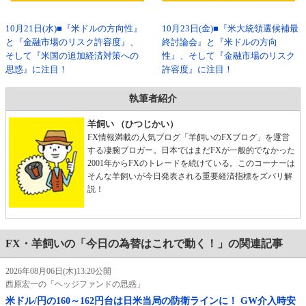
10月21日(水)■『米ドルの方向性』
10月23日(金)■『米大統領選候補最
と『金融市場のリスク許容度』、
終討論会』と『米ドルの方向
そして『米国の追加経済対策への
性』、そして『金融市場のリスク
思惑』に注目！
許容度』に注目！
執筆者紹介
羊飼い （ひつじかい）
FX情報満載の人気ブログ「羊飼いのFXブログ」を運営
する凄腕ブロガー。日本ではまだFXが一般的でなかった
2001年からFXのトレードを続けている。このコーナーは
そんな羊飼いが今日発表される重要経済指標をズバリ解
説！
FX・羊飼いの「今日の為替はこれで動く！」の関連記事
2026年08月06日(木)13:20公開
西原宏一の「ヘッジファンドの思惑」
米ドル/円の160～162円台は日米当局の防衛ラインに！ GW介入時安