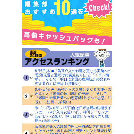
8月6日(木)■『為替介入の影響と更なる実施への
思惑(先週と週明けに実施あり)』と『イラン情
勢』、そして『明日に米国の雇用統計の発表を
控える点』に注目！(羊飼い)
8月7日(金)■『為替介入の影響と更なる実施への
思惑』と『米国の雇用統計の発表』、そして
『米国の金融政策への思惑(利上げへの思惑に注
視)』に注目！(羊飼い)
米ドル/円の160～162円台は日米当局の防衛ライ
ンに！ GW介入時安値155円、神田シーリング
152円が下値めど、押し目買いから戻り売り戦
略へ(西原宏一)
日米協調介入の影響で円は一時的に方向感を失
いそうだが、米ドル/円の円安トレンド継続は変