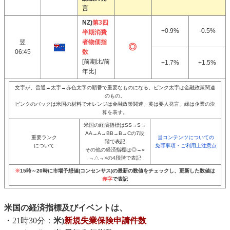
言
NZ)
第3四
+0.9%
-0.5%
半期消費
翌
者物価指
06:45
数
[前期比/前
+1.7%
+1.5%
年比]
文字が、普通→太字→赤色太字の順番で重要なものになる。ピンク太字は金融政策関連
のもの。
ピンクのバックは米国の材料でオレンジは金融政策関連、黄は要人発言、緑は企業の決
算を表す。
米国の経済指標はSS→S→
AA→A→BB→B→Cの7段
重要ランク
当コンテンツについての
階で表記
について
免罪事項・ご利用上注意点
その他の経済指標は◎→○
→△→×の4段階で表記
※
15時～20時に市場予想値(コンセンサス)の最新の数値をチェックし、更新した数値は
赤字
で表記
米国の経済指標及びイベントは、
・21時30分：
米)
新規失業保険申請件数