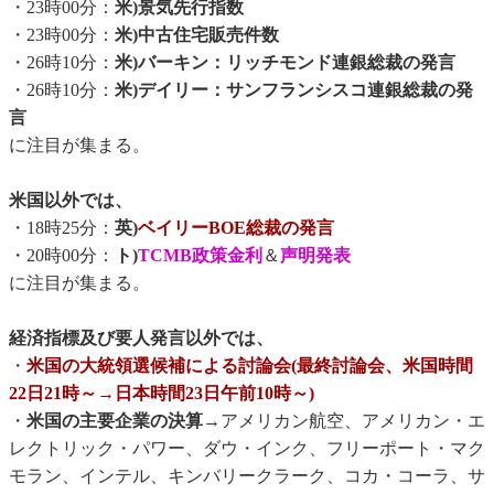
・23時00分：
米)景気先行指数
・23時00分：
米)中古住宅販売件数
・26時10分：
米)バーキン：リッチモンド連銀総裁の発言
・26時10分：
米)デイリー：サンフランシスコ連銀総裁の発
言
に注目が集まる。
米国以外では、
・18時25分：
英)
ベイリーBOE総裁の発言
・20時00分：
ト)
TCMB政策金利
＆
声明発表
に注目が集まる。
経済指標及び要人発言以外では、
・
米国の大統領選候補による討論会(最終討論会、米国時間
22日21時～→日本時間23日午前10時～)
・
米国の主要企業の決算→
アメリカン航空、アメリカン・エ
レクトリック・パワー、ダウ・インク、フリーポート・マク
モラン、インテル、キンバリークラーク、コカ・コーラ、サ