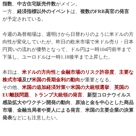
指数
、
中古住宅販売件数
がメイン。
一方、
経済指標以外のイベント
は、
複数のFRB高官の発言
が予定されている。
今週の為替相場は、週明けから日替わりのように米ドルの方
向性が変化していたが、昨日の欧米市場で米ドル売り・日本
円買いの流れが優勢となって、ドル円は一時104円前半まで
下落し、ユーロドルは一時1.18後半まで上昇した。
本日は、
米ドルの方向性
と
金融市場のリスク許容度
、
主要な
株式市場
及び
米国の長期金利の動向
が重要となる。
その他、
米国の追加経済対策
や
米国の大統領選挙
、
英国の
EU離脱問題
、
トランプ大統領の発言
、
新型コロナウイルス
感染拡大やワクチン開発の動向
、
原油と金を中心とした商品
市場
、
金融当局者や要人による発言
、
米国の主要企業の決算
発表
などにも注意したい。