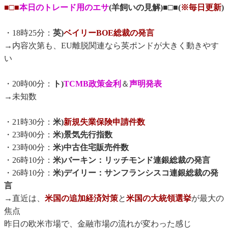
■□■
本日のトレード用のエサ
(羊飼いの見解)■□■(
※毎日更新
)
・18時25分：
英)
ベイリーBOE総裁の発言
→内容次第も、EU離脱関連なら英ポンドが大きく動きやす
い
・20時00分：
ト)
TCMB政策金利
＆
声明発表
→未知数
・21時30分：
米)
新規失業保険申請件数
・23時00分：
米)景気先行指数
・23時00分：
米)中古住宅販売件数
・26時10分：
米)バーキン：リッチモンド連銀総裁の発言
・26時10分：
米)デイリー：サンフランシスコ連銀総裁の発
言
→直近は、
米国の追加経済対策
と
米国の大統領選挙
が最大の
焦点
昨日の欧米市場で、金融市場の流れが変わった感じ