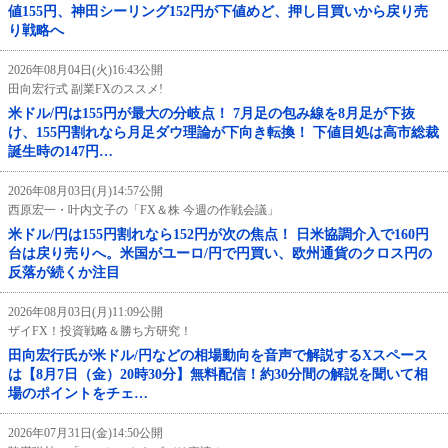
値155円、神田シーリング152円が下値めど、押し目買いから戻り売
り戦略へ
2026年08月04日(火)16:43公開
田向宏行式 副業FXのススメ!
米ドル/円は155円が最大の分岐点！ 7月足の包み線を8月足が下抜
け、155円割れなら月足ダウ理論が下向き転換！ 下値目処は高市総裁
誕生時の147円…
2026年08月03日(月)14:57公開
西原宏一・叶内文子の「FX＆株 今週の作戦会議」
米ドル/円は155円割れなら152円が次の焦点！ 日米協調介入で160円
台は戻り売りへ。米国がユーロ/円で円買い、欧州通貨のクロス円の
反落が続くか注目
2026年08月03日(月)11:09公開
ザイFX！投資戦略＆勝ち方研究！
田向宏行氏が米ドル/円などの相場動向を音声で解説するXスペース
は【8月7日（金）20時30分】無料配信！約30分間の解説を聞いて相
場のポイントをチェ…
2026年07月31日(金)14:50公開