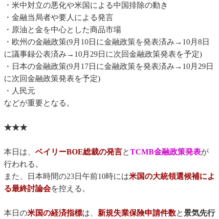
・米中対立の悪化や米国による中国排除の動き
・金融当局者や要人による発言
・原油と金を中心とした商品市場
・欧州の金融政策(9月10日に金融政策を発表済み→10月8日
に議事録公表済み→10月29日に次回金融政策発表を予定)
・日本の金融政策(9月17日に金融政策を発表済み→10月29日
に次回金融政策発表を予定)
・人民元
などが重要となる。
★★★
本日は、
ベイリーBOE総裁の発言
と
TCMB金融政策発表
が
行われる。
また、日本時間の23日午前10時には
米国の大統領選候補によ
る最終討論会
を控える。
本日の
米国の経済指標
は、
新規失業保険申請件数
と
景気先行