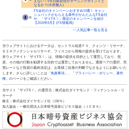
えない！9月日銀会合がターニングポイントと
なるか？(今井雅人)
FX会社のキャンペーンおすすめ10選！ キャッ
シュバックがもらえる条件がかんたんなFX会社
や、「ザイFX！」限定のキャンペーンを紹介
【2026年8月】(FX情報局)
>>人気記事一覧を見る
当ウェブサイトにおけるデータは、セントラル短資ＦＸ、クォンツ・リサーチ、
ＤＺＨフィナンシャルリサーチ、フィスコから情報の提供を受けております。
本ウェブサイト「ザイFX！」は、情報の提供を目的として運営しており、投
資、その他の行動を勧誘する目的では運営しておりません。通貨ペアの選択、売
買レートなど投資の最終決定は、お客様ご自身の判断でなさるようにお願いいた
します。さらに詳しいことは
「免責事項」
、
「プライバシー・ポリシー、著作
権」
のページをご確認ください。
当サイト「ザイFX！」の運営元：株式会社ダイヤモンド・フィナンシャル・リ
サーチ
株主：株式会社ダイヤモンド社（100％）
加入協会：一般社団法人日本暗号資産ビジネス協会（ＪＣＢＡ）