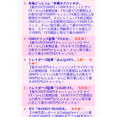
外為どっとコム「外貨ネクストネオ」
【最大101万2000円＋1200FXポイント】ザイ
FX！から口座開設後、FX口座で1万通貨以上
の取引1回で5000円+らくらくFX積立1回以上定
期買付で3000円。さらにらくらくFX積立開設
200FXポイント＆定期買付1回以上で1000FXポ
イント。さらに取引量に応じて最大100万円に
加え、スクール受講と理解度テスト合格など
で1000円、CFD開設と取引で最大4000円！
GMOクリック証券「FXネオ」
ＮＥＷ！
【最大100万4000円キャッシュバック】ザイ
FX！から口座開設後、FXネオで1万通貨以上
の取引で4000円がもらえる！ さらに取引量に
応じて最大100万円のチャンスも！
トレイダーズ証券「みんなのFX」
人気！
Ｎ
ＥＷ！
【最大101万円キャッシュバック】ザイFX！か
ら口座開設後、FX口座で5万通貨以上の取引で
5000円+シストレ口座で5万通貨以上の取引で
5000円がもらえる！ さらに取引量に応じて最
大100万円のチャンスも！
トレイダーズ証券「LIGHT FX」
ＮＥＷ！
【最大100万3000円キャッシュバック】ザイ
FX！から口座開設後、LIGHT FXで5万通貨以
上の取引で3000円がもらえる！さらに取引量
に応じて最大100万円のチャンスも！
JFX「MATRIX TRADER」
ＮＥＷ！
【小林芳彦レポート＆TradingViewインジと最
大100万5000円】口座開設完了で小林芳彦オリ