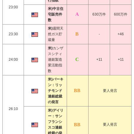
行指数
23:00
米)中古住
宅販売件
630万件
600万件
数
米)
週間天
23:30
然ガス貯
-
+46
蔵量
米)
カンザ
スシティ
24:00
連銀製造
+11
+11
業活動指
数
米)バーキ
ン：リッ
チモンド
要人発言
連銀総裁
の発言
26:10
米)デイリ
ー：サン
フランシ
要人発言
スコ連銀
総裁の発