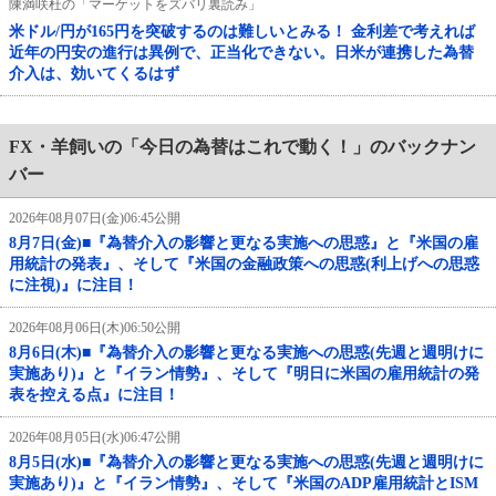
陳満咲杜の「マーケットをズバリ裏読み」
米ドル/円が165円を突破するのは難しいとみる！ 金利差で考えれば
近年の円安の進行は異例で、正当化できない。日米が連携した為替
介入は、効いてくるはず
FX・羊飼いの「今日の為替はこれで動く！」のバックナン
バー
2026年08月07日(金)06:45公開
8月7日(金)■『為替介入の影響と更なる実施への思惑』と『米国の雇
用統計の発表』、そして『米国の金融政策への思惑(利上げへの思惑
に注視)』に注目！
2026年08月06日(木)06:50公開
8月6日(木)■『為替介入の影響と更なる実施への思惑(先週と週明けに
実施あり)』と『イラン情勢』、そして『明日に米国の雇用統計の発
表を控える点』に注目！
2026年08月05日(水)06:47公開
8月5日(水)■『為替介入の影響と更なる実施への思惑(先週と週明けに
実施あり)』と『イラン情勢』、そして『米国のADP雇用統計とISM