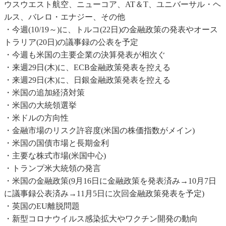
ウスウエスト航空、ニューコア、AT＆T、ユニバーサル・ヘ
ルス、バレロ・エナジー、その他
・今週(10/19～)に、トルコ(22日)の金融政策の発表やオース
トラリア(20日)の議事録の公表を予定
・今週も米国の主要企業の決算発表が相次ぐ
・来週29日(木)に、ECB金融政策発表を控える
・来週29日(木)に、日銀金融政策発表を控える
・米国の追加経済対策
・米国の大統領選挙
・米ドルの方向性
・金融市場のリスク許容度(米国の株価指数がメイン)
・米国の国債市場と長期金利
・主要な株式市場(米国中心)
・トランプ米大統領の発言
・米国の金融政策(9月16日に金融政策を発表済み→10月7日
に議事録公表済み→11月5日に次回金融政策発表を予定)
・英国のEU離脱問題
・新型コロナウイルス感染拡大やワクチン開発の動向