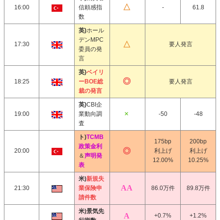
16:00
信頼感指
-
61.8
数
英)
ホール
デンMPC
17:30
要人発言
委員の発
言
英)
ベイリ
18:25
ーBOE総
要人発言
裁の発言
英)
CBI企
19:00
業動向調
-50
-48
査
ト)
TCMB
175bp
200bp
政策金利
20:00
利上げ
利上げ
＆
声明発
12.00%
10.25%
表
米)
新規失
21:30
業保険申
86.0万件
89.8万件
請件数
米)景気先
+0.7%
+1.2%