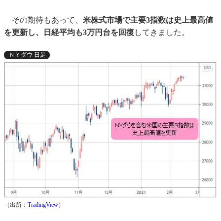
その期待もあって、
米株式市場で主要3指数は史上最高値
を更新し、日経平均も3万円台を回復
してきました。
ＮＹダウ 日足
（出所：
TradingView
）