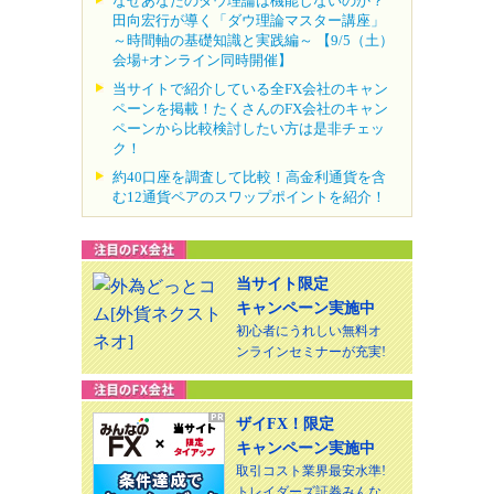
なぜあなたのダウ理論は機能しないのか？
田向宏行が導く「ダウ理論マスター講座」
～時間軸の基礎知識と実践編～ 【9/5（土）
会場+オンライン同時開催】
当サイトで紹介している全FX会社のキャン
ペーンを掲載！たくさんのFX会社のキャン
ペーンから比較検討したい方は是非チェッ
ク！
約40口座を調査して比較！高金利通貨を含
む12通貨ペアのスワップポイントを紹介！
当サイト限定
キャンペーン実施中
初心者にうれしい無料オ
ンラインセミナーが充実!
ザイFX！限定
キャンペーン実施中
取引コスト業界最安水準!
トレイダーズ証券みんな