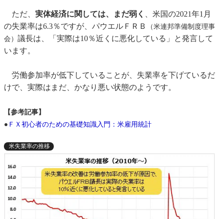
ただ、
実体経済に関しては、まだ弱く
、米国の2021年1月
の失業率は6.3％ですが、パウエルＦＲＢ
（米連邦準備制度理事
議長は、「実際は10％近くに悪化している」と発言して
会）
います。
労働参加率が低下していることが、失業率を下げているだ
けで、実際はまだ、かなり悪い状態のようです。
【参考記事】
●
ＦＸ初心者のための基礎知識入門：米雇用統計
米失業率の推移