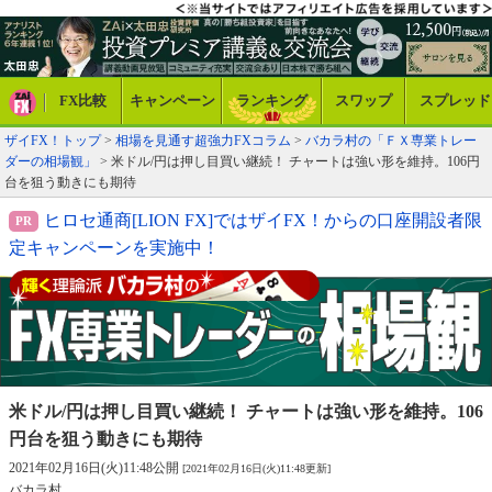
FX比較
キャンペーン
ランキング
スワップ
スプレッド
ザイFX！トップ
>
相場を見通す超強力FXコラム
>
バカラ村の「ＦＸ専業トレー
ダーの相場観」
> 米ドル/円は押し目買い継続！ チャートは強い形を維持。106円
台を狙う動きにも期待
ヒロセ通商[LION FX]ではザイFX！からの口座開設者限
定キャンペーンを実施中！
米ドル/円は押し目買い継続！ チャートは
強い形を維持。106
円台を狙う動きにも期待
2021年02月16日(火)11:48公開
[2021年02月16日(火)11:48更新]
バカラ村