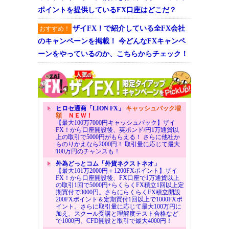
ポイントを提供しているFX口座はどこだ？
ザイFX！で紹介している全FX会社
おすすめ！
のキャンペーンを掲載！ 今どんなFXキャンペ
ーンをやっているのか、こちらからチェック！
ヒロセ通商「LION FX」
キャッシュバック増
額
ＮＥＷ！
【最大100万7000円キャッシュバック】ザイ
FX！から口座開設後、英ポンド/円1万通貨以
上の取引で5000円がもらえる！ さらに他社か
らのりかえなら2000円！ 取引量に応じて最大
100万円のチャンスも！
外為どっとコム「外貨ネクストネオ」
【最大101万2000円＋1200FXポイント】ザイ
FX！から口座開設後、FX口座で1万通貨以上
の取引1回で5000円+らくらくFX積立1回以上定
期買付で3000円。さらにらくらくFX積立開設
200FXポイント＆定期買付1回以上で1000FXポ
イント。さらに取引量に応じて最大100万円に
加え、スクール受講と理解度テスト合格など
で1000円、CFD開設と取引で最大4000円！