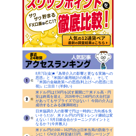
8月7日(金)■『為替介入の影響と更なる実施への
思惑』と『米国の雇用統計の発表』、そして
『米国の金融政策への思惑(利上げへの思惑に注
視)』に注目！(羊飼い)
米ドル/円は150円を試す展開に!? 米ドル高・円
安は終焉を迎え、2026年中に140円の大台打診
があってもサプライズではない！ 今回の介入は
成功するとみる(陳満咲杜)
日米協調介入の影響で円は一時的に方向感を失
いそうだが、米ドル/円の円安トレンド継続は変
えない！9月日銀会合がターニングポイントと
なるか？(今井雅人)
米ドル/円の160～162円台は日米当局の防衛ライ
ンに！ GW介入時安値155円、神田シーリング