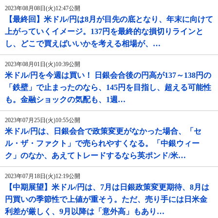
2023年08月08日(火)12:47公開
【最終回】米ドル/円は8月が目先の底となり、年末に向けて
上がっていくイメージ。137円を最終的な損切りラインと
し、どこで買えばいいかを考える相場が、…
2023年08月01日(火)10:39公開
米ドル/円を今週は買い！ 日銀会合後の円高が137～138円の
「鉄壁」で止まったのなら、145円を目指し、超える可能性
も。金融ショックの気配も、1週…
2023年07月25日(火)10:55公開
米ドル/円は、日銀会合で政策変更がなかった場合、「セ
ル・ザ・ファクト」で売られやすくなる。「中銀ウィー
ク」のなか、あえてトレードするなら英ポンド/米…
2023年07月18日(火)12:19公開
【中期展望】米ドル/円は、7月は日銀政策変更期待、8月は
円買いの季節性で上値が重そう。ただ、売り手には日米金
利差が厳しく、9月以降は「意外高」もあり…