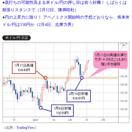
●
底打ちの可能性高まる米ドル/円の押し目は拾う好機！ しばらくは
順張りスタンスで（2月12日、陳満咲杜）
●
円の上昇力に陰り！ アベノミクス開始時の予想どおりなら、将来米
ドル/円は150円か（2月4日、志摩力男）
米ドル/円 日足
（出所：
TradingView
）