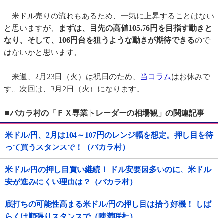
米ドル売りの流れもあるため、一気に上昇することはない
と思いますが、
まずは、目先の高値105.76円を目指す動きと
なり、そして、106円台を狙うような動きが期待できる
ので
はないかと思います。
来週、2月23日（火）は祝日のため、
当コラム
はお休みで
す。次回は、3月2日（火）になります。
■バカラ村の「ＦＸ専業トレーダーの相場観」の関連記事
米ドル/円、2月は104～107円のレンジ幅を想定。押し目を待
って買うスタンスで！（バカラ村）
米ドル/円の押し目買い継続！ ドル安要因多いのに、米ドル
安が進みにくい理由は？（バカラ村）
底打ちの可能性高まる米ドル/円の押し目は拾う好機！ しば
らくは順張りスタンスで（陳満咲杜）