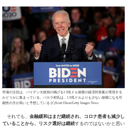
市場の注目は、バイデン大統領の掲げる1.9兆ドル規模の経済対策案が実現する
かどうかに集まっている。バカラ村氏は、1.9兆ドルよりも少ない規模になる可
能性の方が高いと予想している (C)Scott Olson/Getty Images News
それでも、
金融緩和はまだ継続され、コロナ患者も減少し
ていることから、リスク選好は継続
するのではないかと思い