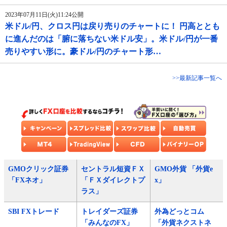
2023年07月11日(火)11:24公開
米ドル/円、クロス円は戻り売りのチャートに！ 円高ととも
に進んだのは「腑に落ちない米ドル安」。米ドル/円が一番
売りやすい形に。豪ドル/円のチャート形…
>>最新記事一覧へ
GMOクリック証券
セントラル短資ＦＸ
GMO外貨 「外貨e
「FXネオ」
「ＦＸダイレクトプ
x」
ラス」
SBI FXトレード
トレイダーズ証券
外為どっとコム
「みんなのFX」
「外貨ネクストネ