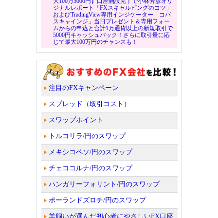
大100万5000円】口座開設完了で小林芳彦オリ
ジナルレポート「FXスキャルピングのコツ」
およびTradingView専用インジケーター「コバ
スキャインジ」当日プレゼント＆専用フォー
ムからの申込と合計1万通貨以上の新規取引で
5000円キャッシュバック！さらに取引量に応
じて最大100万円のチャンスも！
注目のFXキャンペーン
スプレッド（取引コスト）
スワップポイント
トルコリラ/円のスワップ
メキシコペソ/円のスワップ
チェココルナ/円のスワップ
ハンガリーフォリント/円のスワップ
ポーランドズロチ/円のスワップ
羊飼いが選んだ初心者にやさしいFX口座