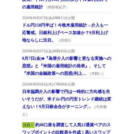
の雇用統計
（持田有紀子）
2026年08月07日(金)09時11分公開
ドル円158円半ば！今晩米雇用統計→介入も一
応警戒。日銀利上げペース加速か？9月利上げ
地ならしに注目。
（ZERO）
2026年08月07日(金)06時45分公開
8月7日(金)■『為替介入の影響と更なる実施への
思惑』と『米国の雇用統計の発表』、そして
『米国の金融政策への思惑(利上…
（羊飼い）
2026年08月06日(木)17時00分公開
日米協調介入の影響で円は一時的に方向感を失
いそうだが、米ドル/円の円安トレンド継続は変
えない！9月日銀会合がターニング…
（今井雅
人）
約40口座を調査して人気12通貨ペアのス
注目！
ワップポイントの比較表を作成！高いスワップ