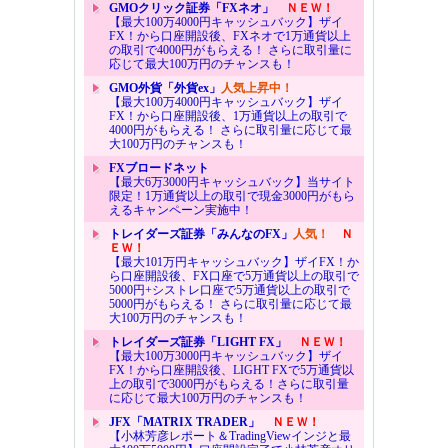
GMOクリック証券「FXネオ」
ＮＥＷ！
【最大100万4000円キャッシュバック】ザイ
FX！から口座開設後、FXネオで1万通貨以上
の取引で4000円がもらえる！ さらに取引量に
応じて最大100万円のチャンスも！
GMO外貨「外貨ex」
人気上昇中！
【最大100万4000円キャッシュバック】ザイ
FX！から口座開設後、1万通貨以上の取引で
4000円がもらえる！ さらに取引量に応じて最
大100万円のチャンスも！
FXブロードネット
【最大6万3000円キャッシュバック】当サイト
限定！1万通貨以上の取引で現金3000円がもら
えるキャンペーン実施中！
トレイダーズ証券「みんなのFX」
人気！
Ｎ
ＥＷ！
【最大101万円キャッシュバック】ザイFX！か
ら口座開設後、FX口座で5万通貨以上の取引で
5000円+シストレ口座で5万通貨以上の取引で
5000円がもらえる！ さらに取引量に応じて最
大100万円のチャンスも！
トレイダーズ証券「LIGHT FX」
ＮＥＷ！
【最大100万3000円キャッシュバック】ザイ
FX！から口座開設後、LIGHT FXで5万通貨以
上の取引で3000円がもらえる！さらに取引量
に応じて最大100万円のチャンスも！
JFX「MATRIX TRADER」
ＮＥＷ！
【小林芳彦レポート＆TradingViewインジと最