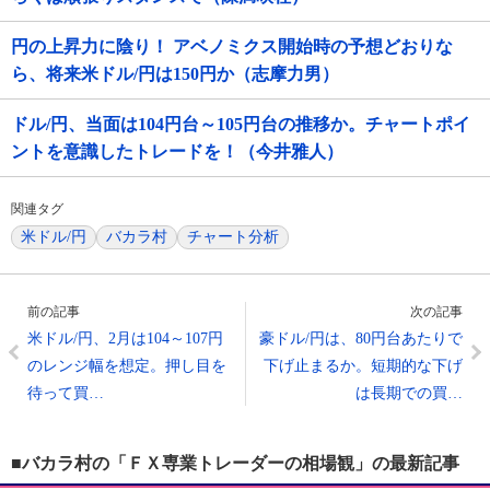
円の上昇力に陰り！ アベノミクス開始時の予想どおりな
ら、将来米ドル/円は150円か（志摩力男）
ドル/円、当面は104円台～105円台の推移か。チャートポイ
ントを意識したトレードを！（今井雅人）
関連タグ
米ドル/円
バカラ村
チャート分析
前の記事
次の記事
米ドル/円、2月は104～107円
豪ドル/円は、80円台あたりで
のレンジ幅を想定。押し目を
下げ止まるか。短期的な下げ
待って買…
は長期での買…
■バカラ村の「ＦＸ専業トレーダーの相場観」の最新記事