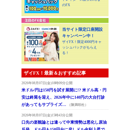
のFX
当サイト限定口座開設
キャンペーン中！
ザイFX！限定4000円キャ
ッシュバックがもらえ
る！
ザイFX！最新＆おすすめ記事
2026年08月07日(金)18時09分公開
米ドル/円は150円を試す展開に!? 米ドル高・円
安は終焉を迎え、2026年中に140円の大台打診
があってもサプライズ…
（陳満咲杜）
2026年08月07日(金)15時43分公開
口先の楽観論とは違って中東情勢は悪化し原油
反発、ドル円も158円台に戻しドル金利上昇で