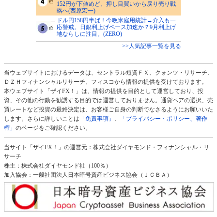
152円が下値めど、押し目買いから戻り売り戦
略へ(西原宏一)
ドル円158円半ば！今晩米雇用統計→介入も一
応警戒。日銀利上げペース加速か？9月利上げ
地ならしに注目。(ZERO)
>>人気記事一覧を見る
当ウェブサイトにおけるデータは、セントラル短資ＦＸ、クォンツ・リサーチ、
ＤＺＨフィナンシャルリサーチ、フィスコから情報の提供を受けております。
本ウェブサイト「ザイFX！」は、情報の提供を目的として運営しており、投
資、その他の行動を勧誘する目的では運営しておりません。通貨ペアの選択、売
買レートなど投資の最終決定は、お客様ご自身の判断でなさるようにお願いいた
します。さらに詳しいことは
「免責事項」
、
「プライバシー・ポリシー、著作
権」
のページをご確認ください。
当サイト「ザイFX！」の運営元：株式会社ダイヤモンド・フィナンシャル・リ
サーチ
株主：株式会社ダイヤモンド社（100％）
加入協会：一般社団法人日本暗号資産ビジネス協会（ＪＣＢＡ）