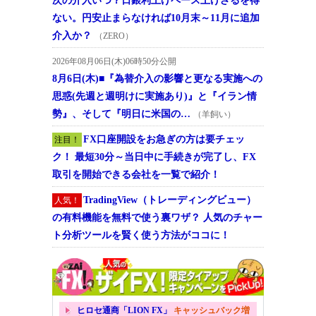
次の介入いつ？日銀利上げペース上げざるを得
ない。円安止まらなければ10月末～11月に追加
介入か？
（ZERO）
2026年08月06日(木)06時50分公開
8月6日(木)■『為替介入の影響と更なる実施への
思惑(先週と週明けに実施あり)』と『イラン情
勢』、そして『明日に米国の…
（羊飼い）
FX口座開設をお急ぎの方は要チェッ
注目！
ク！ 最短30分～当日中に手続きが完了し、FX
取引を開始できる会社を一覧で紹介！
TradingView（トレーディングビュー）
人気！
の有料機能を無料で使う裏ワザ？ 人気のチャー
ト分析ツールを賢く使う方法がココに！
ヒロセ通商「LION FX」
キャッシュバック増