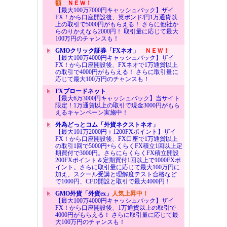
額
ＮＥＷ！
【最大100万7000円キャッシュバック】ザイ
FX！から口座開設後、英ポンド/円1万通貨以
上の取引で5000円がもらえる！ さらに他社か
らのりかえなら2000円！ 取引量に応じて最大
100万円のチャンスも！
GMOクリック証券「FXネオ」
ＮＥＷ！
【最大100万4000円キャッシュバック】ザイ
FX！から口座開設後、FXネオで1万通貨以上
の取引で4000円がもらえる！ さらに取引量に
応じて最大100万円のチャンスも！
FXブロードネット
【最大6万3000円キャッシュバック】当サイト
限定！1万通貨以上の取引で現金3000円がもら
えるキャンペーン実施中！
外為どっとコム「外貨ネクストネオ」
【最大101万2000円＋1200FXポイント】ザイ
FX！から口座開設後、FX口座で1万通貨以上
の取引1回で5000円+らくらくFX積立1回以上定
期買付で3000円。さらにらくらくFX積立開設
200FXポイント＆定期買付1回以上で1000FXポ
イント。さらに取引量に応じて最大100万円に
加え、スクール受講と理解度テスト合格など
で1000円、CFD開設と取引で最大4000円！
GMO外貨「外貨ex」
人気上昇中！
【最大100万4000円キャッシュバック】ザイ
FX！から口座開設後、1万通貨以上の取引で
4000円がもらえる！ さらに取引量に応じて最
大100万円のチャンスも！