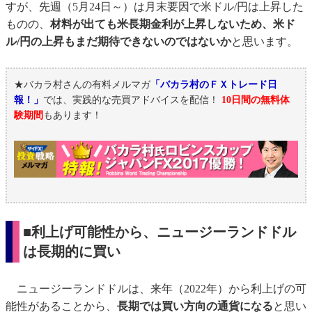
すが、先週（5月24日～）は月末要因で米ドル/円は上昇した
ものの、
材料が出ても米長期金利が上昇しないため、米ド
ル/円の上昇もまだ期待できないのではないか
と思います。
★バカラ村さんの有料メルマガ
「バカラ村のＦＸトレード日
報！」
では、実践的な売買アドバイスを配信！
10日間の無料体
験期間
もあります！
■利上げ可能性から、ニュージーランドドル
は長期的に買い
ニュージーランドドルは、来年（2022年）から利上げの可
能性があることから、
長期では買い方向の通貨になる
と思い