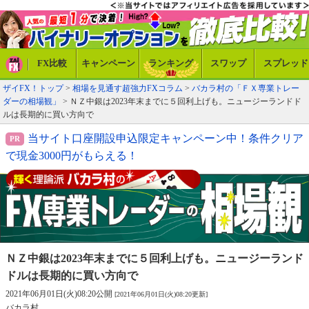
FX比較
キャンペーン
ランキング
スワップ
スプレッド
ザイFX！トップ
>
相場を見通す超強力FXコラム
>
バカラ村の「ＦＸ専業トレー
ダーの相場観」
> ＮＺ中銀は2023年末までに５回利上げも。ニュージーランドド
ルは長期的に買い方向で
当サイト口座開設申込限定キャンペーン中！条件クリア
で現金3000円がもらえる！
ＮＺ中銀は2023年末までに５回利上げも。
ニュージーランド
ドルは長期的に買い方向で
2021年06月01日(火)08:20公開
[2021年06月01日(火)08:20更新]
バカラ村