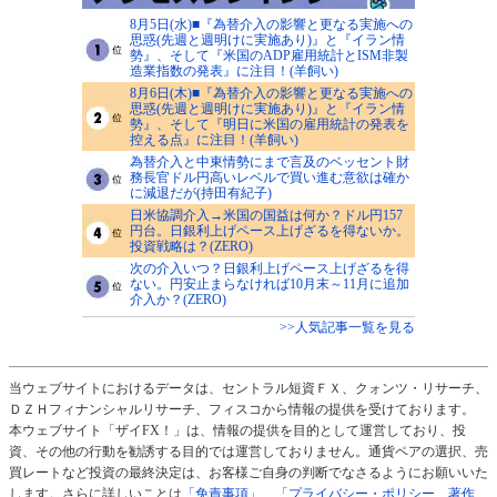
8月5日(水)■『為替介入の影響と更なる実施への
思惑(先週と週明けに実施あり)』と『イラン情
勢』、そして『米国のADP雇用統計とISM非製
造業指数の発表』に注目！(羊飼い)
8月6日(木)■『為替介入の影響と更なる実施への
思惑(先週と週明けに実施あり)』と『イラン情
勢』、そして『明日に米国の雇用統計の発表を
控える点』に注目！(羊飼い)
為替介入と中東情勢にまで言及のベッセント財
務長官ドル円高いレベルで買い進む意欲は確か
に減退だが(持田有紀子)
日米協調介入→米国の国益は何か？ドル円157
円台。日銀利上げペース上げざるを得ないか。
投資戦略は？(ZERO)
次の介入いつ？日銀利上げペース上げざるを得
ない。円安止まらなければ10月末～11月に追加
介入か？(ZERO)
>>人気記事一覧を見る
当ウェブサイトにおけるデータは、セントラル短資ＦＸ、クォンツ・リサーチ、
ＤＺＨフィナンシャルリサーチ、フィスコから情報の提供を受けております。
本ウェブサイト「ザイFX！」は、情報の提供を目的として運営しており、投
資、その他の行動を勧誘する目的では運営しておりません。通貨ペアの選択、売
買レートなど投資の最終決定は、お客様ご自身の判断でなさるようにお願いいた
します。さらに詳しいことは
「免責事項」
、
「プライバシー・ポリシー、著作