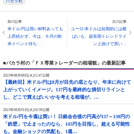
バカラ村
前の記事
次の記事
米ドル/円は買い材料あっても
ユーロ/米ドルは短期的には横
上昇続かず。今は、６月の欧
ばいも、超長期トレンドライ
米イベント待ち…
ン上抜けで買い…
■バカラ村の「ＦＸ専業トレーダーの相場観」の最新記事
2023年08月08日(火)12:47公開
【最終回】米ドル/円は8月が目先の底となり、年末に向けて
上がっていくイメージ。137円を最終的な損切りラインと
し、どこで買えばいいかを考える相場が、…
2023年08月01日(火)10:39公開
米ドル/円を今週は買い！ 日銀会合後の円高が137～138円の
「鉄壁」で止まったのなら、145円を目指し、超える可能性
も。金融ショックの気配も、1週…