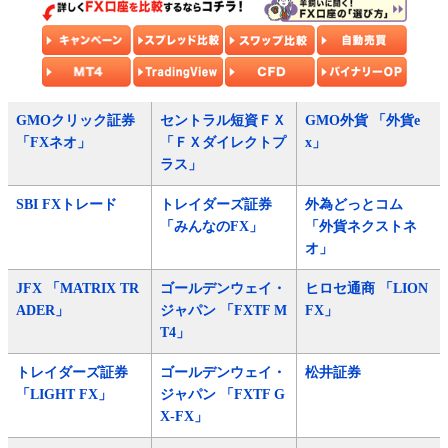
GMOクリック証券
セントラル短資ＦＸ
GMO外貨 「外貨e
「FXネオ」
「ＦＸダイレクトプ
x」
ラス」
SBI FXトレード
トレイダーズ証券
外為どっとコム
「みんなのFX」
「外貨ネクストネ
オ」
JFX 「MATRIX TR
ゴールデンウェイ・
ヒロセ通商 「LION
ADER」
ジャパン 「FXTF M
FX」
T4」
トレイダーズ証券
ゴールデンウェイ・
松井証券
「LIGHT FX」
ジャパン 「FXTF G
X-FX」