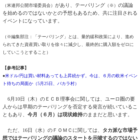
があり、テーパリング
の議論
（米連邦公開市場委員会）
（※）
を始めるのではないかとの予想もあるため、共に注目される
イベントになっています。
（※編集部注：「テーパリング」とは、量的緩和政策により、進め
られてきた資産買い取りを徐々に減少し、最終的に購入額をゼロに
していこうとすること）
【参考記事】
●
米ドル/円は買い材料あっても上昇続かず。今は、６月の欧米イベン
ト待ちの局面か（5月25日、バカラ村）
6月10日（木）のＥＣＢ理事会に関しては、ユーロ圏の要
人からは早期のテーパリングを否定する発言が続いているこ
ともあり、
今月（６月）は現状維持
のままだと思います。
ただ、16日（水）のＦＯＭＣに関しては、
タカ派な市場予
想ではテーパリングの議論のスタートを示唆するのではない