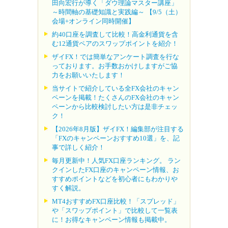
田向宏行が導く「ダウ理論マスター講座」
～時間軸の基礎知識と実践編～ 【9/5（土）
会場+オンライン同時開催】
約40口座を調査して比較！高金利通貨を含
む12通貨ペアのスワップポイントを紹介！
ザイFX！では簡単なアンケート調査を行な
っております。お手数おかけしますがご協
力をお願いいたします！
当サイトで紹介している全FX会社のキャン
ペーンを掲載！たくさんのFX会社のキャン
ペーンから比較検討したい方は是非チェッ
ク！
【2026年8月版】ザイFX！編集部が注目する
「FXのキャンペーンおすすめ10選」を、記
事で詳しく紹介！
毎月更新中！人気FX口座ランキング。 ラン
クインしたFX口座のキャンペーン情報、お
すすめポイントなどを初心者にもわかりや
すく解説。
MT4おすすめFX口座比較！「スプレッド」
や「スワップポイント」で比較して一覧表
に！お得なキャンペーン情報も掲載中。