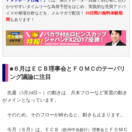
ＦＸトレード日報！」
では、個人トレーダー目線で初心者にもわ
かりやすいタイムリーな為替予想をはじめ、実践的な売買アドバ
イスや相場分析などを、メルマガで配信！
10日間の無料体験期
間
もあります！
■６月はＥＣＢ理事会とＦＯＭＣのテーパリ
ング議論に注目
先週（5月24日～）の動きは、月末フローなど実需の動き
がメインとなっています。
そのため、そのフローが終わると、動きも止まります。
今月（６月）は、ＥＣＢ
とＦＯＭＣ
（欧州中央銀行）理事会