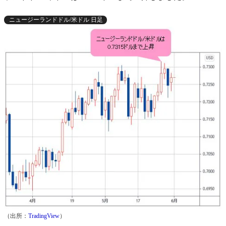
ニュージーランドドル/米ドル 日足
（出所：
TradingView
）