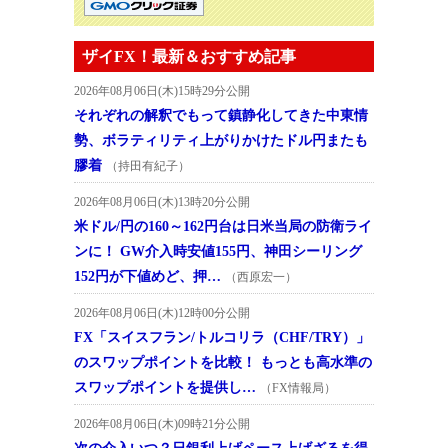
ザイFX！最新＆おすすめ記事
2026年08月06日(木)15時29分公開
それぞれの解釈でもって鎮静化してきた中東情
勢、ボラティリティ上がりかけたドル円またも
膠着
（持田有紀子）
2026年08月06日(木)13時20分公開
米ドル/円の160～162円台は日米当局の防衛ライ
ンに！ GW介入時安値155円、神田シーリング
152円が下値めど、押…
（西原宏一）
2026年08月06日(木)12時00分公開
FX「スイスフラン/トルコリラ（CHF/TRY）」
のスワップポイントを比較！ もっとも高水準の
スワップポイントを提供し…
（FX情報局）
2026年08月06日(木)09時21分公開