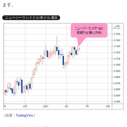
ます。
ニュージーランドドル/米ドル 週足
（出所：
TradingView
）