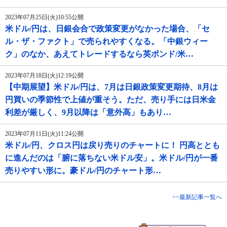
2023年07月25日(火)10:55公開
米ドル/円は、日銀会合で政策変更がなかった場合、「セ
ル・ザ・ファクト」で売られやすくなる。「中銀ウィー
ク」のなか、あえてトレードするなら英ポンド/米…
2023年07月18日(火)12:19公開
【中期展望】米ドル/円は、7月は日銀政策変更期待、8月は
円買いの季節性で上値が重そう。ただ、売り手には日米金
利差が厳しく、9月以降は「意外高」もあり…
2023年07月11日(火)11:24公開
米ドル/円、クロス円は戻り売りのチャートに！ 円高ととも
に進んだのは「腑に落ちない米ドル安」。米ドル/円が一番
売りやすい形に。豪ドル/円のチャート形…
>>最新記事一覧へ