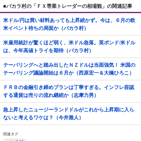
■バカラ村の「ＦＸ専業トレーダーの相場観」の関連記事
米ドル/円は買い材料あっても上昇続かず。今は、６月の欧
米イベント待ちの局面か（バカラ村）
米雇用統計が驚くほど弱く、米ドル急落。英ポンド/米ドル
は、今年高値トライを期待（バカラ村）
テーパリングへと踏み出したＮＺドルは当面強気！ 米国の
テーパリング議論開始は６月か（西原宏一＆大橋ひろこ）
ＦＲＢの金融引き締めプランは丁寧すぎる。インフレ容認
する通貨は売りの流れ継続か（志摩力男）
急上昇したニュージーランドドルがこれから上昇期に入ら
ないと考えるワケは？（今井雅人）
関連タグ