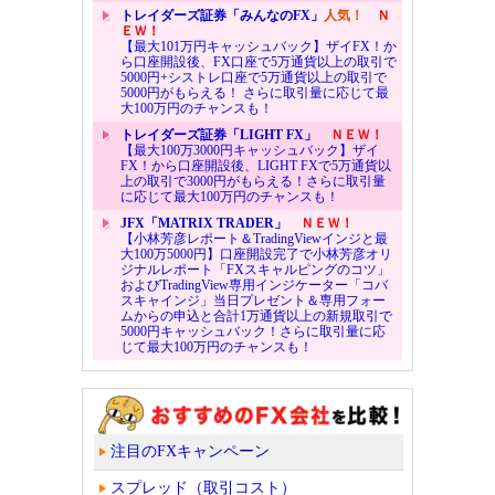
トレイダーズ証券「みんなのFX」
人気！
Ｎ
ＥＷ！
【最大101万円キャッシュバック】ザイFX！か
ら口座開設後、FX口座で5万通貨以上の取引で
5000円+シストレ口座で5万通貨以上の取引で
5000円がもらえる！ さらに取引量に応じて最
大100万円のチャンスも！
トレイダーズ証券「LIGHT FX」
ＮＥＷ！
【最大100万3000円キャッシュバック】ザイ
FX！から口座開設後、LIGHT FXで5万通貨以
上の取引で3000円がもらえる！さらに取引量
に応じて最大100万円のチャンスも！
JFX「MATRIX TRADER」
ＮＥＷ！
【小林芳彦レポート＆TradingViewインジと最
大100万5000円】口座開設完了で小林芳彦オリ
ジナルレポート「FXスキャルピングのコツ」
およびTradingView専用インジケーター「コバ
スキャインジ」当日プレゼント＆専用フォー
ムからの申込と合計1万通貨以上の新規取引で
5000円キャッシュバック！さらに取引量に応
じて最大100万円のチャンスも！
注目のFXキャンペーン
スプレッド（取引コスト）