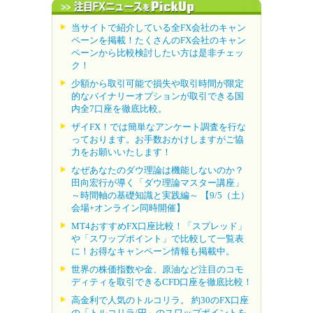
当サイトで紹介している全FX会社のキャン
ペーンを掲載！たくさんのFX会社のキャン
ペーンから比較検討したい方は是非チェッ
ク！
少額から取引可能で損失や取引時間が限定
的なバイナリーオプションが取引できる国
内全7口座を徹底比較。
ザイFX！では簡単なアンケート調査を行な
っております。お手数おかけしますがご協
力をお願いいたします！
なぜあなたのダウ理論は機能しないのか？
田向宏行が導く「ダウ理論マスター講座」
～時間軸の基礎知識と実践編～ 【9/5（土）
会場+オンライン同時開催】
MT4おすすめFX口座比較！「スプレッド」
や「スワップポイント」で比較して一覧表
に！お得なキャンペーン情報も掲載中。
世界の株価指数や金、原油など注目のコモ
ディティを取引できるCFD口座を徹底比較！
高金利で人気のトルコリラ。 約30のFX口座
の「トルコリラ/円」のスワップポイントを