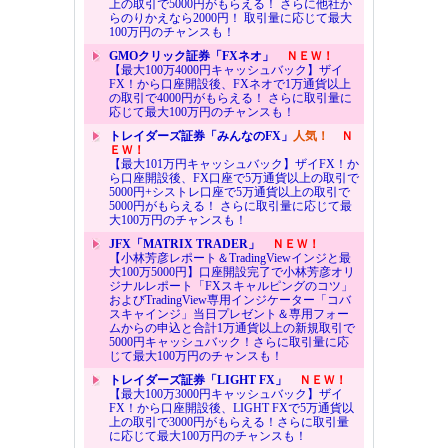
上の取引で5000円がもらえる！ さらに他社か
らのりかえなら2000円！ 取引量に応じて最大
100万円のチャンスも！
GMOクリック証券「FXネオ」
ＮＥＷ！
【最大100万4000円キャッシュバック】ザイ
FX！から口座開設後、FXネオで1万通貨以上
の取引で4000円がもらえる！ さらに取引量に
応じて最大100万円のチャンスも！
トレイダーズ証券「みんなのFX」
人気！
Ｎ
ＥＷ！
【最大101万円キャッシュバック】ザイFX！か
ら口座開設後、FX口座で5万通貨以上の取引で
5000円+シストレ口座で5万通貨以上の取引で
5000円がもらえる！ さらに取引量に応じて最
大100万円のチャンスも！
JFX「MATRIX TRADER」
ＮＥＷ！
【小林芳彦レポート＆TradingViewインジと最
大100万5000円】口座開設完了で小林芳彦オリ
ジナルレポート「FXスキャルピングのコツ」
およびTradingView専用インジケーター「コバ
スキャインジ」当日プレゼント＆専用フォー
ムからの申込と合計1万通貨以上の新規取引で
5000円キャッシュバック！さらに取引量に応
じて最大100万円のチャンスも！
トレイダーズ証券「LIGHT FX」
ＮＥＷ！
【最大100万3000円キャッシュバック】ザイ
FX！から口座開設後、LIGHT FXで5万通貨以
上の取引で3000円がもらえる！さらに取引量
に応じて最大100万円のチャンスも！