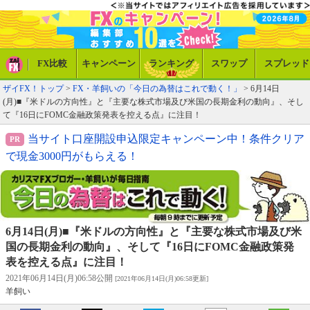
FX比較
キャンペーン
ランキング
スワップ
スプレッド
ザイFX！トップ
>
FX・羊飼いの「今日の為替はこれで動く！」
> 6月14日
(月)■『米ドルの方向性』と『主要な株式市場及び米国の長期金利の動向』、そし
て『16日にFOMC金融政策発表を控える点』に注目！
当サイト口座開設申込限定キャンペーン中！条件クリア
で現金3000円がもらえる！
6月14日(月)■『米ドルの方向性』と『主要な株式市場及び米
国の長期金利の動向』、そして『16日にFOMC金融政策発
表を控える点』に注目！
2021年06月14日(月)06:58公開
[2021年06月14日(月)06:58更新]
羊飼い