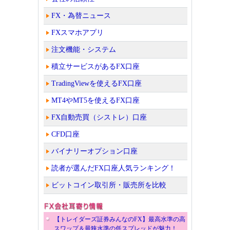
FX・為替ニュース
FXスマホアプリ
注文機能・システム
積立サービスがあるFX口座
TradingViewを使えるFX口座
MT4やMT5を使えるFX口座
FX自動売買（シストレ）口座
CFD口座
バイナリーオプション口座
読者が選んだFX口座人気ランキング！
ビットコイン取引所・販売所を比較
【トレイダーズ証券みんなのFX】最高水準の高
スワップ＆最狭水準の低スプレッドが魅力！