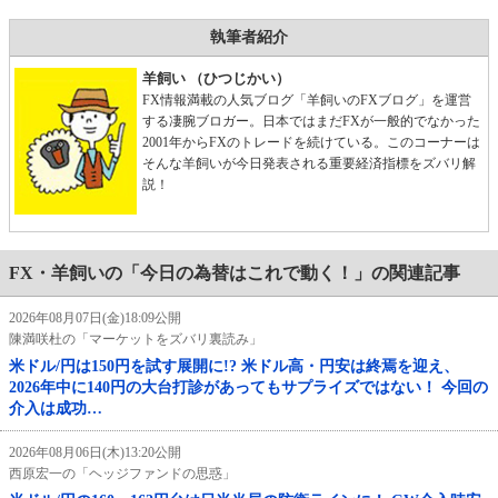
執筆者紹介
羊飼い （ひつじかい）
FX情報満載の人気ブログ「羊飼いのFXブログ」を運営
する凄腕ブロガー。日本ではまだFXが一般的でなかった
2001年からFXのトレードを続けている。このコーナーは
そんな羊飼いが今日発表される重要経済指標をズバリ解
説！
FX・羊飼いの「今日の為替はこれで動く！」の関連記事
2026年08月07日(金)18:09公開
陳満咲杜の「マーケットをズバリ裏読み」
米ドル/円は150円を試す展開に!? 米ドル高・円安は終焉を迎え、
2026年中に140円の大台打診があってもサプライズではない！ 今回の
介入は成功…
2026年08月06日(木)13:20公開
西原宏一の「ヘッジファンドの思惑」