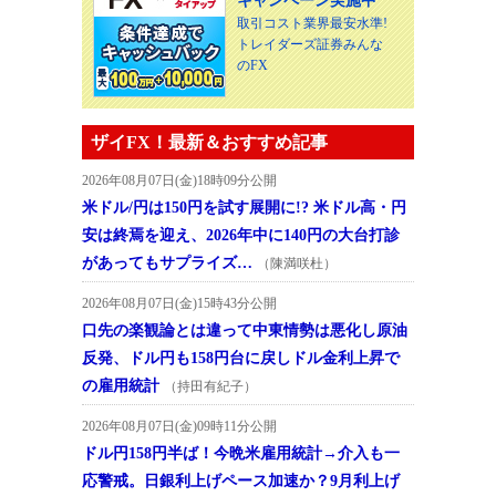
キャンペーン実施中
取引コスト業界最安水準!
トレイダーズ証券みんな
のFX
ザイFX！最新＆おすすめ記事
2026年08月07日(金)18時09分公開
米ドル/円は150円を試す展開に!? 米ドル高・円
安は終焉を迎え、2026年中に140円の大台打診
があってもサプライズ…
（陳満咲杜）
2026年08月07日(金)15時43分公開
口先の楽観論とは違って中東情勢は悪化し原油
反発、ドル円も158円台に戻しドル金利上昇で
の雇用統計
（持田有紀子）
2026年08月07日(金)09時11分公開
ドル円158円半ば！今晩米雇用統計→介入も一
応警戒。日銀利上げペース加速か？9月利上げ