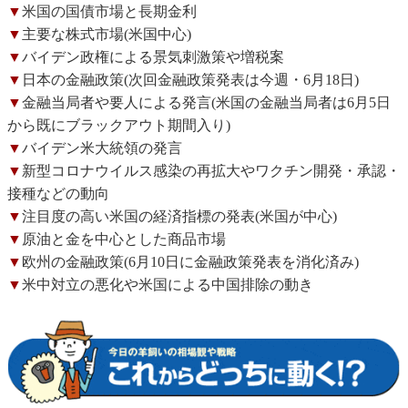
▼
米国の国債市場と長期金利
▼
主要な株式市場(米国中心)
▼
バイデン政権による景気刺激策や増税案
▼
日本の金融政策(次回金融政策発表は今週・6月18日)
▼
金融当局者や要人による発言(米国の金融当局者は6月5日
から既にブラックアウト期間入り)
▼
バイデン米大統領の発言
▼
新型コロナウイルス感染の再拡大やワクチン開発・承認・
接種などの動向
▼
注目度の高い米国の経済指標の発表(米国が中心)
▼
原油と金を中心とした商品市場
▼
欧州の金融政策(6月10日に金融政策発表を消化済み)
▼
米中対立の悪化や米国による中国排除の動き