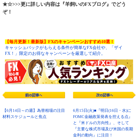
★☆>>>更に詳しい内容は『羊飼いのFXブログ』でどう
ぞ！
【毎月更新！最新版】FXのキャンペーンおすすめ10選！
キャッシュバックがもらえる条件が簡単なFX会社や、「ザイ
FX！」限定のお得なキャンペーンを厳選して紹介。
【6月14日～の週】為替相場の注目
6月15日(火)■『明日(16日・水)に
材料スケジュールと焦点
FOMC金融政策発表を控える点』
と『米ドルの方向性』、そして
『主要な株式市場及び米国の長期
金利の動向』に注目！