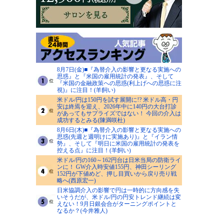
8月7日(金)■『為替介入の影響と更なる実施への
思惑』と『米国の雇用統計の発表』、そして
『米国の金融政策への思惑(利上げへの思惑に注
視)』に注目！(羊飼い)
米ドル/円は150円を試す展開に!? 米ドル高・円
安は終焉を迎え、2026年中に140円の大台打診
があってもサプライズではない！ 今回の介入は
成功するとみる(陳満咲杜)
8月6日(木)■『為替介入の影響と更なる実施への
思惑(先週と週明けに実施あり)』と『イラン情
勢』、そして『明日に米国の雇用統計の発表を
控える点』に注目！(羊飼い)
米ドル/円の160～162円台は日米当局の防衛ライ
ンに！ GW介入時安値155円、神田シーリング
152円が下値めど、押し目買いから戻り売り戦
略へ(西原宏一)
日米協調介入の影響で円は一時的に方向感を失
いそうだが、米ドル/円の円安トレンド継続は変
えない！9月日銀会合がターニングポイントと
なるか？(今井雅人)