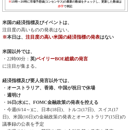
※
15時～20時に市場予想値(コンセンサス)の最新の数値をチェックし、更新した数値は
赤字
で表記
米国の経済指標及びイベントは、
注目度の高いものの発表はない。
※
本日は、
注目度の高い米国の経済指標の発表
はない
米国以外では、
・22時00分：
英)
ベイリーBOE総裁の発言
に注目が集まる。
経済指標及び要人発言以外では、
・
オーストラリア、香港、中国が祝日で休場
・
週明け
・
16日(水)に、FOMC金融政策の発表を控える
・今週(6/14～)に、日本(18日)、トルコ(17日)、スイス(17
日)、米国(16日)の金融政策の発表とオーストラリア(15日)の
議事録の公表を予定