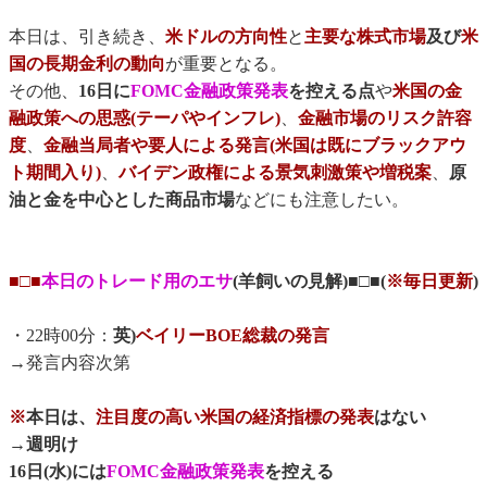
本日は、引き続き、
米ドルの方向性
と
主要な株式市場
及び
米
国の長期金利の動向
が重要となる。
その他、
16日に
FOMC金融政策発表
を控える点
や
米国の金
融政策への思惑(テーパやインフレ)
、
金融市場のリスク許容
度
、
金融当局者や要人による発言(米国は既にブラックアウ
ト期間入り)
、
バイデン政権による景気刺激策や増税案
、
原
油と金を中心とした商品市場
などにも注意したい。
■□■
本日のトレード用のエサ
(羊飼いの見解)■□■(
※毎日更新
)
・22時00分：
英)
ベイリーBOE総裁の発言
→発言内容次第
※
本日は、
注目度の高い米国の経済指標の発表
はない
→
週明け
16日(水)には
FOMC金融政策発表
を控える