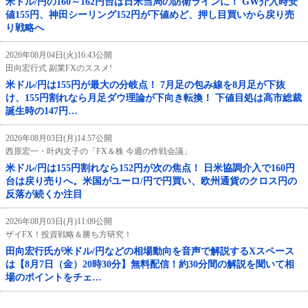
米ドル/円の160～162円台は日米当局の防衛ラインに！ GW介入時安
値155円、神田シーリング152円が下値めど、押し目買いから戻り売
り戦略へ
2026年08月04日(火)16:43公開
田向宏行式 副業FXのススメ!
米ドル/円は155円が最大の分岐点！ 7月足の包み線を8月足が下抜
け、155円割れなら月足ダウ理論が下向き転換！ 下値目処は高市総裁
誕生時の147円…
2026年08月03日(月)14:57公開
西原宏一・叶内文子の「FX＆株 今週の作戦会議」
米ドル/円は155円割れなら152円が次の焦点！ 日米協調介入で160円
台は戻り売りへ。米国がユーロ/円で円買い、欧州通貨のクロス円の
反落が続くか注目
2026年08月03日(月)11:09公開
ザイFX！投資戦略＆勝ち方研究！
田向宏行氏が米ドル/円などの相場動向を音声で解説するXスペース
は【8月7日（金）20時30分】無料配信！約30分間の解説を聞いて相
場のポイントをチェ…