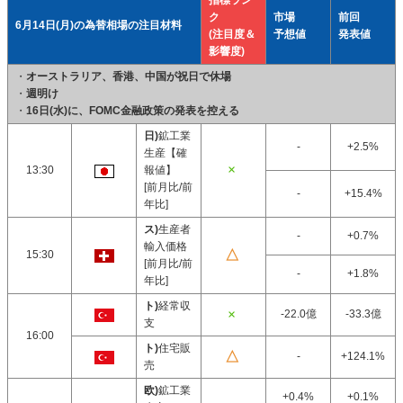
指標ラン
ク
市場
前回
6月14日(月)の為替相場の注目材料
(注目度＆
予想値
発表値
影響度)
・
オーストラリア、香港、中国が祝日で休場
・
週明け
・
16日(水)に、FOMC金融政策の発表を控える
日)
鉱工業
-
+2.5%
生産【確
13:30
報値】
[前月比/前
-
+15.4%
年比]
ス)
生産者
-
+0.7%
輸入価格
15:30
[前月比/前
-
+1.8%
年比]
ト)
経常収
-22.0億
-33.3億
支
16:00
ト)
住宅販
-
+124.1%
売
欧)
鉱工業
+0.4%
+0.1%