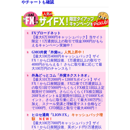
やチャートも確認
FXブロードネット
【最大6万3000円キャッシュバック】当サイト
限定！1万通貨以上の取引で現金3000円がもら
えるキャンペーン実施中！
GMO外貨「外貨ex」
人気上昇中！
【最大100万4000円キャッシュバック】ザイ
FX！から口座開設後、1万通貨以上の取引で
4000円がもらえる！ さらに取引量に応じて最
大100万円のチャンスも！
外為どっとコム「外貨ネクストネオ」
【最大101万2000円＋1200FXポイント】ザイ
FX！から口座開設後、FX口座で1万通貨以上
の取引1回で5000円+らくらくFX積立1回以上定
期買付で3000円。さらにらくらくFX積立開設
200FXポイント＆定期買付1回以上で1000FXポ
イント。さらに取引量に応じて最大100万円に
加え、スクール受講と理解度テスト合格など
で1000円、CFD開設と取引で最大4000円！
ヒロセ通商「LION FX」
キャッシュバック増
額
ＮＥＷ！
【最大100万7000円キャッシュバック】ザイ
FX！から口座開設後、英ポンド/円1万通貨以