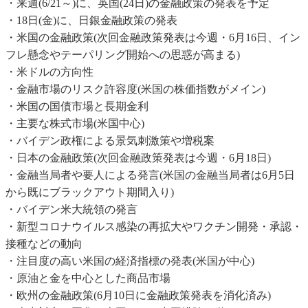
・来週(6/21～)に、英国(24日)の金融政策の発表を予定
・18日(金)に、日銀金融政策の発表
・米国の金融政策(次回金融政策発表は今週・6月16日、イン
フレ懸念やテーパリング開始への思惑が高まる)
・米ドルの方向性
・金融市場のリスク許容度(米国の株価指数がメイン)
・米国の国債市場と長期金利
・主要な株式市場(米国中心)
・バイデン政権による景気刺激策や増税案
・日本の金融政策(次回金融政策発表は今週・6月18日)
・金融当局者や要人による発言(米国の金融当局者は6月5日
から既にブラックアウト期間入り)
・バイデン米大統領の発言
・新型コロナウイルス感染の再拡大やワクチン開発・承認・
接種などの動向
・注目度の高い米国の経済指標の発表(米国が中心)
・原油と金を中心とした商品市場
・欧州の金融政策(6月10日に金融政策発表を消化済み)