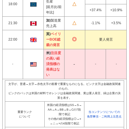
生産
18:00
[前月比/前
+37.4%
+10.9%
年比]
加)
製造業
21:30
-1.1%
+3.5%
売上高
英)
ベイリ
22:00
ーBOE総
要人発言
裁の発言
米)
注目度
の高い経
-
済指標の
-
-
発表はな
い
文字が、普通→太字→赤色太字の順番で重要なものになる。ピンク太字は金融政策関連
のもの。
ピンクのバックは米国の材料でオレンジは金融政策関連、黄は要人発言、緑は企業の決
算を表す。
米国の経済指標はSS→S→
AA→A→BB→B→Cの7段
重要ランク
当コンテンツについての
階で表記
について
免罪事項・ご利用上注意点
その他の経済指標は◎→○
→△→×の4段階で表記