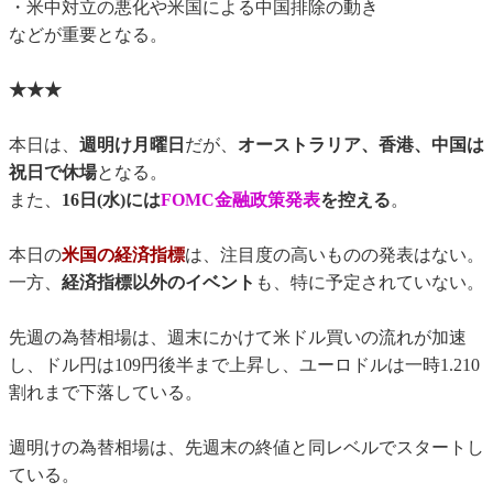
・米中対立の悪化や米国による中国排除の動き
などが重要となる。
★★★
本日は、
週明け月曜日
だが、
オーストラリア、香港、中国は
祝日で休場
となる。
また、
16日(水)には
FOMC金融政策発表
を控える
。
本日の
米国の経済指標
は、注目度の高いものの発表はない。
一方、
経済指標以外のイベント
も、特に予定されていない。
先週の為替相場は、週末にかけて米ドル買いの流れが加速
し、ドル円は109円後半まで上昇し、ユーロドルは一時1.210
割れまで下落している。
週明けの為替相場は、先週末の終値と同レベルでスタートし
ている。