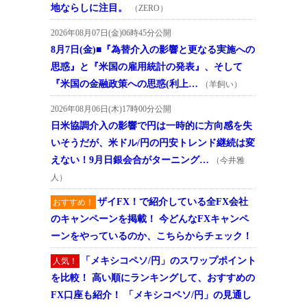
地ならしに注目。
（ZERO）
2026年08月07日(金)06時45分公開
8月7日(金)■『為替介入の影響と更なる実施への
思惑』と『米国の雇用統計の発表』、そして
『米国の金融政策への思惑(利上…
（羊飼い）
2026年08月06日(木)17時00分公開
日米協調介入の影響で円は一時的に方向感を失
いそうだが、米ドル/円の円安トレンド継続は変
えない！9月日銀会合がターニング…
（今井雅
人）
ザイFX！で紹介している全FX会社
おすすめ！
のキャンペーンを掲載！ 今どんなFXキャンペ
ーンをやっているのか、こちらからチェック！
「メキシコペソ/円」のスワップポイント
人気！
を比較！ 高い順にランキングして、おすすめの
FX口座も紹介！ 「メキシコペソ/円」の見通し