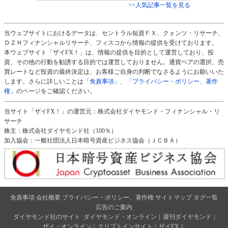
>>人気記事一覧を見る
当ウェブサイトにおけるデータは、セントラル短資ＦＸ、クォンツ・リサーチ、
ＤＺＨフィナンシャルリサーチ、フィスコから情報の提供を受けております。
本ウェブサイト「ザイFX！」は、情報の提供を目的として運営しており、投
資、その他の行動を勧誘する目的では運営しておりません。通貨ペアの選択、売
買レートなど投資の最終決定は、お客様ご自身の判断でなさるようにお願いいた
します。さらに詳しいことは
「免責事項」
、
「プライバシー・ポリシー、著作
権」
のページをご確認ください。
当サイト「ザイFX！」の運営元：株式会社ダイヤモンド・フィナンシャル・リ
サーチ
株主：株式会社ダイヤモンド社（100％）
加入協会：一般社団法人日本暗号資産ビジネス協会（ＪＣＢＡ）
免責事項
会社概要
プライバシー・ポリシー、著作権
サイトマップ
タグ一覧
広告のご案内
ダイヤモンド社のサイト
ダイヤモンド・オンライン
|
週刊ダイヤモンド
|
ザイ・オンライン
|
クリプトインサイト
|
ザイFX！