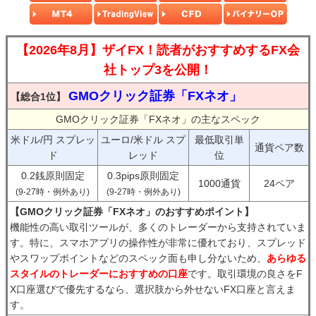
【2026年8月】ザイFX！読者がおすすめするFX会
社トップ3を公開！
GMOクリック証券「FXネオ」
【総合1位】
GMOクリック証券「FXネオ」の主なスペック
米ドル/円 スプレッ
ユーロ/米ドル スプ
最低取引単
通貨ペア数
ド
レッド
位
0.2銭原則固定
0.3pips原則固定
1000通貨
24ペア
(9-27時・例外あり)
(9-27時・例外あり)
【GMOクリック証券「FXネオ」のおすすめポイント】
機能性の高い取引ツールが、多くのトレーダーから支持されていま
す。特に、スマホアプリの操作性が非常に優れており、スプレッド
やスワップポイントなどのスペック面も申し分ないため、
あらゆる
スタイルのトレーダーにおすすめの口座
です。取引環境の良さをF
X口座選びで優先するなら、選択肢から外せないFX口座と言えま
す。