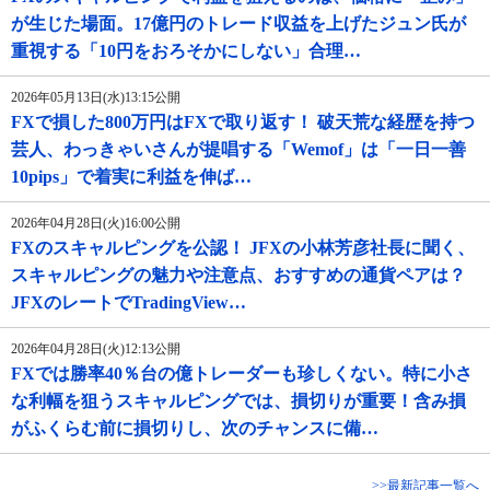
が生じた場面。17億円のトレード収益を上げたジュン氏が
重視する「10円をおろそかにしない」合理…
2026年05月13日(水)13:15公開
FXで損した800万円はFXで取り返す！ 破天荒な経歴を持つ
芸人、わっきゃいさんが提唱する「Wemof」は「一日一善
10pips」で着実に利益を伸ば…
2026年04月28日(火)16:00公開
FXのスキャルピングを公認！ JFXの小林芳彦社長に聞く、
スキャルピングの魅力や注意点、おすすめの通貨ペアは？
JFXのレートでTradingView…
2026年04月28日(火)12:13公開
FXでは勝率40％台の億トレーダーも珍しくない。特に小さ
な利幅を狙うスキャルピングでは、損切りが重要！含み損
がふくらむ前に損切りし、次のチャンスに備…
>>最新記事一覧へ