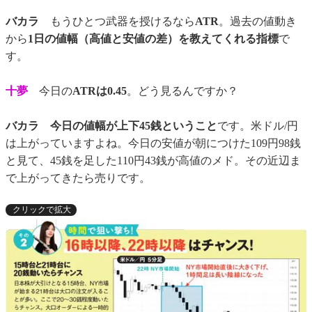
バカラ
もうひとつ武器を授けるなら
ATR
。過去の値動き
から
1日の値幅（高値と安値の差）を教えてくれる指標
で
す。
十夢
今日の
ATRは0.45
。どう見るんですか？
バカラ
今日の値幅が上下45銭ということ
です。米ドル/円
は上がっていますよね。今日の安値が朝につけた109円98銭
と見て、45銭を足した110円43銭が高値のメド。その近辺ま
で上がってきたら売りです。
クリックで拡大