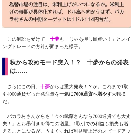
この解説を受けて、
十夢
も「じゃあ押し目買い！」とスイ
ングトレードの方針が固まった様子。
秋から攻めモード突入！？ 十夢からの発表
は……
さらにこの日、
十夢
からは重大発表！？が。これまで1取
引4000通貨だった発注量を
一気に7000通貨へ増やす
大転換
だ。
バカラ村さんからも「今の武藤さんなら7000通貨でも大丈
夫！」とお墨付きを得ての増量。1取引での利益も損失も増
えることになるが、うまくすれば利益積上げのスピードアッ