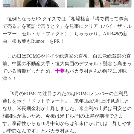
恒例となったFXクイズでは「相場格言『噂で買って事実
で売る』を英語で言うと？」を見事にクリア（バイ・ザ・ル
ーマー、セル・ザ・ファクト）。ちゃっかり、AKB48の新
曲「根も葉もRumor」をPR！
この日はFOMCやドイツ総選挙の直後、自民党総裁選の直
前、中国の不動産大手・恒大集団のデフォルト懸念も高まっ
ている時期だったため、
十夢
もバカラ村さんの解説に興味
津々！
「9月のFOMCで注目されたのはFOMCメンバーの金利見
通しを示す『ドットチャート』。来年1回の利上げ見通しと
なり、米長期金利が上昇しました。米金利の上昇は円安との
相関性が高いため、今後は米ドル/円の上昇が期待できま
す。季節性からも10月中旬からは年末にかけては上昇しやす
い季節なんです」とバカラ村さん。