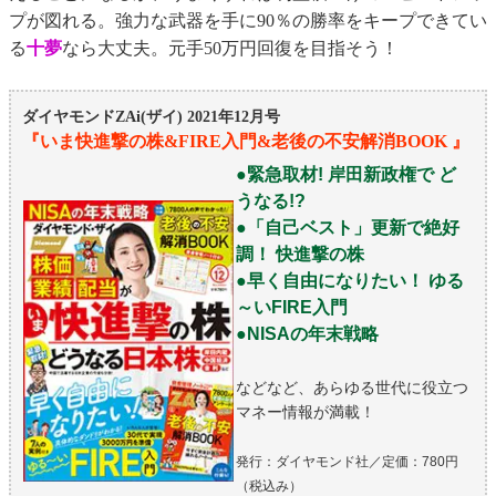
プが図れる。強力な武器を手に90％の勝率をキープできてい
る
十夢
なら大丈夫。元手50万円回復を目指そう！
ダイヤモンドZAi(ザイ) 2021年12月号
『
いま快進撃の株&FIRE入門&老後の不安解消BOOK
』
●緊急取材! 岸田新政権で ど
うなる!?
●「自己ベスト」更新で絶好
調！ 快進撃の株
●早く自由になりたい！ ゆる
～いFIRE入門
●NISAの年末戦略
などなど、あらゆる世代に役立つ
マネー情報が満載！
発行：ダイヤモンド社／定価：780円
（税込み）