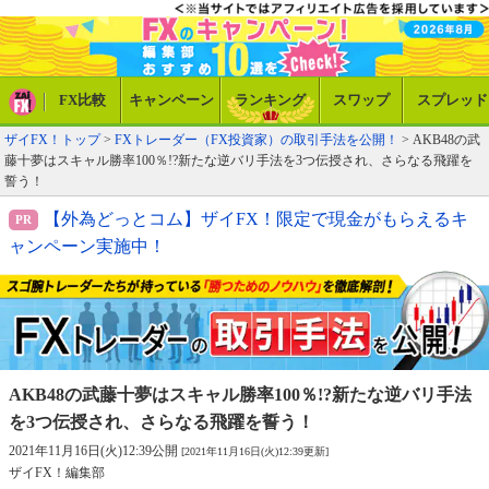
FX比較
キャンペーン
ランキング
スワップ
スプレッド
ザイFX！トップ
>
FXトレーダー（FX投資家）の取引手法を公開！
> AKB48の武
藤十夢はスキャル勝率100％!?新たな逆バリ手法を3つ伝授され、さらなる飛躍を
誓う！
【外為どっとコム】ザイFX！限定で現金がもらえるキ
ャンペーン実施中！
AKB48の武藤十夢はスキャル勝率100％!?
新たな逆バリ手法
を3つ伝授され、
さらなる飛躍を誓う！
2021年11月16日(火)12:39公開
[2021年11月16日(火)12:39更新]
ザイFX！編集部