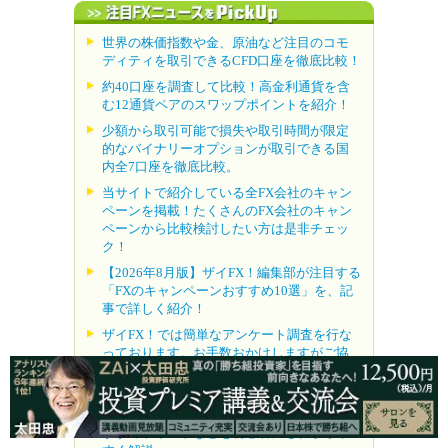
世界の株価指数や金、原油など注目のコモ
ディティを取引できるCFD口座を徹底比較！
約40口座を調査して比較！高金利通貨を含
む12通貨ペアのスワップポイントを紹介！
少額から取引可能で損失や取引時間が限定
的なバイナリーオプションが取引できる国
内全7口座を徹底比較。
当サイトで紹介している全FX会社のキャン
ペーンを掲載！たくさんのFX会社のキャン
ペーンから比較検討したい方は是非チェッ
ク！
【2026年8月版】ザイFX！編集部が注目する
「FXのキャンペーンおすすめ10選」を、記
事で詳しく紹介！
ザイFX！では簡単なアンケート調査を行な
っております。お手数おかけしますがご協
力をお願いいたします！
毎月更新中！人気FX口座ランキング。 ラン
クインしたFX口座のキャンペーン情報、お
すすめポイントなどを初心者にもわかりや