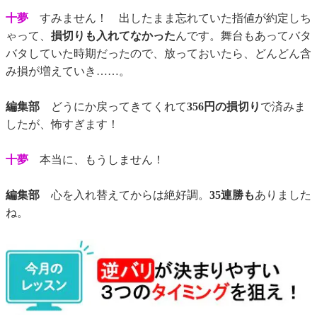
十夢
すみません！ 出したまま忘れていた指値が約定しち
ゃって、
損切りも入れてなかった
んです。舞台もあってバタ
バタしていた時期だったので、放っておいたら、どんどん含
み損が増えていき……。
編集部
どうにか戻ってきてくれて
356円の損切り
で済みま
したが、怖すぎます！
十夢
本当に、もうしません！
編集部
心を入れ替えてからは絶好調。
35連勝も
ありました
ね。