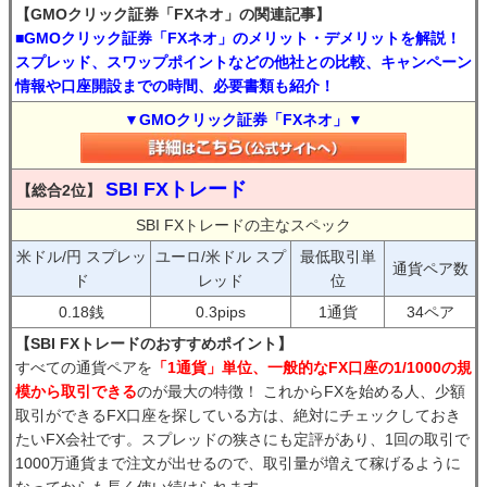
【GMOクリック証券「FXネオ」の関連記事】
■GMOクリック証券「FXネオ」のメリット・デメリットを解説！
スプレッド、スワップポイントなどの他社との比較、キャンペーン
情報や口座開設までの時間、必要書類も紹介！
▼GMOクリック証券「FXネオ」▼
SBI FXトレード
【総合2位】
SBI FXトレードの主なスペック
米ドル/円 スプレッ
ユーロ/米ドル スプ
最低取引単
通貨ペア数
ド
レッド
位
0.18銭
0.3pips
1通貨
34ペア
【SBI FXトレードのおすすめポイント】
すべての通貨ペアを
「1通貨」単位、一般的なFX口座の1/1000の規
模から取引できる
のが最大の特徴！ これからFXを始める人、少額
取引ができるFX口座を探している方は、絶対にチェックしておき
たいFX会社です。スプレッドの狭さにも定評があり、1回の取引で
1000万通貨まで注文が出せるので、取引量が増えて稼げるように
なってからも長く使い続けられます。