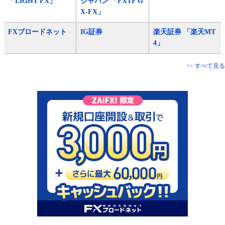
「LIGHT FX」
ジャパン 「FXTF G
X-FX」
FXブロードネット
IG証券
楽天証券 「楽天MT
4」
>> すべて見る