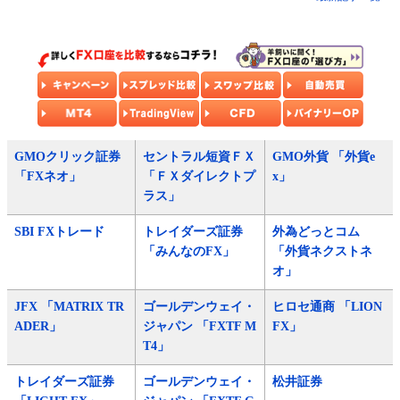
GMOクリック証券
セントラル短資ＦＸ
GMO外貨 「外貨e
「FXネオ」
「ＦＸダイレクトプ
x」
ラス」
SBI FXトレード
トレイダーズ証券
外為どっとコム
「みんなのFX」
「外貨ネクストネ
オ」
JFX 「MATRIX TR
ゴールデンウェイ・
ヒロセ通商 「LION
ADER」
ジャパン 「FXTF M
FX」
T4」
トレイダーズ証券
ゴールデンウェイ・
松井証券