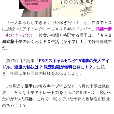
「一人暮らしができるくらい稼ぎたい！」と、自腹でＦＸ
に挑戦中のアイドルグループＡＫＢ48のメンバー、
武藤十夢
（むとう・とむ）
。彼女が相場と格闘する様子は、
「ＡＫＢ
48武藤十夢のわくわくＦＸ生活（ライフ）！」
で好評連載中
だ。
第17回目の記事
「FXのスキャルピング19連勝の美人アイ
ドル。連勝の秘訣は？ 限定動画が無料公開に！？」
に続
き、今回は第18回目の模様をお伝えしよう。
1カ月近く
勝率100％をキープ
するなど、9月の十夢は絶好
調！ そんな十夢のトレード力をさらに強化すべく、授かっ
たのが
3つの武器
。これで、眠っていた十夢の攻撃性が目覚
めちゃう！？