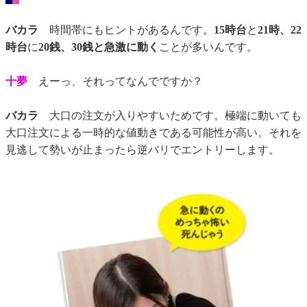
バカラ
時間帯にもヒントがあるんです。
15時台
と
21時、22
時台
に
20銭、30銭と急激に動く
ことが多いんです。
十夢
えーっ、それってなんでですか？
バカラ
大口の注文が入りやすいためです。極端に動いても
大口注文による一時的な値動きである可能性が高い。それを
見逃して勢いが止まったら逆バリでエントリーします。