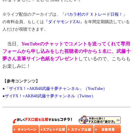
※ライブ配信のアーカイブは、
「バカラ村のＦＸトレード日報！」
の有料会員、もしくは
『ダイヤモンドZAi』
を年間定期購読している
人だけが視聴できます。
当日、
YouTubeのチャットでコメントを送ってくれて専用
フォームから申し込みをした視聴者の中から１名に、武藤十
夢さん直筆サイン色紙をプレゼント
しているので、こちらも
お楽しみに！
【参考コンテンツ】
●
「ザイFX！×AKB48武藤十夢チャンネル」（YouTube）
●
ザイFX！×AKB48武藤十夢チャンネル（Twitter）