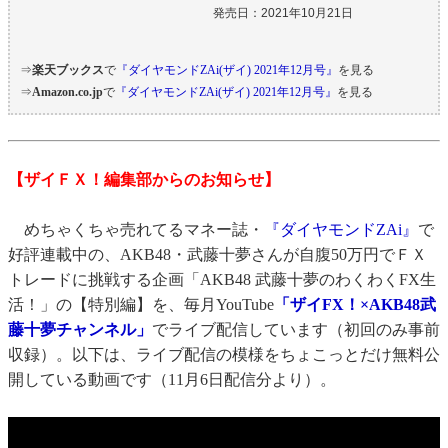
発売日：2021年10月21日
⇒
楽天ブックス
で
『ダイヤモンドZAi(ザイ) 2021年12月号』
を見る
⇒
Amazon.co.jp
で
『ダイヤモンドZAi(ザイ) 2021年12月号』
を見る
【ザイＦＸ！編集部からのお知らせ】
めちゃくちゃ売れてるマネー誌・
『ダイヤモンドZAi』
で
好評連載中の、AKB48・武藤十夢さんが自腹50万円でＦＸ
トレードに挑戦する企画「AKB48 武藤十夢のわくわくFX生
活！」の【特別編】を、毎月YouTube
「ザイFX！×AKB48武
藤十夢チャンネル」
でライブ配信しています（初回のみ事前
収録）。以下は、ライブ配信の模様をちょこっとだけ無料公
開している動画です（11月6日配信分より）。