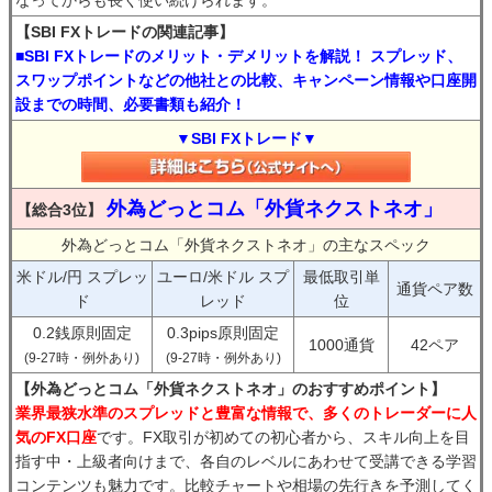
【SBI FXトレードの関連記事】
■SBI FXトレードのメリット・デメリットを解説！ スプレッド、
スワップポイントなどの他社との比較、キャンペーン情報や口座開
設までの時間、必要書類も紹介！
▼SBI FXトレード▼
外為どっとコム「外貨ネクストネオ」
【総合3位】
外為どっとコム「外貨ネクストネオ」の主なスペック
米ドル/円 スプレッ
ユーロ/米ドル スプ
最低取引単
通貨ペア数
ド
レッド
位
0.2銭原則固定
0.3pips原則固定
1000通貨
42ペア
(9-27時・例外あり)
(9-27時・例外あり)
【外為どっとコム「外貨ネクストネオ」のおすすめポイント】
業界最狭水準のスプレッドと豊富な情報で、多くのトレーダーに人
気のFX口座
です。FX取引が初めての初心者から、スキル向上を目
指す中・上級者向けまで、各自のレベルにあわせて受講できる学習
コンテンツも魅力です。比較チャートや相場の先行きを予測してく