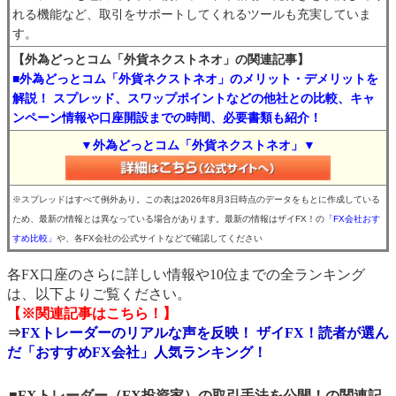
れる機能など、取引をサポートしてくれるツールも充実していま
す。
【外為どっとコム「外貨ネクストネオ」の関連記事】
■外為どっとコム「外貨ネクストネオ」のメリット・デメリットを
解説！ スプレッド、スワップポイントなどの他社との比較、キャ
ンペーン情報や口座開設までの時間、必要書類も紹介！
▼外為どっとコム「外貨ネクストネオ」▼
※スプレッドはすべて例外あり。この表は2026年8月3日時点のデータをもとに作成している
ため、最新の情報とは異なっている場合があります。最新の情報はザイFX！の
「FX会社おす
すめ比較」
や、各FX会社の公式サイトなどで確認してください
各FX口座のさらに詳しい情報や10位までの全ランキング
は、以下よりご覧ください。
【※関連記事はこちら！】
⇒
FXトレーダーのリアルな声を反映！ ザイFX！読者が選ん
だ「おすすめFX会社」人気ランキング！
■FXトレーダー（FX投資家）の取引手法を公開！の関連記