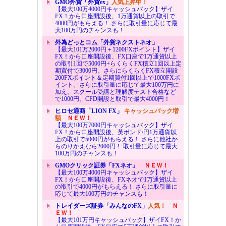
GMO外貨「外貨ex」
人気上昇中！
【最大100万4000円キャッシュバック】ザイ
FX！から口座開設後、1万通貨以上の取引で
4000円がもらえる！ さらに取引量に応じて最
大100万円のチャンスも！
外為どっとコム「外貨ネクストネオ」
【最大101万2000円＋1200FXポイント】ザイ
FX！から口座開設後、FX口座で1万通貨以上
の取引1回で5000円+らくらくFX積立1回以上定
期買付で3000円。さらにらくらくFX積立開設
200FXポイント＆定期買付1回以上で1000FXポ
イント。さらに取引量に応じて最大100万円に
加え、スクール受講と理解度テスト合格など
で1000円、CFD開設と取引で最大4000円！
ヒロセ通商「LION FX」
キャッシュバック増
額
ＮＥＷ！
【最大100万7000円キャッシュバック】ザイ
FX！から口座開設後、英ポンド/円1万通貨以
上の取引で5000円がもらえる！ さらに他社か
らのりかえなら2000円！ 取引量に応じて最大
100万円のチャンスも！
GMOクリック証券「FXネオ」
ＮＥＷ！
【最大100万4000円キャッシュバック】ザイ
FX！から口座開設後、FXネオで1万通貨以上
の取引で4000円がもらえる！ さらに取引量に
応じて最大100万円のチャンスも！
トレイダーズ証券「みんなのFX」
人気！
Ｎ
ＥＷ！
【最大101万円キャッシュバック】ザイFX！か