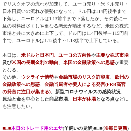
でリスクオフの流れが加速して、ユーロ売り・米ドル売り・
日本円買いの流れが優勢になって、ドル円は114円後半まで
下落し、ユーロドルは1.13前半まで下落したが、その後に一
旦の材料出尽くしや更なる懸念が噴出するなど、米国の株式
市場と共に大きめに上下して、ドル円は114円後半～115円前
半で、ユーロドルは1.12後半～1.13後半で上下している。
本日は、
米ドルと日本円、ユーロの方向性
や
主要な株式市場
及び
米国の長期金利の動向
、
米国の金融政策への思惑
が重要
となる。
その他、
ウクライナ情勢
や
金融市場のリスク許容度
、
欧州の
金融政策への思惑
、
金融当局者や要人による発言(FRB高官
の発言に注目が集まる)
、
新型コロナウイルスの感染状況
、
原油と金を中心とした商品市場
、
日本が休場
となる点
などに
も注意したい。
■□■
本日のトレード用のエサ
(羊飼いの見解)■□■(
※毎日更新
)