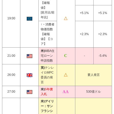
【確報
値】
[前月比/前
+5.1%
+5.1%
年比]
19:00
↑・
消費者
物価指数
【確報
+2.3%
+2.3%
値】【コ
ア】
米)
MBA住
21:00
宅ローン
-
-5.4%
申請指数
英)
テンレ
イロMPC
26:00
要人発言
委員の発
言
米)
5年債
27:00
530億ドル
入札
米)デイリ
ー：サン
フランシ