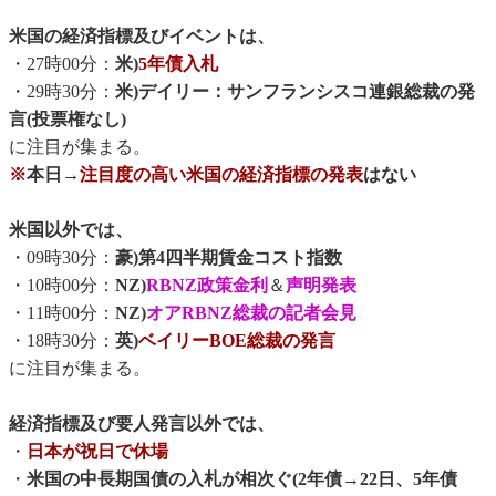
米国の経済指標及びイベントは、
・27時00分：
米)
5年債入札
・29時30分：
米)デイリー：サンフランシスコ連銀総裁の発
言(投票権なし)
に注目が集まる。
※
本日→
注目度の高い米国の経済指標の発表
はない
米国以外では、
・09時30分：
豪)第4四半期賃金コスト指数
・10時00分：
NZ)
RBNZ政策金利
＆
声明発表
・11時00分：
NZ)
オアRBNZ総裁の記者会見
・18時30分：
英)
ベイリーBOE総裁の発言
に注目が集まる。
経済指標及び要人発言以外では、
・
日本が祝日で休場
・
米国の中長期国債の入札が相次ぐ(2年債→22日、5年債