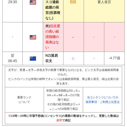
29:30
スコ連銀
要人発言
総裁の発
言(投票権
なし)
米)
注目度
の高い経
-
済指標の
-
-
発表はな
い
翌
NZ)貿易
-
-4.77億
06:45
収支
文字が、普通→太字→赤色太字の順番で重要なものになる。ピンク太字は金融政策関連
のもの。
ピンクのバックは米国の材料でオレンジは金融政策関連、黄は要人発言、緑は企業の決
算を表す。
米国の経済指標はSS→S→
AA→A→BB→B→Cの7段
重要ランク
当コンテンツについての
階で表記
について
免罪事項・ご利用上注意点
その他の経済指標は◎→○
→△→×の4段階で表記
※
15時～20時に市場予想値(コンセンサス)の最新の数値をチェックし、更新した数値は
赤字
で表記