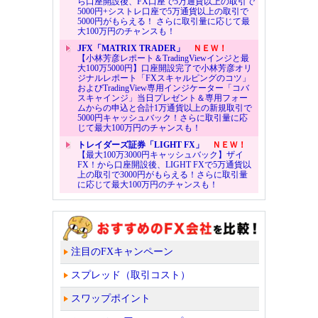
ら口座開設後、FX口座で5万通貨以上の取引で
5000円+シストレ口座で5万通貨以上の取引で
5000円がもらえる！ さらに取引量に応じて最
大100万円のチャンスも！
JFX「MATRIX TRADER」
ＮＥＷ！
【小林芳彦レポート＆TradingViewインジと最
大100万5000円】口座開設完了で小林芳彦オリ
ジナルレポート「FXスキャルピングのコツ」
およびTradingView専用インジケーター「コバ
スキャインジ」当日プレゼント＆専用フォー
ムからの申込と合計1万通貨以上の新規取引で
5000円キャッシュバック！さらに取引量に応
じて最大100万円のチャンスも！
トレイダーズ証券「LIGHT FX」
ＮＥＷ！
【最大100万3000円キャッシュバック】ザイ
FX！から口座開設後、LIGHT FXで5万通貨以
上の取引で3000円がもらえる！さらに取引量
に応じて最大100万円のチャンスも！
注目のFXキャンペーン
スプレッド（取引コスト）
スワップポイント