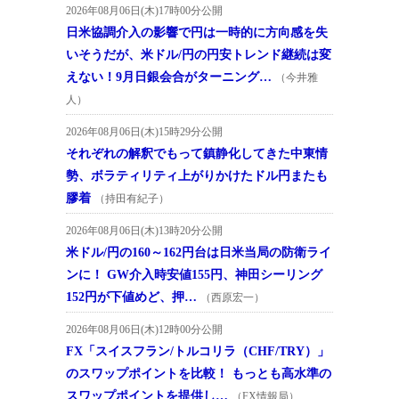
2026年08月06日(木)17時00分公開
日米協調介入の影響で円は一時的に方向感を失
いそうだが、米ドル/円の円安トレンド継続は変
えない！9月日銀会合がターニング…
（今井雅
人）
2026年08月06日(木)15時29分公開
それぞれの解釈でもって鎮静化してきた中東情
勢、ボラティリティ上がりかけたドル円またも
膠着
（持田有紀子）
2026年08月06日(木)13時20分公開
米ドル/円の160～162円台は日米当局の防衛ライ
ンに！ GW介入時安値155円、神田シーリング
152円が下値めど、押…
（西原宏一）
2026年08月06日(木)12時00分公開
FX「スイスフラン/トルコリラ（CHF/TRY）」
のスワップポイントを比較！ もっとも高水準の
スワップポイントを提供し…
（FX情報局）