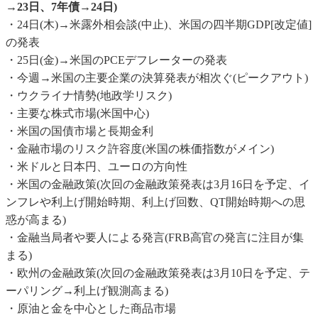
→23日、7年債→24日)
・24日(木)→米露外相会談(中止)、米国の四半期GDP[改定値]
の発表
・25日(金)→米国のPCEデフレーターの発表
・今週→米国の主要企業の決算発表が相次ぐ(ピークアウト)
・ウクライナ情勢(地政学リスク)
・主要な株式市場(米国中心)
・米国の国債市場と長期金利
・金融市場のリスク許容度(米国の株価指数がメイン)
・米ドルと日本円、ユーロの方向性
・米国の金融政策(次回の金融政策発表は3月16日を予定、イ
ンフレや利上げ開始時期、利上げ回数、QT開始時期への思
惑が高まる)
・金融当局者や要人による発言(FRB高官の発言に注目が集
まる)
・欧州の金融政策(次回の金融政策発表は3月10日を予定、テ
ーパリング→利上げ観測高まる)
・原油と金を中心とした商品市場