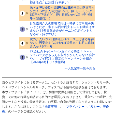
控える点』に注目！(羊飼い)
米ドル/円の160～162円台は日米当局の防衛ライ
ンに！ GW介入時安値155円、神田シーリング
152円が下値めど、押し目買いから戻り売り戦
略へ(西原宏一)
日米協調介入の影響で円は一時的に方向感を失
いそうだが、米ドル/円の円安トレンド継続は変
えない！9月日銀会合がターニングポイントと
なるか？(今井雅人)
次の介入いつ？日銀利上げペース上げざるを得
ない。円安止まらなければ10月末～11月に追加
介入か？(ZERO)
FX会社のキャンペーンおすすめ10選！ キャッ
シュバックがもらえる条件がかんたんなFX会社
や、「ザイFX！」限定のキャンペーンを紹介
【2026年8月】(FX情報局)
>>人気記事一覧を見る
当ウェブサイトにおけるデータは、セントラル短資ＦＸ、クォンツ・リサーチ、
ＤＺＨフィナンシャルリサーチ、フィスコから情報の提供を受けております。
本ウェブサイト「ザイFX！」は、情報の提供を目的として運営しており、投
資、その他の行動を勧誘する目的では運営しておりません。通貨ペアの選択、売
買レートなど投資の最終決定は、お客様ご自身の判断でなさるようにお願いいた
します。さらに詳しいことは
「免責事項」
、
「プライバシー・ポリシー、著作
権」
のページをご確認ください。