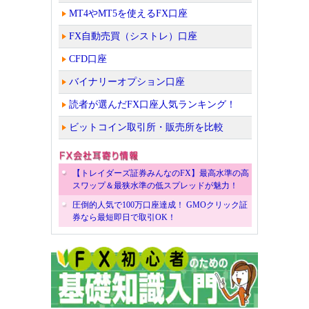
MT4やMT5を使えるFX口座
FX自動売買（シストレ）口座
CFD口座
バイナリーオプション口座
読者が選んだFX口座人気ランキング！
ビットコイン取引所・販売所を比較
【トレイダーズ証券みんなのFX】最高水準の高
スワップ＆最狭水準の低スプレッドが魅力！
圧倒的人気で100万口座達成！ GMOクリック証
券なら最短即日で取引OK！