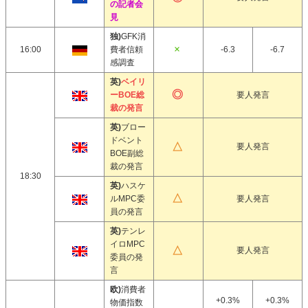
の記者会
見
独)
GFK消
16:00
費者信頼
-6.3
-6.7
感調査
英)
ベイリ
ーBOE総
要人発言
裁の発言
英)
ブロー
ドベント
要人発言
BOE副総
裁の発言
18:30
英)
ハスケ
ルMPC委
要人発言
員の発言
英)
テンレ
イロMPC
要人発言
委員の発
言
欧)
消費者
+0.3%
+0.3%
物価指数