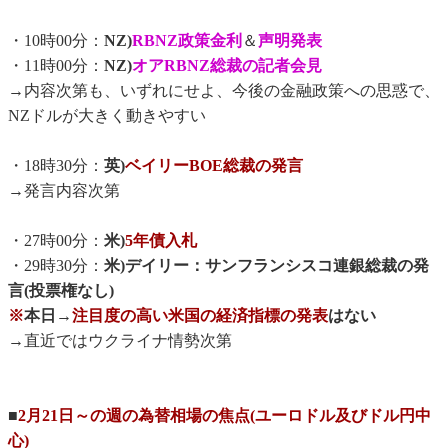
・10時00分：
NZ)
RBNZ政策金利
＆
声明発表
・11時00分：
NZ)
オアRBNZ総裁の記者会見
→内容次第も、いずれにせよ、今後の金融政策への思惑で、
NZドルが大きく動きやすい
・18時30分：
英)
ベイリーBOE総裁の発言
→発言内容次第
・27時00分：
米)
5年債入札
・29時30分：
米)デイリー：サンフランシスコ連銀総裁の発
言(投票権なし)
※
本日→
注目度の高い米国の経済指標の発表
はない
→直近ではウクライナ情勢次第
■
2月21日～の週の為替相場の焦点(ユーロドル及びドル円中
心)