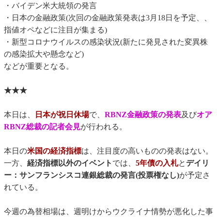
・バイデン米大統領の発言
・日本の金融政策(次回の金融政策発表は3月18日を予定、、
指値オペなどに注目が集まる)
・新型コロナウイルスの感染状況(新たに発見された変異株
の感染拡大や懸念など)
などが重要となる。
★★★
本日は、
日本が祝日休場
で、
RBNZ金融政策の発表
及び
オア
RBNZ総裁の記者会見
が行われる。
本日の
米国の経済指標
は、注目度の高いものの発表はない。
一方、
経済指標以外のイベント
では、
5年債の入札
と
デイリ
ー：サンフランシスコ連銀総裁の発言(投票権なし)
が予定さ
れている。
今週の為替相場は、週明けからウクライナ情勢が悪化した事