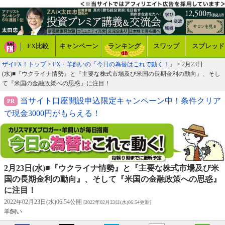
FX比較
キャンペーン
ランキング
スワップ
スプレッド
ザイFX！トップ
>
FX・羊飼いの「今日の為替はこれで動く！」
> 2月23日
(水)■『ウクライナ情勢』と『主要な株式市場及び米国の長期金利の動向』、そし
て『米国の金融政策への思惑』に注目！
当サイト口座開設申込限定キャンペーン中！条件クリア
で現金3000円がもらえる！
2月23日(水)■『ウクライナ情勢』と『主要な株式市場及び米
国の長期金利の動向』、そして『米国の金融政策への思惑』
に注目！
2022年02月23日(水)06:54公開
[2022年02月23日(水)06:54更新]
羊飼い