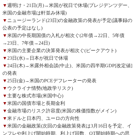
▼
週明け・21日(月)→米国が祝日で休場(プレジデンツデー、
米国の金融市場は軒並み休場)
▼
ニュージーランド(23日)の金融政策の発表が予定(議事録の
公表の予定はなし)
▼
米国の中長期国債の入札が相次ぐ(2年債→22日、5年債
→23日、7年債→24日)
▼
米国の主要企業の決算発表が相次ぐ(ピークアウト)
▼
23日(水)→日本が祝日で休場
▼
24日(木)→米露外相会談(中止)、米国の四半期GDP[改定値]
の発表
▼
25日(金)→米国のPCEデフレーターの発表
▼
ウクライナ情勢(地政学リスク)
▼
主要な株式市場(米国中心)
▼
米国の国債市場と長期金利
▼
金融市場のリスク許容度(米国の株価指数がメイン)
▼
米ドルと日本円、ユーロの方向性
▼
米国の金融政策(次回の金融政策発表は3月16日を予定、イ
ンフレや利上げ開始時期、利上げ回数、QT開始時期への思