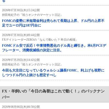
る
2026年07月30日(木)15:24公開
持田有紀子の「戦うオンナのマーケット日記」
FOMCの姿勢に米短期金利は売られて長期は上昇、ドル円の上昇不
足でユーロ円は187円台に
2026年07月30日(木)09:44公開
FXデイトレーダーZEROの「なんで動いた？ 昨日の相場」
FOMCドル安で反応！中東情勢悪化のドル高と綱引き。米6月PCEデ
フレーター、消費税減税の決定に注目。
2026年07月29日(水)14:42公開
持田有紀子の「戦うオンナのマーケット日記」
今回も大注目になっているウォルシュ議長FOMC、利上げも視野に
しつつドル円の上抜けも想定すべし
FX・羊飼いの「今日の為替はこれで動く！」のバックナン
バー
2026年08月06日(木)06:50公開