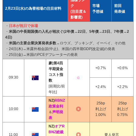
指標ラン
ク
市場
前回
2月23日(水)の為替相場の注目材料
(注目度＆
予想値
発表値
影響度)
・
日本が祝日で休場
・
米国の中長期国債の入札が相次ぐ(2年債→22日、5年債→23日、7年債→2
4日)
・
米国の主要企業決算発表多数
→ロウズ、ブッキング、イーベイ、その他
・24日(木)→米露外相会談(中止)、米国の四半期GDP[改定値]の発表
・25日(金)→米国のPCEデフレーターの発表
豪)第4四
+0.7%
+0.6%
半期賃金
コスト指
09:30
数
[前期比/前
+2.4%
+2.2%
年比]
NZ)
RBNZ
25bp
25bp
政策金利
10:00
利上げ
利上げ
＆
声明発
1.00%
0.75%
表
NZ)
オアR
BNZ総裁
11:00
要人発言