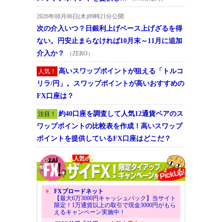
2026年08月06日(木)09時21分公開
次の介入いつ？日銀利上げペース上げざるを得
ない。円安止まらなければ10月末～11月に追加
介入か？
（ZERO）
高いスワップポイントが狙える「トルコ
人気！
リラ/円」。スワップポイントが高いおすすめの
FX口座は？
約40口座を調査して人気12通貨ペアのス
注目！
ワップポイントの比較表を作成！高いスワップ
ポイントを提供しているFX口座はどこだ？
FXブロードネット
【最大6万3000円キャッシュバック】当サイト
限定！1万通貨以上の取引で現金3000円がもら
えるキャンペーン実施中！