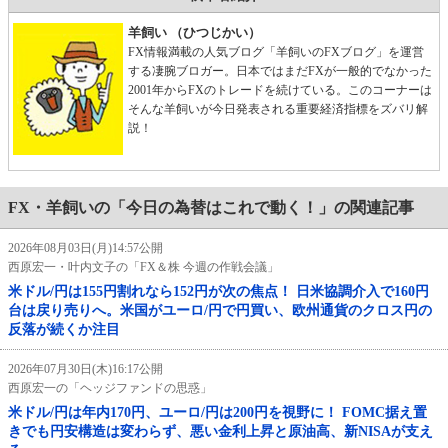
羊飼い （ひつじかい）
FX情報満載の人気ブログ「羊飼いのFXブログ」を運営
する凄腕ブロガー。日本ではまだFXが一般的でなかった
2001年からFXのトレードを続けている。このコーナーは
そんな羊飼いが今日発表される重要経済指標をズバリ解
説！
FX・羊飼いの「今日の為替はこれで動く！」の関連記事
2026年08月03日(月)14:57公開
西原宏一・叶内文子の「FX＆株 今週の作戦会議」
米ドル/円は155円割れなら152円が次の焦点！ 日米協調介入で160円
台は戻り売りへ。米国がユーロ/円で円買い、欧州通貨のクロス円の
反落が続くか注目
2026年07月30日(木)16:17公開
西原宏一の「ヘッジファンドの思惑」
米ドル/円は年内170円、ユーロ/円は200円を視野に！ FOMC据え置
きでも円安構造は変わらず、悪い金利上昇と原油高、新NISAが支え