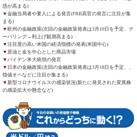
惑が高まる)
▼
金融当局者や要人による発言(FRB高官の発言に注目が集
まる)
▼
欧州の金融政策(次回の金融政策発表は3月10日を予定、テ
ーパリング→利上げ観測高まる)
▼
注目度の高い米国の経済指標の発表(米国中心)
▼
原油と金を中心とした商品市場
▼
バイデン米大統領の発言
▼
日本の金融政策(次回の金融政策発表は3月18日を予定、、
指値オペなどに注目が集まる)
▼
新型コロナウイルスの感染状況(新たに発見された変異株
の感染拡大や懸念など)