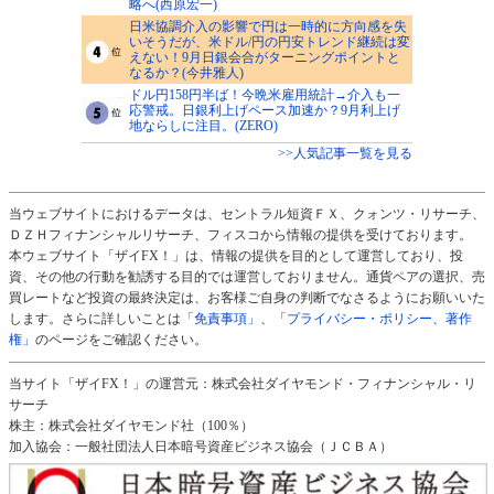
略へ(西原宏一)
日米協調介入の影響で円は一時的に方向感を失
いそうだが、米ドル/円の円安トレンド継続は変
えない！9月日銀会合がターニングポイントと
なるか？(今井雅人)
ドル円158円半ば！今晩米雇用統計→介入も一
応警戒。日銀利上げペース加速か？9月利上げ
地ならしに注目。(ZERO)
>>人気記事一覧を見る
当ウェブサイトにおけるデータは、セントラル短資ＦＸ、クォンツ・リサーチ、
ＤＺＨフィナンシャルリサーチ、フィスコから情報の提供を受けております。
本ウェブサイト「ザイFX！」は、情報の提供を目的として運営しており、投
資、その他の行動を勧誘する目的では運営しておりません。通貨ペアの選択、売
買レートなど投資の最終決定は、お客様ご自身の判断でなさるようにお願いいた
します。さらに詳しいことは
「免責事項」
、
「プライバシー・ポリシー、著作
権」
のページをご確認ください。
当サイト「ザイFX！」の運営元：株式会社ダイヤモンド・フィナンシャル・リ
サーチ
株主：株式会社ダイヤモンド社（100％）
加入協会：一般社団法人日本暗号資産ビジネス協会（ＪＣＢＡ）