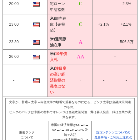
20:00
宅ローン
-
-2.3%
申請指数
米)
卸売在
23:00
庫【確報
+2.1%
+2.1%
値】
米)週間原
23:30
-
-506.8万
油在庫
米)
10年債
26:00
-
入札
米)
注目度
の高い経
-
済指標の
-
-
発表はな
い
文字が、普通→太字→赤色太字の順番で重要なものになる。ピンク太字は金融政策関連
のもの。
ピンクのバックは米国の材料でオレンジは金融政策関連、黄は要人発言、緑は企業の決
算を表す。
米国の経済指標はSS→S→
AA→A→BB→B→Cの7段
重要ランク
当コンテンツについての
階で表記
について
免罪事項・ご利用上注意点
その他の経済指標は◎→○