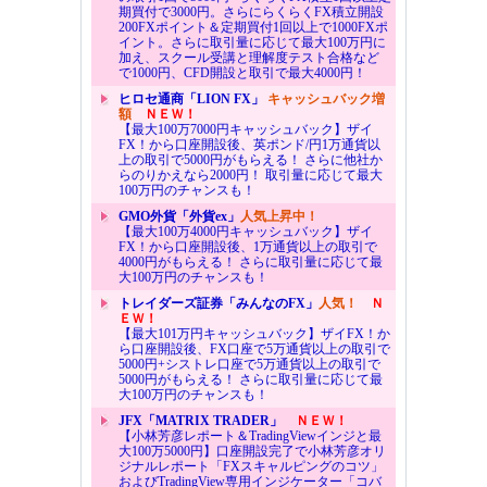
期買付で3000円。さらにらくらくFX積立開設
200FXポイント＆定期買付1回以上で1000FXポ
イント。さらに取引量に応じて最大100万円に
加え、スクール受講と理解度テスト合格など
で1000円、CFD開設と取引で最大4000円！
ヒロセ通商「LION FX」
キャッシュバック増
額
ＮＥＷ！
【最大100万7000円キャッシュバック】ザイ
FX！から口座開設後、英ポンド/円1万通貨以
上の取引で5000円がもらえる！ さらに他社か
らのりかえなら2000円！ 取引量に応じて最大
100万円のチャンスも！
GMO外貨「外貨ex」
人気上昇中！
【最大100万4000円キャッシュバック】ザイ
FX！から口座開設後、1万通貨以上の取引で
4000円がもらえる！ さらに取引量に応じて最
大100万円のチャンスも！
トレイダーズ証券「みんなのFX」
人気！
Ｎ
ＥＷ！
【最大101万円キャッシュバック】ザイFX！か
ら口座開設後、FX口座で5万通貨以上の取引で
5000円+シストレ口座で5万通貨以上の取引で
5000円がもらえる！ さらに取引量に応じて最
大100万円のチャンスも！
JFX「MATRIX TRADER」
ＮＥＷ！
【小林芳彦レポート＆TradingViewインジと最
大100万5000円】口座開設完了で小林芳彦オリ
ジナルレポート「FXスキャルピングのコツ」
およびTradingView専用インジケーター「コバ