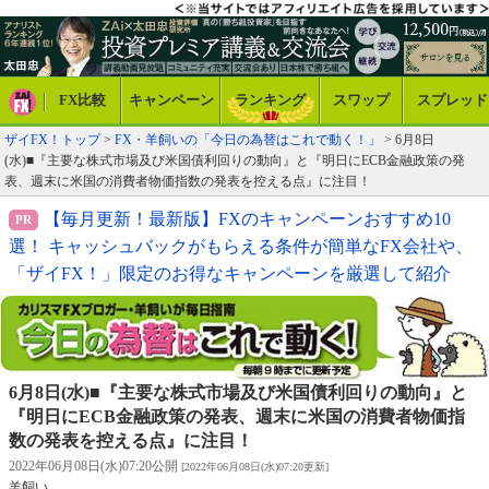
FX比較
キャンペーン
ランキング
スワップ
スプレッド
ザイFX！トップ
>
FX・羊飼いの「今日の為替はこれで動く！」
> 6月8日
(水)■『主要な株式市場及び米国債利回りの動向』と『明日にECB金融政策の発
表、週末に米国の消費者物価指数の発表を控える点』に注目！
【毎月更新！最新版】FXのキャンペーンおすすめ10
選！ キャッシュバックがもらえる条件が簡単なFX会社や、
「ザイFX！」限定のお得なキャンペーンを厳選して紹介
6月8日(水)■『主要な株式市場及び米国債利回りの動向』と
『明日にECB金融政策の発表、週末に米国の消費者物価指
数の発表を控える点』に注目！
2022年06月08日(水)07:20公開
[2022年06月08日(水)07:20更新]
羊飼い