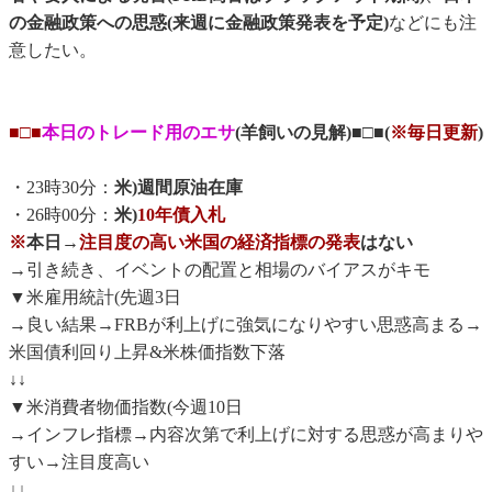
の金融政策への思惑(来週に金融政策発表を予定)
などにも注
意したい。
■□■
本日のトレード用のエサ
(羊飼いの見解)■□■(
※毎日更新
)
・23時30分：
米)週間原油在庫
・26時00分：
米)
10年債入札
※
本日→
注目度の高い米国の経済指標の発表
はない
→引き続き、イベントの配置と相場のバイアスがキモ
▼米雇用統計(先週3日
→良い結果→FRBが利上げに強気になりやすい思惑高まる→
米国債利回り上昇&米株価指数下落
↓↓
▼米消費者物価指数(今週10日
→インフレ指標→内容次第で利上げに対する思惑が高まりや
すい→注目度高い
↓↓