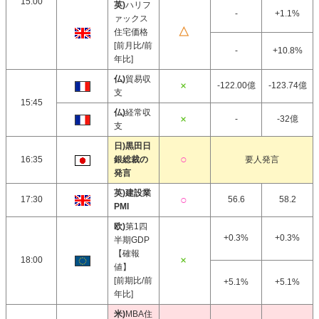
15:00
英)
ハリフ
-
+1.1%
ァックス
住宅価格
[前月比/前
-
+10.8%
年比]
仏)
貿易収
-122.00億
-123.74億
支
15:45
仏)
経常収
-
-32億
支
日)黒田日
16:35
銀総裁の
要人発言
発言
英)建設業
17:30
56.6
58.2
PMI
欧)
第1四
+0.3%
+0.3%
半期GDP
【確報
18:00
値】
[前期比/前
+5.1%
+5.1%
年比]
米)
MBA住