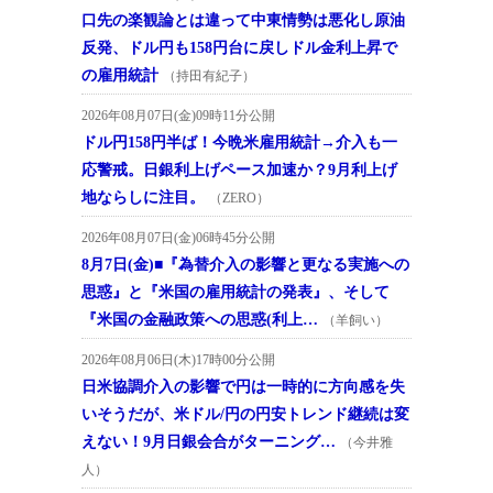
口先の楽観論とは違って中東情勢は悪化し原油
反発、ドル円も158円台に戻しドル金利上昇で
の雇用統計
（持田有紀子）
2026年08月07日(金)09時11分公開
ドル円158円半ば！今晩米雇用統計→介入も一
応警戒。日銀利上げペース加速か？9月利上げ
地ならしに注目。
（ZERO）
2026年08月07日(金)06時45分公開
8月7日(金)■『為替介入の影響と更なる実施への
思惑』と『米国の雇用統計の発表』、そして
『米国の金融政策への思惑(利上…
（羊飼い）
2026年08月06日(木)17時00分公開
日米協調介入の影響で円は一時的に方向感を失
いそうだが、米ドル/円の円安トレンド継続は変
えない！9月日銀会合がターニング…
（今井雅
人）