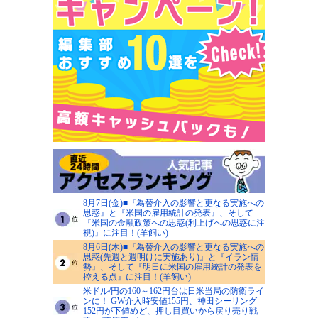
8月7日(金)■『為替介入の影響と更なる実施への
思惑』と『米国の雇用統計の発表』、そして
『米国の金融政策への思惑(利上げへの思惑に注
視)』に注目！(羊飼い)
8月6日(木)■『為替介入の影響と更なる実施への
思惑(先週と週明けに実施あり)』と『イラン情
勢』、そして『明日に米国の雇用統計の発表を
控える点』に注目！(羊飼い)
米ドル/円の160～162円台は日米当局の防衛ライ
ンに！ GW介入時安値155円、神田シーリング
152円が下値めど、押し目買いから戻り売り戦