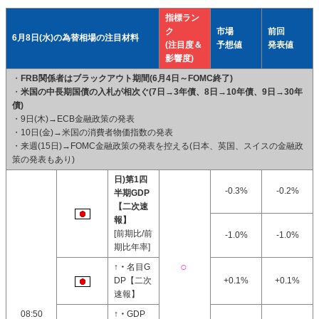
指標ラン
ク
市場
前回
6月8日(水)の為替相場の注目材料
(注目度＆
予想値
発表値
影響度)
・
FRB関係者はブラックアウト期間(6月4日～FOMC終了)
・
米国の中長期国債の入札が相次ぐ(7日→3年債、8日→10年債、9日→30年
債)
・9日(木)→ECB金融政策の発表
・10日(金)→米国の消費者物価指数の発表
・来週(15日)→FOMC金融政策の発表を控える(日本、英国、スイスの金融政
策の発表もあり)
日)第1四
-0.3%
-0.2%
半期GDP
【二次速
報】
[前期比/前
-1.0%
-1.0%
期比年率]
↑・
名目G
DP【二次
+0.1%
+0.1%
速報】
08:50
↑・
GDP