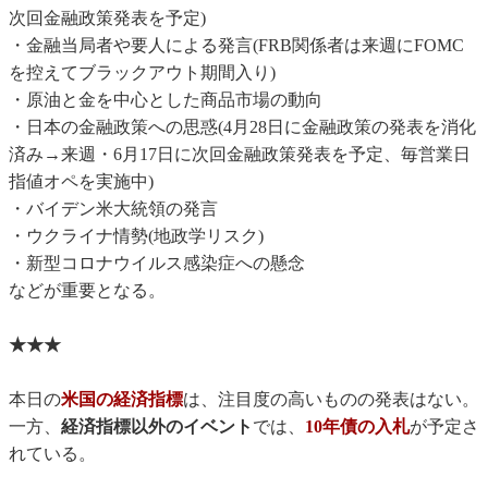
次回金融政策発表を予定)
・金融当局者や要人による発言(FRB関係者は来週にFOMC
を控えてブラックアウト期間入り)
・原油と金を中心とした商品市場の動向
・日本の金融政策への思惑(4月28日に金融政策の発表を消化
済み→来週・6月17日に次回金融政策発表を予定、毎営業日
指値オペを実施中)
・バイデン米大統領の発言
・ウクライナ情勢(地政学リスク)
・新型コロナウイルス感染症への懸念
などが重要となる。
★★★
本日の
米国の経済指標
は、注目度の高いものの発表はない。
一方、
経済指標以外のイベント
では、
10年債の入札
が予定さ
れている。