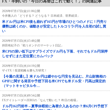
FX・羊飼いの「今日の為替はこれで動く！」の関連記事
2026年07月17日(金)11:06公開
今井雅人の「どうする？ どうなる？ 日本経済、世界経済」
米ドル/円は米CPI後も崩れず165円が市場のひとつのメドに！円売り
優勢は続くのか、値動きが安定したトルコリラ/円を人生初の試し買
い
2026年07月15日(水)15:48公開
持田有紀子の「戦うオンナのマーケット日記」
米CPIの深い低下はサプライズでドル円も下落、それでもドル円深押
しせずにまた定位置にカムバック
2026年07月15日(水)14:19公開
ザイFX！投資戦略＆勝ち方研究！
【今週の見通し】米ドル/円は緩やかな円安を見込む。片山財務相の
GPIFに関する発言や予想下回る米CPIでも米ドル安・円高は限定的
（マットキャピタル今…
2026年07月15日(水)09:54公開
FXデイトレーダーZEROの「なんで動いた？ 昨日の相場」
ドル円162円前半→夏季休暇前に為替介入あるのか？米6月CPI予想下