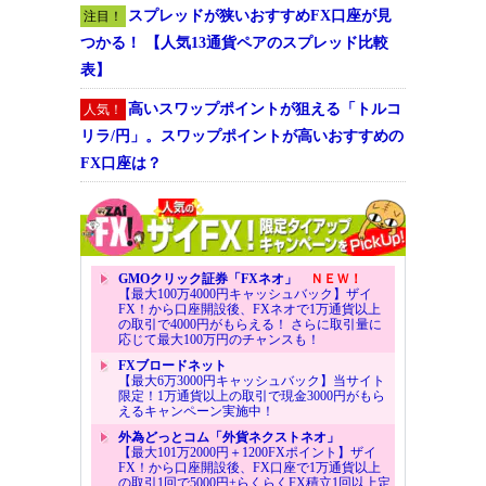
スプレッドが狭いおすすめFX口座が見
注目！
つかる！ 【人気13通貨ペアのスプレッド比較
表】
高いスワップポイントが狙える「トルコ
人気！
リラ/円」。スワップポイントが高いおすすめの
FX口座は？
GMOクリック証券「FXネオ」
ＮＥＷ！
【最大100万4000円キャッシュバック】ザイ
FX！から口座開設後、FXネオで1万通貨以上
の取引で4000円がもらえる！ さらに取引量に
応じて最大100万円のチャンスも！
FXブロードネット
【最大6万3000円キャッシュバック】当サイト
限定！1万通貨以上の取引で現金3000円がもら
えるキャンペーン実施中！
外為どっとコム「外貨ネクストネオ」
【最大101万2000円＋1200FXポイント】ザイ
FX！から口座開設後、FX口座で1万通貨以上
の取引1回で5000円+らくらくFX積立1回以上定