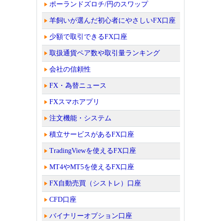
ポーランドズロチ/円のスワップ
羊飼いが選んだ初心者にやさしいFX口座
少額で取引できるFX口座
取扱通貨ペア数や取引量ランキング
会社の信頼性
FX・為替ニュース
FXスマホアプリ
注文機能・システム
積立サービスがあるFX口座
TradingViewを使えるFX口座
MT4やMT5を使えるFX口座
FX自動売買（シストレ）口座
CFD口座
バイナリーオプション口座