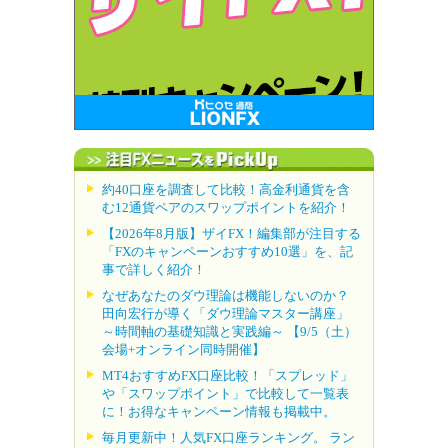
約40口座を調査して比較！高金利通貨を含
む12通貨ペアのスワップポイントを紹介！
【2026年8月版】ザイFX！編集部が注目する
「FXのキャンペーンおすすめ10選」を、記
事で詳しく紹介！
なぜあなたのダウ理論は機能しないのか？
田向宏行が導く「ダウ理論マスター講座」
～時間軸の基礎知識と実践編～ 【9/5（土）
会場+オンライン同時開催】
MT4おすすめFX口座比較！「スプレッド」
や「スワップポイント」で比較して一覧表
に！お得なキャンペーン情報も掲載中。
毎月更新中！人気FX口座ランキング。 ラン