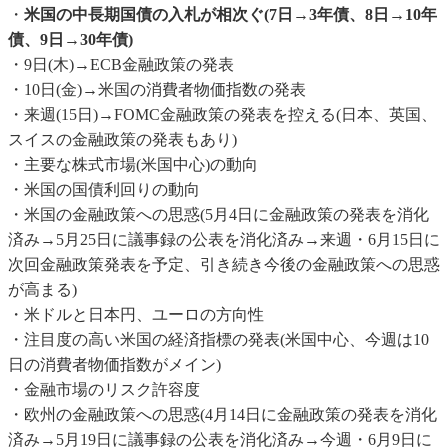
・
米国の中長期国債の入札が相次ぐ(7日→3年債、8日→10年
債、9日→30年債)
・9日(木)→ECB金融政策の発表
・10日(金)→米国の消費者物価指数の発表
・来週(15日)→FOMC金融政策の発表を控える(日本、英国、
スイスの金融政策の発表もあり)
・主要な株式市場(米国中心)の動向
・米国の国債利回りの動向
・米国の金融政策への思惑(5月4日に金融政策の発表を消化
済み→5月25日に議事録の公表を消化済み→来週・6月15日に
次回金融政策発表を予定、引き続き今後の金融政策への思惑
が高まる)
・米ドルと日本円、ユーロの方向性
・注目度の高い米国の経済指標の発表(米国中心、今週は10
日の消費者物価指数がメイン)
・金融市場のリスク許容度
・欧州の金融政策への思惑(4月14日に金融政策の発表を消化
済み→5月19日に議事録の公表を消化済み→今週・6月9日に