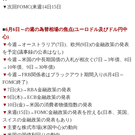
▼次回FOMC(来週14日15日
■
6月6日～の週の為替相場の焦点(ユーロドル及びドル円中
心)
▼
今週→オーストラリア(7日)、欧州(9日)の金融政策の発表
を予定(議事録の公表はなし)
▼
今週→米国の中長期国債の入札が相次ぐ(7日→3年債、8日
→10年債、9日→30年債)
▼
今週→FRB関係者はブラックアウト期間入り(6月4日～
FOMC終了)
▼
7日(火)→RBA金融政策の発表
▼
9日(木)→ECB金融政策の発表
▼
10日(金)→米国の消費者物価指数の発表
▼
来週(15日)→FOMC金融政策の発表を控える(日本、英国、
スイスの金融政策の発表もあり)
▼
主要な株式市場(米国中心)の動向
▼
米国の国債利回りの動向