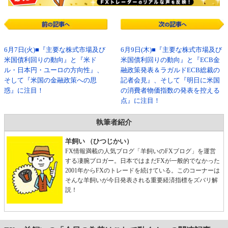
6月7日(火)■『主要な株式市場及び
6月9日(木)■『主要な株式市場及び
米国債利回りの動向』と『米ド
米国債利回りの動向』と『ECB金
ル・日本円・ユーロの方向性』、
融政策発表＆ラガルドECB総裁の
そして『米国の金融政策への思
記者会見』、そして『明日に米国
惑』に注目！
の消費者物価指数の発表を控える
点』に注目！
執筆者紹介
羊飼い （ひつじかい）
FX情報満載の人気ブログ「羊飼いのFXブログ」を運営
する凄腕ブロガー。日本ではまだFXが一般的でなかった
2001年からFXのトレードを続けている。このコーナーは
そんな羊飼いが今日発表される重要経済指標をズバリ解
説！