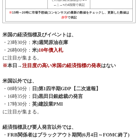
→△→×の4段階で表記
※
15時～20時に市場予想値(コンセンサス)の最新の数値をチェックし、更新した数値は
赤字
で表記
米国の経済指標及びイベントは、
・23時30分：
米)週間原油在庫
・26時00分：
米)
10年債入札
に注目が集まる。
※
本日→
注目度の高い米国の経済指標の発表
はない
米国以外では、
・08時50分：
日)第1四半期GDP【二次速報】
・16時35分：
日)黒田日銀総裁の発言
・17時30分：
英)建設業PMI
に注目が集まる。
経済指標及び要人発言以外では、
・
FRB関係者はブラックアウト期間(6月4日～FOMC終了)