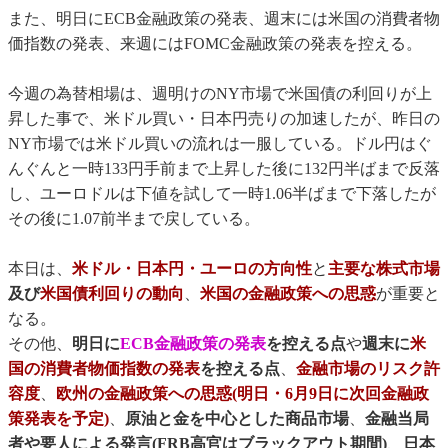
また、明日にECB金融政策の発表、週末には米国の消費者物
価指数の発表、来週にはFOMC金融政策の発表を控える。
今週の為替相場は、週明けのNY市場で米国債の利回りが上
昇した事で、米ドル買い・日本円売りの加速したが、昨日の
NY市場では米ドル買いの流れは一服している。ドル円はぐ
んぐんと一時133円手前まで上昇した後に132円半ばまで反落
し、ユーロドルは下値を試して一時1.06半ばまで下落したが
その後に1.07前半まで戻している。
本日は、
米ドル・日本円・ユーロの方向性
と
主要な株式市場
及び
米国債利回りの動向
、
米国の金融政策への思惑
が重要と
なる。
その他、
明日に
ECB金融政策の発表
を控える点
や
週末に
米
国の消費者物価指数の発表
を控える点
、
金融市場のリスク許
容度
、
欧州の金融政策への思惑(明日・6月9日に次回金融政
策発表を予定)
、
原油と金を中心とした商品市場
、
金融当局
者や要人による発言(FRB高官はブラックアウト期間)
、
日本