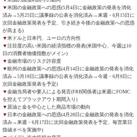
▼
米国の金融政策への思惑(5月4日に金融政策の発表を消化
済み→5月25日に議事録の公表を消化済み→来週・6月15日に
次回金融政策発表を予定、引き続き今後の金融政策への思惑
が高まる)
▼
米ドルと日本円、ユーロの方向性
▼
注目度の高い米国の経済指標の発表(米国中心、今週は10
日の消費者物価指数がメイン)
▼
金融市場のリスク許容度
▼
欧州の金融政策への思惑(4月14日に金融政策の発表を消化
済み→5月19日に議事録の公表を消化済み→今週・6月9日に
次回金融政策発表を予定)
▼
金融当局者や要人による発言(FRB関係者は来週にFOMC
を控えてブラックアウト期間入り)
▼
原油と金を中心とした商品市場の動向
▼
日本の金融政策への思惑(4月28日に金融政策の発表を消化
済み→来週・6月17日に次回金融政策発表を予定、毎営業日
指値オペを実施中)