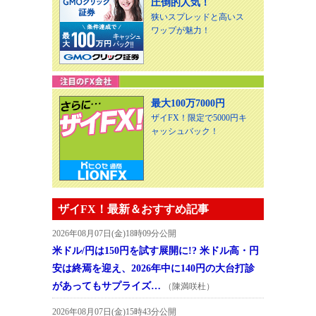
圧倒的人気！
狭いスプレッドと高いス
ワップが魅力！
最大100万7000円
ザイFX！限定で5000円キ
ャッシュバック！
ザイFX！最新＆おすすめ記事
2026年08月07日(金)18時09分公開
米ドル/円は150円を試す展開に!? 米ドル高・円
安は終焉を迎え、2026年中に140円の大台打診
があってもサプライズ…
（陳満咲杜）
2026年08月07日(金)15時43分公開