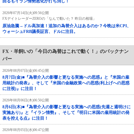
回るもイラン情勢悪化が打ち消し！
2026年07月14日(火)09:56公開
FXデイトレーダーZEROの「なんで動いた？ 昨日の相場」
原油急騰→ドル高加速！追加の為替介入はあるのか？今晩は米CPI、
ウォーシュFRB議長証言、ドルに注目。
FX・羊飼いの「今日の為替はこれで動く！」のバックナン
バー
2026年08月07日(金)06:45公開
8月7日(金)■『為替介入の影響と更なる実施への思惑』と『米国の雇
用統計の発表』、そして『米国の金融政策への思惑(利上げへの思惑
に注視)』に注目！
2026年08月06日(木)06:50公開
8月6日(木)■『為替介入の影響と更なる実施への思惑(先週と週明けに
実施あり)』と『イラン情勢』、そして『明日に米国の雇用統計の発
表を控える点』に注目！
2026年08月05日(水)06:47公開