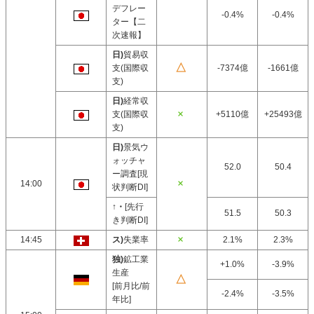
デフレー
-0.4%
-0.4%
ター【二
次速報】
日)
貿易収
支(国際収
-7374億
-1661億
支)
日)
経常収
支(国際収
+5110億
+25493億
支)
日)
景気ウ
ォッチャ
52.0
50.4
ー調査[現
14:00
状判断DI]
↑・
[先行
51.5
50.3
き判断DI]
14:45
ス)
失業率
2.1%
2.3%
独)
鉱工業
+1.0%
-3.9%
生産
[前月比/前
-2.4%
-3.5%
年比]