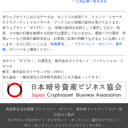
>>人気記事一覧を見る
当ウェブサイトにおけるデータは、セントラル短資ＦＸ、クォンツ・リサーチ、
ＤＺＨフィナンシャルリサーチ、フィスコから情報の提供を受けております。
本ウェブサイト「ザイFX！」は、情報の提供を目的として運営しており、投
資、その他の行動を勧誘する目的では運営しておりません。通貨ペアの選択、売
買レートなど投資の最終決定は、お客様ご自身の判断でなさるようにお願いいた
します。さらに詳しいことは
「免責事項」
、
「プライバシー・ポリシー、著作
権」
のページをご確認ください。
当サイト「ザイFX！」の運営元：株式会社ダイヤモンド・フィナンシャル・リ
サーチ
株主：株式会社ダイヤモンド社（100％）
加入協会：一般社団法人日本暗号資産ビジネス協会（ＪＣＢＡ）
免責事項
会社概要
プライバシー・ポリシー、著作権
サイトマップ
タグ一覧
広告のご案内
ダイヤモンド社のサイト
ダイヤモンド・オンライン
|
週刊ダイヤモンド
|
ザイ・オンライン
|
クリプトインサイト
|
ザイFX！