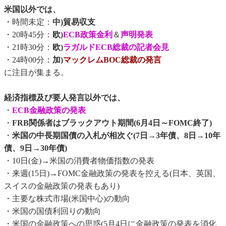
米国以外では、
・時間未定：
中)貿易収支
・20時45分：
欧)
ECB政策金利
＆
声明発表
・21時30分：
欧)
ラガルドECB総裁の記者会見
・24時00分：
加)
マックレムBOC総裁の発言
に注目が集まる。
経済指標及び要人発言以外では、
・
ECB金融政策の発表
・
FRB関係者はブラックアウト期間(6月4日～FOMC終了)
・
米国の中長期国債の入札が相次ぐ(7日→3年債、8日→10年
債、9日→30年債)
・10日(金)→米国の消費者物価指数の発表
・来週(15日)→FOMC金融政策の発表を控える(日本、英国、
スイスの金融政策の発表もあり)
・主要な株式市場(米国中心)の動向
・米国の国債利回りの動向
・米国の金融政策への思惑(5月4日に金融政策の発表を消化