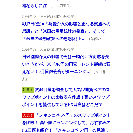
地ならしに注目。
（ZERO）
2026年08月07日(金)06時45分公開
8月7日(金)■『為替介入の影響と更なる実施への
思惑』と『米国の雇用統計の発表』、そして
『米国の金融政策への思惑(利上…
（羊飼い）
2026年08月06日(木)17時00分公開
日米協調介入の影響で円は一時的に方向感を失
いそうだが、米ドル/円の円安トレンド継続は変
えない！9月日銀会合がターニング…
（今井雅
人）
約40口座を調査して人気12通貨ペアのス
注目！
ワップポイントの比較表を作成！高いスワップ
ポイントを提供しているFX口座はどこだ？
「メキシコペソ/円」のスワップポイント
人気！
を比較！ 高い順にランキングして、おすすめの
FX口座も紹介！ 「メキシコペソ/円」の見通し