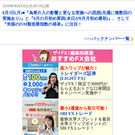
2026年08月03日(月)06:50公開
8月3日(月)■『為替介入の影響と更なる実施への思惑(先週に複数回の
実施あり)』と『8月の月初め要因(本日が8月月初め最初)』、そして
『米国のISM製造業指数の発表』に注目！
>>>バックナンバー一覧
高スワップが魅力！
トレイダーズ証券
[LIGHT FX]
ザイFX！限定で3000円が
もらえるおトクな口座開設
キャンペーン実施中！
最小1通貨から取引可能！
SBI FXトレード
最狭水準スプレッド＆最良
水準スワップポイントの
SBI FXトレード！