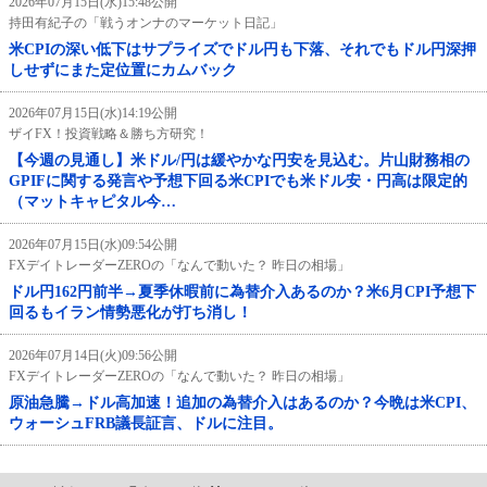
2026年07月15日(水)15:48公開
持田有紀子の「戦うオンナのマーケット日記」
米CPIの深い低下はサプライズでドル円も下落、それでもドル円深押
しせずにまた定位置にカムバック
2026年07月15日(水)14:19公開
ザイFX！投資戦略＆勝ち方研究！
【今週の見通し】米ドル/円は緩やかな円安を見込む。片山財務相の
GPIFに関する発言や予想下回る米CPIでも米ドル安・円高は限定的
（マットキャピタル今…
2026年07月15日(水)09:54公開
FXデイトレーダーZEROの「なんで動いた？ 昨日の相場」
ドル円162円前半→夏季休暇前に為替介入あるのか？米6月CPI予想下
回るもイラン情勢悪化が打ち消し！
2026年07月14日(火)09:56公開
FXデイトレーダーZEROの「なんで動いた？ 昨日の相場」
原油急騰→ドル高加速！追加の為替介入はあるのか？今晩は米CPI、
ウォーシュFRB議長証言、ドルに注目。