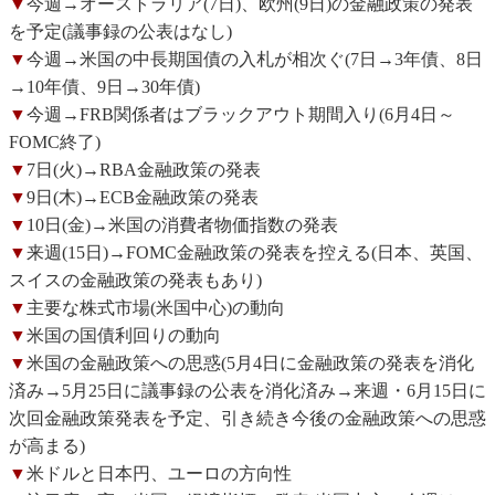
▼
今週→オーストラリア(7日)、欧州(9日)の金融政策の発表
を予定(議事録の公表はなし)
▼
今週→米国の中長期国債の入札が相次ぐ(7日→3年債、8日
→10年債、9日→30年債)
▼
今週→FRB関係者はブラックアウト期間入り(6月4日～
FOMC終了)
▼
7日(火)→RBA金融政策の発表
▼
9日(木)→ECB金融政策の発表
▼
10日(金)→米国の消費者物価指数の発表
▼
来週(15日)→FOMC金融政策の発表を控える(日本、英国、
スイスの金融政策の発表もあり)
▼
主要な株式市場(米国中心)の動向
▼
米国の国債利回りの動向
▼
米国の金融政策への思惑(5月4日に金融政策の発表を消化
済み→5月25日に議事録の公表を消化済み→来週・6月15日に
次回金融政策発表を予定、引き続き今後の金融政策への思惑
が高まる)
▼
米ドルと日本円、ユーロの方向性