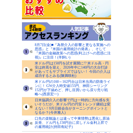
8月7日(金)■『為替介入の影響と更なる実施への
思惑』と『米国の雇用統計の発表』、そして
『米国の金融政策への思惑(利上げへの思惑に注
視)』に注目！(羊飼い)
米ドル/円は150円を試す展開に!? 米ドル高・円
安は終焉を迎え、2026年中に140円の大台打診
があってもサプライズではない！ 今回の介入は
成功するとみる(陳満咲杜)
米ドル/円の160～162円台は日米当局の防衛ライ
ンに！ GW介入時安値155円、神田シーリング
152円が下値めど、押し目買いから戻り売り戦
略へ(西原宏一)
日米協調介入の影響で円は一時的に方向感を失
いそうだが、米ドル/円の円安トレンド継続は変
えない！9月日銀会合がターニングポイントと
なるか？(今井雅人)
口先の楽観論とは違って中東情勢は悪化し原油
反発、ドル円も158円台に戻しドル金利上昇で
の雇用統計(持田有紀子)