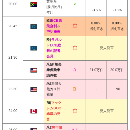
業生産
20:00
[前月比/前
-3.5%
-0.8%
年比]
欧)
ECB政
0.00%
0.00%
20:45
策金利
＆
据え置き
据え置き
声明発表
欧)
ラガル
ドECB総
要人発言
裁の記者
会見
21:30
米)新規失
業保険申
21.0万件
20.0万件
請件数
米)
週間天
23:30
然ガス貯
-
+90
蔵量
加)
マック
レムBOC
24:00
要人発言
総裁の発
言
米)
30年債