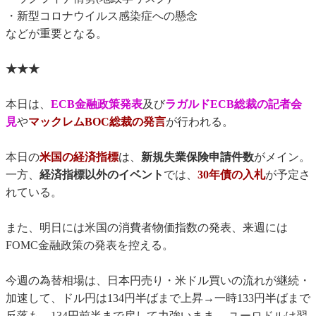
・新型コロナウイルス感染症への懸念
などが重要となる。
★★★
本日は、
ECB金融政策発表
及び
ラガルドECB総裁の記者会
見
や
マックレムBOC総裁の発言
が行われる。
本日の
米国の経済指標
は、
新規失業保険申請件数
がメイン。
一方、
経済指標以外のイベント
では、
30年債の入札
が予定さ
れている。
また、明日には米国の消費者物価指数の発表、来週には
FOMC金融政策の発表を控える。
今週の為替相場は、日本円売り・米ドル買いの流れが継続・
加速して、ドル円は134円半ばまで上昇→一時133円半ばまで
反落も→134円前半まで戻して力強いまま 、ユーロドルは翌