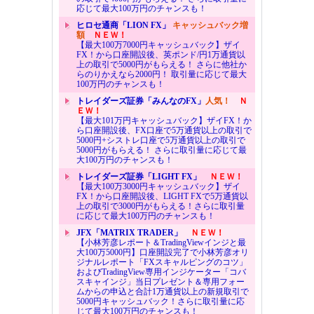
応じて最大100万円のチャンスも！
ヒロセ通商「LION FX」
キャッシュバック増
額
ＮＥＷ！
【最大100万7000円キャッシュバック】ザイ
FX！から口座開設後、英ポンド/円1万通貨以
上の取引で5000円がもらえる！ さらに他社か
らのりかえなら2000円！ 取引量に応じて最大
100万円のチャンスも！
トレイダーズ証券「みんなのFX」
人気！
Ｎ
ＥＷ！
【最大101万円キャッシュバック】ザイFX！か
ら口座開設後、FX口座で5万通貨以上の取引で
5000円+シストレ口座で5万通貨以上の取引で
5000円がもらえる！ さらに取引量に応じて最
大100万円のチャンスも！
トレイダーズ証券「LIGHT FX」
ＮＥＷ！
【最大100万3000円キャッシュバック】ザイ
FX！から口座開設後、LIGHT FXで5万通貨以
上の取引で3000円がもらえる！さらに取引量
に応じて最大100万円のチャンスも！
JFX「MATRIX TRADER」
ＮＥＷ！
【小林芳彦レポート＆TradingViewインジと最
大100万5000円】口座開設完了で小林芳彦オリ
ジナルレポート「FXスキャルピングのコツ」
およびTradingView専用インジケーター「コバ
スキャインジ」当日プレゼント＆専用フォー
ムからの申込と合計1万通貨以上の新規取引で
5000円キャッシュバック！さらに取引量に応
じて最大100万円のチャンスも！