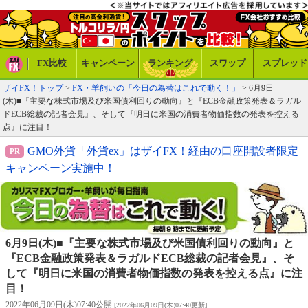
FX比較
キャンペーン
ランキング
スワップ
スプレッド
ザイFX！トップ
>
FX・羊飼いの「今日の為替はこれで動く！」
> 6月9日
(木)■『主要な株式市場及び米国債利回りの動向』と『ECB金融政策発表＆ラガル
ドECB総裁の記者会見』、そして『明日に米国の消費者物価指数の発表を控える
点』に注目！
GMO外貨「外貨ex」はザイFX！経由の口座開設者限定
キャンペーン実施中！
6月9日(木)■『主要な株式市場及び米国債利回りの動向』と
『ECB金融政策発表＆ラガルドECB総裁の記者会見』、そ
して『明日に米国の消費者物価指数の発表を控える点』に注
目！
2022年06月09日(木)07:40公開
[2022年06月09日(木)07:40更新]