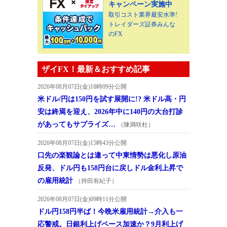
キャンペーン実施中
取引コスト業界最安水準!
トレイダーズ証券みんな
のFX
ザイFX！最新＆おすすめ記事
2026年08月07日(金)18時09分公開
米ドル/円は150円を試す展開に!? 米ドル高・円
安は終焉を迎え、2026年中に140円の大台打診
があってもサプライズ…
（陳満咲杜）
2026年08月07日(金)15時43分公開
口先の楽観論とは違って中東情勢は悪化し原油
反発、ドル円も158円台に戻しドル金利上昇で
の雇用統計
（持田有紀子）
2026年08月07日(金)09時11分公開
ドル円158円半ば！今晩米雇用統計→介入も一
応警戒。日銀利上げペース加速か？9月利上げ