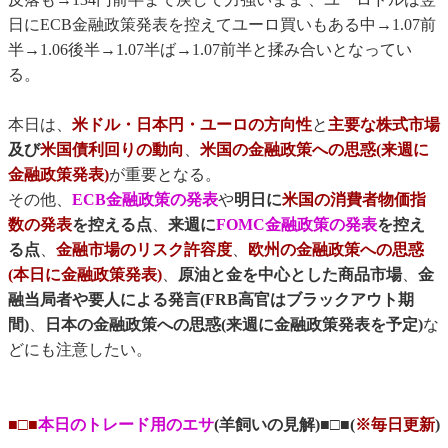
日にECB金融政策発表を控えてユーロ買いもある中→1.07前
半→1.06後半→1.07半ば→1.07前半と揉み合いとなってい
る。
本日は、
米ドル・日本円・ユーロの方向性
と
主要な株式市場
及び
米国債利回りの動向
、
米国の金融政策への思惑(来週に
金融政策発表)
が重要となる。
その他、
ECB金融政策の発表
や
明日に
米国の消費者物価指
数の発表
を控える点
、
来週に
FOMC金融政策の発表
を控え
る点
、
金融市場のリスク許容度
、
欧州の金融政策への思惑
(本日に金融政策発表)
、
原油と金を中心とした商品市場
、
金
融当局者や要人による発言(FRB高官はブラックアウト期
間)
、
日本の金融政策への思惑(来週に金融政策発表を予定)
な
どにも注意したい。
■□■
本日のトレード用のエサ
(羊飼いの見解)■□■(
※毎日更新
)