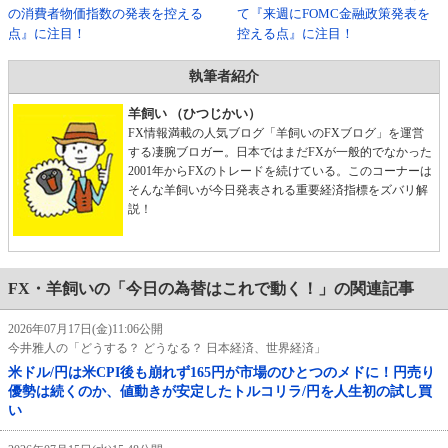
の消費者物価指数の発表を控える
て『来週にFOMC金融政策発表を
点』に注目！
控える点』に注目！
執筆者紹介
羊飼い （ひつじかい）
FX情報満載の人気ブログ「羊飼いのFXブログ」を運営
する凄腕ブロガー。日本ではまだFXが一般的でなかった
2001年からFXのトレードを続けている。このコーナーは
そんな羊飼いが今日発表される重要経済指標をズバリ解
説！
FX・羊飼いの「今日の為替はこれで動く！」の関連記事
2026年07月17日(金)11:06公開
今井雅人の「どうする？ どうなる？ 日本経済、世界経済」
米ドル/円は米CPI後も崩れず165円が市場のひとつのメドに！円売り
優勢は続くのか、値動きが安定したトルコリラ/円を人生初の試し買
い