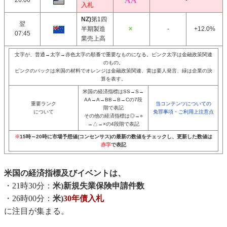
26:00
-
入札
NZ)
第1四
翌
半期製造
-
+12.0%
07:45
業売上高
文字が、普通→太字→赤色太字の順番で重要なものになる。ピンク太字は金融政策関連
のもの。
ピンクのバックは米国の材料でオレンジは金融政策関連、黄は要人発言、緑は企業の決
算を表す。
米国の経済指標はSS→S→
AA→A→BB→B→Cの7段
重要ランク
当コンテンツについての
階で表記
について
免罪事項・ご利用上注意点
その他の経済指標は◎→○
→△→×の4段階で表記
※
15時～20時に市場予想値(コンセンサス)の最新の数値をチェックし、更新した数値は
赤字
で表記
米国の経済指標及びイベントは、
・21時30分：
米)新規失業保険申請件数
・26時00分：
米)
30年債入札
に注目が集まる。