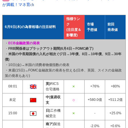
が満載！マネ育ch
指標ラン
ク
市場
前回
6月9日(木)の為替相場の注目材料
(注目度＆
予想値
発表値
影響度)
・
ECB金融政策の発表
・
FRB関係者はブラックアウト期間(6月4日～FOMC終了)
・
米国の中長期国債の入札が相次ぐ(7日→3年債、8日→10年債、9日→30年
債)
・10日(金)→米国の消費者物価指数の発表
・来週(15日)→FOMC金融政策の発表を控える(日本、英国、スイスの金融政
策の発表もあり)
英)
RICS
08:01
+76%
+80%
住宅価格
中)貿易収
未定
+580.0億
+511.2億
支
日)
工作機
15:00
-
+25.0%
械受注
南ア)
製造
-2.0%
+0.6%