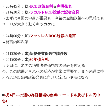
・20時45分：
欧)
ECB政策金利
＆
声明発表
・21時30分：
欧)
ラガルドECB総裁の記者会見
→まずは今回の中身が重要も、今後の金融政策への思惑でも
ユーロが大きく動くキッカケに
・24時00分：
加)
マックレムBOC総裁の発言
→発言内容次第
・21時30分：
米)新規失業保険申請件数
・26時00分：
米)
30年債入札
→明日に、米国の消費者物価指数の発表を控える
今、この結果とそれへの反応が非常に重要で、また来週に控
えるFOMC金融政策発表に向けた流れがキモになる
■
6月6日～の週の為替相場の焦点(ユーロドル及びドル円中
心)