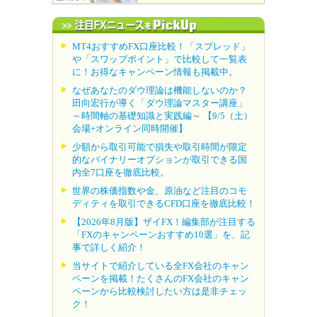
MT4おすすめFX口座比較！「スプレッド」
や「スワップポイント」で比較して一覧表
に！お得なキャンペーン情報も掲載中。
なぜあなたのダウ理論は機能しないのか？
田向宏行が導く「ダウ理論マスター講座」
～時間軸の基礎知識と実践編～ 【9/5（土）
会場+オンライン同時開催】
少額から取引可能で損失や取引時間が限定
的なバイナリーオプションが取引できる国
内全7口座を徹底比較。
世界の株価指数や金、原油など注目のコモ
ディティを取引できるCFD口座を徹底比較！
【2026年8月版】ザイFX！編集部が注目する
「FXのキャンペーンおすすめ10選」を、記
事で詳しく紹介！
当サイトで紹介している全FX会社のキャン
ペーンを掲載！たくさんのFX会社のキャン
ペーンから比較検討したい方は是非チェッ
ク！