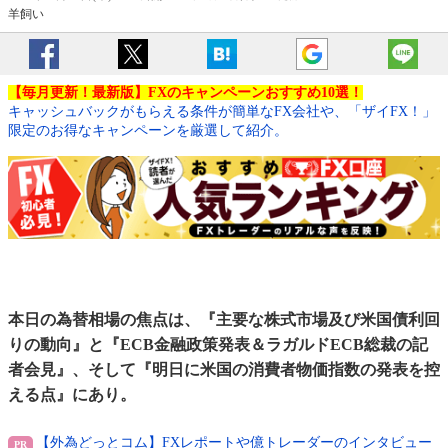
羊飼い
【毎月更新！最新版】FXのキャンペーンおすすめ10選！
キャッシュバックがもらえる条件が簡単なFX会社や、「ザイFX！」
限定のお得なキャンペーンを厳選して紹介。
本日の為替相場の焦点は、『主要な株式市場及び米国債利回
りの動向』と『ECB金融政策発表＆ラガルドECB総裁の記
者会見』、そして『明日に米国の消費者物価指数の発表を控
える点』にあり。
【外為どっとコム】FXレポートや億トレーダーのインタビュー