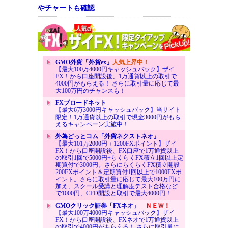
やチャートも確認
GMO外貨「外貨ex」
人気上昇中！
【最大100万4000円キャッシュバック】ザイ
FX！から口座開設後、1万通貨以上の取引で
4000円がもらえる！ さらに取引量に応じて最
大100万円のチャンスも！
FXブロードネット
【最大6万3000円キャッシュバック】当サイト
限定！1万通貨以上の取引で現金3000円がもら
えるキャンペーン実施中！
外為どっとコム「外貨ネクストネオ」
【最大101万2000円＋1200FXポイント】ザイ
FX！から口座開設後、FX口座で1万通貨以上
の取引1回で5000円+らくらくFX積立1回以上定
期買付で3000円。さらにらくらくFX積立開設
200FXポイント＆定期買付1回以上で1000FXポ
イント。さらに取引量に応じて最大100万円に
加え、スクール受講と理解度テスト合格など
で1000円、CFD開設と取引で最大4000円！
GMOクリック証券「FXネオ」
ＮＥＷ！
【最大100万4000円キャッシュバック】ザイ
FX！から口座開設後、FXネオで1万通貨以上
の取引で4000円がもらえる！ さらに取引量に