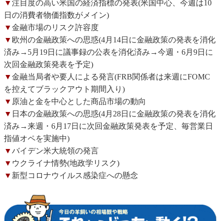
▼
注目度の高い米国の経済指標の発表(米国中心、今週は10
日の消費者物価指数がメイン)
▼
金融市場のリスク許容度
▼
欧州の金融政策への思惑(4月14日に金融政策の発表を消化
済み→5月19日に議事録の公表を消化済み→今週・6月9日に
次回金融政策発表を予定)
▼
金融当局者や要人による発言(FRB関係者は来週にFOMC
を控えてブラックアウト期間入り)
▼
原油と金を中心とした商品市場の動向
▼
日本の金融政策への思惑(4月28日に金融政策の発表を消化
済み→来週・6月17日に次回金融政策発表を予定、毎営業日
指値オペを実施中)
▼
バイデン米大統領の発言
▼
ウクライナ情勢(地政学リスク)
▼
新型コロナウイルス感染症への懸念