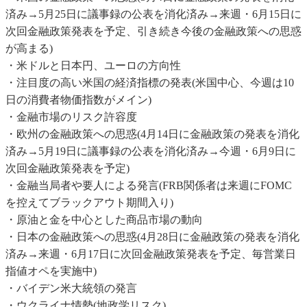
済み→5月25日に議事録の公表を消化済み→来週・6月15日に
次回金融政策発表を予定、引き続き今後の金融政策への思惑
が高まる)
・米ドルと日本円、ユーロの方向性
・注目度の高い米国の経済指標の発表(米国中心、今週は10
日の消費者物価指数がメイン)
・金融市場のリスク許容度
・欧州の金融政策への思惑(4月14日に金融政策の発表を消化
済み→5月19日に議事録の公表を消化済み→今週・6月9日に
次回金融政策発表を予定)
・金融当局者や要人による発言(FRB関係者は来週にFOMC
を控えてブラックアウト期間入り)
・原油と金を中心とした商品市場の動向
・日本の金融政策への思惑(4月28日に金融政策の発表を消化
済み→来週・6月17日に次回金融政策発表を予定、毎営業日
指値オペを実施中)
・バイデン米大統領の発言
・ウクライナ情勢(地政学リスク)