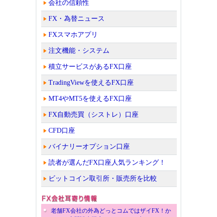
会社の信頼性
FX・為替ニュース
FXスマホアプリ
注文機能・システム
積立サービスがあるFX口座
TradingViewを使えるFX口座
MT4やMT5を使えるFX口座
FX自動売買（シストレ）口座
CFD口座
バイナリーオプション口座
読者が選んだFX口座人気ランキング！
ビットコイン取引所・販売所を比較
老舗FX会社の外為どっとコムではザイFX！か