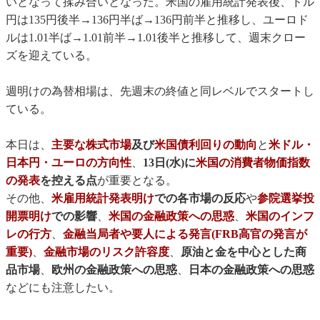
いとなって揉み合いとなった。米国の雇用統計発表後、ドル
円は135円後半→136円半ば→136円前半と推移し、ユーロド
ルは1.01半ば→1.01前半→1.01後半と推移して、週末クロー
ズを迎えている。
週明けの為替相場は、先週末の終値と同レベルでスタートし
ている。
本日は、
主要な株式市場
及び
米国債利回りの動向
と
米ドル・
日本円・ユーロの方向性
、
13日(水)に
米国の消費者物価指数
の発表
を控える点
が重要となる。
その他、
米雇用統計発表明け
での各市場の反応
や
参院選挙投
開票明け
での影響
、
米国の金融政策への思惑
、
米国のインフ
レの行方
、
金融当局者や要人による発言(FRB高官の発言が
重要)
、
金融市場のリスク許容度
、
原油と金を中心とした商
品市場
、
欧州の金融政策への思惑
、
日本の金融政策への思惑
などにも注意したい。