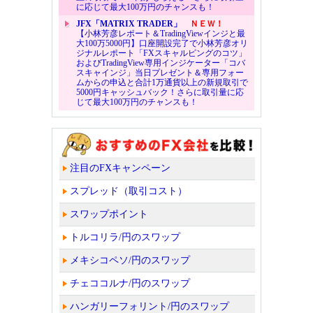
に応じて最大100万円のチャンスも！
JFX「MATRIX TRADER」
ＮＥＷ！
【小林芳彦レポート＆TradingViewインジと最
大100万5000円】口座開設完了で小林芳彦オリ
ジナルレポート「FXスキャルピングのコツ」
およびTradingView専用インジケーター「コバ
スキャインジ」当日プレゼント＆専用フォー
ムからの申込と合計1万通貨以上の新規取引で
5000円キャッシュバック！さらに取引量に応
じて最大100万円のチャンスも！
注目のFXキャンペーン
スプレッド（取引コスト）
スワップポイント
トルコリラ/円のスワップ
メキシコペソ/円のスワップ
チェココルナ/円のスワップ
ハンガリーフォリント/円のスワップ