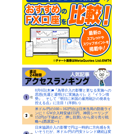
8月6日(木)■『為替介入の影響と更なる実施への
思惑(先週と週明けに実施あり)』と『イラン情
勢』、そして『明日に米国の雇用統計の発表を
控える点』に注目！(羊飼い)
米ドル/円の160～162円台は日米当局の防衛ライ
ンに！ GW介入時安値155円、神田シーリング
152円が下値めど、押し目買いから戻り売り戦
略へ(西原宏一)
日米協調介入の影響で円は一時的に方向感を失
いそうだが、米ドル/円の円安トレンド継続は変