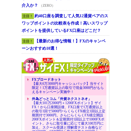
介入か？
（ZERO）
約40口座を調査して人気12通貨ペアのス
注目！
ワップポイントの比較表を作成！高いスワップ
ポイントを提供しているFX口座はどこだ？
【最新のお得な情報！】FXのキャンペ
注目！
ーンおすすめ10選！
FXブロードネット
【最大6万3000円キャッシュバック】当サイト
限定！1万通貨以上の取引で現金3000円がもら
えるキャンペーン実施中！
外為どっとコム「外貨ネクストネオ」
【最大101万2000円＋1200FXポイント】ザイ
FX！から口座開設後、FX口座で1万通貨以上
の取引1回で5000円+らくらくFX積立1回以上定
期買付で3000円。さらにらくらくFX積立開設
200FXポイント＆定期買付1回以上で1000FXポ
イント。さらに取引量に応じて最大100万円に
加え、スクール受講と理解度テスト合格など