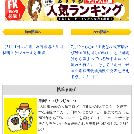
【7月11日～の週】為替相場の注目
7月12日(火)■『主要な株式市場及
材料スケジュールと焦点
び米国債利回りの動向』と『週明
けから強まっている米ドル買いの
流れの行方』、そして『明日に米
国の消費者物価指数の発表を控え
る点』に注目！
執筆者紹介
羊飼い （ひつじかい）
FX情報満載の人気ブログ「羊飼いのFXブログ」を運営
する凄腕ブロガー。日本ではまだFXが一般的でなかった
2001年からFXのトレードを続けている。このコーナーは
そんな羊飼いが今日発表される重要経済指標をズバリ解
説！