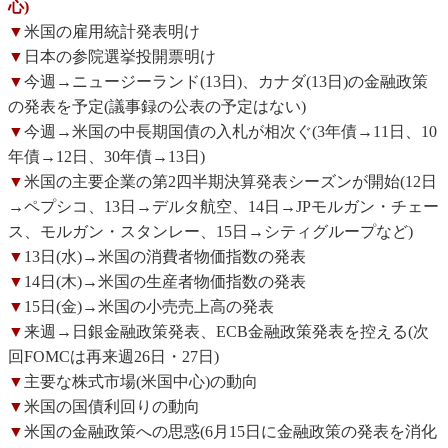
心)
▼
米国の雇用統計発表明け
▼
日本の参院選挙投開票明け
▼
今週→ニュージーランド(13日)、カナダ(13日)の金融政策
の発表を予定(議事録の公表の予定はない)
▼
今週→米国の中長期国債の入札が相次ぐ(3年債→11日、10
年債→12日、30年債→13日)
▼
米国の主要企業の第2四半期決算発表シーズンが開始(12日
→ペプシコ、13日→デルタ航空、14日→JPモルガン・チェー
ス、モルガン・スタンレー、15日→シティグループなど)
▼
13日(水)→米国の消費者物価指数の発表
▼
14日(木)→米国の生産者物価指数の発表
▼
15日(金)→米国の小売売上高の発表
▼
来週→日銀金融政策発表、ECB金融政策発表を控える(次
回FOMCは再来週26日・27日)
▼
主要な株式市場(米国中心)の動向
▼
米国の国債利回りの動向
▼
米国の金融政策への思惑(6月15日に金融政策の発表を消化