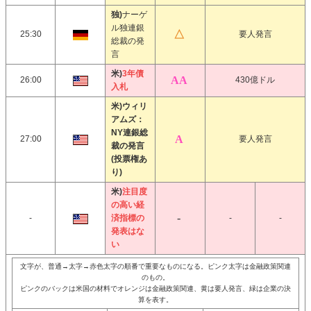
独)
ナーゲ
ル独連銀
25:30
要人発言
総裁の発
言
米)
3年債
26:00
430億ドル
入札
米)ウィリ
アムズ：
NY連銀総
27:00
要人発言
裁の発言
(投票権あ
り)
米)
注目度
の高い経
-
済指標の
-
-
発表はな
い
文字が、普通→太字→赤色太字の順番で重要なものになる。ピンク太字は金融政策関連
のもの。
ピンクのバックは米国の材料でオレンジは金融政策関連、黄は要人発言、緑は企業の決
算を表す。