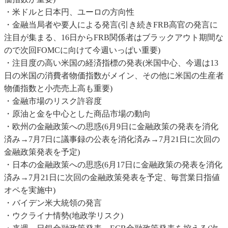
・米ドルと日本円、ユーロの方向性
・金融当局者や要人による発言(引き続きFRB高官の発言に
注目が集まる、16日からFRB関係者はブラックアウト期間な
ので次回FOMCに向けて今週いっぱい重要)
・注目度の高い米国の経済指標の発表(米国中心、今週は13
日の米国の消費者物価指数がメイン、その他に米国の生産者
物価指数と小売売上高も重要)
・金融市場のリスク許容度
・原油と金を中心とした商品市場の動向
・欧州の金融政策への思惑(6月9日に金融政策の発表を消化
済み→7月7日に議事録の公表を消化済み→7月21日に次回の
金融政策発表を予定)
・日本の金融政策への思惑(6月17日に金融政策の発表を消化
済み→7月21日に次回の金融政策発表を予定、毎営業日指値
オペを実施中)
・バイデン米大統領の発言
・ウクライナ情勢(地政学リスク)