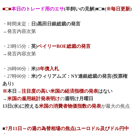
■□■
本日のトレード用のエサ
(羊飼いの見解)■□■(
※毎日更新
)
・時間未定：
日)黒田日銀総裁の発言
→発言内容次第
・23時15分：
英)
ベイリーBOE総裁の発言
→発言内容次第
・26時00分：
米)
3年債入札
・27時00分：
米)ウィリアムズ：NY連銀総裁の発言(投票権
あり)
※
本日→
注目度の高い米国の経済指標の発表
はない
→
米国の雇用統計発表明け
の
週明け月曜日
13日(水)に控える
米国の消費者物価指数の発表
が最大の焦点
■
7月11日～の週の為替相場の焦点(ユーロドル及びドル円中