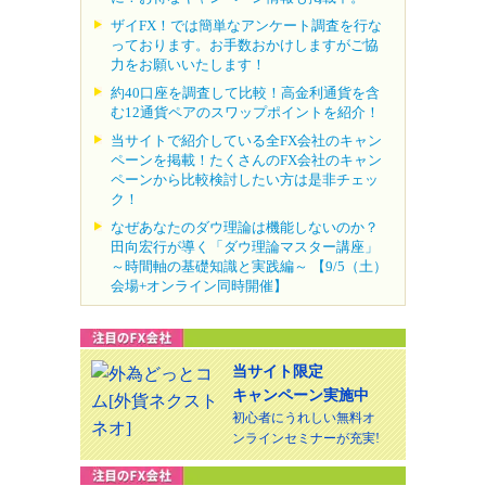
ザイFX！では簡単なアンケート調査を行な
っております。お手数おかけしますがご協
力をお願いいたします！
約40口座を調査して比較！高金利通貨を含
む12通貨ペアのスワップポイントを紹介！
当サイトで紹介している全FX会社のキャン
ペーンを掲載！たくさんのFX会社のキャン
ペーンから比較検討したい方は是非チェッ
ク！
なぜあなたのダウ理論は機能しないのか？
田向宏行が導く「ダウ理論マスター講座」
～時間軸の基礎知識と実践編～ 【9/5（土）
会場+オンライン同時開催】
当サイト限定
キャンペーン実施中
初心者にうれしい無料オ
ンラインセミナーが充実!