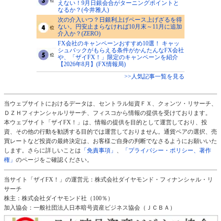
えない！9月日銀会合がターニングポイントと
なるか？(今井雅人)
次の介入いつ？日銀利上げペース上げざるを得
ない。円安止まらなければ10月末～11月に追加
介入か？(ZERO)
FX会社のキャンペーンおすすめ10選！ キャッ
シュバックがもらえる条件がかんたんなFX会社
や、「ザイFX！」限定のキャンペーンを紹介
【2026年8月】(FX情報局)
>>人気記事一覧を見る
当ウェブサイトにおけるデータは、セントラル短資ＦＸ、クォンツ・リサーチ、
ＤＺＨフィナンシャルリサーチ、フィスコから情報の提供を受けております。
本ウェブサイト「ザイFX！」は、情報の提供を目的として運営しており、投
資、その他の行動を勧誘する目的では運営しておりません。通貨ペアの選択、売
買レートなど投資の最終決定は、お客様ご自身の判断でなさるようにお願いいた
します。さらに詳しいことは
「免責事項」
、
「プライバシー・ポリシー、著作
権」
のページをご確認ください。
当サイト「ザイFX！」の運営元：株式会社ダイヤモンド・フィナンシャル・リ
サーチ
株主：株式会社ダイヤモンド社（100％）
加入協会：一般社団法人日本暗号資産ビジネス協会（ＪＣＢＡ）