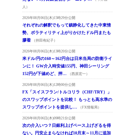
人）
2026年08月06日(木)15時29分公開
それぞれの解釈でもって鎮静化してきた中東情
勢、ボラティリティ上がりかけたドル円またも
膠着
（持田有紀子）
2026年08月06日(木)13時20分公開
米ドル/円の160～162円台は日米当局の防衛ライ
ンに！ GW介入時安値155円、神田シーリング
152円が下値めど、押…
（西原宏一）
2026年08月06日(木)12時00分公開
FX「スイスフラン/トルコリラ（CHF/TRY）」
のスワップポイントを比較！ もっとも高水準の
スワップポイントを提供し…
（FX情報局）
2026年08月06日(木)09時21分公開
次の介入いつ？日銀利上げペース上げざるを得
ない。円安止まらなければ10月末～11月に追加