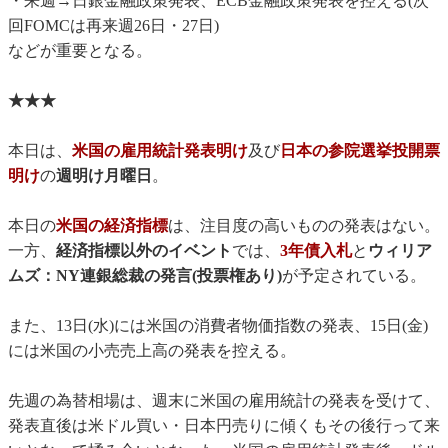
・来週→日銀金融政策発表、ECB金融政策発表を控える(次
回FOMCは再来週26日・27日)
などが重要となる。
★★★
本日は、
米国の雇用統計発表明け
及び
日本の参院選挙投開票
明け
の
週明け月曜日
。
本日の
米国の経済指標
は、注目度の高いものの発表はない。
一方、
経済指標以外のイベント
では、
3年債入札
と
ウィリア
ムズ：NY連銀総裁の発言(投票権あり)
が予定されている。
また、13日(水)には米国の消費者物価指数の発表、15日(金)
には米国の小売売上高の発表を控える。
先週の為替相場は、週末に米国の雇用統計の発表を受けて、
発表直後は米ドル買い・日本円売りに傾くもその後行って来