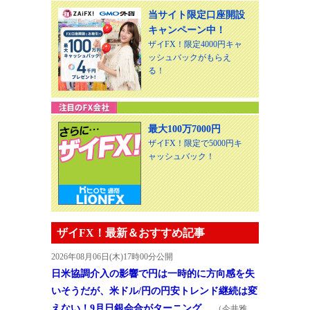
当サイト限定口座開設
キャンペーン中！
ザイFX！限定4000円キャ
ッシュバックがもらえ
る！
最大100万7000円
ザイFX！限定で5000円キ
ャッシュバック！
ザイFX！最新＆おすすめ記事
2026年08月06日(木)17時00分公開
日米協調介入の影響で円は一時的に方向感を失
いそうだが、米ドル/円の円安トレンド継続は変
えない！9月日銀会合がターニング…
（今井雅