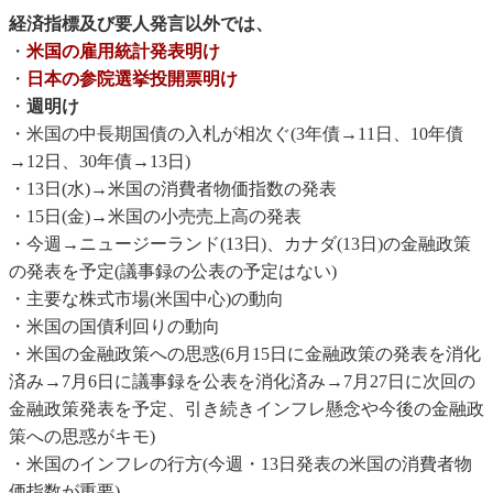
経済指標及び要人発言以外では、
・
米国の雇用統計発表明け
・
日本の参院選挙投開票明け
・
週明け
・米国の中長期国債の入札が相次ぐ(3年債→11日、10年債
→12日、30年債→13日)
・13日(水)→米国の消費者物価指数の発表
・15日(金)→米国の小売売上高の発表
・今週→ニュージーランド(13日)、カナダ(13日)の金融政策
の発表を予定(議事録の公表の予定はない)
・主要な株式市場(米国中心)の動向
・米国の国債利回りの動向
・米国の金融政策への思惑(6月15日に金融政策の発表を消化
済み→7月6日に議事録を公表を消化済み→7月27日に次回の
金融政策発表を予定、引き続きインフレ懸念や今後の金融政
策への思惑がキモ)
・米国のインフレの行方(今週・13日発表の米国の消費者物
価指数が重要)