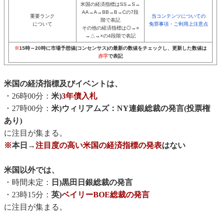
米国の経済指標はSS→S→
AA→A→BB→B→Cの7段
重要ランク
当コンテンツについての
階で表記
について
免罪事項・ご利用上注意点
その他の経済指標は◎→○
→△→×の4段階で表記
※
15時～20時に市場予想値(コンセンサス)の最新の数値をチェックし、更新した数値は
赤字
で表記
米国の経済指標及びイベントは、
・26時00分：
米)
3年債入札
・27時00分：
米)ウィリアムズ：NY連銀総裁の発言(投票権
あり)
に注目が集まる。
※
本日→
注目度の高い米国の経済指標の発表
はない
米国以外では、
・時間未定：
日)黒田日銀総裁の発言
・23時15分：
英)
ベイリーBOE総裁の発言
に注目が集まる。