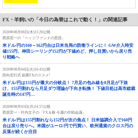
FX・羊飼いの「今日の為替はこれで動く！」の関連記事
2026年08月06日(木)13:20公開
西原宏一の「ヘッジファンドの思惑」
米ドル/円の160～162円台は日米当局の防衛ラインに！ GW介入時安
値155円、神田シーリング152円が下値めど、押し目買いから戻り売
り戦略へ
2026年08月04日(火)16:43公開
田向宏行式 副業FXのススメ!
米ドル/円は155円が最大の分岐点！ 7月足の包み線を8月足が下抜
け、155円割れなら月足ダウ理論が下向き転換！ 下値目処は高市総裁
誕生時の147円…
2026年08月03日(月)14:57公開
西原宏一・叶内文子の「FX＆株 今週の作戦会議」
米ドル/円は155円割れなら152円が次の焦点！ 日米協調介入で160円
台は戻り売りへ。米国がユーロ/円で円買い、欧州通貨のクロス円の
反落が続くか注目