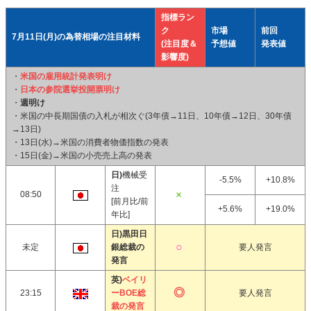
指標ラン
ク
市場
前回
7月11日(月)の為替相場の注目材料
(注目度＆
予想値
発表値
影響度)
・
米国の雇用統計発表明け
・
日本の参院選挙投開票明け
・
週明け
・米国の中長期国債の入札が相次ぐ(3年債→11日、10年債→12日、30年債
→13日)
・13日(水)→米国の消費者物価指数の発表
・15日(金)→米国の小売売上高の発表
日)
機械受
-5.5%
+10.8%
注
08:50
[前月比/前
+5.6%
+19.0%
年比]
日)黒田日
未定
銀総裁の
要人発言
発言
英)
ベイリ
23:15
ーBOE総
要人発言
裁の発言