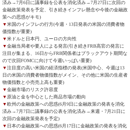
済み→7月6日に議事録を公表を消化済み→7月27日に次回の
金融政策発表を予定、引き続きインフレ懸念や今後の金融政
策への思惑がキモ)
▼
米国のインフレの行方(今週・13日発表の米国の消費者物
価指数が重要)
▼
米ドルと日本円、ユーロの方向性
▼
金融当局者や要人による発言(引き続きFRB高官の発言に
注目が集まる、16日からFRB関係者はブラックアウト期間な
ので次回FOMCに向けて今週いっぱい重要)
▼
注目度の高い米国の経済指標の発表(米国中心、今週は13
日の米国の消費者物価指数がメイン、その他に米国の生産者
物価指数と小売売上高も重要)
▼
金融市場のリスク許容度
▼
原油と金を中心とした商品市場の動向
▼
欧州の金融政策への思惑(6月9日に金融政策の発表を消化
済み→7月7日に議事録の公表を消化済み→来週・7月21日に
次回の金融政策発表を予定)
▼
日本の金融政策への思惑(6月17日に金融政策の発表を消化