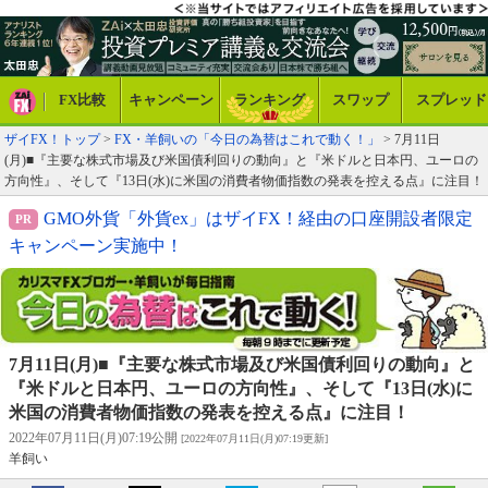
FX比較
キャンペーン
ランキング
スワップ
スプレッド
ザイFX！トップ
>
FX・羊飼いの「今日の為替はこれで動く！」
> 7月11日
(月)■『主要な株式市場及び米国債利回りの動向』と『米ドルと日本円、ユーロの
方向性』、そして『13日(水)に米国の消費者物価指数の発表を控える点』に注目！
GMO外貨「外貨ex」はザイFX！経由の口座開設者限定
キャンペーン実施中！
7月11日(月)■『主要な株式市場及び米国債利回りの動向』と
『米ドルと日本円、ユーロの方向性』、そして『13日(水)に
米国の消費者物価指数の発表を控える点』に注目！
2022年07月11日(月)07:19公開
[2022年07月11日(月)07:19更新]
羊飼い