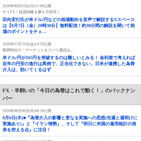
2026年08月03日(月)11:09公開
ザイFX！投資戦略＆勝ち方研究！
田向宏行氏が米ドル/円などの相場動向を音声で解説するXスペース
は【8月7日（金）20時30分】無料配信！約30分間の解説を聞いて相
場のポイントをチェ…
2026年07月31日(金)14:50公開
陳満咲杜の「マーケットをズバリ裏読み」
米ドル/円が165円を突破するのは難しいとみる！ 金利差で考えれば
近年の円安の進行は異例で、正当化できない。日米が連携した為替
介入は、効いてくるはず
FX・羊飼いの「今日の為替はこれで動く！」のバックナン
バー
2026年08月06日(木)06:50公開
8月6日(木)■『為替介入の影響と更なる実施への思惑(先週と週明けに
実施あり)』と『イラン情勢』、そして『明日に米国の雇用統計の発
表を控える点』に注目！