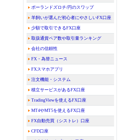
ポーランドズロチ/円のスワップ
羊飼いが選んだ初心者にやさしいFX口座
少額で取引できるFX口座
取扱通貨ペア数や取引量ランキング
会社の信頼性
FX・為替ニュース
FXスマホアプリ
注文機能・システム
積立サービスがあるFX口座
TradingViewを使えるFX口座
MT4やMT5を使えるFX口座
FX自動売買（シストレ）口座
CFD口座