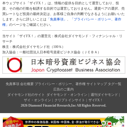
本ウェブサイト「ザイFX！」は、情報の提供を目的として運営しており、投
資、その他の行動を勧誘する目的では運営しておりません。通貨ペアの選択、売
買レートなど投資の最終決定は、お客様ご自身の判断でなさるようにお願いいた
します。さらに詳しいことは
「免責事項」
、
「プライバシー・ポリシー、著作
権」
のページをご確認ください。
当サイト「ザイFX！」の運営元：株式会社ダイヤモンド・フィナンシャル・リ
サーチ
株主：株式会社ダイヤモンド社（100％）
加入協会：一般社団法人日本暗号資産ビジネス協会（ＪＣＢＡ）
免責事項
会社概要
プライバシー・ポリシー、著作権
サイトマップ
タグ一覧
広告のご案内
ダイヤモンド社のサイト
ダイヤモンド・オンライン
|
週刊ダイヤモンド
|
ザイ・オンライン
|
クリプトインサイト
|
ザイFX！
2026 Diamond Financial Research,Inc All Rights Reserved.