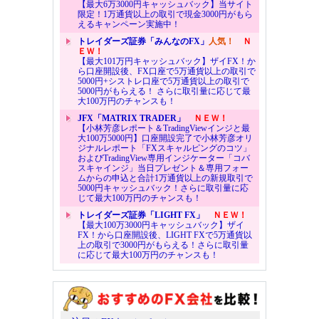
【最大6万3000円キャッシュバック】当サイト
限定！1万通貨以上の取引で現金3000円がもら
えるキャンペーン実施中！
トレイダーズ証券「みんなのFX」
人気！
Ｎ
ＥＷ！
【最大101万円キャッシュバック】ザイFX！か
ら口座開設後、FX口座で5万通貨以上の取引で
5000円+シストレ口座で5万通貨以上の取引で
5000円がもらえる！ さらに取引量に応じて最
大100万円のチャンスも！
JFX「MATRIX TRADER」
ＮＥＷ！
【小林芳彦レポート＆TradingViewインジと最
大100万5000円】口座開設完了で小林芳彦オリ
ジナルレポート「FXスキャルピングのコツ」
およびTradingView専用インジケーター「コバ
スキャインジ」当日プレゼント＆専用フォー
ムからの申込と合計1万通貨以上の新規取引で
5000円キャッシュバック！さらに取引量に応
じて最大100万円のチャンスも！
トレイダーズ証券「LIGHT FX」
ＮＥＷ！
【最大100万3000円キャッシュバック】ザイ
FX！から口座開設後、LIGHT FXで5万通貨以
上の取引で3000円がもらえる！さらに取引量
に応じて最大100万円のチャンスも！