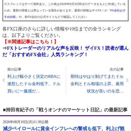
※スプレッドはすべて例外あり。この表は2026年8月3日時点のデータをもとに作成している
ため、最新の情報とは異なっている場合があります。最新の情報はザイFX！の
「FX会社おす
すめ比較」
や、各FX会社の公式サイトなどで確認してください
各FX口座のさらに詳しい情報や10位までの全ランキング
は、以下よりご覧ください。
【※関連記事はこちら！】
⇒
FXトレーダーのリアルな声を反映！ ザイFX！読者が選ん
だ「おすすめFX会社」人気ランキング！
前の記事
次の記事
利上げ幅小さく決定のRBAに
期待はやはり剝げてまたドル
連想したドル金利低下、ドル
金利とドル相場の上昇、雇用
買いに一服感だ…
状況が良いのを恐…
■持田有紀子の「戦うオンナのマーケット日記」の最新記事
2026年08月10日(月)11:30公開
減少ペイロールに賃金インフレへの警戒も低下、利上げ観