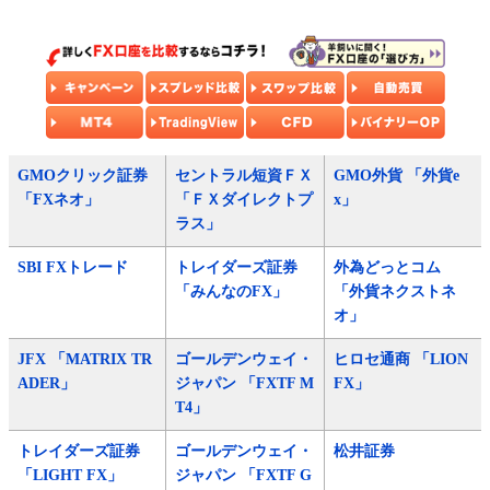
GMOクリック証券
セントラル短資ＦＸ
GMO外貨 「外貨e
「FXネオ」
「ＦＸダイレクトプ
x」
ラス」
SBI FXトレード
トレイダーズ証券
外為どっとコム
「みんなのFX」
「外貨ネクストネ
オ」
JFX 「MATRIX TR
ゴールデンウェイ・
ヒロセ通商 「LION
ADER」
ジャパン 「FXTF M
FX」
T4」
トレイダーズ証券
ゴールデンウェイ・
松井証券
「LIGHT FX」
ジャパン 「FXTF G