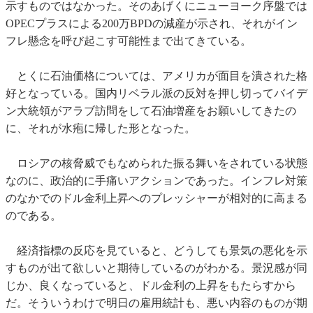
示すものではなかった。そのあげくにニューヨーク序盤では
OPECプラスによる200万BPDの減産が示され、それがイン
フレ懸念を呼び起こす可能性まで出てきている。
とくに石油価格については、アメリカが面目を潰された格
好となっている。国内リベラル派の反対を押し切ってバイデ
ン大統領がアラブ訪問をして石油増産をお願いしてきたの
に、それが水疱に帰した形となった。
ロシアの核脅威でもなめられた振る舞いをされている状態
なのに、政治的に手痛いアクションであった。インフレ対策
のなかでのドル金利上昇へのプレッシャーが相対的に高まる
のである。
経済指標の反応を見ていると、どうしても景気の悪化を示
すものが出て欲しいと期待しているのがわかる。景況感が同
じか、良くなっていると、ドル金利の上昇をもたらすから
だ。そういうわけで明日の雇用統計も、悪い内容のものが期