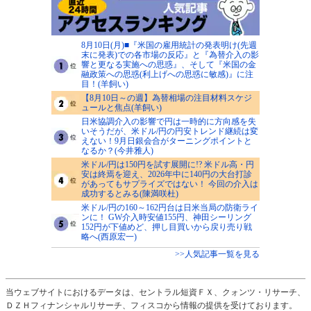
8月10日(月)■『米国の雇用統計の発表明け(先週
末に発表)での各市場の反応』と『為替介入の影
響と更なる実施への思惑』、そして『米国の金
融政策への思惑(利上げへの思惑に敏感)』に注
目！(羊飼い)
【8月10日～の週】為替相場の注目材料スケジ
ュールと焦点(羊飼い)
日米協調介入の影響で円は一時的に方向感を失
いそうだが、米ドル/円の円安トレンド継続は変
えない！9月日銀会合がターニングポイントと
なるか？(今井雅人)
米ドル/円は150円を試す展開に!? 米ドル高・円
安は終焉を迎え、2026年中に140円の大台打診
があってもサプライズではない！ 今回の介入は
成功するとみる(陳満咲杜)
米ドル/円の160～162円台は日米当局の防衛ライ
ンに！ GW介入時安値155円、神田シーリング
152円が下値めど、押し目買いから戻り売り戦
略へ(西原宏一)
>>人気記事一覧を見る
当ウェブサイトにおけるデータは、セントラル短資ＦＸ、クォンツ・リサーチ、
ＤＺＨフィナンシャルリサーチ、フィスコから情報の提供を受けております。