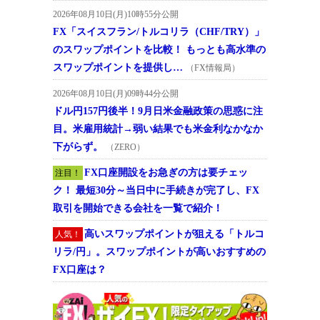
2026年08月10日(月)10時55分公開
FX「スイスフラン/トルコリラ（CHF/TRY）」
のスワップポイントを比較！ もっとも高水準の
スワップポイントを提供し…
（FX情報局）
2026年08月10日(月)09時44分公開
ドル円157円後半！9月日米金融政策の思惑に注
目。米雇用統計→弱い結果でも米金利なかなか
下がらず。
（ZERO）
FX口座開設をお急ぎの方は要チェッ
注目！
ク！ 最短30分～当日中に手続きが完了し、FX
取引を開始できる会社を一覧で紹介！
高いスワップポイントが狙える「トルコ
人気！
リラ/円」。スワップポイントが高いおすすめの
FX口座は？