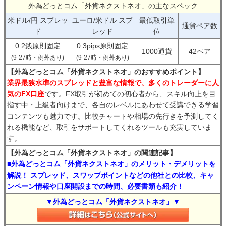
外為どっとコム「外貨ネクストネオ」の主なスペック
米ドル/円 スプレッ
ユーロ/米ドル スプ
最低取引単
通貨ペア数
ド
レッド
位
0.2銭原則固定
0.3pips原則固定
1000通貨
42ペア
(9-27時・例外あり)
(9-27時・例外あり)
【外為どっとコム「外貨ネクストネオ」のおすすめポイント】
業界最狭水準のスプレッドと豊富な情報で、多くのトレーダーに人
気のFX口座
です。FX取引が初めての初心者から、スキル向上を目
指す中・上級者向けまで、各自のレベルにあわせて受講できる学習
コンテンツも魅力です。比較チャートや相場の先行きを予測してく
れる機能など、取引をサポートしてくれるツールも充実していま
す。
【外為どっとコム「外貨ネクストネオ」の関連記事】
■外為どっとコム「外貨ネクストネオ」のメリット・デメリットを
解説！ スプレッド、スワップポイントなどの他社との比較、キャ
ンペーン情報や口座開設までの時間、必要書類も紹介！
▼外為どっとコム「外貨ネクストネオ」▼