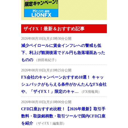
ザイFX！最新＆おすすめ記事
2026年08月10日(月)11時30分公開
減少ペイロールに賃金インフレへの警戒も低
下、利上げ観測後退でドル円も急落場面あった
ものの
（持田有紀子）
2026年08月10日(月)11時25分公開
FX会社のキャンペーンおすすめ10選！ キャッ
シュバックがもらえる条件がかんたんなFX会社
や、「ザイFX！」限定のキャ…
（FX情報局）
2026年08月10日(月)11時00分公開
CFD口座おすすめ比較！【2026年最新】取引手
数料・取扱銘柄数・取引ツールで国内CFD口座
を紹介
（ザイFX！編集部）