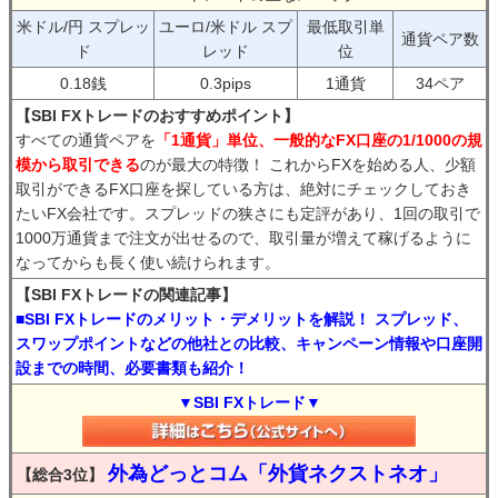
米ドル/円 スプレッ
ユーロ/米ドル スプ
最低取引単
通貨ペア数
ド
レッド
位
0.18銭
0.3pips
1通貨
34ペア
【SBI FXトレードのおすすめポイント】
すべての通貨ペアを
「1通貨」単位、一般的なFX口座の1/1000の規
模から取引できる
のが最大の特徴！ これからFXを始める人、少額
取引ができるFX口座を探している方は、絶対にチェックしておき
たいFX会社です。スプレッドの狭さにも定評があり、1回の取引で
1000万通貨まで注文が出せるので、取引量が増えて稼げるように
なってからも長く使い続けられます。
【SBI FXトレードの関連記事】
■SBI FXトレードのメリット・デメリットを解説！ スプレッド、
スワップポイントなどの他社との比較、キャンペーン情報や口座開
設までの時間、必要書類も紹介！
▼SBI FXトレード▼
外為どっとコム「外貨ネクストネオ」
【総合3位】