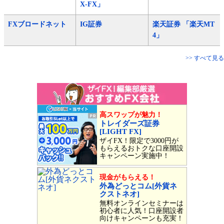
X-FX」
FXブロードネット
IG証券
楽天証券 「楽天MT
4」
>> すべて見る
高スワップが魅力！
トレイダーズ証券
[LIGHT FX]
ザイFX！限定で3000円が
もらえるおトクな口座開設
キャンペーン実施中！
現金がもらえる！
外為どっとコム[外貨ネ
クストネオ]
無料オンラインセミナーは
初心者に人気！口座開設者
向けキャンペーンも充実！