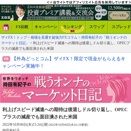
FX比較
キャンペーン
ランキング
スワップ
スプレッド
ザイFX！トップ
>
相場を見通す超強力FXコラム
>
持田有紀子の「戦うオンナの
マーケット日記」
> 利上げスピード減速への期待は後退しドル切り返し、OPECプ
ラスの減産でも面目潰された米国
【外為どっとコム】ザイFX！限定で現金がもらえるキ
ャンペーン実施中！
利上げスピード減速への期待は後退しドル切り返し、
OPEC
プラスの減産でも面目潰された米国
2022年10月06日(木)15:24公開
[2022年10月06日(木)15:24更新]
持田有紀子