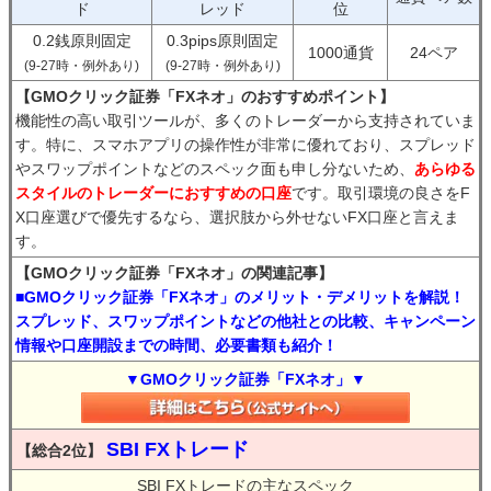
ド
レッド
位
0.2銭原則固定
0.3pips原則固定
1000通貨
24ペア
(9-27時・例外あり)
(9-27時・例外あり)
【GMOクリック証券「FXネオ」のおすすめポイント】
機能性の高い取引ツールが、多くのトレーダーから支持されていま
す。特に、スマホアプリの操作性が非常に優れており、スプレッド
やスワップポイントなどのスペック面も申し分ないため、
あらゆる
スタイルのトレーダーにおすすめの口座
です。取引環境の良さをF
X口座選びで優先するなら、選択肢から外せないFX口座と言えま
す。
【GMOクリック証券「FXネオ」の関連記事】
■GMOクリック証券「FXネオ」のメリット・デメリットを解説！
スプレッド、スワップポイントなどの他社との比較、キャンペーン
情報や口座開設までの時間、必要書類も紹介！
▼GMOクリック証券「FXネオ」▼
SBI FXトレード
【総合2位】
SBI FXトレードの主なスペック