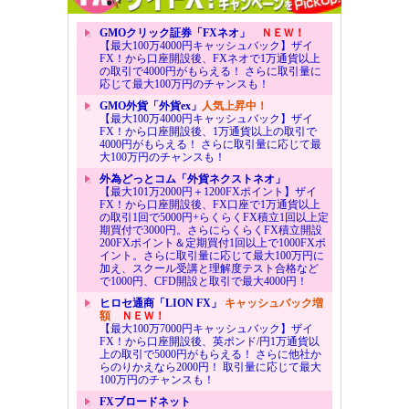
GMOクリック証券「FXネオ」
ＮＥＷ！
【最大100万4000円キャッシュバック】ザイ
FX！から口座開設後、FXネオで1万通貨以上
の取引で4000円がもらえる！ さらに取引量に
応じて最大100万円のチャンスも！
GMO外貨「外貨ex」
人気上昇中！
【最大100万4000円キャッシュバック】ザイ
FX！から口座開設後、1万通貨以上の取引で
4000円がもらえる！ さらに取引量に応じて最
大100万円のチャンスも！
外為どっとコム「外貨ネクストネオ」
【最大101万2000円＋1200FXポイント】ザイ
FX！から口座開設後、FX口座で1万通貨以上
の取引1回で5000円+らくらくFX積立1回以上定
期買付で3000円。さらにらくらくFX積立開設
200FXポイント＆定期買付1回以上で1000FXポ
イント。さらに取引量に応じて最大100万円に
加え、スクール受講と理解度テスト合格など
で1000円、CFD開設と取引で最大4000円！
ヒロセ通商「LION FX」
キャッシュバック増
額
ＮＥＷ！
【最大100万7000円キャッシュバック】ザイ
FX！から口座開設後、英ポンド/円1万通貨以
上の取引で5000円がもらえる！ さらに他社か
らのりかえなら2000円！ 取引量に応じて最大
100万円のチャンスも！
FXブロードネット