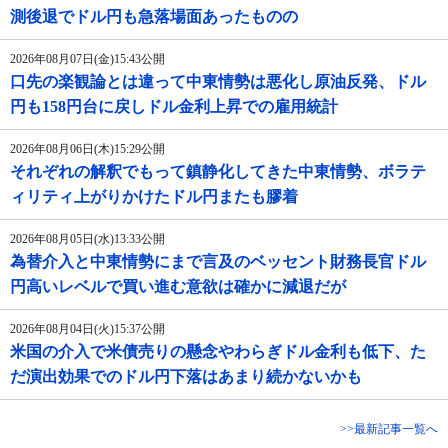
測後退でドル円も急落場面あったものの
2026年08月07日(金)15:43公開
口先の楽観論とは違って中東情勢は悪化し原油反発、ドル
円も158円台に戻しドル金利上昇での雇用統計
2026年08月06日(木)15:29公開
それぞれの解釈でもって鎮静化してきた中東情勢、ボラテ
ィリティ上がりかけたドル円またも膠着
2026年08月05日(水)13:33公開
為替介入と中東情勢にまで言及のベッセント財務長官ドル
円高いレベルで買い進む意欲は確かに減退だが
2026年08月04日(火)15:37公開
米国の介入で米債売りの懸念やわらぎドル金利も低下、た
だ演出効果でのドル円下落はあまり続かないかも
>>最新記事一覧へ