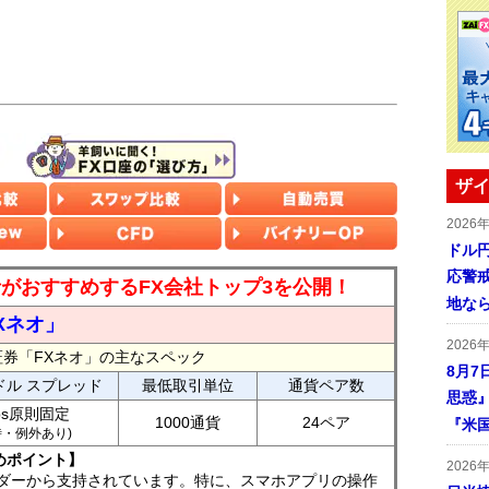
ザイ
2026
ドル
応警
読者がおすすめするFX会社トップ3を公開！
地な
Xネオ」
2026
証券「FXネオ」の主なスペック
8月7
ドル スプレッド
最低取引単位
通貨ペア数
思惑
ips原則固定
1000通貨
24ペア
『米
7時・例外あり)
めポイント】
2026
ダーから支持されています。特に、スマホアプリの操作