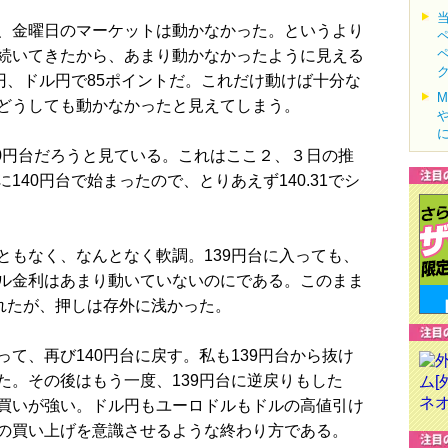
、金曜日のマーケットは動かなかった。というより
続いてきたから、あまり動かなかったように見える
円、ドル円で85ポイントだ。これだけ動けば十分な
どうしても動かなかったと見えてしまう。
40円台だろうと見ている。これはここ２、３日の推
40円台で始まったので、とりあえず140.31でシ
もなく、なんとなく軟調。139円台に入っても、
ル金利はあまり動いていないのにである。このまま
われたが、押しは存外に浅かった。
て、再び140円台に戻す。私も139円台から抜け
た。その後はもう一度、139円台に逆戻りもした
買いが強い。ドル円もユーロドルもドルの高値引け
の買い上げを意識させるような終わり方である。