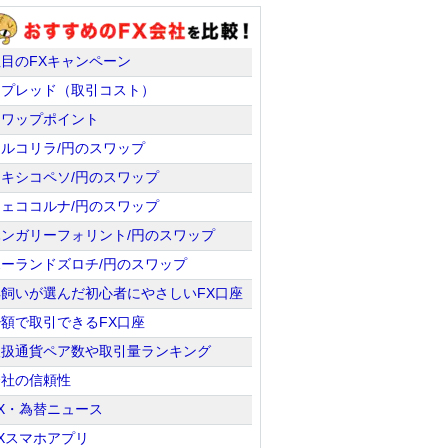
注目のFXキャンペーン
スプレッド（取引コスト）
スワップポイント
トルコリラ/円のスワップ
メキシコペソ/円のスワップ
チェココルナ/円のスワップ
ハンガリーフォリント/円のスワップ
ポーランドズロチ/円のスワップ
羊飼いが選んだ初心者にやさしいFX口座
少額で取引できるFX口座
取扱通貨ペア数や取引量ランキング
会社の信頼性
X・為替ニュース
Xスマホアプリ