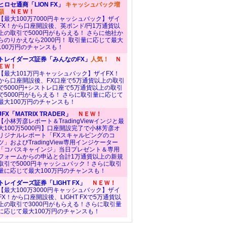
ヒロセ通商「LION FX」
キャッシュバック増
額
ＮＥＷ！
【最大100万7000円キャッシュバック】ザイ
FX！から口座開設後、英ポンド/円1万通貨以
上の取引で5000円がもらえる！ さらに他社か
らのりかえなら2000円！ 取引量に応じて最大
100万円のチャンスも！
トレイダーズ証券「みんなのFX」
人気！
Ｎ
ＥＷ！
【最大101万円キャッシュバック】ザイFX！
から口座開設後、FX口座で5万通貨以上の取引
で5000円+シストレ口座で5万通貨以上の取引
で5000円がもらえる！ さらに取引量に応じて
最大100万円のチャンスも！
JFX「MATRIX TRADER」
ＮＥＷ！
【小林芳彦レポート＆TradingViewインジと最
大100万5000円】口座開設完了で小林芳彦オ
リジナルレポート「FXスキャルピングのコ
ツ」およびTradingView専用インジケーター
「コバスキャインジ」当日プレゼント＆専用
フォームからの申込と合計1万通貨以上の新規
取引で5000円キャッシュバック！さらに取引
量に応じて最大100万円のチャンスも！
トレイダーズ証券「LIGHT FX」
ＮＥＷ！
【最大100万3000円キャッシュバック】ザイ
FX！から口座開設後、LIGHT FXで5万通貨以
上の取引で3000円がもらえる！さらに取引量
に応じて最大100万円のチャンスも！