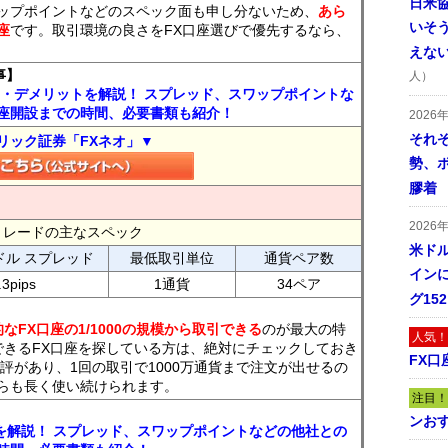
日米
ップポイントなどのスペック面も申し分ないため、
あら
いそ
座
です。取引環境の良さをFX口座選びで優先するなら、
えな
事】
人）
ト・デメリットを解説！ スプレッド、スワップポイントな
座開設までの時間、必要書類も紹介！
2026
それ
リック証券「FXネオ」▼
勢、
膠着
2026
FXトレードの主なスペック
米ドル
ドル スプレッド
最低取引単位
通貨ペア数
インに
.3pips
1通貨
34ペア
グ15
なFX口座の1/1000の規模から取引できる
のが最大の特
人気！
できるFX口座を探している方は、絶対にチェックしておき
FX口
評があり、1回の取引で1000万通貨まで注文が出せるの
らも長く使い続けられます。
注目！
ンおす
トを解説！ スプレッド、スワップポイントなどの他社との