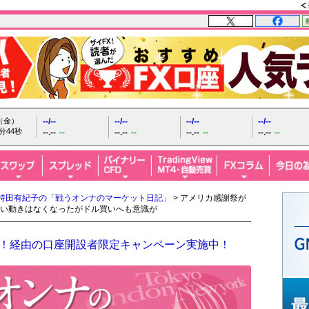
日（金）
--/--
--/--
--/--
--/--
分45秒
--.--
--
--.--
--
--.--
--
--.--
--
持田有紀子の「戦うオンナのマーケット日記」
> アメリカ感謝祭が
い動きはなくなったがドル買いへも意識が
FX！経由の口座開設者限定キャンペーン実施中！