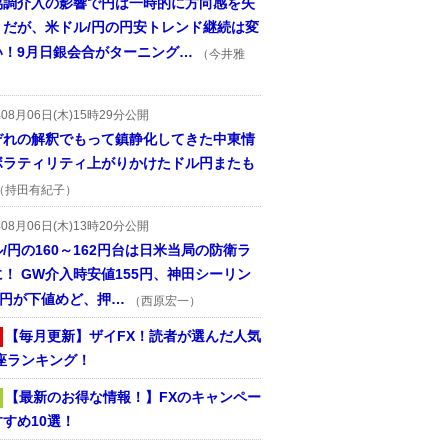
協調介入の影響で円は一時的に方向感を失
うだが、米ドル/円の円安トレンド継続は変
い！9月日銀会合がターニング…
（今井雅
年08月06日(木)15時29分公開
ぞれの解釈でもって鎮静化してきた中東情
ボラティリティ上がりかけたドル円またも
（持田有紀子）
年08月06日(木)13時20分公開
/円の160～162円台は日米当局の防衛ラ
！ GW介入時安値155円、神田シーリン
2円が下値めど、押…
（西原宏一）
【毎月更新】ザイFX！読者が選んだ人気
座ランキング！
【最新のお得な情報！】FXのキャンペー
すめ10選！