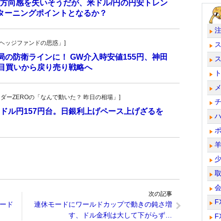
方向感を失いそうだが、米ドル/円の円安トレン
ターニングポイントとなるか？
一の「ヘッジファンドの思惑」]
当局の防衛ラインに！ GW介入時安値155円、神田
し目買いから戻り売り戦略へ
トレーダーZEROの「なんで動いた？ 昨日の相場」]
ドル円157円台。日銀利上げペース上げざるを
次の記事
F
ード
連休モードにワールドカップで動きの鈍さ増
す、ドル金利は大して下がらず…
F