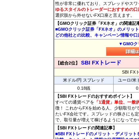
性が非常に優れており、スプレッドやスワ
ゆるスタイルのトレーダーにおすすめの口
選択肢から外せないFX口座と言えます。
【GMOクリック証券「FXネオ」の関連記
■GMOクリック証券「FXネオ」のメリッ
どの他社との比較、キャンペーン情報や口
▼GMOク
SBI FXトレード
【総合2位】
SBI 
米ドル/円 スプレッド
ユーロ/米
0.18銭
0
【SBI FXトレードのおすすめポイント】
すべての通貨ペアを
「1通貨」単位、一般的
徴！ これからFXを始める人、少額取引が
たいFX会社です。スプレッドの狭さにも定
で、取引量が増えて稼げるようになってか
【SBI FXトレードの関連記事】
■SBI FXトレードのメリット・デメリッ