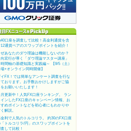
約40口座を調査して比較！高金利通貨を含
む12通貨ペアのスワップポイントを紹介！
なぜあなたのダウ理論は機能しないのか？
田向宏行が導く「ダウ理論マスター講座」
～時間軸の基礎知識と実践編～ 【9/5（土）
会場+オンライン同時開催】
ザイFX！では簡単なアンケート調査を行な
っております。お手数おかけしますがご協
力をお願いいたします！
毎月更新中！人気FX口座ランキング。 ラン
クインしたFX口座のキャンペーン情報、お
すすめポイントなどを初心者にもわかりや
すく解説。
高金利で人気のトルコリラ。 約30のFX口座
の「トルコリラ/円」のスワップポイントを
調査して比較！