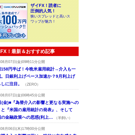
ザイFX！読者に
圧倒的人気！
狭いスプレッドと高いス
ワップが魅力！
FX！最新＆おすすめ記事
年08月07日(金)09時11分公開
円158円半ば！今晩米雇用統計→介入も一
戒。日銀利上げペース加速か？9月利上げ
らしに注目。
（ZERO）
年08月07日(金)06時45分公開
日(金)■『為替介入の影響と更なる実施への
』と『米国の雇用統計の発表』、そして
国の金融政策への思惑(利上…
（羊飼い）
年08月06日(木)17時00分公開