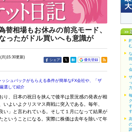
為替相場もお休みの前兆モード、
なったがドル買いへも意識が
(月)15:30更新)
シェア
優先登録
ャッシュバックがもらえる条件が簡単なFX会社や、「ザ
を厳選して紹介
おり、日本の祝日を挟んで後半は景況感の発表が相
、いよいよクリスマス商戦に突入である。毎年、
良い」と言われている。そして１月になって結果が
たということになる。実際に株価は去年を除いて年