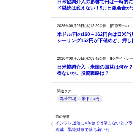
日米協調介入の影響で円は一時的に
ド継続は変えない！9月日銀会合が
2026年08月06日(木)13:20公開 [西原宏
米ドル/円の160～162円台は日米
シーリング152円が下値めど、押
2026年08月05日(水)09:42公開 [FXデイ
日米協調介入→米国の国益は何か？
得ないか。投資戦略は？
関連タグ
為替市場
米ドル/円
前の記事
インフレ退治に4％台では済まないとブラ
総裁、緊縮財政で落ち着いた…