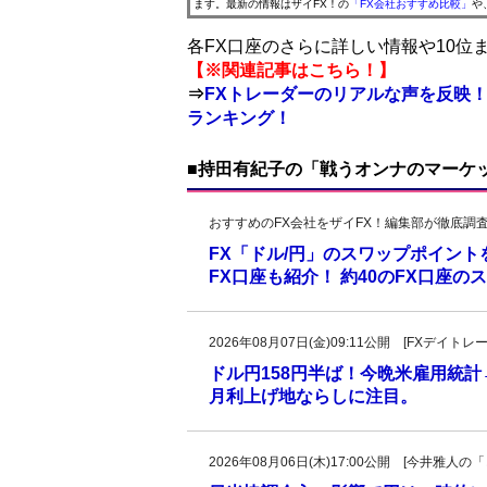
ます。最新の情報はザイFX！の
「FX会社おすすめ比較」
や
各FX口座のさらに詳しい情報や10
【※関連記事はこちら！】
⇒
FXトレーダーのリアルな声を反映！
ランキング！
■持田有紀子の「戦うオンナのマーケ
おすすめのFX会社をザイFX！編集部が徹底調
FX「ドル/円」のスワップポイン
FX口座も紹介！ 約40のFX口座
2026年08月07日(金)09:11公開 [FXデイ
ドル円158円半ば！今晩米雇用統
月利上げ地ならしに注目。
2026年08月06日(木)17:00公開 [今井雅