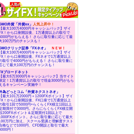
GMO外貨「外貨ex」
人気上昇中！
【最大100万4000円キャッシュバック】ザイ
FX！から口座開設後、1万通貨以上の取引で
4000円がもらえる！ さらに取引量に応じて最
大100万円のチャンスも！
GMOクリック証券「FXネオ」
ＮＥＷ！
【最大100万4000円キャッシュバック】ザイ
FX！から口座開設後、FXネオで1万通貨以上
の取引で4000円がもらえる！ さらに取引量に
応じて最大100万円のチャンスも！
FXブロードネット
【最大6万3000円キャッシュバック】当サイト
限定！1万通貨以上の取引で現金3000円がもら
えるキャンペーン実施中！
外為どっとコム「外貨ネクストネオ」
【最大101万2000円＋1200FXポイント】ザイ
FX！から口座開設後、FX口座で1万通貨以上
の取引1回で5000円+らくらくFX積立1回以上
定期買付で3000円。さらにらくらくFX積立開
設200FXポイント＆定期買付1回以上で
1000FXポイント。さらに取引量に応じて最大
100万円に加え、スクール受講と理解度テスト
合格などで1000円、CFD開設と取引で最大
4000円！