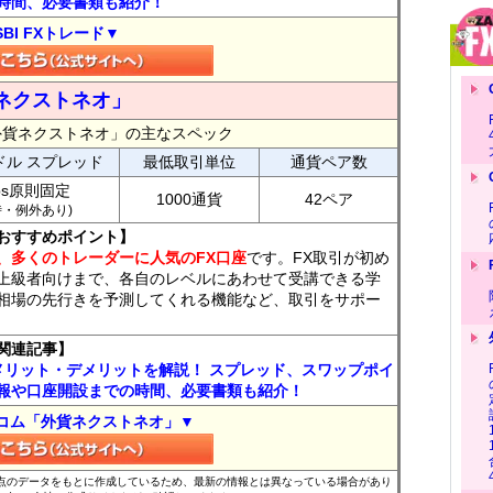
時間、必要書類も紹介！
SBI FXトレード▼
ネクストネオ」
外貨ネクストネオ」の主なスペック
ドル スプレッド
最低取引単位
通貨ペア数
ips原則固定
1000通貨
42ペア
7時・例外あり)
おすすめポイント】
、多くのトレーダーに人気のFX口座
です。FX取引が初め
上級者向けまで、各自のレベルにあわせて受講できる学
相場の先行きを予測してくれる機能など、取引をサポー
関連記事】
メリット・デメリットを解説！ スプレッド、スワップポイ
報や口座開設までの時間、必要書類も紹介！
コム「外貨ネクストネオ」▼
時点のデータをもとに作成しているため、最新の情報とは異なっている場合があり