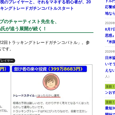
ドル
重視のプレイヤーと、それをマネする初心者が、20
応警
ッキングトレードガチンコバトルスタート
地な
ップのチャーティスト先生を、
2026
ね氏が追う展開が続く！
8月7
思惑
『米
2回トラッキングトレードガチンコバトル」。参
名です。
2026
日米
プレイヤー
いそ
えな
人）
注目！
ンおす
注目！
最短
開始