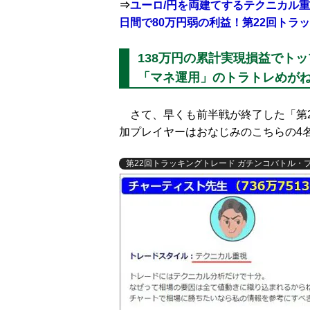
⇒
ユーロ/円を両建てするテクニカル
日間で80万円弱の利益！第22回トラ
138万円の累計実現損益でト
「マネ運用」のトラトレめが
さて、早くも前半戦が終了した「第2
加プレイヤーはおなじみのこちらの4
第22回トラッキングトレード ガチンコバトル・