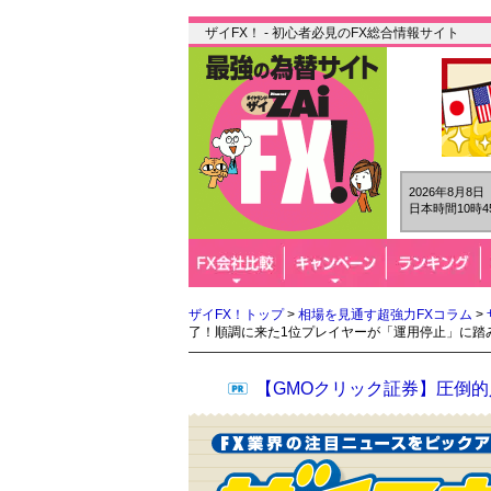
ザイFX！ - 初心者必見のFX総合情報サイト
2026年8月8
日本時間10時4
ザイFX！トップ
>
相場を見通す超強力FXコラム
>
了！順調に来た1位プレイヤーが「運用停止」に踏み
【GMOクリック証券】圧倒的