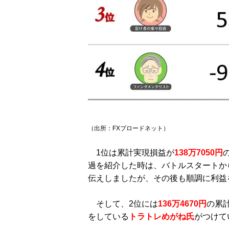
（出所：FXブロードネット）
1位は累計実現損益が
138万7050円
過を紹介した時は、バトルスタートから
伝えしましたが、その後も順調に利益
そして、2位には
136万4670円
の累
をしている
トラトレめがね氏
がつけて