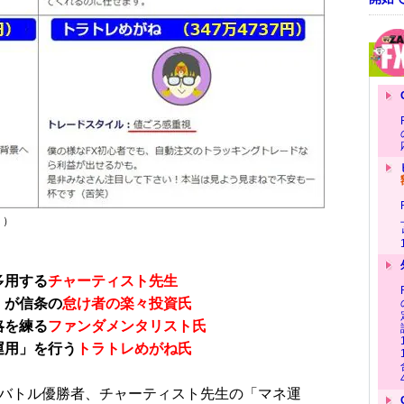
））
多用する
チャーティスト先生
」が信条の
怠け者の楽々投資氏
略を練る
ファンダメンタリスト氏
運用」を行う
トラトレめがね氏
バトル優勝者、チャーティスト先生の「マネ運