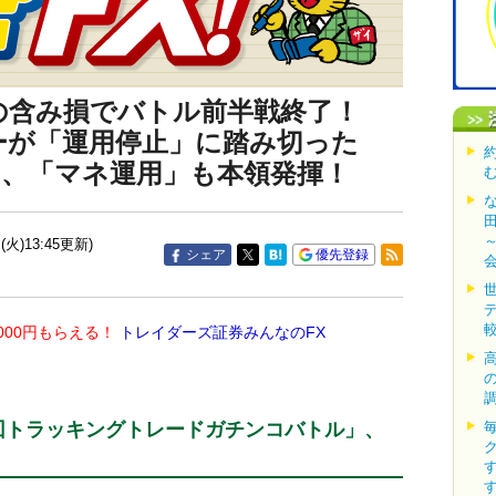
円の含み損でバトル前半戦終了！
ーが「運用停止」に踏み切った
そ、「マネ運用」も本領発揮！
(火)13:45更新)
シェア
優先登録
000円もらえる！
トレイダーズ証券みんなのFX
回トラッキングトレードガチンコバトル」、