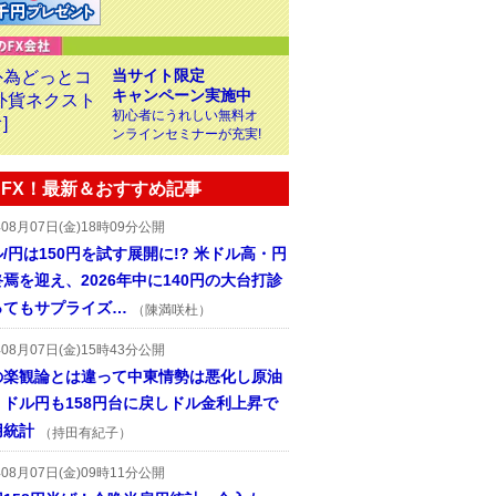
当サイト限定
キャンペーン実施中
初心者にうれしい無料オ
ンラインセミナーが充実!
FX！最新＆おすすめ記事
年08月07日(金)18時09分公開
/円は150円を試す展開に!? 米ドル高・円
焉を迎え、2026年中に140円の大台打診
ってもサプライズ…
（陳満咲杜）
年08月07日(金)15時43分公開
の楽観論とは違って中東情勢は悪化し原油
、ドル円も158円台に戻しドル金利上昇で
用統計
（持田有紀子）
年08月07日(金)09時11分公開