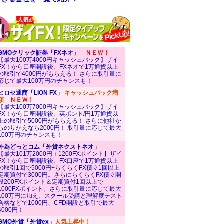
GMOクリック証券「FXネオ」
ＮＥＷ！
【最大100万4000円キャッシュバック】ザイ
FX！から口座開設後、FXネオで1万通貨以上
の取引で4000円がもらえる！ さらに取引量に
応じて最大100万円のチャンスも！
ヒロセ通商「LION FX」
キャッシュバック増
額
ＮＥＷ！
【最大100万7000円キャッシュバック】ザイ
FX！から口座開設後、英ポンド/円1万通貨以
上の取引で5000円がもらえる！ さらに他社か
らのりかえなら2000円！ 取引量に応じて最大
100万円のチャンスも！
外為どっとコム「外貨ネクストネオ」
【最大101万2000円＋1200FXポイント】ザイ
FX！から口座開設後、FX口座で1万通貨以上
の取引1回で5000円+らくらくFX積立1回以上
定期買付で3000円。さらにらくらくFX積立開
設200FXポイント＆定期買付1回以上で
1000FXポイント。さらに取引量に応じて最大
100万円に加え、スクール受講と理解度テスト
合格などで1000円、CFD開設と取引で最大
4000円！
GMO外貨「外貨ex」
人気上昇中！