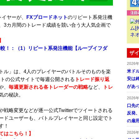
レイヤーが、
FXブロードネット
のリピート系発注機
、3カ月間のトレード成績を競い合う大人気企画で
】
比較！：（1）リピート系発注機能【ループイフダ
ザイ
2026
米ドル
ル」は、4人のプレイヤーのバトルそのものを楽
安は終
ットの公式サイトで毎週公開される
トレード振り返
があ
や、
毎週更新される各トレーダーの戦略
など、
トレ
気の秘訣。
2026
口先
略変更などが逐一公式Twitterでツイートされる
反発
ードユーザーも、バトルプレイヤーと同じ設定でト
の雇
す！
2026
てはこちら！】