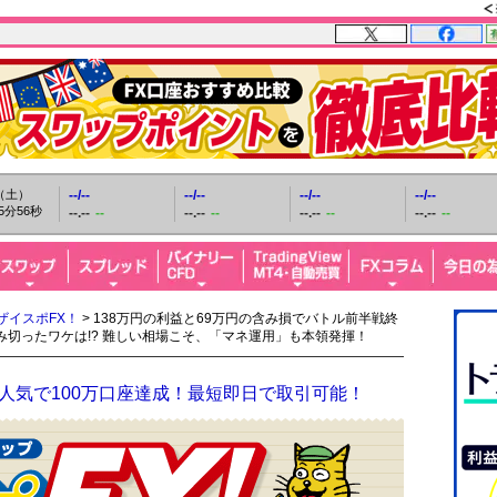
日（土）
--/--
--/--
--/--
--/--
5分57秒
--.--
--
--.--
--
--.--
--
--.--
--
ザイスポFX！
> 138万円の利益と69万円の含み損でバトル前半戦終
切ったワケは!? 難しい相場こそ、「マネ運用」も本領発揮！
人気で100万口座達成！最短即日で取引可能！