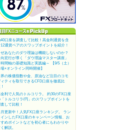
約40口座を調査して比較！高金利通貨を含
む12通貨ペアのスワップポイントを紹介！
なぜあなたのダウ理論は機能しないのか？
田向宏行が導く「ダウ理論マスター講座」
～時間軸の基礎知識と実践編～ 【9/5（土）
会場+オンライン同時開催】
世界の株価指数や金、原油など注目のコモ
ディティを取引できるCFD口座を徹底比
較！
高金利で人気のトルコリラ。 約30のFX口座
の「トルコリラ/円」のスワップポイントを
調査して比較！
毎月更新中！人気FX口座ランキング。 ラン
クインしたFX口座のキャンペーン情報、お
すすめポイントなどを初心者にもわかりや
すく解説。