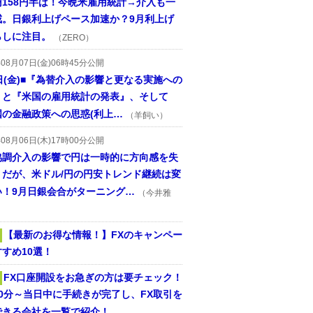
円158円半ば！今晩米雇用統計→介入も一
戒。日銀利上げペース加速か？9月利上げ
らしに注目。
（ZERO）
年08月07日(金)06時45分公開
日(金)■『為替介入の影響と更なる実施への
』と『米国の雇用統計の発表』、そして
国の金融政策への思惑(利上…
（羊飼い）
年08月06日(木)17時00分公開
協調介入の影響で円は一時的に方向感を失
うだが、米ドル/円の円安トレンド継続は変
い！9月日銀会合がターニング…
（今井雅
【最新のお得な情報！】FXのキャンペー
すめ10選！
FX口座開設をお急ぎの方は要チェック！
30分～当日中に手続きが完了し、FX取引を
できる会社を一覧で紹介！