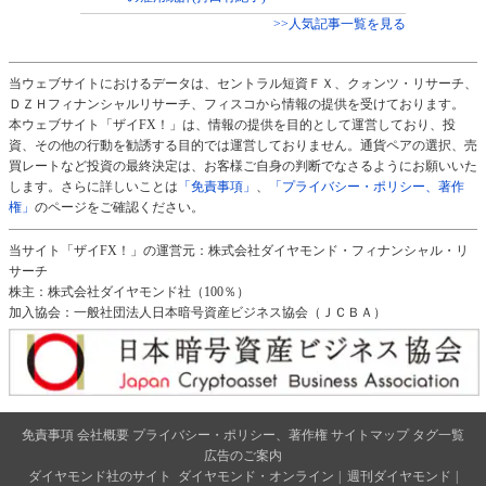
>>人気記事一覧を見る
当ウェブサイトにおけるデータは、セントラル短資ＦＸ、クォンツ・リサーチ、
ＤＺＨフィナンシャルリサーチ、フィスコから情報の提供を受けております。
本ウェブサイト「ザイFX！」は、情報の提供を目的として運営しており、投
資、その他の行動を勧誘する目的では運営しておりません。通貨ペアの選択、売
買レートなど投資の最終決定は、お客様ご自身の判断でなさるようにお願いいた
します。さらに詳しいことは
「免責事項」
、
「プライバシー・ポリシー、著作
権」
のページをご確認ください。
当サイト「ザイFX！」の運営元：株式会社ダイヤモンド・フィナンシャル・リ
サーチ
株主：株式会社ダイヤモンド社（100％）
加入協会：一般社団法人日本暗号資産ビジネス協会（ＪＣＢＡ）
免責事項
会社概要
プライバシー・ポリシー、著作権
サイトマップ
タグ一覧
広告のご案内
ダイヤモンド社のサイト
ダイヤモンド・オンライン
|
週刊ダイヤモンド
|