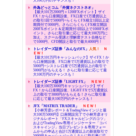
大100万円のチャンスも！
外為どっとコム「外貨ネクストネオ」
【最大101万2000円＋1200FXポイント】ザイ
FX！から口座開設後、FX口座で1万通貨以上
の取引1回で5000円+らくらくFX積立1回以上定
期買付で3000円。さらにらくらくFX積立開設
200FXポイント＆定期買付1回以上で1000FXポ
イント。さらに取引量に応じて最大100万円に
加え、スクール受講と理解度テスト合格など
で1000円、CFD開設と取引で最大4000円！
トレイダーズ証券「みんなのFX」
人気！
Ｎ
ＥＷ！
【最大101万円キャッシュバック】ザイFX！か
ら口座開設後、FX口座で5万通貨以上の取引で
5000円+シストレ口座で5万通貨以上の取引で
5000円がもらえる！ さらに取引量に応じて最
大100万円のチャンスも！
トレイダーズ証券「LIGHT FX」
ＮＥＷ！
【最大100万3000円キャッシュバック】ザイ
FX！から口座開設後、LIGHT FXで5万通貨以
上の取引で3000円がもらえる！さらに取引量
に応じて最大100万円のチャンスも！
JFX「MATRIX TRADER」
ＮＥＷ！
【小林芳彦レポート＆TradingViewインジと最
大100万5000円】口座開設完了で小林芳彦オリ
ジナルレポート「FXスキャルピングのコツ」
およびTradingView専用インジケーター「コバ
スキャインジ」当日プレゼント＆専用フォー
ムからの申込と合計1万通貨以上の新規取引で
5000円キャッシュバック！さらに取引量に応