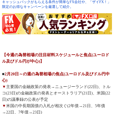
キャッシュバックがもらえる条件が簡単なFX会社や、「ザイFX！」
限定のお得なキャンペーンを厳選して紹介。
【今週の為替相場の注目材料スケジュールと焦点(ユーロド
ル及びドル円が中心)】
■
2月20日～の週の為替相場の焦点(ユーロドル及びドル円中
心)
▼
主要国の金融政策の発表→ニュージーランド(22日)、トル
コ(23日)の金融政策の発表とオーストラリア(21日)、米国(22
日)の議事録の公表が予定
▼
米国の中長期国債の入札が相次ぐ(2年債→21日、5年債
→22日、7年債→23日)