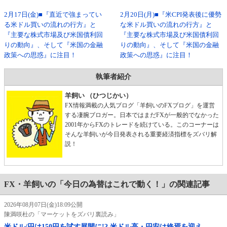
2月17日(金)■『直近で強まってい
2月20日(月)■『米CPI発表後に優勢
る米ドル買いの流れの行方』と
な米ドル買いの流れの行方』と
『主要な株式市場及び米国債利回
『主要な株式市場及び米国債利回
りの動向』、そして『米国の金融
りの動向』、そして『米国の金融
政策への思惑』に注目！
政策への思惑』に注目！
執筆者紹介
羊飼い （ひつじかい）
FX情報満載の人気ブログ「羊飼いのFXブログ」を運営
する凄腕ブロガー。日本ではまだFXが一般的でなかった
2001年からFXのトレードを続けている。このコーナーは
そんな羊飼いが今日発表される重要経済指標をズバリ解
説！
FX・羊飼いの「今日の為替はこれで動く！」の関連記事
2026年08月07日(金)18:09公開
陳満咲杜の「マーケットをズバリ裏読み」
米ドル/円は150円を試す展開に!? 米ドル高・円安は終焉を迎え、