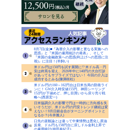
8月7日(金)■『為替介入の影響と更なる実施への
思惑』と『米国の雇用統計の発表』、そして
『米国の金融政策への思惑(利上げへの思惑に注
視)』に注目！(羊飼い)
米ドル/円は150円を試す展開に!? 米ドル高・円
安は終焉を迎え、2026年中に140円の大台打診
があってもサプライズではない！ 今回の介入は
成功するとみる(陳満咲杜)
米ドル/円の160～162円台は日米当局の防衛ライ
ンに！ GW介入時安値155円、神田シーリング
152円が下値めど、押し目買いから戻り売り戦
略へ(西原宏一)
日米協調介入の影響で円は一時的に方向感を失
いそうだが、米ドル/円の円安トレンド継続は変
えない！9月日銀会合がターニングポイントと
なるか？(今井雅人)
口先の楽観論とは違って中東情勢は悪化し原油
反発、ドル円も158円台に戻しドル金利上昇で
の雇用統計(持田有紀子)