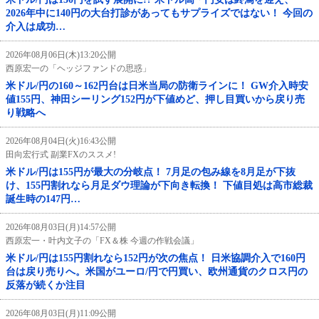
2026年中に140円の大台打診があってもサプライズではない！ 今回の
介入は成功…
2026年08月06日(木)13:20公開
西原宏一の「ヘッジファンドの思惑」
米ドル/円の160～162円台は日米当局の防衛ラインに！ GW介入時安
値155円、神田シーリング152円が下値めど、押し目買いから戻り売
り戦略へ
2026年08月04日(火)16:43公開
田向宏行式 副業FXのススメ!
米ドル/円は155円が最大の分岐点！ 7月足の包み線を8月足が下抜
け、155円割れなら月足ダウ理論が下向き転換！ 下値目処は高市総裁
誕生時の147円…
2026年08月03日(月)14:57公開
西原宏一・叶内文子の「FX＆株 今週の作戦会議」
米ドル/円は155円割れなら152円が次の焦点！ 日米協調介入で160円
台は戻り売りへ。米国がユーロ/円で円買い、欧州通貨のクロス円の
反落が続くか注目
2026年08月03日(月)11:09公開