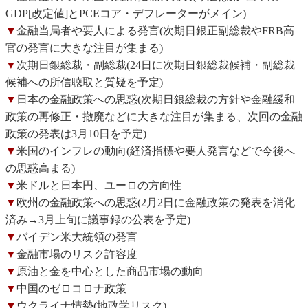
GDP[改定値]とPCEコア・デフレーターがメイン)
▼
金融当局者や要人による発言(次期日銀正副総裁やFRB高
官の発言に大きな注目が集まる)
▼
次期日銀総裁・副総裁(24日に次期日銀総裁候補・副総裁
候補への所信聴取と質疑を予定)
▼
日本の金融政策への思惑(次期日銀総裁の方針や金融緩和
政策の再修正・撤廃などに大きな注目が集まる、次回の金融
政策の発表は3月10日を予定)
▼
米国のインフレの動向(経済指標や要人発言などで今後へ
の思惑高まる)
▼
米ドルと日本円、ユーロの方向性
▼
欧州の金融政策への思惑(2月2日に金融政策の発表を消化
済み→3月上旬に議事録の公表を予定)
▼
バイデン米大統領の発言
▼
金融市場のリスク許容度
▼
原油と金を中心とした商品市場の動向
▼
中国のゼロコロナ政策
▼
ウクライナ情勢(地政学リスク)