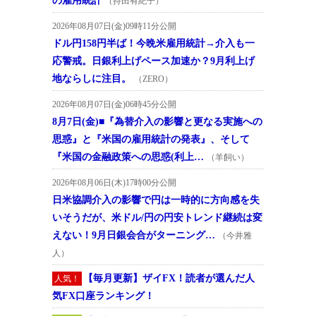
の雇用統計
（持田有紀子）
2026年08月07日(金)09時11分公開
ドル円158円半ば！今晩米雇用統計→介入も一
応警戒。日銀利上げペース加速か？9月利上げ
地ならしに注目。
（ZERO）
2026年08月07日(金)06時45分公開
8月7日(金)■『為替介入の影響と更なる実施への
思惑』と『米国の雇用統計の発表』、そして
『米国の金融政策への思惑(利上…
（羊飼い）
2026年08月06日(木)17時00分公開
日米協調介入の影響で円は一時的に方向感を失
いそうだが、米ドル/円の円安トレンド継続は変
えない！9月日銀会合がターニング…
（今井雅
人）
【毎月更新】ザイFX！読者が選んだ人
人気！
気FX口座ランキング！