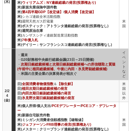
(木)
米)
ウィリアムズ：NY連銀総裁の発言(投票権あり)
米)新規失業保険申請件数
米)
第4四半期GDP【改定値】
/
個人消費【改定値】
米)
シカゴ連銀全米活動指数
米)
週間天然ガス貯蔵量
米
米)ボスティック：アトランタ連銀総裁の発言(投票権なし)
国
米)週間原油在庫
米)
カンザスシティ連銀製造業活動指数
米)
7年債入札
米)デイリー：サンフランシスコ連銀総裁の発言(投票権なし)
イ
・
週末
ベ
・
G20財務相中央銀行総裁会議(23日～25日開催)
ン
・
次期日銀総裁候補と次期日銀副総裁候補への所信聴取と質疑
ト
(午前中に植田総裁候補、午後に内田・氷見野副総裁候補)
な
・
米国の主要企業の決算発表が相次ぐ
ど
日)
全国消費者物価指数
＆
【除生鮮】
米
日)
植田次期日銀総裁候補の発言
国
2/2
日)
内田次期日銀副総裁候補の発言
以
4
日)
氷見野次期日銀副総裁候補の発言
外
(金)
米)個人所得
/
個人支出
/
PCEデフレーター
/
PCEコア・デフレータ
ー
米)新築住宅販売件数
米)ミシガン大消費者信頼感指数【確報値】
米
米)
ジェファーソンFRB理事の発言(投票権あり)
国
米)メスター：クリーブランド連銀総裁の発言(投票権なし)