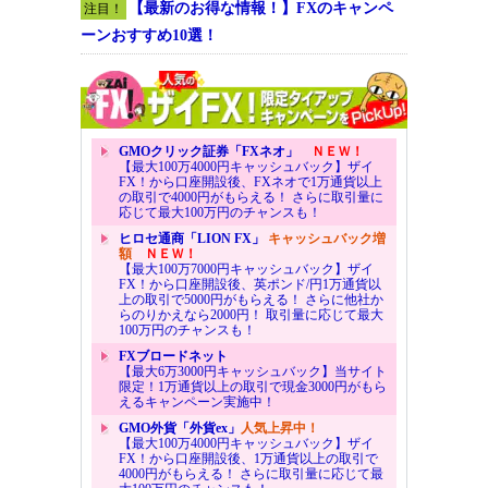
【最新のお得な情報！】FXのキャンペ
注目！
ーンおすすめ10選！
GMOクリック証券「FXネオ」
ＮＥＷ！
【最大100万4000円キャッシュバック】ザイ
FX！から口座開設後、FXネオで1万通貨以上
の取引で4000円がもらえる！ さらに取引量に
応じて最大100万円のチャンスも！
ヒロセ通商「LION FX」
キャッシュバック増
額
ＮＥＷ！
【最大100万7000円キャッシュバック】ザイ
FX！から口座開設後、英ポンド/円1万通貨以
上の取引で5000円がもらえる！ さらに他社か
らのりかえなら2000円！ 取引量に応じて最大
100万円のチャンスも！
FXブロードネット
【最大6万3000円キャッシュバック】当サイト
限定！1万通貨以上の取引で現金3000円がもら
えるキャンペーン実施中！
GMO外貨「外貨ex」
人気上昇中！
【最大100万4000円キャッシュバック】ザイ
FX！から口座開設後、1万通貨以上の取引で
4000円がもらえる！ さらに取引量に応じて最