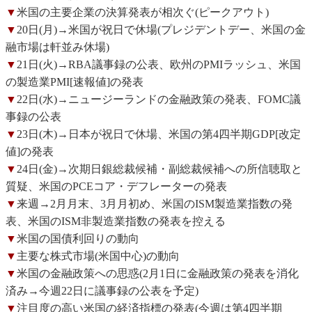
▼
米国の主要企業の決算発表が相次ぐ(ピークアウト)
▼
20日(月)→米国が祝日で休場(プレジデントデー、米国の金
融市場は軒並み休場)
▼
21日(火)→RBA議事録の公表、欧州のPMIラッシュ、米国
の製造業PMI[速報値]の発表
▼
22日(水)→ニュージーランドの金融政策の発表、FOMC議
事録の公表
▼
23日(木)→日本が祝日で休場、米国の第4四半期GDP[改定
値]の発表
▼
24日(金)→次期日銀総裁候補・副総裁候補への所信聴取と
質疑、米国のPCEコア・デフレーターの発表
▼
来週→2月月末、3月月初め、米国のISM製造業指数の発
表、米国のISM非製造業指数の発表を控える
▼
米国の国債利回りの動向
▼
主要な株式市場(米国中心)の動向
▼
米国の金融政策への思惑(2月1日に金融政策の発表を消化
済み→今週22日に議事録の公表を予定)
▼
注目度の高い米国の経済指標の発表(今週は第4四半期