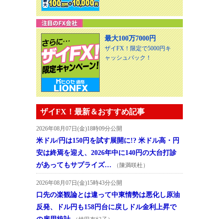
最大100万7000円
ザイFX！限定で5000円キ
ャッシュバック！
ザイFX！最新＆おすすめ記事
2026年08月07日(金)18時09分公開
米ドル/円は150円を試す展開に!? 米ドル高・円
安は終焉を迎え、2026年中に140円の大台打診
があってもサプライズ…
（陳満咲杜）
2026年08月07日(金)15時43分公開
口先の楽観論とは違って中東情勢は悪化し原油
反発、ドル円も158円台に戻しドル金利上昇で