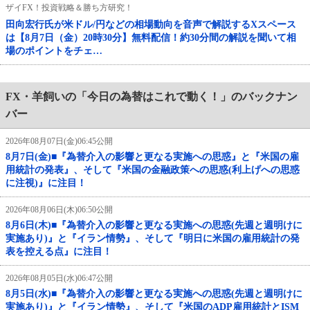
ザイFX！投資戦略＆勝ち方研究！
田向宏行氏が米ドル/円などの相場動向を音声で解説するXスペース
は【8月7日（金）20時30分】無料配信！約30分間の解説を聞いて相
場のポイントをチェ…
FX・羊飼いの「今日の為替はこれで動く！」のバックナン
バー
2026年08月07日(金)06:45公開
8月7日(金)■『為替介入の影響と更なる実施への思惑』と『米国の雇
用統計の発表』、そして『米国の金融政策への思惑(利上げへの思惑
に注視)』に注目！
2026年08月06日(木)06:50公開
8月6日(木)■『為替介入の影響と更なる実施への思惑(先週と週明けに
実施あり)』と『イラン情勢』、そして『明日に米国の雇用統計の発
表を控える点』に注目！
2026年08月05日(水)06:47公開
8月5日(水)■『為替介入の影響と更なる実施への思惑(先週と週明けに
実施あり)』と『イラン情勢』、そして『米国のADP雇用統計とISM