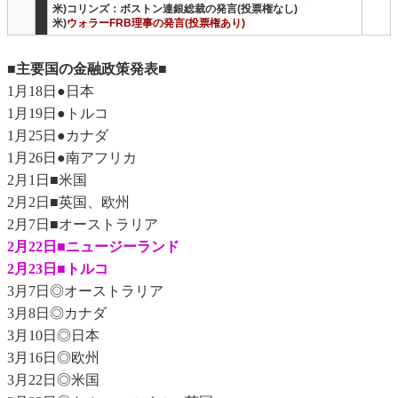
米)コリンズ：ボストン連銀総裁の発言(投票権なし)
米)
ウォラーFRB理事の発言(投票権あり)
■主要国の金融政策発表■
1月18日●日本
1月19日●トルコ
1月25日●カナダ
1月26日●南アフリカ
2月1日■米国
2月2日■英国、欧州
2月7日■オーストラリア
2月22日■ニュージーランド
2月23日■トルコ
3月7日◎オーストラリア
3月8日◎カナダ
3月10日◎日本
3月16日◎欧州
3月22日◎米国