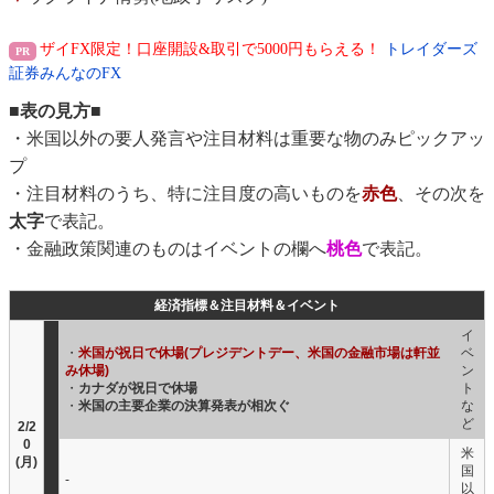
ザイFX限定！口座開設&取引で5000円もらえる！
トレイダーズ
証券みんなのFX
■表の見方■
・米国以外の要人発言や注目材料は重要な物のみピックアッ
プ
・注目材料のうち、特に注目度の高いものを
赤色
、その次を
太字
で表記。
・金融政策関連のものはイベントの欄へ
桃色
で表記。
経済指標＆注目材料＆イベント
イ
・
米国が祝日で休場(プレジデントデー、米国の金融市場は軒並
ベ
み休場)
ン
・
カナダが祝日で休場
ト
・
米国の主要企業の決算発表が相次ぐ
な
ど
2/2
0
米
(月)
国
-
以