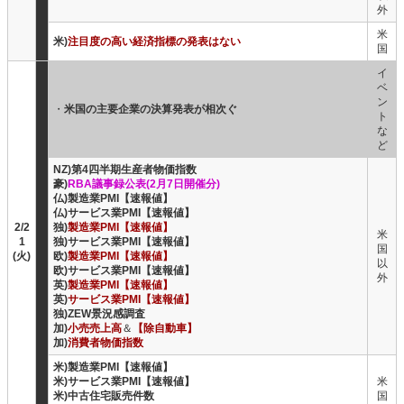
外
米
米)
注目度の高い経済指標の発表はない
国
イ
ベ
ン
・
米国の主要企業の決算発表が相次ぐ
ト
な
ど
NZ)第4四半期生産者物価指数
豪)
RBA議事録公表(2月7日開催分)
仏)製造業PMI【速報値】
仏)サービス業PMI【速報値】
2/2
独)
製造業PMI【速報値】
米
1
独)サービス業PMI【速報値】
国
(火)
欧)
製造業PMI【速報値】
以
欧)サービス業PMI【速報値】
外
英)
製造業PMI【速報値】
英)
サービス業PMI【速報値】
独)ZEW景況感調査
加)
小売売上高
＆
【除自動車】
加)
消費者物価指数
米)製造業PMI【速報値】
米)サービス業PMI【速報値】
米
米)中古住宅販売件数
国