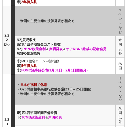
米)
2年債入札
イ
ベ
ン
・
米国の主要企業の決算発表が相次ぐ
ト
な
ど
2/2
2
NZ)貿易収支
米
(水)
豪)第4四半期賃金コスト指数
国
NZ)
RBNZ政策金利
＆
声明発表
＆
オアRBNZ総裁の記者会見
以
独)IFO景況指数
外
米)
MBA住宅ローン申請指数
米
米)
5年債入札
国
米)
FOMC議事録公表(1月31日・2月1日開催分)
イ
ベ
・
日本が祝日で休場
ン
・
G20財務相中央銀行総裁会議(23日～25日開催)
ト
・
米国の主要企業の決算発表が相次ぐ
な
ど
米
豪)第4四半期民間設備投資
国
ト)
TCMB政策金利
＆
声明発表
以
2/2
外
3