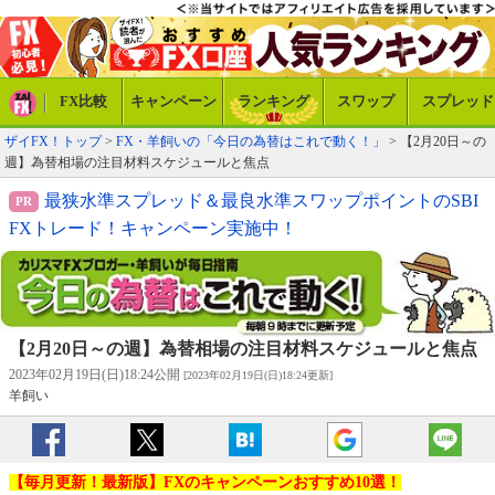
FX比較
キャンペーン
ランキング
スワップ
スプレッド
ザイFX！トップ
>
FX・羊飼いの「今日の為替はこれで動く！」
> 【2月20日～の
週】為替相場の注目材料スケジュールと焦点
最狭水準スプレッド＆最良水準スワップポイントのSBI
FXトレード！キャンペーン実施中！
【2月20日～の週】為替相場の注目材料スケジュールと焦点
2023年02月19日(日)18:24公開
[2023年02月19日(日)18:24更新]
羊飼い
【毎月更新！最新版】FXのキャンペーンおすすめ10選！