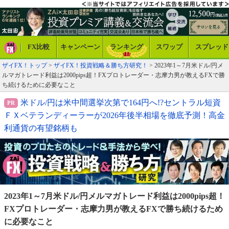
FX比較
キャンペーン
ランキング
スワップ
スプレッド
ザイFX！トップ
>
ザイFX！投資戦略＆勝ち方研究！
> 2023年1～7月米ドル/円メ
ルマガトレード利益は2000pips超！FXプロトレーダー・志摩力男が教えるFXで勝
ち続けるために必要なこと
米ドル/円は米中間選挙次第で164円へ!?セントラル短資
ＦＸベテランディーラーが2026年後半相場を徹底予測！高金
利通貨の有望銘柄も
2023年1～7月米ドル/円メルマガトレード利益は
2000pips超！
FXプロトレーダー・志摩力男が
教えるFXで勝ち続けるため
に必要なこと