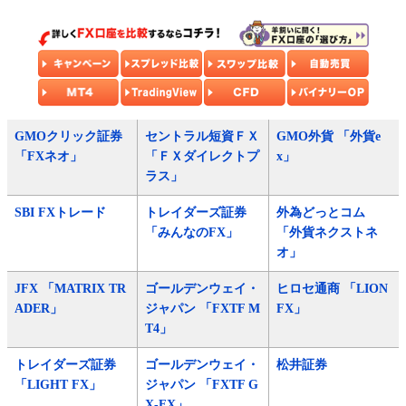
GMOクリック証券
セントラル短資ＦＸ
GMO外貨 「外貨e
「FXネオ」
「ＦＸダイレクトプ
x」
ラス」
SBI FXトレード
トレイダーズ証券
外為どっとコム
「みんなのFX」
「外貨ネクストネ
オ」
JFX 「MATRIX TR
ゴールデンウェイ・
ヒロセ通商 「LION
ADER」
ジャパン 「FXTF M
FX」
T4」
トレイダーズ証券
ゴールデンウェイ・
松井証券
「LIGHT FX」
ジャパン 「FXTF G
X-FX」