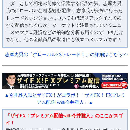
ーダーとして相場の前線で活躍する伝説の男、志摩力男
氏のグローバルな相場観を配信！ 志摩氏が実際に行った
トレードとポジジョンについてもほぼリアルタイムで細
かく配信されるほか、マーケットで注目されているニュ
ースやマクロ経済などの的確な分析も届くので、FXだけ
でなく、他の金融商品の取引にも役立つメルマガです！
志摩力男の「グローバルFXトレード！」の詳細はこちら>>
▲今井雅人氏とザイFX！がコラボ！「ザイFX！ FXプレミ
アム配信 With今井雅人」▲
「ザイFX！プレミアム配信with今井雅人」のここがスゴ
イ！