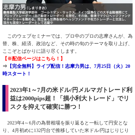
このウェブセミナーでは、プロ中のプロの志摩さんが、為
替、株、経済、政治など、その時の旬のテーマを取り上げ、
ここぞとばかりに語り尽くします。
【※配信ページはこちら！】
⇒
【完全無料】ライブ配信！志摩力男は、7月25日（火）20
時スタート！
2023年1～7月の米ドル/円メルマガトレード利
益は2000pips超！「損小利大トレード」でリ
スクを抑えて確実に勝つ！
2023年4～6月の為替相場を振り返ると一転して円安とな
り、4月初めに132円台で推移していた米ドル/円はじりじり