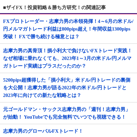
■ザイFX！投資戦略＆勝ち方研究！の関連記事
FXプロトレーダー・志摩力男の本領発揮！4～6月の米ドル/
円メルマガトレード利益は800pips超え！年間収益1300pips
突破！ FXで勝ち続ける極意とは？
志摩力男の真骨頂！損小利大で負けないFXトレード実践！
なぜ相場に乗れなくても、2023年1～3月の米ドル/円メルマ
ガトレード実績はプラスだったのか？
5200pips超獲得した「損小利大」米ドル/円トレードの裏側
を大公開！志摩力男が語る2022年の米ドル/円トレードと
2023年に向けての新たな戦略とは？
元ゴールドマン・サックス志摩力男の「週刊！志摩力男」
が始動！ YouTubeでも完全無料でいつでも視聴できる！
志摩力男のグローバルFXトレード！