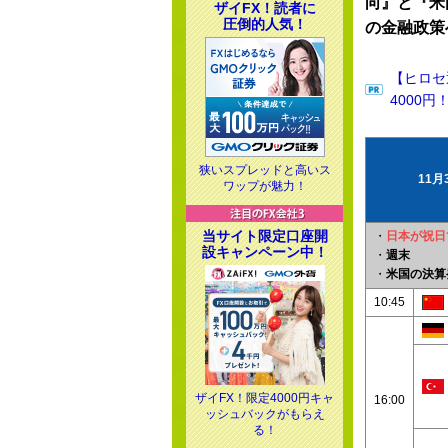
向』と『米
ザイFX！読者に
圧倒的人気！
の金融政策
【ヒロセ
4000円
狭いスプレッドと高いス
11
ワップが魅力！
当サイト限定口座開
・
日本が祝日
設キャンペーン中！
・
週末
・
米国の決算
10:45
ザイFX！限定4000円キャ
16:00
ッシュバックがもらえ
る！