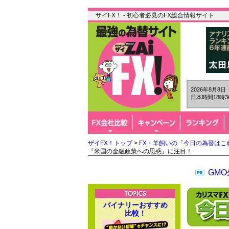
ザイFX！ - 初心者必見のFX総合情報サイト
2026年8月8
日本時間18時3
ザイFX！トップ
>
FX・羊飼いの「今日の為替はこ
『米国の金融政策への思惑』に注目！
GM
バイナリーおすすめ
比較！