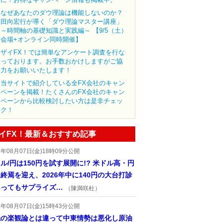
なぜあなたのダウ理論は機能しないのか？
田向宏行が導く「ダウ理論マスター講座」
～時間軸の基礎知識と実践編～ 【9/5（土）
会場+オンライン同時開催】
ザイFX！では簡単なアンケート調査を行な
っております。お手数おかけしますがご協
力をお願いいたします！
当サイトで紹介している全FX会社のキャン
ペーンを掲載！たくさんのFX会社のキャン
ペーンから比較検討したい方は是非チェッ
ク！
イFX！最新＆おすすめ記事
6年08月07日(金)18時09分公開
ル/円は150円を試す展開に!? 米ドル高・円
終焉を迎え、2026年中に140円の大台打診
あってもサプライズ…
（陳満咲杜）
6年08月07日(金)15時43分公開
先の楽観論とは違って中東情勢は悪化し原油