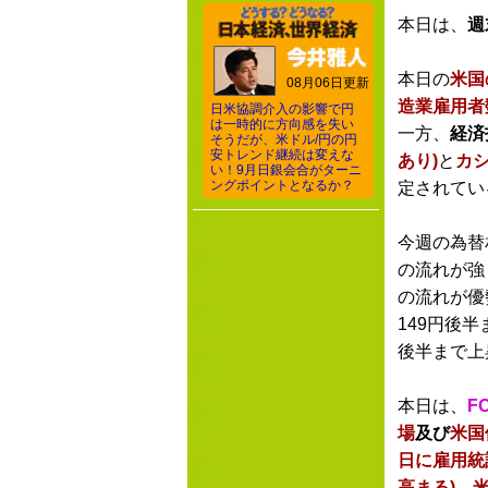
本日は、
週
本日の
米国
08月06日更新
造業雇用者
日米協調介入の影響で円
は一時的に方向感を失い
一方、
経済
そうだが、米ドル/円の円
安トレンド継続は変えな
あり)
と
カ
い！9月日銀会合がターニ
ングポイントとなるか？
定されてい
今週の為替
の流れが強
の流れが優
149円後半
後半まで上
本日は、
F
場
及び
米国
日に雇用統
高まる)
、