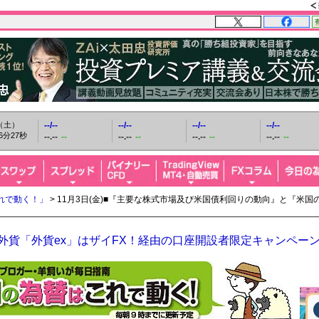
日（土）
--/--
--/--
--/--
--/--
6分28秒
--.--
--
--.--
--
--.--
--
--.--
--
れで動く！」
> 11月3日(金)■『主要な株式市場及び米国債利回りの動向』と『米
O外貨「外貨ex」はザイFX！経由の口座開設者限定キャンペー