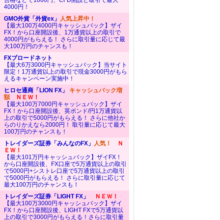
合格などで1000円、CFD開設と取引で最大
4000円！
GMO外貨「外貨ex」
人気上昇中！
【最大100万4000円キャッシュバック】ザイ
FX！から口座開設後、1万通貨以上の取引で
4000円がもらえる！ さらに取引量に応じて最
大100万円のチャンスも！
FXブロードネット
【最大6万3000円キャッシュバック】当サイト
限定！1万通貨以上の取引で現金3000円がもら
えるキャンペーン実施中！
ヒロセ通商「LION FX」
キャッシュバック増
額
ＮＥＷ！
【最大100万7000円キャッシュバック】ザイ
FX！から口座開設後、英ポンド/円1万通貨以
上の取引で5000円がもらえる！ さらに他社か
らのりかえなら2000円！ 取引量に応じて最大
100万円のチャンスも！
トレイダーズ証券「みんなのFX」
人気！
Ｎ
ＥＷ！
【最大101万円キャッシュバック】ザイFX！
から口座開設後、FX口座で5万通貨以上の取引
で5000円+シストレ口座で5万通貨以上の取引
で5000円がもらえる！ さらに取引量に応じて
最大100万円のチャンスも！
トレイダーズ証券「LIGHT FX」
ＮＥＷ！
【最大100万3000円キャッシュバック】ザイ
FX！から口座開設後、LIGHT FXで5万通貨以
上の取引で3000円がもらえる！さらに取引量