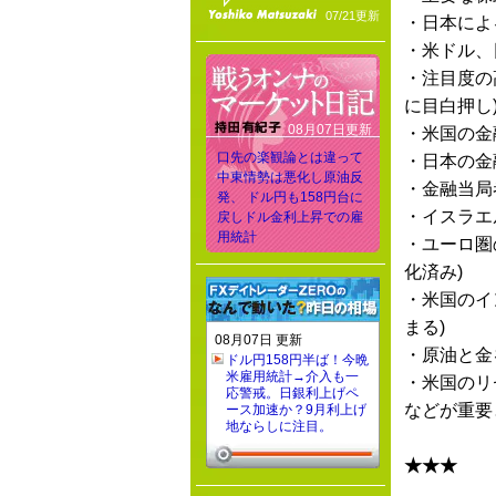
07/21更新
・日本によ
・米ドル、
・注目度の
に目白押し
08月07日更新
・米国の金
口先の楽観論とは違って
・日本の金
中東情勢は悪化し原油反
・金融当局
発、 ドル円も158円台に
・イスラエ
戻しドル金利上昇での雇
用統計
・ユーロ圏
化済み)
・米国のイ
まる)
08月07日 更新
・原油と金
ドル円158円半ば！今晩
米雇用統計→介入も一
・米国のリ
応警戒。日銀利上げペ
などが重要
ース加速か？9月利上げ
地ならしに注目。
★★★