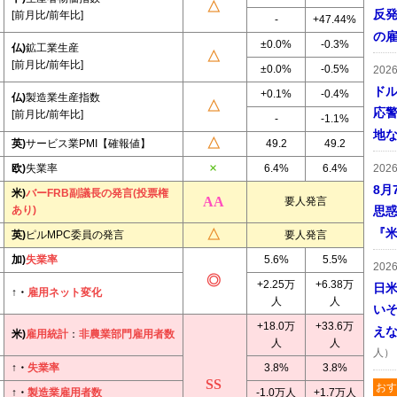
反発
[前月比/前年比]
-
+47.44%
の
±0.0%
-0.3%
仏)
鉱工業生産
[前月比/前年比]
±0.0%
-0.5%
202
ドル
+0.1%
-0.4%
仏)
製造業生産指数
応
[前月比/前年比]
-
-1.1%
地
英)
サービス業PMI【確報値】
49.2
49.2
欧)
失業率
6.4%
6.4%
202
8月
米)
バーFRB副議長の発言(投票権
要人発言
あり)
思
『米
英)
ピルMPC委員の発言
要人発言
加)
失業率
5.6%
5.5%
202
+2.25万
+6.38万
日
↑・
雇用ネット変化
人
人
い
+18.0万
+33.6万
え
米)
雇用統計
：
非農業部門雇用者数
人
人
人）
↑・
失業率
3.8%
3.8%
おす
↑・
製造業雇用者数
-1.0万人
+1.7万人