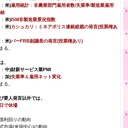
分：
米)
雇用統計
：
非農業部門雇用者数
/
失業率
/
製造業雇用
時給
分：
米)
ISM非製造業景況指数
分：
米)
カシュカリ：ミネアポリス連銀総裁の発言(投票権あ
分：
米)
バーFRB副議長の発言(投票権あり)
まる。
は、
分：
中)財新サービス業PMI
分：
加)
失業率
＆
雇用ネット変化
まる。
び要人発言以外では、
日で休場
債利回りの動向
式市場(米国中心)の動向