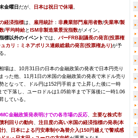
末金曜日
だが、
日本は祝日で休場
。
の経済指標
は、
雇用統計
：
非農業部門雇用者数
/
失業率
/
製
数
/
平均時給
と
ISM非製造業景況指数
がメイン。
指標以外のイベント
では、
バーFRB副議長の発言(投票権
シュカリ：ミネアポリス連銀総裁の発言(投票権あり)
が予
る。
相場は、10月31日の日本の金融政策の発表で日本円売り
まった他、11月1日の米国の金融政策の発表で米ドル売り
勢となって、ドル円は152円手前まで上昇した後に一時
まで下落し、ユーロドルは1.05前半まで下落後に一時1.06
昇している。
OMC金融政策発表明けでの各市場の反応
、
主要な株式市
債利回りの動向
、
注目度の高い米国の経済指標の発表(本
計)
、
日本による円安牽制や為替介入(150円越えで警戒感
米ドル・日本円・ユーロの方向性
が重要となる。