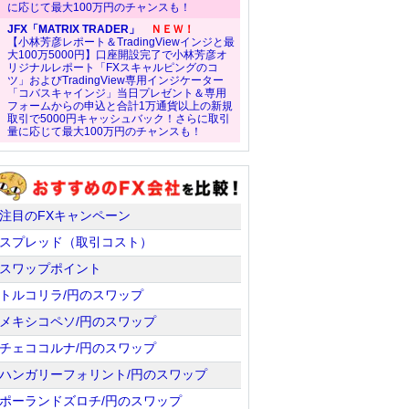
に応じて最大100万円のチャンスも！
JFX「MATRIX TRADER」
ＮＥＷ！
【小林芳彦レポート＆TradingViewインジと最
大100万5000円】口座開設完了で小林芳彦オ
リジナルレポート「FXスキャルピングのコ
ツ」およびTradingView専用インジケーター
「コバスキャインジ」当日プレゼント＆専用
フォームからの申込と合計1万通貨以上の新規
取引で5000円キャッシュバック！さらに取引
量に応じて最大100万円のチャンスも！
注目のFXキャンペーン
スプレッド（取引コスト）
スワップポイント
トルコリラ/円のスワップ
メキシコペソ/円のスワップ
チェココルナ/円のスワップ
ハンガリーフォリント/円のスワップ
ポーランドズロチ/円のスワップ