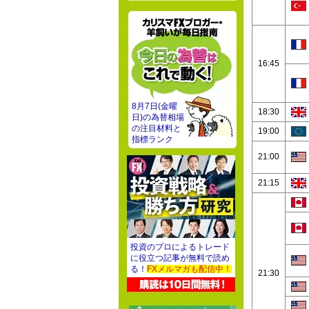
16:45
8月7日(金曜
18:30
日)の為替相場
の注目材料と
19:00
指標ランク
21:00
21:15
投資のプロによるトレード
に役立つ記事が無料で読め
る！
FXメルマガも配信中！
21:30