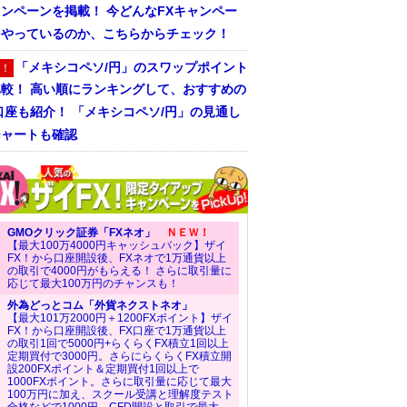
ンペーンを掲載！ 今どんなFXキャンペー
をやっているのか、こちらからチェック！
「メキシコペソ/円」のスワップポイント
！
比較！ 高い順にランキングして、おすすめの
口座も紹介！ 「メキシコペソ/円」の見通し
チャートも確認
GMOクリック証券「FXネオ」
ＮＥＷ！
【最大100万4000円キャッシュバック】ザイ
FX！から口座開設後、FXネオで1万通貨以上
の取引で4000円がもらえる！ さらに取引量に
応じて最大100万円のチャンスも！
外為どっとコム「外貨ネクストネオ」
【最大101万2000円＋1200FXポイント】ザイ
FX！から口座開設後、FX口座で1万通貨以上
の取引1回で5000円+らくらくFX積立1回以上
定期買付で3000円。さらにらくらくFX積立開
設200FXポイント＆定期買付1回以上で
1000FXポイント。さらに取引量に応じて最大
100万円に加え、スクール受講と理解度テスト