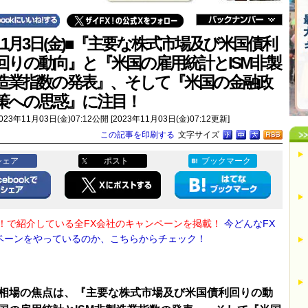
11月3日(金)■『主要な株式市場及び米国債利
回りの動向』と『米国の雇用統計とISM非製
造業指数の発表』、そして『米国の金融政
策への思惑』に注目！
023年11月03日(金)07:12公開 [2023年11月03日(金)07:12更新]
この記事を印刷する
文字サイズ
シェア
ポスト
ブックマーク
X！で紹介している全FX会社のキャンペーンを掲載！
今どんなFX
ペーンをやっているのか、こちらからチェック！
相場の焦点は、『主要な株式市場及び米国債利回りの動