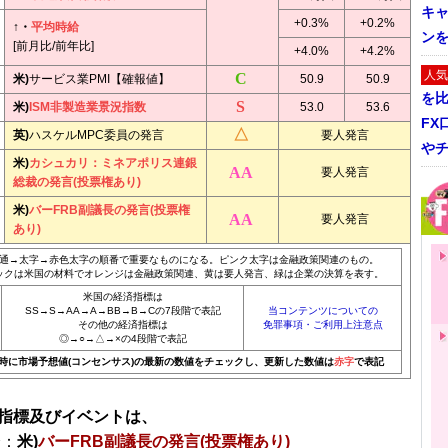
キャ
+0.3%
+0.2%
↑・
平均時給
ン
[前月比/前年比]
+4.0%
+4.2%
人気
米)
サービス業PMI【確報値】
50.9
50.9
を
米)
ISM非製造業景況指数
53.0
53.6
FX
英)
ハスケルMPC委員の発言
要人発言
や
米)
カシュカリ：ミネアポリス連銀
要人発言
総裁の発言(投票権あり)
米)
バーFRB副議長の発言(投票権
要人発言
あり)
通→太字→赤色太字の順番で重要なものになる。ピンク太字は金融政策関連のもの。
ックは米国の材料でオレンジは金融政策関連、黄は要人発言、緑は企業の決算を表す。
米国の経済指標は
SS→S→AA→A→BB→B→Cの7段階で表記
当コンテンツについての
その他の経済指標は
免罪事項・ご利用上注意点
◎→○→△→×の4段階で表記
20時に市場予想値(コンセンサス)の最新の数値をチェックし、更新した数値は
赤字
で表記
指標及びイベントは、
分：
米)
バーFRB副議長の発言(投票権あり)