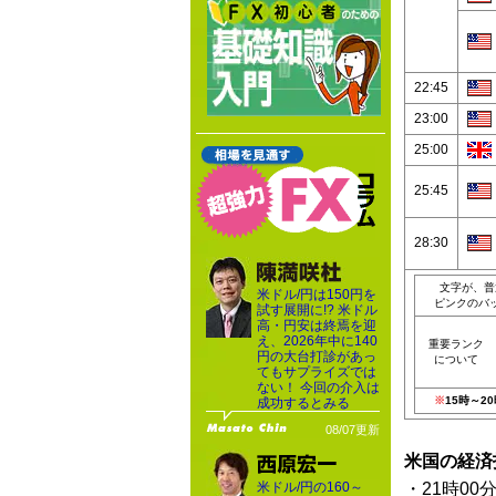
22:45
23:00
25:00
25:45
28:30
文字が、普
米ドル/円は150円を
ピンクのバ
試す展開に!? 米ドル
高・円安は終焉を迎
え、2026年中に140
重要ランク
円の大台打診があっ
について
てもサプライズでは
ない！ 今回の介入は
※
15時～
成功するとみる
08/07更新
米国の経済
米ドル/円の160～
・21時00