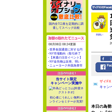
国内全7口座を定期的に調
査してスペック比較
羊飼い
2
08月08日 08:24更新
世界各国通貨に対する円
NY市場動向（取引終了
【来週の注目イベント】
NY金先物は反発、弱い
ニューヨーク外国為替市
当サイト限定
ザイF
キャンペーン実施中
キャン
初心者にうれしい無料オ
ンラインセミナーが充実!
本日の為替