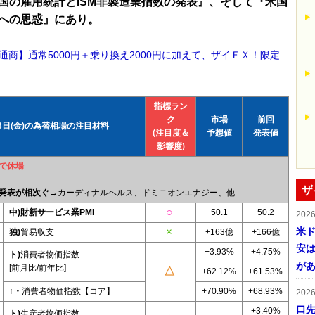
国の雇用統計とISM非製造業指数の発表』、そして『米国
への思惑』にあり。
通商】通常5000円＋乗り換え2000円に加えて、ザイＦＸ！限定
！
指標ラン
ク
市場
前回
月3日(金)の為替相場の注目材料
(注目度＆
予想値
発表値
影響度)
で休場
ザ
発表が相次ぐ
→カーディナルヘルス、ドミニオンエナジー、他
中)財新サービス業PMI
50.1
50.2
202
米ド
独)
貿易収支
+163億
+166億
安は
+3.93%
+4.75%
ト)
消費者物価指数
が
[前月比/前年比]
+62.12%
+61.53%
↑・
消費者物価指数【コア】
+70.90%
+68.93%
202
口
-
+3.40%
ト)
生産者物価指数