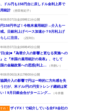
、ドル円も158円台に戻しドル金利上昇で
雇用統計
（持田有紀子）
6年08月07日(金)09時11分公開
円158円半ば！今晩米雇用統計→介入も一
警戒。日銀利上げペース加速か？9月利上げ
ならしに注目。
（ZERO）
6年08月07日(金)06時45分公開
7日(金)■『為替介入の影響と更なる実施への
惑』と『米国の雇用統計の発表』、そして
国の金融政策への思惑(利上…
（羊飼い）
6年08月06日(木)17時00分公開
米協調介入の影響で円は一時的に方向感を失
そうだが、米ドル/円の円安トレンド継続は変
ない！9月日銀会合がターニング…
（今井雅
ザイFX！で紹介している全FX会社の
すめ！