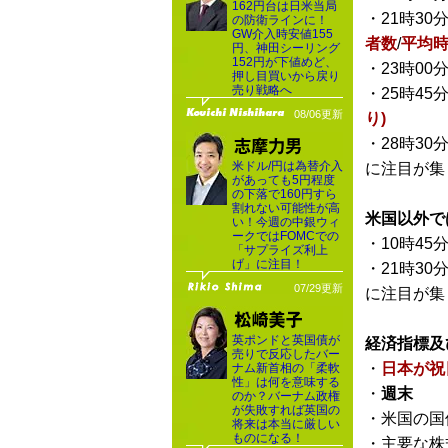
162円台は日米当局
・21時30
の防衛ラインに！
GW介入時安値155
者数
/
平均
円、神田シーリング
152円が下値めど、
・23時00
押し目買いから戻り
売り戦略へ
・25時45
08/06更新
り)
・28時30
米ドル/円は為替介入
に注目が集
があっても5円程度
の下落で160円すら
割れない可能性が高
米国以外で
い！今週の中銀ウィ
ークではFOMCでの
・10時45
「サプライズ利上
げ」に注目！
・21時30
07/29更新
に注目が集
英ポンドと英国債が
経済指標及
売りで反応したバー
・
日本が祝
ナム新首相の「柔軟
性」は何を意味する
・
週末
のか？バーナム政権
が失敗すれば英国の
・米国の国
将来は本当に厳しい
ものになる！
・主要な株