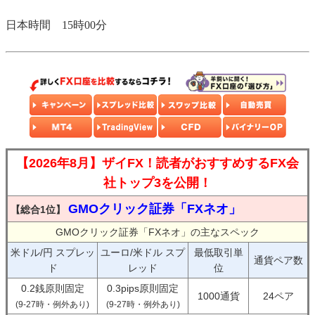
日本時間 15時00分
【2026年8月】ザイFX！読者がおすすめするFX会
社トップ3を公開！
GMOクリック証券「FXネオ」
【総合1位】
GMOクリック証券「FXネオ」の主なスペック
米ドル/円 スプレッ
ユーロ/米ドル スプ
最低取引単
通貨ペア数
ド
レッド
位
0.2銭原則固定
0.3pips原則固定
1000通貨
24ペア
(9-27時・例外あり)
(9-27時・例外あり)