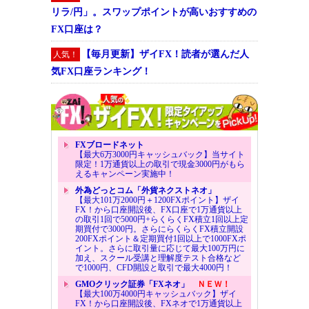
リラ/円」。スワップポイントが高いおすすめの
FX口座は？
【毎月更新】ザイFX！読者が選んだ人
人気！
気FX口座ランキング！
FXブロードネット
【最大6万3000円キャッシュバック】当サイト
限定！1万通貨以上の取引で現金3000円がもら
えるキャンペーン実施中！
外為どっとコム「外貨ネクストネオ」
【最大101万2000円＋1200FXポイント】ザイ
FX！から口座開設後、FX口座で1万通貨以上
の取引1回で5000円+らくらくFX積立1回以上定
期買付で3000円。さらにらくらくFX積立開設
200FXポイント＆定期買付1回以上で1000FXポ
イント。さらに取引量に応じて最大100万円に
加え、スクール受講と理解度テスト合格など
で1000円、CFD開設と取引で最大4000円！
GMOクリック証券「FXネオ」
ＮＥＷ！
【最大100万4000円キャッシュバック】ザイ
FX！から口座開設後、FXネオで1万通貨以上