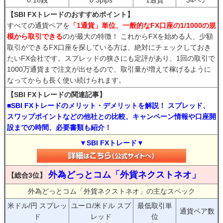
0.18銭
0.3pips
1通貨
34ペア
【SBI FXトレードのおすすめポイント】
すべての通貨ペアを
「1通貨」単位、一般的なFX口座の1/1000の規
模から取引できる
のが最大の特徴！ これからFXを始める人、少額
取引ができるFX口座を探している方は、絶対にチェックしておき
たいFX会社です。スプレッドの狭さにも定評があり、1回の取引で
1000万通貨まで注文が出せるので、取引量が増えて稼げるように
なってからも長く使い続けられます。
【SBI FXトレードの関連記事】
■SBI FXトレードのメリット・デメリットを解説！ スプレッド、
スワップポイントなどの他社との比較、キャンペーン情報や口座開
設までの時間、必要書類も紹介！
▼SBI FXトレード▼
外為どっとコム「外貨ネクストネオ」
【総合3位】
外為どっとコム「外貨ネクストネオ」の主なスペック
米ドル/円 スプレッ
ユーロ/米ドル スプ
最低取引単
通貨ペア数
ド
レッド
位