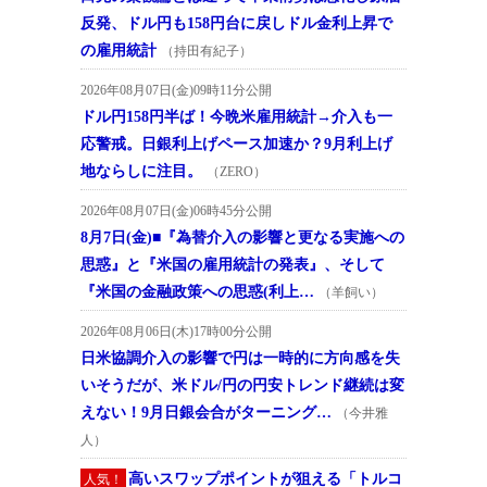
反発、ドル円も158円台に戻しドル金利上昇で
の雇用統計
（持田有紀子）
2026年08月07日(金)09時11分公開
ドル円158円半ば！今晩米雇用統計→介入も一
応警戒。日銀利上げペース加速か？9月利上げ
地ならしに注目。
（ZERO）
2026年08月07日(金)06時45分公開
8月7日(金)■『為替介入の影響と更なる実施への
思惑』と『米国の雇用統計の発表』、そして
『米国の金融政策への思惑(利上…
（羊飼い）
2026年08月06日(木)17時00分公開
日米協調介入の影響で円は一時的に方向感を失
いそうだが、米ドル/円の円安トレンド継続は変
えない！9月日銀会合がターニング…
（今井雅
人）
高いスワップポイントが狙える「トルコ
人気！