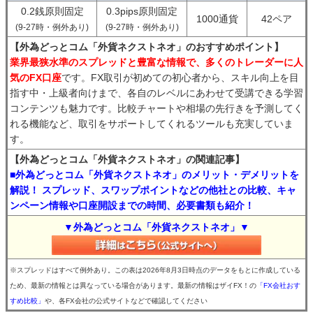
0.2銭原則固定
0.3pips原則固定
1000通貨
42ペア
(9-27時・例外あり)
(9-27時・例外あり)
【外為どっとコム「外貨ネクストネオ」のおすすめポイント】
業界最狭水準のスプレッドと豊富な情報で、多くのトレーダーに人
気のFX口座
です。FX取引が初めての初心者から、スキル向上を目
指す中・上級者向けまで、各自のレベルにあわせて受講できる学習
コンテンツも魅力です。比較チャートや相場の先行きを予測してく
れる機能など、取引をサポートしてくれるツールも充実していま
す。
【外為どっとコム「外貨ネクストネオ」の関連記事】
■外為どっとコム「外貨ネクストネオ」のメリット・デメリットを
解説！ スプレッド、スワップポイントなどの他社との比較、キャ
ンペーン情報や口座開設までの時間、必要書類も紹介！
▼外為どっとコム「外貨ネクストネオ」▼
※スプレッドはすべて例外あり。この表は2026年8月3日時点のデータをもとに作成している
ため、最新の情報とは異なっている場合があります。最新の情報はザイFX！の
「FX会社おす
すめ比較」
や、各FX会社の公式サイトなどで確認してください