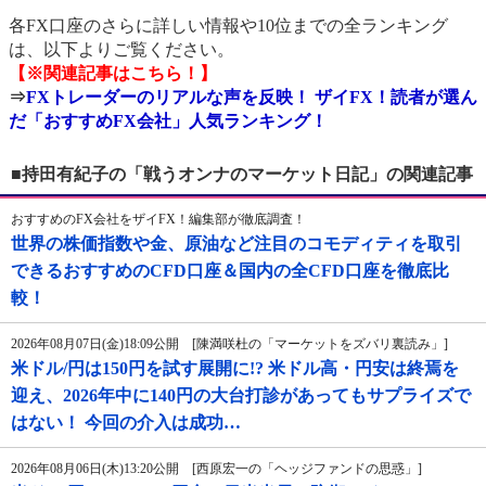
各FX口座のさらに詳しい情報や10位までの全ランキング
は、以下よりご覧ください。
【※関連記事はこちら！】
⇒
FXトレーダーのリアルな声を反映！ ザイFX！読者が選ん
だ「おすすめFX会社」人気ランキング！
■持田有紀子の「戦うオンナのマーケット日記」の関連記事
おすすめのFX会社をザイFX！編集部が徹底調査！
世界の株価指数や金、原油など注目のコモディティを取引
できるおすすめのCFD口座＆国内の全CFD口座を徹底比
較！
2026年08月07日(金)18:09公開 [陳満咲杜の「マーケットをズバリ裏読み」]
米ドル/円は150円を試す展開に!? 米ドル高・円安は終焉を
迎え、2026年中に140円の大台打診があってもサプライズで
はない！ 今回の介入は成功…
2026年08月06日(木)13:20公開 [西原宏一の「ヘッジファンドの思惑」]