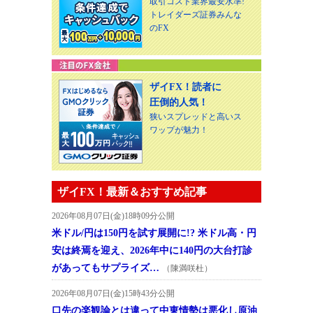
取引コスト業界最安水準!
トレイダーズ証券みんな
のFX
ザイFX！読者に
圧倒的人気！
狭いスプレッドと高いス
ワップが魅力！
ザイFX！最新＆おすすめ記事
2026年08月07日(金)18時09分公開
米ドル/円は150円を試す展開に!? 米ドル高・円
安は終焉を迎え、2026年中に140円の大台打診
があってもサプライズ…
（陳満咲杜）
2026年08月07日(金)15時43分公開
口先の楽観論とは違って中東情勢は悪化し原油