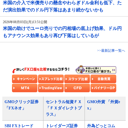
米国の介入で米債売りの懸念やわらぎドル金利も低下、た
だ演出効果でのドル円下落はあまり続かないかも
2026年08月03日(月)13:51公開
米国の助けでユーロ売りでの円相場の底上げ効果、ドル円
もアナウンス効果もあり再び下落はしているが
>>最新記事一覧へ
GMOクリック証券
セントラル短資ＦＸ
GMO外貨 「外貨e
「FXネオ」
「ＦＸダイレクトプ
x」
ラス」
SBI FXトレード
トレイダーズ証券
外為どっとコム