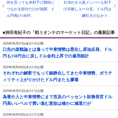
何を言っても米利下げ期待に
ECBのタカ派メンバーも利下
つながる部分だけが強調、ド
げ示唆しユーロ安、ドル円は
ル円再び146円…
綱引きのなかト…
■持田有紀子の「戦うオンナのマーケット日記」の最新記事
2026年08月07日(金)15:43公開
口先の楽観論とは違って中東情勢は悪化し原油反発、ドル
円も158円台に戻しドル金利上昇での雇用統計
2026年08月06日(木)15:29公開
それぞれの解釈でもって鎮静化してきた中東情勢、ボラテ
ィリティ上がりかけたドル円またも膠着
2026年08月05日(水)13:33公開
為替介入と中東情勢にまで言及のベッセント財務長官ドル
円高いレベルで買い進む意欲は確かに減退だが
2026年08月04日(火)15:37公開